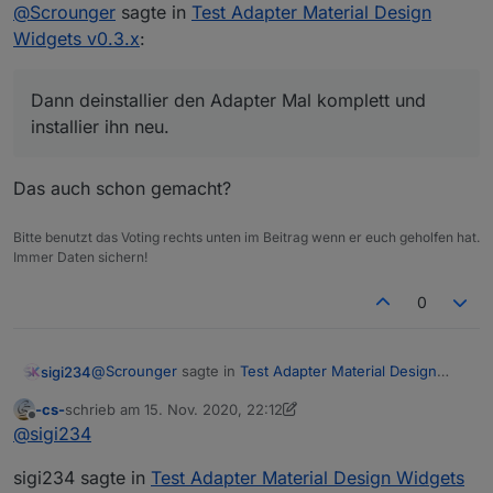
@
Scrounger
sagte in
Test Adapter Material Design
$ ./iobroker upgrade vis-materialdesign@0.3.19
Adapter "vis-materialdesign" is not in the repository and
Widgets v0.3.x
:
Und er bleibt bei 0.4.0 .
cannot be updated.
process exited with code 0
Letzter Stand: VIS wurde mit anderen Widgets erstellt.
Dann deinstallier den Adapter Mal komplett und
installier ihn neu.
Danke
Das auch schon gemacht?
Bitte benutzt das Voting rechts unten im Beitrag wenn er euch geholfen hat.
Immer Daten sichern!
0
@
Scrounger
sagte in
Test Adapter Material Design
sigi234
Widgets v0.3.x
:
-cs-
schrieb am
15. Nov. 2020, 22:12
zuletzt editiert von -cs-
Offline
Dann deinstallier den Adapter Mal komplett und
@
sigi234
installier ihn neu.
Das auch schon gemacht?
sigi234 sagte in
Test Adapter Material Design Widgets