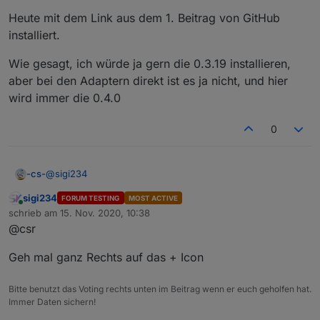
Heute mit dem Link aus dem 1. Beitrag von GitHub
installiert.
Wie gesagt, ich würde ja gern die 0.3.19 installieren,
aber bei den Adaptern direkt ist es ja nicht, und hier
wird immer die 0.4.0
0
@
sigi234
-cs-
sigi234
FORUM TESTING
MOST ACTIVE
Online
Aktiver Verwahrungsort
vorübergehend
auf latest
schrieb am
15. Nov. 2020, 10:38
zuletzt editiert von
(beta) stellen
@csr
? sagt mir grad nichts hmmm?
Geh mal ganz Rechts auf das + Icon
Zeig mal deine Version
Bitte benutzt das Voting rechts unten im Beitrag wenn er euch geholfen hat.
Immer Daten sichern!