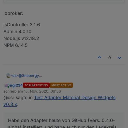
iobroker:
jsController 3.1.6
Admin 4.0.10
Node.js v12.18.2
NPM 6.14.5
0
@
Snapergy
-cs-
@
Scrounger
sigi234
FORUM TESTING
MOST ACTIVE
Hallo, bitte steinigt mich nicht, habe jetzt die "alten"
Online
schrieb am
15. Nov. 2020, 09:56
Threads durch, bis ich gemerkt habe, dass dies
zuletzt editiert von
@csr sagte in
Test Adapter Material Design Widgets
anscheinend der aktuelle ist. evtl. habe ich dabei was
übersehen.
v0.3.x
:
Ist wegen dem Ladekreis schon was bekannt?
Habe den Adapter heute von GitHub (Vers. 0.4.0-alpha)
installiert, und habe auch nur den Ladekreis.
Habe den Adapter heute von GitHub (Vers. 0.4.0-
alpha) installiert, und habe auch nur den Ladekreis.