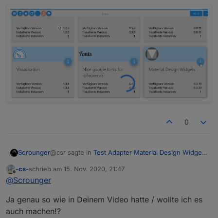
0
@csr sagte in
Test Adapter Material Design Widgets
Scrounger
v0.3.x
:
-cs-
schrieb am
15. Nov. 2020, 21:47
zuletzt editiert von
Offline
$ ./iobroker upgrade vis-
@
Scrounger
materialdesign@0.3.19
mit
upgrade
update man nur die daten unter files.
Ja genau so wie in Deinem Video hatte / wollte ich es
Ein Adapter update / installation einer spezifischen
auch machen!?
version geht mit
npm -i xxx
, weiß ich aber auch