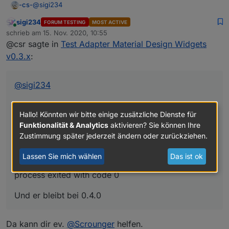
@
sigi234
-cs-
sigi234
FORUM TESTING
MOST ACTIVE
Ja, das machte ich, dann kam die Meldung wie oben
Online
schrieb am
15. Nov. 2020, 10:55
geschrieben:
zuletzt editiert von
@csr sagte in
Test Adapter Material Design Widgets
$ ./iobroker upgrade vis-materialdesign@0.3.19
Adapter "vis-materialdesign" is not in the repository and
v0.3.x
:
cannot be updated.
Und er bleibt bei 0.4.0
process exited with code 0
@
sigi234
Ja, das machte ich, dann kam die Meldung wie
Hallo! Könnten wir bitte einige zusätzliche Dienste für
oben geschrieben:
Funktionalität & Analytics
aktivieren? Sie können Ihre
Zustimmung später jederzeit ändern oder zurückziehen.
$ ./iobroker upgrade vis-materialdesign@0.3.19
Adapter "vis-materialdesign" is not in the repository
Lassen Sie mich wählen
Das ist ok
and cannot be updated.
process exited with code 0
Und er bleibt bei 0.4.0
Da kann dir ev.
@
Scrounger
helfen.