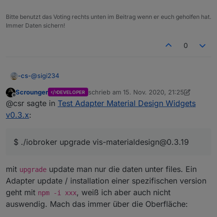
Bitte benutzt das Voting rechts unten im Beitrag wenn er euch geholfen hat.
Immer Daten sichern!
0
@
sigi234
-cs-
Scrounger
schrieb am
15. Nov. 2020, 21:25
DEVELOPER
Ja, das machte ich, dann kam die Meldung wie oben
zuletzt editiert von Scrounger
Offline
@csr sagte in
Test Adapter Material Design Widgets
geschrieben:
$ ./iobroker upgrade vis-materialdesign@0.3.19
v0.3.x
:
Adapter "vis-materialdesign" is not in the repository and
cannot be updated.
Und er bleibt bei 0.4.0
process exited with code 0
$ ./iobroker upgrade vis-materialdesign@0.3.19
mit
update man nur die daten unter files. Ein
upgrade
Adapter update / installation einer spezifischen version
geht mit
, weiß ich aber auch nicht
npm -i xxx
auswendig. Mach das immer über die Oberfläche: