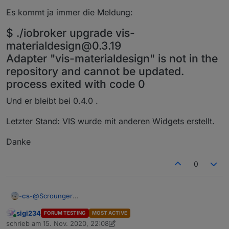
Es kommt ja immer die Meldung:
$ ./iobroker upgrade vis-
materialdesign@0.3.19
Adapter "vis-materialdesign" is not in the
repository and cannot be updated.
process exited with code 0
Und er bleibt bei 0.4.0 .
Letzter Stand: VIS wurde mit anderen Widgets erstellt.
Danke
0
@
Scrounger
-cs-
Heute schon mindestens 5x durchgemacht!
sigi234
FORUM TESTING
MOST ACTIVE
Es kommt ja immer die Meldung:
Online
schrieb am
15. Nov. 2020, 22:08
zuletzt editiert von sigi234