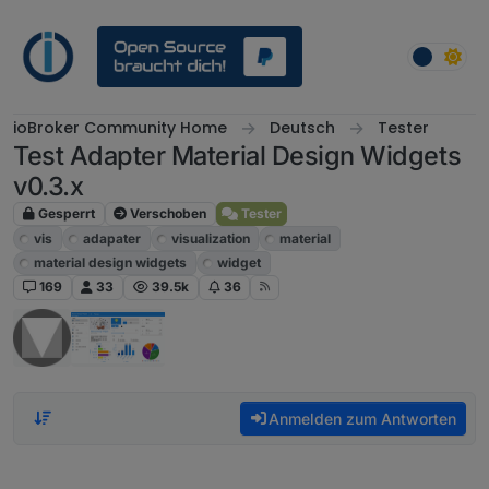
Weiter zum Inhalt
ioBroker Community Home
Deutsch
Tester
Test Adapter Material Design Widgets
v0.3.x
Gesperrt
Verschoben
Tester
vis
adapater
visualization
material
material design widgets
widget
169
33
39.5k
36
Anmelden zum Antworten