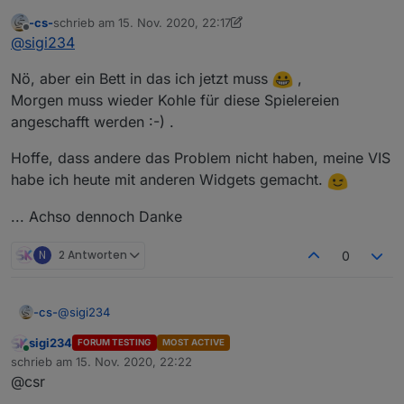
v0.3.x
:
-cs-
schrieb am
15. Nov. 2020, 22:17
zuletzt editiert von -cs-
Offline
@
sigi234
@
sigi234
Ok, sehr komisch. Hast du TeamViewer?
sigi234 sagte in
Test Adapter Material Design
Nö, aber ein Bett in das ich jetzt muss
,
Widgets v0.3.x
:
Morgen muss wieder Kohle für diese Spielereien
angeschafft werden :-) .
Das auch schon gemacht?
Hoffe, dass andere das Problem nicht haben, meine VIS
habe ich heute mit anderen Widgets gemacht.
???
Einen Beitrag vorher hatte ich doch geschrieben,
... Achso dennoch Danke
dass ich es mind. 5x machte.
N
2 Antworten
0
@
sigi234
-cs-
sigi234
FORUM TESTING
MOST ACTIVE
Nö, aber ein Bett in das ich jetzt muss
,
Online
schrieb am
15. Nov. 2020, 22:22
Morgen muss wieder Kohle für diese Spielereien
zuletzt editiert von
@csr
angeschafft werden :-) .
Hoffe, dass andere das Problem nicht haben, meine VIS
habe ich heute mit anderen Widgets gemacht.