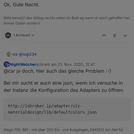
Ok, Gute Nacht.
... Achso dennoch Danke
Bitte benutzt das Voting rechts unten im Beitrag wenn er euch geholfen hat.
Immer Daten sichern!
1 Antwort
0
@
sigi234
-cs-
NightWatcher
schrieb am
21. Nov. 2020, 12:47
N
Nö, aber ein Bett in das ich jetzt muss
,
zuletzt editiert von
Offline
@csr ja doch, hier auch das gleiche Problem :-)
Morgen muss wieder Kohle für diese Spielereien
angeschafft werden :-) .
Hoffe, dass andere das Problem nicht haben, meine VIS
Bei mir sucht er auch eine json, wenn ich versuche in
habe ich heute mit anderen Widgets gemacht.
... Achso dennoch Danke
der Instanz die Konfiguration des Adapters zu öffnen.
http://iobroker.ip/adapter/vis-
materialdesign/lib/defaultcolors.json
Wago 750-881 - mit über 200 Ein- und Ausgängen, DMX512 Art-Net für