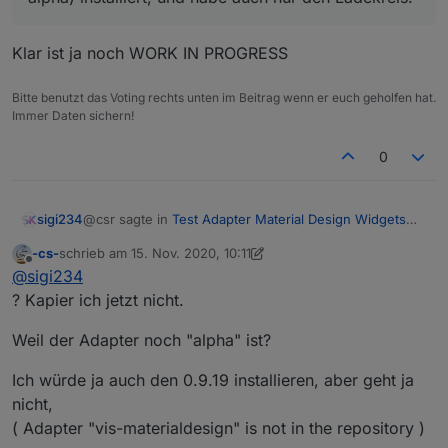
Klar ist ja noch WORK IN PROGRESS
Bitte benutzt das Voting rechts unten im Beitrag wenn er euch geholfen hat.
Immer Daten sichern!
iobroker:
jsController 3.1.6
0
Admin 4.0.10
Node.js v12.18.2
NPM 6.14.5
@csr sagte in
Test Adapter Material Design Widgets
sigi234
v0.3.x
:
-cs-
schrieb am
15. Nov. 2020, 10:11
zuletzt editiert von -cs-
Offline
Habe den Adapter heute von GitHub (Vers. 0.4.0-
@
sigi234
alpha) installiert, und habe auch nur den
? Kapier ich jetzt nicht.
Klar ist ja noch WORK IN PROGRESS
Ladekreis.
Weil der Adapter noch "alpha" ist?
Ich würde ja auch den 0.9.19 installieren, aber geht ja
nicht,
( Adapter "vis-materialdesign" is not in the repository )