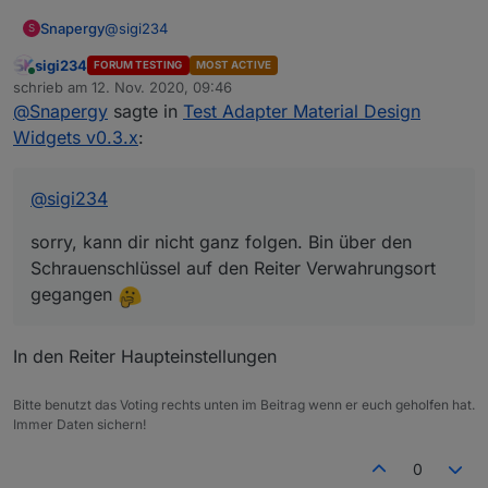
@
sigi234
Snapergy
S
sigi234
FORUM TESTING
MOST ACTIVE
sorry, kann dir nicht ganz folgen. Bin über den
Online
schrieb am
12. Nov. 2020, 09:46
Schrauenschlüssel auf den Reiter Verwahrungsort
zuletzt editiert von
@
Snapergy
sagte in
Test Adapter Material Design
gegangen
Widgets v0.3.x
:
@
sigi234
sorry, kann dir nicht ganz folgen. Bin über den
Schrauenschlüssel auf den Reiter Verwahrungsort
gegangen
In den Reiter Haupteinstellungen
Bitte benutzt das Voting rechts unten im Beitrag wenn er euch geholfen hat.
Immer Daten sichern!
0