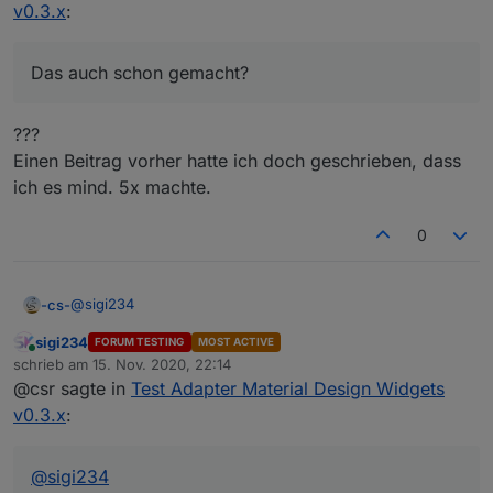
v0.3.x
:
Das auch schon gemacht?
???
Einen Beitrag vorher hatte ich doch geschrieben, dass
ich es mind. 5x machte.
0
@
sigi234
-cs-
sigi234
FORUM TESTING
MOST ACTIVE
sigi234 sagte in
Test Adapter Material Design Widgets
Online
schrieb am
15. Nov. 2020, 22:14
v0.3.x
:
zuletzt editiert von
@csr sagte in
Test Adapter Material Design Widgets
Das auch schon gemacht?
v0.3.x
:
???
@
sigi234
Einen Beitrag vorher hatte ich doch geschrieben, dass ich