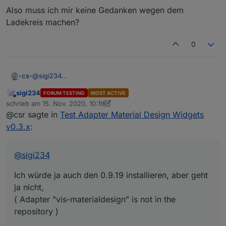
Also muss ich mir keine Gedanken wegen dem
Ladekreis machen?
0
@
sigi234
-cs-
? Kapier ich jetzt nicht.
sigi234
FORUM TESTING
MOST ACTIVE
Weil der Adapter noch "alpha" ist?
Online
schrieb am
15. Nov. 2020, 10:19
zuletzt editiert von sigi234
@csr sagte in
Test Adapter Material Design Widgets
Ich würde ja auch den 0.9.19 installieren, aber geht ja
nicht,
v0.3.x
:
( Adapter "vis-materialdesign" is not in the repository )
Also muss ich mir keine Gedanken wegen dem Ladekreis
machen?
@
sigi234
Ich würde ja auch den 0.9.19 installieren, aber geht
ja nicht,
( Adapter "vis-materialdesign" is not in the
repository )