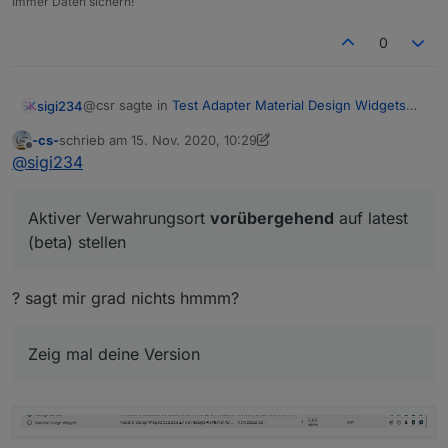
Immer Daten sichern!
0
@csr sagte in
Test Adapter Material Design Widgets
sigi234
v0.3.x
:
-cs-
schrieb am
15. Nov. 2020, 10:29
zuletzt editiert von -cs-
Offline
@
sigi234
@
sigi234
0.3.19
Ich würde ja auch den 0.9.19 installieren, aber
geht ja nicht,
Aktiver Verwahrungsort
vorübergehend
auf latest
( Adapter "vis-materialdesign" is not in the
Aktiver Verwahrungsort
vorübergehend
auf latest
(beta) stellen
repository )
(beta) stellen
Zeig mal deine Version
? sagt mir grad nichts hmmm?
Zeig mal deine Version