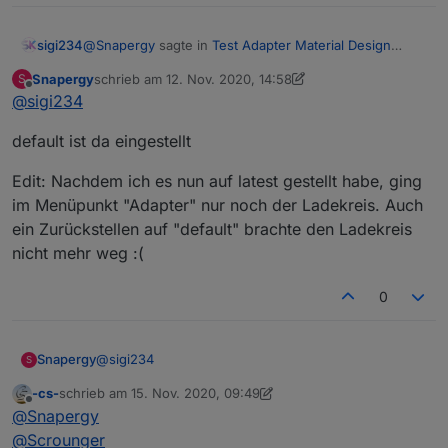
@
Snapergy
sagte in
Test Adapter Material Design
sigi234
Widgets v0.3.x
:
Snapergy
schrieb am
12. Nov. 2020, 14:58
S
zuletzt editiert von Snapergy
11. Dez. 2020, 16:26
Offline
@
sigi234
@
sigi234
In den Reiter Haupteinstellungen
sorry, kann dir nicht ganz folgen. Bin über den
default ist da eingestellt
Schrauenschlüssel auf den Reiter
Verwahrungsort gegangen
Edit: Nachdem ich es nun auf latest gestellt habe, ging
im Menüpunkt "Adapter" nur noch der Ladekreis. Auch
ein Zurückstellen auf "default" brachte den Ladekreis
nicht mehr weg :(
0
@
sigi234
Snapergy
S
-cs-
schrieb am
15. Nov. 2020, 09:49
default ist da eingestellt
zuletzt editiert von -cs-
Offline
@
Snapergy
Edit: Nachdem ich es nun auf latest gestellt habe,
@
Scrounger