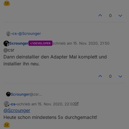
nicht auswendig. Mach das immer über die
Oberfläche:
0
@
Scrounger
-cs-
Scrounger
schrieb am
15. Nov. 2020, 21:50
DEVELOPER
Ja genau so wie in Deinem Video hatte / wollte ich es
zuletzt editiert von
Offline
@csr
auch machen!?
Dann deinstallier den Adapter Mal komplett und
installier ihn neu.
0
Scrounger
@csr
Dann deinstallier den Adapter Mal komplett und
-cs-
schrieb am
15. Nov. 2020, 22:02
installier ihn neu.
zuletzt editiert von -cs-
Offline
@
Scrounger
Heute schon mindestens 5x durchgemacht!