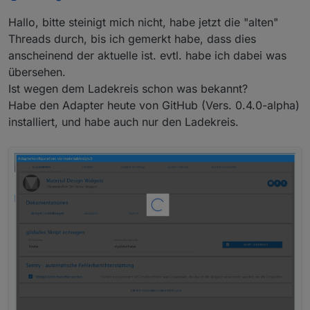
ging im Menüpunkt "Adapter" nur noch der
Ladekreis. Auch ein Zurückstellen auf "default"
Hallo, bitte steinigt mich nicht, habe jetzt die "alten"
brachte den Ladekreis nicht mehr weg :(
Threads durch, bis ich gemerkt habe, dass dies
anscheinend der aktuelle ist. evtl. habe ich dabei was
übersehen.
Ist wegen dem Ladekreis schon was bekannt?
Habe den Adapter heute von GitHub (Vers. 0.4.0-alpha)
installiert, und habe auch nur den Ladekreis.