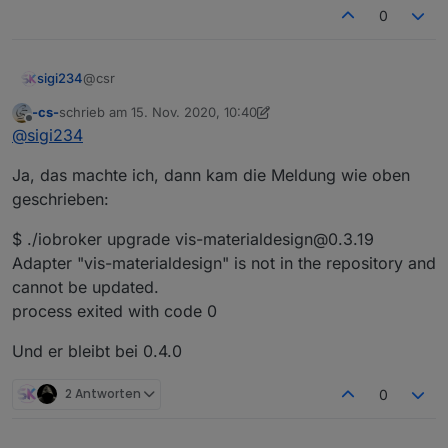
0
Heute mit dem Link aus dem 1. Beitrag von GitHub
installiert.
Wie gesagt, ich würde ja gern die 0.3.19 installieren, aber
@csr
sigi234
bei den Adaptern direkt ist es ja nicht, und hier wird
immer die 0.4.0
-cs-
schrieb am
15. Nov. 2020, 10:40
Geh mal ganz Rechts auf das + Icon
zuletzt editiert von -cs-
Offline
@
sigi234
Ja, das machte ich, dann kam die Meldung wie oben
geschrieben:
$ ./iobroker upgrade vis-materialdesign@0.3.19
Adapter "vis-materialdesign" is not in the repository and
cannot be updated.
process exited with code 0
Und er bleibt bei 0.4.0
2 Antworten
0