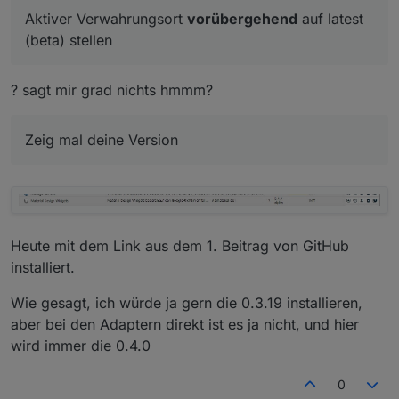
geht ja nicht,
Aktiver Verwahrungsort
vorübergehend
auf latest
( Adapter "vis-materialdesign" is not in the
Aktiver Verwahrungsort
vorübergehend
auf latest
(beta) stellen
repository )
(beta) stellen
Zeig mal deine Version
? sagt mir grad nichts hmmm?
Zeig mal deine Version
Heute mit dem Link aus dem 1. Beitrag von GitHub
installiert.
Wie gesagt, ich würde ja gern die 0.3.19 installieren,
aber bei den Adaptern direkt ist es ja nicht, und hier
wird immer die 0.4.0
0