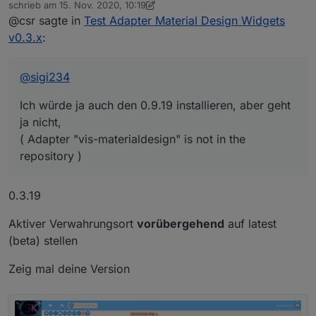
Online
schrieb am
15. Nov. 2020, 10:19
zuletzt editiert von sigi234
@csr sagte in
Test Adapter Material Design Widgets
Ich würde ja auch den 0.9.19 installieren, aber geht ja
nicht,
v0.3.x
:
( Adapter "vis-materialdesign" is not in the repository )
Also muss ich mir keine Gedanken wegen dem Ladekreis
machen?
@
sigi234
Ich würde ja auch den 0.9.19 installieren, aber geht
ja nicht,
( Adapter "vis-materialdesign" is not in the
repository )
0.3.19
Aktiver Verwahrungsort
vorübergehend
auf latest
(beta) stellen
Zeig mal deine Version