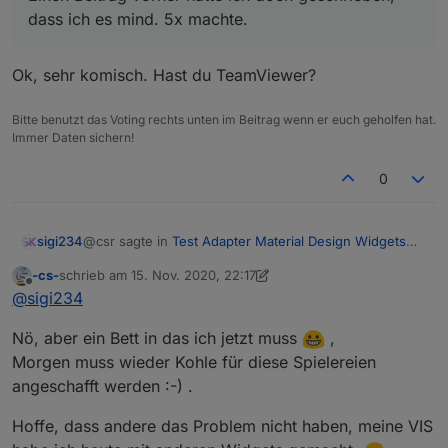
dass ich es mind. 5x machte.
Ok, sehr komisch. Hast du TeamViewer?
Bitte benutzt das Voting rechts unten im Beitrag wenn er euch geholfen hat.
Immer Daten sichern!
0
@csr sagte in
Test Adapter Material Design Widgets
sigi234
v0.3.x
:
-cs-
schrieb am
15. Nov. 2020, 22:17
zuletzt editiert von -cs-
Offline
@
sigi234
@
sigi234
Ok, sehr komisch. Hast du TeamViewer?
sigi234 sagte in
Test Adapter Material Design
Nö, aber ein Bett in das ich jetzt muss
,
Widgets v0.3.x
:
Morgen muss wieder Kohle für diese Spielereien
angeschafft werden :-) .
Das auch schon gemacht?
Hoffe, dass andere das Problem nicht haben, meine VIS