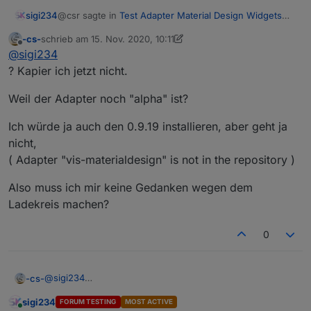
NPM 6.14.5
@csr sagte in
Test Adapter Material Design Widgets
sigi234
v0.3.x
:
-cs-
schrieb am
15. Nov. 2020, 10:11
zuletzt editiert von -cs-
Offline
Habe den Adapter heute von GitHub (Vers. 0.4.0-
@
sigi234
alpha) installiert, und habe auch nur den
? Kapier ich jetzt nicht.
Klar ist ja noch WORK IN PROGRESS
Ladekreis.
Weil der Adapter noch "alpha" ist?
Ich würde ja auch den 0.9.19 installieren, aber geht ja
nicht,
( Adapter "vis-materialdesign" is not in the repository )
Also muss ich mir keine Gedanken wegen dem
Ladekreis machen?
0
@
sigi234
-cs-
? Kapier ich jetzt nicht.
sigi234
FORUM TESTING
MOST ACTIVE
Weil der Adapter noch "alpha" ist?