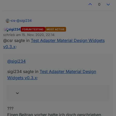
0
@
sigi234
-cs-
sigi234
FORUM TESTING
MOST ACTIVE
sigi234 sagte in
Test Adapter Material Design Widgets
Online
schrieb am
15. Nov. 2020, 22:14
v0.3.x
:
zuletzt editiert von
@csr sagte in
Test Adapter Material Design Widgets
Das auch schon gemacht?
v0.3.x
:
???
@
sigi234
Einen Beitrag vorher hatte ich doch geschrieben, dass ich
es mind. 5x machte.
sigi234 sagte in
Test Adapter Material Design
Widgets v0.3.x
:
???
Einen Beitrag vorher hatte ich doch geschrieben,