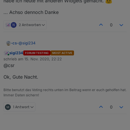
habe ich heute mit anderen Widgets gemacht.
???
Einen Beitrag vorher hatte ich doch geschrieben,
... Achso dennoch Danke
dass ich es mind. 5x machte.
N
2 Antworten
0
@
sigi234
-cs-
sigi234
FORUM TESTING
MOST ACTIVE
Nö, aber ein Bett in das ich jetzt muss
,
Online
schrieb am
15. Nov. 2020, 22:22
Morgen muss wieder Kohle für diese Spielereien
zuletzt editiert von
@csr
angeschafft werden :-) .
Hoffe, dass andere das Problem nicht haben, meine VIS
habe ich heute mit anderen Widgets gemacht.
Ok, Gute Nacht.
... Achso dennoch Danke
Bitte benutzt das Voting rechts unten im Beitrag wenn er euch geholfen hat.
Immer Daten sichern!
1 Antwort
0