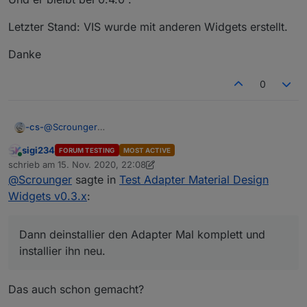
Letzter Stand: VIS wurde mit anderen Widgets erstellt.
Danke
0
@
Scrounger
-cs-
Heute schon mindestens 5x durchgemacht!
sigi234
FORUM TESTING
MOST ACTIVE
Es kommt ja immer die Meldung:
Online
schrieb am
15. Nov. 2020, 22:08
zuletzt editiert von sigi234
@
Scrounger
sagte in
Test Adapter Material Design
$ ./iobroker upgrade vis-materialdesign@0.3.19
Adapter "vis-materialdesign" is not in the repository and
Widgets v0.3.x
:
Und er bleibt bei 0.4.0 .
cannot be updated.
process exited with code 0
Letzter Stand: VIS wurde mit anderen Widgets erstellt.
Dann deinstallier den Adapter Mal komplett und
installier ihn neu.
Danke
Das auch schon gemacht?