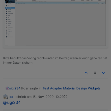
Bitte benutzt das Voting rechts unten im Beitrag wenn er euch geholfen hat.
Immer Daten sichern!
0
@csr sagte in
Test Adapter Material Design Widgets
sigi234
v0.3.x
:
-cs-
schrieb am
15. Nov. 2020, 10:29
zuletzt editiert von -cs-
Offline
@
sigi234
@
sigi234
0.3.19
Ich würde ja auch den 0.9.19 installieren, aber