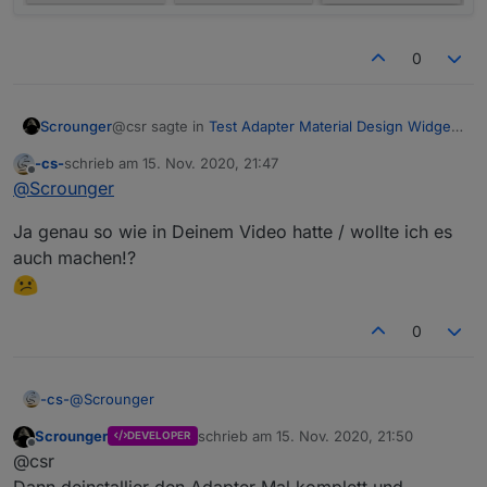
0
@csr sagte in
Test Adapter Material Design Widgets
Scrounger
v0.3.x
:
-cs-
schrieb am
15. Nov. 2020, 21:47
zuletzt editiert von
Offline
$ ./iobroker upgrade vis-
@
Scrounger
materialdesign@0.3.19
mit
upgrade
update man nur die daten unter files.
Ja genau so wie in Deinem Video hatte / wollte ich es
Ein Adapter update / installation einer spezifischen
auch machen!?
version geht mit
npm -i xxx
, weiß ich aber auch
nicht auswendig. Mach das immer über die
Oberfläche:
0
@
Scrounger
-cs-
Scrounger
schrieb am
15. Nov. 2020, 21:50
DEVELOPER
Ja genau so wie in Deinem Video hatte / wollte ich es
zuletzt editiert von
Offline
@csr
auch machen!?
Dann deinstallier den Adapter Mal komplett und