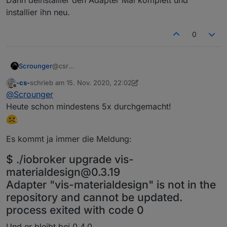
installier ihn neu.
0
Scrounger
@csr
Dann deinstallier den Adapter Mal komplett und
-cs-
schrieb am
15. Nov. 2020, 22:02
installier ihn neu.
zuletzt editiert von -cs-
Offline
@
Scrounger
Heute schon mindestens 5x durchgemacht!
Es kommt ja immer die Meldung:
$ ./iobroker upgrade vis-
materialdesign@0.3.19
Adapter "vis-materialdesign" is not in the
repository and cannot be updated.
process exited with code 0
Und er bleibt bei 0.4.0 .