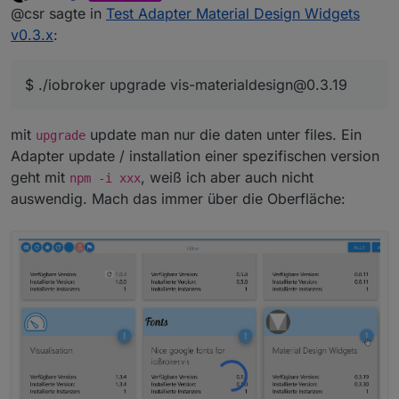
zuletzt editiert von Scrounger
Offline
@csr sagte in
Test Adapter Material Design Widgets
geschrieben:
$ ./iobroker upgrade vis-materialdesign@0.3.19
v0.3.x
:
Adapter "vis-materialdesign" is not in the repository and
cannot be updated.
Und er bleibt bei 0.4.0
process exited with code 0
$ ./iobroker upgrade vis-materialdesign@0.3.19
mit
update man nur die daten unter files. Ein
upgrade
Adapter update / installation einer spezifischen version
geht mit
, weiß ich aber auch nicht
npm -i xxx
auswendig. Mach das immer über die Oberfläche: