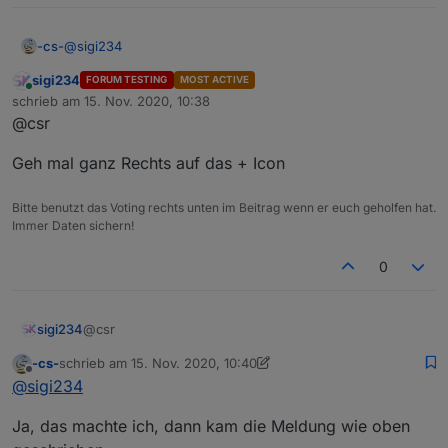
@
sigi234
-cs-
sigi234
FORUM TESTING
MOST ACTIVE
Online
Aktiver Verwahrungsort
vorübergehend
auf latest
schrieb am
15. Nov. 2020, 10:38
zuletzt editiert von
(beta) stellen
@csr
? sagt mir grad nichts hmmm?
Geh mal ganz Rechts auf das + Icon
Zeig mal deine Version
Bitte benutzt das Voting rechts unten im Beitrag wenn er euch geholfen hat.
Immer Daten sichern!
0
Heute mit dem Link aus dem 1. Beitrag von GitHub
installiert.
Wie gesagt, ich würde ja gern die 0.3.19 installieren, aber
@csr
sigi234
bei den Adaptern direkt ist es ja nicht, und hier wird
immer die 0.4.0
-cs-
schrieb am
15. Nov. 2020, 10:40
Geh mal ganz Rechts auf das + Icon
zuletzt editiert von -cs-
Offline
@
sigi234
Ja, das machte ich, dann kam die Meldung wie oben