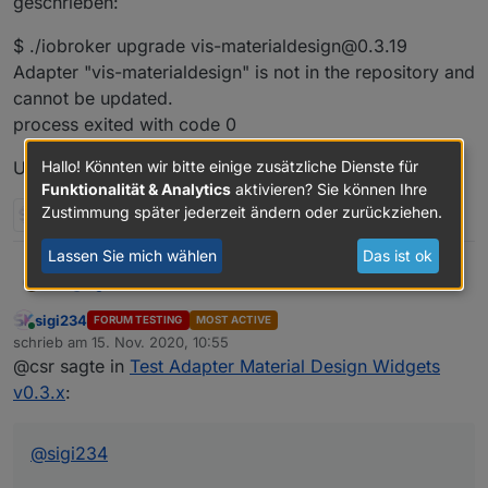
geschrieben:
$ ./iobroker upgrade vis-materialdesign@0.3.19
Adapter "vis-materialdesign" is not in the repository and
cannot be updated.
process exited with code 0
Und er bleibt bei 0.4.0
Hallo! Könnten wir bitte einige zusätzliche Dienste für
Funktionalität & Analytics
aktivieren? Sie können Ihre
Zustimmung später jederzeit ändern oder zurückziehen.
2 Antworten
0
Lassen Sie mich wählen
Das ist ok
@
sigi234
-cs-
sigi234
FORUM TESTING
MOST ACTIVE
Ja, das machte ich, dann kam die Meldung wie oben
Online
schrieb am
15. Nov. 2020, 10:55
geschrieben:
zuletzt editiert von
@csr sagte in
Test Adapter Material Design Widgets
$ ./iobroker upgrade vis-materialdesign@0.3.19
Adapter "vis-materialdesign" is not in the repository and
v0.3.x
:
cannot be updated.
Und er bleibt bei 0.4.0
process exited with code 0
@
sigi234