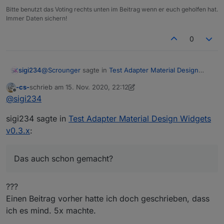
Bitte benutzt das Voting rechts unten im Beitrag wenn er euch geholfen hat.
Immer Daten sichern!
0
@
Scrounger
sagte in
Test Adapter Material Design
sigi234
Widgets v0.3.x
:
-cs-
schrieb am
15. Nov. 2020, 22:12
zuletzt editiert von -cs-
Offline
Dann deinstallier den Adapter Mal komplett und
@
sigi234
installier ihn neu.
Das auch schon gemacht?
sigi234 sagte in
Test Adapter Material Design Widgets
v0.3.x
:
Das auch schon gemacht?
???
Einen Beitrag vorher hatte ich doch geschrieben, dass
ich es mind. 5x machte.