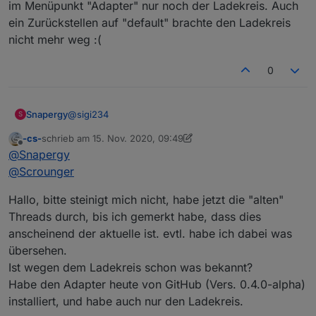
im Menüpunkt "Adapter" nur noch der Ladekreis. Auch
ein Zurückstellen auf "default" brachte den Ladekreis
nicht mehr weg :(
0
@
sigi234
Snapergy
S
-cs-
schrieb am
15. Nov. 2020, 09:49
default ist da eingestellt
zuletzt editiert von -cs-
Offline
@
Snapergy
Edit: Nachdem ich es nun auf latest gestellt habe,
@
Scrounger
ging im Menüpunkt "Adapter" nur noch der
Ladekreis. Auch ein Zurückstellen auf "default"
Hallo, bitte steinigt mich nicht, habe jetzt die "alten"
brachte den Ladekreis nicht mehr weg :(
Threads durch, bis ich gemerkt habe, dass dies
anscheinend der aktuelle ist. evtl. habe ich dabei was
übersehen.
Ist wegen dem Ladekreis schon was bekannt?
Habe den Adapter heute von GitHub (Vers. 0.4.0-alpha)
installiert, und habe auch nur den Ladekreis.