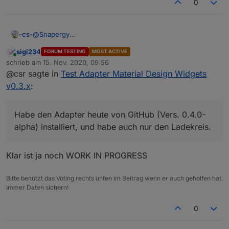
0
@
Snapergy
-cs-
@
Scrounger
sigi234
FORUM TESTING
MOST ACTIVE
Hallo, bitte steinigt mich nicht, habe jetzt die "alten"
Online
schrieb am
15. Nov. 2020, 09:56
Threads durch, bis ich gemerkt habe, dass dies
zuletzt editiert von
@csr sagte in
Test Adapter Material Design Widgets
anscheinend der aktuelle ist. evtl. habe ich dabei was
übersehen.
v0.3.x
:
Ist wegen dem Ladekreis schon was bekannt?
Habe den Adapter heute von GitHub (Vers. 0.4.0-alpha)
installiert, und habe auch nur den Ladekreis.
Habe den Adapter heute von GitHub (Vers. 0.4.0-
alpha) installiert, und habe auch nur den Ladekreis.
Klar ist ja noch WORK IN PROGRESS
Bitte benutzt das Voting rechts unten im Beitrag wenn er euch geholfen hat.
Immer Daten sichern!
iobroker:
jsController 3.1.6
0
Admin 4.0.10
Node.js v12.18.2