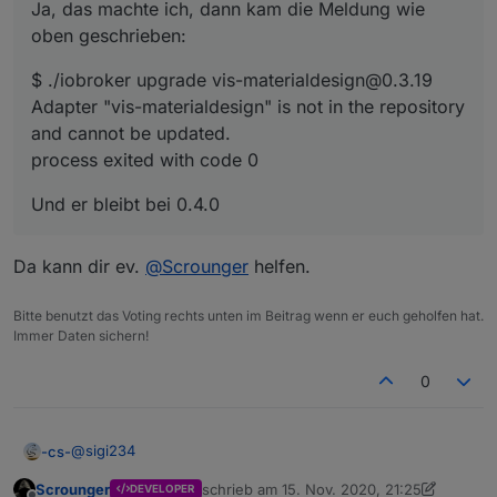
Ja, das machte ich, dann kam die Meldung wie
oben geschrieben:
$ ./iobroker upgrade vis-materialdesign@0.3.19
Adapter "vis-materialdesign" is not in the repository
and cannot be updated.
process exited with code 0
Und er bleibt bei 0.4.0
Da kann dir ev.
@
Scrounger
helfen.
Bitte benutzt das Voting rechts unten im Beitrag wenn er euch geholfen hat.
Immer Daten sichern!
0
@
sigi234
-cs-
Scrounger
schrieb am
15. Nov. 2020, 21:25
DEVELOPER
Ja, das machte ich, dann kam die Meldung wie oben