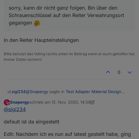
sorry, kann dir nicht ganz folgen. Bin über den
Schrauenschlüssel auf den Reiter Verwahrungsort
gegangen
In den Reiter Haupteinstellungen
Bitte benutzt das Voting rechts unten im Beitrag wenn er euch geholfen hat.
Immer Daten sichern!
0
@
Snapergy
sagte in
Test Adapter Material Design
sigi234
Widgets v0.3.x
:
Snapergy
schrieb am
12. Nov. 2020, 14:58
S
zuletzt editiert von Snapergy
11. Dez. 2020, 16:26
Offline
@
sigi234
@
sigi234
In den Reiter Haupteinstellungen
sorry, kann dir nicht ganz folgen. Bin über den
default ist da eingestellt
Schrauenschlüssel auf den Reiter
Verwahrungsort gegangen
Edit: Nachdem ich es nun auf latest gestellt habe, ging