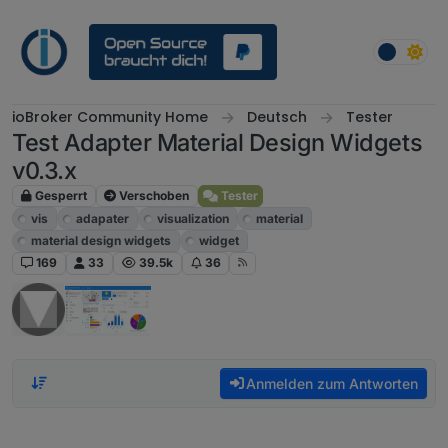
Weiter zum Inhalt
ioBroker Community Home
Deutsch
Tester
Test Adapter Material Design Widgets
v0.3.x
Gesperrt
Verschoben
Tester
vis
adapater
visualization
material
material design widgets
widget
169
33
39.5k
36
Anmelden zum Antworten