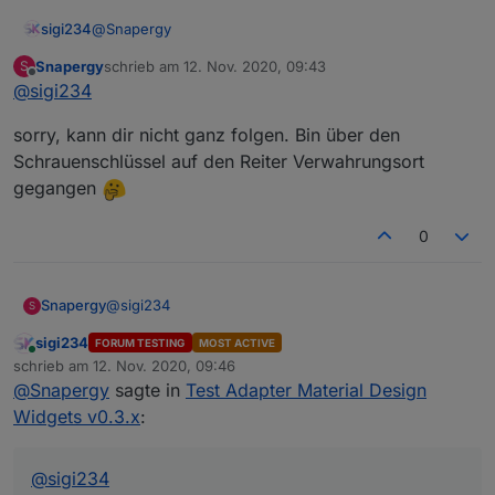
@
Snapergy
sigi234
Snapergy
schrieb am
12. Nov. 2020, 09:43
S
Nö, bei aktiver Verwahrungsort
zuletzt editiert von
Offline
@
sigi234
(Schraubenschlüsselsymbol)
sorry, kann dir nicht ganz folgen. Bin über den
Schrauenschlüssel auf den Reiter Verwahrungsort
gegangen
0
@
sigi234
Snapergy
S
sigi234
FORUM TESTING
MOST ACTIVE
sorry, kann dir nicht ganz folgen. Bin über den
Online
schrieb am
12. Nov. 2020, 09:46
Schrauenschlüssel auf den Reiter Verwahrungsort
zuletzt editiert von
@
Snapergy
sagte in
Test Adapter Material Design
gegangen
Widgets v0.3.x
:
@
sigi234