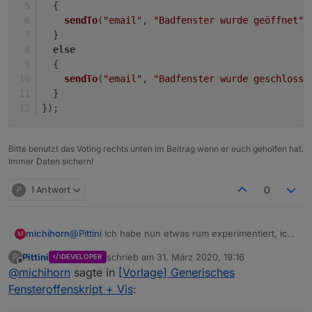
  {
sendTo
(
"email"
, 
"Badfenster wurde geöffnet"
)
  }
else
  {
sendTo
(
"email"
, 
"Badfenster wurde geschlosse
  }  
});
Bitte benutzt das Voting rechts unten im Beitrag wenn er euch geholfen hat.
Immer Daten sichern!
P
1 Antwort
0
michihorn
@
Pittini
Ich habe nun etwas rum experimentiert, ich
M
habe im Datenpunkt State nun mal "funcButton"
Pittini
schrieb am
31. März 2020, 19:16
P
DEVELOPER
gesetzt und im Script ebenso, dann klappt es.
zuletzt editiert von
Offline
@
michihorn
sagte in
[Vorlage] Generisches
Sobald ich wieder "Fenster" ersetze klappt es
wieder nicht. Egal mit der Eselsbrücke kann ich
Fensteroffenskript + Vis
:
leben. ;-)