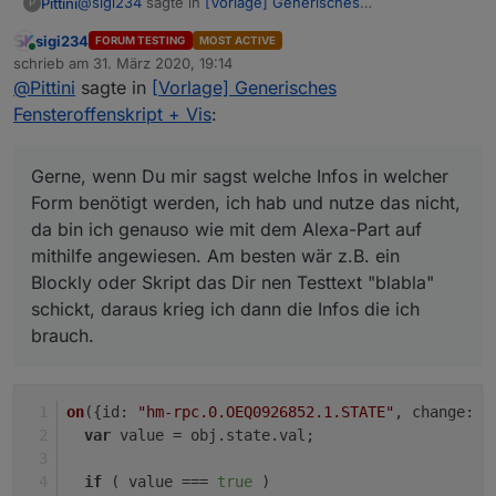
@
sigi234
sagte in
[Vorlage] Generisches
Pittini
P
Fensteroffenskript + Vis
:
sigi234
FORUM TESTING
MOST ACTIVE
Online
Kannst noch die Benachrichtigung für Mail
schrieb am
31. März 2020, 19:14
zuletzt editiert von
hinzufügen?
@
Pittini
sagte in
[Vorlage] Generisches
Gerne, wenn Du mir sagst welche Infos in welcher Form
Fensteroffenskript + Vis
:
benötigt werden, ich hab und nutze das nicht, da bin ich
genauso wie mit dem Alexa-Part auf mithilfe
angewiesen. Am besten wär z.B. ein Blockly oder Skript
Gerne, wenn Du mir sagst welche Infos in welcher
das Dir nen Testtext "blabla" schickt, daraus krieg ich
Form benötigt werden, ich hab und nutze das nicht,
dann die Infos die ich brauch.
da bin ich genauso wie mit dem Alexa-Part auf
mithilfe angewiesen. Am besten wär z.B. ein
Blockly oder Skript das Dir nen Testtext "blabla"
schickt, daraus krieg ich dann die Infos die ich
brauch.
on
({
id
: 
"hm-rpc.0.OEQ0926852.1.STATE"
, 
change
: 
"
var
 value = obj.
state
.
val
;
if
 ( value === 
true
 )