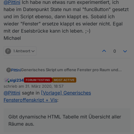
@
Pittini
Ich habe nun etwas rum experimentiert, ich
Wo kann ich ansetzen?
habe im Datenpunkt State nun mal "funcButton" gesetzt
und im Script ebenso, dann klappt es. Sobald ich
Wieder erst mal nach Änderung von Aufzählung JS
Adapter neustarten. Wenns nicht klappt, im Skript logging
wieder "Fenster" ersetze klappt es wieder nicht. Egal
auf true setzen und die Ausgabe hier posten.
mit der Eselsbrücke kann ich leben. ;-)
Michael
P
1 Antwort
0
Generisches Skript um offene Fenster pro Raum und
Pittini
P
insgesamt zu zählen sowie offen/zu States anzulegen.
sigi234
FORUM TESTING
MOST ACTIVE
Online
schrieb am
31. März 2020, 18:57
zuletzt editiert von
@
Pittini
sagte in
[Vorlage] Generisches
Fensteroffenskript + Vis
:
Gibt dynamische HTML Tabelle mit Übersicht aller
Räume aus.