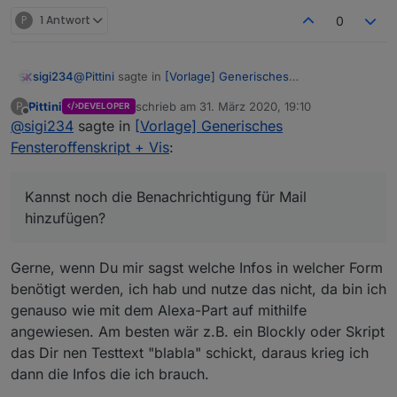
P
1 Antwort
0
@
Pittini
sagte in
[Vorlage] Generisches
sigi234
Fensteroffenskript + Vis
:
Pittini
schrieb am
31. März 2020, 19:10
P
DEVELOPER
zuletzt editiert von
Offline
@
sigi234
sagte in
@
sigi234
[Vorlage] Generisches
sagte in
[Vorlage] Generisches
Fensteroffenskript + Vis
:
Fensteroffenskript + Vis
:
true/false verwechselt?
Kannst noch die Benachrichtigung für Mail
Kannst noch die Benachrichtigung für Mail
hinzufügen?
hinzufügen?
Nein, nicht wirklich, nur kompliziert ausgedrückt.
Headless heißt ja kopflos, und wenn kopflos false
ist, hats nen Kopf...Du verstehst...war schon spät,
Gerne, wenn Du mir sagst welche Infos in welcher Form
aber stimmen tuts ;)
benötigt werden, ich hab und nutze das nicht, da bin ich
genauso wie mit dem Alexa-Part auf mithilfe
angewiesen. Am besten wär z.B. ein Blockly oder Skript
das Dir nen Testtext "blabla" schickt, daraus krieg ich
dann die Infos die ich brauch.