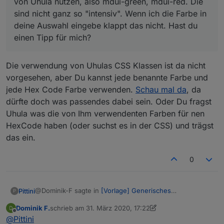
von Uhula nutzen, also mdui-green, mdui-red. Die
sind nicht ganz so "intensiv". Wenn ich die Farbe in
deine Auswahl eingebe klappt das nicht. Hast du
einen Tipp für mich?
Die verwendung von Uhulas CSS Klassen ist da nicht
vorgesehen, aber Du kannst jede benannte Farbe und
jede Hex Code Farbe verwenden.
Schau mal da
, da
dürfte doch was passendes dabei sein. Oder Du fragst
Uhula was die von Ihm verwendenten Farben für nen
HexCode haben (oder suchst es in der CSS) und trägst
das ein.
0
@Dominik-F sagte in
[Vorlage] Generisches
Pittini
P
Fensteroffenskript + Vis
:
Dominik F.
schrieb am
31. März 2020, 17:22
zuletzt editiert von Dominik F.
Offline
Ich würde gerne die Farben etwas ändern und die
@
Pittini