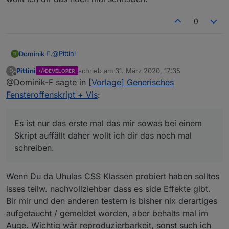
0
@
Pittini
Dominik F.
Pittini
schrieb am
31. März 2020, 17:35
P
DEVELOPER
das ist eine gute Idee, dank dir
zuletzt editiert von
Offline
@Dominik-F sagte in
[Vorlage] Generisches
Edit: Habs auch direkt gefunden :)
Fensteroffenskript + Vis
:
In Verbindung mit deinem Skript tauchen bei mir ab
Es ist nur das erste mal das mir sowas bei einem
und an komische Effekte auf. Heute, nachdem ich
die Farben zum ersten Mal verändert hatte war auf
Skript auffällt daher wollt ich dir das noch mal
einmal der Raumname von einem State
schreiben.
verschwunden ( 3 mal bisher beim gleichen State)
und die Fenster wurden falsch gezählt. Musste das
Fenster erst einmal schließen und wieder öffnen
Wenn Du da Uhulas CSS Klassen probiert haben solltes
damit er das richtig erkannt hatte. Die Aufzählung
isses teilw. nachvollziehbar dass es side Effekte gibt.
der Gesamtfenster war richtig, nur das in den
Bir mir und den anderen testern is bisher nix derartiges
Räumen wurden dies als nicht offen angezeigt.
Nach Neustart der Instanz und dem
aufgetaucht / gemeldet worden, aber behalts mal im
Öffnen/Schließen des einen States funktioniert es
Auge. Wichtig wär reproduzierbarkeit, sonst such ich
nun wieder einwandfrei. Ich weiß nicht ob du damit