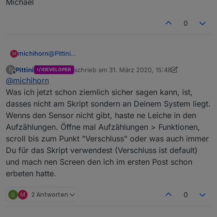
Michael
0
michihorn
@
Pittini
M
JS habe ich neu gestartet. Der Objektbau des RPC1
Pittini
schrieb am
31. März 2020, 15:48
P
DEVELOPER
sieht so aus:
zuletzt editiert von Pittini
Offline
@
michihorn
Was ich jetzt schon ziemlich sicher sagen kann, ist,
dasses nicht am Skript sondern an Deinem System liegt.
Wenns den Sensor nicht gibt, haste ne Leiche in den
Aufzählungen. Öffne mal Aufzählungen > Funktionen,
scroll bis zum Punkt "Verschluss" oder was auch immer
Du für das Skript verwendest (Verschluss ist default)
und mach nen Screen den ich im ersten Post schon
erbeten hatte.
M
2 Antworten
0
Ich sehe da keinen Fensterkontakt.
Michael