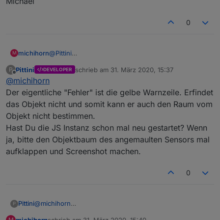
Michael
0
@
Pittini
michihorn
M
Pittini
schrieb am
31. März 2020, 15:37
P
DEVELOPER
Objekte hat das Script bislang wegen des Fehlers
zuletzt editiert von
Offline
@
michihorn
nicht angelegt
Michael
Der eigentliche "Fehler" ist die gelbe Warnzeile. Erfindet
das Objekt nicht und somit kann er auch den Raum vom
Objekt nicht bestimmen.
Hast Du die JS Instanz schon mal neu gestartet? Wenn
ja, bitte den Objektbaum des angemaulten Sensors mal
aufklappen und Screenshot machen.
0
Pittini
@
michihorn
P
Der eigentliche "Fehler" ist die gelbe Warnzeile. Erfindet
michihorn
schrieb am
31. März 2020, 15:40
M