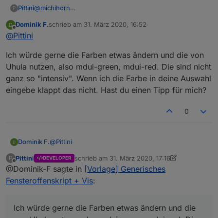
Pittini
@
michihorn
P
Was ich jetzt schon ziemlich sicher sagen kann, ist,
Dominik F.
schrieb am
31. März 2020, 16:52
dasses nicht am Skript sondern an Deinem System liegt.
zuletzt editiert von
Offline
@
Pittini
Wenns den Sensor nicht gibt, haste ne Leiche in den
Aufzählungen. Öffne mal Aufzählungen > Funktionen,
Ich würde gerne die Farben etwas ändern und die von
scroll bis zum Punkt "Verschluss" oder was auch immer
Du für das Skript verwendest (Verschluss ist default) und
Uhula nutzen, also mdui-green, mdui-red. Die sind nicht
mach nen Screen den ich im ersten Post schon erbeten
ganz so "intensiv". Wenn ich die Farbe in deine Auswahl
hatte.
eingebe klappt das nicht. Hast du einen Tipp für mich?
0
@
Pittini
Dominik F.
Pittini
schrieb am
31. März 2020, 17:16
P
DEVELOPER
Ich würde gerne die Farben etwas ändern und die
zuletzt editiert von Pittini
Offline
@Dominik-F sagte in
[Vorlage] Generisches
von Uhula nutzen, also mdui-green, mdui-red. Die
sind nicht ganz so "intensiv". Wenn ich die Farbe in
Fensteroffenskript + Vis
:
deine Auswahl eingebe klappt das nicht. Hast du
einen Tipp für mich?
Ich würde gerne die Farben etwas ändern und die