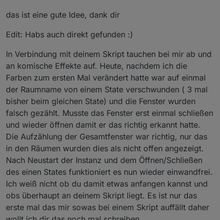
von Uhula nutzen, also mdui-green, mdui-red. Die
Die verwendung von Uhulas CSS Klassen ist da nicht
sind nicht ganz so "intensiv". Wenn ich die Farbe in
das ist eine gute Idee, dank dir
vorgesehen, aber Du kannst jede benannte Farbe und
deine Auswahl eingebe klappt das nicht. Hast du
jede Hex Code Farbe verwenden.
Schau mal da
, da
einen Tipp für mich?
Edit: Habs auch direkt gefunden :)
dürfte doch was passendes dabei sein. Oder Du fragst
Uhula was die von Ihm verwendenten Farben für nen
In Verbindung mit deinem Skript tauchen bei mir ab und
HexCode haben (oder suchst es in der CSS) und trägst
an komische Effekte auf. Heute, nachdem ich die
das ein.
Farben zum ersten Mal verändert hatte war auf einmal
der Raumname von einem State verschwunden ( 3 mal
bisher beim gleichen State) und die Fenster wurden
falsch gezählt. Musste das Fenster erst einmal schließen
und wieder öffnen damit er das richtig erkannt hatte.
Die Aufzählung der Gesamtfenster war richtig, nur das
in den Räumen wurden dies als nicht offen angezeigt.
Nach Neustart der Instanz und dem Öffnen/Schließen
des einen States funktioniert es nun wieder einwandfrei.
Ich weiß nicht ob du damit etwas anfangen kannst und
obs überhaupt an deinem Skript liegt. Es ist nur das
erste mal das mir sowas bei einem Skript auffällt daher
wollt ich dir das noch mal schreiben.