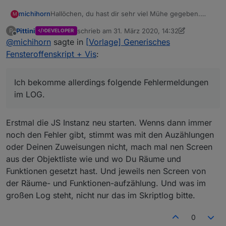
michihorn
Hallöchen, du hast dir sehr viel Mühe gegeben.
M
Die Vorlage habe ich installiert und sie läuft.
Pittini
schrieb am
31. März 2020, 14:32
P
DEVELOPER
Ich bekomme allerdings folgende Fehlermeldungen
zuletzt editiert von Pittini
Offline
@
michihorn
sagte in
[Vorlage] Generisches
im LOG.
Fensteroffenskript + Vis
:
Gruß
Ich bekomme allerdings folgende Fehlermeldungen
Michael
im LOG.
Erstmal die JS Instanz neu starten. Wenns dann immer
noch den Fehler gibt, stimmt was mit den Auzählungen
oder Deinen Zuweisungen nicht, mach mal nen Screen
aus der Objektliste wie und wo Du Räume und
Funktionen gesetzt hast. Und jeweils nen Screen von
der Räume- und Funktionen-aufzählung. Und was im
großen Log steht, nicht nur das im Skriptlog bitte.
0