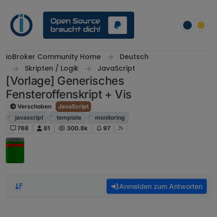
Weiter zum Inhalt
ioBroker Community Home
Deutsch
Skripten / Logik
JavaScript
[Vorlage] Generisches
Fensteroffenskript + Vis
Verschoben
JavaScript
javascript
template
monitoring
768
81
300.8k
97
Anmelden zum Antworten