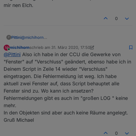
mir nen Elch.
etwas anfangen kannst und obs überhaupt an
deinem Skript liegt. Es ist nur das erste mal das mir
sowas bei einem Skript auffällt daher wollt ich dir
0
das noch mal schreiben.
Pittini
@
michihorn
P
Was ich jetzt schon ziemlich sicher sagen kann, ist,
michihorn
schrieb am
31. März 2020, 17:50
M
dasses nicht am Skript sondern an Deinem System liegt.
zuletzt editiert von michihorn
Online
@
Pittini
Also ich habe in der CCU die Gewerke von
Wenns den Sensor nicht gibt, haste ne Leiche in den
Aufzählungen. Öffne mal Aufzählungen > Funktionen,
"Fenster" auf "Verschluss" geändert, ebenso habe ich in
scroll bis zum Punkt "Verschluss" oder was auch immer
Deinem Script in Zeile 14 wieder "Verschluss"
Du für das Skript verwendest (Verschluss ist default) und
eingetragen. Die Fehlermeldung ist weg. Ich habe
mach nen Screen den ich im ersten Post schon erbeten
aktuell zwei Fenster auf, dass Script behauptet alle
hatte.
Fenster sind zu. Wo kann ich ansetzen?
Fehlermeldungen gibt es auch im "großen LOG " keine
mehr.
In den Objekten sind aber auch keine Räume angelegt.
Gruß Michael
0