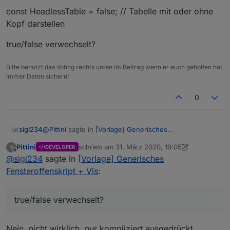
const HeadlessTable = false; // Tabelle mit oder ohne
Kopf darstellen
true/false verwechselt?
Bitte benutzt das Voting rechts unten im Beitrag wenn er euch geholfen hat.
Immer Daten sichern!
0
@
Pittini
sagte in
[Vorlage] Generisches
sigi234
Fensteroffenskript + Vis
:
Kann beliebige Tür/Fenster Kontakte verwenden.
Pittini
schrieb am
31. März 2020, 19:05
P
DEVELOPER
Genaueres in der readme beim
Berücksichtigt mehrflügelige Fenster bzw. mehrere
Projekt auf Git
.
zuletzt editiert von Pittini
Offline
@
sigi234
sagte in
Gibt dynamische HTML Tabelle mit Übersicht aller
[Vorlage] Generisches
Fenster pro Raum und zählt diese.
Räume aus.
Legt pro Raum zwei Datenpunkte an
Fensteroffenskript + Vis
:
const HeadlessTable = false; // Tabelle mit oder ohne
(Raumfensteroffenzähler und Raumfensterstatus),
Kopf darstellen
sowie vier Datenpunkte fürs gesamte.
true/false verwechselt?
Möglichkeit eine Meldung/Ansage via
true/false verwechselt?
Telegram/Alexa nach x Minuten einmalig oder
zyklisch bis Fensterschließung auszugeben.
Nein, nicht wirklich, nur kompliziert ausgedrückt.
Gibt dynamische HTML Tabelle mit Übersicht aller