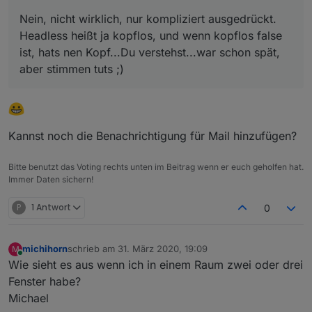
Nein, nicht wirklich, nur kompliziert ausgedrückt.
Headless heißt ja kopflos, und wenn kopflos false
ist, hats nen Kopf...Du verstehst...war schon spät,
aber stimmen tuts ;)
Kannst noch die Benachrichtigung für Mail hinzufügen?
Bitte benutzt das Voting rechts unten im Beitrag wenn er euch geholfen hat.
Immer Daten sichern!
P
1 Antwort
0
michihorn
schrieb am
31. März 2020, 19:09
M
zuletzt editiert von
Online
Wie sieht es aus wenn ich in einem Raum zwei oder drei
Fenster habe?
Michael