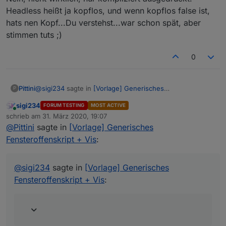
Räume aus.
Headless heißt ja kopflos, und wenn kopflos false ist,
Flexibel konfigurierbar, direkt integriert sind HM,
hats nen Kopf...Du verstehst...war schon spät, aber
HMIP und Xiaomi Tür-/Fensterkontakte bzw.
stimmen tuts ;)
Drehgriffe
0
@
sigi234
sagte in
[Vorlage] Generisches
Pittini
P
Fensteroffenskript + Vis
:
sigi234
FORUM TESTING
MOST ACTIVE
Online
true/false verwechselt?
schrieb am
31. März 2020, 19:07
zuletzt editiert von
@
Pittini
sagte in
[Vorlage] Generisches
Fensteroffenskript + Vis
:
Nein, nicht wirklich, nur kompliziert ausgedrückt.
Headless heißt ja kopflos, und wenn kopflos false ist,
hats nen Kopf...Du verstehst...war schon spät, aber
@
sigi234
sagte in
[Vorlage] Generisches
stimmen tuts ;)
Fensteroffenskript + Vis
: