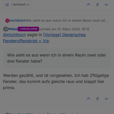
1 Antwort
0
michihorn
Wie sieht es aus wenn ich in einem Raum zwei oder
M
drei Fenster habe?
Pittini
schrieb am
31. März 2020, 19:12
P
DEVELOPER
Michael
zuletzt editiert von
Offline
@
michihorn
sagte in
[Vorlage] Generisches
Fensteroffenskript + Vis
:
Wie sieht es aus wenn ich in einem Raum zwei oder
drei Fenster habe?
Werden gezählt, und ist vorgesehen. Ich hab 2flügelige
Fenster, das kommt aufs gleiche raus und klappt hier
prima.
0