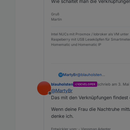
Wie schaltet man die Verknüpfungen
Gruß
Martin
Intel NUCs mit Proxmox / Iobroker als VM unter
Raspeberry mit USB Leseköpfen für Smartmete
Homematic und Homematic IP
@
blauholsten
MartyBr
M
Zu 2:
blauholsten
schrieb am
3. Mai
DEVELOPER
Meine Frau legt Mittags auch 
Hast du ein Beispiel für mich
zuletzt editiert vo
@
MartyBr
Alarmierung auch auf intern s
Bewegungsmelder?
Offline
Dann kann ich mal versuchen 
Wie schaltet man die Verknü
Das mit den Verknüpfungen findest 
Wenn deine Frau die Nachtruhe mitt
denke ich.
Entwickler vom: - Viessman Adapter