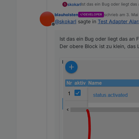
Ist das ein Bug oder liegt das 
skokarl
S
Der obere Block ist zu klein, 
blauholsten
schrieb am
3. Mai
DEVELOPER
zuletzt editiert vo
@
skokarl
sagte in
Test Adapter Alar
Offline
Ist das ein Bug oder liegt das an F
Der obere Block ist zu klein, das 