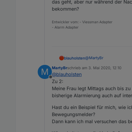
das geht, aber nur während der N
Nun die Frage: Wie muss ich
Kreisen zu?
bekommen?
Entwickler vom: - Viessman Adapter
- Alarm Adapter
@
MartyBr
blauholsten
MartyBr
schrieb am
3. Mai 2020, 12:10
M
zu 2.
zuletzt editiert von
@
blauholsten
Offline
das geht, aber nur wäh
Zu 2:
bekommen?
Meine Frau legt Mittags auch bis zu 
bisherige Alarmierung auch auf inter
Hast du ein Beispiel für mich, wie i
Bewegungsmelder?
Dann kann ich mal versuchen das be