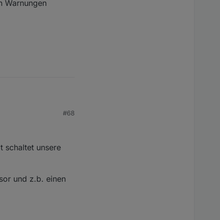
ch Warnungen
en weise ich den
#68
h Warnungen
t schaltet unsere
nsor und z.b. einen