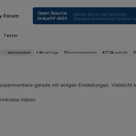
y Forum
Tester
alarmsystem
1.4k
beiträge
111
kommentatoren
677.5k
aufrufe
1
experimentiere gerade mit einigen Einstellungen. Vielleicht 
rmkreise haben: