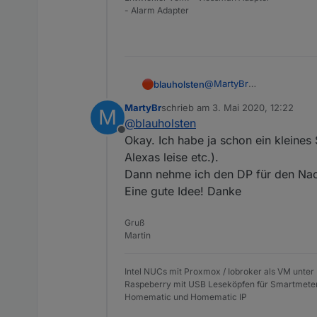
- Alarm Adapter
@
MartyBr
blauholsten
Das mit den Verknüpfunge
MartyBr
schrieb am
3. Mai 2020, 12:22
M
Wenn deine Frau die Nachtruhe mittags z.B.
zuletzt editiert von
@
blauholsten
denke ich.
Offline
Okay. Ich habe ja schon ein kleines 
Alexas leise etc.).
Dann nehme ich den DP für den Nach
Eine gute Idee! Danke
Gruß
Martin
Intel NUCs mit Proxmox / Iobroker als VM unter
Raspeberry mit USB Leseköpfen für Smartmete
Homematic und Homematic IP