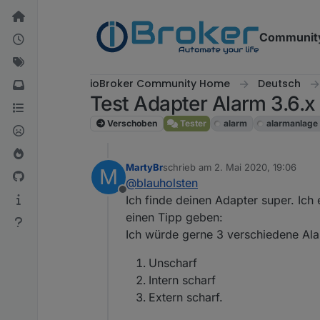
Weiter zum Inhalt
Communit
ioBroker Community Home
Deutsch
Test Adapter Alarm 3.6.x
Verschoben
Tester
alarm
alarmanlage
MartyBr
schrieb am
2. Mai 2020, 19:06
M
zuletzt editiert von
@
blauholsten
Offline
Ich finde deinen Adapter super. Ich 
einen Tipp geben:
Ich würde gerne 3 verschiedene Ala
Unscharf
Intern scharf
Extern scharf.