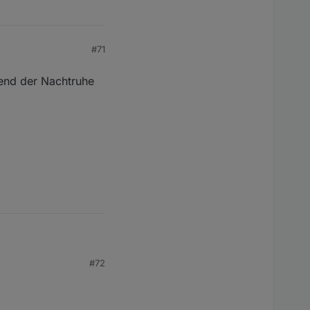
#71
end der Nachtruhe
#72