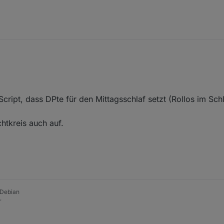
n findest du weiter oben im Thread etwas erklärt.
 per Button de/aktiviert sollte das genau deinen Wünschen entsprechen,
Script, dass DPte für den Mittagsschlaf setzt (Rollos im Schl
tkreis auch auf.
 Debian
r