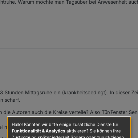
achtruhe. Warum möchte man Tagsüber bei Anwesenheit au
 die beiden Alarmkreise Intern und Extern aufbauen und welche Sensor
rend der Nachtruhe. Warum möchte man Tagsüber bei Anwesenheit auc
3 Stunden Mittagsruhe ein (krankheitsbedingt). In dieser Zei
n scharf.
ch die Autoren auch die Kreise verteile? Also Tür/Fenster Se
Hallo! Könnten wir bitte einige zusätzliche Dienste für
i mir abzubilden.
Funktionalität & Analytics
aktivieren? Sie können Ihre
Zustimmung später jederzeit ändern oder zurückziehen.