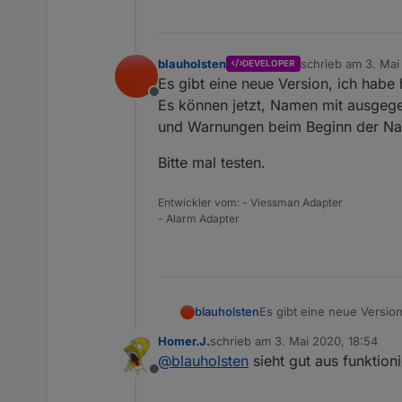
blauholsten
schrieb am
3. Mai
DEVELOPER
zuletzt editiert vo
Es gibt eine neue Version, ich habe
Offline
Es können jetzt, Namen mit ausgeg
und Warnungen beim Beginn der Na
Bitte mal testen.
Entwickler vom: - Viessman Adapter
- Alarm Adapter
Es gibt eine neue Versio
blauholsten
Es können jetzt, Namen mit ausgegeben werden, Nachtruhe beginn/ende, Veränderungen während der Nachtruhe und
Homer.J.
schrieb am
3. Mai 2020, 18:54
Warnungen beim Beginn 
Bitte mal testen.
zuletzt editiert von
@
blauholsten
sieht gut aus funktion
Offline