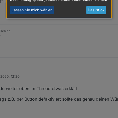
? Hast du da auch ein Bespiel für mich?
Lassen Sie mich wählen
Das ist ok
 Debian
r
 2020, 12:20
bis zu 3 Stunden Mittagsruhe ein (krankheitsbedingt). In dieser Zeit sch
, wie ich die Autoren auch die Kreise verteile? Also Tür/Fenster Sensor 
n
charf.
das bei mir abzubilden.
pfungen? Hast du da auch ein Bespiel für mich?
du weiter oben im Thread etwas erklärt.
ags z.B. per Button de/aktiviert sollte das genau deinen W