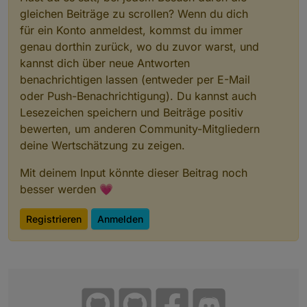
Aktoren gerade angesprochen haben. Somit
gleichen Beiträge zu scrollen? Wenn du dich
erspart man sich, dass alle Aktoren einzeln
für ein Konto anmeldest, kommst du immer
abgefagt werden müssen.
genau dorthin zurück, wo du zuvor warst, und
Wenn ich mal ne Idee habe, die zu aufwendig
kannst dich über neue Antworten
ist, verzeih es mir einfach und vergiss es.
benachrichtigen lassen (entweder per E-Mail
oder Push-Benachrichtigung). Du kannst auch
Lesezeichen speichern und Beiträge positiv
bewerten, um anderen Community-Mitgliedern
deine Wertschätzung zu zeigen.
Mit deinem Input könnte dieser Beitrag noch
besser werden 💗
Registrieren
Anmelden