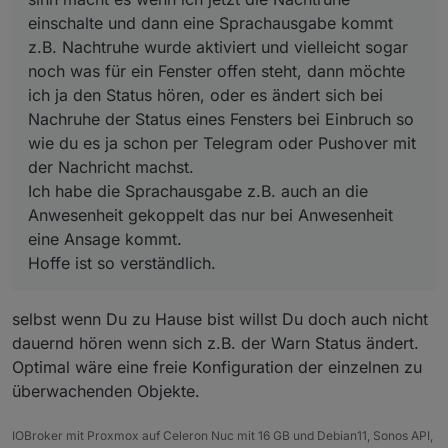
Anwesenheit gekoppelt das nur bei Anwesenheit
einschalte und dann eine Sprachausgabe kommt
eine Ansage kommt.
Hoffe ist so verständlich.
z.B. Nachtruhe wurde aktiviert und vielleicht sogar
noch was für ein Fenster offen steht, dann möchte
ich ja den Status hören, oder es ändert sich bei
Nachruhe der Status eines Fensters bei Einbruch so
wie du es ja schon per Telegram oder Pushover mit
der Nachricht machst.
Ich habe die Sprachausgabe z.B. auch an die
Anwesenheit gekoppelt das nur bei Anwesenheit
eine Ansage kommt.
Hoffe ist so verständlich.
selbst wenn Du zu Hause bist willst Du doch auch nicht
dauernd hören wenn sich z.B. der Warn Status ändert.
Optimal wäre eine freie Konfiguration der einzelnen zu
überwachenden Objekte.
IOBroker mit Proxmox auf Celeron Nuc mit 16 GB und Debian11, Sonos API,