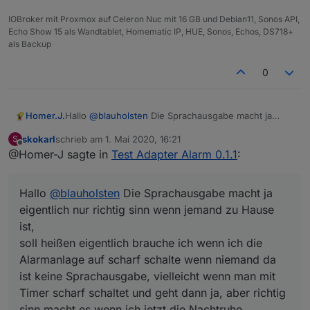
IOBroker mit Proxmox auf Celeron Nuc mit 16 GB und Debian11, Sonos API,
Echo Show 15 als Wandtablet, Homematic IP, HUE, Sonos, Echos, DS718+
als Backup
0
Homer.J.
Hallo
@
blauholsten
Die Sprachausgabe macht ja
eigentlich nur richtig sinn wenn jemand zu Hause ist,
skokarl
schrieb am
1. Mai 2020, 16:21
S
soll heißen eigentlich brauche ich wenn ich die
zuletzt editiert von
Offline
@Homer-J sagte in
Test Adapter Alarm 0.1.1
:
Alarmanlage auf scharf schalte wenn niemand da ist
keine Sprachausgabe, vielleicht wenn man mit Timer
scharf schaltet und geht dann ja, aber richtig sinn
Hallo
@
blauholsten
Die Sprachausgabe macht ja
macht es wenn ich jetzt die Nachtruhe einschalte
und dann eine Sprachausgabe kommt z.B. Nachtruhe
eigentlich nur richtig sinn wenn jemand zu Hause
wurde aktiviert und vielleicht sogar noch was für ein
ist,
Fenster offen steht, dann möchte ich ja den Status
soll heißen eigentlich brauche ich wenn ich die
hören, oder es ändert sich bei Nachruhe der Status
Alarmanlage auf scharf schalte wenn niemand da
eines Fensters bei Einbruch so wie du es ja schon
per Telegram oder Pushover mit der Nachricht
ist keine Sprachausgabe, vielleicht wenn man mit
machst.
Timer scharf schaltet und geht dann ja, aber richtig
Ich habe die Sprachausgabe z.B. auch an die
sinn macht es wenn ich jetzt die Nachtruhe