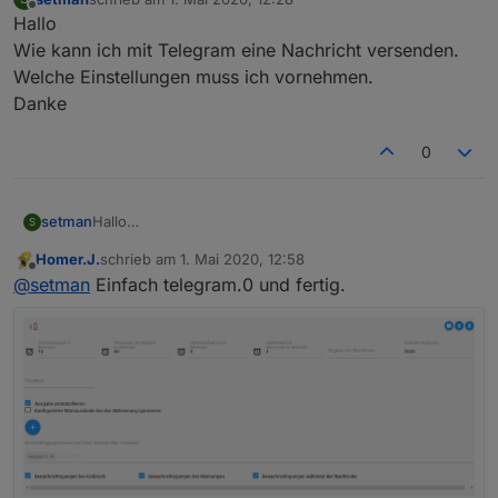
zuletzt editiert von
Offline
Hallo
Wie kann ich mit Telegram eine Nachricht versenden.
Welche Einstellungen muss ich vornehmen.
Danke
0
setman
Hallo
S
Wie kann ich mit Telegram eine Nachricht versenden.
Homer.J.
schrieb am
1. Mai 2020, 12:58
Welche Einstellungen muss ich vornehmen.
zuletzt editiert von
Offline
@
setman
Einfach telegram.0 und fertig.
Danke