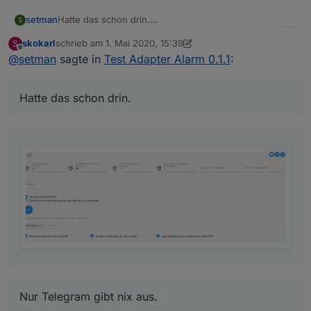
Hatte das schon drin.
setman
S
skokarl
schrieb am
1. Mai 2020, 15:39
S
zuletzt editiert von skokarl
5. Jan. 2020, 17:44
Offline
@
setman
sagte in
Test Adapter Alarm 0.1.1
:
Hatte das schon drin.
Meine Sensoren schalten auch.
Nur Telegram gibt nix aus.