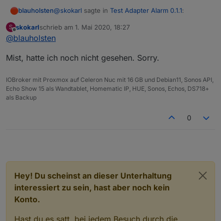
@
skokarl
sagte in
Test Adapter Alarm 0.1.1
:
blauholsten
skokarl
schrieb am
1. Mai 2020, 18:27
S
zuletzt editiert von
Offline
@
blauholsten
@
blauholsten
sagte in
Test Adapter Alarm
0.1.1
:
Gibt es doch schon....
Mist, hatte ich noch nicht gesehen. Sorry.
Natürlich darf man das, eher im
IOBroker mit Proxmox auf Celeron Nuc mit 16 GB und Debian11, Sonos API,
Gegenteil, ist erwünscht. Allerdings
Echo Show 15 als Wandtablet, Homematic IP, HUE, Sonos, Echos, DS718+
kann ich nicht versprechen, alles
als Backup
umzusetzen und das auch zeitnah.
Versuche jedoch mein bestes.
0
Wunsch 1
Ich hätte nicht viele Alarm Kontakte, aber
vielleicht doch ein paar.
Das erste was ich mir wünsche würde, wäre
eine Liste aller aktueller angesprochener
Hey! Du scheinst an dieser Unterhaltung
Aktoren, in welcher Form
interessiert zu sein, hast aber noch kein
auch immer, Liste, Tabelle oder irgendwas,
Konto.
was für Dich einfach zu realisieren wäre.
Hintergrund ist, dass man dann z.B. in einem
Hast du es satt, bei jedem Besuch durch die
Widget darstellen kann welche und wieviele