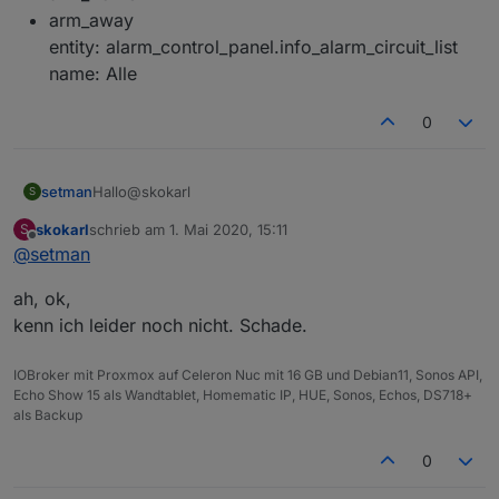
arm_away
entity: alarm_control_panel.info_alarm_circuit_list
name: Alle
0
Hallo@skokarl
setman
S
skokarl
schrieb am
1. Mai 2020, 15:11
S
Hab es mit Lovelace-Ui erstellt.
zuletzt editiert von
Offline
@
setman
arm_home
ah, ok,
arm_away
entity: alarm_control_panel.info_alarm_circuit_list
kenn ich leider noch nicht. Schade.
name: Alle
IOBroker mit Proxmox auf Celeron Nuc mit 16 GB und Debian11, Sonos API,
Echo Show 15 als Wandtablet, Homematic IP, HUE, Sonos, Echos, DS718+
als Backup
0
type: alarm-panel
states: