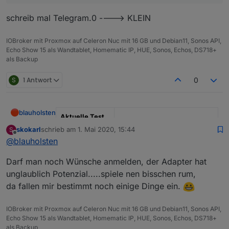
schreib mal Telegram.0 ----> KLEIN
Nur Telegram gibt nix aus.
Wenn ich iobroker neu starte bekomm ich eine
IOBroker mit Proxmox auf Celeron Nuc mit 16 GB und Debian11, Sonos API,
meldung
Echo Show 15 als Wandtablet, Homematic IP, HUE, Sonos, Echos, DS718+
als Backup
S
1 Antwort
0
blauholsten
Aktuelle Test
Version
3.6.x
skokarl
schrieb am
1. Mai 2020, 15:44
S
zuletzt editiert von
Offline
@
blauholsten
Veröffentlichun
22.12.2022
gsdatum
Darf man noch Wünsche anmelden, der Adapter hat
unglaublich Potenzial.....spiele nen bisschen rum,
Github Link
https://github.com/misanorot/
ioBroker.alarm
da fallen mir bestimmt noch einige Dinge ein.
Hier Adapter Beschreibung, Changelog etc.
IOBroker mit Proxmox auf Celeron Nuc mit 16 GB und Debian11, Sonos API,
Echo Show 15 als Wandtablet, Homematic IP, HUE, Sonos, Echos, DS718+
als Backup