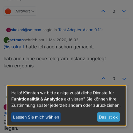
1 Antwort
0
@
setman
sagte in
Test Adapter Alarm 0.1.1
:
skokarl
S
setman
schrieb am
1. Mai 2020, 16:02
S
zuletzt editiert von
Offline
@
skokarl
hatte ich auch schon gemacht.
Hatte das schon drin.
hab auch eine neue telegram instanz angelegt
kein ergebnis
0
Hallo! Könnten wir bitte einige zusätzliche Dienste für
@
skokarl
hatte ich auch schon gemacht.
setman
S
Funktionalität & Analytics
aktivieren? Sie können Ihre
Zustimmung später jederzeit ändern oder zurückziehen.
skokarl
schrieb am
1. Mai 2020, 16:06
S
hab auch eine neue telegram instanz angelegt
zuletzt editiert von
Offline
@
setman
Nur Telegram gibt nix aus.
kein ergebnis
Lassen Sie mich wählen
Das ist ok
geht bei mir auf Anhieb. Komisch. Muss aber an Dir
liegen.
schreib mal Telegram.0 ----> KLEIN