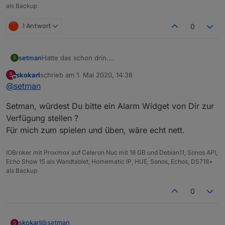
als Backup
1 Antwort
0
Hatte das schon drin.
setman
S
skokarl
schrieb am
1. Mai 2020, 14:38
S
zuletzt editiert von
Offline
@
setman
Setman, würdest Du bitte ein Alarm Widget von Dir zur
Verfügung stellen ?
Meine Sensoren schalten auch.
Für mich zum spielen und üben, wäre echt nett.
IOBroker mit Proxmox auf Celeron Nuc mit 16 GB und Debian11, Sonos API,
Echo Show 15 als Wandtablet, Homematic IP, HUE, Sonos, Echos, DS718+
als Backup
0
@
setman
skokarl
S