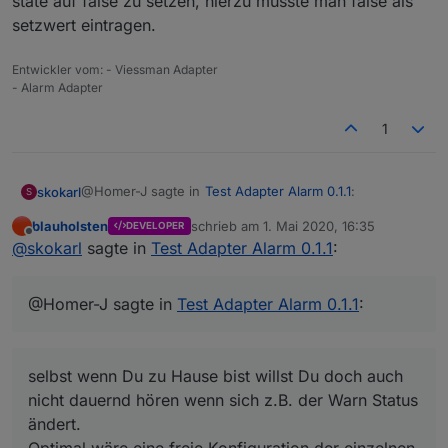
state auf false zu setzen, hierzu müsste man false als
setzwert eintragen.
Entwickler vom: - Viessman Adapter
- Alarm Adapter
1
@Homer-J sagte in
Test Adapter Alarm 0.1.1
:
skokarl
S
blauholsten
schrieb am
1. Mai 2020, 16:35
DEVELOPER
zuletzt editiert von
Offline
Hallo
@
blauholsten
Die Sprachausgabe macht ja
@
skokarl
sagte in
Test Adapter Alarm 0.1.1
:
eigentlich nur richtig sinn wenn jemand zu Hause
selbst wenn Du zu Hause bist willst Du doch auch nicht
ist,
dauernd hören wenn sich z.B. der Warn Status ändert.
@Homer-J sagte in
Test Adapter Alarm 0.1.1
:
soll heißen eigentlich brauche ich wenn ich die
Optimal wäre eine freie Konfiguration der einzelnen zu
Alarmanlage auf scharf schalte wenn niemand da
überwachenden Objekte.
ist keine Sprachausgabe, vielleicht wenn man mit
Timer scharf schaltet und geht dann ja, aber
selbst wenn Du zu Hause bist willst Du doch auch
richtig sinn macht es wenn ich jetzt die Nachtruhe
einschalte und dann eine Sprachausgabe kommt
nicht dauernd hören wenn sich z.B. der Warn Status
z.B. Nachtruhe wurde aktiviert und vielleicht sogar
ändert.
noch was für ein Fenster offen steht, dann