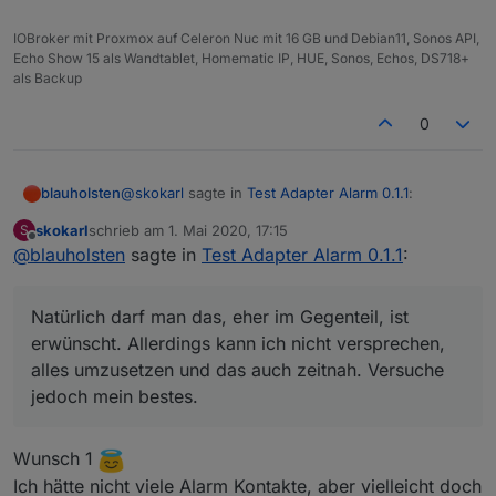
jedoch mein bestes.
da fallen mir bestimmt noch einige Dinge ein.
IOBroker mit Proxmox auf Celeron Nuc mit 16 GB und Debian11, Sonos API,
Echo Show 15 als Wandtablet, Homematic IP, HUE, Sonos, Echos, DS718+
als Backup
0
@
skokarl
sagte in
Test Adapter Alarm 0.1.1
:
blauholsten
skokarl
schrieb am
1. Mai 2020, 17:15
S
zuletzt editiert von
Offline
@
blauholsten
sagte in
@
blauholsten
Test Adapter Alarm 0.1.1
:
Natürlich darf man das, eher im Gegenteil, ist
Darf man noch Wünsche anmelden, der
erwünscht. Allerdings kann ich nicht versprechen,
Adapter hat unglaublich Potenzial.....spiele
Natürlich darf man das, eher im Gegenteil, ist
alles umzusetzen und das auch zeitnah. Versuche
nen bisschen rum,
erwünscht. Allerdings kann ich nicht versprechen,
jedoch mein bestes.
da fallen mir bestimmt noch einige Dinge ein.
alles umzusetzen und das auch zeitnah. Versuche
jedoch mein bestes.
Wunsch 1
Ich hätte nicht viele Alarm Kontakte, aber vielleicht doch