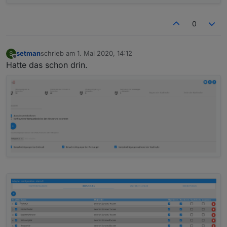
0
setman
schrieb am
1. Mai 2020, 14:12
S
zuletzt editiert von
Offline
Hatte das schon drin.