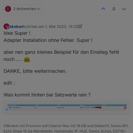
S
2 Antworten
0
skokarl
schrieb am
1. Mai 2020, 14:25
S
zuletzt editiert von skokarl
5. Jan. 2020, 16:36
Offline
Idee Super !
Adapter Installation ohne Fehler. Super !
aber nen ganz kleines Beispiel für den Einstieg fehlt
noch ....
DANKE, bitte weitermachen.
edit :
Was kommt hinten bei Setzwerte rein ?
IOBroker mit Proxmox auf Celeron Nuc mit 16 GB und Debian11, Sonos API,
Echo Show 15 als Wandtablet, Homematic IP, HUE, Sonos, Echos, DS718+