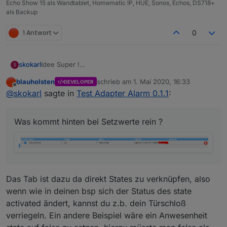
Echo Show 15 als Wandtablet, Homematic IP, HUE, Sonos, Echos, DS718+
als Backup
1 Antwort
0
Idee Super !
skokarl
S
Adapter Installation ohne Fehler. Super !
blauholsten
schrieb am
1. Mai 2020, 16:33
DEVELOPER
aber nen ganz kleines Beispiel für den Einstieg fehlt
zuletzt editiert von
Offline
@
skokarl
sagte in
Test Adapter Alarm 0.1.1
:
noch ....
DANKE, bitte weitermachen.
Was kommt hinten bei Setzwerte rein ?
edit :
Was kommt hinten bei Setzwerte rein ?
Das Tab ist dazu da direkt States zu verknüpfen, also
wenn wie in deinen bsp sich der Status des state
activated ändert, kannst du z.b. dein Türschloß
verriegeln. Ein andere Beispiel wäre ein Anwesenheit