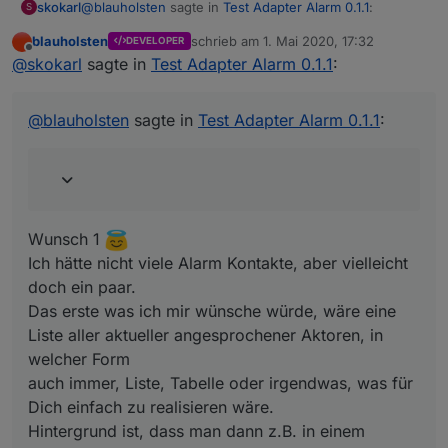
@
blauholsten
sagte in
Test Adapter Alarm 0.1.1
:
skokarl
S
blauholsten
schrieb am
1. Mai 2020, 17:32
DEVELOPER
zuletzt editiert von
Offline
Natürlich darf man das, eher im Gegenteil, ist
@
skokarl
sagte in
Test Adapter Alarm 0.1.1
:
erwünscht. Allerdings kann ich nicht versprechen,
Wunsch 1
alles umzusetzen und das auch zeitnah. Versuche
Ich hätte nicht viele Alarm Kontakte, aber vielleicht doch
@
blauholsten
sagte in
Test Adapter Alarm 0.1.1
:
jedoch mein bestes.
ein paar.
Wenn ich mal ne Idee habe, die zu aufwendig ist,
Das erste was ich mir wünsche würde, wäre eine Liste
verzeih es mir einfach und vergiss es.
aller aktueller angesprochener Aktoren, in welcher
Form
auch immer, Liste, Tabelle oder irgendwas, was für
Dich einfach zu realisieren wäre.
Wunsch 1
Hintergrund ist, dass man dann z.B. in einem Widget
Ich hätte nicht viele Alarm Kontakte, aber vielleicht
darstellen kann welche und wieviele Aktoren gerade
doch ein paar.
angesprochen haben. Somit erspart man sich, dass alle
Aktoren einzeln abgefagt werden müssen.
Das erste was ich mir wünsche würde, wäre eine
Liste aller aktueller angesprochener Aktoren, in
welcher Form
auch immer, Liste, Tabelle oder irgendwas, was für
Dich einfach zu realisieren wäre.
Hintergrund ist, dass man dann z.B. in einem