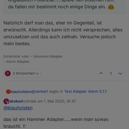
da fallen mir bestimmt noch einige Dinge ein.
Natürlich darf man das, eher im Gegenteil, ist
erwünscht. Allerdings kann ich nicht versprechen, alles
umzusetzen und das auch zeitnah. Versuche jedoch
mein bestes.
Entwickler vom: - Viessman Adapter
- Alarm Adapter
S
2 Antworten
1
@
skokarl
sagte in
Test Adapter Alarm 0.1.1
:
blauholsten
skokarl
schrieb am
1. Mai 2020, 16:47
S
zuletzt editiert von
Offline
@
blauholsten
@
blauholsten
Natürlich darf man das, eher im Gegenteil, ist
Darf man noch Wünsche anmelden, der
das ist ein Hammer Adapter.....wenn man sowas
erwünscht. Allerdings kann ich nicht versprechen,
Adapter hat unglaublich Potenzial.....spiele
braucht. !!
alles umzusetzen und das auch zeitnah. Versuche
nen bisschen rum,