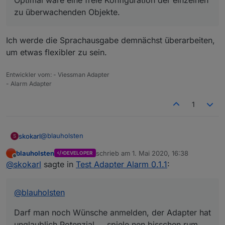
Optimal wäre eine freie Konfiguration der einzelnen
möchte ich ja den Status hören, oder es ändert
zu überwachenden Objekte.
sich bei Nachruhe der Status eines Fensters bei
Einbruch so wie du es ja schon per Telegram oder
Pushover mit der Nachricht machst.
Ich werde die Sprachausgabe demnächst überarbeiten,
Ich habe die Sprachausgabe z.B. auch an die
Anwesenheit gekoppelt das nur bei Anwesenheit
um etwas flexibler zu sein.
eine Ansage kommt.
Hoffe ist so verständlich.
Entwickler vom: - Viessman Adapter
- Alarm Adapter
1
@
blauholsten
skokarl
S
blauholsten
schrieb am
1. Mai 2020, 16:38
DEVELOPER
Darf man noch Wünsche anmelden, der Adapter hat
zuletzt editiert von
Offline
@
skokarl
sagte in
Test Adapter Alarm 0.1.1
:
unglaublich Potenzial.....spiele nen bisschen rum,
da fallen mir bestimmt noch einige Dinge ein.
@
blauholsten
Darf man noch Wünsche anmelden, der Adapter hat
unglaublich Potenzial.....spiele nen bisschen rum,