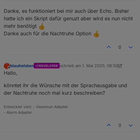
Danke, es funktioniert bei mir auch über Echo. Bisher
hatte ich ein Skript dafür genuzt aber wird es nun nicht
mehr benötigt
Danke auch für die Nachtruhe Option
0
blauholsten
schrieb am
1. Mai 2020, 08:50
DEVELOPER
zuletzt editiert von blauholsten
5. Jan. 20
Offline
Hallo,
könntet ihr die Wünsche mit der Sprachausgabe und
der Nachtruhe noch mal kurz beschreiben?
Entwickler vom: - Viessman Adapter
- Alarm Adapter
0