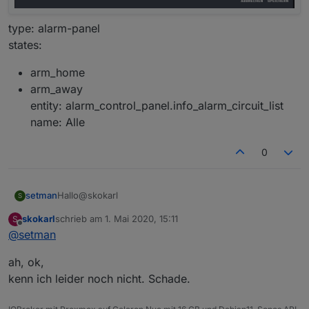
type: alarm-panel
states:
arm_home
arm_away
entity: alarm_control_panel.info_alarm_circuit_list
name: Alle
0
Hallo@skokarl
setman
S
skokarl
schrieb am
1. Mai 2020, 15:11
S
Hab es mit Lovelace-Ui erstellt.
zuletzt editiert von
Offline
@
setman
arm_home
ah, ok,
arm_away
entity: alarm_control_panel.info_alarm_circuit_list
kenn ich leider noch nicht. Schade.
name: Alle