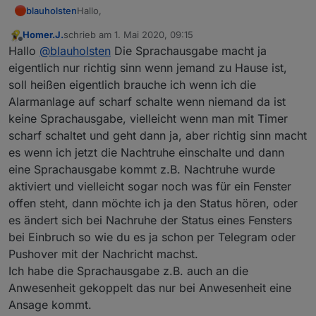
Hallo,
blauholsten
Homer.J.
schrieb am
1. Mai 2020, 09:15
könntet ihr die Wünsche mit der Sprachausgabe
zuletzt editiert von
Offline
Hallo
@
blauholsten
Die Sprachausgabe macht ja
und der Nachtruhe noch mal kurz beschreiben?
eigentlich nur richtig sinn wenn jemand zu Hause ist,
soll heißen eigentlich brauche ich wenn ich die
Alarmanlage auf scharf schalte wenn niemand da ist
keine Sprachausgabe, vielleicht wenn man mit Timer
scharf schaltet und geht dann ja, aber richtig sinn macht
es wenn ich jetzt die Nachtruhe einschalte und dann
eine Sprachausgabe kommt z.B. Nachtruhe wurde
aktiviert und vielleicht sogar noch was für ein Fenster
offen steht, dann möchte ich ja den Status hören, oder
es ändert sich bei Nachruhe der Status eines Fensters
bei Einbruch so wie du es ja schon per Telegram oder
Pushover mit der Nachricht machst.
Ich habe die Sprachausgabe z.B. auch an die
Anwesenheit gekoppelt das nur bei Anwesenheit eine
Ansage kommt.