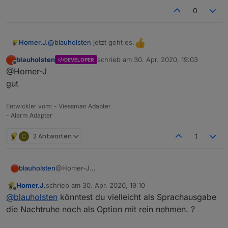
bitte nochmal testen
Sollen jetzt die Texte genau so Ausgegeben
0
werden wie über Sayit. ?
denn das geht noch nicht.
@
blauholsten
jetzt geht es.
Homer.J.
blauholsten
schrieb am
30. Apr. 2020, 19:03
DEVELOPER
zuletzt editiert von
Offline
@Homer-J
gut
Entwickler vom: - Viessman Adapter
- Alarm Adapter
C
2 Antworten
1
blauholsten
@Homer-J
gut
Homer.J.
schrieb am
30. Apr. 2020, 19:10
zuletzt editiert von
Offline
@
blauholsten
könntest du vielleicht als Sprachausgabe
die Nachtruhe noch als Option mit rein nehmen. ?