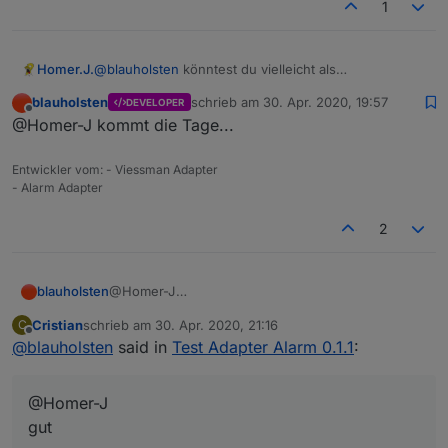
1
Homer.J.
@
blauholsten
könntest du vielleicht als
Sprachausgabe die Nachtruhe noch als Option mit
blauholsten
schrieb am
30. Apr. 2020, 19:57
DEVELOPER
rein nehmen. ?
zuletzt editiert von
Offline
@Homer-J kommt die Tage...
Entwickler vom: - Viessman Adapter
- Alarm Adapter
2
blauholsten
@Homer-J
gut
Cristian
schrieb am
30. Apr. 2020, 21:16
C
zuletzt editiert von
Offline
@
blauholsten
said in
Test Adapter Alarm 0.1.1
:
@Homer-J
gut