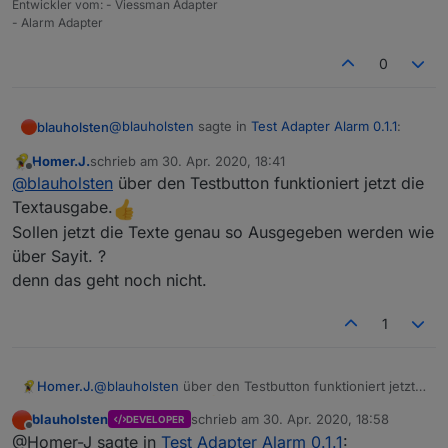
Entwickler vom: - Viessman Adapter
- Alarm Adapter
0
@
blauholsten
sagte in
Test Adapter Alarm 0.1.1
:
blauholsten
Homer.J.
schrieb am
30. Apr. 2020, 18:41
zuletzt editiert von
Offline
@Homer-J
@
blauholsten
über den Testbutton funktioniert jetzt die
Textausgabe.
Es gibt eine neue Version, bitte testen. Danke....
Okay, im GitHub habe ich ein issued wo der
Sollen jetzt die Texte genau so Ausgegeben werden wie
Datenpunkt beschrieben ist. Also ist der
über Sayit. ?
speak Datenpunkt der bessere?
denn das geht noch nicht.
1
Homer.J.
@
blauholsten
über den Testbutton funktioniert jetzt
die Textausgabe.
blauholsten
schrieb am
30. Apr. 2020, 18:58
DEVELOPER
Sollen jetzt die Texte genau so Ausgegeben werden
zuletzt editiert von
Offline
@Homer-J sagte in
Test Adapter Alarm 0.1.1
:
wie über Sayit. ?