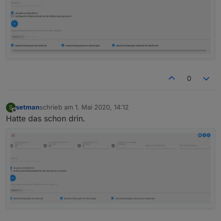
0
setman
schrieb am
1. Mai 2020, 14:12
S
zuletzt editiert von
Offline
Hatte das schon drin.