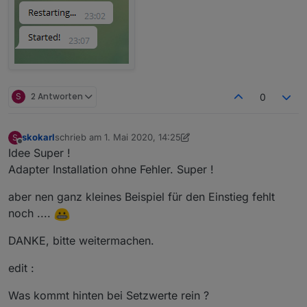
S
2 Antworten
0
skokarl
schrieb am
1. Mai 2020, 14:25
S
zuletzt editiert von skokarl
5. Jan. 2020, 16:36
Offline
Idee Super !
Adapter Installation ohne Fehler. Super !
aber nen ganz kleines Beispiel für den Einstieg fehlt
noch ....
DANKE, bitte weitermachen.
edit :
Was kommt hinten bei Setzwerte rein ?