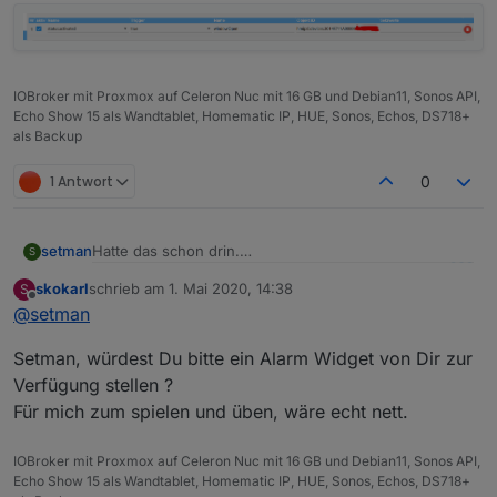
IOBroker mit Proxmox auf Celeron Nuc mit 16 GB und Debian11, Sonos API,
Echo Show 15 als Wandtablet, Homematic IP, HUE, Sonos, Echos, DS718+
als Backup
1 Antwort
0
Hatte das schon drin.
setman
S
skokarl
schrieb am
1. Mai 2020, 14:38
S
zuletzt editiert von
Offline
@
setman
Setman, würdest Du bitte ein Alarm Widget von Dir zur
Verfügung stellen ?
Meine Sensoren schalten auch.
Für mich zum spielen und üben, wäre echt nett.
IOBroker mit Proxmox auf Celeron Nuc mit 16 GB und Debian11, Sonos API,
Echo Show 15 als Wandtablet, Homematic IP, HUE, Sonos, Echos, DS718+