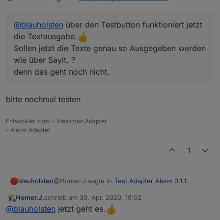
denn das geht noch nicht.
@
blauholsten
über den Testbutton funktioniert jetzt
die Textausgabe.
Sollen jetzt die Texte genau so Ausgegeben werden
wie über Sayit. ?
denn das geht noch nicht.
bitte nochmal testen
Entwickler vom: - Viessman Adapter
- Alarm Adapter
1
@Homer-J sagte in
Test Adapter Alarm 0.1.1
:
blauholsten
Homer.J.
schrieb am
30. Apr. 2020, 19:02
zuletzt editiert von
Offline
@
blauholsten
über den Testbutton
@
blauholsten
jetzt geht es.
funktioniert jetzt die Textausgabe.