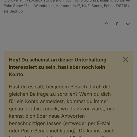
IOBroker mit Proxmox auf Celeron Nuc mit 16 GB und Debian11, Sonos API,
Echo Show 15 als Wandtablet, Homematic IP, HUE, Sonos, Echos, DS718+
als Backup
0
type: alarm-panel
states:
Hey! Du scheinst an dieser Unterhaltung
interessiert zu sein, hast aber noch kein
Konto.
Hast du es satt, bei jedem Besuch durch die
gleichen Beiträge zu scrollen? Wenn du dich
für ein Konto anmeldest, kommst du immer
genau dorthin zurück, wo du zuvor warst, und
kannst dich über neue Antworten
benachrichtigen lassen (entweder per E-Mail
oder Push-Benachrichtigung). Du kannst auch