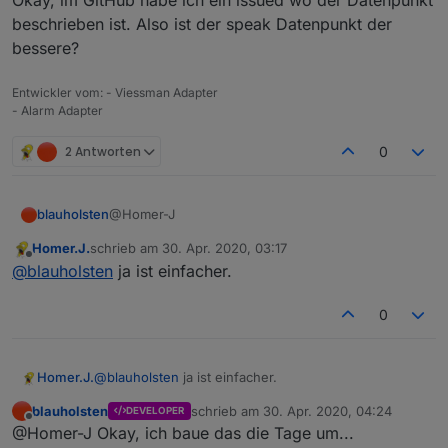
Okay, im GitHub habe ich ein issued wo der Datenpunkt
Beispiel bei ssml so aussehen.
beschrieben ist. Also ist der speak Datenpunkt der
bessere?
Entwickler vom: - Viessman Adapter
- Alarm Adapter
2 Antworten
0
@Homer-J
blauholsten
Homer.J.
schrieb am
30. Apr. 2020, 03:17
Okay, im GitHub habe ich ein issued wo der
zuletzt editiert von
Offline
@
blauholsten
ja ist einfacher.
Datenpunkt beschrieben ist. Also ist der speak
Datenpunkt der bessere?
0
Homer.J.
@
blauholsten
ja ist einfacher.
blauholsten
schrieb am
30. Apr. 2020, 04:24
DEVELOPER
zuletzt editiert von
Offline
@Homer-J Okay, ich baue das die Tage um...