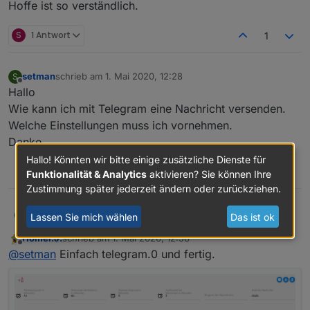
Hoffe ist so verständlich.
S
1 Antwort
1
setman
schrieb am
1. Mai 2020, 12:28
S
zuletzt editiert von
Offline
Hallo
Wie kann ich mit Telegram eine Nachricht versenden.
Welche Einstellungen muss ich vornehmen.
Danke
Hallo! Könnten wir bitte einige zusätzliche Dienste für
0
Funktionalität & Analytics
aktivieren? Sie können Ihre
Zustimmung später jederzeit ändern oder zurückziehen.
setman
Hallo
Lassen Sie mich wählen
Das ist ok
S
Wie kann ich mit Telegram eine Nachricht versenden.
Homer.J.
schrieb am
1. Mai 2020, 12:58
Welche Einstellungen muss ich vornehmen.
zuletzt editiert von
Offline
@
setman
Einfach telegram.0 und fertig.
Danke