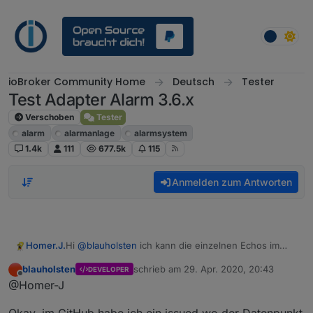
Weiter zum Inhalt
ioBroker Community Home
Deutsch
Tester
Test Adapter Alarm 3.6.x
Verschoben
Tester
alarm
alarmanlage
alarmsystem
1.4k
111
677.5k
115
Anmelden zum Antworten
Hi
@
blauholsten
ich kann die einzelnen Echos im
Homer.J.
Adapter auswählen das geht, es wird auch in den
blauholsten
schrieb am
29. Apr. 2020, 20:43
DEVELOPER
ssml Datenpunkt geschrieben das geht aber dort
<speak><voice name="Alexa">Ein Unbekannter ruft
zuletzt editiert von
Offline
@Homer-J
nicht als normale Textausgabe wenn du das so
gerade an .</voice></speak>
machen willst dann muss es auf den Datenpunkt
speak gehen. Ansonsten muss die Ausgabe als