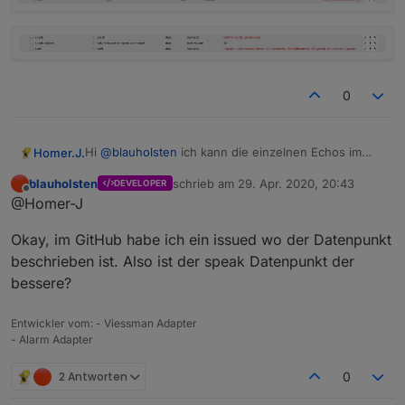
0
Hi
@
blauholsten
ich kann die einzelnen Echos im
Homer.J.
Adapter auswählen das geht, es wird auch in den
blauholsten
schrieb am
29. Apr. 2020, 20:43
DEVELOPER
ssml Datenpunkt geschrieben das geht aber dort
<speak><voice name="Alexa">Ein Unbekannter ruft
zuletzt editiert von
Offline
@Homer-J
nicht als normale Textausgabe wenn du das so
gerade an .</voice></speak>
machen willst dann muss es auf den Datenpunkt
Okay, im GitHub habe ich ein issued wo der Datenpunkt
speak gehen. Ansonsten muss die Ausgabe als
Beispiel bei ssml so aussehen.
beschrieben ist. Also ist der speak Datenpunkt der
bessere?
Entwickler vom: - Viessman Adapter
- Alarm Adapter
2 Antworten
0