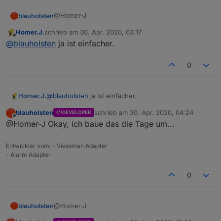
@Homer-J
blauholsten
Homer.J.
schrieb am
30. Apr. 2020, 03:17
Okay, im GitHub habe ich ein issued wo der
zuletzt editiert von
Offline
@
blauholsten
ja ist einfacher.
Datenpunkt beschrieben ist. Also ist der speak
Datenpunkt der bessere?
0
Homer.J.
@
blauholsten
ja ist einfacher.
blauholsten
schrieb am
30. Apr. 2020, 04:24
DEVELOPER
zuletzt editiert von
Offline
@Homer-J Okay, ich baue das die Tage um...
Entwickler vom: - Viessman Adapter
- Alarm Adapter
0
@Homer-J
blauholsten