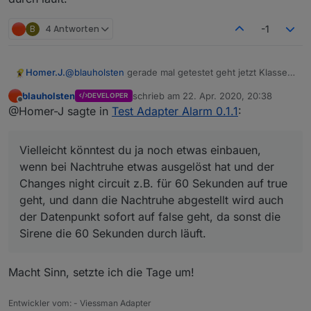
B
4 Antworten
-1
Homer.J.
@
blauholsten
gerade mal getestet geht jetzt Klasse
einzige was mir aufgefallen ist auch wenn Nachtruhe
blauholsten
schrieb am
22. Apr. 2020, 20:38
DEVELOPER
nicht aktiviert ist wird trotzdem die Sleep List und die
zuletzt editiert von
Offline
@Homer-J sagte in
Test Adapter Alarm 0.1.1
:
Alarm list getriggert. Soll das so sein.
Sonst ist richtig cool wenn du jetzt noch den Alexa2
Adapter eingebunden bekommst und man dann
Vielleicht könntest du ja noch etwas einbauen,
darüber eine Sprachausgabe bei Veränderung
ausgeben kann ist Perfekt.
wenn bei Nachtruhe etwas ausgelöst hat und der
Ich denk mit dem Sayit sollte das ja schon
Changes night circuit z.B. für 60 Sekunden auf true
funktionieren.
geht, und dann die Nachtruhe abgestellt wird auch
Vielleicht könntest du ja noch etwas einbauen, wenn
der Datenpunkt sofort auf false geht, da sonst die
bei Nachtruhe etwas ausgelöst hat und der Changes
night circuit z.B. für 60 Sekunden auf true geht, und
Sirene die 60 Sekunden durch läuft.
dann die Nachtruhe abgestellt wird auch der
Datenpunkt sofort auf false geht, da sonst die Sirene
die 60 Sekunden durch läuft.
Macht Sinn, setzte ich die Tage um!
Entwickler vom: - Viessman Adapter