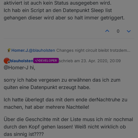
Datenpunkt sofort auf false geht, da sonst die
aktiviert ist auch kein Status ausgegeben wird.
Sirene die 60 Sekunden durch läuft.
Ich hab ein Script an den Datenpunkt Sleep list
gehangen dieser wird aber so halt immer getriggert.
0
Homer.J.
@
blauholsten
Changes night circuit bleibt trotzdem
auch wenn Nachtruhe deaktivieren wird aktiv also
blauholsten
schrieb am
23. Apr. 2020, 20:09
DEVELOPER
wie vorher.
zuletzt editiert von
Offline
@Homer-J hi,
könntest du nochmal schauen das wenn Nachtruhe
nicht aktiviert ist auch kein Status ausgegeben wird.
sorry ich habe vergesen zu erwähnen das ich zum
Ich hab ein Script an den Datenpunkt Sleep list
gehangen dieser wird aber so halt immer getriggert.
quiten eine Datenpunkt erzeugt habe.
Ich hatte überlegt das mit dem ende derNachtruhe zu
machen, hat aber mehrere Nachteile!
Über die Geschcihte mit der Liste muss ich mir nochmal
durch den Kopf gehen lassen! Weiß nicht wirklich ob
das sinnig ist????