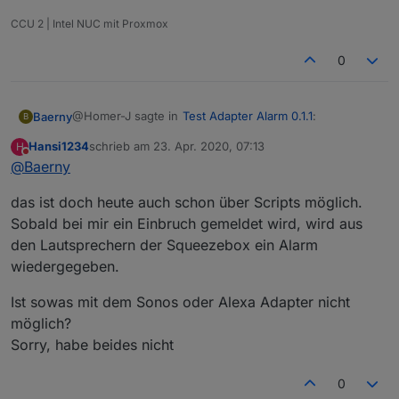
CCU 2 | Intel NUC mit Proxmox
0
@Homer-J sagte in
Test Adapter Alarm 0.1.1
:
Baerny
B
Hansi1234
schrieb am
23. Apr. 2020, 07:13
H
zuletzt editiert von
Nicht stören
@
Baerny
Sonst ist richtig cool wenn du jetzt noch den
Alexa2 Adapter eingebunden bekommst und man
dann darüber eine Sprachausgabe bei
das ist doch heute auch schon über Scripts möglich.
Veränderung ausgeben kann ist Perfekt.
Sobald bei mir ein Einbruch gemeldet wird, wird aus
@
blauholsten
und @Homer-J
den Lautsprechern der Squeezebox ein Alarm
Wäre es nicht besser das ganze etwas neutraler
wiedergegeben.
zu machen ( ob das möglich ist, weis ich nicht)
damit man z. Bsp. auch Sonos Api einbinden
Ist sowas mit dem Sonos oder Alexa Adapter nicht
könnte
Baerny
möglich?
Sorry, habe beides nicht
0