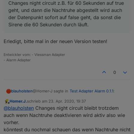
Ich denk mit dem Sayit sollte das ja schon
Changes night circuit z.B. für 60 Sekunden auf true
funktionieren.
geht, und dann die Nachtruhe abgestellt wird auch
Vielleicht könntest du ja noch etwas einbauen, wenn
der Datenpunkt sofort auf false geht, da sonst die
bei Nachtruhe etwas ausgelöst hat und der Changes
night circuit z.B. für 60 Sekunden auf true geht, und
Sirene die 60 Sekunden durch läuft.
dann die Nachtruhe abgestellt wird auch der
Datenpunkt sofort auf false geht, da sonst die Sirene
die 60 Sekunden durch läuft.
Erledigt, bitte mal in der neuen Version testen!
Entwickler vom: - Viessman Adapter
- Alarm Adapter
0
@Homer-J sagte in
Test Adapter Alarm 0.1.1
:
blauholsten
Homer.J.
schrieb am
23. Apr. 2020, 19:37
zuletzt editiert von
Offline
Vielleicht könntest du ja noch etwas
@
blauholsten
Changes night circuit bleibt trotzdem
einbauen, wenn bei Nachtruhe etwas
auch wenn Nachtruhe deaktivieren wird aktiv also wie
Erledigt, bitte mal in der neuen Version testen!
ausgelöst hat und der Changes night circuit
vorher.
z.B. für 60 Sekunden auf true geht, und dann
könntest du nochmal schauen das wenn Nachtruhe nicht
die Nachtruhe abgestellt wird auch der