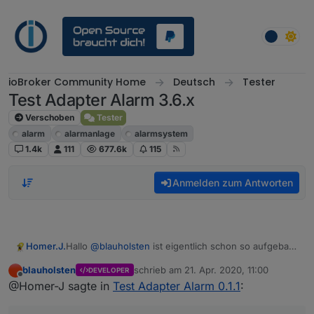
Weiter zum Inhalt
ioBroker Community Home
Deutsch
Tester
Test Adapter Alarm 3.6.x
Verschoben
Tester
alarm
alarmanlage
alarmsystem
1.4k
111
677.6k
115
Anmelden zum Antworten
Hallo
@
blauholsten
ist eigentlich schon so aufgebaut
Homer.J.
wie du es jetzt hast das z.B. im Alarmkreis alle Türen,
blauholsten
schrieb am
21. Apr. 2020, 11:00
DEVELOPER
Fensterkontakte und Bewegungsmelder kommen für
Grüße
zuletzt editiert von
Offline
@Homer-J sagte in
Test Adapter Alarm 0.1.1
:
eine scharf Schaltung bei Abwesenheit, und einen
bei Anwesenheit für Nachts da könnte man doch
jetzt den Nachtkreis nehmen wo nur die Fenster und