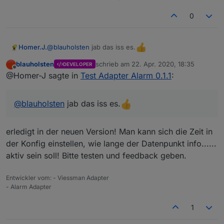
0
@
blauholsten
jab das iss es.
Homer.J.
blauholsten
schrieb am
22. Apr. 2020, 18:35
DEVELOPER
zuletzt editiert von
Offline
@Homer-J sagte in
Test Adapter Alarm 0.1.1
:
@
blauholsten
jab das iss es.
erledigt in der neuen Version! Man kann sich die Zeit in
der Konfig einstellen, wie lange der Datenpunkt info......
aktiv sein soll! Bitte testen und feedback geben.
Entwickler vom: - Viessman Adapter
- Alarm Adapter
1