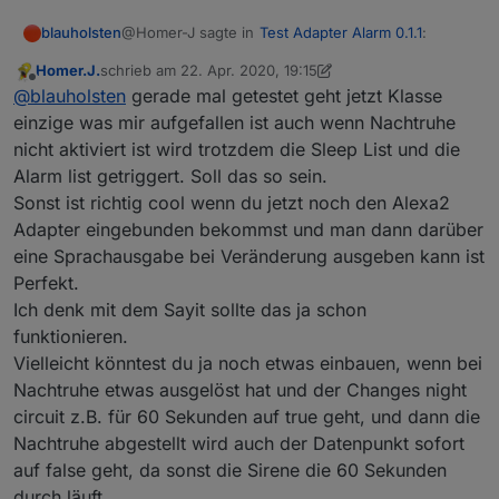
@Homer-J sagte in
Test Adapter Alarm 0.1.1
:
blauholsten
Homer.J.
schrieb am
22. Apr. 2020, 19:15
zuletzt editiert von Homer.J.
Offline
@
blauholsten
jab das iss es.
@
blauholsten
gerade mal getestet geht jetzt Klasse
einzige was mir aufgefallen ist auch wenn Nachtruhe
nicht aktiviert ist wird trotzdem die Sleep List und die
erledigt in der neuen Version! Man kann sich die
Zeit in der Konfig einstellen, wie lange der
Alarm list getriggert. Soll das so sein.
Datenpunkt info...... aktiv sein soll! Bitte testen und
Sonst ist richtig cool wenn du jetzt noch den Alexa2
feedback geben.
Adapter eingebunden bekommst und man dann darüber
eine Sprachausgabe bei Veränderung ausgeben kann ist
Perfekt.
Ich denk mit dem Sayit sollte das ja schon
funktionieren.
Vielleicht könntest du ja noch etwas einbauen, wenn bei
Nachtruhe etwas ausgelöst hat und der Changes night
circuit z.B. für 60 Sekunden auf true geht, und dann die
Nachtruhe abgestellt wird auch der Datenpunkt sofort
auf false geht, da sonst die Sirene die 60 Sekunden
durch läuft.