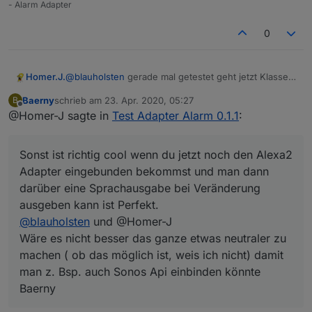
- Alarm Adapter
0
Homer.J.
@
blauholsten
gerade mal getestet geht jetzt Klasse
einzige was mir aufgefallen ist auch wenn Nachtruhe
Baerny
schrieb am
23. Apr. 2020, 05:27
B
nicht aktiviert ist wird trotzdem die Sleep List und die
zuletzt editiert von
Offline
@Homer-J sagte in
Test Adapter Alarm 0.1.1
:
Alarm list getriggert. Soll das so sein.
Sonst ist richtig cool wenn du jetzt noch den Alexa2
Adapter eingebunden bekommst und man dann
Sonst ist richtig cool wenn du jetzt noch den Alexa2
darüber eine Sprachausgabe bei Veränderung
ausgeben kann ist Perfekt.
Adapter eingebunden bekommst und man dann
Ich denk mit dem Sayit sollte das ja schon
darüber eine Sprachausgabe bei Veränderung
funktionieren.
ausgeben kann ist Perfekt.
Vielleicht könntest du ja noch etwas einbauen, wenn
@
blauholsten
und @Homer-J
bei Nachtruhe etwas ausgelöst hat und der Changes
night circuit z.B. für 60 Sekunden auf true geht, und
Wäre es nicht besser das ganze etwas neutraler zu
dann die Nachtruhe abgestellt wird auch der
machen ( ob das möglich ist, weis ich nicht) damit
Datenpunkt sofort auf false geht, da sonst die Sirene
man z. Bsp. auch Sonos Api einbinden könnte
die 60 Sekunden durch läuft.
Baerny