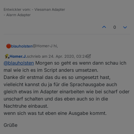
Entwickler vom: - Viessman Adapter
- Alarm Adapter
0
@Homer-J hi,
blauholsten
Homer.J.
schrieb am
24. Apr. 2020, 03:24
sorry ich habe vergesen zu erwähnen das ich zum
zuletzt editiert von Homer.J.
Offline
@
blauholsten
Morgen so geht es wenn dann schau ich
quiten eine Datenpunkt erzeugt habe.
Ich hatte überlegt das mit dem ende derNachtruhe
mal wie ich es im Script anders umsetzen.
zu machen, hat aber mehrere Nachteile!
Danke dir erstmal das du es so umgesetzt hast,
Über die Geschcihte mit der Liste muss ich mir
vielleicht kannst du ja für die Sprachausgabe auch
nochmal durch den Kopf gehen lassen! Weiß nicht
gleich etwas im Adapter einarbeiten wie bei scharf oder
wirklich ob das sinnig ist????
unscharf schalten und das eben auch so in die
Nachtruhe einbaust.
wenn sich was tut eben eine Ausgabe kommt.
Grüße