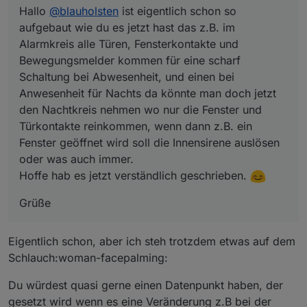
Hallo
@
blauholsten
ist eigentlich schon so
Türkontakte reinkommen, wenn dann z.B. ein
Fenster geöffnet wird soll die Innensirene auslösen
aufgebaut wie du es jetzt hast das z.B. im
oder was auch immer.
Alarmkreis alle Türen, Fensterkontakte und
Hoffe hab es jetzt verständlich geschrieben.
Bewegungsmelder kommen für eine scharf
Schaltung bei Abwesenheit, und einen bei
Anwesenheit für Nachts da könnte man doch jetzt
den Nachtkreis nehmen wo nur die Fenster und
Türkontakte reinkommen, wenn dann z.B. ein
Fenster geöffnet wird soll die Innensirene auslösen
oder was auch immer.
Hoffe hab es jetzt verständlich geschrieben.
Grüße
Eigentlich schon, aber ich steh trotzdem etwas auf dem
Schlauch:woman-facepalming:
Du würdest quasi gerne einen Datenpunkt haben, der
gesetzt wird wenn es eine Veränderung z.B bei der