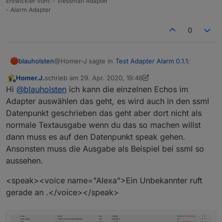
Entwickler vom: - Viessman Adapter
- Alarm Adapter
0
@Homer-J sagte in
Test Adapter Alarm 0.1.1
:
blauholsten
Homer.J.
schrieb am
29. Apr. 2020, 19:46
zuletzt editiert von Homer.J.
Offline
@
blauholsten
Hi
@
blauholsten
ich kann die einzelnen Echos im
Sonst ist richtig cool wenn du jetzt noch den
Adapter auswählen das geht, es wird auch in den ssml
Kannst du bitte mal die aktuelle Github Version
Alexa2 Adapter eingebunden bekommst
Datenpunkt geschrieben das geht aber dort nicht als
testen? Ich habe leider keine Echo Geräte zum
normale Textausgabe wenn du das so machen willst
testen!
PS: es kann sein, das du den istallierten Adapter
(falls noch installiert) deinstallieren musst, da ich
dann muss es auf den Datenpunkt speak gehen.
bis jetzt noch keine neue Version gemacht habe.
Ansonsten muss die Ausgabe als Beispiel bei ssml so
aussehen.
<speak><voice name="Alexa">Ein Unbekannter ruft
gerade an .</voice></speak>