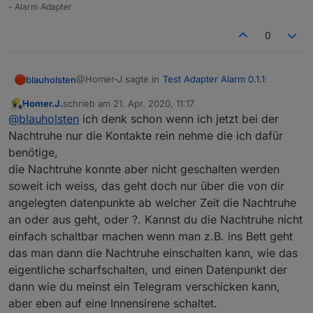
- Alarm Adapter
0
@Homer-J sagte in
Test Adapter Alarm 0.1.1
:
blauholsten
Homer.J.
schrieb am
21. Apr. 2020, 11:17
zuletzt editiert von
Offline
Hallo
@
blauholsten
ist eigentlich schon so
@
blauholsten
ich denk schon wenn ich jetzt bei der
aufgebaut wie du es jetzt hast das z.B. im
Nachtruhe nur die Kontakte rein nehme die ich dafür
Eigentlich schon, aber ich steh trotzdem etwas auf
Alarmkreis alle Türen, Fensterkontakte und
benötige,
dem Schlauch:woman-facepalming:
Bewegungsmelder kommen für eine scharf
die Nachtruhe konnte aber nicht geschalten werden
Du würdest quasi gerne einen Datenpunkt haben,
Schaltung bei Abwesenheit, und einen bei
der gesetzt wird wenn es eine Veränderung z.B
Anwesenheit für Nachts da könnte man doch
soweit ich weiss, das geht doch nur über die von dir
bei der Nachtruhe kommt und der ggf. wie die
Du falls du das meinst, wäre das von der
jetzt den Nachtkreis nehmen wo nur die
angelegten datenpunkte ab welcher Zeit die Nachtruhe
eigentliche Sirene funktioniert?
Funktionsweise wie Benachrichtigungen...
Fenster und Türkontakte reinkommen, wenn
an oder aus geht, oder ?. Kannst du die Nachtruhe nicht
dann z.B. ein Fenster geöffnet wird soll die
einfach schaltbar machen wenn man z.B. ins Bett geht
Innensirene auslösen oder was auch immer.
Hoffe hab es jetzt verständlich geschrieben.
das man dann die Nachtruhe einschalten kann, wie das
eigentliche scharfschalten, und einen Datenpunkt der
dann wie du meinst ein Telegram verschicken kann,
Grüße
aber eben auf eine Innensirene schaltet.