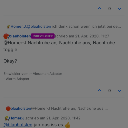
0
Homer.J.
@
blauholsten
ich denk schon wenn ich jetzt bei der
Nachtruhe nur die Kontakte rein nehme die ich dafür
blauholsten
schrieb am
21. Apr. 2020, 11:27
DEVELOPER
benötige,
zuletzt editiert von
Offline
@Homer-J Nachtruhe an, Nachtruhe aus, Nachtruhe
die Nachtruhe konnte aber nicht geschalten werden
soweit ich weiss, das geht doch nur über die von dir
toggle
angelegten datenpunkte ab welcher Zeit die
Nachtruhe an oder aus geht, oder ?. Kannst du die
Okay?
Nachtruhe nicht einfach schaltbar machen wenn man
z.B. ins Bett geht das man dann die Nachtruhe
Entwickler vom: - Viessman Adapter
einschalten kann, wie das eigentliche scharfschalten,
- Alarm Adapter
und einen Datenpunkt der dann wie du meinst ein
Telegram verschicken kann, aber eben auf eine
0
Innensirene schaltet.
@Homer-J Nachtruhe an, Nachtruhe aus,
blauholsten
Nachtruhe toggle
Homer.J.
schrieb am
21. Apr. 2020, 11:42
Okay?
zuletzt editiert von
Offline
@
blauholsten
jab das iss es.