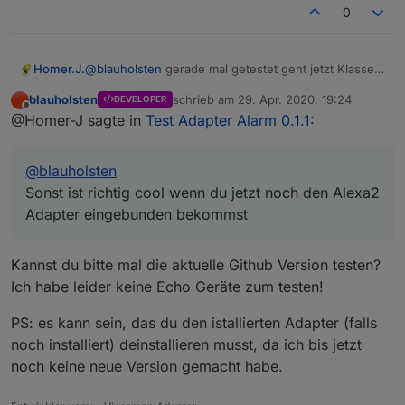
0
Homer.J.
@
blauholsten
gerade mal getestet geht jetzt Klasse
einzige was mir aufgefallen ist auch wenn Nachtruhe
blauholsten
schrieb am
29. Apr. 2020, 19:24
DEVELOPER
nicht aktiviert ist wird trotzdem die Sleep List und die
zuletzt editiert von
Offline
@Homer-J sagte in
Test Adapter Alarm 0.1.1
:
Alarm list getriggert. Soll das so sein.
Sonst ist richtig cool wenn du jetzt noch den Alexa2
Adapter eingebunden bekommst und man dann
@
blauholsten
darüber eine Sprachausgabe bei Veränderung
ausgeben kann ist Perfekt.
Sonst ist richtig cool wenn du jetzt noch den Alexa2
Ich denk mit dem Sayit sollte das ja schon
Adapter eingebunden bekommst
funktionieren.
Vielleicht könntest du ja noch etwas einbauen, wenn
bei Nachtruhe etwas ausgelöst hat und der Changes
Kannst du bitte mal die aktuelle Github Version testen?
night circuit z.B. für 60 Sekunden auf true geht, und
Ich habe leider keine Echo Geräte zum testen!
dann die Nachtruhe abgestellt wird auch der
Datenpunkt sofort auf false geht, da sonst die Sirene
PS: es kann sein, das du den istallierten Adapter (falls
die 60 Sekunden durch läuft.
noch installiert) deinstallieren musst, da ich bis jetzt
noch keine neue Version gemacht habe.