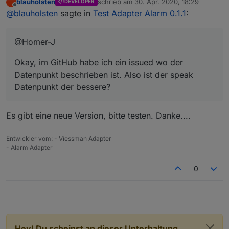
blauholsten
schrieb am
30. Apr. 2020, 18:29
DEVELOPER
Okay, im GitHub habe ich ein issued wo der
zuletzt editiert von
Offline
@
blauholsten
sagte in
Test Adapter Alarm 0.1.1
:
Datenpunkt beschrieben ist. Also ist der speak
Datenpunkt der bessere?
@Homer-J
Okay, im GitHub habe ich ein issued wo der
Datenpunkt beschrieben ist. Also ist der speak
Datenpunkt der bessere?
Es gibt eine neue Version, bitte testen. Danke....
Entwickler vom: - Viessman Adapter
- Alarm Adapter
0
Hey! Du scheinst an dieser Unterhaltung