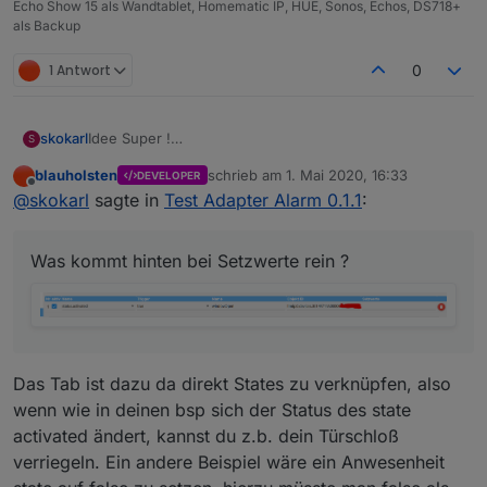
Echo Show 15 als Wandtablet, Homematic IP, HUE, Sonos, Echos, DS718+
als Backup
1 Antwort
0
Idee Super !
skokarl
S
Adapter Installation ohne Fehler. Super !
blauholsten
schrieb am
1. Mai 2020, 16:33
DEVELOPER
aber nen ganz kleines Beispiel für den Einstieg fehlt
zuletzt editiert von
Offline
@
skokarl
sagte in
Test Adapter Alarm 0.1.1
:
noch ....
DANKE, bitte weitermachen.
Was kommt hinten bei Setzwerte rein ?
edit :
Was kommt hinten bei Setzwerte rein ?
Das Tab ist dazu da direkt States zu verknüpfen, also
wenn wie in deinen bsp sich der Status des state
activated ändert, kannst du z.b. dein Türschloß
verriegeln. Ein andere Beispiel wäre ein Anwesenheit