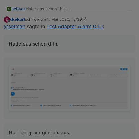
Hatte das schon drin.
setman
S
skokarl
schrieb am
1. Mai 2020, 15:39
S
zuletzt editiert von skokarl
5. Jan. 2020, 17:44
Offline
@
setman
sagte in
Test Adapter Alarm 0.1.1
:
Hatte das schon drin.
Meine Sensoren schalten auch.
Nur Telegram gibt nix aus.