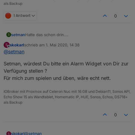
als Backup
1 Antwort
0
Hatte das schon drin.
setman
S
skokarl
schrieb am
1. Mai 2020, 14:38
S
zuletzt editiert von
Offline
@
setman
Setman, würdest Du bitte ein Alarm Widget von Dir zur
Verfügung stellen ?
Meine Sensoren schalten auch.
Für mich zum spielen und üben, wäre echt nett.
IOBroker mit Proxmox auf Celeron Nuc mit 16 GB und Debian11, Sonos API,
Echo Show 15 als Wandtablet, Homematic IP, HUE, Sonos, Echos, DS718+
als Backup
0
@
setman
skokarl
S