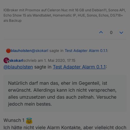
jedoch mein bestes.
da fallen mir bestimmt noch einige Dinge ein.
IOBroker mit Proxmox auf Celeron Nuc mit 16 GB und Debian11, Sonos API,
Echo Show 15 als Wandtablet, Homematic IP, HUE, Sonos, Echos, DS718+
als Backup
0
@
skokarl
sagte in
Test Adapter Alarm 0.1.1
:
blauholsten
skokarl
schrieb am
1. Mai 2020, 17:15
S
zuletzt editiert von
Offline
@
blauholsten
sagte in
@
blauholsten
Test Adapter Alarm 0.1.1
:
Natürlich darf man das, eher im Gegenteil, ist
Darf man noch Wünsche anmelden, der
erwünscht. Allerdings kann ich nicht versprechen,
Adapter hat unglaublich Potenzial.....spiele
Natürlich darf man das, eher im Gegenteil, ist
alles umzusetzen und das auch zeitnah. Versuche
nen bisschen rum,
erwünscht. Allerdings kann ich nicht versprechen,
jedoch mein bestes.
da fallen mir bestimmt noch einige Dinge ein.
alles umzusetzen und das auch zeitnah. Versuche
jedoch mein bestes.
Wunsch 1
Ich hätte nicht viele Alarm Kontakte, aber vielleicht doch