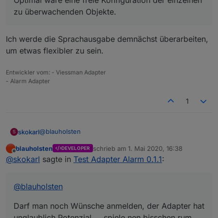
Optimal wäre eine freie Konfiguration der einzelnen
möchte ich ja den Status hören, oder es ändert
zu überwachenden Objekte.
sich bei Nachruhe der Status eines Fensters bei
Einbruch so wie du es ja schon per Telegram oder
Pushover mit der Nachricht machst.
Ich werde die Sprachausgabe demnächst überarbeiten,
Ich habe die Sprachausgabe z.B. auch an die
Anwesenheit gekoppelt das nur bei Anwesenheit
um etwas flexibler zu sein.
eine Ansage kommt.
Hoffe ist so verständlich.
Entwickler vom: - Viessman Adapter
- Alarm Adapter
1
@
blauholsten
skokarl
S
blauholsten
schrieb am
1. Mai 2020, 16:38
DEVELOPER
Darf man noch Wünsche anmelden, der Adapter hat
zuletzt editiert von
Offline
@
skokarl
sagte in
Test Adapter Alarm 0.1.1
:
unglaublich Potenzial.....spiele nen bisschen rum,
da fallen mir bestimmt noch einige Dinge ein.
@
blauholsten
Darf man noch Wünsche anmelden, der Adapter hat
unglaublich Potenzial.....spiele nen bisschen rum,