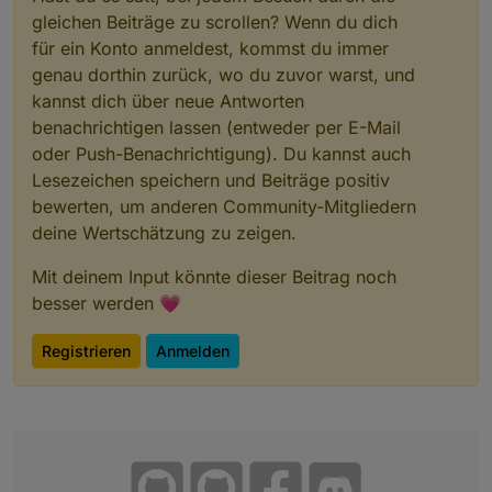
Aktoren gerade angesprochen haben. Somit
gleichen Beiträge zu scrollen? Wenn du dich
erspart man sich, dass alle Aktoren einzeln
für ein Konto anmeldest, kommst du immer
abgefagt werden müssen.
genau dorthin zurück, wo du zuvor warst, und
Wenn ich mal ne Idee habe, die zu aufwendig
kannst dich über neue Antworten
ist, verzeih es mir einfach und vergiss es.
benachrichtigen lassen (entweder per E-Mail
oder Push-Benachrichtigung). Du kannst auch
Lesezeichen speichern und Beiträge positiv
bewerten, um anderen Community-Mitgliedern
deine Wertschätzung zu zeigen.
Mit deinem Input könnte dieser Beitrag noch
besser werden 💗
Registrieren
Anmelden