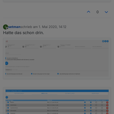
0
setman
schrieb am
1. Mai 2020, 14:12
S
zuletzt editiert von
Offline
Hatte das schon drin.