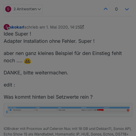
S
2 Antworten
0
skokarl
schrieb am
1. Mai 2020, 14:25
S
zuletzt editiert von skokarl
5. Jan. 2020, 16:36
Offline
Idee Super !
Adapter Installation ohne Fehler. Super !
aber nen ganz kleines Beispiel für den Einstieg fehlt
noch ....
DANKE, bitte weitermachen.
edit :
Was kommt hinten bei Setzwerte rein ?
IOBroker mit Proxmox auf Celeron Nuc mit 16 GB und Debian11, Sonos API,
Echo Show 15 als Wandtablet, Homematic IP, HUE, Sonos, Echos, DS718+