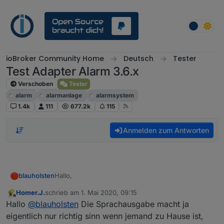
Weiter zum Inhalt
ioBroker Community Home
Deutsch
Tester
Test Adapter Alarm 3.6.x
Verschoben
Tester
alarm
alarmanlage
alarmsystem
1.4k
111
677.2k
115
Anmelden zum Antworten
Hallo,
blauholsten
Homer.J.
schrieb am
1. Mai 2020, 09:15
könntet ihr die Wünsche mit der Sprachausgabe
zuletzt editiert von
Offline
Hallo
@
blauholsten
Die Sprachausgabe macht ja
und der Nachtruhe noch mal kurz beschreiben?
eigentlich nur richtig sinn wenn jemand zu Hause ist,