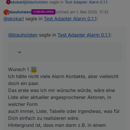
@
blauholsten
sagte in
Test Adapter Alarm 0.1.1
:
skokarl
S
blauholsten
schrieb am
1. Mai 2020, 17:32
DEVELOPER
zuletzt editiert von
Offline
Natürlich darf man das, eher im Gegenteil, ist
@
skokarl
sagte in
Test Adapter Alarm 0.1.1
:
erwünscht. Allerdings kann ich nicht versprechen,
Wunsch 1
alles umzusetzen und das auch zeitnah. Versuche
Ich hätte nicht viele Alarm Kontakte, aber vielleicht doch
@
blauholsten
sagte in
Test Adapter Alarm 0.1.1
:
jedoch mein bestes.
ein paar.
Wenn ich mal ne Idee habe, die zu aufwendig ist,
Das erste was ich mir wünsche würde, wäre eine Liste
verzeih es mir einfach und vergiss es.
aller aktueller angesprochener Aktoren, in welcher
Form
auch immer, Liste, Tabelle oder irgendwas, was für
Dich einfach zu realisieren wäre.
Wunsch 1
Hintergrund ist, dass man dann z.B. in einem Widget
Ich hätte nicht viele Alarm Kontakte, aber vielleicht
darstellen kann welche und wieviele Aktoren gerade
doch ein paar.
angesprochen haben. Somit erspart man sich, dass alle
Aktoren einzeln abgefagt werden müssen.
Das erste was ich mir wünsche würde, wäre eine
Liste aller aktueller angesprochener Aktoren, in
welcher Form
auch immer, Liste, Tabelle oder irgendwas, was für
Dich einfach zu realisieren wäre.
Hintergrund ist, dass man dann z.B. in einem