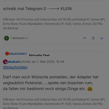
schreib mal Telegram.0 ----> KLEIN
Nur Telegram gibt nix aus.
Wenn ich iobroker neu starte bekomm ich eine
IOBroker mit Proxmox auf Celeron Nuc mit 16 GB und Debian11, Sonos API,
meldung
Echo Show 15 als Wandtablet, Homematic IP, HUE, Sonos, Echos, DS718+
als Backup
S
1 Antwort
0
blauholsten
Aktuelle Test
Version
3.6.x
skokarl
schrieb am
1. Mai 2020, 15:44
S
zuletzt editiert von
Offline
@
blauholsten
Veröffentlichun
22.12.2022
gsdatum
Darf man noch Wünsche anmelden, der Adapter hat
unglaublich Potenzial.....spiele nen bisschen rum,
Github Link
https://github.com/misanorot/
ioBroker.alarm
da fallen mir bestimmt noch einige Dinge ein.
Hier Adapter Beschreibung, Changelog etc.
IOBroker mit Proxmox auf Celeron Nuc mit 16 GB und Debian11, Sonos API,
Echo Show 15 als Wandtablet, Homematic IP, HUE, Sonos, Echos, DS718+
als Backup