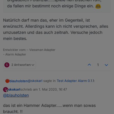
da fallen mir bestimmt noch einige Dinge ein.
Natürlich darf man das, eher im Gegenteil, ist
erwünscht. Allerdings kann ich nicht versprechen, alles
umzusetzen und das auch zeitnah. Versuche jedoch
mein bestes.
Entwickler vom: - Viessman Adapter
- Alarm Adapter
S
2 Antworten
1
@
skokarl
sagte in
Test Adapter Alarm 0.1.1
:
blauholsten
skokarl
schrieb am
1. Mai 2020, 16:47
S
zuletzt editiert von
Offline
@
blauholsten
@
blauholsten
Natürlich darf man das, eher im Gegenteil, ist
Darf man noch Wünsche anmelden, der
das ist ein Hammer Adapter.....wenn man sowas
erwünscht. Allerdings kann ich nicht versprechen,
Adapter hat unglaublich Potenzial.....spiele
braucht. !!
alles umzusetzen und das auch zeitnah. Versuche
nen bisschen rum,