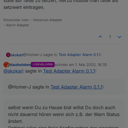
state auf false zu setzen, hierzu müsste man false als
setzwert eintragen.
Entwickler vom: - Viessman Adapter
- Alarm Adapter
1
@Homer-J sagte in
Test Adapter Alarm 0.1.1
:
skokarl
S
blauholsten
schrieb am
1. Mai 2020, 16:35
DEVELOPER
zuletzt editiert von
Offline
Hallo
@
blauholsten
Die Sprachausgabe macht ja
@
skokarl
sagte in
Test Adapter Alarm 0.1.1
:
eigentlich nur richtig sinn wenn jemand zu Hause
selbst wenn Du zu Hause bist willst Du doch auch nicht
ist,
dauernd hören wenn sich z.B. der Warn Status ändert.
@Homer-J sagte in
Test Adapter Alarm 0.1.1
:
soll heißen eigentlich brauche ich wenn ich die
Optimal wäre eine freie Konfiguration der einzelnen zu
Alarmanlage auf scharf schalte wenn niemand da
überwachenden Objekte.
ist keine Sprachausgabe, vielleicht wenn man mit
Timer scharf schaltet und geht dann ja, aber
selbst wenn Du zu Hause bist willst Du doch auch
richtig sinn macht es wenn ich jetzt die Nachtruhe
einschalte und dann eine Sprachausgabe kommt
nicht dauernd hören wenn sich z.B. der Warn Status
z.B. Nachtruhe wurde aktiviert und vielleicht sogar
ändert.
noch was für ein Fenster offen steht, dann