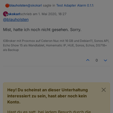
@
skokarl
sagte in
Test Adapter Alarm 0.1.1
:
blauholsten
skokarl
schrieb am
1. Mai 2020, 18:27
S
zuletzt editiert von
Offline
@
blauholsten
@
blauholsten
sagte in
Test Adapter Alarm
0.1.1
:
Gibt es doch schon....
Mist, hatte ich noch nicht gesehen. Sorry.
Natürlich darf man das, eher im
IOBroker mit Proxmox auf Celeron Nuc mit 16 GB und Debian11, Sonos API,
Gegenteil, ist erwünscht. Allerdings
Echo Show 15 als Wandtablet, Homematic IP, HUE, Sonos, Echos, DS718+
kann ich nicht versprechen, alles
als Backup
umzusetzen und das auch zeitnah.
Versuche jedoch mein bestes.
0
Wunsch 1
Ich hätte nicht viele Alarm Kontakte, aber
vielleicht doch ein paar.
Das erste was ich mir wünsche würde, wäre
eine Liste aller aktueller angesprochener
Hey! Du scheinst an dieser Unterhaltung
Aktoren, in welcher Form
interessiert zu sein, hast aber noch kein
auch immer, Liste, Tabelle oder irgendwas,
Konto.
was für Dich einfach zu realisieren wäre.
Hintergrund ist, dass man dann z.B. in einem
Hast du es satt, bei jedem Besuch durch die
Widget darstellen kann welche und wieviele