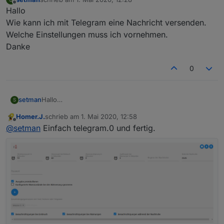
zuletzt editiert von
Offline
Hallo
Wie kann ich mit Telegram eine Nachricht versenden.
Welche Einstellungen muss ich vornehmen.
Danke
0
setman
Hallo
S
Wie kann ich mit Telegram eine Nachricht versenden.
Homer.J.
schrieb am
1. Mai 2020, 12:58
Welche Einstellungen muss ich vornehmen.
zuletzt editiert von
Offline
@
setman
Einfach telegram.0 und fertig.
Danke