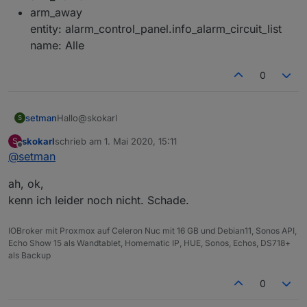
arm_away
entity: alarm_control_panel.info_alarm_circuit_list
name: Alle
0
Hallo@skokarl
setman
S
skokarl
schrieb am
1. Mai 2020, 15:11
S
Hab es mit Lovelace-Ui erstellt.
zuletzt editiert von
Offline
@
setman
arm_home
ah, ok,
arm_away
entity: alarm_control_panel.info_alarm_circuit_list
kenn ich leider noch nicht. Schade.
name: Alle
IOBroker mit Proxmox auf Celeron Nuc mit 16 GB und Debian11, Sonos API,
Echo Show 15 als Wandtablet, Homematic IP, HUE, Sonos, Echos, DS718+
als Backup
0
type: alarm-panel
states: