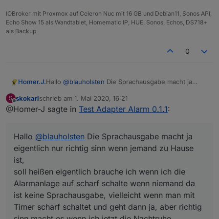
IOBroker mit Proxmox auf Celeron Nuc mit 16 GB und Debian11, Sonos API,
Echo Show 15 als Wandtablet, Homematic IP, HUE, Sonos, Echos, DS718+
als Backup
0
Homer.J.
Hallo
@
blauholsten
Die Sprachausgabe macht ja
eigentlich nur richtig sinn wenn jemand zu Hause ist,
skokarl
schrieb am
1. Mai 2020, 16:21
S
soll heißen eigentlich brauche ich wenn ich die
zuletzt editiert von
Offline
@Homer-J sagte in
Test Adapter Alarm 0.1.1
:
Alarmanlage auf scharf schalte wenn niemand da ist
keine Sprachausgabe, vielleicht wenn man mit Timer
scharf schaltet und geht dann ja, aber richtig sinn
Hallo
@
blauholsten
Die Sprachausgabe macht ja
macht es wenn ich jetzt die Nachtruhe einschalte
und dann eine Sprachausgabe kommt z.B. Nachtruhe
eigentlich nur richtig sinn wenn jemand zu Hause
wurde aktiviert und vielleicht sogar noch was für ein
ist,
Fenster offen steht, dann möchte ich ja den Status
soll heißen eigentlich brauche ich wenn ich die
hören, oder es ändert sich bei Nachruhe der Status
Alarmanlage auf scharf schalte wenn niemand da
eines Fensters bei Einbruch so wie du es ja schon
per Telegram oder Pushover mit der Nachricht
ist keine Sprachausgabe, vielleicht wenn man mit
machst.
Timer scharf schaltet und geht dann ja, aber richtig
Ich habe die Sprachausgabe z.B. auch an die
sinn macht es wenn ich jetzt die Nachtruhe