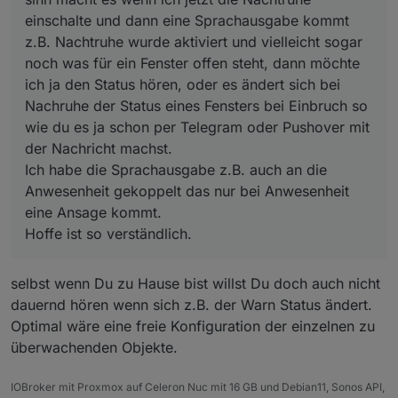
Anwesenheit gekoppelt das nur bei Anwesenheit
einschalte und dann eine Sprachausgabe kommt
eine Ansage kommt.
Hoffe ist so verständlich.
z.B. Nachtruhe wurde aktiviert und vielleicht sogar
noch was für ein Fenster offen steht, dann möchte
ich ja den Status hören, oder es ändert sich bei
Nachruhe der Status eines Fensters bei Einbruch so
wie du es ja schon per Telegram oder Pushover mit
der Nachricht machst.
Ich habe die Sprachausgabe z.B. auch an die
Anwesenheit gekoppelt das nur bei Anwesenheit
eine Ansage kommt.
Hoffe ist so verständlich.
selbst wenn Du zu Hause bist willst Du doch auch nicht
dauernd hören wenn sich z.B. der Warn Status ändert.
Optimal wäre eine freie Konfiguration der einzelnen zu
überwachenden Objekte.
IOBroker mit Proxmox auf Celeron Nuc mit 16 GB und Debian11, Sonos API,