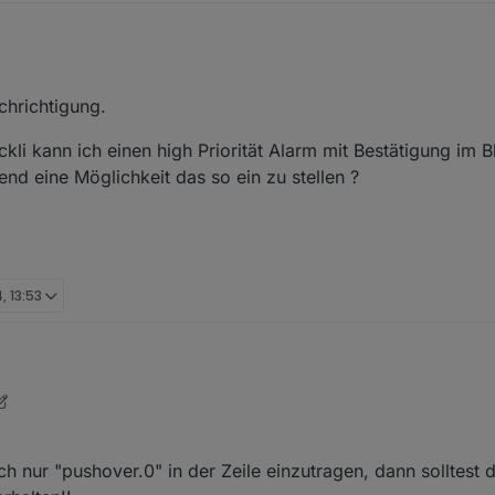
benachrichtigungen über pushover.
hrichtigung.
 oder hab ich nen fehler ?
i kann ich einen high Priorität Alarm mit Bestätigung im Bl
nd eine Möglichkeit das so ein zu stellen ?
ippe telegram.0 (also die Instanz, welche du verwenden willst) ein und
, 13:53
benachrichtigungen über pushover.
 oder hab ich nen fehler ?
ch nur "pushover.0" in der Zeile einzutragen, dann solltest 