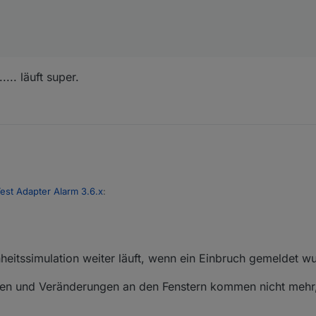
.. läuft super.
est Adapter Alarm 3.6.x
:
e das wars ..... läuft super.
est löschen
nheitssimulation weiter läuft, wenn ein Einbruch gemeldet w
n und Veränderungen an den Fenstern kommen nicht mehr, 