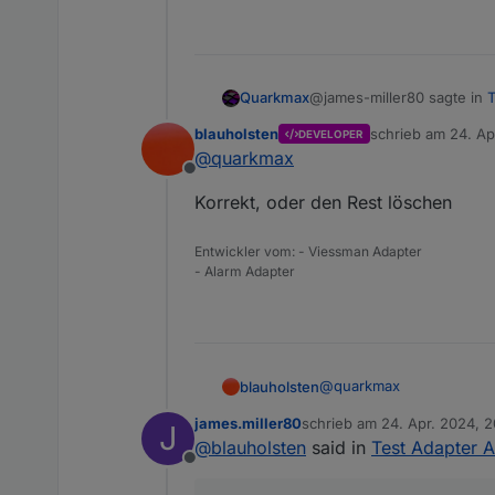
@james-miller80 sagte in
T
Quarkmax
blauholsten
schrieb am
24. Ap
DEVELOPER
zuletzt editiert vo
@
quarkmax
was genau ist damit gem
Offline
Korrekt, oder den Rest löschen
nimm nicht das PLUS sond
Entwickler vom: - Viessman Adapter
- Alarm Adapter
@
quarkmax
blauholsten
james.miller80
schrieb am
24. Apr. 2024, 
J
Korrekt, oder den Rest l
zuletzt editiert von
@
blauholsten
said in
Test Adapter A
Offline