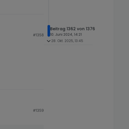
Beitrag 1362 von 1376
10. Juni 2024, 14:21
#1358
28. Okt. 2025, 13:45
 und dann <Enter>
#1359