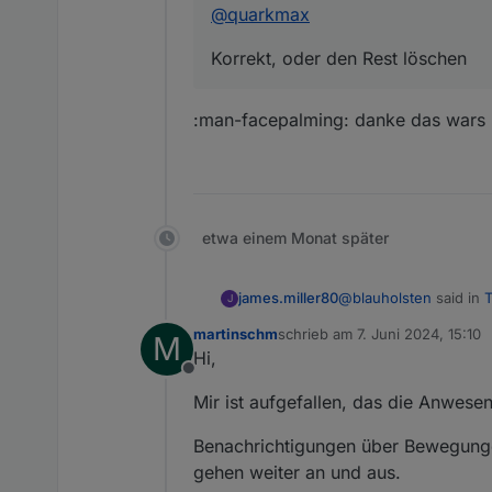
@
quarkmax
Korrekt, oder den Rest löschen
:man-facepalming: danke das wars ...
etwa einem Monat später
@
blauholsten
said in
T
james.miller80
J
martinschm
schrieb am
7. Juni 2024, 15:10
M
zuletzt editiert von
Hi,
@
quarkmax
Offline
:man-facepalming: dank
Korrekt, oder den R
Mir ist aufgefallen, das die Anwese
Benachrichtigungen über Bewegunge
gehen weiter an und aus.