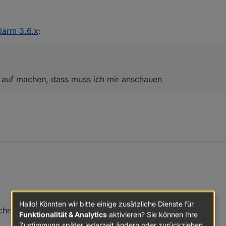
 ein Issue auf machen, dass muss ich mir anschauen
larm 3.6.x
:
ue auf machen, dass muss ich mir anschauen
Hallo! Könnten wir bitte einige zusätzliche Dienste für
hrichtigungen über pushover.
Funktionalität & Analytics
aktivieren? Sie können Ihre
Zustimmung später jederzeit ändern oder zurückziehen.