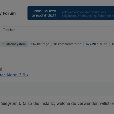
y Forum
Tester
alarmsystem
1.4k
beiträge
111
kommentatoren
677.2k
aufrufe
1
nur steh ich da gerade auf dem Schlauch.... was genau ist damit gemeint
ter Alarm 3.6.x
:
e
telegram.0
(also die Instanz, welche du verwenden willst) 