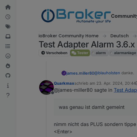
Weiter zum Inhalt
Communit
ioBroker Community Home
Deutsch
Test Adapter Alarm 3.6.x
Verschoben
Tester
alarm
alarmanlage
@
blauholsten
danke.
james.miller80
J
Quarkmax
schrieb am
23. Apr. 2024, 20:44
das hab ich gelesen, 
zuletzt editiert von Quarkmax
@james-miller80 sagte in
Test Adap
Offline
was genau ist damit gemeint
nimm nicht das PLUS sondern tipp
<Enter>