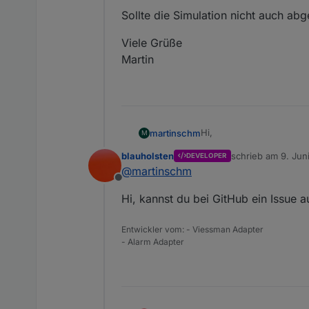
Sollte die Simulation nicht auch a
Viele Grüße
Martin
Hi,
martinschm
M
blauholsten
schrieb am
9. Jun
DEVELOPER
Mir ist aufgefallen, das
zuletzt editiert vo
@
martinschm
Offline
Benachrichtigungen übe
Hi, kannst du bei GitHub ein Issue
gehen weiter an und aus
Sollte die Simulation ni
Entwickler vom: - Viessman Adapter
Viele Grüße
- Alarm Adapter
Martin