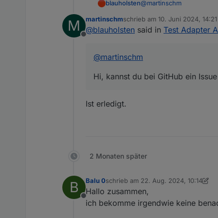
@
martinschm
blauholsten
martinschm
schrieb am
10. Juni 2024, 14:21
M
Hi, kannst du bei GitHub
zuletzt editiert von
@
blauholsten
said in
Test Adapter A
Offline
@
martinschm
Hi, kannst du bei GitHub ein Iss
Ist erledigt.
2 Monaten später
Balu 0
schrieb am
22. Aug. 2024, 10:14
B
zuletzt editiert von Balu 0
Hallo zusammen,
Offline
ich bekomme irgendwie keine benac