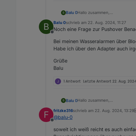
Hallo zusammen,
Balu 0
B
ich bekomme irgendwie keine 
Balu 0
schrieb am
22. Aug. 2024, 11:27
B
Pushover läüft :
zuletzt editiert von
Noch eine Frage zur Pushover Benac
Offline
Muss ich hier noch was machen
Bei meinen Wasseralarmen über Blockl
Danke für eure Hilfe !
Habe ich über den Adapter auch irge
Gelöst :
nimm nicht das PLUS sondern t
Grüße
Balu
1 Antwort
Letzte Antwort
22. Aug. 2024
Hallo zusammen,
Balu 0
B
ich bekomme irgendwie keine 
fritzke316
schrieb am
22. Aug. 2024, 13:29
F
Pushover läüft :
zuletzt editiert von fritzke316
@
balu-0
Offline
Muss ich hier noch was machen
soweit ich weiß reicht es auch einfa
Danke für eure Hilfe !