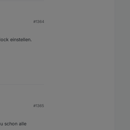
#1364
ock einstellen.
 dann <Enter>
#1365
du schon alle