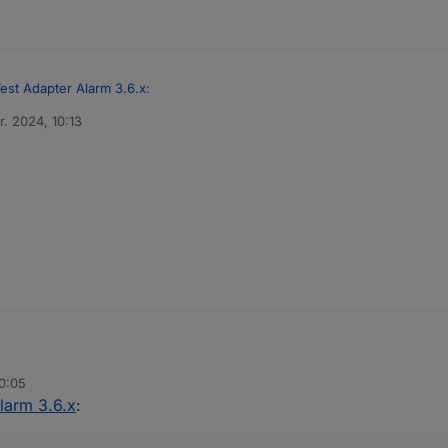
est Adapter Alarm 3.6.x
:
r. 2024, 10:13
n
eint
ern tippe
telegram.0
(also die Instanz, welche du verwenden willst) ein
20:05
öschen
larm 3.6.x
: