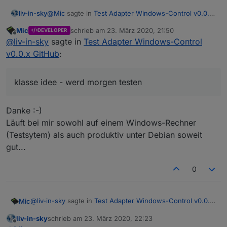
@
Mic
sagte in
Test Adapter Windows-Control v0.0.x
liv-in-sky
GitHub
:
Mic
schrieb am
23. März 2020, 21:50
DEVELOPER
zuletzt editiert von
Offline
https://github.com/Mic-M/ioBroker.windows-
@
liv-in-sky
sagte in
Test Adapter Windows-Control
control
v0.0.x GitHub
:
klasse idee - werd morgen testen
klasse idee - werd morgen testen
Danke :-)
Läuft bei mir sowohl auf einem Windows-Rechner
(Testsytem) als auch produktiv unter Debian soweit
gut...
0
@
liv-in-sky
sagte in
Test Adapter Windows-Control v0.0.x
Mic
GitHub
:
liv-in-sky
schrieb am
23. März 2020, 22:23
zuletzt editiert von
Offline