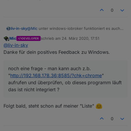
verschoben!
0
@
Mic
unter windows-iobroker funktioniert es auch
liv-in-sky
ohne fehler
Mic
schrieb am
24. März 2020, 17:51
DEVELOPER
noch eine frage - man kann auch z.b.
zuletzt editiert von
Offline
@
liv-in-sky
"
http://192.168.178.36:8585/?chk=chrome
" aufrufen
und überprüfen, ob dieses programm läuft
das ist nicht integriert ?
Danke für dein positives Feedback zu Windows.
noch eine frage - man kann auch z.b.
"
http://192.168.178.36:8585/?chk=chrome
"
aufrufen und überprüfen, ob dieses programm läuft
das ist nicht integriert ?
Folgt bald, steht schon auf meiner "Liste"
0