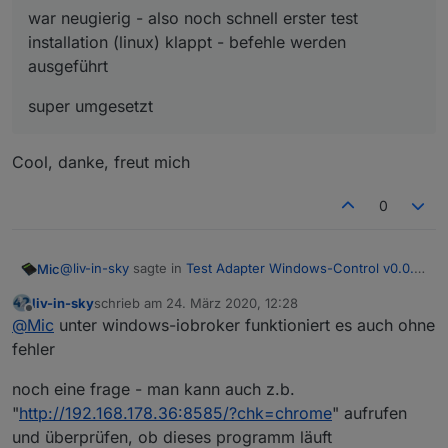
war neugierig - also noch schnell erster test
installation (linux) klappt - befehle werden
ausgeführt
super umgesetzt
Cool, danke, freut mich
0
@
liv-in-sky
sagte in
Test Adapter Windows-Control v0.0.x
Mic
GitHub
:
liv-in-sky
schrieb am
24. März 2020, 12:28
zuletzt editiert von
Offline
war neugierig - also noch schnell erster test
@
Mic
unter windows-iobroker funktioniert es auch ohne
installation (linux) klappt - befehle werden ausgeführt
fehler
Cool, danke, freut mich
super umgesetzt
noch eine frage - man kann auch z.b.
"
http://192.168.178.36:8585/?chk=chrome
" aufrufen
und überprüfen, ob dieses programm läuft