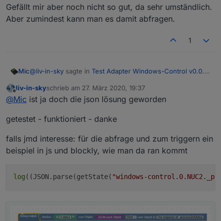
Gefällt mir aber noch nicht so gut, da sehr umständlich.
Aber zumindest kann man es damit abfragen.
1
@
liv-in-sky
sagte in
Test Adapter Windows-Control v0.0.x
Mic
GitHub
:
liv-in-sky
schrieb am
27. März 2020, 19:37
zuletzt editiert von
Offline
noch eine frage - man kann auch z.b.
@
Mic
ist ja doch die json lösung geworden
"
http://192.168.178.36:8585/?chk=chrome
" aufrufen
Neue Adapter-Version 0.1.0
und überprüfen, ob dieses programm läuft
getestet - funktioniert - danke
Gibt jetzt 2 neue Datenpunkte
_processGetStatus
und
falls jmd interesse: für die abfrage und zum triggern ein
_processGetStatusResult
pro Windows-Gerät.
Um im JavaScript-Adapter den Status eines Prozesses
beispiel in js und blockly, wie man da ran kommt
abzufragen, kann man das Script hier nehmen:
Spoiler
log
((JSON.parse(getState(
"windows-control.0.NUC2._pr
Gefällt mir aber noch nicht so gut, da sehr umständlich.
Aber zumindest kann man es damit abfragen.