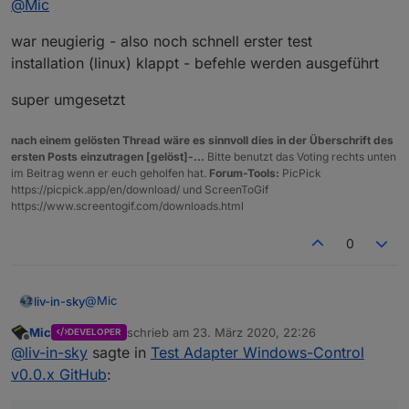
klasse idee - werd morgen testen
@
Mic
war neugierig - also noch schnell erster test
Danke :-)
installation (linux) klappt - befehle werden ausgeführt
Läuft bei mir sowohl auf einem Windows-Rechner
(Testsytem) als auch produktiv unter Debian soweit gut...
super umgesetzt
nach einem gelösten Thread wäre es sinnvoll dies in der Überschrift des
ersten Posts einzutragen [gelöst]-...
Bitte benutzt das Voting rechts unten
im Beitrag wenn er euch geholfen hat.
Forum-Tools:
PicPick
https://picpick.app/en/download/ und ScreenToGif
https://www.screentogif.com/downloads.html
0
@
Mic
liv-in-sky
Mic
schrieb am
23. März 2020, 22:26
DEVELOPER
war neugierig - also noch schnell erster test
zuletzt editiert von
Offline
@
liv-in-sky
sagte in
Test Adapter Windows-Control
installation (linux) klappt - befehle werden
ausgeführt
super umgesetzt
v0.0.x GitHub
: