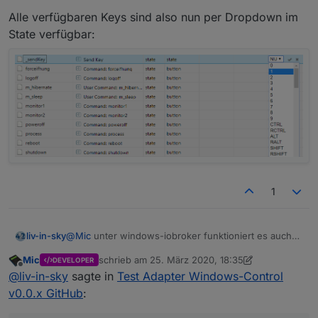
Alle verfügbaren Keys sind also nun per Dropdown im
State verfügbar:
1
@
Mic
unter windows-iobroker funktioniert es auch
liv-in-sky
ohne fehler
Mic
schrieb am
25. März 2020, 18:35
DEVELOPER
noch eine frage - man kann auch z.b.
zuletzt editiert von Mic
Offline
@
liv-in-sky
sagte in
Test Adapter Windows-Control
"
http://192.168.178.36:8585/?chk=chrome
" aufrufen
und überprüfen, ob dieses programm läuft
das ist nicht integriert ?
v0.0.x GitHub
: