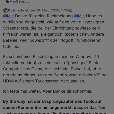
@
Bostil
Mic
Danke fürs Testen und dein Feedback :-)
Bostil
schrieb am
29. März 2020, 17:28
Poste bitte am besten mal einen Screenshot von deinem
zuletzt editiert von Bostil
Offline
@
Mic
Danke für deine Rückmeldung
@
Mic
Habe es
GetAdmin. Wo läuft dieser denn, auf einem PC/Notebook
oder einem anderen Endgerät? Welche Windows-Version?
wirklich so eingestellt, wie auf den von dir gezeigten
Screenshorts, die bei der Einrichtung sowieso sehr
hilfreich waren. Ist ja eigentlich idiotensicher. Andere
Befehle, wie "poweroff" oder "logoff" funktionieren
tadellos.
Es scheint eine Einstellung in meinem Windows 10
(aktuelle Version) zu sein. Ist ein "günstiger" Stick-
Computer aus China, der nicht viel Power hat, aber
gerade so eignet, um den Webbrowser mit der VIS per
HDMI auf einem Touchscreen darzustellen.
Ich teste mal weiter. Aber Danke dir schonmal.
By the way hat der Ursprungsautor des Tools auf
deinen Kommentar hin angemerkt, dass er das Tool
auch um weitere Ideen / Features erweitern könnte