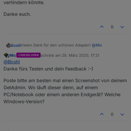
verhindern könnte.
Danke euch.
0
Vielen Dank für den schönen Adapter!
@
Mic
Bostil
Mic
schrieb am
29. März 2020, 17:21
DEVELOPER
Habe es an meinem Stick-PC nun eingerichtet, aber
zuletzt editiert von
Offline
@
Bostil
m_hibernate und m_sleep kommen zwar beim GetAdmin
an, aber leider tut sich nichts. Andere Befehle
Danke euch.
Danke fürs Testen und dein Feedback :-)
funktionieren. Hat jemand eine Idee, ob hier eine
Windows-Einstellung am Rechnung die Ausführung
Poste bitte am besten mal einen Screenshot von deinem
verhindern könnte.
GetAdmin. Wo läuft dieser denn, auf einem
PC/Notebook oder einem anderen Endgerät? Welche
Windows-Version?
0