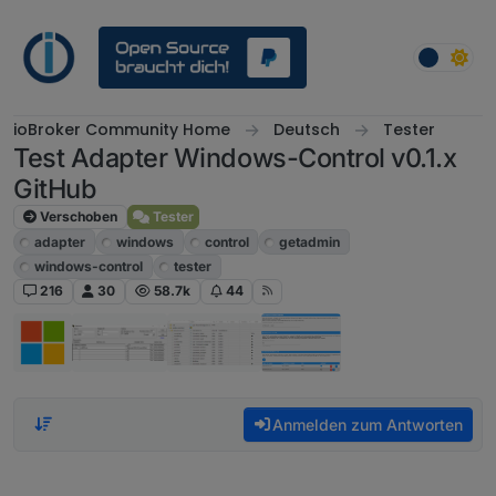
Weiter zum Inhalt
ioBroker Community Home
Deutsch
Tester
Test Adapter Windows-Control v0.1.x
GitHub
Verschoben
Tester
adapter
windows
control
getadmin
windows-control
tester
216
30
58.7k
44
Anmelden zum Antworten