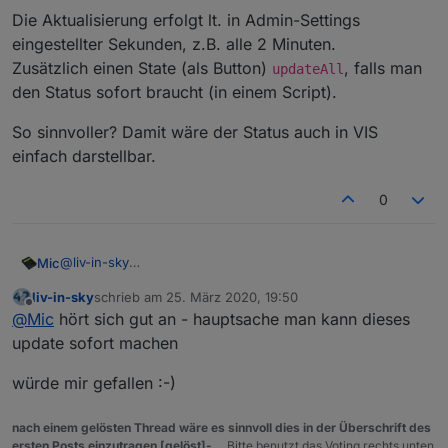
Die Aktualisierung erfolgt lt. in Admin-Settings
eingestellter Sekunden, z.B. alle 2 Minuten.
Zusätzlich einen State (als Button)
, falls man
updateAll
den Status sofort braucht (in einem Script).
So sinnvoller? Damit wäre der Status auch in VIS
einfach darstellbar.
0
@
liv-in-sky
Mic
Wie wäre es stattdessen, wenn regelmäßig geprüft wird,
liv-in-sky
schrieb am
25. März 2020, 19:50
z.B. analog zum Polling auf "_connection".
windows-control.0.Gästezimmer-
zuletzt editiert von
Offline
@
Mic
hört sich gut an - hauptsache man kann dieses
Also: in den Adapter-Settings steht "Zu prüfende
Die Aktualisierung erfolgt lt. in Admin-Settings eingestellter
PC.processStatus.chrome
- true
Prozesse":
chrome, firefox, xyz
.
Sekunden, z.B. alle 2 Minuten.
update sofort machen
windows-control.0.Gästezimmer-
Dann erzeugt daraus der Adapter Datenpunkte:
Zusätzlich einen State (als Button)
updateAll
, falls man
So sinnvoller? Damit wäre der Status auch in VIS einfach
PC.processStatus.firefox
- false
den Status sofort braucht (in einem Script).
darstellbar.
würde mir gefallen :-)
windows-control.0.Gästezimmer-
PC.processStatus.xyz
- true
nach einem gelösten Thread wäre es sinnvoll dies in der Überschrift des
ersten Posts einzutragen [gelöst]-...
Bitte benutzt das Voting rechts unten