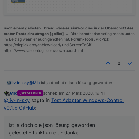
nach einem gelösten Thread wäre es sinnvoll dies in der Überschrift des
ersten Posts einzutragen [gelöst]-...
Bitte benutzt das Voting rechts unten
im Beitrag wenn er euch geholfen hat.
Forum-Tools:
PicPick
https://picpick.app/en/download/ und ScreenToGif
https://www.screentogif.com/downloads.html
0
@
Mic
ist ja doch die json lösung geworden
liv-in-sky
Mic
schrieb am
27. März 2020, 19:41
DEVELOPER
getestet - funktioniert - danke
zuletzt editiert von
Offline
@
liv-in-sky
sagte in
Test Adapter Windows-Control
falls jmd interesse: für die abfrage und zum triggern
v0.1.x GitHub
:
ein beispiel in js und blockly, wie man da ran kommt
ist ja doch die json lösung geworden
getestet - funktioniert - danke