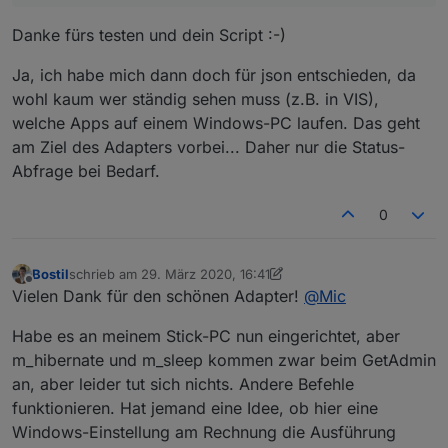
Danke fürs testen und dein Script :-)
Ja, ich habe mich dann doch für json entschieden, da
wohl kaum wer ständig sehen muss (z.B. in VIS),
welche Apps auf einem Windows-PC laufen. Das geht
am Ziel des Adapters vorbei... Daher nur die Status-
Abfrage bei Bedarf.
0
Bostil
schrieb am
29. März 2020, 16:41
zuletzt editiert von Bostil
Offline
Vielen Dank für den schönen Adapter!
@
Mic
Habe es an meinem Stick-PC nun eingerichtet, aber
m_hibernate und m_sleep kommen zwar beim GetAdmin
an, aber leider tut sich nichts. Andere Befehle
funktionieren. Hat jemand eine Idee, ob hier eine
Windows-Einstellung am Rechnung die Ausführung