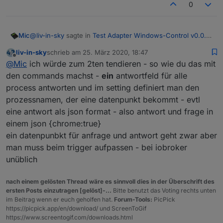
0
@
liv-in-sky
sagte in
Test Adapter Windows-Control v0.0.x
Mic
GitHub
:
liv-in-sky
schrieb am
25. März 2020, 18:47
zuletzt editiert von
Offline
noch eine frage - man kann auch z.b.
@
Mic
ich würde zum 2ten tendieren - so wie du das mit
"
http://192.168.178.36:8585/?chk=chrome
" aufrufen
den commands machst -
ein
antwortfeld für alle
Ich überlege gerade, was eine gute Umsetzung wäre.
und überprüfen, ob dieses programm läuft
process antworten und im setting definiert man den
Also angenommen es gibt einen Datenpunkt
windows-
prozessnamen, der eine datenpunkt bekommt - evtl
control.0.Gästezimmer-PC.checkAppStatus
als
Textfeld.
eine antwort als json format - also antwort und frage in
Nun trägt man da z.B.
chrome
ein. Was soll dann
einem json {chrome:true}
geschehen mit der Rückmeldung (true/false)?
ein datenpunbkt für anfrage und antwort geht zwar aber
Reicht es, wenn dann in denselben Datenpunkt z.B.
chrome:true
/
chrome:false
mit
ack:true
gesetzt
man muss beim trigger aufpassen - bei iobroker
wird? Oder was ist der Use Case?
unüblich
Man könnte natürlich auch die Apps gescheduled prüfen,
also Datenpunkte für jedes in der Adapter-Konfig
nach einem gelösten Thread wäre es sinnvoll dies in der Überschrift des
gesetztes zu prüfendes Programm generieren mit Status
ersten Posts einzutragen [gelöst]-...
Bitte benutzt das Voting rechts unten
true/false. Die Frage ist, ob man das braucht....
im Beitrag wenn er euch geholfen hat.
Forum-Tools:
PicPick
https://picpick.app/en/download/ und ScreenToGif
https://www.screentogif.com/downloads.html