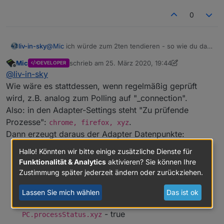
0
liv-in-sky
@
Mic
ich würde zum 2ten tendieren - so wie du das
mit den commands machst -
ein
antwortfeld für alle
Mic
schrieb am
25. März 2020, 19:44
DEVELOPER
process antworten und im setting definiert man den
zuletzt editiert von Mic
Offline
@
liv-in-sky
prozessnamen, der eine datenpunkt bekommt - evtl
eine antwort als json format - also antwort und frage
Wie wäre es stattdessen, wenn regelmäßig geprüft
in einem json {chrome:true}
wird, z.B. analog zum Polling auf "_connection".
ein datenpunbkt für anfrage und antwort geht zwar
Also: in den Adapter-Settings steht "Zu prüfende
aber man muss beim trigger aufpassen - bei iobroker
Prozesse":
.
unüblich
chrome, firefox, xyz
Dann erzeugt daraus der Adapter Datenpunkte:
Hallo! Könnten wir bitte einige zusätzliche Dienste für
windows-control.0.Gästezimmer-
Funktionalität & Analytics
aktivieren? Sie können Ihre
- true
PC.processStatus.chrome
Zustimmung später jederzeit ändern oder zurückziehen.
windows-control.0.Gästezimmer-
- false
PC.processStatus.firefox
Lassen Sie mich wählen
Das ist ok
windows-control.0.Gästezimmer-
- true
PC.processStatus.xyz