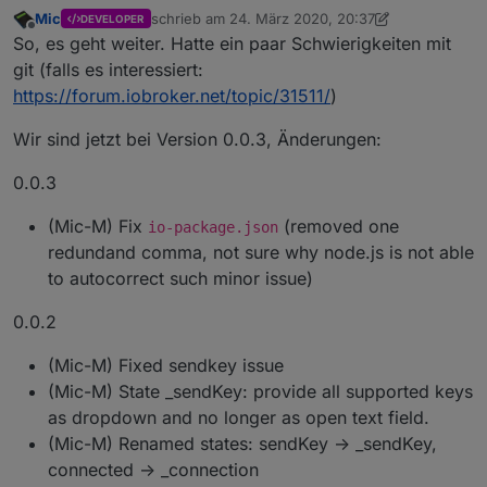
Mic
schrieb am
24. März 2020, 20:37
DEVELOPER
zuletzt editiert von Mic
Offline
So, es geht weiter. Hatte ein paar Schwierigkeiten mit
git (falls es interessiert:
https://forum.iobroker.net/topic/31511/
)
Wir sind jetzt bei Version 0.0.3, Änderungen:
0.0.3
(Mic-M) Fix
(removed one
io-package.json
redundand comma, not sure why node.js is not able
to autocorrect such minor issue)
0.0.2
(Mic-M) Fixed sendkey issue
(Mic-M) State _sendKey: provide all supported keys
as dropdown and no longer as open text field.
(Mic-M) Renamed states: sendKey -> _sendKey,
connected -> _connection