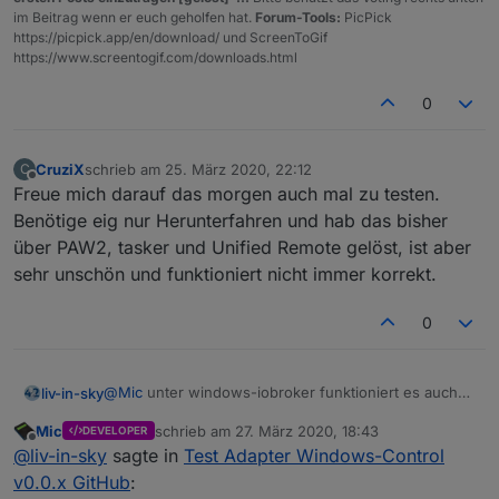
im Beitrag wenn er euch geholfen hat.
Forum-Tools:
PicPick
https://picpick.app/en/download/ und ScreenToGif
https://www.screentogif.com/downloads.html
0
CruziX
schrieb am
25. März 2020, 22:12
C
zuletzt editiert von
Offline
Freue mich darauf das morgen auch mal zu testen.
Benötige eig nur Herunterfahren und hab das bisher
über PAW2, tasker und Unified Remote gelöst, ist aber
sehr unschön und funktioniert nicht immer korrekt.
0
@
Mic
unter windows-iobroker funktioniert es auch
liv-in-sky
ohne fehler
Mic
schrieb am
27. März 2020, 18:43
DEVELOPER
noch eine frage - man kann auch z.b.
zuletzt editiert von
Offline
@
liv-in-sky
sagte in
Test Adapter Windows-Control
"
http://192.168.178.36:8585/?chk=chrome
" aufrufen
und überprüfen, ob dieses programm läuft
das ist nicht integriert ?
v0.0.x GitHub
: