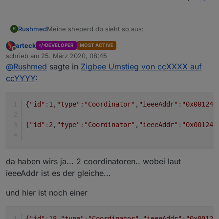
Meine sheperd.db sieht so aus:
Rushmed
R
arteck
DEVELOPER
MOST ACTIVE
{"id":1,"type":"Coordinator","ieeeAddr":"0x00124b00192e81f8","nwkAddr":0,"manufId":0,"epList":[1,2,3,4,5,6,21],"endpoints":{"1":{"profId":260,"epId":1,"devId":5,"inClusterList":[],"outClusterList":[],"clusters":{},"binds":[]},"2":{"profId":257,"epId":2,"devId":5,"inClusterList":[],"outClusterList":[],"clusters":{},"binds":[]},"3":{"profId":261,"epId":3,"devId":5,"inClusterList":[],"outClusterList":[],"clusters":{},"binds":[]},"4":{"profId":263,"epId":4,"devId":5,"inClusterList":[],"outClusterList":[],"
Offline
schrieb am
25. März 2020, 08:45
zuletzt editiert von
@
Rushmed
sagte in
Zigbee Umstieg von ccXXXX auf
ccYYYY
:
{
"id"
:
1
,
"type"
:
"Coordinator"
,
"ieeeAddr"
:
"0x00124b
{
"id"
:
2
,
"type"
:
"Coordinator"
,
"ieeeAddr"
:
"0x00124b
da haben wirs ja... 2 coordinatoren.. wobei laut
ieeeAddr ist es der gleiche...
und hier ist noch einer
{
"id"
:
18
,
"type"
:
"Coordinator"
,
"ieeeAddr"
:
"0x00124