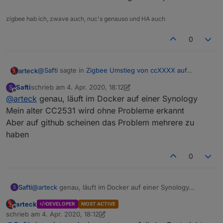
zigbee hab ich, zwave auch, nuc's genauso und HA auch
0
@
Safti
sagte in
Zigbee Umstieg von ccXXXX auf
arteck
ccYYYY
:
Safti
schrieb am
4. Apr. 2020, 18:12
S
zuletzt editiert von Safti
4. Apr. 2020, 20:13
Offline
@
arteck
genau, läuft im Docker auf einer Synology
Ok, mir ist grad der Strom ausgefallen und jetzt
bekomme ich immer die Fehlermeldung:
Mein alter CC2531 wird ohne Probleme erkannt
container ?? oder wo läuft der zigbee adapter ??
Error: Error Resource temporarily unavailable
Aber auf github scheinen das Problem mehrere zu
Cannot lock port'
haben
zigbee.0 2020-03-27 19:06:45.785 error (1125)
Failed to start Zigbee
0
Safti
@
arteck
genau, läuft im Docker auf einer Synology
S
Mein alter CC2531 wird ohne Probleme erkannt
arteck
DEVELOPER
MOST ACTIVE
Aber auf github scheinen das Problem mehrere zu haben
Offline
schrieb am
4. Apr. 2020, 18:12
zuletzt editiert von arteck
4. Apr. 2020, 20:13