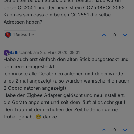
Die ersten beiden Sticks die ich benutzt habe waren
beide CC2551 und der neue ist ein CC2538+CC2592
Kann es sein dass die beiden CC2551 die selbe
Adressen haben?
1 Antwort
0
Safti
schrieb am
25. März 2020, 09:01
S
zuletzt editiert von
Offline
Habe auch erst einfach den alten Stick ausgesteckt und
den neuen eingesteckt.
Ich musste alle Geräte neu anlernen und dabei wurde
alles 2 mal angezeigt (also wurden wahrscheinlich auch
2 Coordinatoren angezeigt)
Habe den Zigbee Adapter gelöscht und neu installiert,
die Geräte angelernt und seit dem läuft alles sehr gut !
Den Tipp mit dem erhöhen der Zeit hätte ich gerne
früher gehabt 😅 danke
0