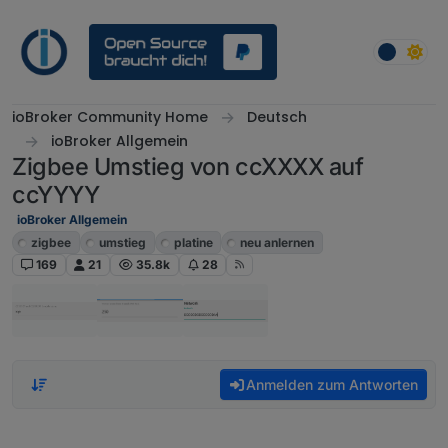
Weiter zum Inhalt
ioBroker Community Home
Deutsch
ioBroker Allgemein
Zigbee Umstieg von ccXXXX auf
ccYYYY
ioBroker Allgemein
zigbee
umstieg
platine
neu anlernen
169
21
35.8k
28
Anmelden zum Antworten