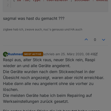
sagmal was hast du gemacht ???
zigbee hab ich, zwave auch, nuc's genauso und HA auch
0
Rushmed
schrieb am
25. März 2020, 08:49
R
MOST ACTIVE
zuletzt editiert von Rushmed
Offline
Raspi aus, alter Stick raus, neuer Stick rein, Raspi
wieder an und alle Geräte angelernt.
Die Geräte wurden nach dem Stickwechsel in der
Übesicht noch angezeigt, waren aber nicht erreichbar.
Habe dann alle neu angelernt ohne sie vorher zu
löschen.
Die meisten Geräte habe ich beim Repairing auf
Werkseinstellungen zurück gesetzt.