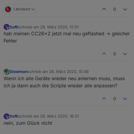
1 Antwort
0
Safti
schrieb am
28. März 2020, 12:51
S
zuletzt editiert von
Offline
hab meinen CC26x2 jetzt mal neu geflashed -> gleicher
Fehler
0
Slowman
schrieb am
28. März 2020, 15:49
zuletzt editiert von
Offline
Wenn ich alle Geräte wieder neu anlernen muss, muss
ich ja dann auch die Scripte wieder alle anpassen?
0
Safti
schrieb am
28. März 2020, 16:21
S
zuletzt editiert von
Offline
nein, zum Glück nicht