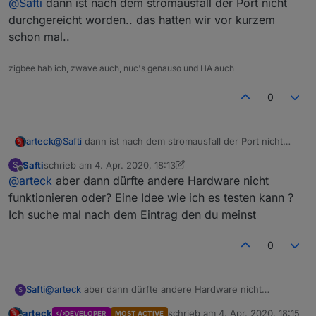
@
Safti
dann ist nach dem stromausfall der Port nicht
durchgereicht worden.. das hatten wir vor kurzem
schon mal..
zigbee hab ich, zwave auch, nuc's genauso und HA auch
0
arteck
@
Safti
dann ist nach dem stromausfall der Port nicht
durchgereicht worden.. das hatten wir vor kurzem
Safti
schrieb am
4. Apr. 2020, 18:13
S
schon mal..
zuletzt editiert von Safti
4. Apr. 2020, 20:14
Offline
@
arteck
aber dann dürfte andere Hardware nicht
funktionieren oder? Eine Idee wie ich es testen kann ?
Ich suche mal nach dem Eintrag den du meinst
0
Safti
@
arteck
aber dann dürfte andere Hardware nicht
S
funktionieren oder? Eine Idee wie ich es testen kann ? Ich
arteck
schrieb am
4. Apr. 2020, 18:15
DEVELOPER
MOST ACTIVE