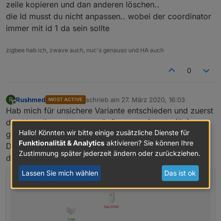
zeile kopieren und dan anderen löschen..
die Id musst du nicht anpassen.. wobei der coordinator
immer mit id 1 da sein sollte
zigbee hab ich, zwave auch, nuc's genauso und HA auch
0
Rushmed
schrieb am
27. März 2020, 16:03
R
MOST ACTIVE
zuletzt editiert von
Offline
Hab mich für unsichere Variante entschieden und zuerst
den Koordinator der am häufigsten auftaucht (5x)
Hallo! Könnten wir bitte einige zusätzliche Dienste für
gelöscht.
Funktionalität & Analytics
aktivieren? Sie können Ihre
Das Resultat war dass mir garkein Koordinator mehr in
Zustimmung später jederzeit ändern oder zurückziehen.
der Übersicht angezeigt wurde:
Lassen Sie mich wählen
Das ist ok