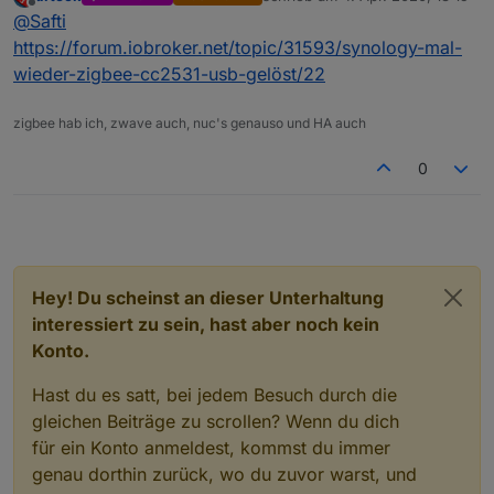
suche mal nach dem Eintrag den du meinst
zuletzt editiert von
Offline
@
Safti
https://forum.iobroker.net/topic/31593/synology-mal-
wieder-zigbee-cc2531-usb-gelöst/22
zigbee hab ich, zwave auch, nuc's genauso und HA auch
0
Hey! Du scheinst an dieser Unterhaltung
interessiert zu sein, hast aber noch kein
Konto.
Hast du es satt, bei jedem Besuch durch die
gleichen Beiträge zu scrollen? Wenn du dich
für ein Konto anmeldest, kommst du immer
genau dorthin zurück, wo du zuvor warst, und