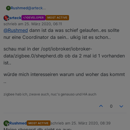
Rushmed
@
arteck
R
Danke auch von mir für die Anleitung.
arteck
DEVELOPER
MOST ACTIVE
Hab sie leider erst jetzt gefunden aber schon am
Offline
schrieb am
25. März 2020, 06:11
letzten WE meinen neuen Stick in Betrieb
zuletzt editiert von
@
Rushmed
dann ist da was schief gelaufen..es sollte
genommen.
Wie erwartet musste ich alle Geräte neu anlernen.
nur eine Coordinator da sein.. ulkig ist es schon..
Komischerweise habe ich jetzt zwei Koordinatoren in
der Netzwerkansicht.
schau mal in der /opt/iobroker/iobroker-
Ist das okay oder ist einer der Beiden der alte?
data/zigbee.0/shepherd.db ob da 2 mal id 1 vorhanden
ist..
würde mich interesseiren warum und woher das kommt
..
zigbee hab ich, zwave auch, nuc's genauso und HA auch
0
Rushmed
schrieb am
25. März 2020, 08:39
R
MOST ACTIVE
zuletzt editiert von
Offline
Meine sheperd.db sieht so aus: