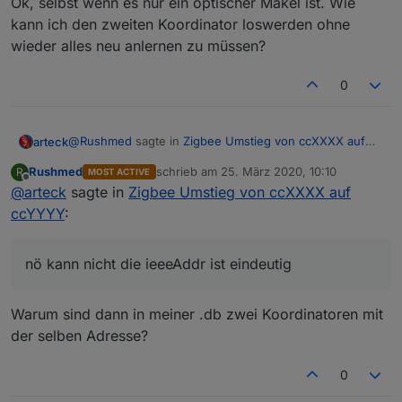
Ok, selbst wenn es nur ein optischer Makel ist. Wie
kann ich den zweiten Koordinator loswerden ohne
wieder alles neu anlernen zu müssen?
0
@
Rushmed
sagte in
Zigbee Umstieg von ccXXXX auf
arteck
ccYYYY
:
Rushmed
schrieb am
25. März 2020, 10:10
R
MOST ACTIVE
zuletzt editiert von
Offline
@
arteck
sagte in
Kann es sein dass die beiden CC2551 die selbe
Zigbee Umstieg von ccXXXX auf
Adressen haben?
ccYYYY
:
nö kann nicht die ieeeAddr ist eindeutig
nö kann nicht die ieeeAddr ist eindeutig
Warum sind dann in meiner .db zwei Koordinatoren mit
der selben Adresse?
0