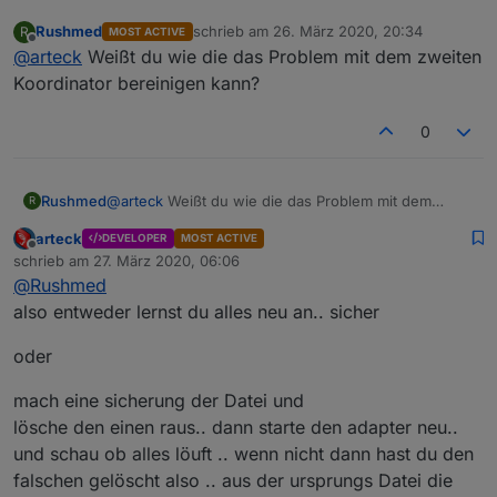
Rushmed
schrieb am
26. März 2020, 20:34
R
MOST ACTIVE
zuletzt editiert von
Offline
@
arteck
Weißt du wie die das Problem mit dem zweiten
Koordinator bereinigen kann?
0
Rushmed
@
arteck
Weißt du wie die das Problem mit dem
R
zweiten Koordinator bereinigen kann?
arteck
DEVELOPER
MOST ACTIVE
Offline
schrieb am
27. März 2020, 06:06
zuletzt editiert von
@
Rushmed
also entweder lernst du alles neu an.. sicher
oder
mach eine sicherung der Datei und
lösche den einen raus.. dann starte den adapter neu..
und schau ob alles löuft .. wenn nicht dann hast du den
falschen gelöscht also .. aus der ursprungs Datei die