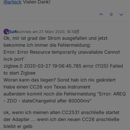
@
arteck
Vielen Dank!
0
Safti
schrieb am
27. März 2020, 18:10
S
zuletzt editiert von Safti
Offline
Ok, mir ist grad der Strom ausgefallen und jetzt
bekomme ich immer die Fehlermeldung:
Error: Error Resource temporarily unavailable Cannot
lock port'
zigbee.0 2020-03-27 19:06:45.785 error (1125) Failed
to start Zigbee
Woran kann das liegen? Sonst hab ich nix geändert
Habe einen CC26 von Texas Instrument
außerdem kommt noch die Fehlermeldung "Error: AREQ
- ZDO - stateChangeInd after 60000ms"
ok, wenn ich meinen alten CC2531 anschließe startet
der Adapter ... wenn ich den neuen CC26 anschließe
bleibt er gelb