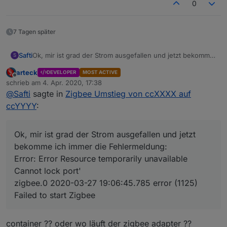
0
7 Tagen später
Ok, mir ist grad der Strom ausgefallen und jetzt bekomme
Safti
S
ich immer die Fehlermeldung:
arteck
DEVELOPER
MOST ACTIVE
Error: Error Resource temporarily unavailable Cannot lock
ok, wenn ich meinen alten CC2531 anschließe startet der
Offline
schrieb am
4. Apr. 2020, 17:38
port'
Adapter ... wenn ich den neuen CC26 anschließe bleibt
zuletzt editiert von
@
Safti
sagte in
Zigbee Umstieg von ccXXXX auf
zigbee.0 2020-03-27 19:06:45.785 error (1125) Failed to
er gelb
start Zigbee
ccYYYY
:
Woran kann das liegen? Sonst hab ich nix geändert
Habe einen CC26 von Texas Instrument
außerdem kommt noch die Fehlermeldung "Error: AREQ -
Ok, mir ist grad der Strom ausgefallen und jetzt
ZDO - stateChangeInd after 60000ms"
bekomme ich immer die Fehlermeldung:
Error: Error Resource temporarily unavailable
Cannot lock port'
zigbee.0 2020-03-27 19:06:45.785 error (1125)
Failed to start Zigbee
container ?? oder wo läuft der zigbee adapter ??