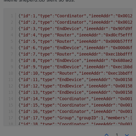
{
"id"
:
1
,
"type"
:
"Coordinator"
,
"ieeeAddr"
:
"0x00124
{
"id"
:
2
,
"type"
:
"Coordinator"
,
"ieeeAddr"
:
"0x00124
{
"id"
:
3
,
"type"
:
"EndDevice"
,
"ieeeAddr"
:
"0x90fd9ff
{
"id"
:
4
,
"type"
:
"Router"
,
"ieeeAddr"
:
"0xd0cf5efffe
{
"id"
:
5
,
"type"
:
"Router"
,
"ieeeAddr"
:
"0x000b57fffe
{
"id"
:
6
,
"type"
:
"EndDevice"
,
"ieeeAddr"
:
"0x000d6f0
{
"id"
:
7
,
"type"
:
"Router"
,
"ieeeAddr"
:
"0xec1bbdfffe
{
"id"
:
8
,
"type"
:
"EndDevice"
,
"ieeeAddr"
:
"0x680ae2f
{
"id"
:
9
,
"type"
:
"EndDevice"
,
"ieeeAddr"
:
"0xec1bbdf
{
"id"
:
10
,
"type"
:
"Router"
,
"ieeeAddr"
:
"0xec1bbdfff
{
"id"
:
11
,
"type"
:
"EndDevice"
,
"ieeeAddr"
:
"0x00158d
{
"id"
:
12
,
"type"
:
"EndDevice"
,
"ieeeAddr"
:
"0x00158d
{
"id"
:
13
,
"type"
:
"EndDevice"
,
"ieeeAddr"
:
"0x00158d
{
"id"
:
14
,
"type"
:
"Coordinator"
,
"ieeeAddr"
:
"0x0012
{
"id"
:
15
,
"type"
:
"Coordinator"
,
"ieeeAddr"
:
"0x0012
{
"id"
:
16
,
"type"
:
"Coordinator"
,
"ieeeAddr"
:
"0x0012
{
"id"
:
17
,
"type"
:
"Group"
,
"groupID"
:
1
,
"members"
:[]
{
"id"
:
18
,
"type"
:
"Coordinator"
,
"ieeeAddr"
:
"0x0012
{
"id"
:
19
,
"type"
:
"EndDevice"
,
"ieeeAddr"
:
"0x680ae2
1