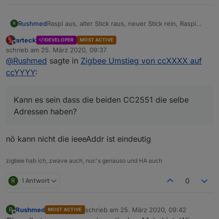
Raspi aus, alter Stick raus, neuer Stick rein, Raspi
Rushmed
R
wieder an und alle Geräte angelernt.
arteck
DEVELOPER
MOST ACTIVE
Die Geräte wurden nach dem Stickwechsel in der
Die ersten beiden Sticks die ich benutzt habe waren
Offline
schrieb am
25. März 2020, 09:37
Übesicht noch angezeigt, waren aber nicht
beide CC2551 und der neue ist ein
zuletzt editiert von
@
Rushmed
sagte in
Zigbee Umstieg von ccXXXX auf
erreichbar.
CC2538+CC2592
Habe dann alle neu angelernt ohne sie vorher zu
Kann es sein dass die beiden CC2551 die selbe
ccYYYY
:
löschen.
Adressen haben?
Die meisten Geräte habe ich beim Repairing auf
Werkseinstellungen zurück gesetzt.
Kann es sein dass die beiden CC2551 die selbe
Adressen haben?
nö kann nicht die ieeeAddr ist eindeutig
zigbee hab ich, zwave auch, nuc's genauso und HA auch
R
1 Antwort
0
Rushmed
schrieb am
25. März 2020, 09:42
R
MOST ACTIVE
zuletzt editiert von
Offline