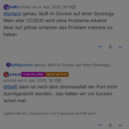
ccYYYY
:
Safti
schrieb am
4. Apr. 2020, 18:12
S
zuletzt editiert von Safti
4. Apr. 2020, 20:13
Offline
@
arteck
genau, läuft im Docker auf einer Synology
Ok, mir ist grad der Strom ausgefallen und jetzt
bekomme ich immer die Fehlermeldung:
Mein alter CC2531 wird ohne Probleme erkannt
container ?? oder wo läuft der zigbee adapter ??
Error: Error Resource temporarily unavailable
Aber auf github scheinen das Problem mehrere zu
Cannot lock port'
haben
zigbee.0 2020-03-27 19:06:45.785 error (1125)
Failed to start Zigbee
0
Safti
@
arteck
genau, läuft im Docker auf einer Synology
S
Mein alter CC2531 wird ohne Probleme erkannt
arteck
DEVELOPER
MOST ACTIVE
Aber auf github scheinen das Problem mehrere zu haben
Offline
schrieb am
4. Apr. 2020, 18:12
zuletzt editiert von arteck
4. Apr. 2020, 20:13
@
Safti
dann ist nach dem stromausfall der Port nicht
durchgereicht worden.. das hatten wir vor kurzem
schon mal..
zigbee hab ich, zwave auch, nuc's genauso und HA auch
0