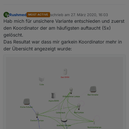
Rushmed
schrieb am
27. März 2020, 16:03
R
MOST ACTIVE
zuletzt editiert von
Offline
Hab mich für unsichere Variante entschieden und zuerst
den Koordinator der am häufigsten auftaucht (5x)
gelöscht.
Das Resultat war dass mir garkein Koordinator mehr in
der Übersicht angezeigt wurde: