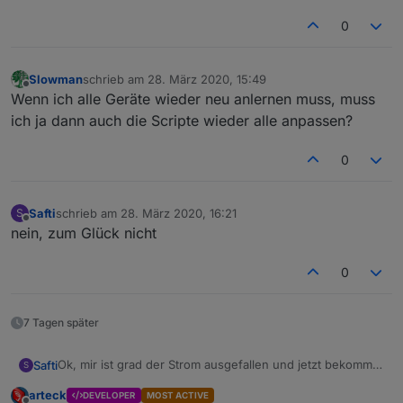
0
Slowman
schrieb am
28. März 2020, 15:49
zuletzt editiert von
Offline
Wenn ich alle Geräte wieder neu anlernen muss, muss
ich ja dann auch die Scripte wieder alle anpassen?
0
Safti
schrieb am
28. März 2020, 16:21
S
zuletzt editiert von
Offline
nein, zum Glück nicht
0
7 Tagen später
Ok, mir ist grad der Strom ausgefallen und jetzt bekomme
Safti
S
ich immer die Fehlermeldung:
arteck
DEVELOPER
MOST ACTIVE
Error: Error Resource temporarily unavailable Cannot lock
ok, wenn ich meinen alten CC2531 anschließe startet der