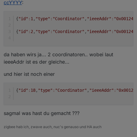
ccYYYY
:
{
"id"
:
1
,
"type"
:
"Coordinator"
,
"ieeeAddr"
:
"0x00124b
{
"id"
:
2
,
"type"
:
"Coordinator"
,
"ieeeAddr"
:
"0x00124b
da haben wirs ja... 2 coordinatoren.. wobei laut
ieeeAddr ist es der gleiche...
und hier ist noch einer
{
"id"
:
18
,
"type"
:
"Coordinator"
,
"ieeeAddr"
:
"0x00124
sagmal was hast du gemacht ???
zigbee hab ich, zwave auch, nuc's genauso und HA auch