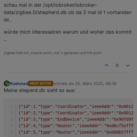
der Netzwerkansicht.
schau mal in der /opt/iobroker/iobroker-
Ist das okay oder ist einer der Beiden der alte?
data/zigbee.0/shepherd.db ob da 2 mal id 1 vorhanden
ist..
würde mich interesseiren warum und woher das kommt
..
zigbee hab ich, zwave auch, nuc's genauso und HA auch
0
Rushmed
schrieb am
25. März 2020, 08:39
R
MOST ACTIVE
zuletzt editiert von
Offline
Meine sheperd.db sieht so aus:
{
"id"
:
1
,
"type"
:
"Coordinator"
,
"ieeeAddr"
:
"0x00124
{
"id"
:
2
,
"type"
:
"Coordinator"
,
"ieeeAddr"
:
"0x00124
{
"id"
:
3
,
"type"
:
"EndDevice"
,
"ieeeAddr"
:
"0x90fd9ff
{
"id"
:
4
,
"type"
:
"Router"
,
"ieeeAddr"
:
"0xd0cf5efffe
{
"id"
:
5
,
"type"
:
"Router"
,
"ieeeAddr"
:
"0x000b57fffe