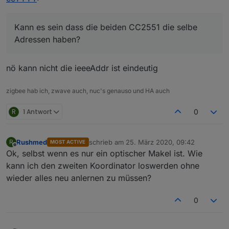
löschen.
Adressen haben?
Die meisten Geräte habe ich beim Repairing auf
Werkseinstellungen zurück gesetzt.
Kann es sein dass die beiden CC2551 die selbe
Adressen haben?
nö kann nicht die ieeeAddr ist eindeutig
zigbee hab ich, zwave auch, nuc's genauso und HA auch
R
1 Antwort
0
Rushmed
schrieb am
25. März 2020, 09:42
R
MOST ACTIVE
zuletzt editiert von
Offline
Ok, selbst wenn es nur ein optischer Makel ist. Wie
kann ich den zweiten Koordinator loswerden ohne
wieder alles neu anlernen zu müssen?
0