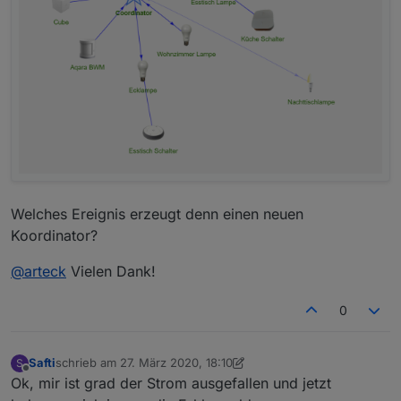
Welches Ereignis erzeugt denn einen neuen
Koordinator?
@
arteck
Vielen Dank!
0
Safti
schrieb am
27. März 2020, 18:10
S
zuletzt editiert von Safti
Offline
Ok, mir ist grad der Strom ausgefallen und jetzt