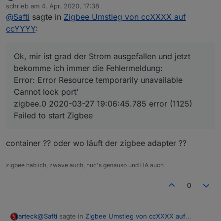
Offline
schrieb am
4. Apr. 2020, 17:38
port'
Adapter ... wenn ich den neuen CC26 anschließe bleibt
zuletzt editiert von
@
Safti
sagte in
Zigbee Umstieg von ccXXXX auf
zigbee.0 2020-03-27 19:06:45.785 error (1125) Failed to
er gelb
start Zigbee
ccYYYY
:
Woran kann das liegen? Sonst hab ich nix geändert
Habe einen CC26 von Texas Instrument
außerdem kommt noch die Fehlermeldung "Error: AREQ -
Ok, mir ist grad der Strom ausgefallen und jetzt
ZDO - stateChangeInd after 60000ms"
bekomme ich immer die Fehlermeldung:
Error: Error Resource temporarily unavailable
Cannot lock port'
zigbee.0 2020-03-27 19:06:45.785 error (1125)
Failed to start Zigbee
container ?? oder wo läuft der zigbee adapter ??
zigbee hab ich, zwave auch, nuc's genauso und HA auch
0
@
Safti
sagte in
Zigbee Umstieg von ccXXXX auf
arteck