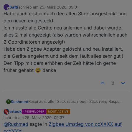
Safti
schrieb am
25. März 2020, 09:01
S
zuletzt editiert von
Offline
Habe auch erst einfach den alten Stick ausgesteckt und
den neuen eingesteckt.
Ich musste alle Geräte neu anlernen und dabei wurde
alles 2 mal angezeigt (also wurden wahrscheinlich auch
2 Coordinatoren angezeigt)
Habe den Zigbee Adapter gelöscht und neu installiert,
die Geräte angelernt und seit dem läuft alles sehr gut !
Den Tipp mit dem erhöhen der Zeit hätte ich gerne
früher gehabt 😅 danke
0
Raspi aus, alter Stick raus, neuer Stick rein, Raspi
Rushmed
R
wieder an und alle Geräte angelernt.
arteck
DEVELOPER
MOST ACTIVE
Die Geräte wurden nach dem Stickwechsel in der
Die ersten beiden Sticks die ich benutzt habe waren
Offline
schrieb am
25. März 2020, 09:37
Übesicht noch angezeigt, waren aber nicht
beide CC2551 und der neue ist ein
zuletzt editiert von
@
Rushmed
sagte in
Zigbee Umstieg von ccXXXX auf
erreichbar.
CC2538+CC2592
Habe dann alle neu angelernt ohne sie vorher zu
Kann es sein dass die beiden CC2551 die selbe
ccYYYY
: