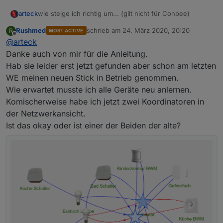
wie steige ich richtig um... (gilt nicht für Conbee)
arteck
Rushmed
schrieb am
24. März 2020, 20:20
R
MOST ACTIVE
bei einem Umstieg von dem cc2531 auf irgendwas
zuletzt editiert von
Offline
@
arteck
anderes ccYYYY müssen die Geräte leider neu
angelernt werden..
aber die Datenpunkte bzw. Zigbee Adapter muss nicht
Danke auch von mir für die Anleitung.
gelöscht werden.. so gehts
Hab sie leider erst jetzt gefunden aber schon am letzten
als erstes Sicherung anlegen
WE meinen neuen Stick in Betrieb genommen.
Wie erwartet musste ich alle Geräte neu anlernen.
Zigbee Adapter Stopen
konsole auf und mit
Komischerweise habe ich jetzt zwei Koordinatoren in
der Netzwerkansicht.
Ist das okay oder ist einer der Beiden der alte?
die Dateien löschen
jetzt den Stick umstecken.. und
Adapter Starten ..
Port
neu Einstellen und die
ExtPanID
mal ändern auf
Timer einstellen
und die Sendeleistung
wir haben ja jetzt einen neuen Coordinator