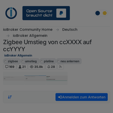
Weiter zum Inhalt
ioBroker Community Home
Deutsch
ioBroker Allgemein
Zigbee Umstieg von ccXXXX auf
ccYYYY
ioBroker Allgemein
zigbee
umstieg
platine
neu anlernen
169
21
35.8k
28
Anmelden zum Antworten