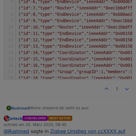
{
"id"
:
6
,
"type"
:
"EndDevice"
,
"ieeeAddr"
:
"0x000d6f0
{
"id"
:
7
,
"type"
:
"Router"
,
"ieeeAddr"
:
"0xec1bbdfffe
{
"id"
:
8
,
"type"
:
"EndDevice"
,
"ieeeAddr"
:
"0x680ae2f
{
"id"
:
9
,
"type"
:
"EndDevice"
,
"ieeeAddr"
:
"0xec1bbdf
{
"id"
:
10
,
"type"
:
"Router"
,
"ieeeAddr"
:
"0xec1bbdfff
{
"id"
:
11
,
"type"
:
"EndDevice"
,
"ieeeAddr"
:
"0x00158d
{
"id"
:
12
,
"type"
:
"EndDevice"
,
"ieeeAddr"
:
"0x00158d
{
"id"
:
13
,
"type"
:
"EndDevice"
,
"ieeeAddr"
:
"0x00158d
{
"id"
:
14
,
"type"
:
"Coordinator"
,
"ieeeAddr"
:
"0x0012
{
"id"
:
15
,
"type"
:
"Coordinator"
,
"ieeeAddr"
:
"0x0012
{
"id"
:
16
,
"type"
:
"Coordinator"
,
"ieeeAddr"
:
"0x0012
{
"id"
:
17
,
"type"
:
"Group"
,
"groupID"
:
1
,
"members"
:[]
{
"id"
:
18
,
"type"
:
"Coordinator"
,
"ieeeAddr"
:
"0x0012
{
"id"
:
19
,
"type"
:
"EndDevice"
,
"ieeeAddr"
:
"0x680ae2
1
Meine sheperd.db sieht so aus:
Rushmed
R
arteck
DEVELOPER
MOST ACTIVE
{"id":1,"type":"Coordinator","ieeeAddr":"0x00124b00192e81f8","nwkAddr":0,"manufId":0,"epList":[1,2,3,4,5,6,21],"endpoints":{"1":{"profId":260,"epId":1,"devId":5,"inClusterList":[],"outClusterList":[],"clusters":{},"binds":[]},"2":{"profId":257,"epId":2,"devId":5,"inClusterList":[],"outClusterList":[],"clusters":{},"binds":[]},"3":{"profId":261,"epId":3,"devId":5,"inClusterList":[],"outClusterList":[],"clusters":{},"binds":[]},"4":{"profId":263,"epId":4,"devId":5,"inClusterList":[],"outClusterList":[],"
Offline
schrieb am
25. März 2020, 08:45
zuletzt editiert von
@
Rushmed
sagte in
Zigbee Umstieg von ccXXXX auf