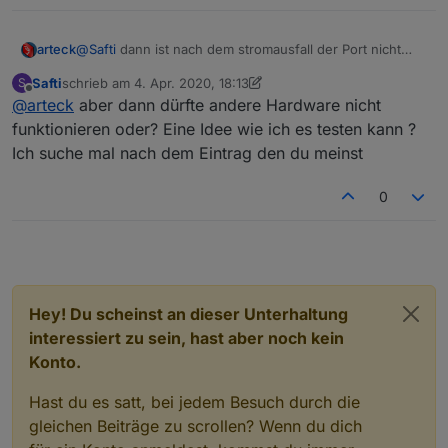
arteck
@
Safti
dann ist nach dem stromausfall der Port nicht
durchgereicht worden.. das hatten wir vor kurzem
Safti
schrieb am
4. Apr. 2020, 18:13
S
schon mal..
zuletzt editiert von Safti
4. Apr. 2020, 20:14
Offline
@
arteck
aber dann dürfte andere Hardware nicht
funktionieren oder? Eine Idee wie ich es testen kann ?
Ich suche mal nach dem Eintrag den du meinst
0
Hey! Du scheinst an dieser Unterhaltung
interessiert zu sein, hast aber noch kein
Konto.
Hast du es satt, bei jedem Besuch durch die
gleichen Beiträge zu scrollen? Wenn du dich