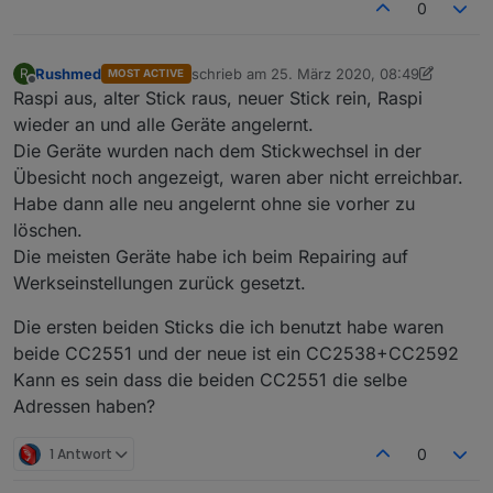
0
Rushmed
schrieb am
25. März 2020, 08:49
R
MOST ACTIVE
zuletzt editiert von Rushmed
Offline
Raspi aus, alter Stick raus, neuer Stick rein, Raspi
wieder an und alle Geräte angelernt.
Die Geräte wurden nach dem Stickwechsel in der
Übesicht noch angezeigt, waren aber nicht erreichbar.
Habe dann alle neu angelernt ohne sie vorher zu
löschen.
Die meisten Geräte habe ich beim Repairing auf
Werkseinstellungen zurück gesetzt.
Die ersten beiden Sticks die ich benutzt habe waren
beide CC2551 und der neue ist ein CC2538+CC2592
Kann es sein dass die beiden CC2551 die selbe
Adressen haben?
1 Antwort
0