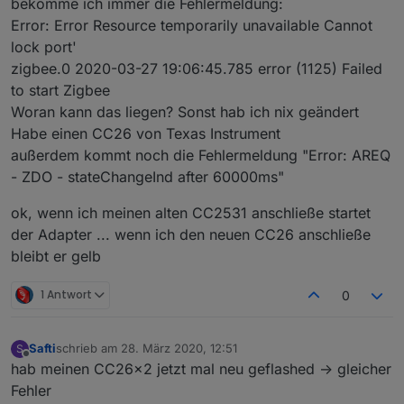
bekomme ich immer die Fehlermeldung:
Error: Error Resource temporarily unavailable Cannot
lock port'
zigbee.0 2020-03-27 19:06:45.785 error (1125) Failed
to start Zigbee
Woran kann das liegen? Sonst hab ich nix geändert
Habe einen CC26 von Texas Instrument
außerdem kommt noch die Fehlermeldung "Error: AREQ
- ZDO - stateChangeInd after 60000ms"
ok, wenn ich meinen alten CC2531 anschließe startet
der Adapter ... wenn ich den neuen CC26 anschließe
bleibt er gelb
1 Antwort
0
Safti
schrieb am
28. März 2020, 12:51
S
zuletzt editiert von
Offline
hab meinen CC26x2 jetzt mal neu geflashed -> gleicher
Fehler