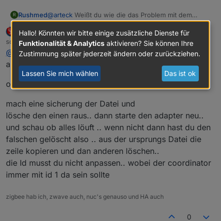
Rushmed
@
arteck
Weißt du wie die das Problem mit dem
R
zweiten Koordinator bereinigen kann?
arteck
Hallo! Könnten wir bitte einige zusätzliche Dienste für
DEVELOPER
MOST ACTIVE
Offline
schrieb am
27. März 2020, 06:06
Funktionalität & Analytics
aktivieren? Sie können Ihre
zuletzt editiert von
@
Rushmed
Zustimmung später jederzeit ändern oder zurückziehen.
also entweder lernst du alles neu an.. sicher
Lassen Sie mich wählen
Das ist ok
oder
mach eine sicherung der Datei und
lösche den einen raus.. dann starte den adapter neu..
und schau ob alles löuft .. wenn nicht dann hast du den
falschen gelöscht also .. aus der ursprungs Datei die
zeile kopieren und dan anderen löschen..
die Id musst du nicht anpassen.. wobei der coordinator
immer mit id 1 da sein sollte
zigbee hab ich, zwave auch, nuc's genauso und HA auch
0