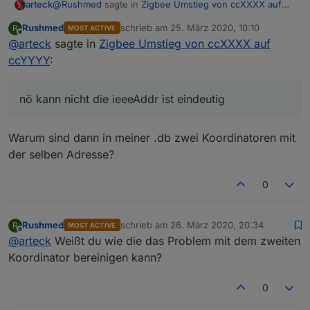
@
Rushmed
sagte in
Zigbee Umstieg von ccXXXX auf
arteck
ccYYYY
:
Rushmed
schrieb am
25. März 2020, 10:10
R
MOST ACTIVE
zuletzt editiert von
Offline
@
arteck
sagte in
Kann es sein dass die beiden CC2551 die selbe
Zigbee Umstieg von ccXXXX auf
Adressen haben?
ccYYYY
:
nö kann nicht die ieeeAddr ist eindeutig
nö kann nicht die ieeeAddr ist eindeutig
Warum sind dann in meiner .db zwei Koordinatoren mit
der selben Adresse?
0
Rushmed
schrieb am
26. März 2020, 20:34
R
MOST ACTIVE
zuletzt editiert von
Offline
@
arteck
Weißt du wie die das Problem mit dem zweiten
Koordinator bereinigen kann?
0