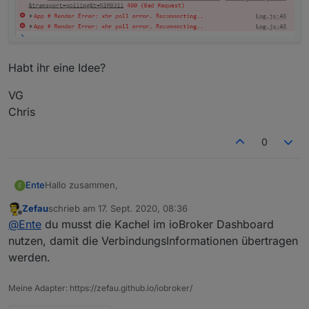
Habt ihr eine Idee?
VG
Chris
0
Hallo zusammen,
Ente
E
Zefau
schrieb am
17. Sept. 2020, 08:36
habe mir die vis via github installiert.
zuletzt editiert von
Offline
@
Ente
du musst die Kachel im ioBroker Dashboard
Wenn ich jetzt:
nutzen, damit die VerbindungsInformationen übertragen
werden.
http://192.168.178.26:8082/jarvis/index.html
Meine Adapter: https://zefau.github.io/iobroker/
eingebe kommt das: