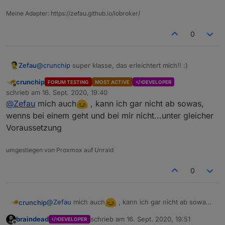
Meine Adapter: https://zefau.github.io/iobroker/
Ist nur die Frage, was da noch mit reinspielen kann
Wie gesagt, weder am Rechner, noch am Handy
0
funktioniert es.
@
Zefau
und siehe da, was ein Neustart bewirkt
Ich starte aus reinem Interesse den IoBroker mal neu,
vllt funktioniert es ja dann.
Zefau
@
crunchip
super klasse, das erleichtert mich!! :)
crunchip
FORUM TESTING
MOST ACTIVE
DEVELOPER
Offline
schrieb am
16. Sept. 2020, 19:40
zuletzt editiert von
@
Zefau
mich auch
, kann ich gar nicht ab sowas,
wenns bei einem geht und bei mir nicht...unter gleicher
Voraussetzung
dann werde ich mir das nun mal näher betrachten
umgestiegen von Proxmox auf Unraid
und hoffe ich finde mich zurecht
und nochmal DANKE für deine Mühe
0
@
Zefau
mich auch
, kann ich gar nicht ab sowas,
crunchip
wenns bei einem geht und bei mir nicht...unter
braindead
schrieb am
16. Sept. 2020, 19:51
DEVELOPER
gleicher Voraussetzung
zuletzt editiert von