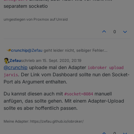
separatem socketio
umgestiegen von Proxmox auf Unraid
0
@
Zefau
geht leider nicht, selbiger Fehler
crunchip
Zefau
schrieb am
15. Sept. 2020, 20:19
Seite funktioniert zwar, wenn ich auf
socketio
zuletzt editiert von
Offline
@
crunchip
uploade mal den Adapter
integriert
umstelle, aber nach wie vor nicht mit
iobroker upload
separatem socketio
. Der Link vom Dashboard sollte nun den Socket-
jarvis
Port als Argument enthalten.
Du kannst diesen auch mit
manuell
#socket=8084
anfügen, das sollte gehen. Mit einem Adapter-Upload
sollte es aber hoffentlich passen.
Meine Adapter: https://zefau.github.io/iobroker/
0