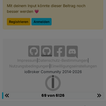
Mit deinem Input könnte dieser Beitrag noch
besser werden 💗
Habt ihr eine Idee?
VG
Registrieren
Anmelden
Chris
Community
Impressum
|
Datenschutz-Bestimmungen
|
Nutzungsbedingungen
|
Einwilligungseinstellungen
ioBroker Community 2014-2026
69 von 6126