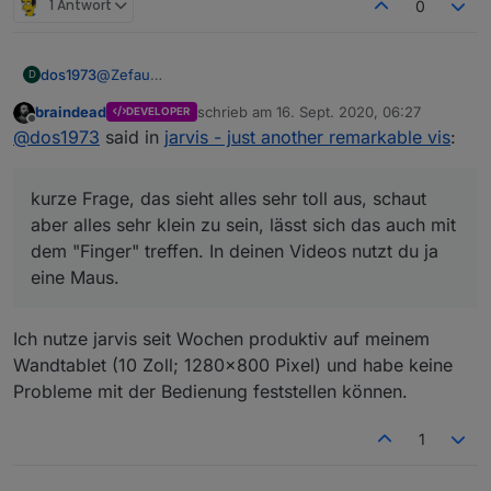
1 Antwort
0
@
Zefau
dos1973
D
kurze Frage, das sieht alles sehr toll aus, schaut aber
braindead
schrieb am
16. Sept. 2020, 06:27
DEVELOPER
alles sehr klein zu sein, lässt sich das auch mit dem
ich muss das mal am WE probieren, aber das war
zuletzt editiert von
Offline
@
dos1973
said in
jarvis - just another remarkable vis
:
"Finger" treffen. In deinen Videos nutzt du ja eine
mein erster Eindruck
Maus.
kurze Frage, das sieht alles sehr toll aus, schaut
aber alles sehr klein zu sein, lässt sich das auch mit
dem "Finger" treffen. In deinen Videos nutzt du ja
eine Maus.
Ich nutze jarvis seit Wochen produktiv auf meinem
Wandtablet (10 Zoll; 1280x800 Pixel) und habe keine
Probleme mit der Bedienung feststellen können.
1