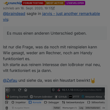
crunchip
FORUM TESTING
MOST ACTIVE
DEVELOPER
Meine Konfiguration sieht auch genauso aus wie
Offline
schrieb am
16. Sept. 2020, 19:17
Deine auf den Screenshots. Es muss einen anderen
zuletzt editiert von crunchip
@
braindead
sagte in
jarvis - just another remarkable
Unterschied geben.
vis
:
Es muss einen anderen Unterschied geben.
Ist nur die Frage, was da noch mit reinspielen kann
Wie gesagt, weder am Rechner, noch am Handy
funktioniert es.
Ich starte aus reinem Interesse den IoBroker mal neu,
vllt funktioniert es ja dann.
@
Zefau
und siehe da, was ein Neustart bewirkt