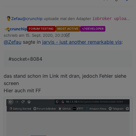
@
crunchip
uploade mal den Adapter
iobroker upload
Zefau
jarvis
. Der Link vom Dashboard sollte nun den Socket-
crunchip
FORUM TESTING
MOST ACTIVE
DEVELOPER
Port als Argument enthalten.
Du kannst diesen auch mit
#socket=8084
manuell
Offline
schrieb am
15. Sept. 2020, 20:20
anfügen, das sollte gehen. Mit einem Adapter-Upload
zuletzt editiert von crunchip
@
Zefau
sagte in
jarvis - just another remarkable vis
:
sollte es aber hoffentlich passen.
#socket=8084
das stand schon im Link mit dran, jedoch Fehler siehe
screen
Hier auch mit FF