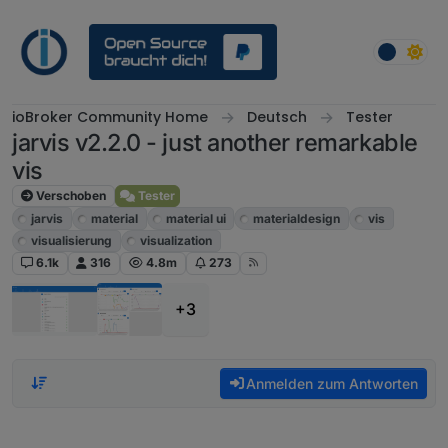
Weiter zum Inhalt
ioBroker Community Home
Deutsch
Tester
jarvis v2.2.0 - just another remarkable
vis
Verschoben
Tester
jarvis
material
material ui
materialdesign
vis
visualisierung
visualization
6.1k
316
4.8m
273
+3
Anmelden zum Antworten