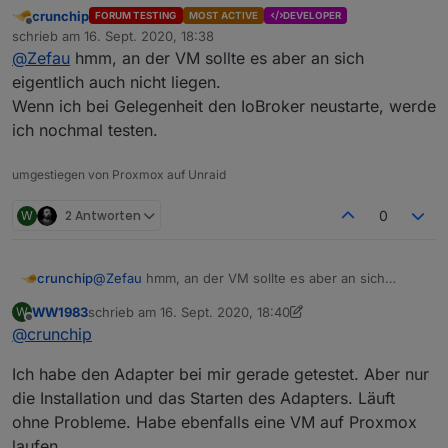
@
braindead
mit dediziertem
socket.io
Adapter
crunchip
FORUM TESTING
MOST ACTIVE
DEVELOPER
funktioniert, siehe
Offline
schrieb am
16. Sept. 2020, 18:38
https://github.com/Zefau/ioBroker.jarvis/issues/74
.
zuletzt editiert von
@
Zefau
hmm, an der VM sollte es aber an sich
eigentlich auch nicht liegen.
Wenn ich bei Gelegenheit den IoBroker neustarte, werde
ich nochmal testen.
umgestiegen von Proxmox auf Unraid
W
2 Antworten
0
crunchip
@
Zefau
hmm, an der VM sollte es aber an sich
eigentlich auch nicht liegen.
WW1983
schrieb am
16. Sept. 2020, 18:40
W
Wenn ich bei Gelegenheit den IoBroker neustarte,
zuletzt editiert von WW1983
Offline
@
crunchip
werde ich nochmal testen.
Ich habe den Adapter bei mir gerade getestet. Aber nur
die Installation und das Starten des Adapters. Läuft
ohne Probleme. Habe ebenfalls eine VM auf Proxmox
laufen