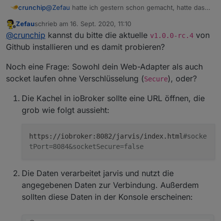
crunchip
@
Zefau
hatte ich gestern schon gemacht, hatte das
Fenster rund 3 min offen, mit Chrome sowohl auch
Zefau
schrieb am
16. Sept. 2020, 11:10
FF, ist nix verschwunden.
zuletzt editiert von
Offline
@
crunchip
kannst du bitte die aktuelle
von
Auch hatte ich es mit dem Handy probiert, da auch
v1.0.0-rc.4
nur der Ladekreis
Github installieren und es damit probieren?
Noch eine Frage: Sowohl dein Web-Adapter als auch
socket laufen ohne Verschlüsselung (
), oder?
Secure
Die Kachel in ioBroker sollte eine URL öffnen, die
grob wie folgt aussieht:
https://iobroker:8082/jarvis/index.html
#socke
tPort=8084&socketSecure=false
Die Daten verarbeitet jarvis und nutzt die
angegebenen Daten zur Verbindung. Außerdem
sollten diese Daten in der Konsole erscheinen: