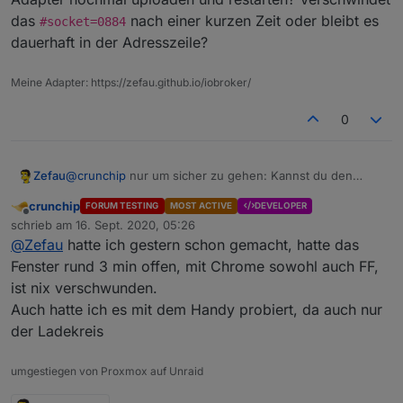
das
nach einer kurzen Zeit oder bleibt es
das stand schon im Link mit dran, jedoch Fehler siehe
#socket=0884
screen
dauerhaft in der Adresszeile?
Hier auch mit FF
Meine Adapter: https://zefau.github.io/iobroker/
0
Zefau
@
crunchip
nur um sicher zu gehen: Kannst du den
Adapter nochmal uploaden und restarten? Verschwindet
crunchip
FORUM TESTING
MOST ACTIVE
DEVELOPER
das
#socket=0884
nach einer kurzen Zeit oder bleibt
Offline
schrieb am
16. Sept. 2020, 05:26
es dauerhaft in der Adresszeile?
zuletzt editiert von
@
Zefau
hatte ich gestern schon gemacht, hatte das
Fenster rund 3 min offen, mit Chrome sowohl auch FF,
ist nix verschwunden.
Auch hatte ich es mit dem Handy probiert, da auch nur
der Ladekreis
umgestiegen von Proxmox auf Unraid