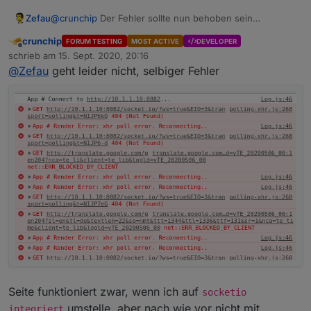
Zefau
@
crunchip
Der Fehler sollte nun behoben sein
(
https://github.com/Zefau/ioBroker.jarvis/issues/73
).
crunchip
FORUM TESTING
MOST ACTIVE
DEVELOPER
Kannst du
v1.0.0-rc.3
von Github probieren?
Offline
schrieb am
15. Sept. 2020, 20:16
zuletzt editiert von
@
Zefau
geht leider nicht, selbiger Fehler
Seite funktioniert zwar, wenn ich auf
socketio
umstelle, aber nach wie vor nicht mit
integriert