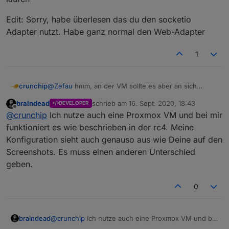
Edit: Sorry, habe überlesen das du den socketio
Adapter nutzt. Habe ganz normal den Web-Adapter
1
crunchip
@
Zefau
hmm, an der VM sollte es aber an sich
eigentlich auch nicht liegen.
braindead
schrieb am
16. Sept. 2020, 18:43
DEVELOPER
Wenn ich bei Gelegenheit den IoBroker neustarte,
zuletzt editiert von
Offline
@
crunchip
Ich nutze auch eine Proxmox VM und bei mir
werde ich nochmal testen.
funktioniert es wie beschrieben in der rc4. Meine
Konfiguration sieht auch genauso aus wie Deine auf den
Screenshots. Es muss einen anderen Unterschied
geben.
0
braindead
@
crunchip
Ich nutze auch eine Proxmox VM und bei
mir funktioniert es wie beschrieben in der rc4.