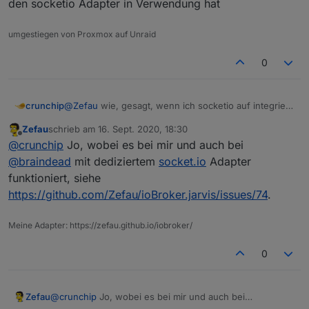
den socketio Adapter in Verwendung hat
das funktioniert nicht
umgestiegen von Proxmox auf Unraid
0
crunchip
@
Zefau
wie, gesagt, wenn ich socketio auf integriert
stelle, im Web Adapter funktioniert es, da ich aber
Zefau
schrieb am
16. Sept. 2020, 18:30
den eigenen Socketio Adapter verwende, klappt das
zuletzt editiert von
Offline
@
crunchip
Jo, wobei es bei mir und auch bei
nicht.
Vllt meldet sich ja noch jemand anderes, der
@
braindead
mit dediziertem
socket.io
Adapter
ebenfalls den socketio Adapter in Verwendung hat
funktioniert, siehe
https://github.com/Zefau/ioBroker.jarvis/issues/74
.
Meine Adapter: https://zefau.github.io/iobroker/
0
Zefau
@
crunchip
Jo, wobei es bei mir und auch bei