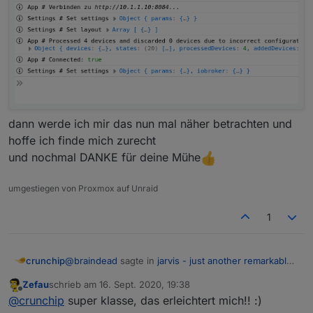
dann werde ich mir das nun mal näher betrachten und
hoffe ich finde mich zurecht
und nochmal DANKE für deine Mühe
umgestiegen von Proxmox auf Unraid
1
@
braindead
sagte in
jarvis - just another remarkable
crunchip
vis
:
Zefau
schrieb am
16. Sept. 2020, 19:38
zuletzt editiert von
Offline
Es muss einen anderen Unterschied geben.
@
crunchip
super klasse, das erleichtert mich!! :)