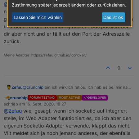
Offline
Sowohl dein Web-Adapter als auch socket
@
crunchip
bin ich wirklich ratlos. Ich hab es bei mir
Zustimmung später jederzeit ändern oder zurückziehen.
laufen ohne Verschlüsselung
nach deiner Konfiguration nachgestellt und bei mir
ja siehe Screen
Lassen Sie mich wählen
Das ist ok
geht's. Jarvis sollte den Parameter
auslesen
socketPort
https://forum.iobroker.net/post/489029
und dann für die Verbindung nutzen. Das passiert bei
@
Zefau
sagte in
jarvis - just another remarkable vis
:
dir aber nicht und er fällt auf den Port der Adresszeile
zurück.
kannst du bitte die aktuelle v1.0.0-rc.4
Meine Adapter: https://zefau.github.io/iobroker/
probier ich dann aus
0
@
Zefau
sagte in
jarvis - just another remarkable vis
:
Zefau
@
crunchip
bin ich wirklich ratlos. Ich hab es bei mir nach
Die Kachel in ioBroker sollte eine URL öffnen
deiner Konfiguration nachgestellt und bei mir geht's.
crunchip
FORUM TESTING
MOST ACTIVE
DEVELOPER
Jarvis sollte den Parameter
socketPort
auslesen und
Offline
die URL ist ok....unverschlüsselt(http)
schrieb am
16. Sept. 2020, 18:27
dann für die Verbindung nutzen. Das passiert bei dir
zuletzt editiert von
@
Zefau
wie, gesagt, wenn ich socketio auf integriert
aber nicht und er fällt auf den Port der Adresszeile
@
Zefau
sagte in
jarvis - just another remarkable vis
:
zurück.
stelle, im Web Adapter funktioniert es, da ich aber den
eigenen Socketio Adapter verwende, klappt das nicht.
Die Daten verarbeitet jarvis und nutzt die
Vllt meldet sich ja noch jemand anderes, der ebenfalls
angegebenen Daten zur Verbindung.