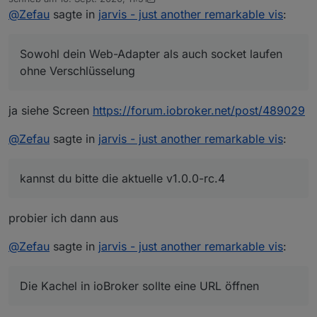
socket laufen ohne Verschlüsselung (
Secure
), oder?
zuletzt editiert von crunchip
@
Zefau
sagte in
jarvis - just another remarkable vis
:
Die Kachel in ioBroker sollte eine URL öffnen, die
grob wie folgt aussieht:
Sowohl dein Web-Adapter als auch socket laufen
ohne Verschlüsselung
Die Daten verarbeitet jarvis und nutzt die
angegebenen Daten zur Verbindung. Außerdem
sollten diese Daten in der Konsole erscheinen:
ja siehe Screen
https://forum.iobroker.net/post/489029
@
Zefau
sagte in
jarvis - just another remarkable vis
:
kannst du bitte die aktuelle v1.0.0-rc.4
probier ich dann aus
@
Zefau
sagte in
jarvis - just another remarkable vis
:
Die Kachel in ioBroker sollte eine URL öffnen