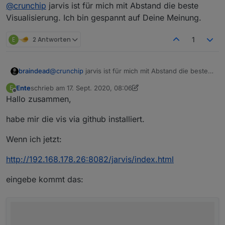
Offline
@
crunchip
jarvis ist für mich mit Abstand die beste
Visualisierung. Ich bin gespannt auf Deine Meinung.
E
2 Antworten
1
braindead
@
crunchip
jarvis ist für mich mit Abstand die beste
Visualisierung. Ich bin gespannt auf Deine Meinung.
Ente
schrieb am
17. Sept. 2020, 08:06
E
zuletzt editiert von Ente
Offline
Hallo zusammen,
habe mir die vis via github installiert.
Wenn ich jetzt:
http://192.168.178.26:8082/jarvis/index.html
eingebe kommt das: