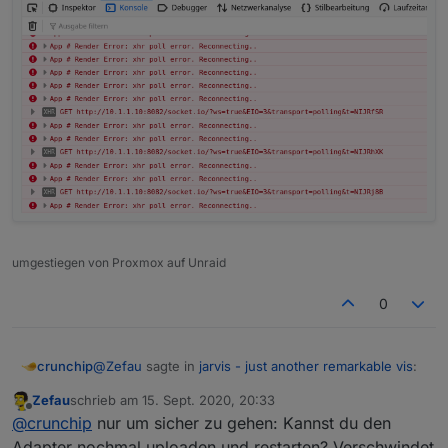
umgestiegen von Proxmox auf Unraid
0
@
Zefau
sagte in
jarvis - just another remarkable vis
:
crunchip
Zefau
schrieb am
15. Sept. 2020, 20:33
zuletzt editiert von
Offline
#socket=8084
@
crunchip
nur um sicher zu gehen: Kannst du den
Adapter nochmal uploaden und restarten? Verschwindet