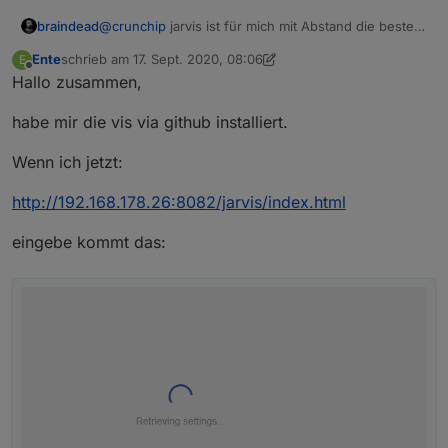
braindead
@
crunchip
jarvis ist für mich mit Abstand die beste
Visualisierung. Ich bin gespannt auf Deine Meinung.
Ente
schrieb am
17. Sept. 2020, 08:06
E
zuletzt editiert von Ente
Offline
Hallo zusammen,
habe mir die vis via github installiert.
Wenn ich jetzt:
http://192.168.178.26:8082/jarvis/index.html
eingebe kommt das: