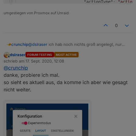
"actionType"
:
"action
"actionElement"
:
"Swi
umgestiegen von Proxmox auf Unraid
}
,
{
0
"type"
:
"device"
,
"deviceId"
:
"f6da5b96
"actionType"
:
"action
@
dslraser
ich hab noch nichts groß angelegt, nur
crunchip
"actionElement"
:
"Swi
getestet, einmal Licht und Rollo
}
dslraser
FORUM TESTING
MOST ACTIVE
[

Offline
]
,
schrieb am
17. Sept. 2020, 12:08
   {

zuletzt editiert von
"index"
:
0
@
crunchip
      "title": "",

}
      "tabs": [

danke, probiere ich mal.
]
         {

so sieht es aktuell aus, da komme ich aber wie gesagt
]
            "title": "Licht",

nicht weiter.
            "icon": "home",

}
,
            "columns": [

{
               [

"title"
:
"Rollo"
,
                  {

"icon"
:
""
,
                     "moduleConfig": {},

"columns"
:
[
                     "module": "StateList",

[
                     "title": "licht",

{
                     "devices": [

"moduleConfig"
:
{
}
,