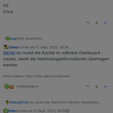
VG
Chris
0
Hallo zusammen,
Ente
E
Zefau
schrieb am
17. Sept. 2020, 08:36
habe mir die vis via github installiert.
zuletzt editiert von
Offline
@
Ente
du musst die Kachel im ioBroker Dashboard
Wenn ich jetzt:
nutzen, damit die VerbindungsInformationen übertragen
werden.
http://192.168.178.26:8082/jarvis/index.html
Meine Adapter: https://zefau.github.io/iobroker/
eingebe kommt das:
E
2 Antworten
0
Zefau
@
Ente
du musst die Kachel im ioBroker Dashboard
nutzen, damit die VerbindungsInformationen übertragen
Ente
schrieb am
17. Sept. 2020, 09:05
E
werden.
zuletzt editiert von Ente