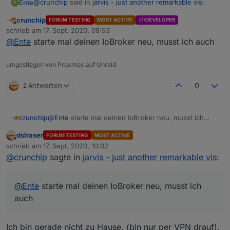
@
crunchip
said in
jarvis - just another remarkable vis
:
Ente
E
crunchip
FORUM TESTING
MOST ACTIVE
DEVELOPER
Offline
@
Ente
rechts neben dem Mülleimer
schrieb am
17. Sept. 2020, 09:53
zuletzt editiert von
@
Ente
starte mal deinen IoBroker neu, musst ich auch
Hatte mich falsch ausgedrückt:
umgestiegen von Proxmox auf Unraid
über den oben angegebenen Weg bin ich gegangen:
2 Antworten
0
Nach Klick auf dieses Icon, kommt dies:
crunchip
@
Ente
starte mal deinen IoBroker neu, musst ich
auch
dslraser
FORUM TESTING
MOST ACTIVE
Offline
schrieb am
17. Sept. 2020, 10:02
zuletzt editiert von
@
crunchip
sagte in
jarvis - just another remarkable vis
:
@
Ente
starte mal deinen IoBroker neu, musst ich
auch
Ich bin gerade nicht zu Hause. (bin nur per VPN drauf).