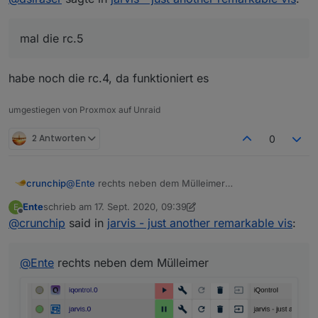
Lampen importiert, das hat auch funktioniert, die sind
anklicken sind ja nicht vorhanden. Im Wiki steht z.B.
unter Geräte zu sehen.
add new group, das habe ich hier nicht ?
mal die rc.5
Wie bekomme ich das nun in die "Anzeige"
habe noch die rc.4, da funktioniert es
umgestiegen von Proxmox auf Unraid
2 Antworten
0
crunchip
@
Ente
rechts neben dem Mülleimer
Ente
schrieb am
17. Sept. 2020, 09:39
E
zuletzt editiert von Ente
Offline
@
crunchip
said in
jarvis - just another remarkable vis
:
@
Ente
rechts neben dem Mülleimer