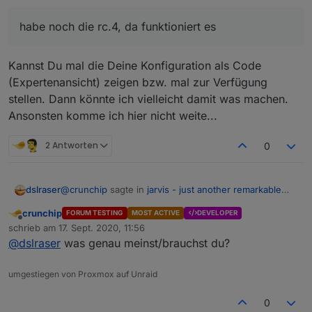
habe noch die rc.4, da funktioniert es
habe noch die rc.4, da funktioniert es
Kannst Du mal die Deine Konfiguration als Code
(Expertenansicht) zeigen bzw. mal zur Verfügung
stellen. Dann könnte ich vielleicht damit was machen.
Ansonsten komme ich hier nicht weite...
2 Antworten
0
@
crunchip
sagte in
jarvis - just another remarkable
dslraser
vis
:
crunchip
FORUM TESTING
MOST ACTIVE
DEVELOPER
Offline
habe noch die rc.4, da funktioniert es
schrieb am
17. Sept. 2020, 11:56
zuletzt editiert von
@
dslraser
was genau meinst/brauchst du?
Kannst Du mal die Deine Konfiguration als Code
umgestiegen von Proxmox auf Unraid
(Expertenansicht) zeigen bzw. mal zur Verfügung
stellen. Dann könnte ich vielleicht damit was machen.
0
Ansonsten komme ich hier nicht weite...