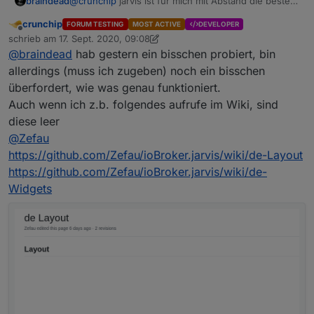
braindead
@
crunchip
jarvis ist für mich mit Abstand die beste
Visualisierung. Ich bin gespannt auf Deine Meinung.
crunchip
FORUM TESTING
MOST ACTIVE
DEVELOPER
Offline
schrieb am
17. Sept. 2020, 09:08
zuletzt editiert von crunchip
@
braindead
hab gestern ein bisschen probiert, bin
allerdings (muss ich zugeben) noch ein bisschen
überfordert, wie was genau funktioniert.
Auch wenn ich z.b. folgendes aufrufe im Wiki, sind
diese leer
@
Zefau
https://github.com/Zefau/ioBroker.jarvis/wiki/de-Layout
https://github.com/Zefau/ioBroker.jarvis/wiki/de-
Widgets