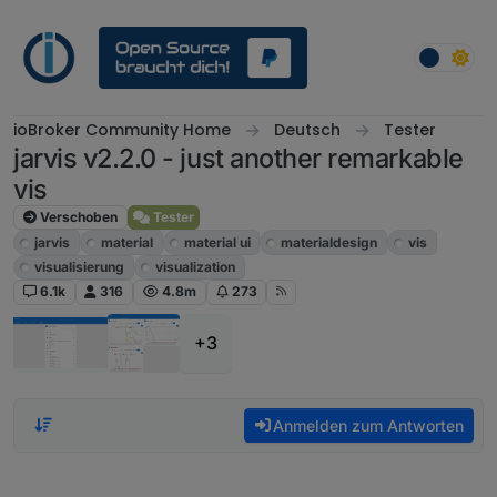
Weiter zum Inhalt
ioBroker Community Home
Deutsch
Tester
jarvis v2.2.0 - just another remarkable
vis
Verschoben
Tester
jarvis
material
material ui
materialdesign
vis
visualisierung
visualization
6.1k
316
4.8m
273
+3
Anmelden zum Antworten