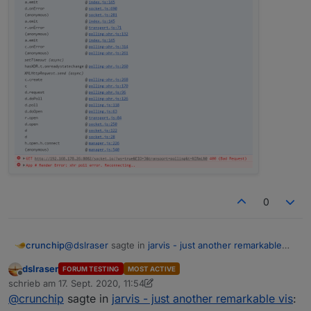
0
@
dslraser
sagte in
jarvis - just another remarkable
crunchip
vis
:
dslraser
FORUM TESTING
MOST ACTIVE
Offline
mal die rc.5
schrieb am
17. Sept. 2020, 11:54
zuletzt editiert von dslraser
@
crunchip
sagte in
jarvis - just another remarkable vis
: