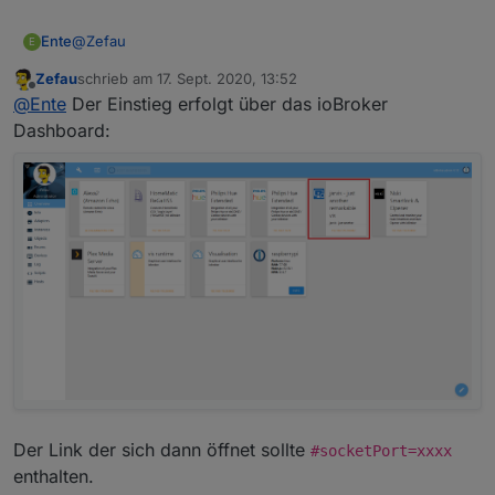
                     "moduleConfig": {},

"deviceId"
:
"rollowoh
                     "module": "StateList",

"primaryStateKey"
:
"l
@
Zefau
Ente
E
                     "title": "rollo",

"actionType"
:
"action
                     "devices": [

Zefau
schrieb am
17. Sept. 2020, 13:52
Meinst du dieses hier:
"actionElement"
:
"Bli
zuletzt editiert von
Offline
                        {

@
Ente
Der Einstieg erfolgt über das ioBroker
}
                           "type": "device",

Dashboard:
]
,
                           "deviceId": "rollo
"index"
:
0
                           "actionType": "act
}
                           "actionElement": "
]
                           "primaryStateKey":
                           "bodyStateKey": "l
]
                           "bodyElement": "Le
}
                        },

]
                        {

}
                           "type": "device",

]
                           "deviceId": "rollo
                           "primaryStateKey":
                           "actionType": "act
                           "actionElement": "
                        },

                        {

Der Link der sich dann öffnet sollte
#socketPort=xxxx
                           "type": "device",

enthalten.
                           "deviceId": "rollo