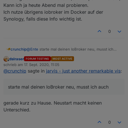
Kann ich ja heute Abend mal probieren.
Ich nutze übrigens iobroker im Docker auf der
Synology, falls diese Info wichtig ist.
0
crunchip
@
Ente
starte mal deinen IoBroker neu, musst ich
auch
dslraser
FORUM TESTING
MOST ACTIVE
Offline
schrieb am
17. Sept. 2020, 11:05
zuletzt editiert von
@
crunchip
sagte in
jarvis - just another remarkable vis
:
starte mal deinen IoBroker neu, musst ich auch
gerade kurz zu Hause. Neustart macht keinen
Unterschied.
0