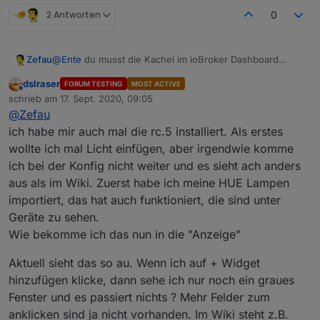
2 Antworten
0
Zefau
@
Ente
du musst die Kachel im ioBroker Dashboard
nutzen, damit die VerbindungsInformationen übertragen
dslraser
FORUM TESTING
MOST ACTIVE
werden.
Offline
schrieb am
17. Sept. 2020, 09:05
zuletzt editiert von
@
Zefau
ich habe mir auch mal die rc.5 installiert. Als erstes
wollte ich mal Licht einfügen, aber irgendwie komme
ich bei der Konfig nicht weiter und es sieht ach anders
aus als im Wiki. Zuerst habe ich meine HUE Lampen
importiert, das hat auch funktioniert, die sind unter
Geräte zu sehen.
Wie bekomme ich das nun in die "Anzeige"
Aktuell sieht das so au. Wenn ich auf + Widget
hinzufügen klicke, dann sehe ich nur noch ein graues
Fenster und es passiert nichts ? Mehr Felder zum
anklicken sind ja nicht vorhanden. Im Wiki steht z.B.