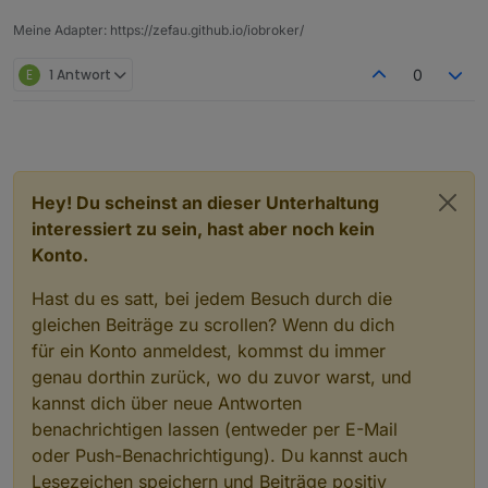
                           "primaryStateKey":
                           "actionType": "act
Meine Adapter: https://zefau.github.io/iobroker/
                           "actionElement": "
                        }

E
1 Antwort
0
                     ],

                     "index": 0

                  }

               ]

            ]

         }

Hey! Du scheinst an dieser Unterhaltung
      ]

interessiert zu sein, hast aber noch kein
   }

Konto.
Hast du es satt, bei jedem Besuch durch die
gleichen Beiträge zu scrollen? Wenn du dich
für ein Konto anmeldest, kommst du immer
genau dorthin zurück, wo du zuvor warst, und
kannst dich über neue Antworten
benachrichtigen lassen (entweder per E-Mail
oder Push-Benachrichtigung). Du kannst auch
Lesezeichen speichern und Beiträge positiv