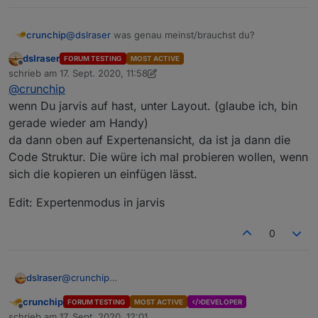
crunchip
@
dslraser
was genau meinst/brauchst du?
dslraser
FORUM TESTING
MOST ACTIVE
Offline
schrieb am
17. Sept. 2020, 11:58
zuletzt editiert von dslraser
@
crunchip
wenn Du jarvis auf hast, unter Layout. (glaube ich, bin
gerade wieder am Handy)
da dann oben auf Expertenansicht, da ist ja dann die
Code Struktur. Die würe ich mal probieren wollen, wenn
sich die kopieren un einfügen lässt.
Edit: Expertenmodus in jarvis
0
@
crunchip
dslraser
wenn Du jarvis auf hast, unter Layout. (glaube ich, bin
crunchip
FORUM TESTING
MOST ACTIVE
DEVELOPER
gerade wieder am Handy)
Edit: Expertenmodus in jarvis
Offline
schrieb am
17. Sept. 2020, 12:01