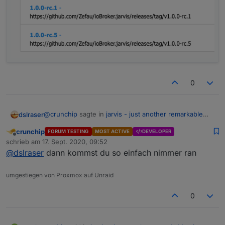
0
@
crunchip
sagte in
jarvis - just another remarkable
dslraser
vis
:
crunchip
FORUM TESTING
MOST ACTIVE
DEVELOPER
Offline
habe noch die rc.4, da funktioniert es
schrieb am
17. Sept. 2020, 09:52
zuletzt editiert von
@
dslraser
dann kommst du so einfach nimmer ran
Die gibt es im iobroker so nicht/nicht mehr
umgestiegen von Proxmox auf Unraid
Einfach den Link ändern ?
0