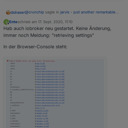
@
crunchip
sagte in
jarvis - just another remarkable
dslraser
vis
:
Ente
schrieb am
17. Sept. 2020, 11:10
E
zuletzt editiert von
Offline
Hab auch iobroker neu gestartet. Keine Änderung,
starte mal deinen IoBroker neu, musst ich auch
immer noch Meldung: "retrieving settings"
gerade kurz zu Hause. Neustart macht keinen
In der Browser-Console steht:
Unterschied.