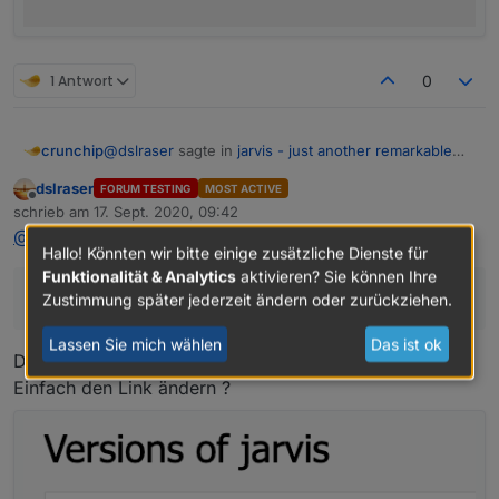
1 Antwort
0
@
dslraser
sagte in
jarvis - just another remarkable
crunchip
vis
:
dslraser
FORUM TESTING
MOST ACTIVE
Offline
mal die rc.5
schrieb am
17. Sept. 2020, 09:42
zuletzt editiert von
@
crunchip
sagte in
jarvis - just another remarkable vis
:
Hallo! Könnten wir bitte einige zusätzliche Dienste für
habe noch die rc.4, da funktioniert es
Funktionalität & Analytics
aktivieren? Sie können Ihre
habe noch die rc.4, da funktioniert es
Zustimmung später jederzeit ändern oder zurückziehen.
Lassen Sie mich wählen
Das ist ok
Die gibt es im iobroker so nicht/nicht mehr
Einfach den Link ändern ?