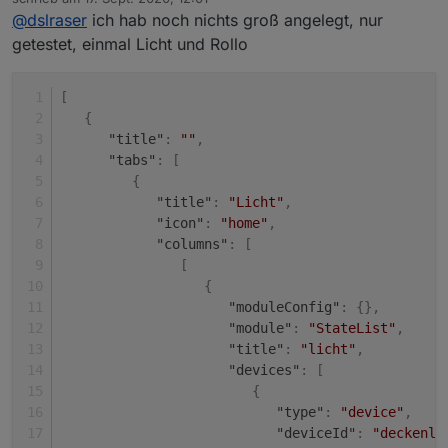
da dann oben auf Expertenansicht, da ist ja dann die
zuletzt editiert von
@
dslraser
ich hab noch nichts groß angelegt, nur
Code Struktur. Die würe ich mal probieren wollen,
wenn sich die kopieren un einfügen lässt.
getestet, einmal Licht und Rollo
[
{
"title"
:
""
,
"tabs"
:
[
{
"title"
:
"Licht"
,
"icon"
:
"home"
,
"columns"
:
[
[
{
"moduleConfig"
:
{
}
,
"module"
:
"StateList"
,
"title"
:
"licht"
,
"devices"
:
[
{
"type"
:
"device"
,
"deviceId"
:
"deckenla