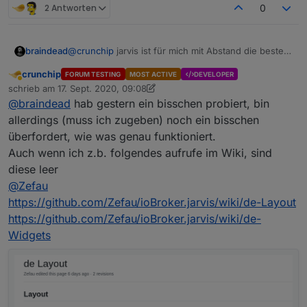
2 Antworten
0
braindead
@
crunchip
jarvis ist für mich mit Abstand die beste
Visualisierung. Ich bin gespannt auf Deine Meinung.
crunchip
FORUM TESTING
MOST ACTIVE
DEVELOPER
Abwesend
schrieb am
17. Sept. 2020, 09:08
zuletzt editiert von crunchip
@
braindead
hab gestern ein bisschen probiert, bin
allerdings (muss ich zugeben) noch ein bisschen
überfordert, wie was genau funktioniert.
Auch wenn ich z.b. folgendes aufrufe im Wiki, sind
diese leer
@
Zefau
https://github.com/Zefau/ioBroker.jarvis/wiki/de-Layout
https://github.com/Zefau/ioBroker.jarvis/wiki/de-
Widgets