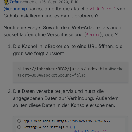
Zefau
schrieb am
16. Sept. 2020, 11:10
FF, ist nix verschwunden.
zuletzt editiert von
Offline
@
crunchip
kannst du bitte die aktuelle
von
Auch hatte ich es mit dem Handy probiert, da auch
v1.0.0-rc.4
nur der Ladekreis
Github installieren und es damit probieren?
Noch eine Frage: Sowohl dein Web-Adapter als auch
socket laufen ohne Verschlüsselung (
), oder?
Secure
Die Kachel in ioBroker sollte eine URL öffnen, die
grob wie folgt aussieht:
https://iobroker:8082/jarvis/index.html
#socke
tPort=8084&socketSecure=false
Die Daten verarbeitet jarvis und nutzt die
angegebenen Daten zur Verbindung. Außerdem
sollten diese Daten in der Konsole erscheinen: