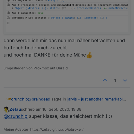
dann werde ich mir das nun mal näher betrachten und
hoffe ich finde mich zurecht
und nochmal DANKE für deine Mühe
umgestiegen von Proxmox auf Unraid
1
@
braindead
sagte in
jarvis - just another remarkable
crunchip
vis
:
Zefau
schrieb am
16. Sept. 2020, 19:38
zuletzt editiert von
Offline
Es muss einen anderen Unterschied geben.
@
crunchip
super klasse, das erleichtert mich!! :)
Meine Adapter: https://zefau.github.io/iobroker/
Ist nur die Frage, was da noch mit reinspielen kann