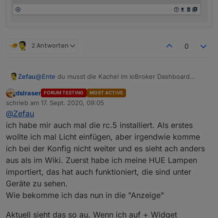
Habt ihr eine Idee?
VG
Chris
2 Antworten
0
Zefau
@
Ente
du musst die Kachel im ioBroker Dashboard
nutzen, damit die VerbindungsInformationen übertragen
dslraser
FORUM TESTING
MOST ACTIVE
werden.
Offline
schrieb am
17. Sept. 2020, 09:05
zuletzt editiert von
@
Zefau
ich habe mir auch mal die rc.5 installiert. Als erstes
wollte ich mal Licht einfügen, aber irgendwie komme
ich bei der Konfig nicht weiter und es sieht ach anders
aus als im Wiki. Zuerst habe ich meine HUE Lampen
importiert, das hat auch funktioniert, die sind unter
Geräte zu sehen.
Wie bekomme ich das nun in die "Anzeige"
Aktuell sieht das so au. Wenn ich auf + Widget