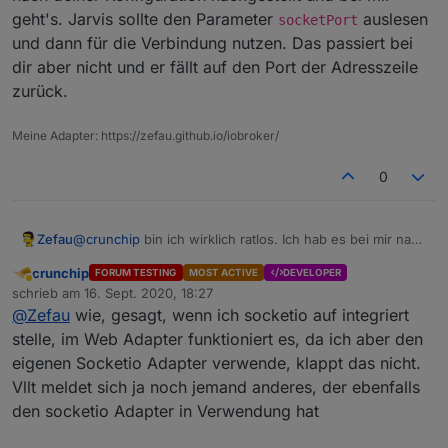
ja siehe Screen
geht's. Jarvis sollte den Parameter
auslesen
socketPort
https://forum.iobroker.net/post/489029
und dann für die Verbindung nutzen. Das passiert bei
@
Zefau
sagte in
jarvis - just another remarkable vis
:
dir aber nicht und er fällt auf den Port der Adresszeile
zurück.
kannst du bitte die aktuelle v1.0.0-rc.4
Meine Adapter: https://zefau.github.io/iobroker/
probier ich dann aus
0
@
Zefau
sagte in
jarvis - just another remarkable vis
:
Zefau
@
crunchip
bin ich wirklich ratlos. Ich hab es bei mir nach
Die Kachel in ioBroker sollte eine URL öffnen
deiner Konfiguration nachgestellt und bei mir geht's.
crunchip
FORUM TESTING
MOST ACTIVE
DEVELOPER
Jarvis sollte den Parameter
socketPort
auslesen und
Abwesend
die URL ist ok....unverschlüsselt(http)
schrieb am
16. Sept. 2020, 18:27
dann für die Verbindung nutzen. Das passiert bei dir
zuletzt editiert von
@
Zefau
wie, gesagt, wenn ich socketio auf integriert
aber nicht und er fällt auf den Port der Adresszeile
@
Zefau
sagte in
jarvis - just another remarkable vis
:
zurück.
stelle, im Web Adapter funktioniert es, da ich aber den
eigenen Socketio Adapter verwende, klappt das nicht.
Die Daten verarbeitet jarvis und nutzt die
Vllt meldet sich ja noch jemand anderes, der ebenfalls
angegebenen Daten zur Verbindung.
den socketio Adapter in Verwendung hat
das funktioniert nicht