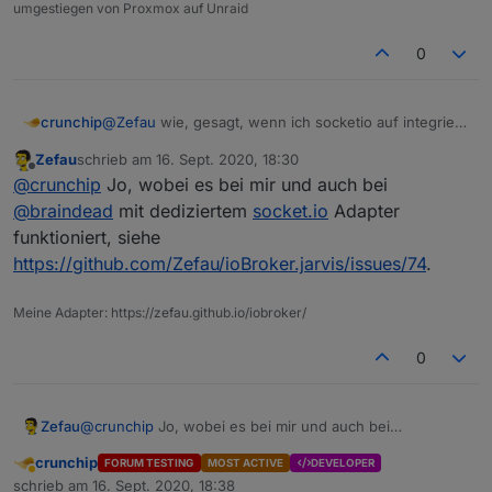
umgestiegen von Proxmox auf Unraid
0
crunchip
@
Zefau
wie, gesagt, wenn ich socketio auf integriert
stelle, im Web Adapter funktioniert es, da ich aber
Zefau
schrieb am
16. Sept. 2020, 18:30
den eigenen Socketio Adapter verwende, klappt das
zuletzt editiert von
Offline
@
crunchip
Jo, wobei es bei mir und auch bei
nicht.
Vllt meldet sich ja noch jemand anderes, der
@
braindead
mit dediziertem
socket.io
Adapter
ebenfalls den socketio Adapter in Verwendung hat
funktioniert, siehe
https://github.com/Zefau/ioBroker.jarvis/issues/74
.
Meine Adapter: https://zefau.github.io/iobroker/
0
Zefau
@
crunchip
Jo, wobei es bei mir und auch bei
@
braindead
mit dediziertem
socket.io
Adapter
crunchip
FORUM TESTING
MOST ACTIVE
DEVELOPER
funktioniert, siehe
Abwesend
schrieb am
16. Sept. 2020, 18:38
https://github.com/Zefau/ioBroker.jarvis/issues/74
.