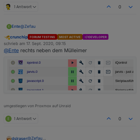
1 Antwort
0
@
Zefau
Ente
E
crunchip
FORUM TESTING
MOST ACTIVE
DEVELOPER
Meinst du dieses hier:
Abwesend
schrieb am
17. Sept. 2020, 09:15
zuletzt editiert von
@
Ente
rechts neben dem Mülleimer
umgestiegen von Proxmox auf Unraid
E
1 Antwort
0
@
Zefau
dslraser