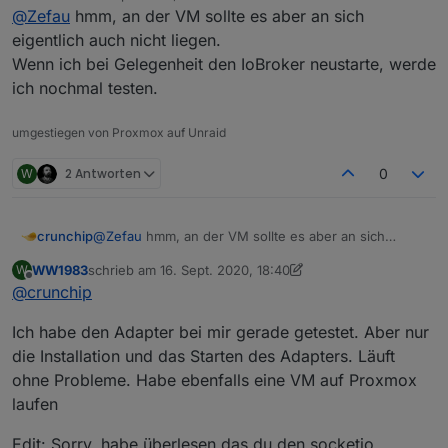
zuletzt editiert von
@
Zefau
hmm, an der VM sollte es aber an sich
eigentlich auch nicht liegen.
Wenn ich bei Gelegenheit den IoBroker neustarte, werde
ich nochmal testen.
umgestiegen von Proxmox auf Unraid
W
2 Antworten
0
crunchip
@
Zefau
hmm, an der VM sollte es aber an sich
eigentlich auch nicht liegen.
WW1983
schrieb am
16. Sept. 2020, 18:40
W
Wenn ich bei Gelegenheit den IoBroker neustarte,
zuletzt editiert von WW1983
Offline
@
crunchip
werde ich nochmal testen.
Ich habe den Adapter bei mir gerade getestet. Aber nur
die Installation und das Starten des Adapters. Läuft
ohne Probleme. Habe ebenfalls eine VM auf Proxmox
laufen
Edit: Sorry, habe überlesen das du den socketio