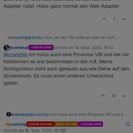
Adapter nutzt. Habe ganz normal den Web-Adapter
1
crunchip
@
Zefau
hmm, an der VM sollte es aber an sich
eigentlich auch nicht liegen.
braindead
schrieb am
16. Sept. 2020, 18:43
DEVELOPER
Wenn ich bei Gelegenheit den IoBroker neustarte,
zuletzt editiert von
Offline
@
crunchip
Ich nutze auch eine Proxmox VM und bei mir
werde ich nochmal testen.
funktioniert es wie beschrieben in der rc4. Meine
Konfiguration sieht auch genauso aus wie Deine auf den
Screenshots. Es muss einen anderen Unterschied
geben.
0
braindead
@
crunchip
Ich nutze auch eine Proxmox VM und bei
mir funktioniert es wie beschrieben in der rc4.
crunchip
FORUM TESTING
MOST ACTIVE
DEVELOPER
Meine Konfiguration sieht auch genauso aus wie
Abwesend
schrieb am
16. Sept. 2020, 19:17
Deine auf den Screenshots. Es muss einen anderen
zuletzt editiert von crunchip