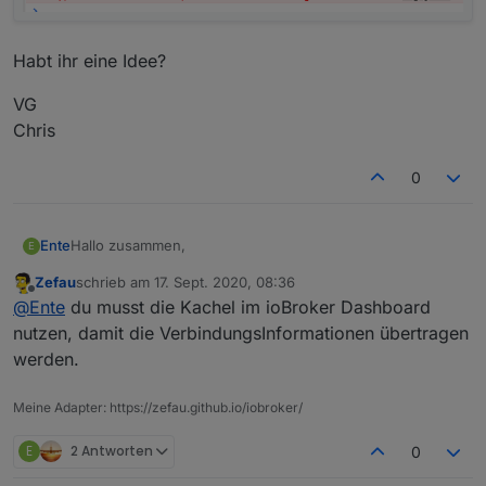
Habt ihr eine Idee?
VG
Chris
0
Hallo zusammen,
Ente
E
Zefau
schrieb am
17. Sept. 2020, 08:36
habe mir die vis via github installiert.
zuletzt editiert von
Offline
@
Ente
du musst die Kachel im ioBroker Dashboard
Wenn ich jetzt:
nutzen, damit die VerbindungsInformationen übertragen
werden.
http://192.168.178.26:8082/jarvis/index.html
Meine Adapter: https://zefau.github.io/iobroker/
eingebe kommt das:
E
2 Antworten
0