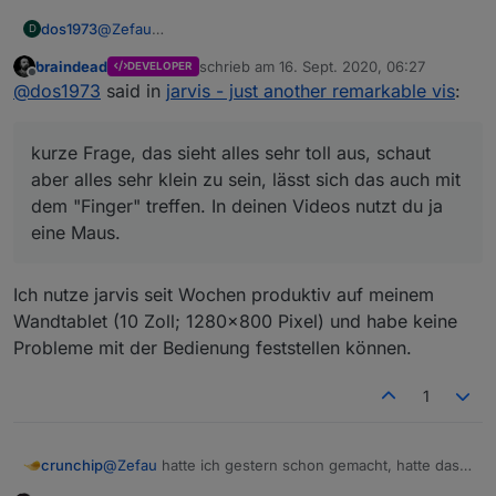
@
Zefau
dos1973
D
kurze Frage, das sieht alles sehr toll aus, schaut aber
braindead
schrieb am
16. Sept. 2020, 06:27
DEVELOPER
alles sehr klein zu sein, lässt sich das auch mit dem
ich muss das mal am WE probieren, aber das war
zuletzt editiert von
Offline
@
dos1973
said in
jarvis - just another remarkable vis
:
"Finger" treffen. In deinen Videos nutzt du ja eine
mein erster Eindruck
Maus.
kurze Frage, das sieht alles sehr toll aus, schaut
aber alles sehr klein zu sein, lässt sich das auch mit
dem "Finger" treffen. In deinen Videos nutzt du ja
eine Maus.
Ich nutze jarvis seit Wochen produktiv auf meinem
Wandtablet (10 Zoll; 1280x800 Pixel) und habe keine
Probleme mit der Bedienung feststellen können.
1
crunchip
@
Zefau
hatte ich gestern schon gemacht, hatte das
Fenster rund 3 min offen, mit Chrome sowohl auch