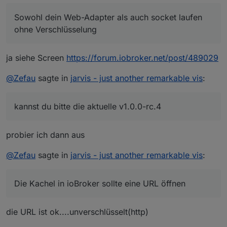
Sowohl dein Web-Adapter als auch socket laufen
ohne Verschlüsselung
Die Daten verarbeitet jarvis und nutzt die
angegebenen Daten zur Verbindung. Außerdem
sollten diese Daten in der Konsole erscheinen:
ja siehe Screen
https://forum.iobroker.net/post/489029
@
Zefau
sagte in
jarvis - just another remarkable vis
:
kannst du bitte die aktuelle v1.0.0-rc.4
probier ich dann aus
@
Zefau
sagte in
jarvis - just another remarkable vis
:
Die Kachel in ioBroker sollte eine URL öffnen
die URL ist ok....unverschlüsselt(http)