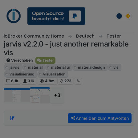
Weiter zum Inhalt
ioBroker Community Home
Deutsch
Tester
jarvis v2.2.0 - just another remarkable
vis
Verschoben
Tester
jarvis
material
material ui
materialdesign
vis
visualisierung
visualization
6.1k
316
4.8m
273
+3
Anmelden zum Antworten