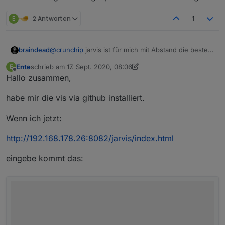
E
2 Antworten
1
braindead
@
crunchip
jarvis ist für mich mit Abstand die beste
Visualisierung. Ich bin gespannt auf Deine Meinung.
Ente
schrieb am
17. Sept. 2020, 08:06
E
zuletzt editiert von Ente
Offline
Hallo zusammen,
habe mir die vis via github installiert.
Wenn ich jetzt:
http://192.168.178.26:8082/jarvis/index.html
eingebe kommt das: