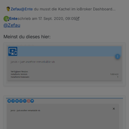
Zefau
@
Ente
du musst die Kachel im ioBroker Dashboard
nutzen, damit die VerbindungsInformationen übertragen
Ente
schrieb am
17. Sept. 2020, 09:05
E
werden.
zuletzt editiert von Ente
Offline
@
Zefau
Meinst du dieses hier:
Danach passiert nichts mehr.
Console im Browser liefert das: