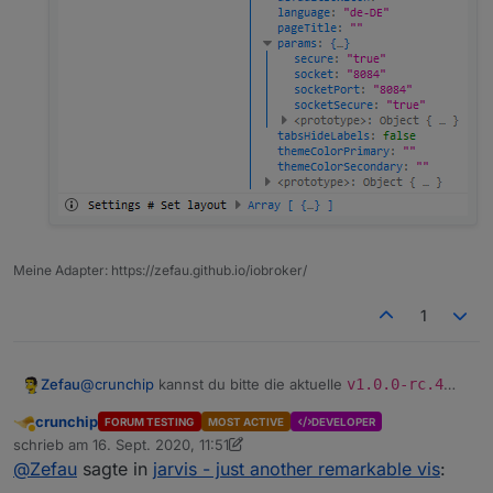
Meine Adapter: https://zefau.github.io/iobroker/
1
@
crunchip
kannst du bitte die aktuelle
v1.0.0-rc.4
Zefau
von Github installieren und es damit probieren?
crunchip
FORUM TESTING
MOST ACTIVE
DEVELOPER
Noch eine Frage: Sowohl dein Web-Adapter als auch
Abwesend
schrieb am
16. Sept. 2020, 11:51
socket laufen ohne Verschlüsselung (
Secure
), oder?
zuletzt editiert von crunchip
@
Zefau
sagte in
jarvis - just another remarkable vis
:
Die Kachel in ioBroker sollte eine URL öffnen, die
grob wie folgt aussieht: