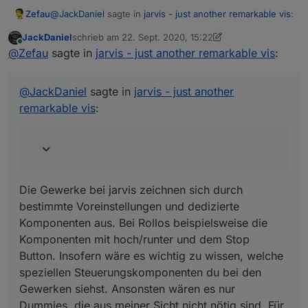
dann sollte es gehen.
@
JackDaniel
sagte in
jarvis - just another remarkable vis
:
Zefau
JackDaniel
schrieb am
22. Sept. 2020, 15:22
zuletzt editiert von JackDaniel
Online
so jetzt hab ich wirklich gewerke die mir fehlen:
@
Zefau
sagte in
jarvis - just another remarkable vis
:
steckdosen, lüfter, wetterstation, saugroboter,
Die Gewerke bei jarvis zeichnen sich durch bestimmte
wischroboter, tv,sprachassi
Voreinstellungen und dedizierte Komponenten aus. Bei
@
JackDaniel
sagte in
jarvis - just another
(google,alexa,lautsprecher
Rollos beispielsweise die Komponenten mit hoch/runter
remarkable vis
:
und dem Stop Button. Insofern wäre es wichtig zu
wissen, welche speziellen Steuerungskomponenten du
bei den Gewerken siehst. Ansonsten wären es nur
Dummies, die aus meiner Sicht nicht nötig sind. Für
Steckdosen beispielsweise genügt ja die SwitchInput
Komponente.
Die Gewerke bei jarvis zeichnen sich durch
bestimmte Voreinstellungen und dedizierte
Komponenten aus. Bei Rollos beispielsweise die
Komponenten mit hoch/runter und dem Stop
Button. Insofern wäre es wichtig zu wissen, welche
speziellen Steuerungskomponenten du bei den
Gewerken siehst. Ansonsten wären es nur
Dummies, die aus meiner Sicht nicht nötig sind. Für