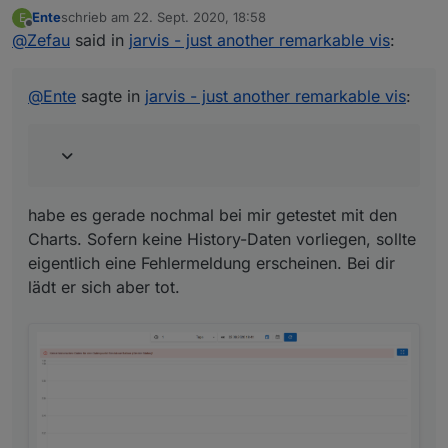
Ente
schrieb am
22. Sept. 2020, 18:58
E
zuletzt editiert von
Offline
@
Zefau
said in
Simmt, da gibt es keine Daten:
jarvis - just another remarkable vis
:
habe es gerade nochmal bei mir getestet mit den Charts.
@
Ente
sagte in
jarvis - just another remarkable vis
:
Sofern keine History-Daten vorliegen, sollte eigentlich
eine Fehlermeldung erscheinen. Bei dir lädt er sich aber
tot.
habe es gerade nochmal bei mir getestet mit den
Charts. Sofern keine History-Daten vorliegen, sollte
eigentlich eine Fehlermeldung erscheinen. Bei dir
Hast du eine Fehlermeldung in der Browser Konsole?
lädt er sich aber tot.