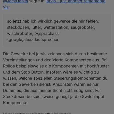
@
JackDaniel
sagte in
jarvis - just another remarkable
(google,alexa,lautsprecher
umso mehr fällt mir ein was ich alles aufs handy
bringen kann :)
vis
:
meine chefin wird sich freuen da nur mehr ein
"app" von nöten sein wird
so jetzt hab ich wirklich gewerke die mir fehlen:
steckdosen, lüfter, wetterstation, saugroboter,
wischroboter, tv,sprachassi
(google,alexa,lautsprecher
Die Gewerke bei jarvis zeichnen sich durch bestimmte
Voreinstellungen und dedizierte Komponenten aus. Bei
Rollos beispielsweise die Komponenten mit hoch/runter
und dem Stop Button. Insofern wäre es wichtig zu
wissen, welche speziellen Steuerungskomponenten du
bei den Gewerken siehst. Ansonsten wären es nur
Dummies, die aus meiner Sicht nicht nötig sind. Für
Steckdosen beispielsweise genügt ja die SwitchInput
Komponente.
Meine Adapter: https://zefau.github.io/iobroker/