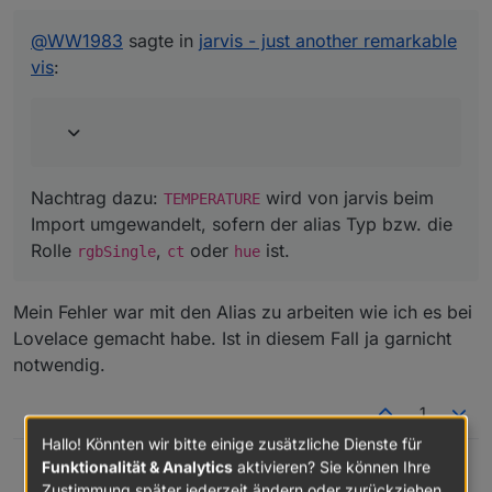
Nachtrag dazu:
TEMPERATURE
wird von jarvis beim
@
WW1983
sagte in
jarvis - just another remarkable
Import umgewandelt, sofern der alias Typ bzw. die Rolle
vis
:
rgbSingle
,
ct
oder
hue
ist.
Nachtrag dazu:
wird von jarvis beim
TEMPERATURE
Import umgewandelt, sofern der alias Typ bzw. die
Rolle
,
oder
ist.
rgbSingle
ct
hue
Mein Fehler war mit den Alias zu arbeiten wie ich es bei
Lovelace gemacht habe. Ist in diesem Fall ja garnicht
notwendig.
1
Hallo! Könnten wir bitte einige zusätzliche Dienste für
Funktionalität & Analytics
aktivieren? Sie können Ihre
@
WW1983
sagte in
jarvis - just another remarkable vis
:
Zefau
Zustimmung später jederzeit ändern oder zurückziehen.