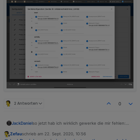
2 Antworten
0
so jetzt hab ich wirklich gewerke die mir fehlen:
JackDaniel
steckdosen, lüfter, wetterstation, saugroboter,
Zefau
schrieb am
22. Sept. 2020, 10:56
wischroboter, tv,sprachassi
boah um so mehr ich mich hiermit beschäftige
zuletzt editiert von
Offline