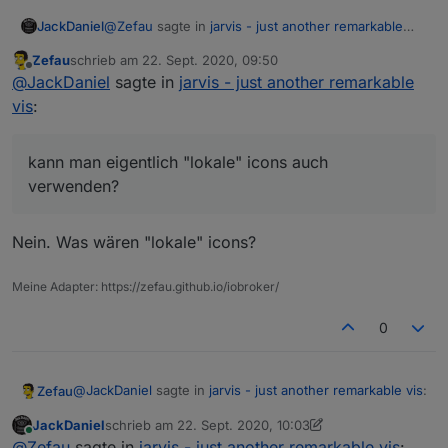
@
Zefau
sagte in
jarvis - just another remarkable
JackDaniel
vis
:
Zefau
schrieb am
22. Sept. 2020, 09:50
zuletzt editiert von
Offline
@
WW1983
@
JackDaniel
sagte in
jarvis - just
@
JackDaniel
sagte in
jarvis - just another remarkable
another remarkable vis
:
vis
:
danke ist wieder alles da
kann man eigentlich "lokale" icons auch
hab jetzt auch mal auf rc11 aktualisiert,
verwenden?
kann man eigentlich "lokale" icons auch
jetzt sind bei mir die icons weg
verwenden?
Könnt ihr beide die
rc-12
probieren, ob die
Icons angezeigt werden?
Nein. Was wären "lokale" icons?
Meine Adapter: https://zefau.github.io/iobroker/
0
@
JackDaniel
sagte in
jarvis - just another remarkable vis
:
Zefau
JackDaniel
schrieb am
22. Sept. 2020, 10:03
zuletzt editiert von JackDaniel
Online
kann man eigentlich "lokale" icons auch
@
Zefau
sagte in
jarvis - just another remarkable vis
: