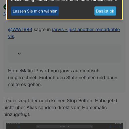
WW1983
schrieb am
22. Sept. 2020, 10:50
W
zuletzt editiert von
Lassen Sie mich wählen
Das ist ok
Offline
@
Zefau
said in
Ich weiß ist nicht deine Baustelle. Aber kannst du
jarvis - just another remarkable vis
:
mir bei dem WORKING State helfen? Ich habe bei
HomeMatic IP wird von jarvis automatisch umgerechnet.
dem Hommematic Broll leider keinen Status „true“
Einfach den State nehmen und dann sollte es gehen.
@
WW1983
sagte in
jarvis - just another remarkable
wenn die Rolläden gerade hoch-/runterfahren. Ich
kann es aber sicherlich mit der Umrechenfunktion
vis
:
realisieren, oder? Ich habe den Status „activity“
HomeMatic IP wird von jarvis automatisch
umgerechnet. Einfach den State nehmen und dann
sollte es gehen.
Leider zeigt der noch keinen Stop Button. Habe jetzt
nicht über Alias sondern direkt vom Homematic
hinzugefügt: