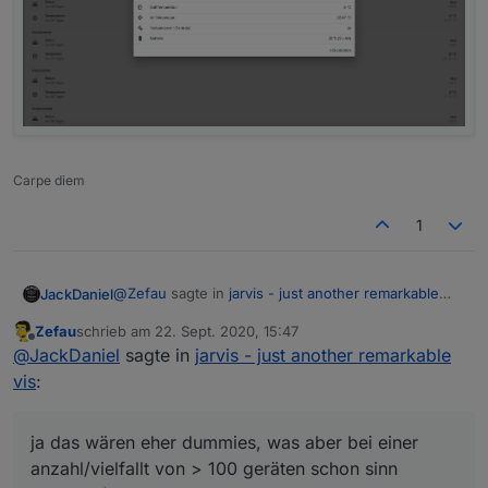
Carpe diem
1
@
Zefau
sagte in
jarvis - just another remarkable
JackDaniel
vis
:
Zefau
schrieb am
22. Sept. 2020, 15:47
zuletzt editiert von
Offline
@
JackDaniel
sagte in
jarvis - just another
@
JackDaniel
sagte in
jarvis - just another remarkable
remarkable vis
:
vis
:
ja das wären eher dummies, was aber bei einer
anzahl/vielfallt von > 100 geräten schon sinn
so jetzt hab ich wirklich gewerke die mir
machen (zb. nach gewerke sortieren beim geräte
ja das wären eher dummies, was aber bei einer
fehlen:
bearbeiten)
anzahl/vielfallt von > 100 geräten schon sinn
steckdosen, lüfter, wetterstation,
zb. bei den steckdose visualisiere ich bei mir immer