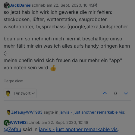
JackDaniel
schrieb am
22. Sept. 2020, 10:45
zuletzt editiert von JackDaniel
Online
so jetzt hab ich wirklich gewerke die mir fehlen:
steckdosen, lüfter, wetterstation, saugroboter,
wischroboter, tv,sprachassi (google,alexa,lautsprecher
boah um so mehr ich mich hiermit beschäftige umso
mehr fällt mir ein was ich alles aufs handy bringen kann
:)
meine chefin wird sich freuen da nur mehr ein "app"
von nöten sein wird
Carpe diem
1 Antwort
0
@
WW1983
sagte in
jarvis - just another remarkable vis
:
Zefau
WW1983
schrieb am
22. Sept. 2020, 10:48
W
zuletzt editiert von
Offline
@
Zefau
said in
Dimmer wird nun angezeigt. Farbe jedoch nicht:
jarvis - just another remarkable vis
: