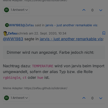
Meine Adapter: https://zefau.github.io/iobroker/
W
1 Antwort
0
@
Zefau
said in
jarvis - just another remarkable vis
:
WW1983
W
Zefau
schrieb am
22. Sept. 2020, 10:34
zuletzt editiert von
Offline
@
WW1983
sagte in
jarvis - just another
@
WW1983
sagte in
jarvis - just another remarkable vis
:
remarkable vis
:
Dimmer wird nun angezeigt. Farbe jedoch nicht:
Dimmer wird nun angezeigt. Farbe jedoch nicht:
Eine Frage habe ich noch. Wieso werden
Der Stop-Button wird nicht angezeigt.
bei mir bei den Lampen nicht die
Zusatzfunktionen (Dimmer, Farbe etc)
Nachtrag dazu:
wird von jarvis beim Import
TEMPERATURE
angezeigt. Muss ich dafür noch was
umgewandelt, sofern der alias Typ bzw. die Rolle
einstellen?
,
oder
ist.
rgbSingle
ct
hue
Ist ein Bug. Kannst du
v1.0.0-rc.13
Meine Adapter: https://zefau.github.io/iobroker/
probieren? Damit sollte es passen.
W
1 Antwort
0