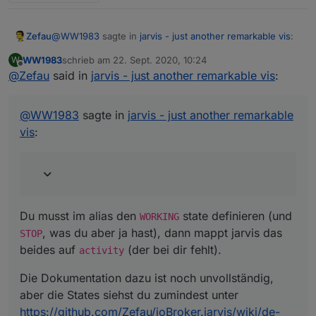
@
WW1983
sagte in
jarvis - just another remarkable vis
:
Zefau
WW1983
schrieb am
22. Sept. 2020, 10:24
W
zuletzt editiert von
Offline
@
Zefau
said in
Das ist die hmip-broll Version
jarvis - just another remarkable vis
:
Du musst im alias den
WORKING
state definieren (und
@
WW1983
sagte in
jarvis - just another remarkable
STOP
, was du aber ja hast), dann mappt jarvis das
vis
:
beides auf
activity
(der bei dir fehlt).
Die Dokumentation dazu ist noch unvollständig, aber die
States siehst du zumindest unter
https://github.com/Zefau/ioBroker.jarvis/wiki/de-
Functions#gewerk-blind
.
Du musst im alias den
state definieren (und
WORKING
, was du aber ja hast), dann mappt jarvis das
STOP
beides auf
(der bei dir fehlt).
activity
Die Dokumentation dazu ist noch unvollständig,
aber die States siehst du zumindest unter
https://github.com/Zefau/ioBroker.jarvis/wiki/de-