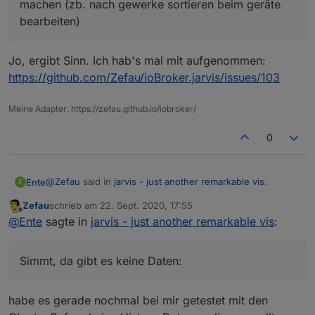
saugroboter, wischroboter, tv,sprachassi
machen (zb. nach gewerke sortieren beim geräte
ein/aus, momentverbrauch, gesamtverbrach,
(google,alexa,lautsprecher
Kindersicherung, strom spannung
bearbeiten)
Die Gewerke bei jarvis zeichnen sich durch
Jo, ergibt Sinn. Ich hab's mal mit aufgenommen:
bestimmte Voreinstellungen und dedizierte
https://github.com/Zefau/ioBroker.jarvis/issues/103
Komponenten aus. Bei Rollos beispielsweise
die Komponenten mit hoch/runter und dem
Stop Button. Insofern wäre es wichtig zu
Meine Adapter: https://zefau.github.io/iobroker/
wissen, welche speziellen
Steuerungskomponenten du bei den
0
Gewerken siehst. Ansonsten wären es nur
Dummies, die aus meiner Sicht nicht nötig
sind. Für Steckdosen beispielsweise genügt ja
@
Zefau
said in
jarvis - just another remarkable vis
:
Ente
E
die SwitchInput Komponente.
Zefau
schrieb am
22. Sept. 2020, 17:55
zuletzt editiert von
Offline
@
Ente
Wie hast du das Widget konfiguriert? Bist du
@
Ente
sagte in
jarvis - just another remarkable vis
:
sicher, dass du schon History-Daten auf dem
History Adapter auf Datenpunkt:
Datenpunkt hast?
Simmt, da gibt es keine Daten:
Simmt, da gibt es keine Daten:
habe es gerade nochmal bei mir getestet mit den