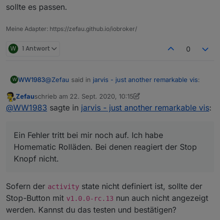
sollte es passen.
Die Dokumentation dazu ist noch unvollständig,
aber die States siehst du zumindest unter
https://github.com/Zefau/ioBroker.jarvis/wiki/de
Meine Adapter: https://zefau.github.io/iobroker/
-Functions#gewerk-blind
.
W
1 Antwort
0
@
Zefau
said in
jarvis - just another remarkable vis
:
WW1983
W
Zefau
schrieb am
22. Sept. 2020, 10:15
zuletzt editiert von Zefau
Offline
@
WW1983
sagte in
jarvis - just another
@
WW1983
sagte in
jarvis - just another remarkable vis
:
remarkable vis
:
Achso klar. Klingt plausibel.
Ein Fehler tritt bei mir noch auf. Ich habe
Gibt es derzeit eine Möglichkeit Text-
Ein Fehler tritt bei mir noch auf. Ich habe Homematic
Homematic Rolläden. Bei denen reagiert der Stop
Eingabefelder zu erstellen? Ich habe
Rolläden. Bei denen reagiert der Stop Knopf nicht.
Knopf nicht.
aktuell bei Lovelace eine Card fürs
Badzimmer um die Luftfeuchtigkeit zu
überwachen. Dazu gebe ich die maximale
Sofern der
state nicht definiert ist, sollte der
activity
Luftfeuchtigkeit ein. Wenn die
überschritten wird, geht die Lüftung an.
Stop-Button mit
nun auch nicht angezeigt
v1.0.0-rc.13
Hier meine Lösung bei Lovelace:
werden. Kannst du das testen und bestätigen?