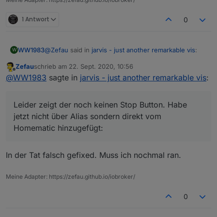
1 Antwort
0
@
Zefau
said in
jarvis - just another remarkable vis
:
WW1983
W
Zefau
schrieb am
22. Sept. 2020, 10:56
zuletzt editiert von
Offline
@
WW1983
sagte in
jarvis - just another
@
WW1983
sagte in
jarvis - just another remarkable vis
:
remarkable vis
:
Leider zeigt der noch keinen Stop Button. Habe jetzt
nicht über Alias sondern direkt vom Homematic
Leider zeigt der noch keinen Stop Button. Habe
Ich weiß ist nicht deine Baustelle. Aber
hinzugefügt:
jetzt nicht über Alias sondern direkt vom
kannst du mir bei dem WORKING State
Homematic hinzugefügt:
helfen? Ich habe bei dem Hommematic
Broll leider keinen Status „true“ wenn die
Rolläden gerade hoch-/runterfahren. Ich
In der Tat falsch gefixed. Muss ich nochmal ran.
kann es aber sicherlich mit der
Umrechenfunktion realisieren, oder? Ich
habe den Status „activity“
Meine Adapter: https://zefau.github.io/iobroker/
0
HomeMatic IP wird von jarvis automatisch
umgerechnet. Einfach den State nehmen und