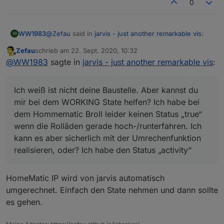
0
@
Zefau
said in
jarvis - just another remarkable vis
:
WW1983
W
Zefau
schrieb am
22. Sept. 2020, 10:32
zuletzt editiert von
Offline
@
WW1983
sagte in
jarvis - just another
@
WW1983
sagte in
jarvis - just another remarkable vis
:
remarkable vis
:
Ich weiß ist nicht deine Baustelle. Aber kannst du mir
bei dem WORKING State helfen? Ich habe bei dem
Ich weiß ist nicht deine Baustelle. Aber kannst du
Das ist die hmip-broll Version
Hommematic Broll leider keinen Status „true“ wenn
mir bei dem WORKING State helfen? Ich habe bei
die Rolläden gerade hoch-/runterfahren. Ich kann es
dem Hommematic Broll leider keinen Status „true“
aber sicherlich mit der Umrechenfunktion realisieren,
1 = UP
Du musst im alias den
WORKING
state definieren
wenn die Rolläden gerade hoch-/runterfahren. Ich
oder? Ich habe den Status „activity“
2 = Down
(und
STOP
, was du aber ja hast), dann mappt
3 = Stable
Kann doch mit der Umrechnung definieren, wenn der
kann es aber sicherlich mit der Umrechenfunktion
jarvis das beides auf
activity
(der bei dir
Status 1 oder 2 ist, dann WORKING auf true setzen?
realisieren, oder? Ich habe den Status „activity“
fehlt).
Allerdings kenn ich mich mit de Umrechnung nicht
aus.
Die Dokumentation dazu ist noch unvollständig,
aber die States siehst du zumindest unter
HomeMatic IP wird von jarvis automatisch
https://github.com/Zefau/ioBroker.jarvis/wiki/de
umgerechnet. Einfach den State nehmen und dann sollte
-Functions#gewerk-blind
.
es gehen.