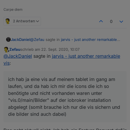
Carpe diem
2 Antworten
0
@
Zefau
sagte in
jarvis - just another remarkable
JackDaniel
vis
:
Zefau
schrieb am
22. Sept. 2020, 10:07
zuletzt editiert von
Offline
@
JackDaniel
sagte in
jarvis - just another
@
JackDaniel
sagte in
jarvis - just another remarkable
remarkable vis
:
vis
:
ich hab ja eine vis auf meinem tablet im gang am
laufen, und da hab ich mir die icons die ich so
kann man eigentlich "lokale" icons auch
benötigte und nicht vorhanden waren unter
ich hab ja eine vis auf meinem tablet im gang am
verwenden?
"vis.0/main/Bilder" auf der iobroker installation
laufen, und da hab ich mir die icons die ich so
abgelegt (somit brauche ich nur die vis sichern und
benötigte und nicht vorhanden waren unter
die bilder sind auch dabei)
Nein. Was wären "lokale" icons?
"vis.0/main/Bilder" auf der iobroker installation
abgelegt (somit brauche ich nur die vis sichern und
die bilder sind auch dabei)