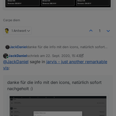
Carpe diem
1 Antwort
1
JackDaniel
danke für die info mit den icons, natürlich sofort
nachgeholt :)
JackDaniel
schrieb am
22. Sept. 2020, 15:43
zuletzt editiert von JackDaniel
Online
@
JackDaniel
sagte in
jarvis - just another remarkable
vis
:
danke für die info mit den icons, natürlich sofort
nachgeholt :)
und was mir dabei aufgefallen ist das rechts unten
das
close
nicht übersetzt ist (denglisch), in den
einstellungen habe ich deutsch aktiv, bzw. könnte
man das eventuell optional machen da ja eh rechts