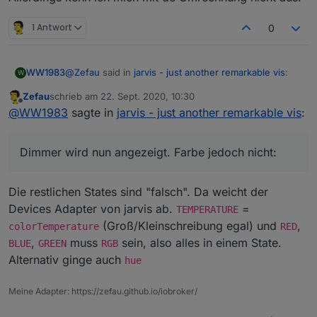
1 Antwort
0
@
Zefau
said in
jarvis - just another remarkable vis
:
WW1983
W
Zefau
schrieb am
22. Sept. 2020, 10:30
zuletzt editiert von
Offline
@
WW1983
sagte in
jarvis - just another
@
WW1983
sagte in
jarvis - just another remarkable vis
:
remarkable vis
:
Dimmer wird nun angezeigt. Farbe jedoch nicht:
Dimmer wird nun angezeigt. Farbe jedoch nicht:
Eine Frage habe ich noch. Wieso werden
Der Stop-Button wird nicht angezeigt.
bei mir bei den Lampen nicht die
Zusatzfunktionen (Dimmer, Farbe etc)
Die restlichen States sind "falsch". Da weicht der
angezeigt. Muss ich dafür noch was
Devices Adapter von jarvis ab.
=
TEMPERATURE
einstellen?
(Groß/Kleinschreibung egal) und
,
colorTemperature
RED
,
muss
sein, also alles in einem State.
BLUE
GREEN
RGB
Ist ein Bug. Kannst du
v1.0.0-rc.13
Alternativ ginge auch
hue
probieren? Damit sollte es passen.
Meine Adapter: https://zefau.github.io/iobroker/