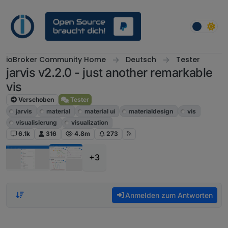
Weiter zum Inhalt
ioBroker Community Home
Deutsch
Tester
jarvis v2.2.0 - just another remarkable
vis
Verschoben
Tester
jarvis
material
material ui
materialdesign
vis
visualisierung
visualization
6.1k
316
4.8m
273
+3
Anmelden zum Antworten