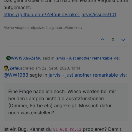
Das geht aktuell nicht. Ich hab ein Feature Request dafür
aufgemacht:
https://github.com/Zefau/ioBroker.jarvis/issues/101
Meine Adapter: https://zefau.github.io/iobroker/
0
@
Zefau
said in
jarvis - just another remarkable vis
:
WW1983
W
Zefau
schrieb am
22. Sept. 2020, 10:14
zuletzt editiert von
Offline
@
WW1983
sagte in
jarvis - just another
@
WW1983
sagte in
jarvis - just another remarkable vis
:
remarkable vis
:
Kenn mich mit Alias nicht so gut aus. Habe es
lediglich über den „Geräte“ Adapter angelegt. Aber
Eine Frage habe ich noch. Wieso werden bei mir
Das ist die hmip-broll Version
werde mich mal mit beschäftigen. Danke für den
Eine Frage habe ich noch. Wieso werden bei mir bei
bei den Lampen nicht die Zusatzfunktionen
Hinweis.
den Lampen nicht die Zusatzfunktionen (Dimmer,
(Dimmer, Farbe etc) angezeigt. Muss ich dafür
Farbe etc) angezeigt. Muss ich dafür noch was
Du musst im alias den
WORKING
state definieren
noch was einstellen?
einstellen?
(und
STOP
, was du aber ja hast), dann mappt
jarvis das beides auf
activity
(der bei dir
fehlt).
Ist ein Bug. Kannst du
probieren? Damit
v1.0.0-rc.13