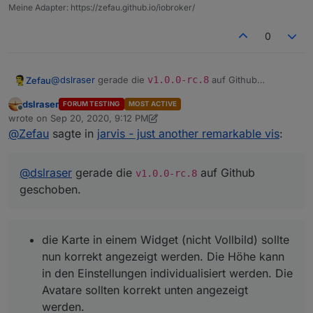
Meine Adapter: https://zefau.github.io/iobroker/
0
@
dslraser
gerade die
v1.0.0-rc.8
auf Github
Zefau
geschoben.
dslraser
FORUM TESTING
MOST ACTIVE
beim Hinzufügen von Geräten zu der Karte, sollte
Offline
wrote on
Sep 20, 2020, 9:12 PM
Könntest du die drei Punkte testen und bestätigen?
nun ein Fehler erscheinen, wenn der Datenpunkt
last edited by dslraser
Sep 20, 2020, 11:14 PM
@
Zefau
sagte in
jarvis - just another remarkable vis
:
Danke dir!
position
fehlt.
die Karte in einem Widget (nicht Vollbild) sollte nun
korrekt angezeigt werden. Die Höhe kann in den
@
dslraser
gerade die
auf Github
Einstellungen individualisiert werden. Die Avatare
v1.0.0-rc.8
sollten korrekt unten angezeigt werden.
geschoben.
das Importieren von alias Geräten sollte bei einer
"inkorrekten" Struktur nun einen Fehler ausgeben
und sich nicht "tot" laden
die Karte in einem Widget (nicht Vollbild) sollte
nun korrekt angezeigt werden. Die Höhe kann
in den Einstellungen individualisiert werden. Die
Avatare sollten korrekt unten angezeigt
werden.