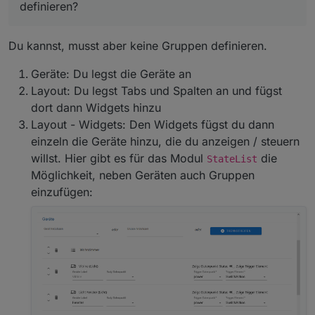
definieren?
Vielen Dank :)
definieren?
Siehe
https://forum.iobroker.net/post/526170
Du kannst, musst aber keine Gruppen definieren.
Impressionen
Geräte: Du legst die Geräte an
Die Konfiguration von Modulen kann frei angeordnet
Layout: Du legst Tabs und Spalten an und fügst
werden.
Nachfolgend einige Impressionen / Beispiele:
Users
dort dann Widgets hinzu
Layout - Widgets: Den Widgets fügst du dann
@
braindead
:
https://forum.iobroker.net/post/490283
@
JackDaniel
:
https://forum.iobroker.net/post/490928
einzeln die Geräte hinzu, die du anzeigen / steuern
@
Mooo
:
https://forum.iobroker.net/post/493843
Screencast / Video
willst. Hier gibt es für das Modul
die
StateList
Möglichkeit, neben Geräten auch Gruppen
einzufügen: