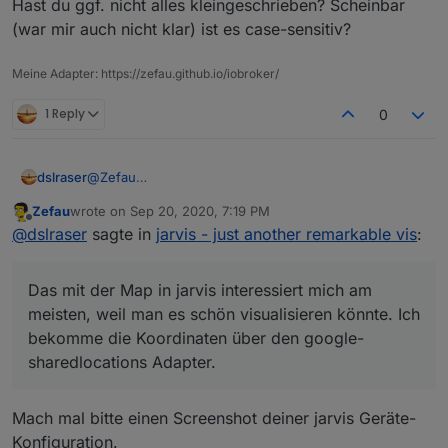
Hast du ggf. nicht alles kleingeschrieben? Scheinbar
(war mir auch nicht klar) ist es case-sensitiv?
Meine Adapter: https://zefau.github.io/iobroker/
1 Reply
0
@
Zefau
dslraser
@
braindead
Zefau
wrote on
Sep 20, 2020, 7:19 PM
die alias Geschichte ist für mich auch nicht so wichtig,
last edited by
Offline
@
dslraser
sagte in
jarvis - just another remarkable vis
:
die nutze ich nur in einem Blockly, weil es damit
einfacher ist.
https://forum.iobroker.net/post/273896
Das mit der Map in jarvis interessiert mich am
Das mit der Map in jarvis interessiert mich am meisten,
weil man es schön visualisieren könnte. Ich bekomme
meisten, weil man es schön visualisieren könnte. Ich
die Koordinaten über den google-sharedlocations
bekomme die Koordinaten über den google-
Adapter.
sharedlocations Adapter.
Mach mal bitte einen Screenshot deiner jarvis Geräte-
Konfiguration.