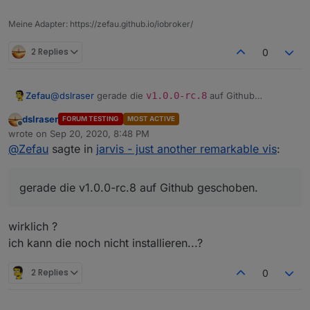
Meine Adapter: https://zefau.github.io/iobroker/
2 Replies
0
@
dslraser
gerade die
v1.0.0-rc.8
auf Github
Zefau
geschoben.
dslraser
FORUM TESTING
MOST ACTIVE
beim Hinzufügen von Geräten zu der Karte, sollte
Offline
wrote on
Sep 20, 2020, 8:48 PM
Könntest du die drei Punkte testen und bestätigen?
nun ein Fehler erscheinen, wenn der Datenpunkt
last edited by
@
Zefau
sagte in
jarvis - just another remarkable vis
:
Danke dir!
position
fehlt.
die Karte in einem Widget (nicht Vollbild) sollte nun
korrekt angezeigt werden. Die Höhe kann in den
gerade die v1.0.0-rc.8 auf Github geschoben.
Einstellungen individualisiert werden. Die Avatare
sollten korrekt unten angezeigt werden.
das Importieren von alias Geräten sollte bei einer
wirklich ?
"inkorrekten" Struktur nun einen Fehler ausgeben
und sich nicht "tot" laden
ich kann die noch nicht installieren...?
2 Replies
0