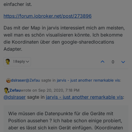
einfacher ist.
https://forum.iobroker.net/post/273896
Das mit der Map in jarvis interessiert mich am meisten,
weil man es schön visualisieren könnte. Ich bekomme
die Koordinaten über den google-sharedlocations
Adapter.
1 Reply
0
@
Zefau
sagte in
jarvis - just another remarkable vis
:
dslraser
Zefau
wrote on
Sep 20, 2020, 7:18 PM
last edited by
Offline
Das sind Geräte mit position Datenpunkt kannst
@
dslraser
sagte in
jarvis - just another remarkable vis
:
du mit Icon und iconstyle ausstatten. Icon kann
Wie müssen die Datenpunkte für die Geräte mit
auch ein base64 image / avatar sein.
Position aussehen ? Ich habe schon einige probiert,
Wie müssen die Datenpunkte für die Geräte mit
aber es lässt sich kein Gerät einfügen. (Koordinaten
Position aussehen ? Ich habe schon einige probiert,
habe ich ja)
aber es lässt sich kein Gerät einfügen. (Koordinaten