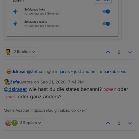
2 Replies
0
@
Zefau
sagte in
jarvis - just another remarkable vis
:
dslraser
Zefau
wrote on
Sep 21, 2020, 7:44 PM
last edited by
Offline
Kannst du beides testen und bestätigen?
@
dslraser
wie hast du die states benannt?
oder
power
oder ganz anders?
level
Alias ist noch das gleiche Verhalten.
Meine Adapter: https://zefau.github.io/iobroker/
Jetzt werden die beiden Steckdosen in der Gruppe
gar nicht mehr geschaltet, egal ob mit oder ohne
E
3 Replies
0
unreach. Einzeln schalten sie noch.