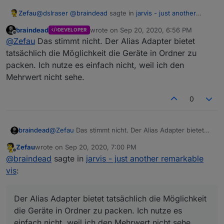
@
dslraser
@
braindead
sagte in
jarvis - just another
Zefau
remarkable vis
:
braindead
wrote on
Sep 20, 2020, 6:56 PM
DEVELOPER
last edited by
Offline
Der Unterschied zu mir ist, dass ich meine Geräte
@
Zefau
Das stimmt nicht. Der Alias Adapter bietet
nicht in Ordner gepackt habe.
tatsächlich die Möglichkeit die Geräte in Ordner zu
Die offizielle Struktur des Adapters legt einen Channel
packen. Ich nutze es einfach nicht, weil ich den
für das Gerät an:
Mehrwert nicht sehe.
jarvis ist so programmiert, dass unter
alias.0
alle
0
Channels ausgelesen werden. Alles andere ist
individuell und nicht supported.
braindead
@
Zefau
Das stimmt nicht. Der Alias Adapter bietet
tatsächlich die Möglichkeit die Geräte in Ordner zu
Zefau
wrote on
Sep 20, 2020, 7:00 PM
packen. Ich nutze es einfach nicht, weil ich den
last edited by
Offline
@
braindead
sagte in
jarvis - just another remarkable
Mehrwert nicht sehe.
vis
:
Der Alias Adapter bietet tatsächlich die Möglichkeit
die Geräte in Ordner zu packen. Ich nutze es
einfach nicht, weil ich den Mehrwert nicht sehe.