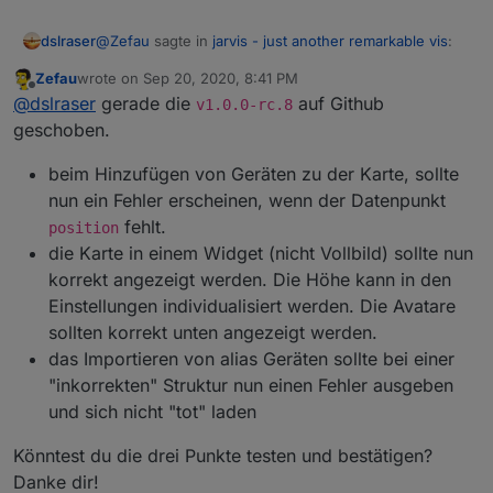
@
Zefau
sagte in
jarvis - just another remarkable vis
:
dslraser
Zefau
wrote on
Sep 20, 2020, 8:41 PM
last edited by
Offline
Hast du ggf. nicht alles kleingeschrieben?
@
dslraser
gerade die
auf Github
v1.0.0-rc.8
Hast du ggf. nicht alles kleingeschrieben? Scheinbar
Scheinbar (war mir auch nicht klar) ist es case-
geschoben.
(war mir auch nicht klar) ist es case-sensitiv?
das war es, damit geht es.
sensitiv?
beim Hinzufügen von Geräten zu der Karte, sollte
nun ein Fehler erscheinen, wenn der Datenpunkt
fehlt.
position
die Karte in einem Widget (nicht Vollbild) sollte nun
korrekt angezeigt werden. Die Höhe kann in den
Einstellungen individualisiert werden. Die Avatare
sollten korrekt unten angezeigt werden.
das Importieren von alias Geräten sollte bei einer
"inkorrekten" Struktur nun einen Fehler ausgeben
und sich nicht "tot" laden
Könntest du die drei Punkte testen und bestätigen?
Danke dir!