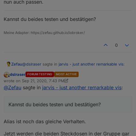
nun auch passen.
Kannst du beides testen und bestätigen?
Meine Adapter: https://zefau.github.io/iobroker/
0
@
dslraser
sagte in
jarvis - just another remarkable vis
:
Zefau
dslraser
FORUM TESTING
MOST ACTIVE
Offline
Das scheint so noch nicht zu gehen. Ein Fehler
wrote on
Sep 21, 2020, 7:43 PM
last edited by dslraser
Sep 21, 2020, 9:44 PM
kommt nicht
@
Zefau
sagte in
jarvis - just another remarkable vis
:
Könntest du mit der
v1.0.0-rc.9
von Github nochmal
probieren, ob der Import der Alias devices nun nicht
mehr unendlich lädt? Bin mir nicht sicher, ob ich den
@
dslraser
sagte in
jarvis - just another remarkable vis
:
Kannst du beides testen und bestätigen?
Fehler bereinigt habe, aber bei mir klappt es nun.
Einzeln lassen die sich schalten. Wenn ich unreach
Alias ist noch das gleiche Verhalten.
lösche, dann werden die auch über die Gruppe mit
Die Schaltung von Gruppen sollte mit der
v1.0.0-rc.9
an/aus geschaltet.
Jetzt werden die beiden Steckdosen in der Gruppe gar
nun auch passen.