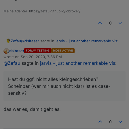
Meine Adapter: https://zefau.github.io/iobroker/
0
@
dslraser
sagte in
jarvis - just another remarkable vis
:
Zefau
dslraser
FORUM TESTING
MOST ACTIVE
Offline
Wie müssen die Datenpunkte für die Geräte mit
wrote on
Sep 20, 2020, 7:36 PM
last edited by
Position aussehen ? Ich habe schon einige
@
Zefau
sagte in
jarvis - just another remarkable vis
:
probiert, aber es lässt sich kein Gerät einfügen.
(Koordinaten habe ich ja)
Hast du ggf. nicht alles kleingeschrieben?
Scheinbar (war mir auch nicht klar) ist es case-
sensitiv?
das war es, damit geht es.
0