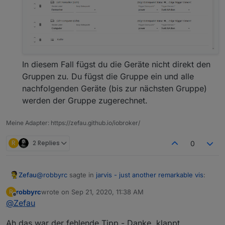
Screenshots
Beispiel: Dashboard (3
columns
)
In diesem Fall fügst du die Geräte nicht direkt den
Gruppen zu. Du fügst die Gruppe ein und alle
nachfolgenden Geräte (bis zur nächsten Gruppe)
werden der Gruppe zugerechnet.
Meine Adapter: https://zefau.github.io/iobroker/
R
2 Replies
0
@
robbyrc
sagte in
jarvis - just another remarkable vis
:
Zefau
robbyrc
wrote on
Sep 21, 2020, 11:38 AM
R
last edited by
Offline
@
Zefau
Ich finde in keinem der Fenster (Geräte neu
Anlagegen), eine möglichkeit, die Gruppen zu
Du kannst, musst aber keine Gruppen definieren.
definieren?
Ah das war der fehlende Tipp - Danke, klappt