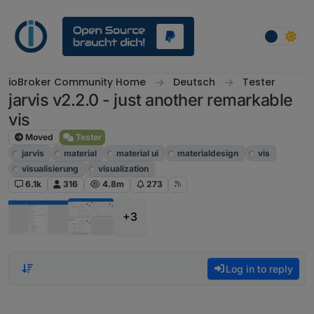
Skip to content
ioBroker Community Home
Deutsch
Tester
jarvis v2.2.0 - just another remarkable
vis
Moved
Tester
jarvis
material
material ui
materialdesign
vis
visualisierung
visualization
6.1k
316
4.8m
273
+3
Log in to reply