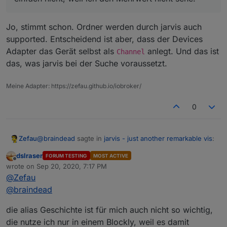
Jo, stimmt schon. Ordner werden durch jarvis auch
supported. Entscheidend ist aber, dass der Devices
Adapter das Gerät selbst als
anlegt. Und das ist
Channel
das, was jarvis bei der Suche voraussetzt.
Meine Adapter: https://zefau.github.io/iobroker/
0
@
braindead
sagte in
jarvis - just another remarkable vis
:
Zefau
dslraser
FORUM TESTING
MOST ACTIVE
Offline
Der Alias Adapter bietet tatsächlich die Möglichkeit
wrote on
Sep 20, 2020, 7:17 PM
last edited by
die Geräte in Ordner zu packen. Ich nutze es
@
Zefau
Jo, stimmt schon. Ordner werden durch jarvis auch
einfach nicht, weil ich den Mehrwert nicht sehe.
@
braindead
supported. Entscheidend ist aber, dass der Devices
Adapter das Gerät selbst als
Channel
anlegt. Und das
die alias Geschichte ist für mich auch nicht so wichtig,
ist das, was jarvis bei der Suche voraussetzt.
die nutze ich nur in einem Blockly, weil es damit