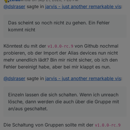
last edited by
Offline
@
dslraser
gerade die
v1.0.0-rc.8
auf Github
@
dslraser
sagte in
jarvis - just another remarkable vis
:
StateListHorizontal
geschoben.
die Karte in einem Widget (nicht Vollbild)
Das scheint so noch nicht zu gehen. Ein Fehler
sollte nun korrekt angezeigt werden. Die
kommt nicht
Das funktioniert jetzt auch ohne Vollbild
Höhe kann in den Einstellungen
individualisiert werden. Die Avatare sollten
Konfiguration / erste Schritte
korrekt unten angezeigt werden.
Könntest du mit der
von Github nochmal
siehe Wiki auf Github
v1.0.0-rc.9
das Importieren von alias Geräten sollte bei
probieren, ob der Import der Alias devices nun nicht
einer "inkorrekten" Struktur nun einen
Das scheint so noch nicht zu gehen. Ein Fehler kommt
Fehler ausgeben und sich nicht "tot" laden
mehr unendlich lädt? Bin mir nicht sicher, ob ich den
nicht
Ausblick / Roadmap
Fehler bereinigt habe, aber bei mir klappt es nun.
Variante 2
Ihr habt Wünsche? Bitte legt
ein Issue auf Github
an.
@
dslraser
sagte in
jarvis - just another remarkable vis
:
MEILENSTEINE / ROADMAPs
siehe
Einzeln lassen die sich schalten. Wenn ich unreach
https://github.com/Zefau/ioBroker.jarvis/milestones
lösche, dann werden die auch über die Gruppe mit
nächste Release
an/aus geschaltet.
ROADMAP v2.1.0
ROADMAP v3.0.0
Die Schaltung von Gruppen sollte mit der
v1.0.0-rc.9