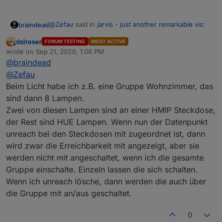
@
Zefau
said in
jarvis - just another remarkable vis
:
braindead
dslraser
FORUM TESTING
MOST ACTIVE
Offline
In diesem Fall fügst du die Geräte nicht direkt
wrote on
Sep 21, 2020, 1:06 PM
last edited by
den Gruppen zu. Du fügst die Gruppe ein und
@
braindead
Das wirkte zunächst etwas komisch auf mich, ist
alle nachfolgenden Geräte (bis zur nächsten
@
Zefau
tatsächlich aber sehr smart gemacht.
Gruppe) werden der Gruppe zugerechnet.
In diesem Fall fügst du die Geräte nicht direkt den
Beim Licht habe ich z.B. eine Gruppe Wohnzimmer, das
Gruppen zu. Du fügst die Gruppe ein und alle
sind dann 8 Lampen.
nachfolgenden Geräte (bis zur nächsten Gruppe)
Zwei von diesen Lampen sind an einer HMIP Steckdose,
werden der Gruppe zugerechnet.
der Rest sind HUE Lampen. Wenn nun der Datenpunkt
unreach bei den Steckdosen mit zugeordnet ist, dann
Beispiel: Status (3
columns
, davon 2 leer)
wird zwar die Erreichbarkeit mit angezeigt, aber sie
werden nicht mit angeschaltet, wenn ich die gesamte
Gruppe einschalte. Einzeln lassen die sich schalten.
Wenn ich unreach lösche, dann werden die auch über
die Gruppe mit an/aus geschaltet.
0