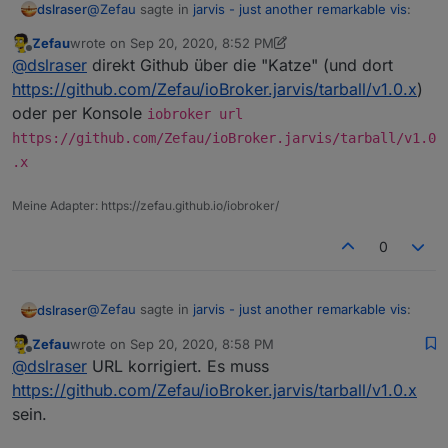
@
Zefau
sagte in
jarvis - just another remarkable vis
:
dslraser
Zefau
wrote on
Sep 20, 2020, 8:52 PM
last edited by Zefau
Sep 20, 2020, 10:58 PM
Offline
gerade die v1.0.0-rc.8 auf Github geschoben.
@
dslraser
direkt Github über die "Katze" (und dort
https://github.com/Zefau/ioBroker.jarvis/tarball/v1.0.x
)
oder per Konsole
wirklich ?
iobroker url
ich kann die noch nicht installieren...?
https://github.com/Zefau/ioBroker.jarvis/tarball/v1.0
.x
Meine Adapter: https://zefau.github.io/iobroker/
0
@
Zefau
sagte in
jarvis - just another remarkable vis
:
dslraser
Zefau
wrote on
Sep 20, 2020, 8:58 PM
last edited by
Offline
gerade die v1.0.0-rc.8 auf Github geschoben.
@
dslraser
URL korrigiert. Es muss
https://github.com/Zefau/ioBroker.jarvis/tarball/v1.0.x
sein.
wirklich ?
ich kann die noch nicht installieren...?