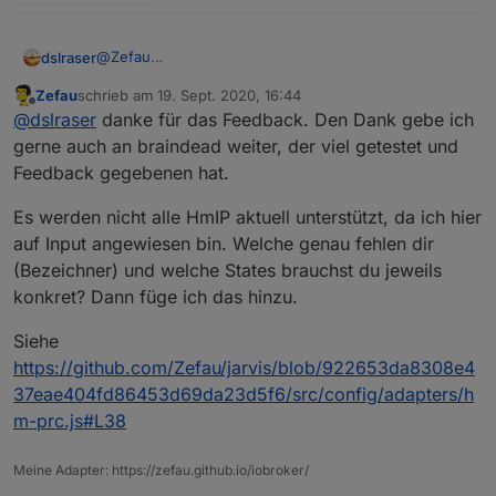
@
Zefau
dslraser
mal so ein erstes Feedback, aber ich habe noch nicht
Zefau
schrieb am
19. Sept. 2020, 16:44
wirklich viel drinn.
Beispiel bei mir
zuletzt editiert von
Offline
@
dslraser
danke für das Feedback. Den Dank gebe ich
Die Lampen(bei mir HUE) gehen wirklich schnell zu
erstellen. Wenn man mal kapiert hat wie man die Icon
gerne auch an braindead weiter, der viel getestet und
setzen kann sieht es auch gut aus. Die Steuerung der
Feedback gegebenen hat.
Lampen funktioniert im vollem Umfang.👍
Es werden nicht alle HmIP aktuell unterstützt, da ich hier
auf Input angewiesen bin. Welche genau fehlen dir
(Bezeichner) und welche States brauchst du jeweils
konkret? Dann füge ich das hinzu.
Siehe
https://github.com/Zefau/jarvis/blob/922653da8308e4
37eae404fd86453d69da23d5f6/src/config/adapters/h
m-prc.js#L38
Meine Adapter: https://zefau.github.io/iobroker/