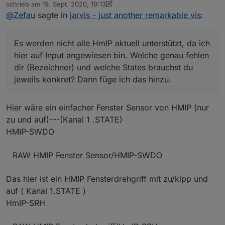
Offline
schrieb am
19. Sept. 2020, 19:13
auf Input angewiesen bin. Welche genau fehlen dir
zuletzt editiert von dslraser
@
Zefau
sagte in
jarvis - just another remarkable vis
:
(Bezeichner) und welche States brauchst du jeweils
Siehe
konkret? Dann füge ich das hinzu.
https://github.com/Zefau/jarvis/blob/922653da8308e437
eae404fd86453d69da23d5f6/src/config/adapters/hm-
Es werden nicht alle HmIP aktuell unterstützt, da ich
prc.js#L38
hier auf Input angewiesen bin. Welche genau fehlen
dir (Bezeichner) und welche States brauchst du
jeweils konkret? Dann füge ich das hinzu.
Hier wäre ein einfacher Fenster Sensor von HMIP (nur
zu und auf)---(Kanal 1 .STATE)
HMIP-SWDO
RAW HMIP Fenster Sensor/HMIP-SWDO
Das hier ist ein HMIP Fensterdrehgriff mit zu/kipp und
auf ( Kanal 1.STATE )
HmIP-SRH