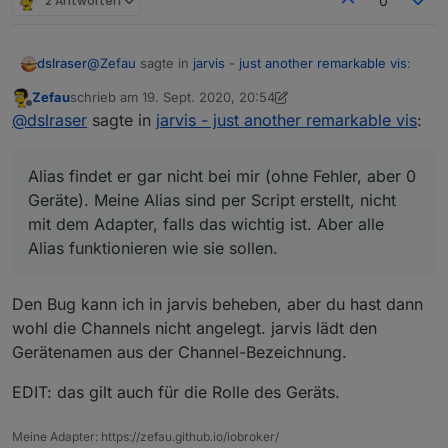
2 Antworten
0
@
Zefau
sagte in
jarvis - just another remarkable vis
:
dslraser
Zefau
schrieb am
19. Sept. 2020, 20:54
zuletzt editiert von Zefau
Offline
@
dslraser
@
dslraser
sagte in
jarvis - just another remarkable vis
:
Alias findet er gar nicht bei mir (ohne Fehler, aber 0
Ich habe die auch als Alias für die Fenster,
Geräte). Meine Alias sind per Script erstellt, nicht mit
Alias findet er gar nicht bei mir (ohne Fehler, aber 0
aber irgendwie hat der Adapter beim Import
dem Adapter, falls das wichtig ist. Aber alle Alias
Geräte). Meine Alias sind per Script erstellt, nicht
Versuch ewig gedreht, oder dauert das halt
funktionieren wie sie sollen.
mit dem Adapter, falls das wichtig ist. Aber alle
einfach länger ? Ich habe es dann
abgebrochen.
Alias funktionieren wie sie sollen.
Klingt nach einem Bug. Kannst du das nochmal
Den Bug kann ich in jarvis beheben, aber du hast dann
machen und schauen, ob ein Fehler in der
wohl die Channels nicht angelegt. jarvis lädt den
Browser Konsole angezeigt wird?
Gerätenamen aus der Channel-Bezeichnung.
EDIT: das gilt auch für die Rolle des Geräts.
Meine Adapter: https://zefau.github.io/iobroker/