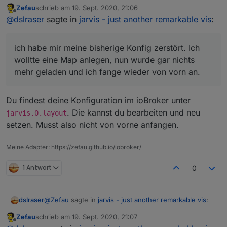
Zefau
schrieb am
19. Sept. 2020, 21:06
zuletzt editiert von
Offline
Welchen Browser nutzt du auf dem Mac und
@
dslraser
sagte in
jarvis - just another remarkable vis
:
sieht es in anderen Browsern (auf dem Mac oder
Chrome.
Windows) korrekt aus?
Andere Browser habe ich nicht probiert.
ich habe mir meine bisherige Konfig zerstört. Ich
ich habe mir meine bisherige Konfig zerstört. Ich
wolltte eine Map anlegen, nun wurde gar nichts
wolltte eine Map anlegen, nun wurde gar nichts mehr
mehr geladen und ich fange wieder von vorn an.
geladen und ich fange wieder von vorn an.
Wenn ich die Seite schmaler schiebe, dann sieht es
Du findest deine Konfiguration im ioBroker unter
wieder aus wie es sein soll.
. Die kannst du bearbeiten und neu
jarvis.0.layout
setzen. Musst also nicht von vorne anfangen.
Meine Adapter: https://zefau.github.io/iobroker/
1 Antwort
0
Muß ich da etwas anders einstellen ?
@
Zefau
sagte in
jarvis - just another remarkable vis
:
dslraser
Zefau
schrieb am
19. Sept. 2020, 21:07
zuletzt editiert von
Offline