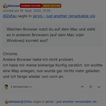
dslraser
FORUM TESTING
MOST ACTIVE
Offline
Ich habe jetzt mal alle meine Lampen eingefügt. Auf
schrieb am
19. Sept. 2020, 21:05
zuletzt editiert von
dem Mac sieht es dann so aus...?
@
Zefau
sagte in
jarvis - just another remarkable vis
:
Welchen Browser nutzt du auf dem Mac und sieht es in
anderen Browsern (auf dem Mac oder Windows)
korrekt aus?
https://github.com/Zefau/ioBroker.jarvis/issues/86
Welchen Browser nutzt du auf dem Mac und sieht
es in anderen Browsern (auf dem Mac oder
Windows) korrekt aus?
Wenn ich die Seite schmaler schiebe, dann sieht es
Chrome.
wieder aus wie es sein soll.
Andere Browser habe ich nicht probiert.
ich habe mir meine bisherige Konfig zerstört. Ich wolltte
eine Map anlegen, nun wurde gar nichts mehr geladen
und ich fange wieder von vorn an.
2 Antworten
0
@
Zefau
sagte in
jarvis - just another remarkable vis
:
dslraser