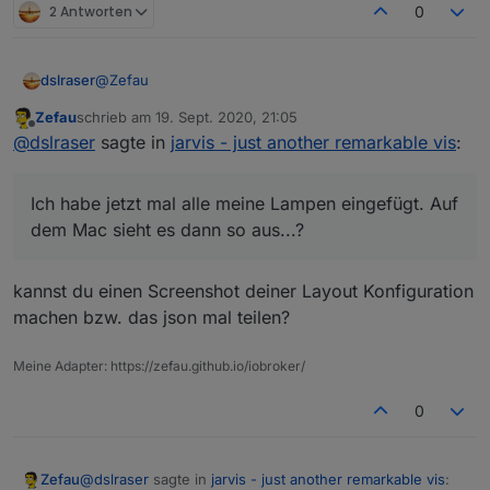
2 Antworten
0
@
Zefau
dslraser
Zefau
schrieb am
19. Sept. 2020, 21:05
Ich habe jetzt mal alle meine Lampen eingefügt. Auf
zuletzt editiert von
Offline
@
dslraser
sagte in
jarvis - just another remarkable vis
:
dem Mac sieht es dann so aus...?
Ich habe jetzt mal alle meine Lampen eingefügt. Auf
dem Mac sieht es dann so aus...?
kannst du einen Screenshot deiner Layout Konfiguration
machen bzw. das json mal teilen?
Meine Adapter: https://zefau.github.io/iobroker/
0
@
dslraser
sagte in
jarvis - just another remarkable vis
:
Zefau