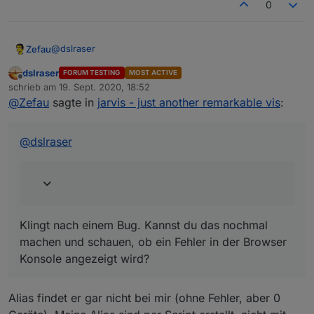
0
gedreht, oder dauert das halt einfach länger ? Ich
habe es dann abgebrochen.
@
dslraser
Zefau
dslraser
FORUM TESTING
MOST ACTIVE
Offline
Ich habe die auch als Alias für die Fenster, aber
schrieb am
19. Sept. 2020, 18:52
zuletzt editiert von
irgendwie hat der Adapter beim Import Versuch
@
Zefau
sagte in
jarvis - just another remarkable vis
:
Klingt nach einem Bug. Kannst du das nochmal machen
ewig gedreht, oder dauert das halt einfach länger ?
und schauen, ob ein Fehler in der Browser Konsole
Ich habe es dann abgebrochen.
angezeigt wird?
@
dslraser
Klingt nach einem Bug. Kannst du das nochmal
machen und schauen, ob ein Fehler in der Browser
Konsole angezeigt wird?
Bei den Fenstern (bei mir HMIP) ist es schon etwas
mehr geklicke, weil beim Import fast nur unrech
eingelesen wurde. (bei mir), da muß ich noch ca. 20
Alias findet er gar nicht bei mir (ohne Fehler, aber 0
Fenster dazu bauen.