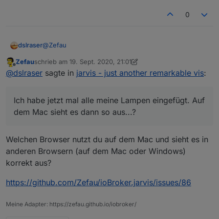
0
und so kommt ein Fehler
@
Zefau
dslraser
Zefau
schrieb am
19. Sept. 2020, 21:01
Ich habe jetzt mal alle meine Lampen eingefügt. Auf
zuletzt editiert von Zefau
Offline
@
dslraser
sagte in
jarvis - just another remarkable vis
:
dem Mac sieht es dann so aus...?
Ich habe jetzt mal alle meine Lampen eingefügt. Auf
dem Mac sieht es dann so aus...?
Welchen Browser nutzt du auf dem Mac und sieht es in
anderen Browsern (auf dem Mac oder Windows)
korrekt aus?
https://github.com/Zefau/ioBroker.jarvis/issues/86
Meine Adapter: https://zefau.github.io/iobroker/