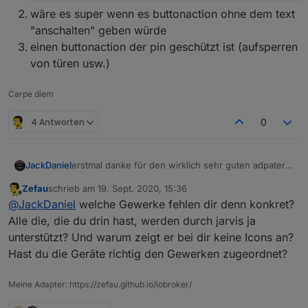
wäre es super wenn es buttonaction ohne dem text
"anschalten" geben würde
einen buttonaction der pin geschützt ist (aufsperren
von türen usw.)
Carpe diem
4 Antworten
0
erstmal danke für den wirklich sehr guten adpater
JackDaniel
Zefau
schrieb am
19. Sept. 2020, 15:36
automatische formatierung vom json string bei
ich hab meine vis jetzt mal so aufgebaut, haupseite
zuletzt editiert von
Offline
@
JackDaniel
welche Gewerke fehlen dir denn konkret?
meinen rollos
und dann für jedes gewerk eine seite (fehlen leider
eingetragen
noch sehr viele ;) )
Alle die, die du drin hast, werden durch jarvis ja
{"100":"Öffnen","75":"Tagesposition","0":"Schli
hauptseite
unterstützt? Und warum zeigt er bei dir keine Icons an?
eßen"} wird zu
Hast du die Geräte richtig den Gewerken zugeordnet?
{"0":"Schließen","75":"Tagesposition","100":"Ö
ffnen"} was für mich eine unlogische
reihenfolge ergibt (schließen oben bzw.
Meine Adapter: https://zefau.github.io/iobroker/
öffnen unten)