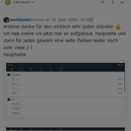
E
1 Antwort
1
JackDaniel
schrieb am
19. Sept. 2020, 14:45
zuletzt editiert von JackDaniel
Online
erstmal danke für den wirklich sehr guten adpater
ich hab meine vis jetzt mal so aufgebaut, haupseite und
dann für jedes gewerk eine seite (fehlen leider noch
sehr viele ;) )
hauptseite