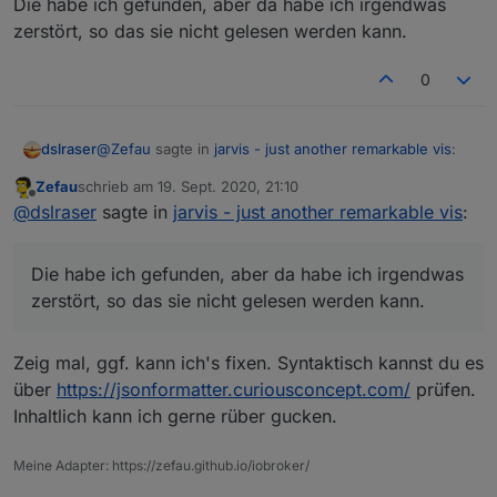
Die habe ich gefunden, aber da habe ich irgendwas
zerstört, so das sie nicht gelesen werden kann.
0
@
Zefau
sagte in
jarvis - just another remarkable vis
:
dslraser
Zefau
schrieb am
19. Sept. 2020, 21:10
zuletzt editiert von
Offline
jarvis.0.layout
@
dslraser
sagte in
jarvis - just another remarkable vis
:
Die habe ich gefunden, aber da habe ich irgendwas
Die habe ich gefunden, aber da habe ich irgendwas
zerstört, so das sie nicht gelesen werden kann.
zerstört, so das sie nicht gelesen werden kann.
Zeig mal, ggf. kann ich's fixen. Syntaktisch kannst du es
über
https://jsonformatter.curiousconcept.com/
prüfen.
Inhaltlich kann ich gerne rüber gucken.
Meine Adapter: https://zefau.github.io/iobroker/