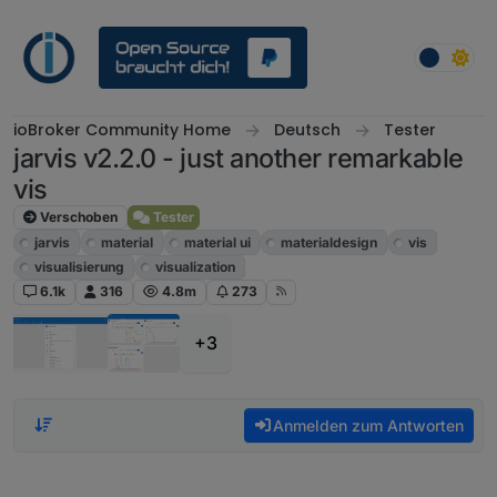
Weiter zum Inhalt
ioBroker Community Home
Deutsch
Tester
jarvis v2.2.0 - just another remarkable
vis
Verschoben
Tester
jarvis
material
material ui
materialdesign
vis
visualisierung
visualization
6.1k
316
4.8m
273
+3
Anmelden zum Antworten