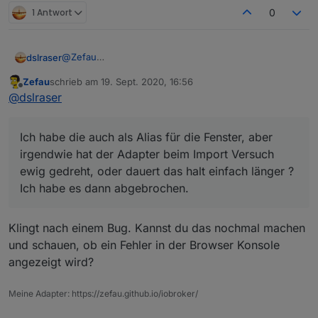
1 Antwort
0
@
Zefau
dslraser
mal so ein erstes Feedback, aber ich habe noch nicht
Zefau
schrieb am
19. Sept. 2020, 16:56
wirklich viel drinn.
Beispiel bei mir
zuletzt editiert von
Offline
@
dslraser
Die Lampen(bei mir HUE) gehen wirklich schnell zu
erstellen. Wenn man mal kapiert hat wie man die Icon
setzen kann sieht es auch gut aus. Die Steuerung der
Ich habe die auch als Alias für die Fenster, aber
Lampen funktioniert im vollem Umfang.👍
irgendwie hat der Adapter beim Import Versuch
ewig gedreht, oder dauert das halt einfach länger ?
Ich habe es dann abgebrochen.
Klingt nach einem Bug. Kannst du das nochmal machen
und schauen, ob ein Fehler in der Browser Konsole
Bei den Fenstern (bei mir HMIP) ist es schon etwas
angezeigt wird?
mehr geklicke, weil beim Import fast nur unrech
eingelesen wurde. (bei mir), da muß ich noch ca. 20
Fenster dazu bauen.
Meine Adapter: https://zefau.github.io/iobroker/
Ich habe die auch als Alias für die Fenster, aber
irgendwie hat der Adapter beim Import Versuch ewig