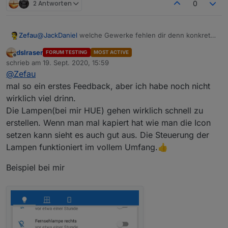
2 Antworten
0
wäre es super wenn es buttonaction ohne
Zefau
@
JackDaniel
welche Gewerke fehlen dir denn konkret?
dem text "anschalten" geben würde
Alle die, die du drin hast, werden durch jarvis ja
dslraser
einen buttonaction der pin geschützt ist
FORUM TESTING
MOST ACTIVE
unterstützt? Und warum zeigt er bei dir keine Icons an?
Offline
(aufsperren von türen usw.)
schrieb am
19. Sept. 2020, 15:59
Hast du die Geräte richtig den Gewerken zugeordnet?
zuletzt editiert von
@
Zefau
mal so ein erstes Feedback, aber ich habe noch nicht
wirklich viel drinn.
Die Lampen(bei mir HUE) gehen wirklich schnell zu
erstellen. Wenn man mal kapiert hat wie man die Icon
setzen kann sieht es auch gut aus. Die Steuerung der
Lampen funktioniert im vollem Umfang.👍
Beispiel bei mir
gewerke