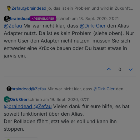
Zefau
@
braindead
jo, das ist ein Problem und wird in Zukunft
sicher auch an anderer Stelle häufiger vorkommen. Da
braindead
schrieb am
18. Sept. 2020, 21:21
DEVELOPER
muss ich mir noch etwas überlegen, um es flexibler zu
zuletzt editiert von
Offline
@
Zefau
Mir war nicht klar, dass
@
Dirk-Gier
den Alias
gestalten.
Adapter nutzt. Da ist es kein Problem (siehe oben). Nur
wenn User den Adapter nicht nutzen, müssen Sie sich
entweder eine Krücke bauen oder Du baust etwas in
jarvis ein.
0
braindead
@
Zefau
Mir war nicht klar, dass
@
Dirk-Gier
den
Alias Adapter nutzt. Da ist es kein Problem (siehe
Dirk Gier
schrieb am
19. Sept. 2020, 07:11
oben). Nur wenn User den Adapter nicht nutzen,
zuletzt editiert von
Offline
@
braindead
,
@
Zefau
Vielen dank für eure hilfe, es hat
müssen Sie sich entweder eine Krücke bauen oder
Du baust etwas in jarvis ein.
soweit funktioniert über den Alias.
Der Rollladen fährt jetzt wie er soll und kann ihn
stoppen.