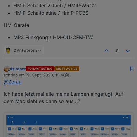
HMIP Schalter 2-fach / HMIP-WRC2
HMIP Schaltplatine / HmIP-PCBS
HM-Geräte
MP3 Funkgong / HM-OU-CFM-TW
2 Antworten
0
dslraser
FORUM TESTING
MOST ACTIVE
Offline
schrieb am
19. Sept. 2020, 19:48
zuletzt editiert von dslraser
@
Zefau
Ich habe jetzt mal alle meine Lampen eingefügt. Auf
dem Mac sieht es dann so aus...?