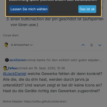
wäre es super wenn es buttonaction ohne dem text
Lassen Sie mich wählen
Das ist ok
"anschalten" geben würde
einen buttonaction der pin geschützt ist (aufsperren
von türen usw.)
Carpe diem
4 Antworten
0
erstmal danke für den wirklich sehr guten adpater
JackDaniel
Zefau
schrieb am
19. Sept. 2020, 15:36
automatische formatierung vom json string bei
ich hab meine vis jetzt mal so aufgebaut, haupseite
zuletzt editiert von
Offline
@
JackDaniel
welche Gewerke fehlen dir denn konkret?
meinen rollos
und dann für jedes gewerk eine seite (fehlen leider
eingetragen
noch sehr viele ;) )
Alle die, die du drin hast, werden durch jarvis ja
{"100":"Öffnen","75":"Tagesposition","0":"Schli
hauptseite
unterstützt? Und warum zeigt er bei dir keine Icons an?
eßen"} wird zu
Hast du die Geräte richtig den Gewerken zugeordnet?
{"0":"Schließen","75":"Tagesposition","100":"Ö
ffnen"} was für mich eine unlogische
reihenfolge ergibt (schließen oben bzw.
Meine Adapter: https://zefau.github.io/iobroker/
öffnen unten)