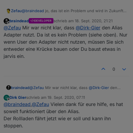
Zefau
@
braindead
jo, das ist ein Problem und wird in Zukunft
sicher auch an anderer Stelle häufiger vorkommen. Da
braindead
schrieb am
18. Sept. 2020, 21:21
DEVELOPER
muss ich mir noch etwas überlegen, um es flexibler zu
zuletzt editiert von
Offline
@
Zefau
Mir war nicht klar, dass
@
Dirk-Gier
den Alias
gestalten.
Adapter nutzt. Da ist es kein Problem (siehe oben). Nur
wenn User den Adapter nicht nutzen, müssen Sie sich
entweder eine Krücke bauen oder Du baust etwas in
jarvis ein.
0
braindead
@
Zefau
Mir war nicht klar, dass
@
Dirk-Gier
den
Alias Adapter nutzt. Da ist es kein Problem (siehe
Dirk Gier
schrieb am
19. Sept. 2020, 07:11
oben). Nur wenn User den Adapter nicht nutzen,
zuletzt editiert von
Offline
@
braindead
,
@
Zefau
Vielen dank für eure hilfe, es hat
müssen Sie sich entweder eine Krücke bauen oder
Du baust etwas in jarvis ein.
soweit funktioniert über den Alias.
Der Rollladen fährt jetzt wie er soll und kann ihn
stoppen.