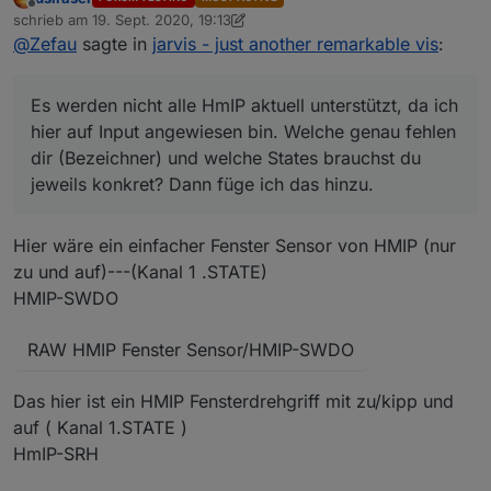
Feedback gegebenen hat.
Es werden nicht alle HmIP aktuell unterstützt, da ich hier
Offline
schrieb am
19. Sept. 2020, 19:13
auf Input angewiesen bin. Welche genau fehlen dir
zuletzt editiert von dslraser
@
Zefau
sagte in
jarvis - just another remarkable vis
:
(Bezeichner) und welche States brauchst du jeweils
Siehe
konkret? Dann füge ich das hinzu.
https://github.com/Zefau/jarvis/blob/922653da8308e437
eae404fd86453d69da23d5f6/src/config/adapters/hm-
Es werden nicht alle HmIP aktuell unterstützt, da ich
prc.js#L38
hier auf Input angewiesen bin. Welche genau fehlen
dir (Bezeichner) und welche States brauchst du
jeweils konkret? Dann füge ich das hinzu.
Hier wäre ein einfacher Fenster Sensor von HMIP (nur
zu und auf)---(Kanal 1 .STATE)
HMIP-SWDO
RAW HMIP Fenster Sensor/HMIP-SWDO
Das hier ist ein HMIP Fensterdrehgriff mit zu/kipp und
auf ( Kanal 1.STATE )
HmIP-SRH