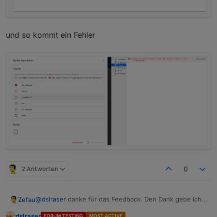
und so kommt ein Fehler
Ansonsten bin ich beeindruckt was alles möglich ist
mit dem Adapter 👍 und ich habe ja noch längst nicht
alles gemacht und probiert. Das war bis hier hin sicher
schon eine Menge Arbeit und Hirnschmalz, die Du da
in den Adapter investiert hast.
2 Antworten
0
@
dslraser
danke für das Feedback. Den Dank gebe ich
Zefau
gerne auch an braindead weiter, der viel getestet und
dslraser
FORUM TESTING
MOST ACTIVE