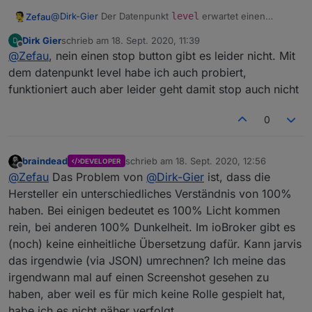
@
Dirk-Gier
Der Datenpunkt
level
erwartet einen
Zefau
Zahlenwert zwischen 0 und 100 - also die Höhe der
Dirk Gier
schrieb am
18. Sept. 2020, 11:39
Rolladen. Insofern wäre der Datenpunkt
Position-137
Der Datenpunkt
activity
erwartet die aktuelle Aktivität,
zuletzt editiert von
Offline
@
Zefau
, nein einen stop button gibt es leider nicht. Mit
hier wahrscheinlich korrekt.
also in Bewegung oder nicht (als Status) und als Trigger
einen Stop-Button. Gibt es den bei dir?
dem datenpunkt level habe ich auch probiert,
funktioniert auch aber leider geht damit stop auch nicht
https://github.com/Zefau/ioBroker.jarvis/wiki/de-
Functions#gewerk-blind
0
braindead
schrieb am
18. Sept. 2020, 12:56
DEVELOPER
zuletzt editiert von
Offline
@
Zefau
Das Problem von
@
Dirk-Gier
ist, dass die
Hersteller ein unterschiedliches Verständnis von 100%
haben. Bei einigen bedeutet es 100% Licht kommen
rein, bei anderen 100% Dunkelheit. Im ioBroker gibt es
(noch) keine einheitliche Übersetzung dafür. Kann jarvis
das irgendwie (via JSON) umrechnen? Ich meine das
irgendwann mal auf einen Screenshot gesehen zu
haben, aber weil es für mich keine Rolle gespielt hat,
habe ich es nicht näher verfolgt.