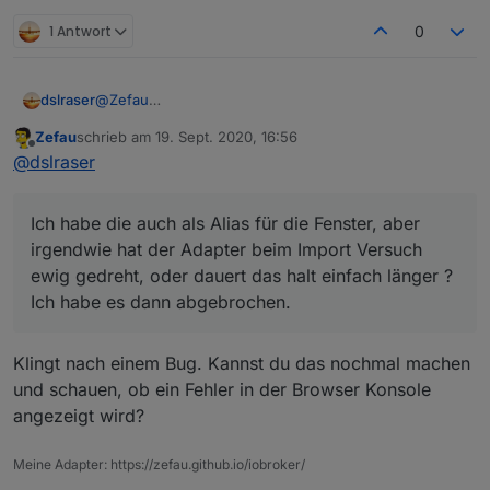
1 Antwort
0
@
Zefau
dslraser
mal so ein erstes Feedback, aber ich habe noch nicht
Zefau
schrieb am
19. Sept. 2020, 16:56
wirklich viel drinn.
Beispiel bei mir
zuletzt editiert von
Offline
@
dslraser
Die Lampen(bei mir HUE) gehen wirklich schnell zu
erstellen. Wenn man mal kapiert hat wie man die Icon
setzen kann sieht es auch gut aus. Die Steuerung der
Ich habe die auch als Alias für die Fenster, aber
Lampen funktioniert im vollem Umfang.👍
irgendwie hat der Adapter beim Import Versuch
ewig gedreht, oder dauert das halt einfach länger ?
Ich habe es dann abgebrochen.
Klingt nach einem Bug. Kannst du das nochmal machen
und schauen, ob ein Fehler in der Browser Konsole
Bei den Fenstern (bei mir HMIP) ist es schon etwas
angezeigt wird?
mehr geklicke, weil beim Import fast nur unrech
eingelesen wurde. (bei mir), da muß ich noch ca. 20
Fenster dazu bauen.
Meine Adapter: https://zefau.github.io/iobroker/
Ich habe die auch als Alias für die Fenster, aber