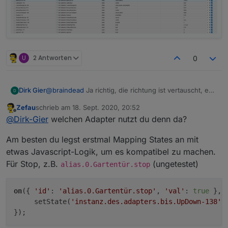
U
2 Antworten
0
@
braindead
Ja richtig, die richtung ist vertauscht, es
Dirk Gier
fehlt mir aber auch ein Datenpunkt für den Stop
Zefau
schrieb am
18. Sept. 2020, 20:52
Button.
Danke im vorraus
zuletzt editiert von
Offline
@
Dirk-Gier
welchen Adapter nutzt du denn da?
Ich habe lediglich Datenpunkt Position-137
(level.blind), damit geht 0-100 %.
Am besten du legst erstmal Mapping States an mit
Mit dem Datenpunkt UpDown-138 kann ich den
Rollladen direkt ansteuern wenn man eine Zahl
etwas Javascript-Logik, um es kompatibel zu machen.
eingibt, zb.
Für Stop, z.B.
(ungetestet)
alias.0.Gartentür.stop
0=Hoch 2=Stop 1=runter. Kann man damit vielleicht
irgendwie einen Datenpunkt Stop draus machen?
on
({ 
'id'
: 
'alias.0.Gartentür.stop'
, 
'val'
: 
true
 }, (
     setState(
'instanz.des.adapters.bis.UpDown-138'
,