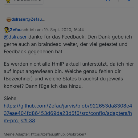
@
Zefau
dslraser
mal so ein erstes Feedback, aber ich habe noch nicht
Zefau
schrieb am
19. Sept. 2020, 16:44
wirklich viel drinn.
Beispiel bei mir
zuletzt editiert von
Offline
@
dslraser
danke für das Feedback. Den Dank gebe ich
Die Lampen(bei mir HUE) gehen wirklich schnell zu
erstellen. Wenn man mal kapiert hat wie man die Icon
gerne auch an braindead weiter, der viel getestet und
setzen kann sieht es auch gut aus. Die Steuerung der
Feedback gegebenen hat.
Lampen funktioniert im vollem Umfang.👍
Es werden nicht alle HmIP aktuell unterstützt, da ich hier
auf Input angewiesen bin. Welche genau fehlen dir
(Bezeichner) und welche States brauchst du jeweils
konkret? Dann füge ich das hinzu.
Siehe
https://github.com/Zefau/jarvis/blob/922653da8308e4
37eae404fd86453d69da23d5f6/src/config/adapters/h
m-prc.js#L38
Meine Adapter: https://zefau.github.io/iobroker/