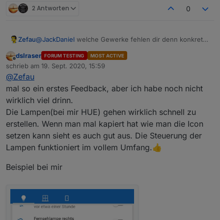
2 Antworten
0
wäre es super wenn es buttonaction ohne
Zefau
@
JackDaniel
welche Gewerke fehlen dir denn konkret?
dem text "anschalten" geben würde
Alle die, die du drin hast, werden durch jarvis ja
dslraser
einen buttonaction der pin geschützt ist
FORUM TESTING
MOST ACTIVE
unterstützt? Und warum zeigt er bei dir keine Icons an?
Offline
(aufsperren von türen usw.)
schrieb am
19. Sept. 2020, 15:59
Hast du die Geräte richtig den Gewerken zugeordnet?
zuletzt editiert von
@
Zefau
mal so ein erstes Feedback, aber ich habe noch nicht
wirklich viel drinn.
Die Lampen(bei mir HUE) gehen wirklich schnell zu
erstellen. Wenn man mal kapiert hat wie man die Icon
setzen kann sieht es auch gut aus. Die Steuerung der
Lampen funktioniert im vollem Umfang.👍
Beispiel bei mir
gewerke