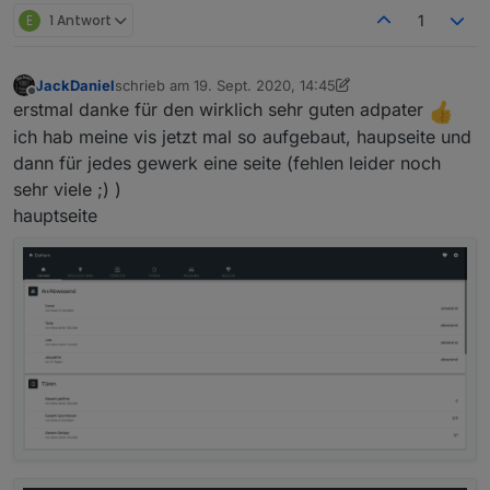
E
1 Antwort
1
JackDaniel
schrieb am
19. Sept. 2020, 14:45
zuletzt editiert von JackDaniel
Offline
erstmal danke für den wirklich sehr guten adpater
ich hab meine vis jetzt mal so aufgebaut, haupseite und
dann für jedes gewerk eine seite (fehlen leider noch
sehr viele ;) )
hauptseite