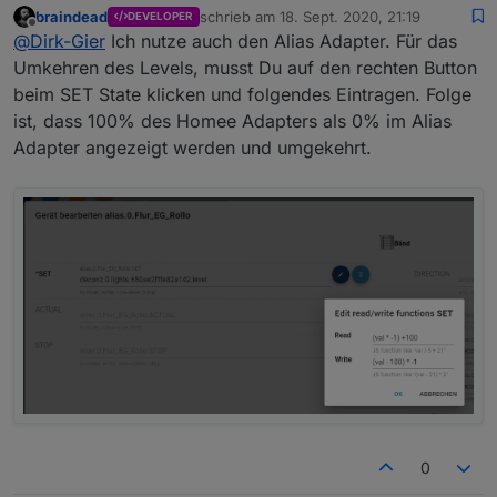
braindead
schrieb am
18. Sept. 2020, 21:19
DEVELOPER
demselben Datenpunkt?
zuletzt editiert von
Offline
@
Dirk-Gier
Ich nutze auch den Alias Adapter. Für das
Zum hoch und runter fahren habe ich ja jetzt den
Datenpunkt blind.level genommen den man über 0-
Umkehren des Levels, musst Du auf den rechten Button
100 % steuern kann.
beim SET State klicken und folgendes Eintragen. Folge
ist, dass 100% des Homee Adapters als 0% im Alias
Adapter angezeigt werden und umgekehrt.
0