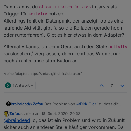
Dann kannst du
in jarvis als
alias.0.Gartentür.stop
Trigger für
nutzen.
activity
Allerdings fehlt ein Datenpunkt der anzeigt, ob es eine
laufende Aktivität gibt (also die Rolladen gerade hoch-
oder runterfahren). Gibt es hier etwas in dem Adapter?
Alternativ kannst du beim Gerät auch den State
activity
rauslöschen / weg lassen, dann zeigt das Widget nur
hoch / runter ohne stop Button an.
Meine Adapter: https://zefau.github.io/iobroker/
1 Antwort
0
braindead
@
Zefau
Das Problem von
@
Dirk-Gier
ist, dass die
Hersteller ein unterschiedliches Verständnis von
Zefau
schrieb am
18. Sept. 2020, 20:53
100% haben. Bei einigen bedeutet es 100% Licht
zuletzt editiert von
Offline
@
braindead
jo, das ist ein Problem und wird in Zukunft
kommen rein, bei anderen 100% Dunkelheit. Im
ioBroker gibt es (noch) keine einheitliche
sicher auch an anderer Stelle häufiger vorkommen. Da