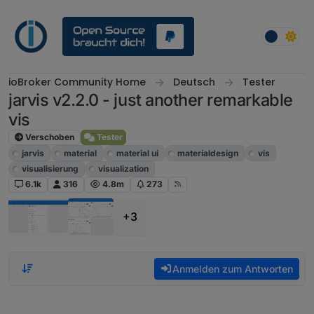
Weiter zum Inhalt
ioBroker Community Home
Deutsch
Tester
jarvis v2.2.0 - just another remarkable
vis
Verschoben
Tester
jarvis
material
material ui
materialdesign
vis
visualisierung
visualization
6.1k
316
4.8m
273
+3
Anmelden zum Antworten