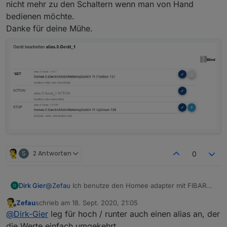
nicht mehr zu den Schaltern wenn man von Hand
bedienen möchte.
Danke für deine Mühe.
S
2 Antworten
0
Dirk Gier
@
Zefau
Ich benutze den Homee adapter mit FIBARO
Roller Shutter 3 / Z-Wave Plus Rolladenschalter, FGR-
Zefau
schrieb am
18. Sept. 2020, 21:05
223.
zuletzt editiert von
Offline
@
Dirk-Gier
leg für hoch / runter auch einen alias an, der
Den Datenpunkt Sop habe ich mitlerweile
hinbekommen in dem ich ein Alias angelegt habe, das
die Werte einfach umgekehrt.