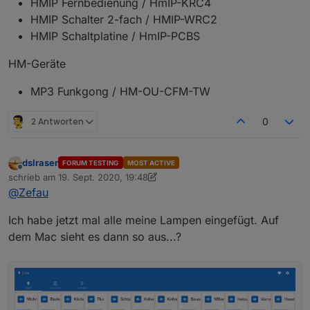
HMIP Fernbedienung / HmIP-KRC4
HMIP Schalter 2-fach / HMIP-WRC2
HMIP Schaltplatine / HmIP-PCBS
HM-Geräte
MP3 Funkgong / HM-OU-CFM-TW
2 Antworten
0
dslraser
FORUM TESTING
MOST ACTIVE
Offline
schrieb am
19. Sept. 2020, 19:48
zuletzt editiert von dslraser
@
Zefau
Ich habe jetzt mal alle meine Lampen eingefügt. Auf
dem Mac sieht es dann so aus...?