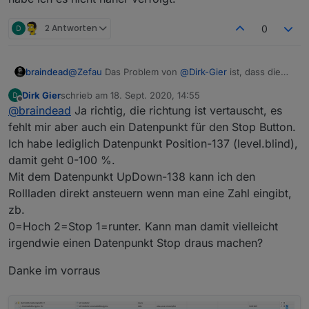
2 Antworten
0
braindead
@
Zefau
Das Problem von
@
Dirk-Gier
ist, dass die
Hersteller ein unterschiedliches Verständnis von
Dirk Gier
schrieb am
18. Sept. 2020, 14:55
100% haben. Bei einigen bedeutet es 100% Licht
zuletzt editiert von
Offline
@
braindead
Ja richtig, die richtung ist vertauscht, es
kommen rein, bei anderen 100% Dunkelheit. Im
ioBroker gibt es (noch) keine einheitliche
fehlt mir aber auch ein Datenpunkt für den Stop Button.
Übersetzung dafür. Kann jarvis das irgendwie (via
Ich habe lediglich Datenpunkt Position-137 (level.blind),
JSON) umrechnen? Ich meine das irgendwann mal
damit geht 0-100 %.
auf einen Screenshot gesehen zu haben, aber weil
Mit dem Datenpunkt UpDown-138 kann ich den
es für mich keine Rolle gespielt hat, habe ich es
nicht näher verfolgt.
Rollladen direkt ansteuern wenn man eine Zahl eingibt,
zb.
0=Hoch 2=Stop 1=runter. Kann man damit vielleicht
irgendwie einen Datenpunkt Stop draus machen?
Danke im vorraus