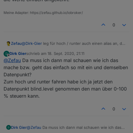
hat auch funktioniert soweit.
Ausser Rollladen Auf und zu sind noch vertauscht. Da
Meine Adapter: https://zefau.github.io/iobroker/
könnte ich zwar die Orientierung umkehren, dann
passt es aber leider
0
nicht mehr zu den Schaltern wenn man von Hand
bedienen möchte.
Danke für deine Mühe.
Zefau
@
Dirk-Gier
leg für hoch / runter auch einen alias an, der
die Werte einfach umgekehrt.
Dirk Gier
schrieb am
18. Sept. 2020, 21:11
zuletzt editiert von
Offline
@
Zefau
Da muss ich dann mal schauen wie ich das
mache bzw. geht das einfach so mit ein und demselben
Datenpunkt?
Zum hoch und runter fahren habe ich ja jetzt den
Datenpunkt blind.level genommen den man über 0-100
% steuern kann.
0
Dirk Gier
@
Zefau
Da muss ich dann mal schauen wie ich das
mache bzw. geht das einfach so mit ein und