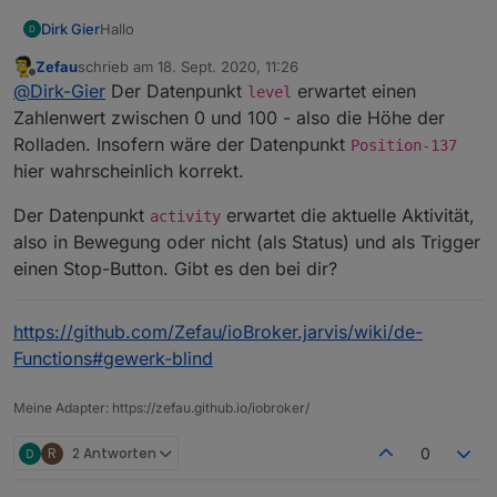
Hallo
Dirk Gier
Zefau
schrieb am
18. Sept. 2020, 11:26
Ich benutze Fibaro Rollershutter 3. Wenn ich den
zuletzt editiert von
Offline
@
Dirk-Gier
Der Datenpunkt
erwartet einen
Datenpunkt dafür einstelle fahrt der Rolladen jedoch
level
in die falsche Richtung.
Vielen Dank
Zahlenwert zwischen 0 und 100 - also die Höhe der
Also drücke ich hoch fährt er runter, der stop befehl
Rolladen. Insofern wäre der Datenpunkt
Position-137
reagiert leider gar nicht.
hier wahrscheinlich korrekt.
Also bei dem Datenpunkt 138 wird eine Zahl verlangt
0 für hoch 2 für Stop und 1 für runter.
Der Datenpunkt
erwartet die aktuelle Aktivität,
activity
Wie kann man das in jarvis einstellen? Könnte mir da
jemand eventuell helfen?
also in Bewegung oder nicht (als Status) und als Trigger
einen Stop-Button. Gibt es den bei dir?
https://github.com/Zefau/ioBroker.jarvis/wiki/de-
Functions#gewerk-blind
Meine Adapter: https://zefau.github.io/iobroker/
R
2 Antworten
0