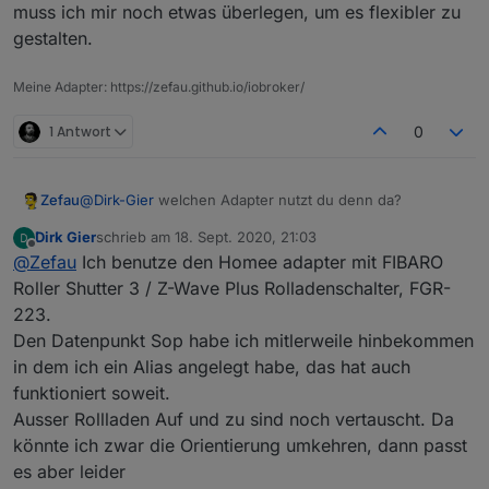
Übersetzung dafür. Kann jarvis das irgendwie (via
muss ich mir noch etwas überlegen, um es flexibler zu
JSON) umrechnen? Ich meine das irgendwann mal
gestalten.
auf einen Screenshot gesehen zu haben, aber weil
es für mich keine Rolle gespielt hat, habe ich es
nicht näher verfolgt.
Meine Adapter: https://zefau.github.io/iobroker/
1 Antwort
0
@
Dirk-Gier
welchen Adapter nutzt du denn da?
Zefau
Dirk Gier
schrieb am
18. Sept. 2020, 21:03
Am besten du legst erstmal Mapping States an mit etwas
zuletzt editiert von
Offline
@
Zefau
Ich benutze den Homee adapter mit FIBARO
Javascript-Logik, um es kompatibel zu machen.
Für Stop, z.B.
alias.0.Gartentür.stop
(ungetestet)
on({ 'id': 'alias.0.Gartentür.stop', 'val': tru
Roller Shutter 3 / Z-Wave Plus Rolladenschalter, FGR-
     setState('instanz.des.adapters.bis.UpDown-
223.
Dann kannst du
alias.0.Gartentür.stop
in jarvis als
Den Datenpunkt Sop habe ich mitlerweile hinbekommen
Trigger für
activity
nutzen.
Allerdings fehlt ein Datenpunkt der anzeigt, ob es eine
Alternativ kannst du beim Gerät auch den State
in dem ich ein Alias angelegt habe, das hat auch
laufende Aktivität gibt (also die Rolladen gerade hoch-
activity
rauslöschen / weg lassen, dann zeigt das
funktioniert soweit.
oder runterfahren). Gibt es hier etwas in dem Adapter?
Widget nur hoch / runter ohne stop Button an.
Ausser Rollladen Auf und zu sind noch vertauscht. Da
könnte ich zwar die Orientierung umkehren, dann passt
es aber leider