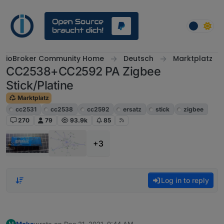
Skip to content
ioBroker Community Home
Deutsch
Marktplatz
CC2538+CC2592 PA Zigbee
Stick/Platine
Marktplatz
cc2531
cc2538
cc2592
ersatz
stick
zigbee
270
79
93.9k
85
+3
Log in to reply
Moko
wrote on
Dec 21, 2021, 9:44 AM
M