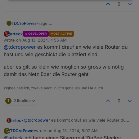
0
TDCroPower
Frage:
T
welchen Transmit power dbm Wert kann man für
arteck
DEVELOPER
MOST ACTIVE
diesen Stick denn unter zigbee2mqtt einstellen?
Offline
wrote on
Aug 13, 2024, 4:55 AM
last edited by
@
tdcropower
es kommt drauf an wie viele Router du
hast und wie geschickt die platziert sind.
aber es gilt so klein wie möglich so gross wie nötig
damit das Netz über die Router geht
zigbee hab ich, zwave auch, nuc's genauso und HA auch
T
2 Replies
0
@
tdcropower
es kommt drauf an wie viele Router du
arteck
hast und wie geschickt die platziert sind.
TDCroPower
wrote on
Aug 13, 2024, 8:07 AM
T
aber es gilt so klein wie möglich so gross wie nötig
last edited by
Offline
@
arteck
ich habe einen Silvercrest ZigBee Stecker,
damit das Netz über die Router geht