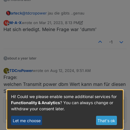
arteck
@
tdcropower
jau die gibts ..genau
M-A-X
wrote on
Mar 21, 2023, 8:13 PM
M
last edited by M-A-X
Mar 21, 2023, 10:13 PM
Offline
Hat sich erledigt. Meine Frage war 'dumm'
-1
about a year later
TDCroPower
wrote on
Aug 12, 2024, 9:51 AM
T
last edited by
Offline
Frage:
welchen Transmit power dbm Wert kann man für diesen
Stick denn unter zigbee2mqtt einstellen?
Hi! Could we please enable some additional services for
Functionality & Analytics
? You can always change or
withdraw your consent later.
Let me choose
That's ok