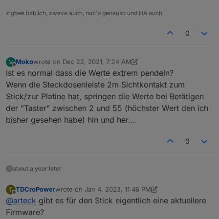
zigbee hab ich, zwave auch, nuc's genauso und HA auch
0
Moko
wrote on
Dec 22, 2021, 7:24 AM
M
last edited by Moko
Dec 22, 2021, 9:59 AM
Offline
Ist es normal dass die Werte extrem pendeln?
Wenn die Steckdosenleiste 2m Sichtkontakt zum
Stick/zur Platine hat, springen die Werte bei Betätigen
der "Taster" zwischen 2 und 55 (höchster Wert den ich
bisher gesehen habe) hin und her...
0
about a year later
TDCroPower
wrote on
Jan 4, 2023, 11:46 PM
T
last edited by TDCroPower
Jan 5, 2023, 1:03 AM
Offline
@
arteck
gibt es für den Stick eigentlich eine aktuellere
Firmware?