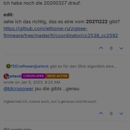
Ich habe noch die 20200327 drauf.
edit:
sehe ich das richtig, das es eine vom
20211222
gibt?
https://github.com/jethome-ru/zigbee-
firmware/tree/master/ti/coordinator/cc2538_cc2592
0
@
arteck
gibt es für den Stick eigentlich eine
TDCroPower
T
aktuellere Firmware?
arteck
DEVELOPER
MOST ACTIVE
Ich habe noch die 20200327 drauf.
edit:
Offline
wrote on
Jan 5, 2023, 8:23 AM
sehe ich das richtig, das es eine vom
20211222
last edited by
@
tdcropower
jau die gibts ..genau
gibt?
https://github.com/jethome-ru/zigbee-
firmware/tree/master/ti/coordinator/cc2538_cc25
zigbee hab ich, zwave auch, nuc's genauso und HA auch
92
0
3 months later