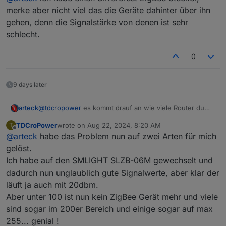
merke aber nicht viel das die Geräte dahinter über ihn
gehen, denn die Signalstärke von denen ist sehr
schlecht.
0
9 days later
@
tdcropower
es kommt drauf an wie viele Router du
arteck
hast und wie geschickt die platziert sind.
TDCroPower
wrote on
Aug 22, 2024, 8:20 AM
T
aber es gilt so klein wie möglich so gross wie nötig
last edited by
Offline
@
arteck
habe das Problem nun auf zwei Arten für mich
damit das Netz über die Router geht
gelöst.
Ich habe auf den SMLIGHT SLZB-06M gewechselt und
dadurch nun unglaublich gute Signalwerte, aber klar der
läuft ja auch mit 20dbm.
Aber unter 100 ist nun kein ZigBee Gerät mehr und viele
sind sogar im 200er Bereich und einige sogar auf max
255... genial !