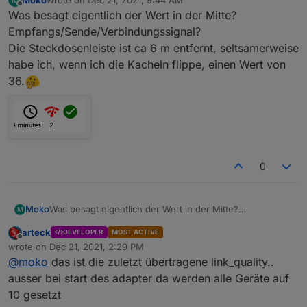
last edited by
Offline
Was besagt eigentlich der Wert in der Mitte?
Empfangs/Sende/Verbindungssignal?
Die Steckdosenleiste ist ca 6 m entfernt, seltsamerweise
habe ich, wenn ich die Kacheln flippe, einen Wert von
36.
0
Moko
Was besagt eigentlich der Wert in der Mitte?
M
Empfangs/Sende/Verbindungssignal?
arteck
DEVELOPER
MOST ACTIVE
Die Steckdosenleiste ist ca 6 m entfernt, seltsamerweise
Offline
wrote on
Dec 21, 2021, 2:29 PM
habe ich, wenn ich die Kacheln flippe, einen Wert von
last edited by
@
moko
das ist die zuletzt übertragene link_quality..
36.
ausser bei start des adapter da werden alle Geräte auf
10 gesetzt