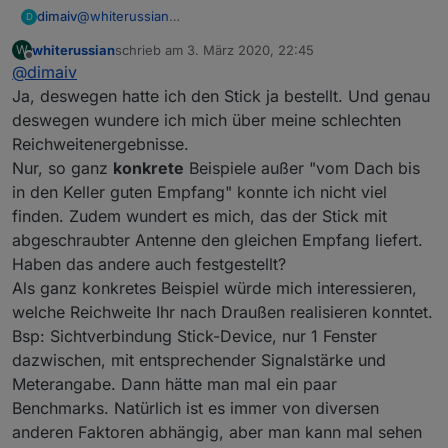
@
whiterussian
dimaiv
D
Hast du das hier durchgelesen?
whiterussian
schrieb am
3. März 2020, 22:45
W
https://forum.iobroker.net/topic/28994/cc2538-cc2592-
Hast du das hier durchgelesen?
zuletzt editiert von
Offline
@
dimaiv
zigbeestick/4
https://forum.iobroker.net/topic/24972/wie-ersetzte-
wegen keine Erfahrungen.
ich-den-cc2531-cc2530
Ja, deswegen hatte ich den Stick ja bestellt. Und genau
deswegen wundere ich mich über meine schlechten
Reichweitenergebnisse.
Nur, so ganz
konkrete
Beispiele außer "vom Dach bis
in den Keller guten Empfang" konnte ich nicht viel
finden. Zudem wundert es mich, das der Stick mit
abgeschraubter Antenne den gleichen Empfang liefert.
Haben das andere auch festgestellt?
Als ganz konkretes Beispiel würde mich interessieren,
welche Reichweite Ihr nach Draußen realisieren konntet.
Bsp: Sichtverbindung Stick-Device, nur 1 Fenster
dazwischen, mit entsprechender Signalstärke und
Meterangabe. Dann hätte man mal ein paar
Benchmarks. Natürlich ist es immer von diversen
anderen Faktoren abhängig, aber man kann mal sehen