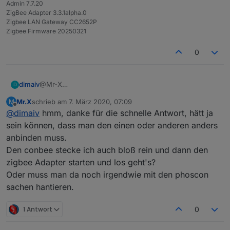
Admin 7.7.20
ZigBee Adapter 3.3.1alpha.0
Zigbee LAN Gateway CC2652P
Zigbee Firmware 20250321
0
dimaiv
@Mr-X
D
Wenn man die im IoBroker Forum anbietet......
Mr.X
schrieb am
7. März 2020, 07:09
M
zuletzt editiert von
Offline
@
dimaiv
hmm, danke für die schnelle Antwort, hätt ja
sein können, dass man den einen oder anderen anders
anbinden muss.
Den conbee stecke ich auch bloß rein und dann den
zigbee Adapter starten und los geht's?
Oder muss man da noch irgendwie mit den phoscon
sachen hantieren.
1 Antwort
0