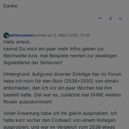
Danke
0
whiterussian
schrieb am
3. März 2020, 13:39
W
zuletzt editiert von
Offline
Hallo arteck,
kannst Du noch ein paar mehr Infos geben zur
Reichweite bzw. mal Beispiele nennen zur jeweiligen
Signalstärke der Sensoren?
Hintergrund: Aufgrund diverser Einträge hier im Forum
habe ich mich für den Stick (2538+2592) von dimaiv
entschieden, den ich vor ein paar Wochen bei ihm
bestellt hatte. Ziel war es, zunächst mal OHNE weitere
Router auszukommen!
Voller Erwartung habe ich ihn gleich ausprobiert. Ich
hatte kurz vorher den Conbee2 von einem Kollegen
ausprobiert, und war im Vergleich vom 2538 etwas