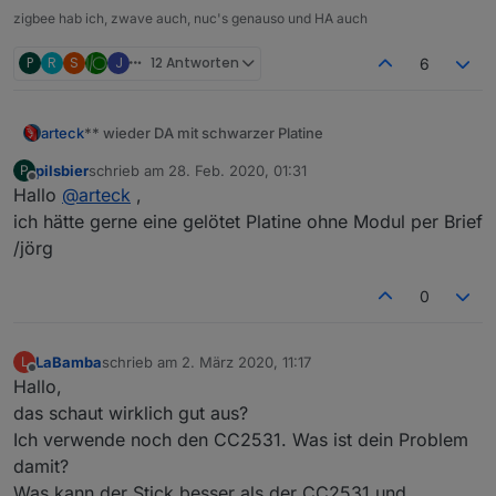
zigbee hab ich, zwave auch, nuc's genauso und HA auch
P
R
S
J
12 Antworten
6
** wieder DA mit schwarzer Platine
arteck
pilsbier
schrieb am
28. Feb. 2020, 01:31
P
zuletzt editiert von
Offline
Hallo
@
arteck
,
ich hätte gerne eine gelötet Platine ohne Modul per Brief
/jörg
wir haben eine
neue Version
der Platine entwickelt und
diese sogar verbessert
0
LaBamba
schrieb am
2. März 2020, 11:17
L
zuletzt editiert von
Offline
Hallo,
das schaut wirklich gut aus?
Ich verwende noch den CC2531. Was ist dein Problem
damit?
Was kann der Stick besser als der CC2531 und