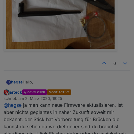
0
Hallo,
hegse
H
arteck
DEVELOPER
MOST ACTIVE
nutze momentan auch noch den CC2531 Stick. Läuft
Offline
schrieb am
2. März 2020, 18:25
soweit. Wie schaut es bei dem neuen Stick in Zukunft
zuletzt editiert von
@
hegse
ja man kann neue Firmware aktualisieren. Ist
aus? Kann ich eventuelle Firmware Updates selbst
Gruß Hegse
installieren?
aber nichts geplantes in naher Zukunft soweit mir
bekannt. der Stick hat Vorbereitung für Brücken die
kannst du sehen da wo dieLöcher sind du brauchst
allerdings ein J-link Flasher dafür oder du schickst mir