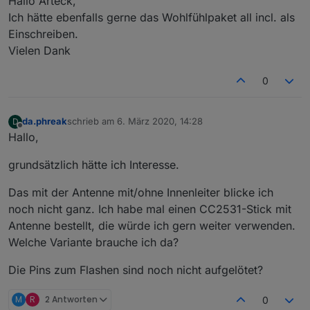
Hallo Arteck,
Ich hätte ebenfalls gerne das Wohlfühlpaket all incl. als
Einschreiben.
Vielen Dank
0
da.phreak
schrieb am
6. März 2020, 14:28
D
zuletzt editiert von
Offline
Hallo,
grundsätzlich hätte ich Interesse.
Das mit der Antenne mit/ohne Innenleiter blicke ich
noch nicht ganz. Ich habe mal einen CC2531-Stick mit
Antenne bestellt, die würde ich gern weiter verwenden.
Welche Variante brauche ich da?
Die Pins zum Flashen sind noch nicht aufgelötet?
M
R
2 Antworten
0