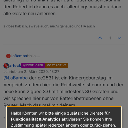
den Robert ich kann es auch. allerdings musst du dann
alle Geräte neu anlernen.
zigbee hab ich, zwave auch, nuc's genauso und HA auch
1
LaBamba
Hallo,
L
das schaut wirklich gut aus?
arteck
DEVELOPER
MOST ACTIVE
Ich verwende noch den CC2531. Was ist dein
Offline
schrieb am
2. März 2020, 18:27
Problem damit?
zuletzt editiert von
@
LaBamba
der cc2531 ist ein Kindergeburtstag im
Was kann der Stick besser als der CC2531 und
vorallem wie ist die Reichweite?
Vergleich zu dem hier. die Reichweite ist enorm und der
Viele Grüße
neue kann zigbee 3.0 mit mindestens 80 Geräten und
wir sprechen hier nur von Batteriebetriebenen ohne
Router. Mach das mal mit deinem
Hallo! Könnten wir bitte einige zusätzliche Dienste für
zigbee hab ich, zwave auch, nuc's genauso und HA auch
Funktionalität & Analytics
aktivieren? Sie können Ihre
Zustimmung später jederzeit ändern oder zurückziehen.