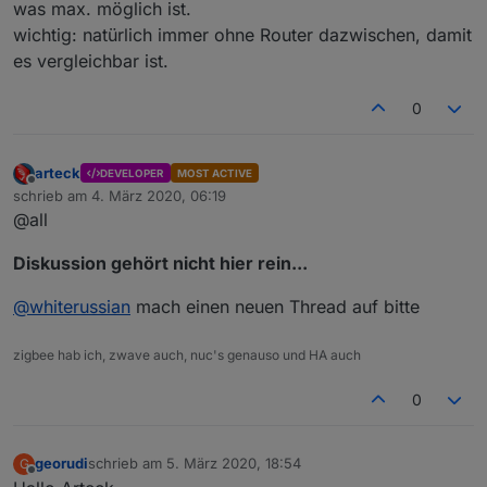
was max. möglich ist.
wichtig: natürlich immer ohne Router dazwischen, damit
es vergleichbar ist.
0
arteck
DEVELOPER
MOST ACTIVE
Offline
schrieb am
4. März 2020, 06:19
zuletzt editiert von
@all
Diskussion gehört nicht hier rein...
@
whiterussian
mach einen neuen Thread auf bitte
zigbee hab ich, zwave auch, nuc's genauso und HA auch
0
georudi
schrieb am
5. März 2020, 18:54
G
zuletzt editiert von
Offline