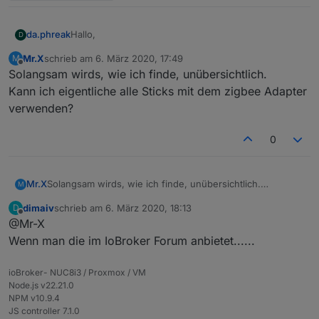
Hallo,
da.phreak
D
Mr.X
schrieb am
6. März 2020, 17:49
M
grundsätzlich hätte ich Interesse.
zuletzt editiert von
Offline
Solangsam wirds, wie ich finde, unübersichtlich.
Das mit der Antenne mit/ohne Innenleiter blicke ich
Kann ich eigentliche alle Sticks mit dem zigbee Adapter
noch nicht ganz. Ich habe mal einen CC2531-Stick
verwenden?
mit Antenne bestellt, die würde ich gern weiter
Die Pins zum Flashen sind noch nicht aufgelötet?
verwenden. Welche Variante brauche ich da?
0
Mr.X
Solangsam wirds, wie ich finde, unübersichtlich.
M
Kann ich eigentliche alle Sticks mit dem zigbee Adapter
dimaiv
schrieb am
6. März 2020, 18:13
D
verwenden?
zuletzt editiert von
Offline
@Mr-X
Wenn man die im IoBroker Forum anbietet......
ioBroker- NUC8i3 / Proxmox / VM
Node.js v22.21.0
NPM v10.9.4
JS controller 7.1.0