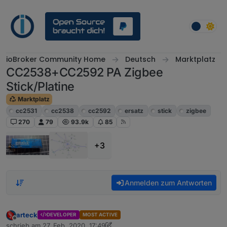
Weiter zum Inhalt
ioBroker Community Home
Deutsch
Marktplatz
CC2538+CC2592 PA Zigbee
Stick/Platine
Marktplatz
cc2531
cc2538
cc2592
ersatz
stick
zigbee
270
79
93.9k
85
+3
Anmelden zum Antworten
arteck
DEVELOPER
MOST ACTIVE
Offline
schrieb am
27. Feb. 2020, 17:49