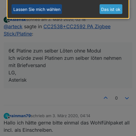
2
Lassen Sie mich wählen
Das ist ok
Asterisk
schrieb am
3. März 2020, 02:18
A
zuletzt editiert von
Offline
@
arteck
sagte in
CC2538+CC2592 PA Zigbee
Stick/Platine
:
6€ Platine zum selber Löten ohne Modul
Ich würde zwei Platinen zum selber löten nehmen
mit Briefversand
LG,
Asterisk
0
rainman79
schrieb am
3. März 2020, 04:14
R
zuletzt editiert von
Offline
Hallo ich hätte gerne bitte einmal das Wohlfühlpaket all
incl. als Einschreiben.