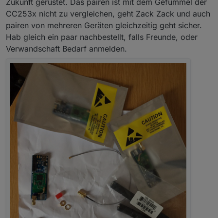
Zukunft gerüstet. Das pairen ist mit dem Gefummel der
oder günstig danke an
@
klassisch
CC253x nicht zu vergleichen, geht Zack Zack und auch
pairen von mehreren Geräten gleichzeitig geht sicher.
DIY Gehäuse
Hab gleich ein paar nachbestellt, falls Freunde, oder
Verwandschaft Bedarf anmelden.