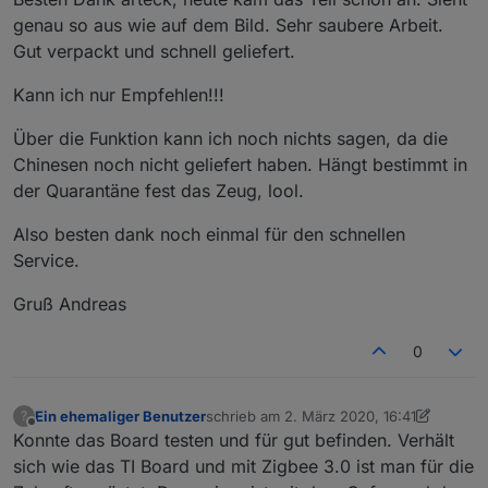
zusätzlich externer Antennenanschluss + 3 € (mit innen
genau so aus wie auf dem Bild. Sehr saubere Arbeit.
leiter oder ohne, hängt von der Antenne ab die man
alle benötigten Bestandteile sind auf der Platine
Gut verpackt und schnell geliefert.
verwenden möchte (WLAN Antenne))
oder ein
Wohlfühlpaket all incl.
gelötet, geflasht, mit
aufgedruckt..
Antenne
kein lästiges suchen "was brauch ich den für Teile"
Kann ich nur Empfehlen!!!
wahlweise als
37 € Briefversand
oder
Über die Funktion kann ich noch nichts sagen, da die
40 € als Einschreiben
kontakt per PN
Chinesen noch nicht geliefert haben. Hängt bestimmt in
der Quarantäne fest das Zeug, lool.
ich habe das Modul bei mir seit Monaten am laufen.. 44
Also besten dank noch einmal für den schnellen
Geräte.. keine Abbrüche
Service.
nachtrag
Gruß Andreas
hier kann man die Sendeleistung einstellen
0
passendes 3d Gehäuse
https://www.thingiverse.com/thing:4218997
Ein ehemaliger Benutzer
schrieb am
2. März 2020, 16:41
?
oder
zuletzt editiert von Ein ehemaliger Benut
Offline
Konnte das Board testen und für gut befinden. Verhält
https://www.thingiverse.com/thing:4224425
sich wie das TI Board und mit Zigbee 3.0 ist man für die