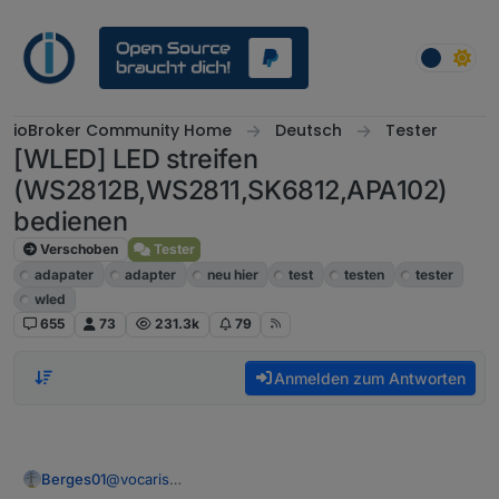
Weiter zum Inhalt
ioBroker Community Home
Deutsch
Tester
[WLED] LED streifen
(WS2812B,WS2811,SK6812,APA102)
bedienen
Verschoben
Tester
adapater
adapter
neu hier
test
testen
tester
wled
655
73
231.3k
79
Anmelden zum Antworten
Berges01
@
vocaris