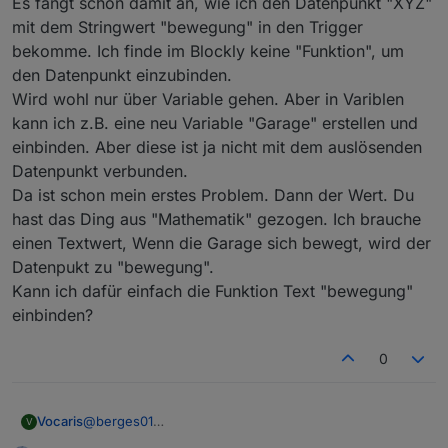
Es fängt schon damit an, wie ich den Datenpunkt "XYZ"
mit dem Stringwert "bewegung" in den Trigger
bekomme. Ich finde im Blockly keine "Funktion", um
den Datenpunkt einzubinden.
Wird wohl nur über Variable gehen. Aber in Variblen
kann ich z.B. eine neu Variable "Garage" erstellen und
einbinden. Aber diese ist ja nicht mit dem auslösenden
Meinst du so etwas ?
Auch hierbei wird getriggert und da auch auf eine
Datenpunkt verbunden.
Die Anweisungen im Triggerblock werden
Variabel "Weckzaehler"
Da ist schon mein erstes Problem. Dann der Wert. Du
ausgeführt wenn die Variabel Weckzaehler auf von
Hierbei Triggert der immer wenn die Variabel größer
Das mit der Doku zu Blockly´s gebe ich dir recht, das
24 auf 25 springt oder von 26 auf 25.
hast das Ding aus "Mathematik" gezogen. Ich brauche
wird (25 nach 26) aber nicht von (26 auf 25).
ist nicht so einfach.
"ist wahr" bezieht sich dabei auf die Aussage
Das legt die Abfrage "ist gleich oder größer als
Ich habe auch schon vieles gesucht und nicht
einen Textwert, Wenn die Garage sich bewegt, wird der
"Weckzaehler = 25".
letztes" fest.
gefunden oder etwas falsches was genau so
Datenpukt zu "bewegung".
Oder habe ich dich falsch verstanden ?
aussah.
Kann ich dafür einfach die Funktion Text "bewegung"
Es ist so das dieses Blockly zu Java gehört und
einbinden?
eigentlich eine Grafische Aufarbeitung von Java ist.
Oder zumindest gedacht ist.
Mann kann in der Ursprungsversion auch selber
0
Bausteine progammieren, ob das hier auch geht
keine Ahnung.
Wenn due etwas mit Blockly aufgebaut hast kannst
Vocaris
@
berges01
Das JS klickst.
V
du dir das auch in Java ansehen wenn du im Editor
Es fängt schon damit an, wie ich den Datenpunkt
Das hilft beim Verstäntniss etwas (Zumindest hat mir
auf