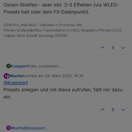
Osram-Streifen - aber inkl. 2-3 Effekten (via WLED-
Presets halt oder dem FX-Datenpunkt).
UDM Pro, Intel NUC - ioBroker in Proxmox-VM,
PiHole+Grafana&Influx+TasmoAdmin in LXCs, Raspberry Pi3 (als CCU),
Zigbee-Stick Sonoff, Synology DS918+
0
Kueppert
Hallo zusammen,
K
hab jetzt auch mit WLED angefangen (Teile lagen
Muchul
schrieb am
29. März 2022, 19:35
M
schon Monate hier...aber Kinder wollten was
zuletzt editiert von
Offline
@
kueppert
anderes machen ^^).
Aktuell hab ich irgendwie nen Brett vorm Kopf...ich
Presets anlegen und mit Alexa aufrufen, fällt mir dazu
überlege, wie ich den Datenpunkt "FX" in Alexa
ein.
eingebunden bekomme...mir fällt da spontan nur
sowas ein wie je ein eigener Datenpunkt für jedes
0
FX als Schalter und dann via Blocklys auf jeden der
Schalter triggern & den FX-Datenpunkt in WLED
schalten. Ich meine, der IOT-Adapter wird keine Liste
auswerten bzw beschreiben können? Also den FX-
Muchul
@
kueppert
M