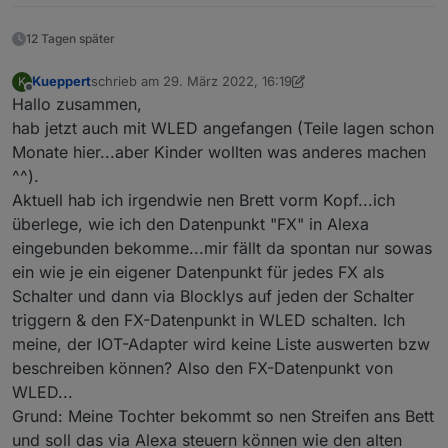
12 Tagen später
Kueppert
schrieb am
29. März 2022, 16:19
K
zuletzt editiert von Kueppert
Offline
Hallo zusammen,
hab jetzt auch mit WLED angefangen (Teile lagen schon
Monate hier...aber Kinder wollten was anderes machen
^^).
Aktuell hab ich irgendwie nen Brett vorm Kopf...ich
überlege, wie ich den Datenpunkt "FX" in Alexa
eingebunden bekomme...mir fällt da spontan nur sowas
ein wie je ein eigener Datenpunkt für jedes FX als
Schalter und dann via Blocklys auf jeden der Schalter
triggern & den FX-Datenpunkt in WLED schalten. Ich
meine, der IOT-Adapter wird keine Liste auswerten bzw
beschreiben können? Also den FX-Datenpunkt von
WLED...
Grund: Meine Tochter bekommt so nen Streifen ans Bett
und soll das via Alexa steuern können wie den alten