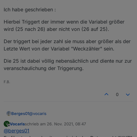
Prüftechnik beschäftigt und bin so vorbelastet.
Ich habe geschrieben :
Wenn man ohne Vorkenntnis da reingeworfen wird
ist das ein Berg von Fragen die schwer zu
Hierbei Triggert der immer wenn die Variabel größer
beantworten sind da Doku meinst nur in Englisch
vorliegt oder zu hochgestochen und Teilweise gar
wird (25 nach 26) aber nicht von (26 auf 25).
nicht vorhanden ist.
Also Probieren, immer in kleinen Happen damit es
Der triggert bei jeder zahl sie muss aber größer als der
nicht zu Unübersichtlich wird.
Letzte Wert von der Variabel "Weckzähler" sein.
Jetzt muss ich auch mal nachfragen... Warum wird
Auch hierbei wird getriggert und da auch auf
hier bei 25 getriggert? Die 25 stehen doch nirgens?
eine Variabel "Weckzaehler"
Die 25 ist dabei völlig nebensächlich und diente nur zur
Hierbei Triggert der immer wenn die Variabel
veranschaulichung der Triggerung.
größer wird (25 nach 26) aber nicht von (26 auf
25).
Das legt die Abfrage "ist gleich oder größer als
F.B.
letztes" fest.
0
@
vocaris
Berges01
Vocaris
schrieb am
26. Nov. 2021, 08:47
V
Guten Morgen
zuletzt editiert von
Offline
@
berges01
schau mal !