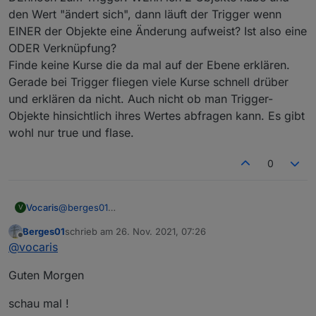
den Wert "ändert sich", dann läuft der Trigger wenn
EINER der Objekte eine Änderung aufweist? Ist also eine
ODER Verknüpfung?
Finde keine Kurse die da mal auf der Ebene erklären.
Gerade bei Trigger fliegen viele Kurse schnell drüber
und erklären da nicht. Auch nicht ob man Trigger-
Objekte hinsichtlich ihres Wertes abfragen kann. Es gibt
wohl nur true und flase.
0
Vocaris
@
berges01
V
Moin,
Berges01
schrieb am
26. Nov. 2021, 07:26
ich habe den Trigger in gleicher Verwendung wie du.
zuletzt editiert von
Offline
@
vocaris
Guten Morgen
schau mal !