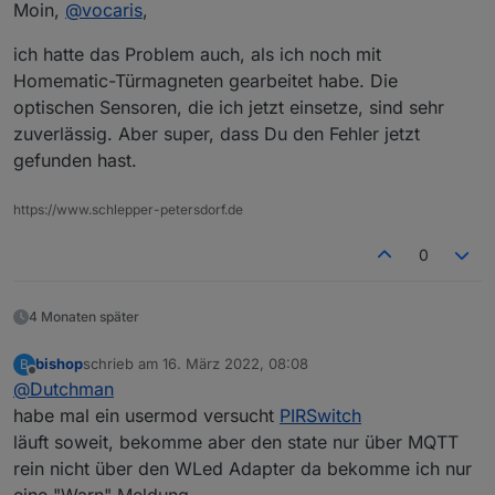
Offline
Moin,
@
vocaris
,
Ich habe mein Script jetzt umgestellt und es reagiert
nur noch auf den Datenpunkt mit den Werten 1, 2 oder
ich hatte das Problem auch, als ich noch mit
3.
Anbei das Script:
Homematic-Türmagneten gearbeitet habe. Die
optischen Sensoren, die ich jetzt einsetze, sind sehr
zuverlässig. Aber super, dass Du den Fehler jetzt
gefunden hast.
https://www.schlepper-petersdorf.de
Wie gesagt es besteht ja nur das Problem beim
0
Runterfahren.
Habe jetzt der Trigger gedebuged und das Event an
sich.
4 Monaten später
Hier erkennt man, dass der Datenpunkt beim
Runterfahren 2x geändert wird. Wie.... keine Ahnung.
Wenn man sich den Datenpunkt in den Objekten
bishop
schrieb am
16. März 2022, 08:08
B
zuletzt editiert von
Offline
anguckt, sieht man keine Änderung. Aber das Debug
@
Dutchman
spukt es ja aus.
habe mal ein usermod versucht
PIRSwitch
läuft soweit, bekomme aber den state nur über MQTT
Wie gesagt es besteht ja nur das Problem beim
Runterfahren.
rein nicht über den WLed Adapter da bekomme ich nur
Also er fährt runter. Der DP wechselt auf 2.
Habe jetzt der Trigger gedebuged und das Event an
Klar der Trigger löst alles drei "Unterscripte" aus. Somit
eine "Warn" Meldung