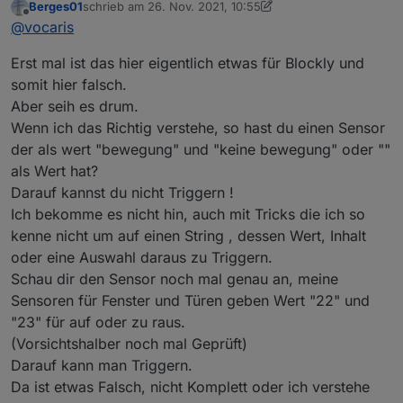
Berges01
schrieb am
26. Nov. 2021, 10:55
"XYZ" mit dem Stringwert "bewegung" in den Trigger
das geholfen).
zuletzt editiert von Berges01
Offline
@
vocaris
bekomme. Ich finde im Blockly keine "Funktion", um
Ab und an muss ich aber auch die Sprache beim
den Datenpunkt einzubinden.
ioBroker wieder auf Englisch stellen da das
Erst mal ist das hier eigentlich etwas für Blockly und
Wird wohl nur über Variable gehen. Aber in Variblen
Deutsche mich ab und an mal verwirrt und nicht
kann ich z.B. eine neu Variable "Garage" erstellen und
eindeutig ist.
somit hier falsch.
einbinden. Aber diese ist ja nicht mit dem auslösenden
Na ja auch Probieren hilft ab und an.
Aber seih es drum.
Datenpunkt verbunden.
Ich nehme mein Licht im Zimmer und trigger damit
Wenn ich das Richtig verstehe, so hast du einen Sensor
Da ist schon mein erstes Problem. Dann der Wert. Du
um einige Funktionen zu testen die ich nicht
hast das Ding aus "Mathematik" gezogen. Ich brauche
der als wert "bewegung" und "keine bewegung" oder ""
verstanden habe (Zumindest in der Anfangsfase).
einen Textwert, Wenn die Garage sich bewegt, wird
Da ich aber von einer Grafischen
als Wert hat?
der Datenpukt zu "bewegung".
Programmiersprache komme (zumindestens einiges
Darauf kannst du nicht Triggern !
Kann ich dafür einfach die Funktion Text "bewegung"
mit gemacht habe ist das etwas einfacher.
Ich bekomme es nicht hin, auch mit Tricks die ich so
einbinden?
Auch Beruflich wahr ich mit Automation und
kenne nicht um auf einen String , dessen Wert, Inhalt
Prüftechnik beschäftigt und bin so vorbelastet.
Wenn man ohne Vorkenntnis da reingeworfen wird
oder eine Auswahl daraus zu Triggern.
ist das ein Berg von Fragen die schwer zu
Schau dir den Sensor noch mal genau an, meine
beantworten sind da Doku meinst nur in Englisch
Sensoren für Fenster und Türen geben Wert "22" und
vorliegt oder zu hochgestochen und Teilweise gar
nicht vorhanden ist.
"23" für auf oder zu raus.
Also Probieren, immer in kleinen Happen damit es
(Vorsichtshalber noch mal Geprüft)
nicht zu Unübersichtlich wird.
Darauf kann man Triggern.
Da ist etwas Falsch, nicht Komplett oder ich verstehe