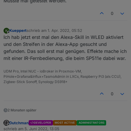
Müsste mal getestet werden.
0
Kueppert
schrieb am
1. Apr. 2022, 05:52
K
zuletzt editiert von
Offline
Ich hab jetzt erst mal den Alexa-Skill in WLED aktiviert
und den Streifen in der Alexa-App gesucht und
gefunden. Das soll erst mal genügen. Effekte mache ich
mit einer IR-Fernbedienung, die beim SP511e dabei war.
UDM Pro, Intel NUC - ioBroker in Proxmox-VM,
PiHole+Grafana&Influx+TasmoAdmin in LXCs, Raspberry Pi3 (als CCU),
Zigbee-Stick Sonoff, Synology DS918+
0
2 Monaten später
Dutchman
DEVELOPER
MOST ACTIVE
ADMINISTRATORS
Offline
schrieb am
5. Juni 2022, 13:05