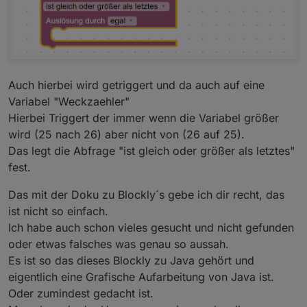
lange das hält.
DEnnoch zum Trigger: WEnn ich 2 Objekte habe und
den Wert "ändert sich", dann läuft der Trigger wenn
EINER der Objekte eine Änderung aufweist? Ist also
eine ODER Verknüpfung?
Finde keine Kurse die da mal auf der Ebene erklären.
Auch hierbei wird getriggert und da auch auf eine
Gerade bei Trigger fliegen viele Kurse schnell drüber
Variabel "Weckzaehler"
und erklären da nicht. Auch nicht ob man Trigger-
Hierbei Triggert der immer wenn die Variabel größer
Objekte hinsichtlich ihres Wertes abfragen kann. Es
gibt wohl nur true und flase.
wird (25 nach 26) aber nicht von (26 auf 25).
Das legt die Abfrage "ist gleich oder größer als letztes"
fest.
Das mit der Doku zu Blockly´s gebe ich dir recht, das
ist nicht so einfach.
Ich habe auch schon vieles gesucht und nicht gefunden
oder etwas falsches was genau so aussah.
Es ist so das dieses Blockly zu Java gehört und
eigentlich eine Grafische Aufarbeitung von Java ist.
Oder zumindest gedacht ist.