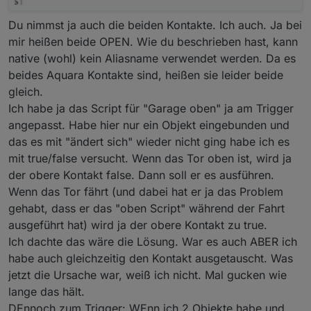
Nur mal zur Erwähnung man kann auf Werte triggern
aber für die Garagenfunktion ist das nicht nötig und
Du nimmst ja auch die beiden Kontakte. Ich auch. Ja bei
bleiben wir erst mal beim einfachen und nicht gleich
mir heißen beide OPEN. Wie du beschrieben hast, kann
mit dem "Vorschlaghammer".
native (wohl) kein Aliasname verwendet werden. Da es
Schau dir noch mal meinen Trigger und meine
Abfragen an oder die von den Anderen die Hier
beides Aquara Kontakte sind, heißen sie leider beide
genau so etwas eingestellt haben.
gleich.
Die funktionieren sicher alle und sind ohne
Ich habe ja das Script für "Garage oben" ja am Trigger
Schnörkel.
angepasst. Habe hier nur ein Objekt eingebunden und
das es mit "ändert sich" wieder nicht ging habe ich es
mit true/false versucht. Wenn das Tor oben ist, wird ja
der obere Kontakt false. Dann soll er es ausführen.
Wenn das Tor fährt (und dabei hat er ja das Problem
gehabt, dass er das "oben Script" während der Fahrt
ausgeführt hat) wird ja der obere Kontakt zu true.
Ich dachte das wäre die Lösung. War es auch ABER ich
habe auch gleichzeitig den Kontakt ausgetauscht. Was
jetzt die Ursache war, weiß ich nicht. Mal gucken wie
lange das hält.
DEnnoch zum Trigger: WEnn ich 2 Objekte habe und