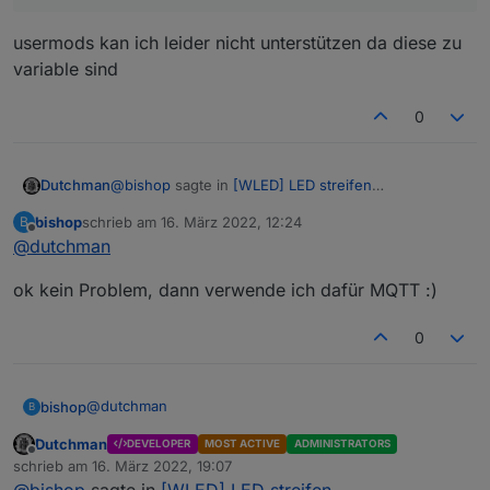
usermods kan ich leider nicht unterstützen da diese zu
variable sind
0
@
bishop
sagte in
[WLED] LED streifen
Dutchman
(WS2812B,WS2811,SK6812,APA102) bedienen
:
bishop
schrieb am
16. März 2022, 12:24
B
zuletzt editiert von
Offline
@
dutchman
kann man das als DP einfügen?
ok kein Problem, dann verwende ich dafür MQTT :)
usermods kan ich leider nicht unterstützen da diese
zu variable sind
0
@
dutchman
bishop
B
Dutchman
DEVELOPER
MOST ACTIVE
ADMINISTRATORS
ok kein Problem, dann verwende ich dafür MQTT :)
Offline
schrieb am
16. März 2022, 19:07
zuletzt editiert von