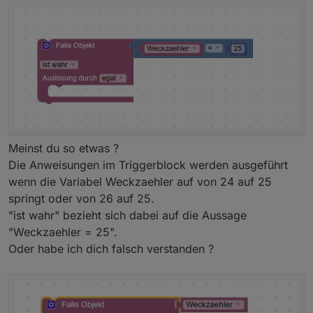
Du nimmst ja auch die beiden Kontakte. Ich auch. Ja
bei mir heißen beide OPEN. Wie du beschrieben hast,
kann native (wohl) kein Aliasname verwendet werden.
Meinst du so etwas ?
Da es beides Aquara Kontakte sind, heißen sie leider
Die Anweisungen im Triggerblock werden ausgeführt
beide gleich.
Ich habe ja das Script für "Garage oben" ja am Trigger
wenn die Variabel Weckzaehler auf von 24 auf 25
angepasst. Habe hier nur ein Objekt eingebunden und
springt oder von 26 auf 25.
das es mit "ändert sich" wieder nicht ging habe ich es
"ist wahr" bezieht sich dabei auf die Aussage
mit true/false versucht. Wenn das Tor oben ist, wird ja
"Weckzaehler = 25".
der obere Kontakt false. Dann soll er es ausführen.
Wenn das Tor fährt (und dabei hat er ja das Problem
Oder habe ich dich falsch verstanden ?
gehabt, dass er das "oben Script" während der Fahrt
ausgeführt hat) wird ja der obere Kontakt zu true.
Ich dachte das wäre die Lösung. War es auch ABER ich
habe auch gleichzeitig den Kontakt ausgetauscht. Was
jetzt die Ursache war, weiß ich nicht. Mal gucken wie