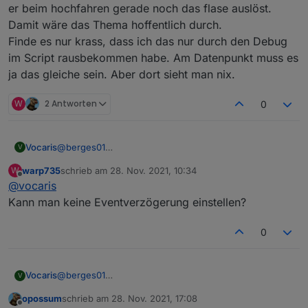
er beim hochfahren gerade noch das flase auslöst.
Damit wäre das Thema hoffentlich durch.
Finde es nur krass, dass ich das nur durch den Debug
im Script rausbekommen habe. Am Datenpunkt muss es
ja das gleiche sein. Aber dort sieht man nix.
W
2 Antworten
0
@
berges01
Vocaris
V
Ich verzweifele und habe auch langsam keine Lust
warp735
schrieb am
28. Nov. 2021, 10:34
W
mehr.
zuletzt editiert von
Offline
@
vocaris
Ich habe mein Script jetzt umgestellt und es reagiert
nur noch auf den Datenpunkt mit den Werten 1, 2 oder
Kann man keine Eventverzögerung einstellen?
3.
Anbei das Script:
0
@
berges01
Vocaris
V
Ich verzweifele und habe auch langsam keine Lust
opossum
schrieb am
28. Nov. 2021, 17:08
mehr.
zuletzt editiert von