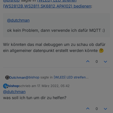
@
bishop
sagte in
[WLED] LED streifen
(WS2812B,WS2811,SK6812,APA102) bedienen
:
@
dutchman
ok kein Problem, dann verwende ich dafür MQTT :)
Wir könnten das mal debuggen um zu schau ob dafür
ein allgemeiner datenpunkt erstellt werden könnte 🤔
0
@
bishop
sagte in
[WLED] LED streifen
Dutchman
(WS2812B,WS2811,SK6812,APA102) bedienen
:
bishop
schrieb am
17. März 2022, 05:42
B
zuletzt editiert von
Offline
@
dutchman
@
dutchman
was soll ich tun um dir zu helfen?
Wir könnten das mal debuggen um zu schau ob
ok kein Problem, dann verwende ich dafür
dafür ein allgemeiner datenpunkt erstellt werden
MQTT :)
0
könnte 🤔