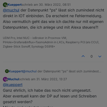
Datenpunkt von WLED...
Presets anlegen und mit Alexa aufrufen, fällt mir dazu
Kueppert
schrieb am
30. März 2022, 08:51
K
Grund: Meine Tochter bekommt so nen Streifen ans
ein.
zuletzt editiert von
Offline
@
muchul
der Datenpunkt "ps" lässt sich zumindest nicht
Bett und soll das via Alexa steuern können wie den
alten Osram-Streifen - aber inkl. 2-3 Effekten (via
direkt in IOT einbinden. Da erscheint ne Fehlermeldung.
WLED-Presets halt oder dem FX-Datenpunkt).
Also vermutlich geht das wie ich dachte nur mit eigenen
Datenpunkten, die ich anlege und mit Alexa steuere?!
UDM Pro, Intel NUC - ioBroker in Proxmox-VM,
PiHole+Grafana&Influx+TasmoAdmin in LXCs, Raspberry Pi3 (als CCU),
Zigbee-Stick Sonoff, Synology DS918+
0
Kueppert
@
muchul
der Datenpunkt "ps" lässt sich zumindest
K
nicht direkt in IOT einbinden. Da erscheint ne
Muchul
schrieb am
31. März 2022, 13:27
M
Fehlermeldung. Also vermutlich geht das wie ich
zuletzt editiert von
Offline
@
kueppert
dachte nur mit eigenen Datenpunkten, die ich anlege
und mit Alexa steuere?!
Ganz ehrlich, ich habe das noch nicht umgesetzt.
Aber eventuell kann der DP auf lesen und Schreiben
gesetzt werden?