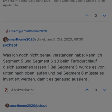
EMS-ESP; 1 Echo V2; 3 Echo DOT; 1 Echo Connect; 2 Echo Show 5; Unifi
Ap-Ac Lite.
0
Chaot
@
smarthome2020
Ah, verstehe.
smarthome2020
schrieb am
3. Okt. 2023, 08:30
S
In der Form ist es problemlos lösbar unter WLED.
zuletzt editiert von
Offline
@
chaot
Ich hatte so im Kopf, dass pro Fach ein Streifen Quer
verbaut ist. Dann kann man jedes Fach als einzelnes
Was ich noch nicht genau verstanden habe: kann ich
Segment sehen.
In dem von dir gezeichneten Fall musst du dir die
Segment 5 und Segment 6 zB beim Farbdurchlauf
Segmente dann etwas anders aufteilen. Ist vermutlich
gleich aussehen lassen ? Bei Segment 5 würde es von
ein kleines Bisschen ungenauer wegen der Übergänge,
unten nach oben laufen und bei Segment 6 müsste es
aber da kannst du ja im Zweifelsfall die einzelne LED die
invertiert werden, damit es genauso aussieht .
an einem Übergang (Fachboden) kommt als einzelnes
Segment ansteuern und dann aus lassen.
Als Beispiel bei dir:
2 Antworten
0
Von links beginnend:
rot seg1
grün seg2
@
chaot
smarthome2020
S
blau seg3
violett seg 4