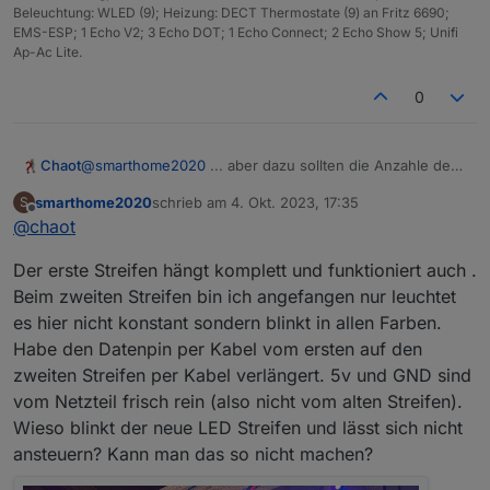
Beleuchtung: WLED (9); Heizung: DECT Thermostate (9) an Fritz 6690;
EMS-ESP; 1 Echo V2; 3 Echo DOT; 1 Echo Connect; 2 Echo Show 5; Unifi
Ap-Ac Lite.
0
Chaot
@
smarthome2020
... aber dazu sollten die Anzahle der
LEDs möglichst gleich sein bei den beiden Segmenten.
smarthome2020
schrieb am
4. Okt. 2023, 17:35
S
Sonst sieht das blöd aus.
zuletzt editiert von
Offline
@
chaot
Der erste Streifen hängt komplett und funktioniert auch .
Beim zweiten Streifen bin ich angefangen nur leuchtet
es hier nicht konstant sondern blinkt in allen Farben.
Habe den Datenpin per Kabel vom ersten auf den
zweiten Streifen per Kabel verlängert. 5v und GND sind
vom Netzteil frisch rein (also nicht vom alten Streifen).
Wieso blinkt der neue LED Streifen und lässt sich nicht
ansteuern? Kann man das so nicht machen?