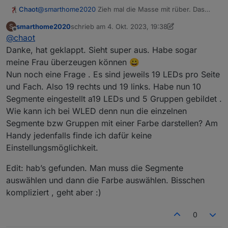
Chaot
@
smarthome2020
Zieh mal die Masse mit rüber. Das
kann manchmal problematisch sein, wenn der Weg zum
smarthome2020
schrieb am
4. Okt. 2023, 19:38
S
Netzteil recht lang ist.
zuletzt editiert von smarthome2020
10. Apr. 2023,
Offline
@
chaot
Danke, hat geklappt. Sieht super aus. Habe sogar
meine Frau überzeugen können 😀
Nun noch eine Frage . Es sind jeweils 19 LEDs pro Seite
und Fach. Also 19 rechts und 19 links. Habe nun 10
Segmente eingestellt a19 LEDs und 5 Gruppen gebildet .
Wie kann ich bei WLED denn nun die einzelnen
Segmente bzw Gruppen mit einer Farbe darstellen? Am
Handy jedenfalls finde ich dafür keine
Einstellungsmöglichkeit.
Edit: hab’s gefunden. Man muss die Segmente
auswählen und dann die Farbe auswählen. Bisschen
kompliziert , geht aber :)
0