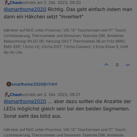
Chaot
schrieb am
3. Okt. 2023, 09:20
Was ich noch nicht genau verstanden habe:
zuletzt editiert von
gelb seg 5
Offline
@
smarthome2020
Richtig. Das geht einfach indem man
kann ich Segment 5 und Segment 6 zB beim
gelb seg 6
Farbdurchlauf gleich aussehen lassen ? Bei
dann ein Häkchen setzt "invertiert"
violett seg 7
Segment 5 würde es von unten nach oben
blau seg 8
laufen und bei Segment 6 müsste es
grün seg 9
ioBroker auf NUC unter Proxmox; VIS: 12" Touchscreen und 17" Touch;
invertiert werden, damit es genauso aussieht
rot seg 10
Lichtsteuerung, Thermometer und Sensoren: Tasmota (39); Ambiente
.
Jetzt kannst du segment 1 und 10 den gleichen Effekt
Beleuchtung: WLED (9); Heizung: DECT Thermostate (9) an Fritz 6690;
(oder farbe) zuordnen, 2un9, 3und 8, usw.
EMS-ESP; 1 Echo V2; 3 Echo DOT; 1 Echo Connect; 2 Echo Show 5; Unifi
Um weiter zu spielen kannst du jetzt noch die
Ap-Ac Lite.
Ansteuerung der Segmente zeitlich steuern. Also das
von rot bis gelb langsam nacheinander die Fächer
0
eingeschaltet werden.
Was bei der Variante nicht geht ist (und das wäre nach
meiner Meinung recht ansehbar) ein Farbverlauf von
@
chaot
smarthome2020
S
Aussen nach innen pro Segment. Das geht dann nur mit
Streifen quer pro Fach
Chaot
schrieb am
3. Okt. 2023, 09:21
Was ich noch nicht genau verstanden habe:
zuletzt editiert von
Offline
@
smarthome2020
... aber dazu sollten die Anzahle der
kann ich Segment 5 und Segment 6 zB beim
Farbdurchlauf gleich aussehen lassen ? Bei
LEDs möglichst gleich sein bei den beiden Segmenten.
Segment 5 würde es von unten nach oben
Sonst sieht das blöd aus.
laufen und bei Segment 6 müsste es
invertiert werden, damit es genauso aussieht
ioBroker auf NUC unter Proxmox; VIS: 12" Touchscreen und 17" Touch;
.
Lichtsteuerung, Thermometer und Sensoren: Tasmota (39); Ambiente