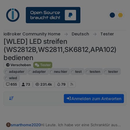
Weiter zum Inhalt
ioBroker Community Home
Deutsch
Tester
[WLED] LED streifen
(WS2812B,WS2811,SK6812,APA102)
bedienen
Verschoben
Tester
adapater
adapter
neu hier
test
testen
tester
wled
655
73
231.4k
79
Anmelden zum Antworten
Hi Leute. Ich habe vor eine Schranktür aus
smarthome2020
S