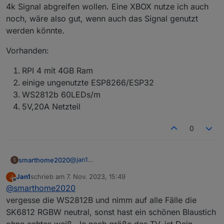
vom Fire TV Stick abfangen (HDMI) und über einen
4k Signal abgreifen wollen. Eine XBOX nutze ich auch
RPI auf die LEDs hinter dem TV übertragen. Hast du
noch, wäre also gut, wenn auch das Signal genutzt
sowas schon umgesetzt?
werden könnte.
Vorhanden:
RPI 4 mit 4GB Ram
einige ungenutzte ESP8266/ESP32
WS2812b 60LEDs/m
5V,20A Netzteil
0
@
jan1
smarthome2020
S
Hast du Empfehlungen für die Hardware? Ich
Jan1
schrieb am
7. Nov. 2023, 15:49
J
hab zwar einen guten Smart-TV, meine Frau
Vorhanden:
zuletzt editiert von
Offline
@
smarthome2020
schaut dennoch lieber über den Fire-TV-
Stick. Würde über diesen das 4k Signal
RPI 4 mit 4GB Ram
vergesse die WS2812B und nimm auf alle Fälle die
abgreifen wollen. Eine XBOX nutze ich auch
einige ungenutzte ESP8266/ESP32
SK6812 RGBW neutral, sonst hast ein schönen Blaustich
noch, wäre also gut, wenn auch das Signal
WS2812b 60LEDs/m
ohne echtes weiß. Je nach größe des TV, ist Dein