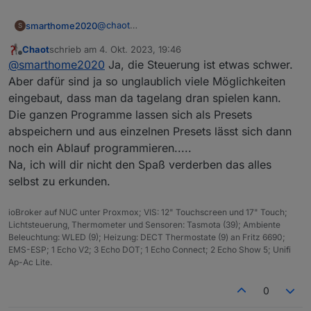
@
chaot
smarthome2020
S
Danke, hat geklappt. Sieht super aus. Habe
Chaot
schrieb am
4. Okt. 2023, 19:46
sogar meine Frau überzeugen können 😀
Edit: hab’s gefunden. Man muss die
zuletzt editiert von
Offline
@
smarthome2020
Ja, die Steuerung ist etwas schwer.
Nun noch eine Frage . Es sind jeweils 19
Segmente auswählen und dann die Farbe
LEDs pro Seite und Fach. Also 19 rechts und
auswählen. Bisschen kompliziert , geht aber
Aber dafür sind ja so unglaublich viele Möglichkeiten
19 links. Habe nun 10 Segmente eingestellt
:)
eingebaut, dass man da tagelang dran spielen kann.
a19 LEDs und 5 Gruppen gebildet . Wie kann
Die ganzen Programme lassen sich als Presets
ich bei WLED denn nun die einzelnen
abspeichern und aus einzelnen Presets lässt sich dann
Segmente bzw Gruppen mit einer Farbe
darstellen? Am Handy jedenfalls finde ich
noch ein Ablauf programmieren.....
dafür keine Einstellungsmöglichkeit.
Na, ich will dir nicht den Spaß verderben das alles
selbst zu erkunden.
ioBroker auf NUC unter Proxmox; VIS: 12" Touchscreen und 17" Touch;
Lichtsteuerung, Thermometer und Sensoren: Tasmota (39); Ambiente
Beleuchtung: WLED (9); Heizung: DECT Thermostate (9) an Fritz 6690;
EMS-ESP; 1 Echo V2; 3 Echo DOT; 1 Echo Connect; 2 Echo Show 5; Unifi
Ap-Ac Lite.
0