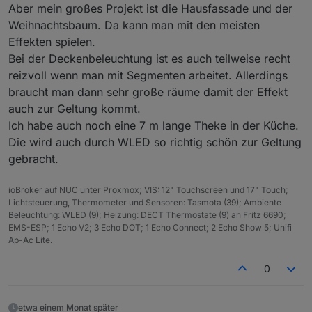
vom Fire TV Stick abfangen (HDMI) und über
Aber mein großes Projekt ist die Hausfassade und der
einen RPI auf die LEDs hinter dem TV
Weihnachtsbaum. Da kann man mit den meisten
übertragen. Hast du sowas schon umgesetzt?
Effekten spielen.
Bei der Deckenbeleuchtung ist es auch teilweise recht
reizvoll wenn man mit Segmenten arbeitet. Allerdings
braucht man dann sehr große räume damit der Effekt
auch zur Geltung kommt.
Ich habe auch noch eine 7 m lange Theke in der Küche.
Die wird auch durch WLED so richtig schön zur Geltung
gebracht.
ioBroker auf NUC unter Proxmox; VIS: 12" Touchscreen und 17" Touch;
Lichtsteuerung, Thermometer und Sensoren: Tasmota (39); Ambiente
Beleuchtung: WLED (9); Heizung: DECT Thermostate (9) an Fritz 6690;
EMS-ESP; 1 Echo V2; 3 Echo DOT; 1 Echo Connect; 2 Echo Show 5; Unifi
Ap-Ac Lite.
0
etwa einem Monat später