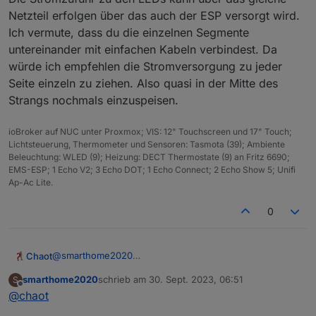
Netzteil erfolgen über das auch der ESP versorgt wird.
Ich vermute, dass du die einzelnen Segmente
untereinander mit einfachen Kabeln verbindest. Da
würde ich empfehlen die Stromversorgung zu jeder
Seite einzeln zu ziehen. Also quasi in der Mitte des
Strangs nochmals einzuspeisen.
ioBroker auf NUC unter Proxmox; VIS: 12" Touchscreen und 17" Touch;
Lichtsteuerung, Thermometer und Sensoren: Tasmota (39); Ambiente
Beleuchtung: WLED (9); Heizung: DECT Thermostate (9) an Fritz 6690;
EMS-ESP; 1 Echo V2; 3 Echo DOT; 1 Echo Connect; 2 Echo Show 5; Unifi
Ap-Ac Lite.
0
@
smarthome2020
Chaot
Es macht Sinn die LEDs alle in Serie anzuklemmen und
smarthome2020
schrieb am
30. Sept. 2023, 06:51
S
dann die jeweils 5 Fächer im Controller in 10 Segmente
Zusätzlich solltest du einen ESP mit Relais verwenden,
zuletzt editiert von
Offline
@
chaot
zu teilen. Dadurch lassen sich viel mehr Effekte
damit der Strom beim Abschalten komplett getrennt
erzeugen, weil jedes Fach dann per Software einzeln
wird. Die LEDs sind sonst dauernd unter Spannung und
Wenn due viele Effekte mit 10 Segmenten ansteuern