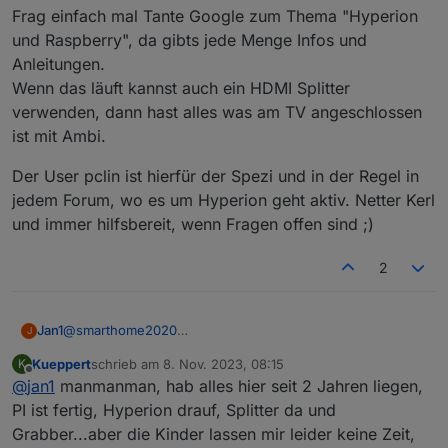
Frag einfach mal Tante Google zum Thema "Hyperion
und Raspberry", da gibts jede Menge Infos und
Anleitungen.
Wenn das läuft kannst auch ein HDMI Splitter
verwenden, dann hast alles was am TV angeschlossen
ist mit Ambi.
Der User pclin ist hierfür der Spezi und in der Regel in
jedem Forum, wo es um Hyperion geht aktiv. Netter Kerl
und immer hilfsbereit, wenn Fragen offen sind ;)
2
@
smarthome2020
Jan1
J
vergesse die WS2812B und nimm auf alle Fälle die SK6812
Kueppert
schrieb am
8. Nov. 2023, 08:15
K
RGBW neutral, sonst hast ein schönen Blaustich ohne
Bei mir läuft Hyperion zur Steuerung des WLED direkt als
zuletzt editiert von
Offline
@
jan1
manmanman, hab alles hier seit 2 Jahren liegen,
echtes weiß. Je nach größe des TV, ist Dein Netzteil
Plugin auf der Dreambox, somit müsste Du hierfür den Pi
genau richtig. Es gibt die Bänder auch mit 60 LED/m, was
verwenden und da läuft selbstverständlich auch Hyperion
Frag einfach mal Tante Google zum Thema "Hyperion und
PI ist fertig, Hyperion drauf, Splitter da und
fürs Ambi fast zuviel ist und bei nem TV, größer 56Zoll
drauf. Es empfiehlt sich auch ein externer Grabber da der
Raspberry", da gibts jede Menge Infos und Anleitungen.
Grabber...aber die Kinder lassen mir leider keine Zeit,
dann auch die 20A wirklich braucht ;)
wesentlich besser arbeitet als die SW intern Geschichte
Wenn das läuft kannst auch ein HDMI Splitter verwenden,
Der User pclin ist hierfür der Spezi und in der Regel in