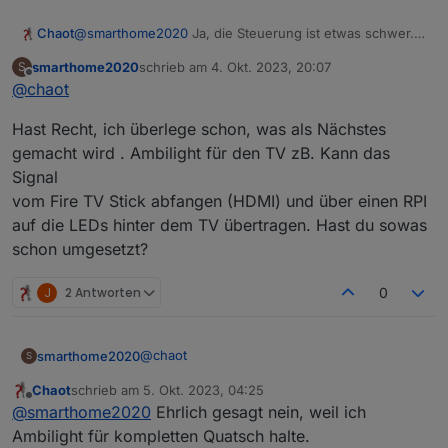
Chaot
@
smarthome2020
Ja, die Steuerung ist etwas schwer.
Aber dafür sind ja so unglaublich viele Möglichkeiten
smarthome2020
schrieb am
4. Okt. 2023, 20:07
S
eingebaut, dass man da tagelang dran spielen kann.
zuletzt editiert von
Offline
@
chaot
Die ganzen Programme lassen sich als Presets
abspeichern und aus einzelnen Presets lässt sich dann
Hast Recht, ich überlege schon, was als Nächstes
noch ein Ablauf programmieren.....
Na, ich will dir nicht den Spaß verderben das alles selbst
gemacht wird . Ambilight für den TV zB. Kann das
zu erkunden.
Signal
vom Fire TV Stick abfangen (HDMI) und über einen RPI
auf die LEDs hinter dem TV übertragen. Hast du sowas
schon umgesetzt?
J
2 Antworten
0
@
chaot
smarthome2020
S
Chaot
schrieb am
5. Okt. 2023, 04:25
Hast Recht, ich überlege schon, was als
zuletzt editiert von
Offline
@
smarthome2020
Ehrlich gesagt nein, weil ich
Nächstes gemacht wird . Ambilight für den TV
zB. Kann das Signal
Ambilight für kompletten Quatsch halte.