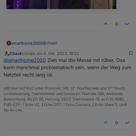
0
@
chaot
smarthome2020
S
Chaot
schrieb am
4. Okt. 2023, 18:52
Der erste Streifen hängt komplett und
zuletzt editiert von
Offline
@
smarthome2020
Zieh mal die Masse mit rüber. Das
funktioniert auch . Beim zweiten Streifen bin
ich angefangen nur leuchtet es hier nicht
kann manchmal problematisch sein, wenn der Weg zum
konstant sondern blinkt in allen Farben. Habe
Netzteil recht lang ist.
den Datenpin per Kabel vom ersten auf den
zweiten Streifen per Kabel verlängert. 5v und
ioBroker auf NUC unter Proxmox; VIS: 12" Touchscreen und 17" Touch;
GND sind vom Netzteil frisch rein (also nicht
Lichtsteuerung, Thermometer und Sensoren: Tasmota (39); Ambiente
vom alten Streifen). Wieso blinkt der neue
Beleuchtung: WLED (9); Heizung: DECT Thermostate (9) an Fritz 6690;
LED Streifen und lässt sich nicht ansteuern?
EMS-ESP; 1 Echo V2; 3 Echo DOT; 1 Echo Connect; 2 Echo Show 5; Unifi
Kann man das so nicht machen?
Ap-Ac Lite.
0