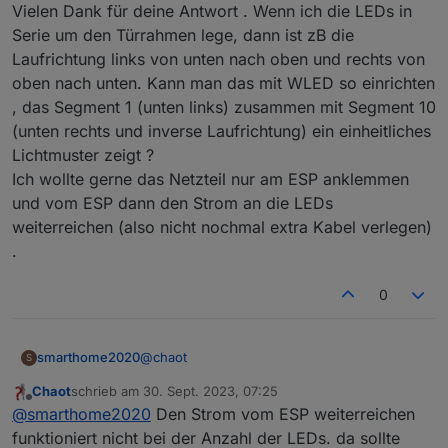
Vielen Dank für deine Antwort . Wenn ich die LEDs in
angesteuert werden kann.
verbrauchen Strom und werden dann auch warm wenn
willst würde ich einen ESP32 empfehlen. Der
sie aus sind.
funktioniert dann einfach etwas flüssiger und kostet
Die Stromzufuhr zu den LEDs kann über das gleiche
Serie um den Türrahmen lege, dann ist zB die
kaum mehr.
Netzteil erfolgen über das auch der ESP versorgt wird.
Laufrichtung links von unten nach oben und rechts von
Ich vermute, dass du die einzelnen Segmente
oben nach unten. Kann man das mit WLED so einrichten
untereinander mit einfachen Kabeln verbindest. Da
, das Segment 1 (unten links) zusammen mit Segment 10
würde ich empfehlen die Stromversorgung zu jeder
Seite einzeln zu ziehen. Also quasi in der Mitte des
(unten rechts und inverse Laufrichtung) ein einheitliches
Strangs nochmals einzuspeisen.
Lichtmuster zeigt ?
Ich wollte gerne das Netzteil nur am ESP anklemmen
und vom ESP dann den Strom an die LEDs
weiterreichen (also nicht nochmal extra Kabel verlegen)
.
0
@
chaot
smarthome2020
S
Chaot
schrieb am
30. Sept. 2023, 07:25
Vielen Dank für deine Antwort . Wenn ich die
zuletzt editiert von
Offline
@
smarthome2020
Den Strom vom ESP weiterreichen
LEDs in Serie um den Türrahmen lege, dann
ist zB die Laufrichtung links von unten nach
funktioniert nicht bei der Anzahl der LEDs. da sollte