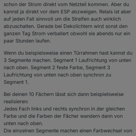
oben und rechts von oben nach unten. Kann
schon der Strom direkt vom Netzteil kommen. Aber du
man das mit WLED so einrichten , das
kannst ja direkt vor dem ESP abzweigen. Relais ist aber
Segment 1 (unten links) zusammen mit
auf jeden Fall sinnvoll um die Streifen auch wirklich
Segment 10 (unten rechts und inverse
Laufrichtung) ein einheitliches Lichtmuster
abzuschalten. Gerade bei Dekolichtern wird sonst den
zeigt ?
ganzen Tag Strom verballert obwohl sie abends nur ein
Ich wollte gerne das Netzteil nur am ESP
paar Stunden laufen.
anklemmen und vom ESP dann den Strom an
die LEDs weiterreichen (also nicht nochmal
Wenn du beispielsweise einen Türrahmen hast kannst du
extra Kabel verlegen) .
3 Segmente machen. Segment 1 Laufrichtung von unten
nach oben. Segment 2 feste Farbe, Segment 3
Laufrichtung von unten nach oben synchron zu
Segment 1.
Bei deinen 10 Fächern lässt sich dann beispielsweise
realisieren:
Jedes Fach links und rechts synchron in der gleichen
Farbe und die Farben der Fächer wandern dann von
unten nach oben.
Die einzelnen Segmente machen einen Farbwechsel von