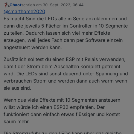
Glas mit WS2812B-Strips zu versehen.
Chaot
schrieb am
30. Sept. 2023, 06:44
Insgesamt sollen 180 LEDs eingesetzt
kann ich überhaupt 2 parrallele Streifen
zuletzt editiert von
Offline
@
smarthome2020
werden. Nun bin ich noch unschlüssig , ob
Vielen Dank
über einen ESP8266 ansteuern?
ich die LEDs in Serie anschließen soll oder
kann ich die Stromzufuhr der LEDs dann
Es macht Sinn die LEDs alle in Serie anzuklemmen und
innocent 2 Streifen zu je 90 LEDs einbaue.
über den ESP8266 über ein externes
dann die jeweils 5 Fächer im Controller in 10 Segmente
Gesteuert werden sollen diese über einen
Netzteil bereitstellen? Oder müssen die
zu teilen. Dadurch lassen sich viel mehr Effekte
ESP8266, wenn es geht . Ich denke, dass bei
LEDs direkt auch am Netzteil
erzeugen, weil jedes Fach dann per Software einzeln
vielen Effekten von WLED 2 parallele Streifen
angeschlossen sein? (Wäre mehr
schöner sind, da so die 5 Fächer, die durch
Kabelsalat)
angesteuert werden kann.
die Glastür zu sehen sind, zu beiden Seiten
gleich beleuchtet werden.
Zusätzlich solltest du einen ESP mit Relais verwenden,
damit der Strom beim Abschalten komplett getrennt
wird. Die LEDs sind sonst dauernd unter Spannung und
verbrauchen Strom und werden dann auch warm wenn
sie aus sind.
Wenn due viele Effekte mit 10 Segmenten ansteuern
willst würde ich einen ESP32 empfehlen. Der
funktioniert dann einfach etwas flüssiger und kostet
kaum mehr.
Die Stromzufuhr zu den LEDs kann über das gleiche