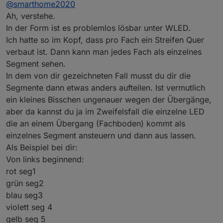
@
smarthome2020
läuft der LED-Streifen halt von unten nach
oben, auf der rechten Seite dagegen von
Ah, verstehe.
oben nach unten. Per WLED kann ich das so
In der Form ist es problemlos lösbar unter WLED.
einstellen, dass ich die einzelnen Ebenen des
Ich hatte so im Kopf, dass pro Fach ein Streifen Quer
Schranken in der gleichen Farbe leuchten
verbaut ist. Dann kann man jedes Fach als einzelnes
lassen kann? Will es nicht anbringen und
dann feststellen, dass es so nicht geht.
Segment sehen.
In dem von dir gezeichneten Fall musst du dir die
Segmente dann etwas anders aufteilen. Ist vermutlich
ein kleines Bisschen ungenauer wegen der Übergänge,
aber da kannst du ja im Zweifelsfall die einzelne LED
die an einem Übergang (Fachboden) kommt als
einzelnes Segment ansteuern und dann aus lassen.
Als Beispiel bei dir:
Von links beginnend:
rot seg1
grün seg2
blau seg3
violett seg 4
gelb seg 5