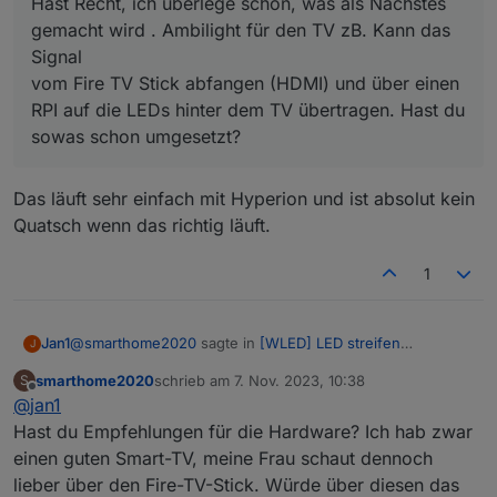
Hast Recht, ich überlege schon, was als Nächstes
gemacht wird . Ambilight für den TV zB. Kann das
Signal
vom Fire TV Stick abfangen (HDMI) und über einen
RPI auf die LEDs hinter dem TV übertragen. Hast du
sowas schon umgesetzt?
Das läuft sehr einfach mit Hyperion und ist absolut kein
Quatsch wenn das richtig läuft.
1
@
smarthome2020
sagte in
[WLED] LED streifen
Jan1
J
(WS2812B,WS2811,SK6812,APA102) bedienen
:
smarthome2020
schrieb am
7. Nov. 2023, 10:38
S
zuletzt editiert von
Offline
@
jan1
@
chaot
Hast du Empfehlungen für die Hardware? Ich hab zwar
Das läuft sehr einfach mit Hyperion und ist absolut kein
Hast Recht, ich überlege schon, was als Nächstes
einen guten Smart-TV, meine Frau schaut dennoch
Quatsch wenn das richtig läuft.
gemacht wird . Ambilight für den TV zB. Kann das
lieber über den Fire-TV-Stick. Würde über diesen das
Signal