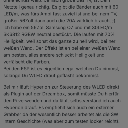
genutzt werden könnte.
5V,20A Netzteil
Netzteil genau richtig. Es gibt die Bänder auch mit 60
LED/m, was fürs Ambi fast zuviel ist und bei nem TV,
größer 56Zoll dann auch die 20A wirklich braucht ;)
Ich habe ein 56Zoll Samsung Q7 und mit 30LED/m
SK6812 RGBW neutral bestückt. Die laufen mit 70%
Helligkeit, weil sonst das ganze zu hell wird, bei ner
weißen Wand. Der Effekt ist eh bei einer weißen Wand
am besten, alles andere schluckt Helligkeit und
verfälscht die Farben.
Bei den ESP ist es eigentlich egal welchen Du nimmst,
solange Du WLED drauf geflasht bekommst.
Bei mir läuft Hyperion zur Steuerung des WLED direkt
als Plugin auf der Dreambox, somit müsste Du hierfür
den Pi verwenden und da läuft selbstverständlich auch
Hyperion drauf. Es empfiehlt sich auch ein externer
Grabber da der wesentlich besser arbeitet als die SW
intern Geschichte (was aber zum testen locker reicht).