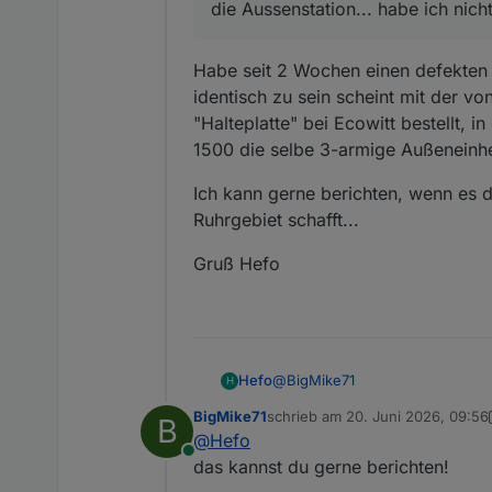
die Aussenstation... habe ich nich
Aussenstation... habe ich n
Habe seit 2 Wochen einen defekten
identisch zu sein scheint mit der vo
"Halteplatte" bei Ecowitt bestellt, i
1500 die selbe 3-armige Außeneinhei
Ich kann gerne berichten, wenn es 
Ruhrgebiet schafft...
Gruß Hefo
@
BigMike71
Hefo
H
BigMike71
schrieb am
20. Juni 2026, 09:56
B
zuletzt editiert von BigMike71
@
Hefo
Wetter Station Froggit 1500...
Online
Aussenstation... habe ich nic
das kannst du gerne berichten!
Habe seit 2 Wochen einen defe