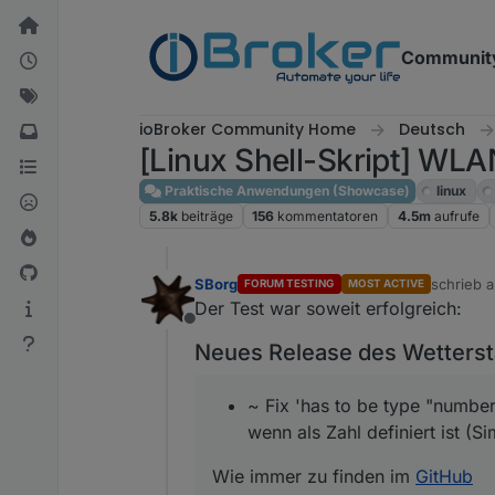
Weiter zum Inhalt
Communit
ioBroker Community Home
Deutsch
[Linux Shell-Skript] WLA
Praktische Anwendungen (Showcase)
linux
5.8k
beiträge
156
kommentatoren
4.5m
aufrufe
SBorg
schrieb 
FORUM TESTING
MOST ACTIVE
zuletzt ed
Der Test war soweit erfolgreich:
Offline
Neues Release des Wetterst
~ Fix 'has to be type "number
wenn als Zahl definiert ist (S
Wie immer zu finden im
GitHub