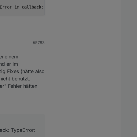
Error in 
callback
: 
TypeError
#5783
ei einem
nd er im
zig Fixes (hätte also
icht benutzt.
er" Fehler hätten
back: TypeError: