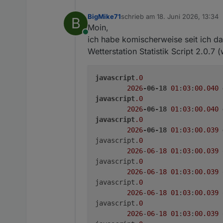
BigMike71
schrieb am
18. Juni 2026, 13:34
B
zuletzt editiert von
Moin,
Online
ich habe komischerweise seit ich da
Wetterstation Statistik Script 2.0.
javascript
.0
2026
-06-18
01
:
03
:
00.040
javascript
.0
2026
-06-18
01
:
03
:
00.040
javascript
.0
2026
-06-18
01
:
03
:
00.039
javascript.
0
2026
-
06
-
18
01
:
03
:
00.039
javascript.
0
2026
-
06
-
18
01
:
03
:
00.039
javascript.
0
2026
-
06
-
18
01
:
03
:
00.039
javascript.
0
2026
-
06
-
18
01
:
03
:
00.039