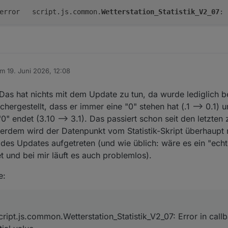
	error	script.js.common.
Wetterstation_Statistik_V2_07
: 
am
19. Juni 2026, 12:08
itiert von
Das hat nichts mit dem Update zu tun, da wurde lediglich b
ergestellt, dass er immer eine "0" stehen hat (.1 --> 0.1) u
0" endet (3.10 --> 3.1). Das passiert schon seit den letzten 
erdem wird der Datenpunkt vom Statistik-Skript überhaupt n
 des Updates aufgetreten (und wie üblich: wäre es ein "echt
 und bei mir läuft es auch problemlos).
e:
ipt.js.common.Wetterstation_Statistik_V2_07: Error in call