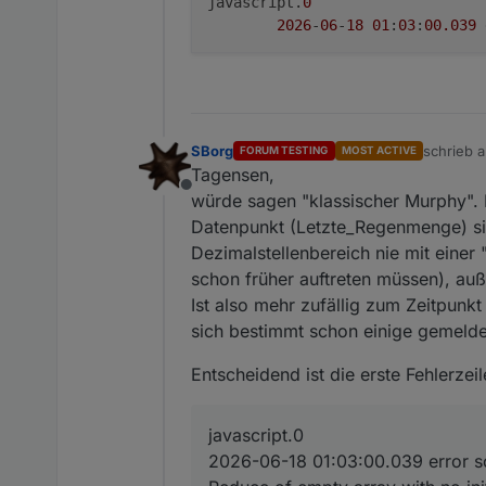
javascript.
0
2026
-
06
-
18
01
:
03
:
00.039
SBorg
schrieb 
FORUM TESTING
MOST ACTIVE
zuletzt ed
Tagensen,
Offline
würde sagen "klassischer Murphy". 
Datenpunkt (Letzte_Regenmenge) sich
Dezimalstellenbereich nie mit einer "
schon früher auftreten müssen), auß
Ist also mehr zufällig zum Zeitpunkt
sich bestimmt schon einige gemeldet
Entscheidend ist die erste Fehlerzeil
javascript.0
2026-06-18 01:03:00.039 error scr