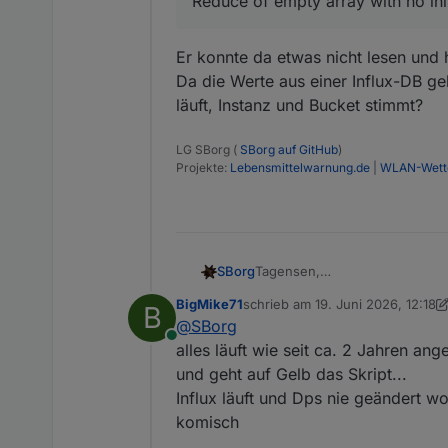
Reduce of empty array with no init
Er konnte da etwas nicht lesen und 
Da die Werte aus einer Influx-DB ge
läuft, Instanz und Bucket stimmt?
LG SBorg (
SBorg auf GitHub
)
Projekte:
Lebensmittelwarnung.de
|
WLAN-Wette
Tagensen,
SBorg
würde sagen "klassischer Murp
BigMike71
schrieb am
19. Juni 2026, 12:18
B
(Letzte_Regenmenge) sichergeste
Entscheidend ist die erste Fehl
zuletzt editiert von BigMike71
@
SBorg
einer "0" endet (3.10 --> 3.1).
Online
außerdem wird der Datenpunkt v
alles läuft wie seit ca. 2 Jahren an
javascript.0
Ist also mehr zufällig zum Zei
und geht auf Gelb das Skript...
2026-06-18 01:03:00.039 erro
bestimmt schon einige gemeldet
Influx läuft und Dps nie geändert wo
Er konnte da etwas nicht lesen
empty array with no initial v
Da die Werte aus einer Influx-
komisch
Instanz und Bucket stimmt?