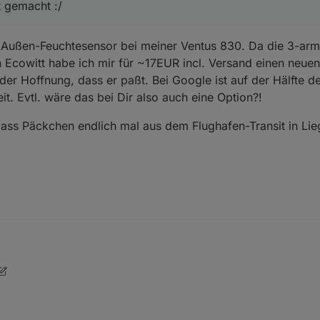
t gemacht :/
icht gemacht :/
 Außen-Feuchtesensor bei meiner Ventus 830. Da die 3-arm
n Ecowitt habe ich mir für ~17EUR incl. Versand einen neuen
n der Hoffnung, dass er paßt. Bei Google ist auf der Hälfte de
t. Evtl. wäre das bei Dir also auch eine Option?!
dass Päckchen endlich mal aus dem Flughafen-Transit in Lie
 war ein Monat aus der Garantiezeit, keinerlei Kulanz -> soll neu kaufen 
ht gemacht :/
kten Außen-Feuchtesensor bei meiner Ventus 830. Da die 3-armige Auße