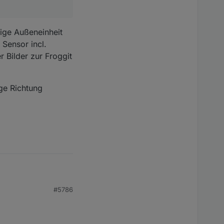
ige Außeneinheit
 Sensor incl.
r Bilder zur Froggit
ge Richtung
#5786
für 100€ die
neinheit identisch