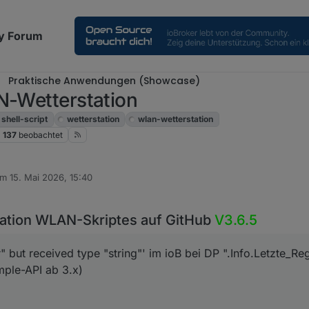
y Forum
Praktische Anwendungen (Showcase)
N-Wetterstation
shell-script
wetterstation
wlan-wetterstation
137
beobachtet
am
15. Mai 2026, 15:40
itiert von
ation WLAN-Skriptes auf GitHub
V3.6.5
" but received type "string"' im ioB bei DP ".Info.Letzte_
imple-API ab 3.x)