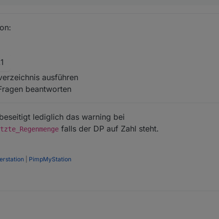
on:
.1
sverzeichnis ausführen
Fragen beantworten
eseitigt lediglich das warning bei
falls der DP auf Zahl steht.
tzte_Regenmenge
rstation
|
PimpMyStation