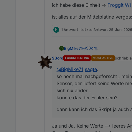
zu sein scheint mit der von Ecow
ich habe diese Einheit ->
Froggit W
bestellt, in der Hoffnung, dass 
Ich kann gerne berichten, wenn
Außeneinheit. Evtl. wäre das bei
schafft...
ist alles auf der Mittelplatine verg
Gruß Hefo
H
1 Antwort
Letzte Antwort
29. Juni 2026
@
SBorg
BigMike71
B
alles läuft wie seit ca. 2 
SBorg
schrieb 
FORUM TESTING
MOST ACTIVE
geht auf Gelb das Skript...
ps:
zuletzt ed
Influx läuft und Dps nie ge
so noch mal nachgeforscht 
@
BigMike71
sagte
:
Offline
komisch
liefert keine Werte mehr, a
dann kann ich das Skript j
so noch mal nachgeforscht , mein
könnte das der Fehler sein
Sensor, der liefert keine Werte m
Wetter Station Froggit 1500
Aussenstation... habe ich n
sich nix änder...
könnte das der Fehler sein?
dann kann ich das Skript ja auch 
Ja und Ja. Keine Werte --> leeres Ar