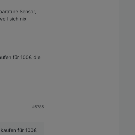
parature Sensor,
eil sich nix
kaufen für 100€ die
inmal jede Nacht und
#5785
ature Sensor, der
h nix änder...
u kaufen für 100€
en für 100€ die