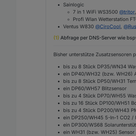
Sainlogic
7 in 1 WiFi WS3500
@
tritor
Profi Wlan Wetterstation 
Ventus W830
@
CiroCool
,
@
Ru
(1)
Abfrage per DNS-Server wie bsp
Bisher unterstütze Zusatzsensore
bis zu 8 Stück DP35/WN34 Was
ein DP40/WH32 (bzw. WH26) Au
bis zu 8 Stück DP50/WH31 Temp
ein DP60/WH57 Blitzsensor
bis zu 4 Stück DP70/WH55 Wa
bis zu 16 Stück DP100/WH51 B
bis zu 4 Stück DP200/WH43 PM
ein DP250/WH45 5-In-1 CO2 / P
ein DP300/WS68 Solarunterstüt
ein WH31 (bzw. WH25) Sensor