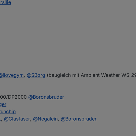
rsilie
@
ilovegym
,
@
SBorg
(baugleich mit Ambient Weather WS-29
500/DP2000
@
Boronsbruder
ger
runchip
x
,
@
Glasfaser
,
@
Negalein
,
@
Boronsbruder