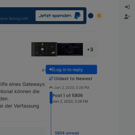
+3
Log in to reply
#1
Oldest to Newest
Hilfe eines Gateways
Jan 2, 2020, 3:28 PM
tional können die
Post 1 of 5806
den.
Jan 2, 2020, 3:28 PM
ei der Verfassung
5804 unread