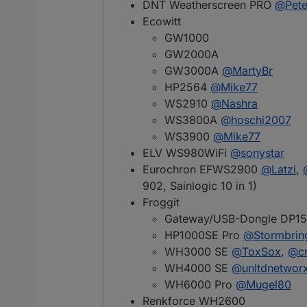
DNT Weatherscreen PRO
@
Pete
Ecowitt
GW1000
GW2000A
GW3000A
@
MartyBr
HP2564
@
Mike77
WS2910
@
Nashra
WS3800A
@
hoschi2007
WS3900
@
Mike77
ELV WS980WiFi
@
sonystar
Eurochron EFWS2900
@
Latzi
,
902, Sainlogic 10 in 1)
Froggit
Gateway/USB-Dongle DP1
HP1000SE Pro
@
Stormbrin
WH3000 SE
@
ToxSox
,
@
c
WH4000 SE
@
unltdnetwor
WH6000 Pro
@
Mugel80
Renkforce WH2600