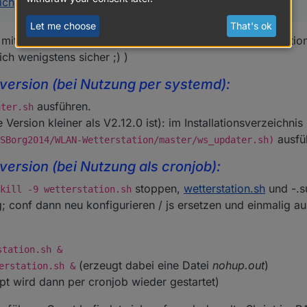
ich
Let me choose
That's ok
mit entsprechenden Modellen melden bei denen es funktion
ich wenigstens sicher ;) )
version (bei Nutzung per systemd):
ausführen.
ater.sh
rte Version kleiner als V2.12.0 ist): im Installationsverzeichnis
ausfü
SBorg2014/WLAN-Wetterstation/master/ws_updater.sh)
ersion (bei Nutzung als cronjob):
stoppen,
wetterstation.sh
und -.s
kill -9 wetterstation.sh
g; conf dann neu konfigurieren / js ersetzen und einmalig a
station.sh &
(erzeugt dabei eine Datei
nohup.out
)
erstation.sh &
pt wird dann per cronjob wieder gestartet)