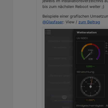
jeweils im Installationsverzeichnis 
bis zum nächsten Reboot weiter ;)
Beispiele einer grafischen Umsetzu
@
Glasfaser
: View /
zum Beitrag