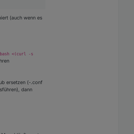
iert (auch wenn es
bash <(curl -s
hren
ub ersetzen (-.conf
usführen), dann