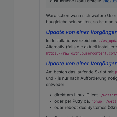
ausführliche Doku erstellt:
klick m
Wäre schön wenn sich weitere User 
baugleiche sein sollten, so ist man s
Update von einer Vorgänger
Im Installationsverzeichnis
./ws_upd
Alternativ (falls die aktuell installie
https://raw.githubusercontent.com/
Update von einer Vorgängerv
Am besten das laufende Skript mit
p
und -.js nur nach Aufforderung nöti
entweder
direkt am Linux-Client
./wetter
oder per Putty oä.
nohup ./wett
oder reboot des Systemes (Skri