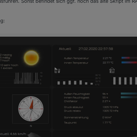
ausführen. Sonst befindet sich ggf. noch das alte Skript im 
ng: