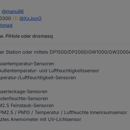
,
@
manu96
FT0300
(1)
@
XxJooO
shmed
w. PiHole oder dnsmasq
n per Station oder mittels DP1500/DP2000/GW1000/GW2000
sertemperatur-Sensoren
ßentemperatur- und Luftfeuchtigkeitssensor
eratur-/Luftfeuchtigkeit-Sensoren
sserleckage-Sensoren
odenfeuchte-Sensoren
2.5 Feinstaub-Sensoren
M2.5 / PM10 / Temperatur / Luftfeuchte Innenraumsensor
ztes Anemometer mit UV-Lichtsensor