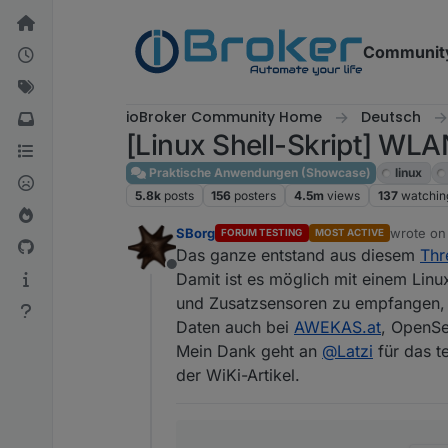
Skip to content
Communit
ioBroker Community Home
Deutsch
[Linux Shell-Skript] WLA
Praktische Anwendungen (Showcase)
linux
5.8k
posts
156
posters
4.5m
views
137
watchin
SBorg
wrote o
FORUM TESTING
MOST ACTIVE
last edit
Das ganze entstand aus diesem
Thr
Offline
Damit ist es möglich mit einem Linu
und Zusatzsensoren zu empfangen, a
Daten auch bei
AWEKAS.at
, OpenS
Mein Dank geht an
@
Latzi
für das t
der WiKi-Artikel.