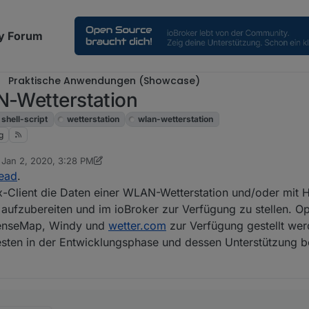
y Forum
Praktische Anwendungen (Showcase)
N-Wetterstation
shell-script
wetterstation
wlan-wetterstation
g
n
Jan 2, 2020, 3:28 PM
ed by SBorg
Jun 30, 2026, 2:39 PM
ead
.
x-Client die Daten einer WLAN-Wetterstation und/oder mit 
ufzubereiten und im ioBroker zur Verfügung zu stellen. Op
enseMap, Windy und
wetter.com
zur Verfügung gestellt wer
esten in der Entwicklungsphase und dessen Unterstützung b