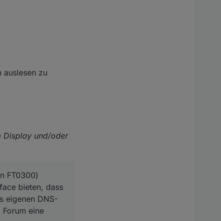
h auslesen zu
m Display und/oder
ion FT0300)
face bieten, dass
es eigenen DNS-
m Forum eine