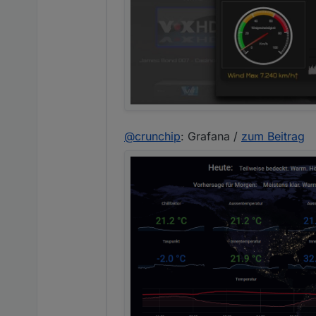
@
crunchip
: Grafana /
zum Beitrag