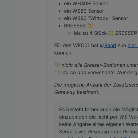
ein WH40H Sensor
ein WS80 Sensor
ein WS90 "Wittboy" Sensor
BRESSER
(1)
bis zu 4 Stück
(2)
BRESSER 
Für den WFC01 hat
@
Rand
nun
hier
können.
(1)
nicht alle Bresser-Stationen unt
(2)
durch das verwendete Wundergrou
Die mögliche Anzahl der Zusatzsens
Gateway bestimmt.
Es besteht ferner auch die Möglic
einzubinden die nicht per
WS Vie
keine Angabe eines eigenen Wett
Servers wie
dnsmasq
oder
Pi-hol