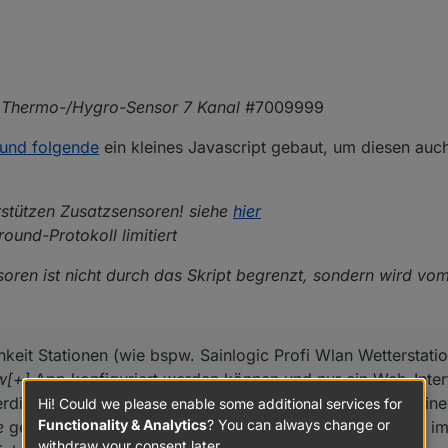
Thermo-/Hygro-Sensor 7 Kanal
#7009999
 und folgende
ein kleines Javascript gebaut, um diesen auc
erstützen Zusatzsensoren! siehe
hier
nd-Protokoll limitiert
oren ist nicht durch das Skript begrenzt, sondern wird vo
hkeit Stationen (wie bspw. Sainlogic Profi Wlan Wetterstat
w[+]
App konfiguriert werden können und nur ein Web-Inter
erdienst-Servers zulässt. Hierfür kann man den Umweg ein
Hi! Could we please enable some additional services for
Functionality & Analytics
? You can always change or
e
gehen. Für Pi-hole hat
@
XxJooO
freundlicherweise hier i
withdraw your consent later.