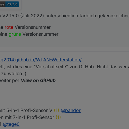
V2.15.0 (Juli 2022) unterschiedlich farblich gekennzeichne
ne
rote
Versionsnummer
eine
grüne
Versionsnummer
org2014.github.io/WLAN-Wetterstation/
t, ist dies eine "Vorschaltseite" von GitHub. Nicht das wer
 zu wollen ;)
eiter per
View on GitHub
it 5-in-1 Profi-Sensor V
(1)
@
pandor
n mit 7-in-1 Profi-Sensor
(1)
n1
@
tege0