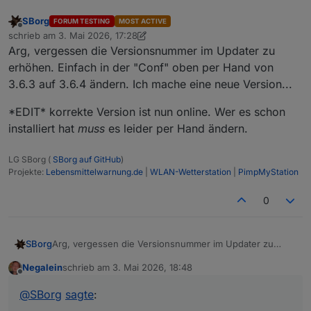
SBorg
FORUM TESTING
MOST ACTIVE
Offline
schrieb am
3. Mai 2026, 17:28
zuletzt editiert von SBorg
5. März 2026, 19:37
Arg, vergessen die Versionsnummer im Updater zu
erhöhen. Einfach in der "Conf" oben per Hand von
3.6.3 auf 3.6.4 ändern. Ich mache eine neue Version...
*EDIT* korrekte Version ist nun online. Wer es schon
installiert hat
muss
es leider per Hand ändern.
LG SBorg (
SBorg auf GitHub
)
Projekte:
Lebensmittelwarnung.de
|
WLAN-Wetterstation
|
PimpMyStation
0
Arg, vergessen die Versionsnummer im Updater zu
SBorg
erhöhen. Einfach in der "Conf" oben per Hand von
Negalein
schrieb am
3. Mai 2026, 18:48
3.6.3 auf 3.6.4 ändern. Ich mache eine neue Version...
*EDIT* korrekte Version ist nun online. Wer es schon
zuletzt editiert von
Offline
installiert hat
muss
es leider per Hand ändern.
@
SBorg
sagte
: