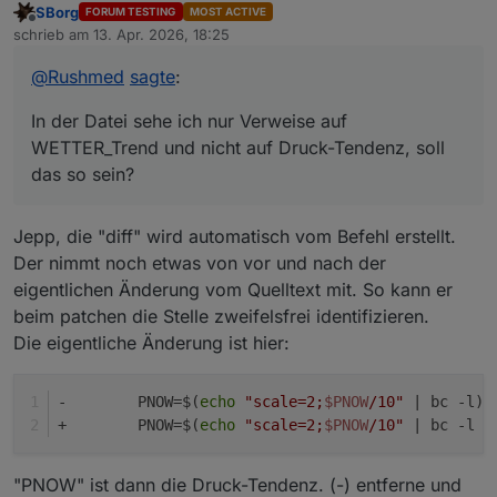
SBorg
FORUM TESTING
MOST ACTIVE
Offline
In der Datei sehe ich nur Verweise auf
patch.diff runterladen und ins
schrieb am
13. Apr. 2026, 18:25
zuletzt editiert von
WETTER_Trend und nicht auf Druck-Tendenz, soll
Installationsverzeichnis kopieren...
das so sein?
@
Rushmed
sagte
:
In der Datei sehe ich nur Verweise auf
WETTER_Trend und nicht auf Druck-Tendenz, soll
das so sein?
Jepp, die "diff" wird automatisch vom Befehl erstellt.
Der nimmt noch etwas von vor und nach der
eigentlichen Änderung vom Quelltext mit. So kann er
beim patchen die Stelle zweifelsfrei identifizieren.
Die eigentliche Änderung ist hier:
-	 PNOW=$(
echo
"scale=2;
$PNOW
/10"
 | bc -l)
+	 PNOW=$(
echo
"scale=2;
$PNOW
/10"
 | bc -l |
"PNOW" ist dann die Druck-Tendenz. (-) entferne und