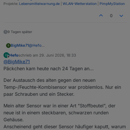
Projekte:
Lebensmittelwarnung.de
|
WLAN-Wetterstation
|
PimpMyStation
0
9 Tagen später
@
Hefo
BigMike71
B
das kannst du gerne berichten!
Hefo
schrieb am
29. Juni 2026, 18:33
H
ich habe diese Einheit ->
Froggit WH3000
zuletzt editiert von
Offline
@
BigMike71
ist alles auf der Mittelplatine vergossen...
Päckchen kam heute nach 24 Tagen an...
(Temp+Feuchte Sensor)
Der Austausch des alten gegen den neuen
Temp-/Feuchte-Kombisensor war problemlos. Nur ein
paar Schrauben und ein Stecker.
Mein alter Sensor war in einer Art "Stoffbeutel", der
neue ist in einem steckbaren, schwarzen runden
Gehäuse.
Anscheinend geht dieser Sensor häufiger kaputt, warum