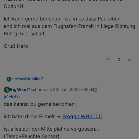
Option?!
Ich kann gerne berichten, wenn es dass Päckchen
endlich mal aus dem Flughafen-Transit in Liege Richtung
Ruhrgebiet schafft...
Gruß Hefo
0
@
BigMike71
Hefo
H
BigMike71
schrieb am
20. Juni 2026, 09:56
B
zuletzt editiert von BigMike71
Offline
@
Hefo
Wetter Station Froggit 1500... war ein Monat aus der
Garantiezeit, keinerlei Kulanz -> soll neu kaufen für
das kannst du gerne berichten!
Habe seit 2 Wochen einen defekten Außen-
100€ die Aussenstation... habe ich nicht gemacht :/
Feuchtesensor bei meiner Ventus 830. Da die 3-armige
ich habe diese Einheit ->
Froggit WH3000
Außeneinheit identisch zu sein scheint mit der von
Ich kann gerne berichten, wenn es dass Päckchen
Ecowitt habe ich mir für ~17EUR incl. Versand einen
endlich mal aus dem Flughafen-Transit in Liege Richtung
ist alles auf der Mittelplatine vergossen...
neuen Sensor incl. "Halteplatte" bei Ecowitt bestellt, in
Ruhrgebiet schafft...
Gruß Hefo
(Temp+Feuchte Sensor)
der Hoffnung, dass er paßt. Bei Google ist auf der Hälfte