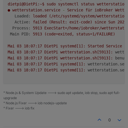
dietpi@DietPi:~$
sudo
systemctl
status
wetterstation
●
wetterstation.service
-
Service
für
ioBroker
Wette
Loaded:
loaded
(/etc/systemd/system/wetterstation
Active:
failed
(Result:
exit-code)
since
Sun
2026
Process:
5913 
ExecStart=/home/iobroker/wetterstati
Main PID:
5913
(code=exited,
status=1/FAILURE)
Mai
03
18
:07:17
DietPi
systemd[1]:
Started
Service
f
Mai
03
18
:07:17
DietPi
wetterstation.sh[5913]:
wette
Mai
03
18
:07:17
DietPi
wetterstation.sh[5913]:
benut
Mai
03
18
:07:17
DietPi
systemd[1]:
wetterstation.ser
Mai
03
18
:07:17
DietPi
systemd[1]:
wetterstation.ser
° Node.js & System Update ---> sudo apt update, iob stop, sudo apt full-
upgrade
° Node.js Fixer ---> iob nodejs-update
° Fixer ---> iob fix
0