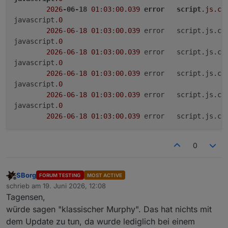
2026
-06-18
01
:
03
:
00.039
error
script
.js
.co
javascript.
0
2026
-
06
-
18
01
:
03
:
00.039
	error	script.js.
javascript.
0
2026
-
06
-
18
01
:
03
:
00.039
	error	script.js.
javascript.
0
2026
-
06
-
18
01
:
03
:
00.039
	error	script.js.
javascript.
0
2026
-
06
-
18
01
:
03
:
00.039
	error	script.js.
javascript.
0
2026
-
06
-
18
01
:
03
:
00.039
	error	script.js.
0
SBorg
FORUM TESTING
MOST ACTIVE
Offline
schrieb am
19. Juni 2026, 12:08
zuletzt editiert von
Tagensen,
würde sagen "klassischer Murphy". Das hat nichts mit
dem Update zu tun, da wurde lediglich bei einem