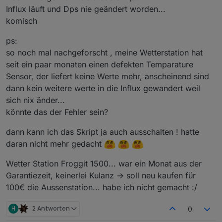
Daten-Array angelegt mit dem er jetzt nichts anfangen
Error in callback: TypeError: Reduce of empty array
Influx läuft und Dps nie geändert worden...
der Datenpunkt vom Statistik-Skript überhaupt nicht
kann.
with no initial value
benutzt.
komisch
Da die Werte aus einer Influx-DB gelesen werden, ist da
Ist also mehr zufällig zum Zeitpunkt des Updates
alles in Ordnung? Benötigte DPs werden geloggt, Influx
aufgetreten (und wie üblich: wäre es ein "echter"
ps:
läuft, Instanz und Bucket stimmt?
Fehler hätten sich bestimmt schon einige gemeldet und
so noch mal nachgeforscht , meine Wetterstation hat
bei mir läuft es auch problemlos).
seit ein paar monaten einen defekten Temparature
Sensor, der liefert keine Werte mehr, anscheinend sind
dann kein weitere werte in die Influx gewandert weil
sich nix änder...
könnte das der Fehler sein?
dann kann ich das Skript ja auch ausschalten ! hatte
daran nicht mehr gedacht
Wetter Station Froggit 1500... war ein Monat aus der
Garantiezeit, keinerlei Kulanz -> soll neu kaufen für
100€ die Aussenstation... habe ich nicht gemacht :/
H
2 Antworten
0