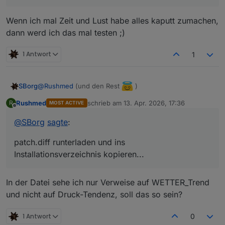
Wenn ich mal Zeit und Lust habe alles kaputt zumachen,
dann werd ich das mal testen ;)
1 Antwort
1
@
Rushmed
(und den Rest
)
SBorg
Rushmed
schrieb am
13. Apr. 2026, 17:36
R
MOST ACTIVE
ist mir immer noch einer durch geflutscht. Ich kann
zuletzt editiert von
Offline
gerade keine neue Version erstellen, deswegen die
@
SBorg
sagte
:
"Druck-Tendenz" weiter auf gemischt belassen oder
patch.diff
runterladen und ins Installationsverzeichnis
einen Patch durchführen:
kopieren...
patch.diff runterladen und ins
(ruhig mal mit einem Text-Editor öffnen und schauen
Dann im Installationsverzeichnis ein
patch -p1 <
Installationsverzeichnis kopieren...
was da gemacht wird. Nicht einfach von einem Fremden
patch.diff
ausführen.
eine Datei öffnen und Blindlings irgend etwas machen
Danach noch ein
systemctl restart
)
wetterstation
und auch der String/Number-Kandidat
*
EDIT
*
In der Datei sehe ich nur Verweise auf WETTER_Trend
funktioniert korrekt als Zahl.
ganz vergessen: der Patch funktioniert
nur
mit Version
und nicht auf Druck-Tendenz, soll das so sein?
V3.6.
3
!
Vorhergehende Versionen enthalten noch nicht die
1 Antwort
0
benötigte Funktion.