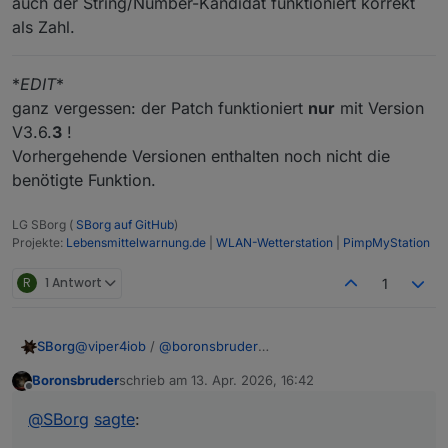
auch der String/Number-Kandidat funktioniert korrekt
als Zahl.
*
EDIT
*
ganz vergessen: der Patch funktioniert
nur
mit Version
V3.6.
3
!
Vorhergehende Versionen enthalten noch nicht die
benötigte Funktion.
LG SBorg (
SBorg auf GitHub
)
Projekte:
Lebensmittelwarnung.de
|
WLAN-Wetterstation
|
PimpMyStation
R
1 Antwort
1
@
viper4iob
/
@
boronsbruder
SBorg
Leider nenne ich keine Testumgebung mein Eigen,
Boronsbruder
schrieb am
13. Apr. 2026, 16:42
deswegen kann ich nicht einfach mal umstellen und
Anstelle von
zuletzt editiert von
Offline
testen (ich selbst nutze keine Auth oder HTTPS).
@
SBorg
sagte
:
Zumindest hat sich die Authentifizierung geändert und
es ist nicht mehr direkt möglich User/Pass bei cURL in