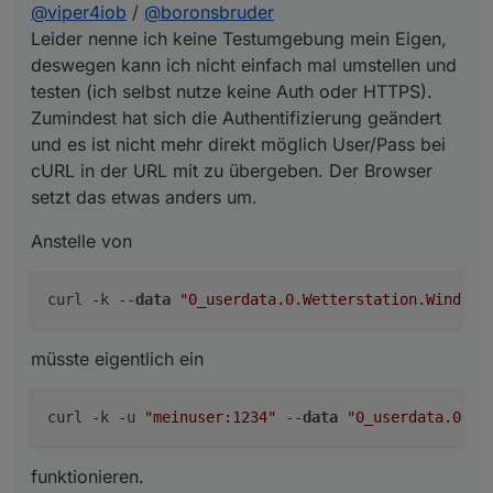
@
viper4iob
/
@
boronsbruder
müsste eigentlich ein
der URL mit zu übergeben. Der Browser setzt das etwas
anders um.
Leider nenne ich keine Testumgebung mein Eigen,
deswegen kann ich nicht einfach mal umstellen und
testen (ich selbst nutze keine Auth oder HTTPS).
funktionieren.
Zumindest hat sich die Authentifizierung geändert
und es ist nicht mehr direkt möglich User/Pass bei
cURL in der URL mit zu übergeben. Der Browser
setzt das etwas anders um.
Anstelle von
curl -k --
data
"0_userdata.0.Wetterstation.Windric
müsste eigentlich ein
curl -k -u 
"meinuser:1234"
 --
data
"0_userdata.0.We
funktionieren.