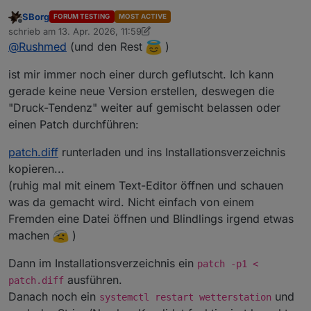
SBorg
FORUM TESTING
MOST ACTIVE
Offline
schrieb am
13. Apr. 2026, 11:59
zuletzt editiert von SBorg
@
Rushmed
(und den Rest
)
ist mir immer noch einer durch geflutscht. Ich kann
gerade keine neue Version erstellen, deswegen die
"Druck-Tendenz" weiter auf gemischt belassen oder
einen Patch durchführen:
patch.diff
runterladen und ins Installationsverzeichnis
kopieren...
(ruhig mal mit einem Text-Editor öffnen und schauen
was da gemacht wird. Nicht einfach von einem
Fremden eine Datei öffnen und Blindlings irgend etwas
machen
)
Dann im Installationsverzeichnis ein
patch -p1 <
ausführen.
patch.diff
Danach noch ein
und
systemctl restart wetterstation