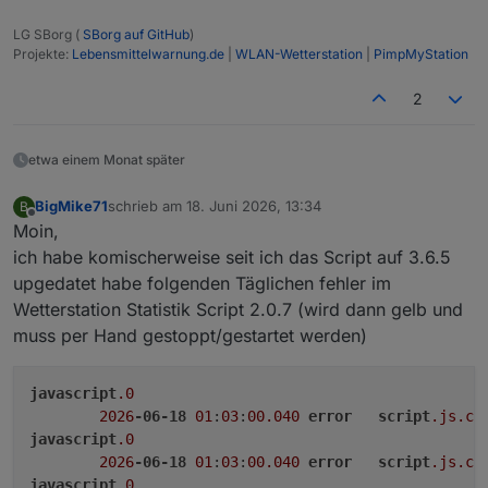
LG SBorg (
SBorg auf GitHub
)
Projekte:
Lebensmittelwarnung.de
|
WLAN-Wetterstation
|
PimpMyStation
2
etwa einem Monat später
BigMike71
schrieb am
18. Juni 2026, 13:34
B
zuletzt editiert von
Offline
Moin,
ich habe komischerweise seit ich das Script auf 3.6.5
upgedatet habe folgenden Täglichen fehler im
Wetterstation Statistik Script 2.0.7 (wird dann gelb und
muss per Hand gestoppt/gestartet werden)
javascript
.0
2026
-06-18
01
:
03
:
00.040
error
script
.js
.co
javascript
.0
2026
-06-18
01
:
03
:
00.040
error
script
.js
.co
javascript
.0