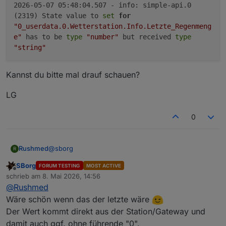
2026-05-07 05:48:04.507 - info: simple-api.0
(2319) State value to
set
for
"0_userdata.0.Wetterstation.Info.Letzte_Regenmeng
e"
has to be
type
"number"
but received
type
"string"
Kannst du bitte mal drauf schauen?
LG
0
@
sborg
Rushmed
R
SBorg
FORUM TESTING
MOST ACTIVE
Ich bekomme noch diese Meldung:
Offline
schrieb am
8. Mai 2026, 14:56
zuletzt editiert von
@
Rushmed
Wäre schön wenn das der letzte wäre
Kannst du bitte mal drauf schauen?
Der Wert kommt direkt aus der Station/Gateway und
damit auch ggf. ohne führende "0".
LG