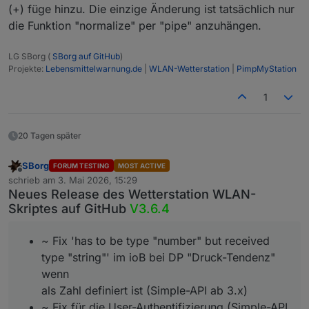
(+) füge hinzu. Die einzige Änderung ist tatsächlich nur
die Funktion "normalize" per "pipe" anzuhängen.
LG SBorg (
SBorg auf GitHub
)
Projekte:
Lebensmittelwarnung.de
|
WLAN-Wetterstation
|
PimpMyStation
1
20 Tagen später
SBorg
FORUM TESTING
MOST ACTIVE
Offline
schrieb am
3. Mai 2026, 15:29
zuletzt editiert von
Neues Release des Wetterstation WLAN-
Skriptes auf GitHub
V3.6.4
~ Fix 'has to be type "number" but received
type "string"' im ioB bei DP "Druck-Tendenz"
wenn
als Zahl definiert ist (Simple-API ab 3.x)
~ Fix für die User-Authentifizierung (Simple-API