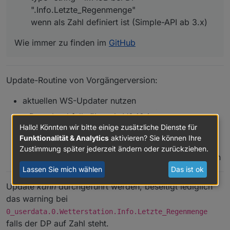
".Info.Letzte_Regenmenge"
wenn als Zahl definiert ist (Simple-API ab 3.x)
Wie immer zu finden im
GitHub
Update-Routine von Vorgängerversion:
aktuellen WS-Updater nutzen
Download falls älter als V2.12.1
Hallo! Könnten wir bitte einige zusätzliche Dienste für
im Installationsverzeichnis
./ws_updater.sh
Funktionalität & Analytics
aktivieren? Sie können Ihre
ausführen
Zustimmung später jederzeit ändern oder zurückziehen.
Menüpunkt "4" wählen und die Fragen beantworten
Lassen Sie mich wählen
Das ist ok
Update
kann
durchgeführt werden, beseitigt lediglich
das warning bei
0_userdata.0.Wetterstation.Info.Letzte_Regenmenge
falls der DP auf Zahl steht.