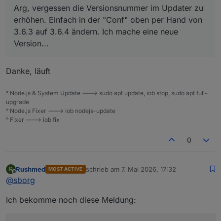
Arg, vergessen die Versionsnummer im Updater zu
erhöhen. Einfach in der "Conf" oben per Hand von
3.6.3 auf 3.6.4 ändern. Ich mache eine neue
Version...
Danke, läuft
° Node.js & System Update ---> sudo apt update, iob stop, sudo apt full-
upgrade
° Node.js Fixer ---> iob nodejs-update
° Fixer ---> iob fix
0
Rushmed
schrieb am
7. Mai 2026, 17:32
R
MOST ACTIVE
zuletzt editiert von
Offline
@
sborg
Ich bekomme noch diese Meldung: