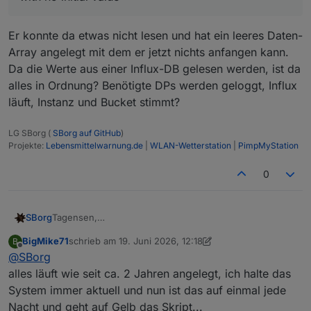
Er konnte da etwas nicht lesen und hat ein leeres Daten-
Array angelegt mit dem er jetzt nichts anfangen kann.
Da die Werte aus einer Influx-DB gelesen werden, ist da
alles in Ordnung? Benötigte DPs werden geloggt, Influx
läuft, Instanz und Bucket stimmt?
LG SBorg (
SBorg auf GitHub
)
Projekte:
Lebensmittelwarnung.de
|
WLAN-Wetterstation
|
PimpMyStation
0
Tagensen,
SBorg
würde sagen "klassischer Murphy". Das hat nichts mit
BigMike71
schrieb am
19. Juni 2026, 12:18
B
dem Update zu tun, da wurde lediglich bei einem
Entscheidend ist die erste Fehlerzeile:
zuletzt editiert von BigMike71
Offline
@
SBorg
Datenpunkt (Letzte_Regenmenge) sichergestellt, dass
er immer eine "0" stehen hat (.1 --> 0.1) und er im
alles läuft wie seit ca. 2 Jahren angelegt, ich halte das
javascript.0
Dezimalstellenbereich nie mit einer "0" endet (3.10 -->
System immer aktuell und nun ist das auf einmal jede
2026-06-18 01:03:00.039 error
3.1). Das passiert schon seit den letzten zig Fixes (hätte
Nacht und geht auf Gelb das Skript...
Er konnte da etwas nicht lesen und hat ein leeres
script.js.common.Wetterstation_Statistik_V2_07:
also schon früher auftreten müssen), außerdem wird