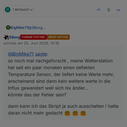
der Bilder zur Froggit 1500 die selbe 3-armige
Außeneinheit. Evtl. wäre das bei Dir also auch eine
H
1 Antwort
0
Option?!
@
SBorg
BigMike71
B
alles läuft wie seit ca. 2 Jahren angelegt, ich halte
SBorg
FORUM TESTING
MOST ACTIVE
das System immer aktuell und nun ist das auf einmal
ps:
Offline
schrieb am
20. Juni 2026, 14:19
jede Nacht und geht auf Gelb das Skript...
so noch mal nachgeforscht , meine Wetterstation hat
zuletzt editiert von
Influx läuft und Dps nie geändert worden...
seit ein paar monaten einen defekten Temparature
dann kann ich das Skript ja auch ausschalten ! hatte
@
BigMike71
sagte
:
komisch
Sensor, der liefert keine Werte mehr, anscheinend
daran nicht mehr gedacht
sind dann kein weitere werte in die Influx
so noch mal nachgeforscht , meine Wetterstation
Wetter Station Froggit 1500... war ein Monat aus der
gewandert weil sich nix änder...
Garantiezeit, keinerlei Kulanz -> soll neu kaufen für
hat seit ein paar monaten einen defekten
könnte das der Fehler sein?
100€ die Aussenstation... habe ich nicht gemacht :/
Temparature Sensor, der liefert keine Werte mehr,
anscheinend sind dann kein weitere werte in die
Influx gewandert weil sich nix änder...
könnte das der Fehler sein?
dann kann ich das Skript ja auch ausschalten ! hatte
daran nicht mehr gedacht