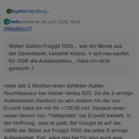
@
SBorg
BigMike71
B
alles läuft wie seit ca. 2 Jahren angelegt, ich halte
Hefo
schrieb am
19. Juni 2026, 16:55
H
das System immer aktuell und nun ist das auf einmal
ps:
zuletzt editiert von
Offline
@
BigMike71
jede Nacht und geht auf Gelb das Skript...
so noch mal nachgeforscht , meine Wetterstation hat
Influx läuft und Dps nie geändert worden...
seit ein paar monaten einen defekten Temparature
dann kann ich das Skript ja auch ausschalten ! hatte
komisch
Sensor, der liefert keine Werte mehr, anscheinend
daran nicht mehr gedacht
Wetter Station Froggit 1500... war ein Monat aus
sind dann kein weitere werte in die Influx
Wetter Station Froggit 1500... war ein Monat aus der
gewandert weil sich nix änder...
der Garantiezeit, keinerlei Kulanz -> soll neu kaufen
Garantiezeit, keinerlei Kulanz -> soll neu kaufen für
könnte das der Fehler sein?
100€ die Aussenstation... habe ich nicht gemacht :/
für 100€ die Aussenstation... habe ich nicht
gemacht :/
Habe seit 2 Wochen einen defekten Außen-
Feuchtesensor bei meiner Ventus 830. Da die 3-armige
Außeneinheit identisch zu sein scheint mit der von
Ecowitt habe ich mir für ~17EUR incl. Versand einen
neuen Sensor incl. "Halteplatte" bei Ecowitt bestellt, in
der Hoffnung, dass er paßt. Bei Google ist auf der
Hälfte der Bilder zur Froggit 1500 die selbe 3-armige
Außeneinheit. Evtl. wäre das bei Dir also auch eine