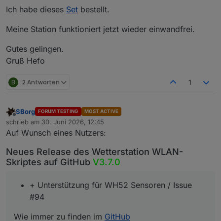
Ich habe dieses
Set
bestellt.
Meine Station funktioniert jetzt wieder einwandfrei.
Gutes gelingen.
Gruß Hefo
B
2 Antworten
1
SBorg
FORUM TESTING
MOST ACTIVE
Offline
schrieb am
30. Juni 2026, 12:45
zuletzt editiert von
Auf Wunsch eines Nutzers:
Neues Release des Wetterstation WLAN-
Skriptes auf GitHub
V3.7.0
+ Unterstützung für WH52 Sensoren / Issue
#94
Wie immer zu finden im
GitHub