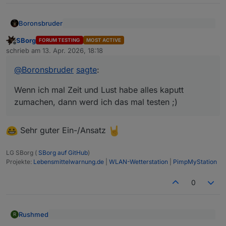
Boronsbruder
@
SBorg
sagte
:
SBorg
FORUM TESTING
MOST ACTIVE
Offline
Wenn ich mal Zeit und Lust habe alles kaputt
@
viper4iob
/
@
boronsbruder
schrieb am
13. Apr. 2026, 18:18
zuletzt editiert von
Leider nenne ich keine Testumgebung
zumachen, dann werd ich das mal testen ;)
mein Eigen, deswegen kann ich nicht
@
Boronsbruder
sagte
:
einfach mal umstellen und testen (ich
selbst nutze keine Auth oder HTTPS).
Wenn ich mal Zeit und Lust habe alles kaputt
Zumindest hat sich die Authentifizierung
zumachen, dann werd ich das mal testen ;)
geändert und es ist nicht mehr direkt
möglich User/Pass bei cURL in der URL mit
zu übergeben. Der Browser setzt das
Sehr guter Ein-/Ansatz
etwas anders um.
Anstelle von
LG SBorg (
SBorg auf GitHub
)
Projekte:
Lebensmittelwarnung.de
|
WLAN-Wetterstation
|
PimpMyStation
0
müsste eigentlich ein
Rushmed
R
@
SBorg
sagte
:
funktionieren.