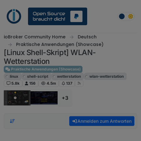
Weiter zum Inhalt
ioBroker Community Home
Deutsch
Praktische Anwendungen (Showcase)
[Linux Shell-Skript] WLAN-
Wetterstation
Praktische Anwendungen (Showcase)
linux
shell-script
wetterstation
wlan-wetterstation
5.8k
156
4.5m
137
+3
Anmelden zum Antworten