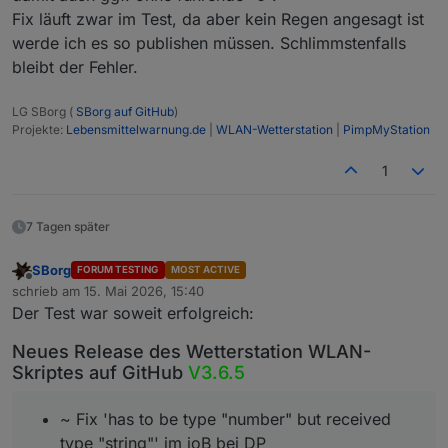
Fix läuft zwar im Test, da aber kein Regen angesagt ist
werde ich es so publishen müssen. Schlimmstenfalls
bleibt der Fehler.
LG SBorg (
SBorg auf GitHub
)
Projekte:
Lebensmittelwarnung.de
|
WLAN-Wetterstation
|
PimpMyStation
1
7 Tagen später
SBorg
FORUM TESTING
MOST ACTIVE
Offline
schrieb am
15. Mai 2026, 15:40
zuletzt editiert von
Der Test war soweit erfolgreich:
Neues Release des Wetterstation WLAN-
Skriptes auf GitHub
V3.6.5
~ Fix 'has to be type "number" but received
type "string"' im ioB bei DP