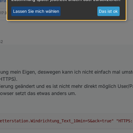
rstation
|
PimpMyStation
Lassen Sie mich wählen
Das ist ok
 17:36
gebung mein Eigen, deswegen kann ich nicht einfach mal umstellen und 
42
.
ifizierung geändert und es ist nicht mehr direkt möglich User/Pass bei 
 das etwas anders um.
ung mein Eigen, deswegen kann ich nicht einfach mal umste
 HTTPS).
zierung geändert und es ist nicht mehr direkt möglich User/
rowser setzt das etwas anders um.
etterstation.Windrichtung_Text_10min=S&ack=true"
"HTTPS: