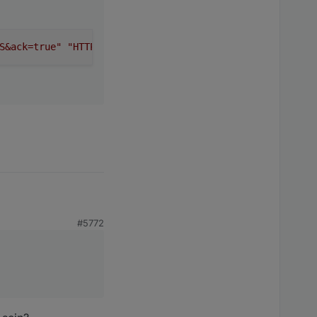
S&ack=true"
"HTTPS://192.168.116.249:8087/setBulk"
#5772
ie "Druck-Tendenz"
remden eine Datei
iert korrekt als Zahl.