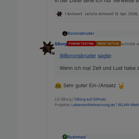
In der Datei sehe ich nur Verweise 
*
EDIT
*
ganz vergessen: der Patch fun
1 Antwort
Letzte Antwort
13. Apr. 2026,
Vorhergehende Versionen entha
Boronsbruder
@
SBorg
sagte
:
SBorg
schrieb 
FORUM TESTING
MOST ACTIVE
zuletzt ed
@
viper4iob
/
@
boro
@
Boronsbruder
sagte
:
Leider nenne ich ke
Offline
(ich selbst nutze ke
Zumindest hat sich d
Wenn ich mal Zeit und Lust habe a
der URL mit zu über
Anstelle von
Sehr guter Ein-/Ansatz
LG SBorg (
SBorg auf GitHub
)
Projekte:
Lebensmittelwarnung.de
|
WLAN-Wette
müsste eigentlich ei
funktionieren.
Rushmed
R