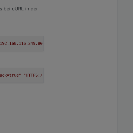
s bei cURL in der
192.168.116.249:8087/setBulk?user=meinuser&pass=1234"
ervice der noch auf
ack=true"
"HTTPS://192.168.116.249:8087/setBulk"