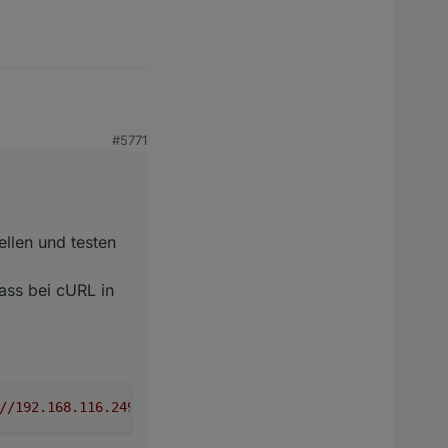
testen (ich selbst
#5771
cURL in der URL mit zu
llen und testen
Pass bei cURL in
//192.168.116.249:8087/setBulk?user=meinuser&pass=1234"