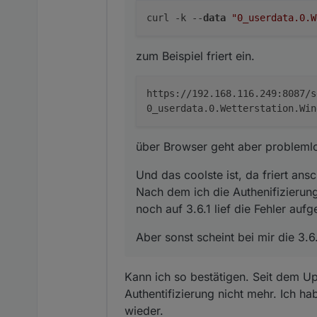
Nach dem ich die Authe
curl -k --
data
"0_userdata.0.W
3.6.1 lief die Fehler au
Aber sonst scheint bei 
zum Beispiel friert ein.
https://192.168.116.249:8087/s
0_userdata.0.Wetterstation.Win
über Browser geht aber probleml
Und das coolste ist, da friert an
Nach dem ich die Authenifizierung
noch auf 3.6.1 lief die Fehler aufg
Aber sonst scheint bei mir die 3.6
Kann ich so bestätigen. Seit dem Up
Authentifizierung nicht mehr. Ich ha
wieder.