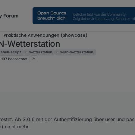
y Forum
Praktische Anwendungen (Showcase)
N-Wetterstation
shell-script
wetterstation
wlan-wetterstation
137
beobachtet
bischen getestet. Ab 3.0.6 mit der Authentifizierung über user und pas
nicht mehr.
estet. Ab 3.0.6 mit der Authentifizierung über user und pa
r problemlos.
o) nicht mehr.
 friert anscheinend die gesamte SimpleApi ein.