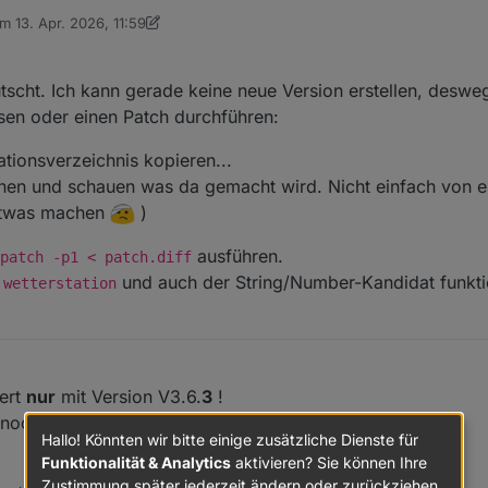
am
13. Apr. 2026, 11:59
ditiert von SBorg
utscht. Ich kann gerade keine neue Version erstellen, deswe
sen oder einen Patch durchführen:
ationsverzeichnis kopieren...
ffnen und schauen was da gemacht wird. Nicht einfach von 
 etwas machen
)
ausführen.
patch -p1 < patch.diff
und auch der String/Number-Kandidat funktio
 wetterstation
iert
nur
mit Version V3.6.
3
!
och nicht die benötigte Funktion.
Hallo! Könnten wir bitte einige zusätzliche Dienste für
Funktionalität & Analytics
aktivieren? Sie können Ihre
Zustimmung später jederzeit ändern oder zurückziehen.