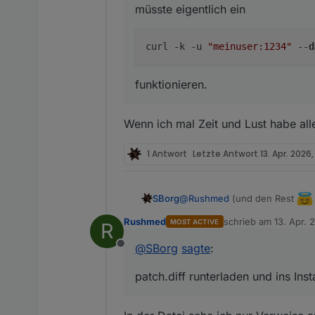
müsste eigentlich ein
curl -k -u 
"meinuser:1234"
 --
d
funktionieren.
Wenn ich mal Zeit und Lust habe all
1 Antwort
Letzte Antwort
13. Apr. 2026, 
@
Rushmed
(und den Rest
SBorg
Rushmed
schrieb am
13. Apr. 
MOST ACTIVE
R
ist mir immer noch einer durc
zuletzt editiert von
weiter auf gemischt belassen 
@
SBorg
sagte
:
Offline
patch.diff
runterladen und ins I
(ruhig mal mit einem Text-Edi
patch.diff runterladen und ins Inst
öffnen und Blindlings irgend
Dann im Installationsverzeichni
Danach noch ein
systemctl 