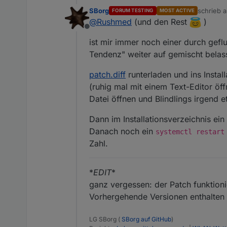
SBorg
schrieb 
FORUM TESTING
MOST ACTIVE
zuletzt e
@
Rushmed
(und den Rest
)
Offline
ist mir immer noch einer durch gefl
Tendenz" weiter auf gemischt belas
patch.diff
runterladen und ins Install
(ruhig mal mit einem Text-Editor ö
Datei öffnen und Blindlings irgend
Dann im Installationsverzeichnis ein
Danach noch ein
systemctl restart
Zahl.
*
EDIT
*
ganz vergessen: der Patch funktion
Vorhergehende Versionen enthalten n
LG SBorg (
SBorg auf GitHub
)