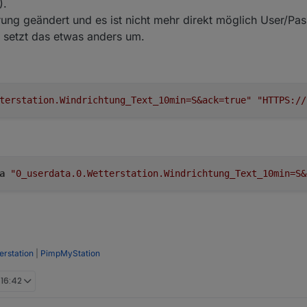
).
erung geändert und es ist nicht mehr direkt möglich User/Pas
 setzt das etwas anders um.
problemlos.
terstation.Windrichtung_Text_10min=S&ack=true"
"HTTPS://
friert anscheinend die gesamte SimpleApi ein.
fizierung deaktiviert hab, sind nämlich von meinem 2. "Wettersation"-S
etaucht. Davor passierte einfach nix...
r die 3.6.2 mit Simple 3.0.7 zu laufen.
a
"0_userdata.0.Wetterstation.Windrichtung_Text_10min=S&
rstation
|
PimpMyStation
 16:42