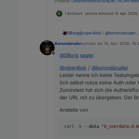
Projekte:
Lebensmittelwarnung.de
|
WLAN-Wette
R
1 Antwort
Letzte Antwort
13. Apr. 2026,
@
viper4iob
/
@
boronsbruder
SBorg
Leider nenne ich keine Testum
Boronsbruder
schrieb am
13. Apr. 2026, 16:
nutze keine Auth oder HTTPS)
Anstelle von
zuletzt editiert von
Zumindest hat sich die Authent
@
SBorg
sagte
:
Offline
übergeben. Der Browser setzt
@
viper4iob
/
@
boronsbruder
müsste eigentlich ein
Leider nenne ich keine Testumgeb
(ich selbst nutze keine Auth oder
Zumindest hat sich die Authentifi
funktionieren.
der URL mit zu übergeben. Der B
Anstelle von
curl -k --
data
"0_userdata.0.W