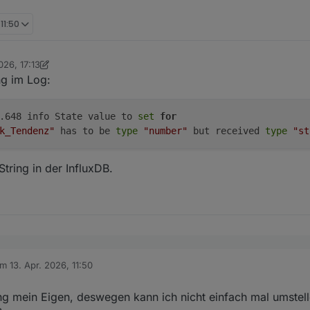
 11:50
026, 17:13
 Rushmed
4. Nov. 2026, 19:16
g im Log:
9.648 info State value to
set
for
k_Tendenz"
has to be
type
"number"
but received
type
"st
tring in der InfluxDB.
am
13. Apr. 2026, 11:50
itiert von
t dem Upgrade des iobroker SimpleAPI Adapters von 2.x auf 3.0.7 funkti
r. Ich habe sie dann im Adapter deaktiviert und es funktionierte dann ers
schen getestet. Ab 3.0.6 mit der Authentifizierung über user und passw
g mein Eigen, deswegen kann ich nicht einfach mal umstelle
cht mehr.