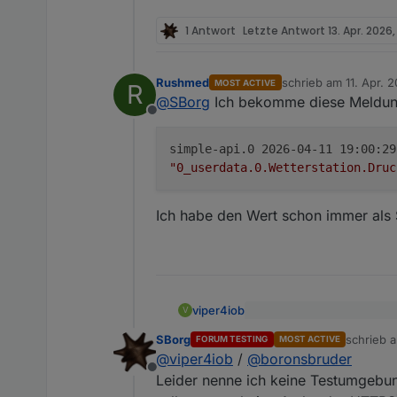
1 Antwort
Letzte Antwort
13. Apr. 2026,
Rushmed
schrieb am
11. Apr. 2
MOST ACTIVE
R
zuletzt editiert von
@
SBorg
Ich bekomme diese Meldun
Offline
simple-api.0 2026-04-11 19:00:2
"0_userdata.0.Wetterstation.Druc
Ich habe den Wert schon immer als S
viper4iob
V
@
Boronsbruder
sagte
:
SBorg
schrieb 
FORUM TESTING
MOST ACTIVE
zuletzt ed
Kann ich so bestätigen. Sei
@
sborg
@
viper4iob
/
@
boronsbruder
Authentifizierung nicht meh
Also hab mal noch ein bi
Offline
Leider nenne ich keine Testumgebun
die cURL-Aufrufe (so) ni