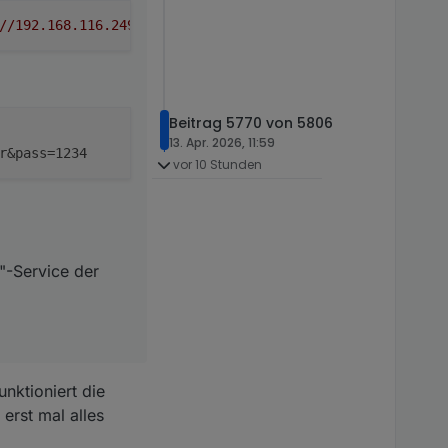
-Service der noch auf
//192.168.116.249:8087/setBulk?user=meinuser&pass=1234"
Beitrag 5770 von 5806
13. Apr. 2026, 11:59
r&pass=1234
vor 10 Stunden
"-Service der
nktioniert die
 erst mal alles