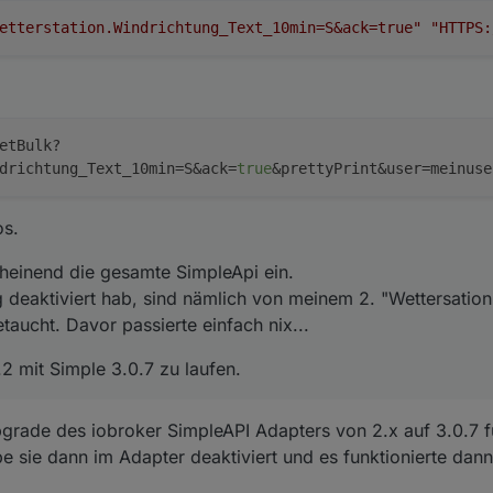
nifizierung deaktiviert hab, sind nämlich von meinem 2. "Wettersation"
etterstation.Windrichtung_Text_10min=S&ack=true"
"HTTPS:
fgetaucht. Davor passierte einfach nix...
mir die 3.6.2 mit Simple 3.0.7 zu laufen.
etBulk?
drichtung_Text_10min=S&ack=
true
&prettyPrint&user=meinuse
os.
scheinend die gesamte SimpleApi ein.
 deaktiviert hab, sind nämlich von meinem 2. "Wettersation
etaucht. Davor passierte einfach nix...
.2 mit Simple 3.0.7 zu laufen.
grade des iobroker SimpleAPI Adapters von 2.x auf 3.0.7 fu
be sie dann im Adapter deaktiviert und es funktionierte dann