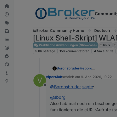
Weiter zum Inhalt
Communit
ioBroker Community Home
Deutsch
[Linux Shell-Skript] WLA
Praktische Anwendungen (Showcase)
linux
5.8k
beiträge
156
kommentatoren
4.5m
aufrufe
@
sborg
Boronsbruder
Also hab mal noch ein 
viper4iob
schrieb am
9. Apr. 2026, 10:22
V
die cURL-Aufrufe (so) 
zuletzt editiert von
@
Boronsbruder
sagte
:
Offline
zum Beispiel friert ein.
@
sborg
Also hab mal noch ein bischen get
über Browser geht abe
funktionieren die cURL-Aufrufe (s
Und das coolste ist, da