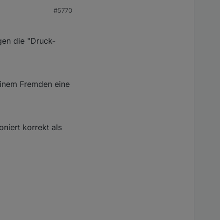
#5770
gen die "Druck-
einem Fremden eine
niert korrekt als