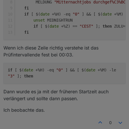
        MELDUNG 
"Mitternachtjobs durchgef%C3%BCh
fi
if
 [ $(
date
 +%H) -eq 
"0"
 ] && [ $(
date
 +%M) -
unset
 MIDNIGHTRUN
if
 [ $(
date
 +%Z) == 
"CEST"
 ]; 
then
 ZULU=2
fi
Wenn ich diese Zeile richtig verstehe ist das
Prüfintervallende fest bei 00:03.
if
[ $(
date
+%H) -eq
"0"
] && [ $(
date
+%M) -le
"3"
];
then
Dann wurde es ja mit der früheren Startzeit auch
verlängert und sollte dann passen.
Ich beobachte das.
0