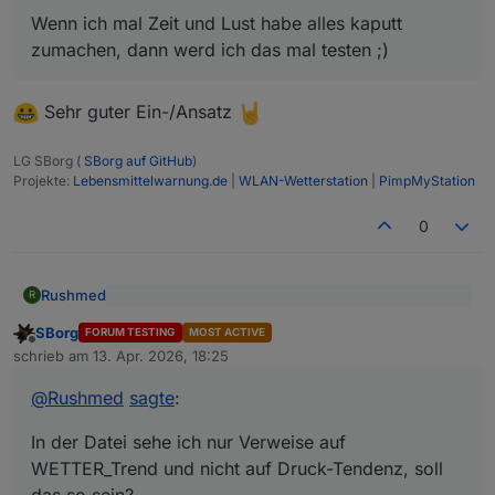
selbst nutze keine Auth oder HTTPS).
Wenn ich mal Zeit und Lust habe alles kaputt
Zumindest hat sich die Authentifizierung
zumachen, dann werd ich das mal testen ;)
geändert und es ist nicht mehr direkt
möglich User/Pass bei cURL in der URL mit
zu übergeben. Der Browser setzt das
Sehr guter Ein-/Ansatz
etwas anders um.
Anstelle von
LG SBorg (
SBorg auf GitHub
)
Projekte:
Lebensmittelwarnung.de
|
WLAN-Wetterstation
|
PimpMyStation
0
müsste eigentlich ein
Rushmed
R
@
SBorg
sagte
:
funktionieren.
SBorg
FORUM TESTING
MOST ACTIVE
Offline
In der Datei sehe ich nur Verweise auf
patch.diff runterladen und ins
schrieb am
13. Apr. 2026, 18:25
zuletzt editiert von
WETTER_Trend und nicht auf Druck-Tendenz, soll
Installationsverzeichnis kopieren...
das so sein?
@
Rushmed
sagte
:
In der Datei sehe ich nur Verweise auf
WETTER_Trend und nicht auf Druck-Tendenz, soll
das so sein?