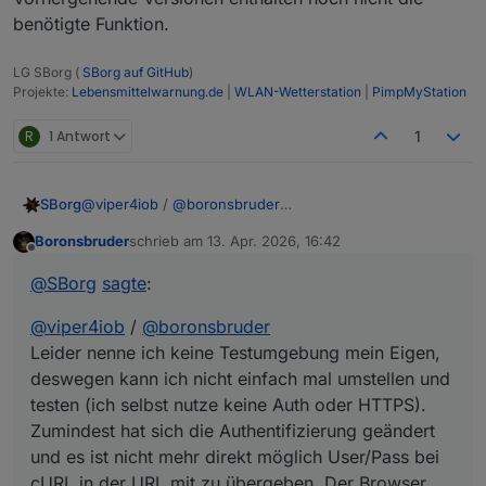
benötigte Funktion.
LG SBorg (
SBorg auf GitHub
)
Projekte:
Lebensmittelwarnung.de
|
WLAN-Wetterstation
|
PimpMyStation
R
1 Antwort
1
@
viper4iob
/
@
boronsbruder
SBorg
Leider nenne ich keine Testumgebung mein Eigen,
Boronsbruder
schrieb am
13. Apr. 2026, 16:42
deswegen kann ich nicht einfach mal umstellen und
Anstelle von
zuletzt editiert von
Offline
testen (ich selbst nutze keine Auth oder HTTPS).
@
SBorg
sagte
:
Zumindest hat sich die Authentifizierung geändert und
es ist nicht mehr direkt möglich User/Pass bei cURL in
@
viper4iob
/
@
boronsbruder
müsste eigentlich ein
der URL mit zu übergeben. Der Browser setzt das etwas
anders um.
Leider nenne ich keine Testumgebung mein Eigen,
deswegen kann ich nicht einfach mal umstellen und
testen (ich selbst nutze keine Auth oder HTTPS).
funktionieren.
Zumindest hat sich die Authentifizierung geändert
und es ist nicht mehr direkt möglich User/Pass bei
cURL in der URL mit zu übergeben. Der Browser