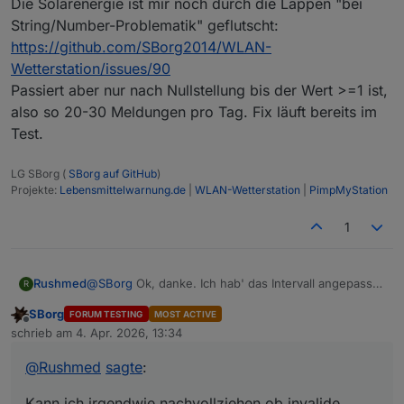
Die Solarenergie ist mir noch durch die Lappen "bei
Auch das vorzeitige "beenden" des aktuellen Tages ist
(IMHO) nicht wirklich sooo wichtig. In 5 Minuten wird
String/Number-Problematik" geflutscht:
sich die Temperatur kaum ändern und der Niederschlag
https://github.com/SBorg2014/WLAN-
landet dann halt auf dem nächsten Tag. In meinen
Wetterstation/issues/90
Augen alles verschmerzbar, da die Tolleranzen der
Heim-Wetterstationen eh nicht gerade klein sind.
Passiert aber nur nach Nullstellung bis der Wert >=1 ist,
Ich würde es mal mit 23:54 Uhr und 0:10 Uhr
also so 20-30 Meldungen pro Tag. Fix läuft bereits im
versuchen, dann sollte es auch mit einem 6-Minuten
Test.
Intervall funktionieren, wobei mir 5 Minuten komisch
vorkommen. Bei mir sind es idR. ~35-40 Sekunden und
vielleicht eine handvoll Pakete pro Tag die als nicht
LG SBorg (
SBorg auf GitHub
)
Projekte:
Lebensmittelwarnung.de
|
WLAN-Wetterstation
|
PimpMyStation
valide verworfen werden.
1
Rushmed
@
SBorg
Ok, danke. Ich hab' das Intervall angepasst.
R
Kann ich irgendwie nachvollziehen ob invalide
SBorg
FORUM TESTING
MOST ACTIVE
Datenpakete ankommen und verworfen werden?
Offline
schrieb am
4. Apr. 2026, 13:34
zuletzt editiert von
@
Rushmed
sagte
:
Kann ich irgendwie nachvollziehen ob invalide