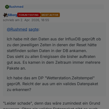
Rushmed
R
@
SBorg
sagte
:
SBorg
FORUM TESTING
MOST ACTIVE
Offline
@
sborg
Du könntest mal das Logging aktivieren (in der
Danke für die Antwort.
schrieb am
2. Apr. 2026, 18:55
zuletzt editiert von
conf auf "true" stellen und den Service
restarten). Das gibt zwar paar MB am Tag, aber
Ich habe mit den Daten aus der InfluxDB geprüft ob
@
Rushmed
sagte
:
damit kannst du mal die Kommunikation gegen
zu den jeweiligen Zeiten in denen der Reset hätte
Mitternacht prüfen. Fällt die bei einem
stattfinden sollen Daten in der DB ankamen.
Ich habe das am DP "Wetterstation.Zeitstempel"
Ich habe mit den Daten aus der InfluxDB geprüft ob
ausgefallenem Reset aus, hast du zumindest
Das sieht zu allen Ereigissen die bisher auftraten gut
geprüft. Reicht der aus um ein valides Datenpaket zu
zu den jeweiligen Zeiten in denen der Reset hätte
schon mal den Grund warum es nicht geht.
aus. Es kamen in dem Zeitraum immer mehrere
erkennen?
stattfinden sollen Daten in der DB ankamen.
Den Reset könnte man auch mittels Cron-Job
Pakete an.
Das sieht zu allen Ereigissen die bisher auftraten
bspw. um 23:59 Uhr erzwingen. Im
Installations-Verzeichnis stehend geht dies
gut aus. Es kamen in dem Zeitraum immer mehrere
mittels . ./wetterstation.sub && reset_zaehler (ja
Pakete an.
der einzelne Punkt am Anfang ist richtig,
genauso wie "sub" anstelle von "sh"). Dies
Ich habe das am DP "Wetterstation.Zeitstempel"
sollte man aber nicht "just-for-fun" einfach mal
geprüft. Reicht der aus um ein valides Datenpaket
so machen, denn wie der Name sagt, er stellt
damit alles auf "0" zurück.
zu erkennen?
"Leider schade", denn das wäre zumindest ein Grund