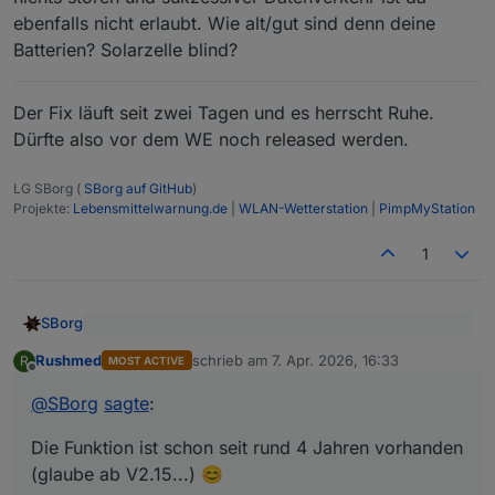
ebenfalls nicht erlaubt. Wie alt/gut sind denn deine
Batterien? Solarzelle blind?
Der Fix läuft seit zwei Tagen und es herrscht Ruhe.
Dürfte also vor dem WE noch released werden.
LG SBorg (
SBorg auf GitHub
)
Projekte:
Lebensmittelwarnung.de
|
WLAN-Wetterstation
|
PimpMyStation
1
SBorg
@
Rushmed
sagte
:
Rushmed
schrieb am
7. Apr. 2026, 16:33
R
MOST ACTIVE
zuletzt editiert von
Offline
Die Funktion ist schon seit rund 4 Jahren vorhanden
Vll. wäre es eine Überlegung wert die Funktion per
Config de-/aktivierbar für alle mit ein zu bauen.
(glaube ab V2.15...)
@
SBorg
sagte
:
So lange wird auch der Start des Skriptes dort
@
Rushmed
sagte
:
angezeigt, Ausführung des Mitternachtjobs, ggf. Fehler
Die Funktion ist schon seit rund 4 Jahren vorhanden
usw.
(glaube ab V2.15...) 😊
Das meinte ich mit dem Beispiel der Wärmepumpe. Du
Jetzt kanns wohl nurnoch an der Verbindung
Außerdem wird stündlich gepusht ob das Skript noch