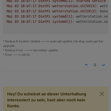
Mai
03
18
:07:17
DietPi
systemd[1]:
Started
Service
f
Mai
03
18
:07:17
DietPi
wetterstation.sh[5913]:
wette
Mai
03
18
:07:17
DietPi
wetterstation.sh[5913]:
benut
Mai
03
18
:07:17
DietPi
systemd[1]:
wetterstation.ser
Mai
03
18
:07:17
DietPi
systemd[1]:
wetterstation.ser
° Node.js & System Update ---> sudo apt update, iob stop, sudo apt full-
upgrade
° Node.js Fixer ---> iob nodejs-update
° Fixer ---> iob fix
0
Hey! Du scheinst an dieser Unterhaltung
interessiert zu sein, hast aber noch kein
Konto.