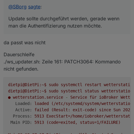
type "string"' im ioB bei DP "Druck-Tendenz"
@
SBorg
sagte
:
wenn
als Zahl definiert ist (Simple-API ab 3.x)
Update sollte durchgeführt werden, gerade wenn
Update-Routine von Vorgängerversion:
~ Fix für die User-Authentifizierung (Simple-
man die Authentifizierung nutzen möchte.
API ab 3.x) / Issue #91 (ch33f)
aktuellen WS-Updater nutzen
~ Codeoptimierungen
Download falls älter als V2.12.1
Wie immer zu finden im
GitHub
da passt was nicht
Update
sollte
durchgeführt werden, gerade wenn man
./ws_updater.sh
im Installationsverzeichnis
die Authentifizierung nutzen möchte.
ausführen
Dauerschleife
Menüpunkt "4" wählen und die Fragen
./ws_updater.sh: Zeile 161: PATCH3064: Kommando
beantworten
nicht gefunden.
dietpi@DietPi:~$
sudo
systemctl
restart
wetterstatio
dietpi@DietPi:~$
sudo
systemctl
status
wetterstation
●
wetterstation.service
-
Service
für
ioBroker
Wette
Loaded:
loaded
(/etc/systemd/system/wetterstation
Active:
failed
(Result:
exit-code)
since
Sun
2026
Process:
5913 
ExecStart=/home/iobroker/wetterstati
Main PID:
5913
(code=exited,
status=1/FAILURE)