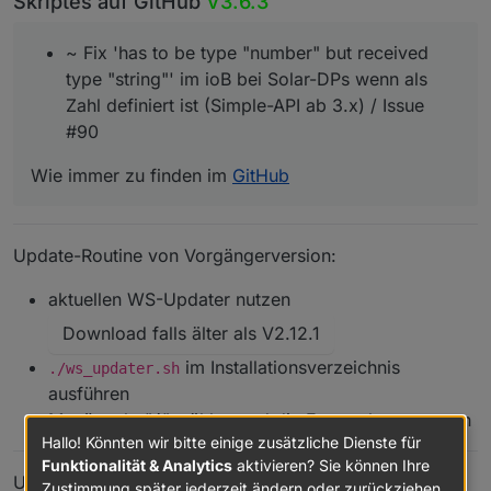
Skriptes auf GitHub
V3.6.3
~ Fix 'has to be type "number" but received
type "string"' im ioB bei Solar-DPs wenn als
Zahl definiert ist (Simple-API ab 3.x) / Issue
#90
Wie immer zu finden im
GitHub
Update-Routine von Vorgängerversion:
aktuellen WS-Updater nutzen
Download falls älter als V2.12.1
im Installationsverzeichnis
./ws_updater.sh
ausführen
Menüpunkt "4" wählen und die Fragen beantworten
Hallo! Könnten wir bitte einige zusätzliche Dienste für
Funktionalität & Analytics
aktivieren? Sie können Ihre
Update
sollte
durchgeführt werden, gerade wenn man
Zustimmung später jederzeit ändern oder zurückziehen.