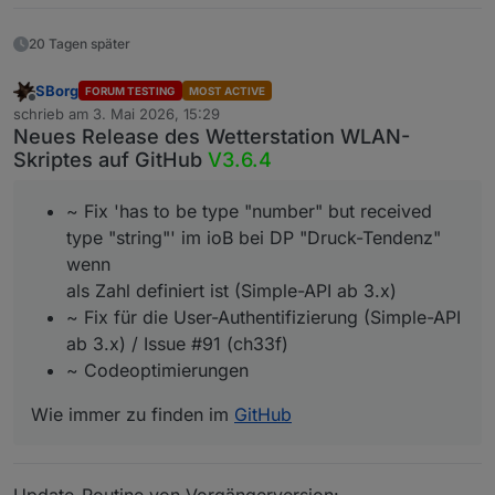
20 Tagen später
SBorg
FORUM TESTING
MOST ACTIVE
Offline
schrieb am
3. Mai 2026, 15:29
zuletzt editiert von
Neues Release des Wetterstation WLAN-
Skriptes auf GitHub
V3.6.4
~ Fix 'has to be type "number" but received
type "string"' im ioB bei DP "Druck-Tendenz"
wenn
als Zahl definiert ist (Simple-API ab 3.x)
~ Fix für die User-Authentifizierung (Simple-API
ab 3.x) / Issue #91 (ch33f)
~ Codeoptimierungen
Wie immer zu finden im
GitHub