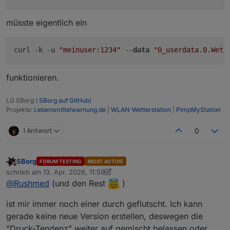
hab, sind nämlich von meinem 2.
"Wettersation"-Service der noch auf 3.6.1 lief
müsste eigentlich ein
die Fehler aufgetaucht. Davor passierte einfach
nix...
curl -k -u 
"meinuser:1234"
 --
data
"0_userdata.0.Wett
Aber sonst scheint bei mir die 3.6.2 mit Simple
3.0.7 zu laufen.
funktionieren.
LG SBorg (
SBorg auf GitHub
)
Projekte:
Lebensmittelwarnung.de
|
WLAN-Wetterstation
|
PimpMyStation
1 Antwort
0
SBorg
FORUM TESTING
MOST ACTIVE
Offline
schrieb am
13. Apr. 2026, 11:59
zuletzt editiert von SBorg
@
Rushmed
(und den Rest
)
ist mir immer noch einer durch geflutscht. Ich kann
gerade keine neue Version erstellen, deswegen die
"Druck-Tendenz" weiter auf gemischt belassen oder