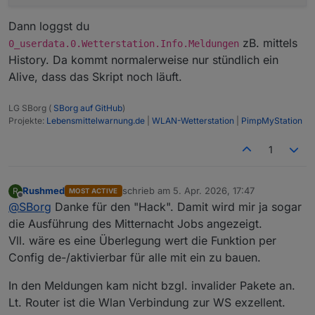
Dann loggst du
zB. mittels
0_userdata.0.Wetterstation.Info.Meldungen
History. Da kommt normalerweise nur stündlich ein
Alive, dass das Skript noch läuft.
LG SBorg (
SBorg auf GitHub
)
Projekte:
Lebensmittelwarnung.de
|
WLAN-Wetterstation
|
PimpMyStation
1
Rushmed
schrieb am
5. Apr. 2026, 17:47
R
MOST ACTIVE
zuletzt editiert von
Offline
@
SBorg
Danke für den "Hack". Damit wird mir ja sogar
die Ausführung des Mitternacht Jobs angezeigt.
Vll. wäre es eine Überlegung wert die Funktion per
Config de-/aktivierbar für alle mit ein zu bauen.
In den Meldungen kam nicht bzgl. invalider Pakete an.
Lt. Router ist die Wlan Verbindung zur WS exzellent.