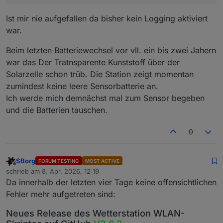
hast nix gemacht und plötzlich geht es nicht mehr.
Station <> Sensor liegen.
"lebt".
Allerdings ist dies das 868kHz-Frequenzband. Da sollte
Der "Hack" fügt lediglich noch hinzu wann ein Paket
Ist mir nie aufgefallen da bisher kein Logging aktiviert
nichts stören und sukzessiver Datenverkehr ist da
verworfen wurde.
Der Fix läuft seit zwei Tagen und es herrscht Ruhe.
war.
ebenfalls nicht erlaubt. Wie alt/gut sind denn deine
Dürfte also vor dem WE noch released werden.
Batterien? Solarzelle blind?
Beim letzten Batteriewechsel vor vll. ein bis zwei Jahern
war das Der Tratnsparente Kunststoff über der
Solarzelle schon trüb. Die Station zeigt momentan
zumindest keine leere Sensorbatterie an.
Ich werde mich demnächst mal zum Sensor begeben
und die Batterien tauschen.
0
SBorg
FORUM TESTING
MOST ACTIVE
Offline
schrieb am
8. Apr. 2026, 12:19
zuletzt editiert von
Da innerhalb der letzten vier Tage keine offensichtlichen
Fehler mehr aufgetreten sind:
Neues Release des Wetterstation WLAN-