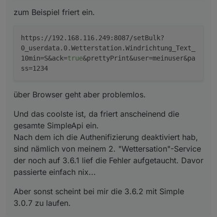
die Fehler aufgetaucht. Davor passierte einfach
zum Beispiel friert ein.
nix...
https://192.168.116.249:8087/setBulk?
0_userdata.0.Wetterstation.Windrichtung_Text_
10min=S&ack=
true
&prettyPrint&user=meinuser&pa
ss=1234
über Browser geht aber problemlos.
Und das coolste ist, da friert anscheinend die
gesamte SimpleApi ein.
Nach dem ich die Authenifizierung deaktiviert hab,
sind nämlich von meinem 2. "Wettersation"-Service
der noch auf 3.6.1 lief die Fehler aufgetaucht. Davor
passierte einfach nix...
Aber sonst scheint bei mir die 3.6.2 mit Simple
3.0.7 zu laufen.