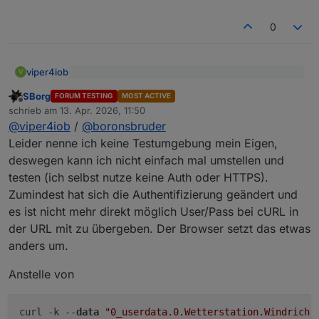
0
viper4iob
V
@
Boronsbruder
sagte
:
SBorg
FORUM TESTING
MOST ACTIVE
Offline
Kann ich so bestätigen. Seit dem Upgrade des
@
sborg
schrieb am
13. Apr. 2026, 11:50
zuletzt editiert von
iobroker SimpleAPI Adapters von 2.x auf 3.0.7
Also hab mal noch ein bischen getestet. Ab
@
viper4iob
/
@
boronsbruder
funktioniert die Authentifizierung nicht mehr. Ich
3.0.6 mit der Authentifizierung über user und
Leider nenne ich keine Testumgebung mein Eigen,
habe sie dann im Adapter deaktiviert und es
password funktionieren die cURL-Aufrufe (so)
deswegen kann ich nicht einfach mal umstellen und
funktionierte dann erst mal alles wieder.
nicht mehr.
testen (ich selbst nutze keine Auth oder HTTPS).
Zumindest hat sich die Authentifizierung geändert und
es ist nicht mehr direkt möglich User/Pass bei cURL in
zum Beispiel friert ein.
der URL mit zu übergeben. Der Browser setzt das etwas
anders um.
über Browser geht aber problemlos.
Anstelle von
Und das coolste ist, da friert anscheinend die
gesamte SimpleApi ein.
curl -k --
data
"0_userdata.0.Wetterstation.Windricht
Nach dem ich die Authenifizierung deaktiviert