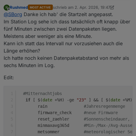
@
Rushmed
sagte
:
Rushmed
schrieb am
2. Apr. 2026, 19:47
R
MOST ACTIVE
zuletzt editiert von Rushmed
4. Feb. 2026, 2
Offline
"Leider schade", denn das wäre zumindest ein Grund
Ich habe mit den Daten aus der InfluxDB geprüft ob
@
SBorg
Danke ich hab' die Startzeit angepasst.
gewesen. Ohne ein valides Datenpaket gibt es auch
zu den jeweiligen Zeiten in denen der Reset hätte
Im Station Log sehe ich dass tatsächlich oft knapp über
keinen Zeitstempel, genügt also völlig zur Kontrolle.
stattfinden sollen Daten in der DB ankamen.
  #Mitternachtjobs

fünf Minuten zwischen zwei Datenpaketen liegen.
Eventuell liegt es doch an der CPU-Last. Ziehen wir es
Das sieht zu allen Ereigissen die bisher auftraten
auf
-ge "55"
zum testen. Dann rutschen zwar ggf.
Meistens aber weniger als eine Minute.
doch mal 3 Minuten vor. Ändere mal in der "sh"
gut aus. Es kamen in dem Zeitraum immer mehrere
einige Werte von 23:55 Uhr bis 23:59 Uhr in den
Pakete an.
Kann ich statt das Intervall nur vorzusiehen auch die
Folgetag, dürfte aber verschmerzbar sein und ist ja auch
Länge erhöhen?
Ich habe das am DP "Wetterstation.Zeitstempel"
nur erstmal zum testen.
Ich hatte noch keinen Datenpaketabstand von mehr als
geprüft. Reicht der aus um ein valides Datenpaket
zu erkennen?
sechs Minuten im Log.
Edit:
#Mitternachtjobs
if
 [ $(
date
 +%H) -ge 
"23"
 ] && [ $(
date
 +%M) 
        rain               
#Jahresregenmenge
        firmware_check     
#neue Firmware
        reset_zaehler      
#Sonnenscheindauer, S
        minmaxavg365d      
#Min-/Max-/Avg-Aussen
        metsommer          
#meteorologischer Som