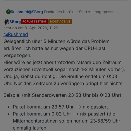
@
SBorg
Danke ich hab' die Startzeit angepasst.
Rushmed
R
Im Station Log sehe ich dass tatsächlich oft knapp
SBorg
FORUM TESTING
MOST ACTIVE
über fünf Minuten zwischen zwei Datenpaketen
Edit:
Offline
schrieb am
3. Apr. 2026, 11:29
liegen. Meistens aber weniger als eine Minute.
zuletzt editiert von
@
Rushmed
Kann ich statt das Intervall nur vorzusiehen auch die
  #Mitternachtjobs

Länge erhöhen?
   if [ $(date +%H) -ge "23" ] && [ $(date +
Gelegentlich über 5 Minuten würde das Problem
Wenn ich diese Zeile richtig verstehe ist das
Ich hatte noch keinen Datenpaketabstand von mehr
        rain               #Jahresregenmenge

erklären. Ich hatte es nur wegen der CPU-Last
Prüfintervallende fest bei 00:03.
als sechs Minuten im Log.
        firmware_check     #neue Firmware

vorgezogen.
        reset_zaehler      #Sonnenscheindaue
Hier wäre es jetzt aber trotzdem ratsam den Zeitraum
        minmaxavg365d      #Min-/Max-/Avg-Au
Dann wurde es ja mit der früheren Startzeit auch
        metsommer          #meteorologischer
vorzuziehen (eventuell sogar noch 1-2 Minuten vorher).
verlängert und sollte dann passen.
        MELDUNG "Mitternachtjobs durchgef%C3
Und ja, siehst du richtig. Die Routine endet um 0:03
Ich beobachte das.
   fi

Uhr. Nur den Zeitraum zu verlängern bringt hier nichts.
   if [ $(date +%H) -eq "0" ] && [ $(date +%
       unset MIDNIGHTRUN

Beispiel (mit Standardwerten 23:58 Uhr bis 0:03 Uhr):
       if [ $(date +%Z) == "CEST" ]; then ZU
Paket kommt um 23:57 Uhr --> nix passiert
Paket kommt um 0:02 Uhr --> nix passiert (die
Mitternachtsroutinen sollen nur um 23:58/59 Uhr
einmalig laufen