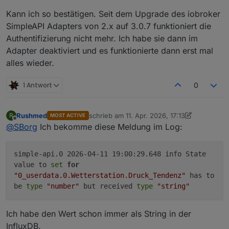
Kann ich so bestätigen. Seit dem Upgrade des iobroker
SimpleAPI Adapters von 2.x auf 3.0.7 funktioniert die
Authentifizierung nicht mehr. Ich habe sie dann im
Adapter deaktiviert und es funktionierte dann erst mal
alles wieder.
1 Antwort
0
Rushmed
schrieb am
11. Apr. 2026, 17:13
R
MOST ACTIVE
zuletzt editiert von Rushmed
4. Nov. 2026, 1
Offline
@
SBorg
Ich bekomme diese Meldung im Log:
simple-api.0 2026-04-11 19:00:29.648 info State
value to
set
for
"0_userdata.0.Wetterstation.Druck_Tendenz"
has to
be
type
"number"
but received
type
"string"
Ich habe den Wert schon immer als String in der
InfluxDB.