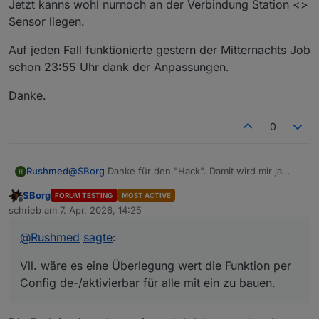
Jetzt kanns wohl nurnoch an der Verbindung Station <>
Sensor liegen.
Auf jeden Fall funktionierte gestern der Mitternachts Job
schon 23:55 Uhr dank der Anpassungen.
Danke.
0
@
SBorg
Danke für den "Hack". Damit wird mir ja
Rushmed
R
sogar die Ausführung des Mitternacht Jobs
SBorg
FORUM TESTING
MOST ACTIVE
angezeigt.
In den Meldungen kam nicht bzgl. invalider Pakete
Offline
schrieb am
7. Apr. 2026, 14:25
Vll. wäre es eine Überlegung wert die Funktion per
an. Lt. Router ist die Wlan Verbindung zur WS
zuletzt editiert von
Config de-/aktivierbar für alle mit ein zu bauen.
exzellent. Jetzt kanns wohl nurnoch an der
Auf jeden Fall funktionierte gestern der Mitternachts
@
Rushmed
sagte
:
Verbindung Station <> Sensor liegen.
Job schon 23:55 Uhr dank der Anpassungen.
Danke.
Vll. wäre es eine Überlegung wert die Funktion per
Config de-/aktivierbar für alle mit ein zu bauen.