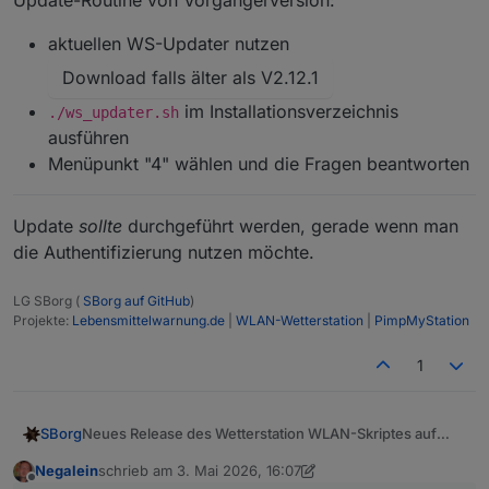
Update-Routine von Vorgängerversion:
aktuellen WS-Updater nutzen
Download falls älter als V2.12.1
im Installationsverzeichnis
./ws_updater.sh
ausführen
Menüpunkt "4" wählen und die Fragen beantworten
Update
sollte
durchgeführt werden, gerade wenn man
die Authentifizierung nutzen möchte.
LG SBorg (
SBorg auf GitHub
)
Projekte:
Lebensmittelwarnung.de
|
WLAN-Wetterstation
|
PimpMyStation
1
Neues Release des Wetterstation WLAN-Skriptes auf
SBorg
GitHub
V3.6.4
Negalein
schrieb am
3. Mai 2026, 16:07
zuletzt editiert von Negalein
5. März 2026, 18:09
~ Fix 'has to be type "number" but received
Offline