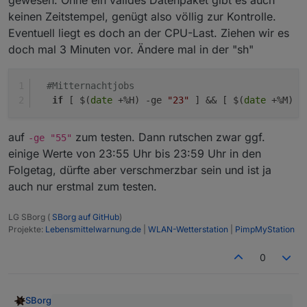
gewesen. Ohne ein valides Datenpaket gibt es auch
keinen Zeitstempel, genügt also völlig zur Kontrolle.
Eventuell liegt es doch an der CPU-Last. Ziehen wir es
doch mal 3 Minuten vor. Ändere mal in der "sh"
#Mitternachtjobs
if
 [ $(
date
 +%H) -ge 
"23"
 ] && [ $(
date
 +%M) -
auf
zum testen. Dann rutschen zwar ggf.
-ge "55"
einige Werte von 23:55 Uhr bis 23:59 Uhr in den
Folgetag, dürfte aber verschmerzbar sein und ist ja
auch nur erstmal zum testen.
LG SBorg (
SBorg auf GitHub
)
Projekte:
Lebensmittelwarnung.de
|
WLAN-Wetterstation
|
PimpMyStation
0
SBorg