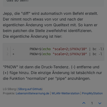
Jepp, die "diff" wird automatisch vom Befehl erstellt.
Der nimmt noch etwas von vor und nach der
eigentlichen Änderung vom Quelltext mit. So kann er
beim patchen die Stelle zweifelsfrei identifizieren.
Die eigentliche Änderung ist hier:
-	 PNOW=$(
echo
"scale=2;
$PNOW
/10"
 | bc -l)
+	 PNOW=$(
echo
"scale=2;
$PNOW
/10"
 | bc -l |
"PNOW" ist dann die Druck-Tendenz. (-) entferne und
(+) füge hinzu. Die einzige Änderung ist tatsächlich nur
die Funktion "normalize" per "pipe" anzuhängen.
LG SBorg (
SBorg auf GitHub
)
Projekte:
Lebensmittelwarnung.de
|
WLAN-Wetterstation
|
PimpMyStation
1