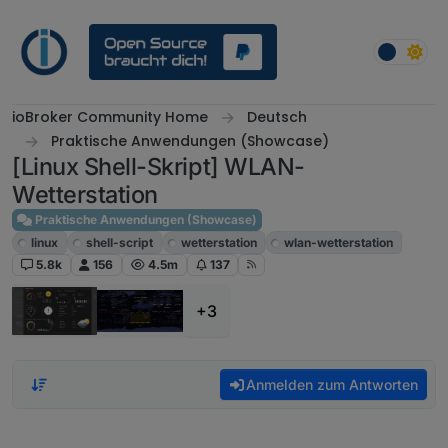
Weiter zum Inhalt
ioBroker Community Home
Deutsch
Praktische Anwendungen (Showcase)
[Linux Shell-Skript] WLAN-
Wetterstation
Praktische Anwendungen (Showcase)
linux
shell-script
wetterstation
wlan-wetterstation
5.8k
156
4.5m
137
+3
Anmelden zum Antworten