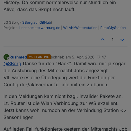
History. Da kommt normalerweise nur stündlich ein
Alive, dass das Skript noch läuft.
LG SBorg (
SBorg auf GitHub
)
Projekte:
Lebensmittelwarnung.de
|
WLAN-Wetterstation
|
PimpMyStation
1
Rushmed
schrieb am
5. Apr. 2026, 17:47
R
MOST ACTIVE
zuletzt editiert von
Offline
@
SBorg
Danke für den "Hack". Damit wird mir ja sogar
die Ausführung des Mitternacht Jobs angezeigt.
Vll. wäre es eine Überlegung wert die Funktion per
Config de-/aktivierbar für alle mit ein zu bauen.
In den Meldungen kam nicht bzgl. invalider Pakete an.
Lt. Router ist die Wlan Verbindung zur WS exzellent.
Jetzt kanns wohl nurnoch an der Verbindung Station <>
Sensor liegen.
Auf jeden Fall funktionierte gestern der Mitternachts Job