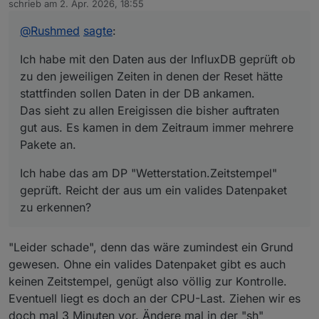
@
sborg
Du könntest mal das Logging aktivieren (in der
Danke für die Antwort.
schrieb am
2. Apr. 2026, 18:55
zuletzt editiert von
conf auf "true" stellen und den Service
restarten). Das gibt zwar paar MB am Tag, aber
Ich habe mit den Daten aus der InfluxDB geprüft ob
@
Rushmed
sagte
:
damit kannst du mal die Kommunikation gegen
zu den jeweiligen Zeiten in denen der Reset hätte
Mitternacht prüfen. Fällt die bei einem
stattfinden sollen Daten in der DB ankamen.
Ich habe das am DP "Wetterstation.Zeitstempel"
Ich habe mit den Daten aus der InfluxDB geprüft ob
ausgefallenem Reset aus, hast du zumindest
Das sieht zu allen Ereigissen die bisher auftraten gut
geprüft. Reicht der aus um ein valides Datenpaket zu
zu den jeweiligen Zeiten in denen der Reset hätte
schon mal den Grund warum es nicht geht.
aus. Es kamen in dem Zeitraum immer mehrere
erkennen?
stattfinden sollen Daten in der DB ankamen.
Den Reset könnte man auch mittels Cron-Job
Pakete an.
Das sieht zu allen Ereigissen die bisher auftraten
bspw. um 23:59 Uhr erzwingen. Im
Installations-Verzeichnis stehend geht dies
gut aus. Es kamen in dem Zeitraum immer mehrere
mittels . ./wetterstation.sub && reset_zaehler (ja
Pakete an.
der einzelne Punkt am Anfang ist richtig,
genauso wie "sub" anstelle von "sh"). Dies
Ich habe das am DP "Wetterstation.Zeitstempel"
sollte man aber nicht "just-for-fun" einfach mal
geprüft. Reicht der aus um ein valides Datenpaket
so machen, denn wie der Name sagt, er stellt
damit alles auf "0" zurück.
zu erkennen?
"Leider schade", denn das wäre zumindest ein Grund
gewesen. Ohne ein valides Datenpaket gibt es auch
keinen Zeitstempel, genügt also völlig zur Kontrolle.
Eventuell liegt es doch an der CPU-Last. Ziehen wir es
doch mal 3 Minuten vor. Ändere mal in der "sh"