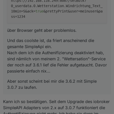
https://192.168.116.249:8087/setBulk?
0_userdata.0.Wetterstation.Windrichtung_Text_
10min=S&ack=
true
&prettyPrint&user=meinuser&pa
ss=1234
über Browser geht aber problemlos.
Und das coolste ist, da friert anscheinend die
gesamte SimpleApi ein.
Nach dem ich die Authenifizierung deaktiviert hab,
sind nämlich von meinem 2. "Wettersation"-Service
der noch auf 3.6.1 lief die Fehler aufgetaucht. Davor
passierte einfach nix...
Aber sonst scheint bei mir die 3.6.2 mit Simple
3.0.7 zu laufen.
Kann ich so bestätigen. Seit dem Upgrade des iobroker
SimpleAPI Adapters von 2.x auf 3.0.7 funktioniert die
Authentifizierung nicht mehr. Ich habe sie dann im