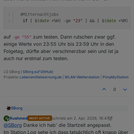
#Mitternachtjobs
if
 [ $(
date
 +%H) -ge 
"23"
 ] && [ $(
date
 +%M) -
auf
zum testen. Dann rutschen zwar ggf.
-ge "55"
einige Werte von 23:55 Uhr bis 23:59 Uhr in den
Folgetag, dürfte aber verschmerzbar sein und ist ja
auch nur erstmal zum testen.
LG SBorg (
SBorg auf GitHub
)
Projekte:
Lebensmittelwarnung.de
|
WLAN-Wetterstation
|
PimpMyStation
0
SBorg
@
Rushmed
sagte
:
Rushmed
schrieb am
2. Apr. 2026, 19:47
R
MOST ACTIVE
zuletzt editiert von Rushmed
4. Feb. 2026, 2
Offline
"Leider schade", denn das wäre zumindest ein Grund
Ich habe mit den Daten aus der InfluxDB geprüft ob
@
SBorg
Danke ich hab' die Startzeit angepasst.
gewesen. Ohne ein valides Datenpaket gibt es auch
zu den jeweiligen Zeiten in denen der Reset hätte
Im Station Log sehe ich dass tatsächlich oft knapp über