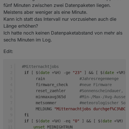
keinen Zeitstempel, genügt also völlig zur Kontrolle.
stattfinden sollen Daten in der DB ankamen.
  #Mitternachtjobs

fünf Minuten zwischen zwei Datenpaketen liegen.
Eventuell liegt es doch an der CPU-Last. Ziehen wir es
Das sieht zu allen Ereigissen die bisher auftraten
auf
-ge "55"
zum testen. Dann rutschen zwar ggf.
Meistens aber weniger als eine Minute.
doch mal 3 Minuten vor. Ändere mal in der "sh"
gut aus. Es kamen in dem Zeitraum immer mehrere
einige Werte von 23:55 Uhr bis 23:59 Uhr in den
Pakete an.
Kann ich statt das Intervall nur vorzusiehen auch die
Folgetag, dürfte aber verschmerzbar sein und ist ja auch
Länge erhöhen?
Ich habe das am DP "Wetterstation.Zeitstempel"
nur erstmal zum testen.
Ich hatte noch keinen Datenpaketabstand von mehr als
geprüft. Reicht der aus um ein valides Datenpaket
zu erkennen?
sechs Minuten im Log.
Edit:
#Mitternachtjobs
if
 [ $(
date
 +%H) -ge 
"23"
 ] && [ $(
date
 +%M) 
        rain               
#Jahresregenmenge
        firmware_check     
#neue Firmware
        reset_zaehler      
#Sonnenscheindauer, S
        minmaxavg365d      
#Min-/Max-/Avg-Aussen
        metsommer          
#meteorologischer Som
        MELDUNG 
"Mitternachtjobs durchgef%C3%BCh
fi
if
 [ $(
date
 +%H) -eq 
"0"
 ] && [ $(
date
 +%M) -
unset
 MIDNIGHTRUN