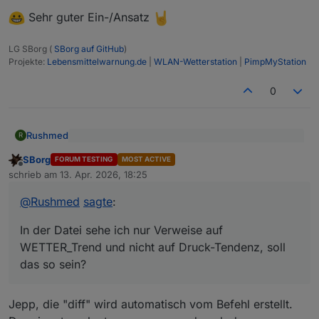
zu übergeben. Der Browser setzt das
Sehr guter Ein-/Ansatz
etwas anders um.
Anstelle von
LG SBorg (
SBorg auf GitHub
)
Projekte:
Lebensmittelwarnung.de
|
WLAN-Wetterstation
|
PimpMyStation
0
müsste eigentlich ein
Rushmed
R
@
SBorg
sagte
:
funktionieren.
SBorg
FORUM TESTING
MOST ACTIVE
Offline
In der Datei sehe ich nur Verweise auf
patch.diff runterladen und ins
schrieb am
13. Apr. 2026, 18:25
zuletzt editiert von
WETTER_Trend und nicht auf Druck-Tendenz, soll
Installationsverzeichnis kopieren...
das so sein?
@
Rushmed
sagte
:
In der Datei sehe ich nur Verweise auf
WETTER_Trend und nicht auf Druck-Tendenz, soll
das so sein?
Jepp, die "diff" wird automatisch vom Befehl erstellt.