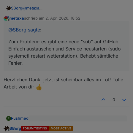
@
metaxa
SBorg
Danke, ist angekommen. Wenn man sich schon den
metaxa
schrieb am
2. Apr. 2026, 18:52
Sprit bald nicht mehr leisten kann, ist wenigstens
Zum Problem: es gibt eine neue "sub" auf GitHub.
zuletzt editiert von
Offline
noch/wieder der Kaffee erschwinglich ;)
Einfach austauschen und Service neustarten (
sudo
@
SBorg
sagte
:
systemctl restart wetterstation
). Behebt
sämtliche Fehler.
Zum Problem: es gibt eine neue "sub" auf GitHub.
Einfach austauschen und Service neustarten (sudo
systemctl restart wetterstation). Behebt sämtliche
Fehler.
Herzlichen Dank, jetzt ist scheinbar alles im Lot! Tolle
Arbeit von dir
0
Rushmed
R
@
SBorg
sagte
:
SBorg
FORUM TESTING
MOST ACTIVE
Offline