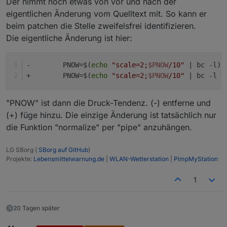
Der nimmt noch etwas von vor und nach der
eigentlichen Änderung vom Quelltext mit. So kann er
beim patchen die Stelle zweifelsfrei identifizieren.
Die eigentliche Änderung ist hier:
-	 PNOW=$(
echo
"scale=2;
$PNOW
/10"
 | bc -l)
+	 PNOW=$(
echo
"scale=2;
$PNOW
/10"
 | bc -l |
"PNOW" ist dann die Druck-Tendenz. (-) entferne und
(+) füge hinzu. Die einzige Änderung ist tatsächlich nur
die Funktion "normalize" per "pipe" anzuhängen.
LG SBorg (
SBorg auf GitHub
)
Projekte:
Lebensmittelwarnung.de
|
WLAN-Wetterstation
|
PimpMyStation
1
20 Tagen später