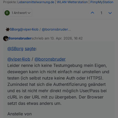
Projekte:
Lebensmittelwarnung.de
|
WLAN-Wetterstation
|
PimpMyStation
R
1 Antwort
1
@
viper4iob
/
@
boronsbruder
SBorg
Leider nenne ich keine Testumgebung mein Eigen,
Boronsbruder
schrieb am
13. Apr. 2026, 16:42
deswegen kann ich nicht einfach mal umstellen und
Anstelle von
zuletzt editiert von
Offline
testen (ich selbst nutze keine Auth oder HTTPS).
@
SBorg
sagte
:
Zumindest hat sich die Authentifizierung geändert und
es ist nicht mehr direkt möglich User/Pass bei cURL in
@
viper4iob
/
@
boronsbruder
müsste eigentlich ein
der URL mit zu übergeben. Der Browser setzt das etwas
anders um.
Leider nenne ich keine Testumgebung mein Eigen,
deswegen kann ich nicht einfach mal umstellen und
testen (ich selbst nutze keine Auth oder HTTPS).
funktionieren.
Zumindest hat sich die Authentifizierung geändert
und es ist nicht mehr direkt möglich User/Pass bei
cURL in der URL mit zu übergeben. Der Browser
setzt das etwas anders um.
Anstelle von