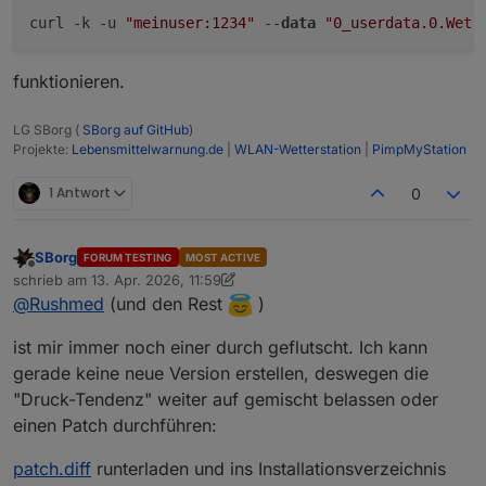
curl -k -u 
"meinuser:1234"
 --
data
"0_userdata.0.Wett
Aber sonst scheint bei mir die 3.6.2 mit Simple
3.0.7 zu laufen.
funktionieren.
LG SBorg (
SBorg auf GitHub
)
Projekte:
Lebensmittelwarnung.de
|
WLAN-Wetterstation
|
PimpMyStation
1 Antwort
0
SBorg
FORUM TESTING
MOST ACTIVE
Offline
schrieb am
13. Apr. 2026, 11:59
zuletzt editiert von SBorg
@
Rushmed
(und den Rest
)
ist mir immer noch einer durch geflutscht. Ich kann
gerade keine neue Version erstellen, deswegen die
"Druck-Tendenz" weiter auf gemischt belassen oder
einen Patch durchführen:
patch.diff
runterladen und ins Installationsverzeichnis