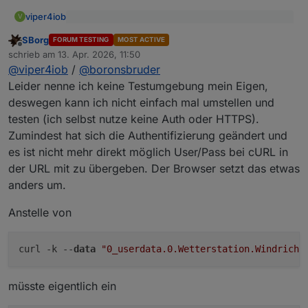
viper4iob
V
@
Boronsbruder
sagte
:
SBorg
FORUM TESTING
MOST ACTIVE
Offline
Kann ich so bestätigen. Seit dem Upgrade des
@
sborg
schrieb am
13. Apr. 2026, 11:50
zuletzt editiert von
iobroker SimpleAPI Adapters von 2.x auf 3.0.7
Also hab mal noch ein bischen getestet. Ab
@
viper4iob
/
@
boronsbruder
funktioniert die Authentifizierung nicht mehr. Ich
3.0.6 mit der Authentifizierung über user und
Leider nenne ich keine Testumgebung mein Eigen,
habe sie dann im Adapter deaktiviert und es
password funktionieren die cURL-Aufrufe (so)
deswegen kann ich nicht einfach mal umstellen und
funktionierte dann erst mal alles wieder.
nicht mehr.
testen (ich selbst nutze keine Auth oder HTTPS).
Zumindest hat sich die Authentifizierung geändert und
es ist nicht mehr direkt möglich User/Pass bei cURL in
zum Beispiel friert ein.
der URL mit zu übergeben. Der Browser setzt das etwas
anders um.
über Browser geht aber problemlos.
Anstelle von
Und das coolste ist, da friert anscheinend die
gesamte SimpleApi ein.
curl -k --
data
"0_userdata.0.Wetterstation.Windricht
Nach dem ich die Authenifizierung deaktiviert
hab, sind nämlich von meinem 2.
"Wettersation"-Service der noch auf 3.6.1 lief
müsste eigentlich ein
die Fehler aufgetaucht. Davor passierte einfach
nix...