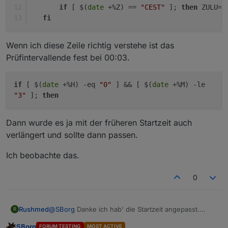
if
 [ $(
date
 +%Z) == 
"CEST"
 ]; 
then
 ZULU=2
fi
Wenn ich diese Zeile richtig verstehe ist das
Prüfintervallende fest bei 00:03.
if
[ $(
date
+%H) -eq
"0"
] && [ $(
date
+%M) -le
"3"
];
then
Dann wurde es ja mit der früheren Startzeit auch
verlängert und sollte dann passen.
Ich beobachte das.
0
@
SBorg
Danke ich hab' die Startzeit angepasst.
Rushmed
R
Im Station Log sehe ich dass tatsächlich oft knapp
SBorg
FORUM TESTING
MOST ACTIVE