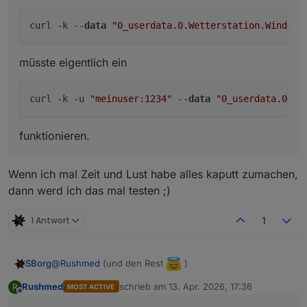
curl -k --
data
"0_userdata.0.Wetterstation.Windric
müsste eigentlich ein
curl -k -u 
"meinuser:1234"
 --
data
"0_userdata.0.We
funktionieren.
Wenn ich mal Zeit und Lust habe alles kaputt zumachen,
dann werd ich das mal testen ;)
1 Antwort
1
@
Rushmed
(und den Rest
)
SBorg
Rushmed
schrieb am
13. Apr. 2026, 17:36
R
MOST ACTIVE
ist mir immer noch einer durch geflutscht. Ich kann
zuletzt editiert von
Offline
gerade keine neue Version erstellen, deswegen die