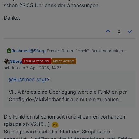
schon 23:55 Uhr dank der Anpassungen.
Danke.
0
@
SBorg
Danke für den "Hack". Damit wird mir ja
Rushmed
R
sogar die Ausführung des Mitternacht Jobs
SBorg
FORUM TESTING
MOST ACTIVE
angezeigt.
In den Meldungen kam nicht bzgl. invalider Pakete
Offline
schrieb am
7. Apr. 2026, 14:25
Vll. wäre es eine Überlegung wert die Funktion per
an. Lt. Router ist die Wlan Verbindung zur WS
zuletzt editiert von
Config de-/aktivierbar für alle mit ein zu bauen.
exzellent. Jetzt kanns wohl nurnoch an der
Auf jeden Fall funktionierte gestern der Mitternachts
@
Rushmed
sagte
:
Verbindung Station <> Sensor liegen.
Job schon 23:55 Uhr dank der Anpassungen.
Danke.
Vll. wäre es eine Überlegung wert die Funktion per
Config de-/aktivierbar für alle mit ein zu bauen.
Die Funktion ist schon seit rund 4 Jahren vorhanden
(glaube ab V2.15...)
So lange wird auch der Start des Skriptes dort