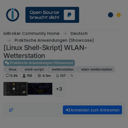
Weiter zum Inhalt
ioBroker Community Home
Deutsch
Praktische Anwendungen (Showcase)
[Linux Shell-Skript] WLAN-
Wetterstation
Praktische Anwendungen (Showcase)
linux
shell-script
wetterstation
wlan-wetterstation
5.8k
156
4.5m
137
+3
Anmelden zum Antworten