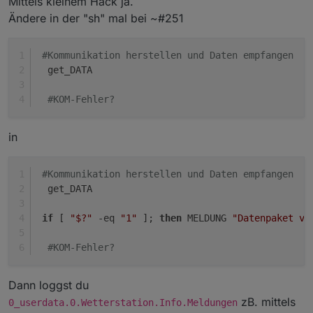
Mittels kleinem Hack ja.
Ändere in der "sh" mal bei ~#251
#Kommunikation herstellen und Daten empfangen
  get_DATA
#KOM-Fehler?
in
#Kommunikation herstellen und Daten empfangen
  get_DATA
if
 [ 
"$?"
 -eq 
"1"
 ]; 
then
 MELDUNG 
"Datenpaket ve
#KOM-Fehler?
Dann loggst du
zB. mittels
0_userdata.0.Wetterstation.Info.Meldungen