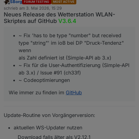
SBorg
FORUM TESTING
MOST ACTIVE
Offline
schrieb am
3. Mai 2026, 15:29
zuletzt editiert von
Neues Release des Wetterstation WLAN-
Skriptes auf GitHub
V3.6.4
~ Fix 'has to be type "number" but received
type "string"' im ioB bei DP "Druck-Tendenz"
wenn
als Zahl definiert ist (Simple-API ab 3.x)
~ Fix für die User-Authentifizierung (Simple-API
ab 3.x) / Issue #91 (ch33f)
~ Codeoptimierungen
Wie immer zu finden im
GitHub
Update-Routine von Vorgängerversion:
aktuellen WS-Updater nutzen
Download falls älter als V2.12.1