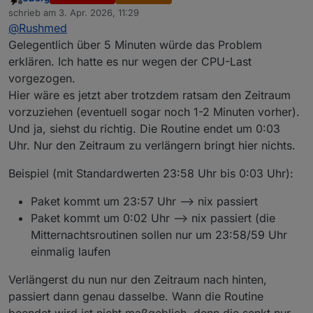
über fünf Minuten zwischen zwei Datenpaketen
Edit:
Offline
schrieb am
3. Apr. 2026, 11:29
liegen. Meistens aber weniger als eine Minute.
zuletzt editiert von
@
Rushmed
Kann ich statt das Intervall nur vorzusiehen auch die
  #Mitternachtjobs

Länge erhöhen?
   if [ $(date +%H) -ge "23" ] && [ $(date +
Gelegentlich über 5 Minuten würde das Problem
Wenn ich diese Zeile richtig verstehe ist das
Ich hatte noch keinen Datenpaketabstand von mehr
        rain               #Jahresregenmenge

erklären. Ich hatte es nur wegen der CPU-Last
Prüfintervallende fest bei 00:03.
als sechs Minuten im Log.
        firmware_check     #neue Firmware

vorgezogen.
        reset_zaehler      #Sonnenscheindaue
Hier wäre es jetzt aber trotzdem ratsam den Zeitraum
        minmaxavg365d      #Min-/Max-/Avg-Au
Dann wurde es ja mit der früheren Startzeit auch
        metsommer          #meteorologischer
vorzuziehen (eventuell sogar noch 1-2 Minuten vorher).
verlängert und sollte dann passen.
        MELDUNG "Mitternachtjobs durchgef%C3
Und ja, siehst du richtig. Die Routine endet um 0:03
Ich beobachte das.
   fi

Uhr. Nur den Zeitraum zu verlängern bringt hier nichts.
   if [ $(date +%H) -eq "0" ] && [ $(date +%
       unset MIDNIGHTRUN

Beispiel (mit Standardwerten 23:58 Uhr bis 0:03 Uhr):
       if [ $(date +%Z) == "CEST" ]; then ZU
Paket kommt um 23:57 Uhr --> nix passiert
Paket kommt um 0:02 Uhr --> nix passiert (die
Mitternachtsroutinen sollen nur um 23:58/59 Uhr
einmalig laufen
Verlängerst du nun nur den Zeitraum nach hinten,
passiert dann genau dasselbe. Wann die Routine
beendet wird ist nicht maßgeblich, denn die senkt nur