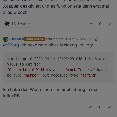
Adapter deaktiviert und es funktionierte dann erst mal
alles wieder.
1 Antwort
0
Rushmed
schrieb am
11. Apr. 2026, 17:13
R
MOST ACTIVE
zuletzt editiert von Rushmed
4. Nov. 2026, 1
Offline
@
SBorg
Ich bekomme diese Meldung im Log:
simple-api.0 2026-04-11 19:00:29.648 info State
value to
set
for
"0_userdata.0.Wetterstation.Druck_Tendenz"
has to
be
type
"number"
but received
type
"string"
Ich habe den Wert schon immer als String in der
InfluxDB.
0