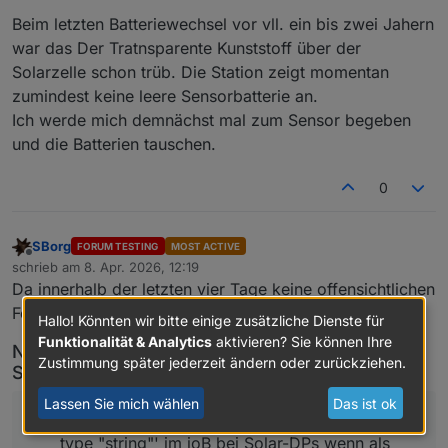
Batterien? Solarzelle blind?
Beim letzten Batteriewechsel vor vll. ein bis zwei Jahern
war das Der Tratnsparente Kunststoff über der
Solarzelle schon trüb. Die Station zeigt momentan
zumindest keine leere Sensorbatterie an.
Ich werde mich demnächst mal zum Sensor begeben
und die Batterien tauschen.
0
SBorg
FORUM TESTING
MOST ACTIVE
Offline
schrieb am
8. Apr. 2026, 12:19
zuletzt editiert von
Da innerhalb der letzten vier Tage keine offensichtlichen
Fehler mehr aufgetreten sind:
Hallo! Könnten wir bitte einige zusätzliche Dienste für
Funktionalität & Analytics
aktivieren? Sie können Ihre
Neues Release des Wetterstation WLAN-
Zustimmung später jederzeit ändern oder zurückziehen.
Skriptes auf GitHub
V3.6.3
Lassen Sie mich wählen
Das ist ok
~ Fix 'has to be type "number" but received
type "string"' im ioB bei Solar-DPs wenn als