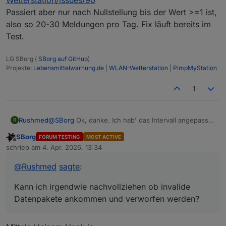
Augen alles verschmerzbar, da die Tolleranzen der
Heim-Wetterstationen eh nicht gerade klein sind.
Passiert aber nur nach Nullstellung bis der Wert >=1 ist,
Ich würde es mal mit 23:54 Uhr und 0:10 Uhr
also so 20-30 Meldungen pro Tag. Fix läuft bereits im
versuchen, dann sollte es auch mit einem 6-Minuten
Test.
Intervall funktionieren, wobei mir 5 Minuten komisch
vorkommen. Bei mir sind es idR. ~35-40 Sekunden und
vielleicht eine handvoll Pakete pro Tag die als nicht
LG SBorg (
SBorg auf GitHub
)
Projekte:
Lebensmittelwarnung.de
|
WLAN-Wetterstation
|
PimpMyStation
valide verworfen werden.
1
Rushmed
@
SBorg
Ok, danke. Ich hab' das Intervall angepasst.
R
Kann ich irgendwie nachvollziehen ob invalide
SBorg
FORUM TESTING
MOST ACTIVE
Datenpakete ankommen und verworfen werden?
Offline
schrieb am
4. Apr. 2026, 13:34
zuletzt editiert von
@
Rushmed
sagte
:
Kann ich irgendwie nachvollziehen ob invalide
Datenpakete ankommen und verworfen werden?