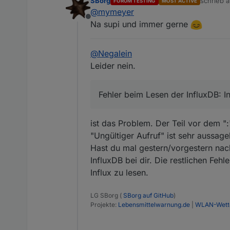
SBorg
schrieb 
FORUM TESTING
MOST ACTIVE
zuletzt ed
@
mymeyer
Offline
Na supi und immer gerne
@
Negalein
Leider nein.
Fehler beim Lesen der InfluxDB: In
ist das Problem. Der Teil vor dem "
"Ungültiger Aufruf" ist sehr aussagek
Hast du mal gestern/vorgestern nach
InfluxDB bei dir. Die restlichen Fe
Influx zu lesen.
LG SBorg (
SBorg auf GitHub
)
Projekte:
Lebensmittelwarnung.de
|
WLAN-Wette