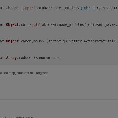
	error	at change (
/opt/i
obroker/node_modules/
@iobroker
/js-contr
	error	at 
Object
.
cb
 (
/opt/i
obroker/node_modules/iobroker.
javasc
	error	at 
Object
.<anonymous> (script.
js
.
Wetter
.
Wetterstatistik
:
	error	at 
Array
.
reduce
 (<anonymous>)

 iob stop, sudo apt full-upgrade
Error
in
callback
: 
TypeError
: 
Reduce
of
 empty array 
with
	error	script.
js
.
Wetter
.
Wetterstatistik
: 
Fehler
 beim 
Lesen
 der 
 große Wirkung ! Es war der Port in der App unter Customized Einstellung