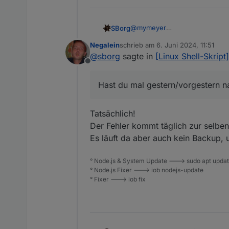
@
mymeyer
SBorg
Na supi und immer gerne
Negalein
schrieb am
6. Juni 2024, 11:51
zuletzt editiert von
@
sborg
sagte in
[Linux Shell-Skrip
@
Negalein
Offline
Leider nein.
Hast du mal gestern/vorgestern na
Fehler beim Lesen der InfluxD
Tatsächlich!
ist das Problem. Der Teil vor d
Der Fehler kommt täglich zur selben
Aufruf" ist sehr aussagekräftig
Es läuft da aber auch kein Backup, 
Hast du mal gestern/vorgestern 
Die restlichen Fehler sind dan
° Node.js & System Update ---> sudo apt update,
° Node.js Fixer ---> iob nodejs-update
° Fixer ---> iob fix