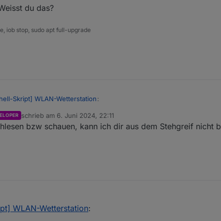
Weisst du das?
 iob stop, sudo apt full-upgrade
hell-Skript] WLAN-Wetterstation
:
schrieb am
6. Juni 2024, 22:11
ELOPER
zuletzt editiert von
chlesen bzw schauen, kann ich dir aus dem Stehgreif nicht 
nternet Leitung mit dem Resultat daraus das sich diesbezüglich etwas au
chen :)
x Log? Weisst du das?
ript] WLAN-Wetterstation
: