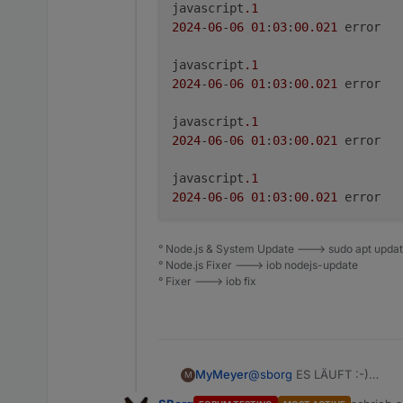
javascript
.1
2024
-
06
-
06
01
:
03
:
00
.021
javascript
.1
2024
-
06
-
06
01
:
03
:
00
.021
javascript
.1
2024
-
06
-
06
01
:
03
:
00
.021
javascript
.1
2024
-
06
-
06
01
:
03
:
00
.021
javascript
.1
° Node.js & System Update ---> sudo apt update,
2024
-
06
-
06
01
:
03
:
00
.021
	error	
° Node.js Fixer ---> iob nodejs-update
° Fixer ---> iob fix
javascript
.1
2024
-
06
-
06
01
:
03
:
00
.019
@
sborg
ES LÄUFT :-)
MyMeyer
M
Hi erstmal, kleiner Fehler,