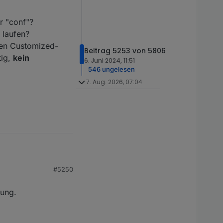
er "conf"?
 laufen?
den Customized-
Beitrag 5253 von 5806
tig,
kein
6. Juni 2024, 11:51
546 ungelesen
7. Aug. 2026, 07:04
#5250
lung.
wortet.