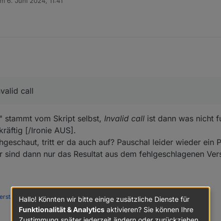
am
6. Juni 2024, 11:41
Danke für euere Geduld :-) 👍👍👍
itiert von
valid call
:" stammt vom Skript selbst,
Invalid call
ist dann was nicht fu
räftig [/Ironie AUS].
geschaut, tritt er da auch auf? Pauschal leider wieder ein 
hler sind dann nur das Resultat aus dem fehlgeschlagenen Ve
rstation
|
PimpMyStation
Hallo! Könnten wir bitte einige zusätzliche Dienste für
Funktionalität & Analytics
aktivieren? Sie können Ihre
Zustimmung später jederzeit ändern oder zurückziehen.