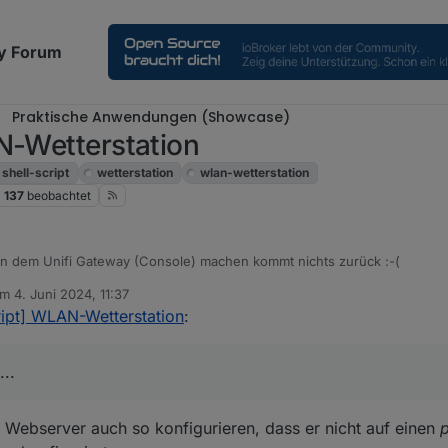
y Forum
Praktische Anwendungen (Showcase)
N-Wetterstation
shell-script
wetterstation
wlan-wetterstation
137
beobachtet
on dem Unifi Gateway (Console) machen kommt nichts zurück :-(
am
4. Juni 2024, 11:37
og/unifi# ping weatherstation.wunderground.com

itiert von
ript] WLAN-Wetterstation
:
ocken...
..
 Webserver auch so konfigurieren, dass er nicht auf einen