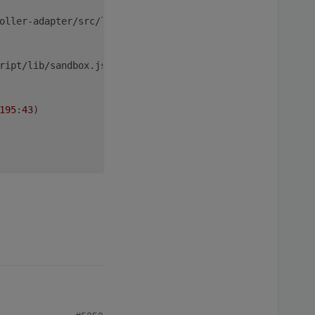
oller-adapter/src/lib/adapter/adapter.
ts
:
11082
:
45
)

ript
/lib/sandbox.
js
:
2993
:
38
)

195
:
43
)

 no initial value

InfluxDB
: 
Invalid
.