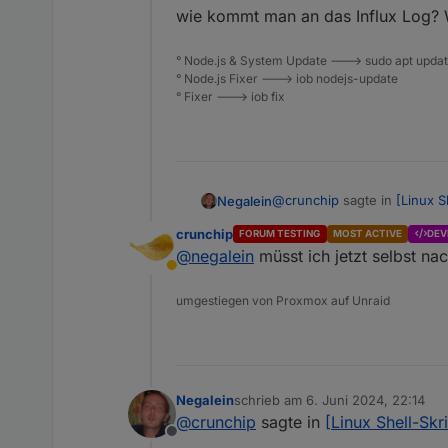
wie kommt man an das Influx Log? 
° Node.js & System Update ---> sudo apt update,
° Node.js Fixer ---> iob nodejs-update
° Fixer ---> iob fix
@
crunchip
sagte in
[Linux S
Negalein
crunchip
FORUM TESTING
MOST ACTIVE
DEV
@
negalein
müsst ich jetzt selbst na
Vllt Zwangstrennung der I
Abwesend
Netzwerk?
gibt es bei mir nur alle 4 Wo
umgestiegen von Proxmox auf Unraid
wie kommt man an das Influ
Negalein
schrieb am
6. Juni 2024, 22:14
zuletzt editiert von
@
crunchip
sagte in
[Linux Shell-Sk
Offline