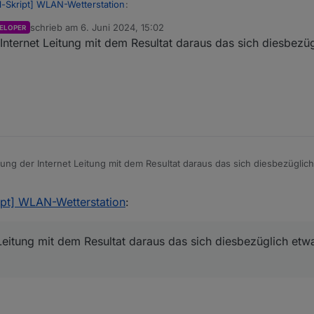
ll-Skript] WLAN-Wetterstation
:
schrieb am
6. Juni 2024, 15:02
ELOPER
zuletzt editiert von
nternet Leitung mit dem Resultat daraus das sich diesbezüg
stern nachgeschaut, tritt er da auch auf?
 selben Zeit.
Backup, usw., was zu Aussetzern führen könnte.
ng der Internet Leitung mit dem Resultat daraus das sich diesbezüglich
ni 2024, 20:03
ript] WLAN-Wetterstation
:
Leitung mit dem Resultat daraus das sich diesbezüglich etw