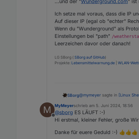
...und der "
Wunderground.com
" ist
Ich setze mal voraus, dass die IP un
Auf dieser IP (egal ob "echter" Rech
Wenn du "Wunderground" als Protoko
Einstellungen bei "path"
/weathersta
Leerzeichen davor oder danach!
LG SBorg (
SBorg auf GitHub
)
Projekte:
Lebensmittelwarnung.de
|
WLAN-Wette
@
mymeyer
sagte in
[Linux She
SBorg
MyMeyer
schrieb am
5. Juni 2024, 18:56
M
zuletzt editiert von
@
sborg
ES LÄUFT :-)
Da muss doch irgendwas blo
Offline
Hi erstmal, kleiner Fehler, große Wi
Nicht zwangsläufig, man kann 
Danke für euere Geduld :-) 👍👍👍
...und der "
Wunderground.co