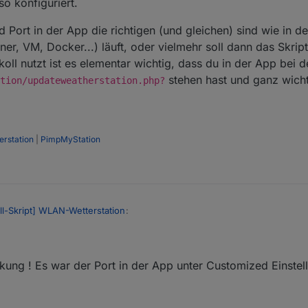
 so konfiguriert.
d Port in der App die richtigen (und gleichen) sind wie in d
ner, VM, Docker...) läuft, oder vielmehr soll dann das Skript
ll nutzt ist es elementar wichtig, dass du in der App bei 
stehen hast und ganz wich
tion/updateweatherstation.php?
rstation
|
PimpMyStation
ll-Skript] WLAN-Wetterstation
:
cken...
rkung ! Es war der Port in der App unter Customized Einstel
einen Webserver auch so konfigurieren, dass er nicht auf einen
ping
ant
m
" ist so konfiguriert.