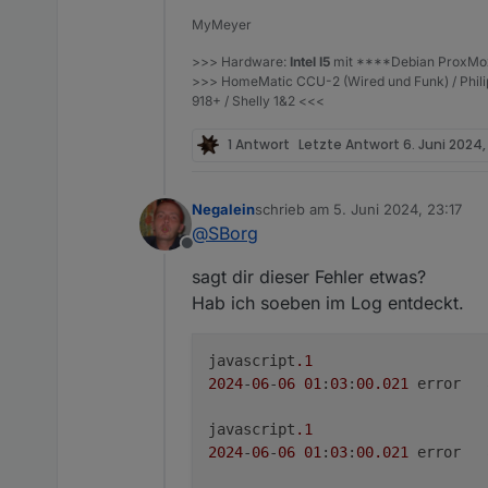
Ich setze mal voraus, dass die 
Auf dieser IP (egal ob "echter"
MyMeyer
Wenn du "Wunderground" als Pr
>>> Hardware:
Intel I5
mit ****Debian ProxMox
bei "path"
/weatherstation
>>> HomeMatic CCU-2 (Wired und Funk) / Phil
danach!
918+ / Shelly 1&2 <<<
1 Antwort
Letzte Antwort
6. Juni 2024, 
Negalein
schrieb am
5. Juni 2024, 23:17
zuletzt editiert von
@
SBorg
Offline
sagt dir dieser Fehler etwas?
Hab ich soeben im Log entdeckt.
javascript
.1
2024
-
06
-
06
01
:
03
:
00
.021
javascript
.1
2024
-
06
-
06
01
:
03
:
00
.021