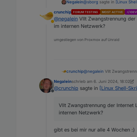
@
sborg
sagte in
[Linux She
Negalein
crunchip
FORUM TESTING
MOST ACTIVE
DEV
@
negalein
Vllt Zwangstrennung der I
Hast du mal gestern/vorge
Abwesend
im internen Netzwerk?
Tatsächlich!
umgestiegen von Proxmox auf Unraid
Der Fehler kommt täglich zur
Es läuft da aber auch kein 
crunchip
@
negalein
Vllt Zwangstrennu
internen Netzwerk?
Negalein
schrieb am
6. Juni 2024, 18:02
zuletzt editiert von Negalein
6. Ju
@
crunchip
sagte in
[Linux Shell-Sk
Offline
Vllt Zwangstrennung der Internet 
internen Netzwerk?
gibt es bei mir nur alle 4 Wochen :)