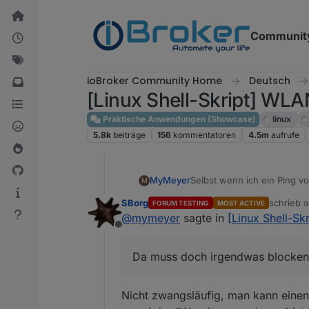
Weiter zum Inhalt
Communit
ioBroker Community Home
Deutsch
[Linux Shell-Skript] WLA
Praktische Anwendungen (Showcase)
linux
5.8k
beiträge
156
kommentatoren
4.5m
aufrufe
Selbst wenn ich ein Ping v
MyMeyer
M
SBorg
schrieb 
FORUM TESTING
MOST ACTIVE
root@unifi-lxc:/var/l
zuletzt ed
@
mymeyer
sagte in
[Linux Shell-Sk
Offline
Da muss doch irgendwas bl
Da muss doch irgendwas blocken.
hmm.....
Nicht zwangsläufig, man kann einen