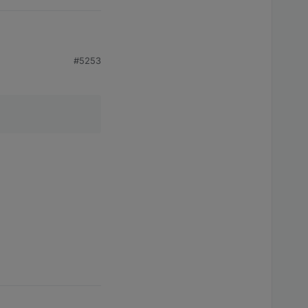
#5253
t hat. "Ungültiger
it InfluxDB bei dir.
ux zu lesen.