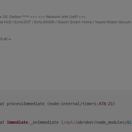
IP und Port in der App die richtigen (und gleichen) sind wie in der "conf
 Rechner, VM, Docker...) läuft, oder vielmehr soll dann das Skript laufen
otokoll nutzt ist es elementar wichtig, dass du in der App bei den Cu
 OS: Debian **** <<< >>> Network with UniFi <<<
/updateweatherstation.php?
stehen hast und ganz wichtig,
kein
Lee
ips HUE / Echo.DOT / Echo.SHOW / Xiaomi Smart-Home / Xiaomi Robot Vacuum 
11:41
	error	at processImmediate (
node
:internal/
timers
:
478
:
21
)

	error	at 
Immediate
.
_onImmediate
 (
/opt/i
obroker/node_modules/
@i