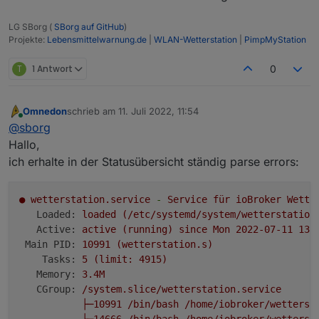
LG SBorg (
SBorg auf GitHub
)
Projekte:
Lebensmittelwarnung.de
|
WLAN-Wetterstation
|
PimpMyStation
T
1 Antwort
0
Omnedon
schrieb am
11. Juli 2022, 11:54
zuletzt editiert von
Online
@
sborg
Hallo,
ich erhalte in der Statusübersicht ständig parse errors:
●
wetterstation.service
-
Service
für
ioBroker
Wette
Loaded:
loaded
(/etc/systemd/system/wetterstation
Active:
active
(running)
since
Mon
2022-07-11 13:
Main PID:
10991
(wetterstation.s)
Tasks:
5
(limit:
4915
)
Memory:
3.
4M
CGroup:
/system.slice/wetterstation.service
├─10991
/bin/bash
/home/iobroker/wetterst
├─14666
/bin/bash
/home/iobroker/wetterst