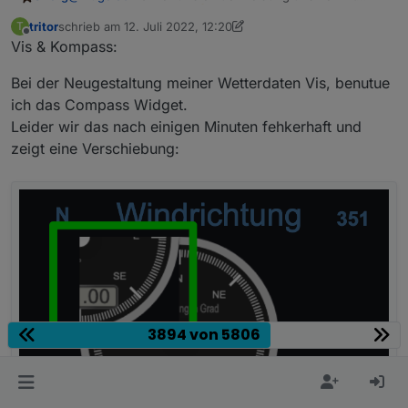
gleich mit in die Liste
tritor
schrieb am
12. Juli 2022, 12:20
T
Willkommen bei den
Wetterfröschen
8)
zuletzt editiert von tritor
7. Dez. 2022, 19:02
Offline
Vis & Kompass:
Bei der Neugestaltung meiner Wetterdaten Vis, benutue
ich das Compass Widget.
Leider wir das nach einigen Minuten fehkerhaft und
zeigt eine Verschiebung:
3894 von 5806