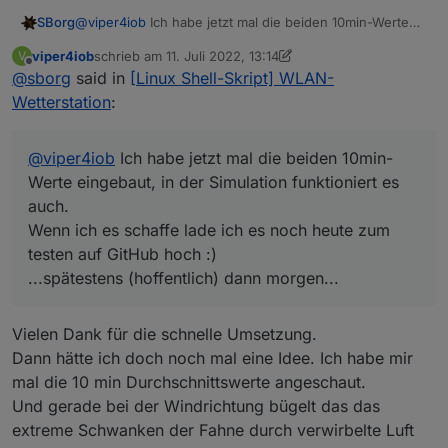
SBorg
@
viper4iob
Ich habe jetzt mal die beiden 10min-Werte
eingebaut, in der Simulation funktioniert es auch.
viper4iob
schrieb am
11. Juli 2022, 13:14
V
Wenn ich es schaffe lade ich es noch heute zum testen
zuletzt editiert von viper4iob
7. Nov. 2022, 15:47
Offline
@
sborg
said in
[Linux Shell-Skript] WLAN-
auf GitHub hoch :)
...spätestens (hoffentlich) dann morgen...
Wetterstation
:
@
viper4iob
Ich habe jetzt mal die beiden 10min-
Werte eingebaut, in der Simulation funktioniert es
auch.
Wenn ich es schaffe lade ich es noch heute zum
testen auf GitHub hoch :)
...spätestens (hoffentlich) dann morgen...
Vielen Dank für die schnelle Umsetzung.
Dann hätte ich doch noch mal eine Idee. Ich habe mir
mal die 10 min Durchschnittswerte angeschaut.
Und gerade bei der Windrichtung bügelt das das
extreme Schwanken der Fahne durch verwirbelte Luft