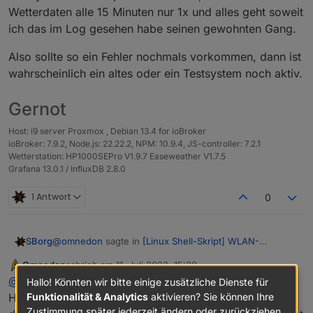
Wetterdaten alle 15 Minuten nur 1x und alles geht soweit
ich das im Log gesehen habe seinen gewohnten Gang.
Also sollte so ein Fehler nochmals vorkommen, dann ist
wahrscheinlich ein altes oder ein Testsystem noch aktiv.
Gernot
Host: i9 server Proxmox , Debian 13.4 for ioBroker
ioBroker: 7.9.2, Node.js: 22.22.2, NPM: 10.9.4, JS-controller: 7.2.1
Wetterstation: HP1000SEPro V1.9.7 Easeweather V1.7.5
Grafana 13.0.1 / InfluxDB 2.8.0
1 Antwort
0
@
omnedon
sagte in
[Linux Shell-Skript] WLAN-
SBorg
Wetterstation
:
Omnedon
schrieb am
11. Juli 2022, 15:20
zuletzt editiert von
Online
Worauf bezieht sich hier die Zeile 1 / Spalte 10
@
sborg
Hallo! Könnten wir bitte einige zusätzliche Dienste für
Funktionalität & Analytics
aktivieren? Sie können Ihre
Hallo,
Zustimmung später jederzeit ändern oder zurückziehen.