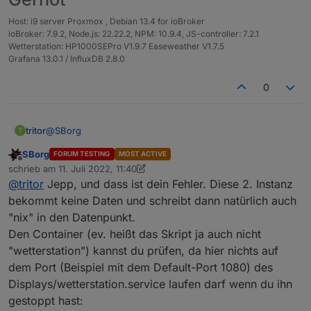
2022
-07
-11
11
:
00
:
26.292
debug
0
: 
"javascri
Host: i9 server Proxmox , Debian 13.4 for ioBroker
simple-api
.0
ioBroker: 7.9.2, Node.js: 22.22.2, NPM: 10.9.4, JS-controller: 7.2.1
2022
-07
-11
11
:
00
:
26.292
debug
	POST-setBulk
Wetterstation: HP1000SEPro V1.9.7 Easeweather V1.7.5
simple-api
.0
Grafana 13.0.1 / InfluxDB 2.8.0
2022
-07
-11
11
:
00
:
26.292
debug
	POST-setBulk
0
@
SBorg
tritor
T
SBorg
FORUM TESTING
MOST ACTIVE
ich habe mal den service gestoppt:
Offline
schrieb am
11. Juli 2022, 11:40
zuletzt editiert von SBorg
7. Nov. 2022, 13:52
@
tritor
Jepp, und dass ist dein Fehler. Diese 2. Instanz
iobroker@ioBroker-prox:~$ systemctl status wette
● wetterstation.service - Service für ioBroker W
bekommt keine Daten und schreibt dann natürlich auch
Dann hier das log vom simple adapter:
   Loaded: loaded (/etc/systemd/system/wettersta
"nix" in den Datenpunkt.
   Active: inactive (dead) since Mon 2022-07-11 
Den Container (ev. heißt das Skript ja auch nicht
simple-api.0

  Process: 401 ExecStart=/home/iobroker/wetterst
	2022-07-11 11:00:26.297	debug	Add to Respon
"wetterstation") kannst du prüfen, da hier nichts auf
 Main PID: 401 (code=killed, signal=TERM)

Da läuft noch irgendwo ein Code, irgendeine Ahnung,
simple-api.0

iobroker@ioBroker-prox:~$ ps aux | grep wetterst
dem Port (Beispiel mit dem Default-Port 1080) des
wie ich das identifiziere?
	2022-07-11 11:00:26.297	debug	Add to Respon
Displays/wetterstation.service laufen darf wenn du ihn
simple-api.0

gestoppt hast:
	2022-07-11 11:00:26.297	debug	Add to Respon