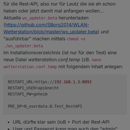
für die Rest-API, also nur für Leutz die sie eh schon
haben oder jetzt damit mal anfangen wollen...
Aktuelle
herunterladen
ws_updater.beta
(
https://github.com/SBorg2014/WLAN-
Wetterstation/blob/master/ws_updater.beta
) und
"ausführbar" machen mittels
chmod +x
./ws_updater.beta
Im Installationsverzeichnis (ist nur für den Test) eine
neue Datei
wetterstation.conf.temp
(zB.
nano
mit folgendem Inhalt anlegen:
wetterstation.conf.temp
RESTAPI_URL
=https://
192.168
.
1.3
:
8093
RESTAPI_USER
RESTAPI_PW
=geheim

PRE_DP
=
0
_userdata.
0
URL dürfte klar sein (ioB + Port der Rest-API
User und Passwort
kann
man auch den "admin"