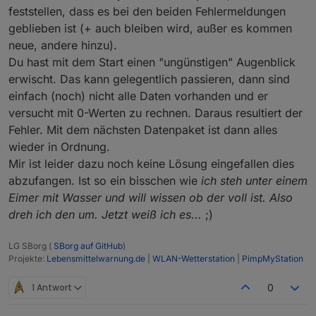
feststellen, dass es bei den beiden Fehlermeldungen
Jul 11 13:44:26 ioBroker-Pi4 systemd[1]: Sta
Jul 11 13:44:27 ioBroker-Pi4 wetterstation.s
geblieben ist (+ auch bleiben wird, außer es kommen
Jul 11 13:44:30 ioBroker-Pi4 wetterstation.s
neue, andere hinzu).
Jul 11 13:44:30 ioBroker-Pi4 wetterstation.s
Du hast mit dem Start einen "ungünstigen" Augenblick
erwischt. Das kann gelegentlich passieren, dann sind
einfach (noch) nicht alle Daten vorhanden und er
versucht mit 0-Werten zu rechnen. Daraus resultiert der
Fehler. Mit dem nächsten Datenpaket ist dann alles
wieder in Ordnung.
Mir ist leider dazu noch keine Lösung eingefallen dies
abzufangen. Ist so ein bisschen wie
ich steh unter einem
Eimer mit Wasser und will wissen ob der voll ist. Also
dreh ich den um. Jetzt weiß ich es...
;)
LG SBorg (
SBorg auf GitHub
)
Projekte:
Lebensmittelwarnung.de
|
WLAN-Wetterstation
|
PimpMyStation
1 Antwort
0