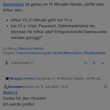
zuletzt editiert von
@
omnedon
Ist genau im 15 Minuten-Raster, dürfte also
Jul 11 17:00:18 ioBroker-Pi4 wetterstation.s
Jul 11 17:00:19 ioBroker-Pi4 wetterstation.s
Influx sein...
Jul 11 17:00:19 ioBroker-Pi4 wetterstation.s
Jul 11 17:15:30 ioBroker-Pi4 wetterstation.s
Influx V2.x? Aktuell geht nur V1.x
Jul 11 17:15:30 ioBroker-Pi4 wetterstation.s
bei V1.x: User, Passwort, Datenbankname etc.
Jul 11 17:15:30 ioBroker-Pi4 wetterstation.s
stimmen für Influx alle? Entsprechende Datenpunkte
Jul 11 17:15:30 ioBroker-Pi4 wetterstation.s
werden geloggt?
LG SBorg (
SBorg auf GitHub
)
Projekte:
Lebensmittelwarnung.de
|
WLAN-Wetterstation
|
PimpMyStation
2 Antworten
0
@
omnedon
Ist genau im 15 Minuten-Raster, dürfte also
SBorg
Influx sein...
Omnedon
schrieb am
11. Juli 2022, 16:12
Influx V2.x? Aktuell geht nur V1.x
zuletzt editiert von
Online
@
sborg
bei V1.x: User, Passwort, Datenbankname etc.
stimmen für Influx alle? Entsprechende
Danke für den Hinweis!
Datenpunkte werden geloggt?
Ich werde prüfen.