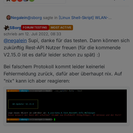
@
sborg
sagte in
[Linux Shell-Skript] WLAN-
Negalein
Wetterstation
:
SBorg
FORUM TESTING
MOST ACTIVE
Offline
Beim http(s) der Rest-API URL bin ich mir gerade
schrieb am
12. Juli 2022, 08:33
zuletzt editiert von
nicht sicher. Müsste eigentlich mittels "https"
@
negalein
Supi, danke für das testen. Dann können sich
mit
http
ist die Meldung gekommen, dass es
laufen.
zukünftig Rest-API Nutzer freuen (für die kommende
angelegt wurde.
V2.15.0 ist es dafür leider schon zu spät) :)
In
0.userdata
war es aber nicht da.
mit
https
funktioniert es perfekt.
Bei falschem Protokoll kommt leider keinerlei
 Lege neues Object im ioBroker an: 0_userdata
dietpi@DietPi:/home/iobroker$ ./ws_updater.be
Fehlermeldung zurück, dafür aber überhaupt nix. Auf
"nix" kann ich aber reagieren:
 ┌────────────────────────┐

 │                        │

 │   WS-Updater V2.15.0   │

 │                        │

 └────────────────────────┘

 Lege neues Object im ioBroker an: 0_userdata