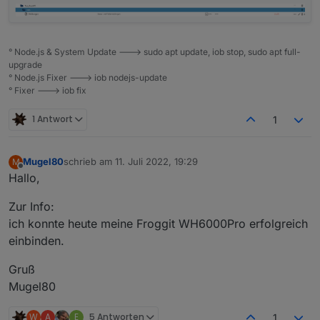
° Node.js & System Update ---> sudo apt update, iob stop, sudo apt full-
upgrade
° Node.js Fixer ---> iob nodejs-update
° Fixer ---> iob fix
1 Antwort
1
Mugel80
schrieb am
11. Juli 2022, 19:29
M
zuletzt editiert von
Offline
Hallo,
Zur Info:
ich konnte heute meine Froggit WH6000Pro erfolgreich
einbinden.
Gruß
Mugel80
W
A
E
5 Antworten
1