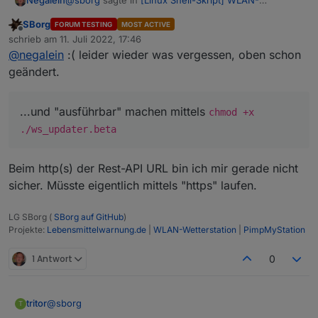
@
sborg
sagte in
[Linux Shell-Skript] WLAN-
Negalein
Wetterstation
:
SBorg
FORUM TESTING
MOST ACTIVE
Offline
oder jetzt damit mal anfangen wollen...
schrieb am
11. Juli 2022, 17:46
zuletzt editiert von
@
negalein
:( leider wieder was vergessen, oben schon
geändert.
irgendwas passt bei mir noch nicht
kannst du mal drübetschaun?
dietpi@DietPi:/$ ./ws_updater.beta --test

...und "ausführbar" machen mittels
chmod +x
-bash: ./ws_updater.beta: Datei oder Verzeich
./ws_updater.beta
Beim http(s) der Rest-API URL bin ich mir gerade nicht
sicher. Müsste eigentlich mittels "https" laufen.
LG SBorg (
SBorg auf GitHub
)
Projekte:
Lebensmittelwarnung.de
|
WLAN-Wetterstation
|
PimpMyStation
1 Antwort
0
@
sborg
tritor
T