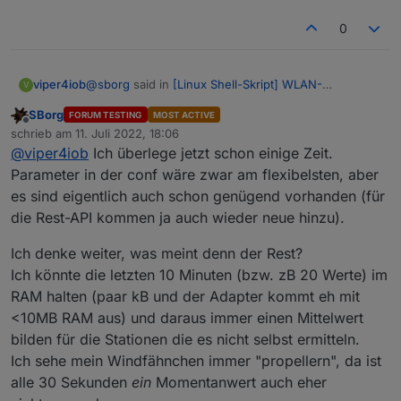
0
@
sborg
said in
[Linux Shell-Skript] WLAN-
viper4iob
V
Wetterstation
:
SBorg
FORUM TESTING
MOST ACTIVE
Offline
@
viper4iob
Ich habe jetzt mal die beiden 10min-
schrieb am
11. Juli 2022, 18:06
zuletzt editiert von
Werte eingebaut, in der Simulation funktioniert
@
viper4iob
Ich überlege jetzt schon einige Zeit.
Vielen Dank für die schnelle Umsetzung.
es auch.
Parameter in der conf wäre zwar am flexibelsten, aber
Dann hätte ich doch noch mal eine Idee. Ich habe mir
Wenn ich es schaffe lade ich es noch heute
es sind eigentlich auch schon genügend vorhanden (für
mal die 10 min Durchschnittswerte angeschaut.
zum testen auf GitHub hoch :)
Und gerade bei der Windrichtung bügelt das das
die Rest-API kommen ja auch wieder neue hinzu).
...spätestens (hoffentlich) dann morgen...
extreme Schwanken der Fahne durch verwirbelte
Luft oder vielleicht schlechtes Design ganz gut aus.
Ich denke weiter, was meint denn der Rest?
In einem Graphen sieht es auf jeden Fall deutlich
Ich könnte die letzten 10 Minuten (bzw. zB 20 Werte) im
besser aus.
RAM halten (paar kB und der Adapter kommt eh mit
Die Frage wäre jetzt, ob man eine Option in die
ws_updater.beta
<10MB RAM aus) und daraus immer einen Mittelwert
config einbauen könnte, dass zu den externen
wetterstation.conf.temp
Diensten wie
wetter.com
oder OpensenseMap ...
bilden für die Stationen die es nicht selbst ermitteln.
statt dem normalen Wert der 10 min Wert übertragen
Ich sehe mein Windfähnchen immer "propellern", da ist
wird. Für die Windrichtung würde das Sinn machen,
alle 30 Sekunden
ein
Momentanwert auch eher
denke ich. Bei der Wind-Geschwindigkeit bin ich mir