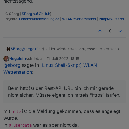
nichtssagend.
nicht so sicher. Eventuell macht es Sinn für beide
Werte eine getrennte Option zu haben. Dann kann
das jeder selbst entscheiden.
LG SBorg (
SBorg auf GitHub
)
Ich sammle jetzt mal bis morgen die Daten, dann
Projekte:
Lebensmittelwarnung.de
|
WLAN-Wetterstation
|
PimpMyStation
kann ich vielleicht mal Screenshots von Graphen aus
iobroker im Vergleich zeigen.
0
@
negalein
:( leider wieder was vergessen, oben schon
SBorg
geändert.
Negalein
schrieb am
11. Juli 2022, 18:18
zuletzt editiert von
Offline
...und "ausführbar" machen mittels
chmod +x
@
sborg
sagte in
[Linux Shell-Skript] WLAN-
./ws_updater.beta
Wetterstation
:
Beim http(s) der Rest-API URL bin ich mir gerade nicht
sicher. Müsste eigentlich mittels "https" laufen.
Beim http(s) der Rest-API URL bin ich mir gerade
nicht sicher. Müsste eigentlich mittels "https" laufen.
mit
ist die Meldung gekommen, dass es angelegt
http
wurde.
In
war es aber nicht da.
0.userdata