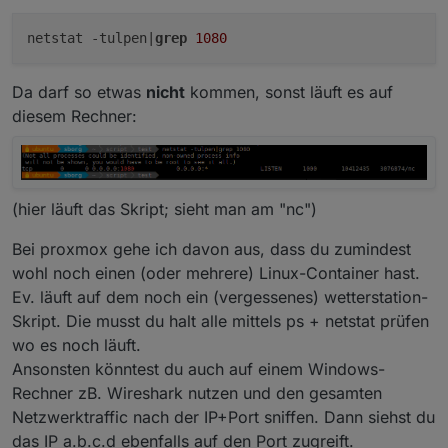
simple-api.0

	2022-07-11 11:00:26.297	debug	Add to Respon
netstat -tulpen|
grep
1080
simple-api.0

	2022-07-11 11:00:26.292	debug	POST-setBulk f
simple-api.0

Da darf so etwas
nicht
kommen, sonst läuft es auf
	2022-07-11 11:00:26.292	debug	POST-setBulk f
diesem Rechner:
simple-api.0

	2022-07-11 11:00:26.292	debug	POST-setBulk f
simple-api.0

	2022-07-11 11:00:26.292	debug	POST-setBulk f
simple-api.0

(hier läuft das Skript; sieht man am "nc")
	2022-07-11 11:00:26.292	debug	3: "javascri
simple-api.0

Bei proxmox gehe ich davon aus, dass du zumindest
	2022-07-11 11:00:26.292	debug	2: "javascri
wohl noch einen (oder mehrere) Linux-Container hast.
simple-api.0

	2022-07-11 11:00:26.292	debug	1: "javascri
Ev. läuft auf dem noch ein (vergessenes) wetterstation-
simple-api.0

Skript. Die musst du halt alle mittels ps + netstat prüfen
	2022-07-11 11:00:26.292	debug	0: "javascri
wo es noch läuft.
simple-api.0

	2022-07-11 11:00:26.292	debug	POST-setBulk: v
Ansonsten könntest du auch auf einem Windows-
simple-api.0

Rechner zB. Wireshark nutzen und den gesamten
Netzwerktraffic nach der IP+Port sniffen. Dann siehst du
das IP a.b.c.d ebenfalls auf den Port zugreift.