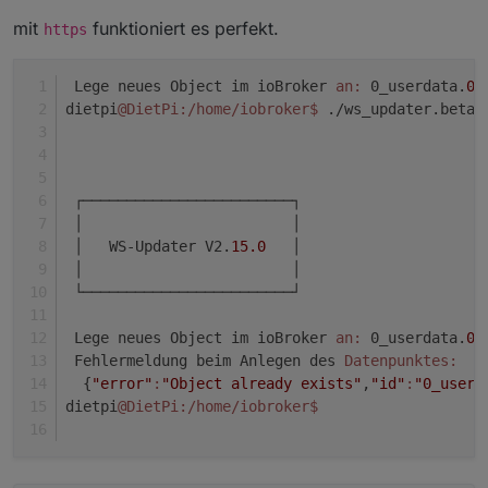
mit
funktioniert es perfekt.
https
 Lege neues Object im ioBroker 
an:
 0_userdata.
0
.
dietpi
@DietPi
:/home/iobroker
$ 
./ws_updater.beta 
 ┌────────────────────────┐
 │                        │
 │   WS-Updater V2.
15.0
   │
 │                        │
 └────────────────────────┘
 Lege neues Object im ioBroker 
an:
 0_userdata.
0
.
 Fehlermeldung beim Anlegen des 
Datenpunktes:
  {
"error"
:
"Object already exists"
,
"id"
:
"0_userd
dietpi
@DietPi
:/home/iobroker
$