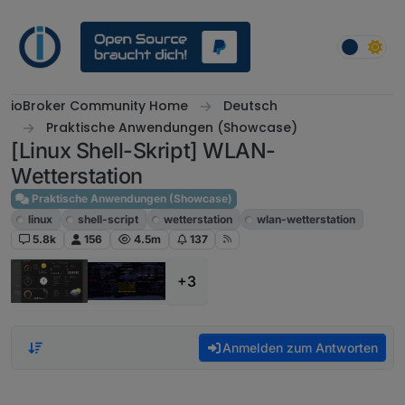
Weiter zum Inhalt
ioBroker Community Home
Deutsch
Praktische Anwendungen (Showcase)
[Linux Shell-Skript] WLAN-
Wetterstation
Praktische Anwendungen (Showcase)
linux
shell-script
wetterstation
wlan-wetterstation
5.8k
156
4.5m
137
+3
Anmelden zum Antworten