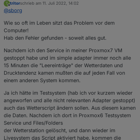
tritor
schrieb am
11. Juli 2022, 14:02
T
"nix" in den Datenpunkt.
zuletzt editiert von
Offline
@
sborg
Den Container (ev. heißt das Skript ja auch nicht
Da darf so etwas
nicht
kommen, sonst läuft es auf
"wetterstation") kannst du prüfen, da hier nichts auf
diesem Rechner:
Wie so oft im Leben sitzt das Problem vor dem
dem Port (Beispiel mit dem Default-Port 1080) des
Bei proxmox gehe ich davon aus, dass du zumindest
Displays/wetterstation.service laufen darf wenn du ihn
Computer!
wohl noch einen (oder mehrere) Linux-Container hast.
gestoppt hast:
(hier läuft das Skript; sieht man am "nc")
Hab den Fehler gefunden - soweit alles gut.
Ev. läuft auf dem noch ein (vergessenes) wetterstation-
Skript. Die musst du halt alle mittels ps + netstat prüfen
Nachdem ich den Service in meiner Proxmox7 VM
wo es noch läuft.
gestoppt habe und im simple adapter immer noch alle
Ansonsten könntest du auch auf einem Windows-
Rechner zB. Wireshark nutzen und den gesamten
15 Minuten die "Leereinträge" der Wetterdaten und
Netzwerktraffic nach der IP+Port sniffen. Dann siehst du
Drucktendenz kamen mußten die auf jeden Fall von
das IP a.b.c.d ebenfalls auf den Port zugreift.
einem anderen System kommen.
Ja ich hätte im Testsystem (hab ich vor kurzem wieder
angeworfen und alle nicht relevanten Adapter gestoppt)
auch das Wetterscript ändern sollen. Aus diesem kamen
die Daten. Nachdem ich dort in Proxmox6 Testsystem
Service und Files/Folders
der Wetterstation gelöscht, und dann wieder im
Livesystem das Script aktiviert habe, kommen die