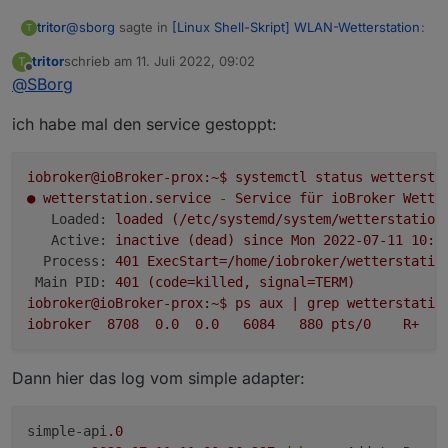
@
sborg
sagte in
[Linux Shell-Skript] WLAN-Wetterstation
:
tritor
T
tritor
schrieb am
11. Juli 2022, 09:02
T
zuletzt editiert von
Offline
@
SBorg
Hat sich das mittlerweile erledigt?
ich habe mal den service gestoppt:
Hi,
leider nicht, dachte auch, daß sich die Daten über Nacht
wieder finden, aber leider noch immer dasselbe Szenario.
iobroker@ioBroker-prox:~$
systemctl
status
wettersta
●
wetterstation.service
-
Service
für
ioBroker
Wette
Loaded:
loaded
(/etc/systemd/system/wetterstation
Active:
inactive
(dead)
since
Mon
2022-07-11 10:3
Process:
401
ExecStart=/home/iobroker/wetterstatio
Main PID:
401
(code=killed,
signal=TERM)
iobroker@ioBroker-prox:~$
ps
aux
|
grep
wetterstatio
iobroker
8708  
0.0
0.0
6084   
880
pts/0
R+
Dann hier das log vom simple adapter:
simple-api
.0