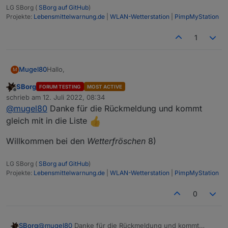
 Fehlermeldung beim Anlegen des Datenpunktes:
LG SBorg (
SBorg auf GitHub
)
  {"error":"Object already exists","id":"0_us
Projekte:
Lebensmittelwarnung.de
|
WLAN-Wetterstation
|
PimpMyStation
1
Hallo,
Mugel80
M
SBorg
FORUM TESTING
MOST ACTIVE
Zur Info:
Offline
schrieb am
12. Juli 2022, 08:34
ich konnte heute meine Froggit WH6000Pro
zuletzt editiert von
@
mugel80
Danke für die Rückmeldung und kommt
erfolgreich einbinden.
Gruß
Mugel80
gleich mit in die Liste
Willkommen bei den
Wetterfröschen
8)
LG SBorg (
SBorg auf GitHub
)
Projekte:
Lebensmittelwarnung.de
|
WLAN-Wetterstation
|
PimpMyStation
0
@
mugel80
Danke für die Rückmeldung und kommt
SBorg