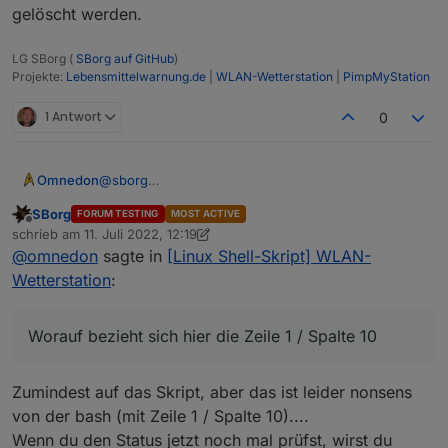
gelöscht werden.
LG SBorg (
SBorg auf GitHub
)
Projekte:
Lebensmittelwarnung.de
|
WLAN-Wetterstation
|
PimpMyStation
1 Antwort
0
@
sborg
Omnedon
Hallo,
SBorg
FORUM TESTING
MOST ACTIVE
ich erhalte in der Statusübersicht ständig parse
● wetterstation.service - Service für ioBrok
Offline
schrieb am
11. Juli 2022, 12:19
errors:
   Loaded: loaded (/etc/systemd/system/wette
zuletzt editiert von SBorg
7. Nov. 2022, 14:20
Worauf bezieht sich hier die Zeile 1 / Spalte 10 - auf
@
omnedon
sagte in
[Linux Shell-Skript] WLAN-
   Active: active (running) since Mon 2022-0
den Dateninhalt von der Station, oder auf was
 Main PID: 10991 (wetterstation.s)

Wetterstation
:
Anderes?
Viele Grüße
    Tasks: 5 (limit: 4915)

   Memory: 3.4M

   CGroup: /system.slice/wetterstation.servi
Worauf bezieht sich hier die Zeile 1 / Spalte 10
           ├─10991 /bin/bash /home/iobroker/
           ├─14666 /bin/bash /home/iobroker/
           ├─14667 timeout 66 nc -nlvw 1 -p 
Zumindest auf das Skript, aber das ist leider nonsens
           ├─14668 tail -1

von der bash (mit Zeile 1 / Spalte 10)....
           └─14669 nc -nlvw 1 -p 1080

Wenn du den Status jetzt noch mal prüfst, wirst du