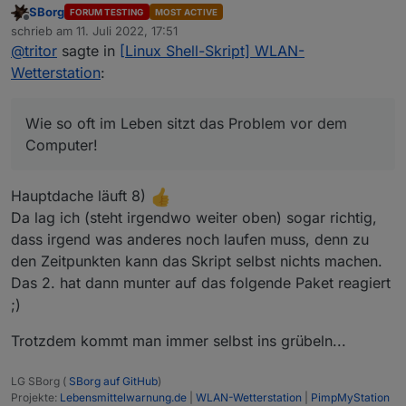
SBorg
FORUM TESTING
MOST ACTIVE
Wie so oft im Leben sitzt das Problem vor dem Computer!
Offline
schrieb am
11. Juli 2022, 17:51
Hab den Fehler gefunden - soweit alles gut.
zuletzt editiert von
@
tritor
sagte in
[Linux Shell-Skript] WLAN-
Nachdem ich den Service in meiner Proxmox7 VM
gestoppt habe und im simple adapter immer noch alle 15
Wetterstation
:
Minuten die "Leereinträge" der Wetterdaten und
Ja ich hätte im Testsystem (hab ich vor kurzem wieder
Drucktendenz kamen mußten die auf jeden Fall von
angeworfen und alle nicht relevanten Adapter gestoppt)
einem anderen System kommen.
auch das Wetterscript ändern sollen. Aus diesem kamen
Also sollte so ein Fehler nochmals vorkommen, dann ist
Wie so oft im Leben sitzt das Problem vor dem
die Daten. Nachdem ich dort in Proxmox6 Testsystem
wahrscheinlich ein altes oder ein Testsystem noch aktiv.
Computer!
Service und Files/Folders
der Wetterstation gelöscht, und dann wieder im
Livesystem das Script aktiviert habe, kommen die
Hauptdache läuft 8)
Wetterdaten alle 15 Minuten nur 1x und alles geht soweit
Da lag ich (steht irgendwo weiter oben) sogar richtig,
ich das im Log gesehen habe seinen gewohnten Gang.
dass irgend was anderes noch laufen muss, denn zu
den Zeitpunkten kann das Skript selbst nichts machen.
Das 2. hat dann munter auf das folgende Paket reagiert
;)
Trotzdem kommt man immer selbst ins grübeln...
LG SBorg (
SBorg auf GitHub
)
Projekte:
Lebensmittelwarnung.de
|
WLAN-Wetterstation
|
PimpMyStation