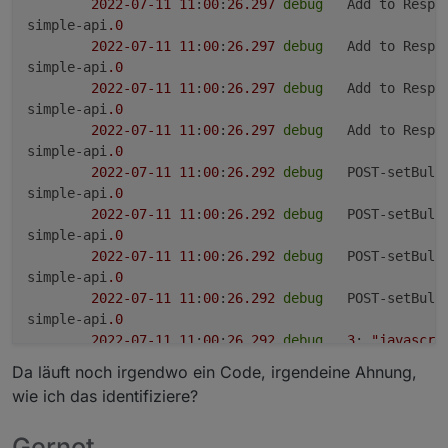
2022
-07
-11
11
:
00
:
26.297
debug
	Add to Respo
simple-api
.0
2022
-07
-11
11
:
00
:
26.297
debug
	Add to Respo
simple-api
.0
2022
-07
-11
11
:
00
:
26.297
debug
	Add to Respo
simple-api
.0
2022
-07
-11
11
:
00
:
26.297
debug
	Add to Respo
simple-api
.0
2022
-07
-11
11
:
00
:
26.292
debug
	POST-setBulk
simple-api
.0
2022
-07
-11
11
:
00
:
26.292
debug
	POST-setBulk
simple-api
.0
2022
-07
-11
11
:
00
:
26.292
debug
	POST-setBulk
simple-api
.0
2022
-07
-11
11
:
00
:
26.292
debug
	POST-setBulk
simple-api
.0
2022
-07
-11
11
:
00
:
26.292
debug
3
: 
"javascri
simple-api
.0
Da läuft noch irgendwo ein Code, irgendeine Ahnung,
2022
-07
-11
11
:
00
:
26.292
debug
2
: 
"javascri
wie ich das identifiziere?
simple-api
.0
2022
-07
-11
11
:
00
:
26.292
debug
1
: 
"javascri
Gernot
simple-api
.0