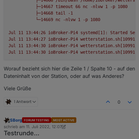
├─14667
timeout
66
nc
-nlvw
1
-p
1080
├─14668
tail
-1
└─14669
nc
-nlvw
1
-p
1080
Jul
11
13
:44:26
ioBroker-Pi4
systemd[1]:
Started
Ser
Jul
11
13
:44:27
ioBroker-Pi4
wetterstation.sh[10991]
Jul
11
13
:44:30
ioBroker-Pi4
wetterstation.sh[10991]
Jul
11
13
:44:30
ioBroker-Pi4
wetterstation.sh[10991]
Worauf bezieht sich hier die Zeile 1 / Spalte 10 - auf den
Dateninhalt von der Station, oder auf was Anderes?
Viele Grüße
1 Antwort
0
SBorg
FORUM TESTING
MOST ACTIVE
Offline
schrieb am
11. Juli 2022, 12:07
zuletzt editiert von SBorg
7. Nov. 2022, 19:40
Testrunde...