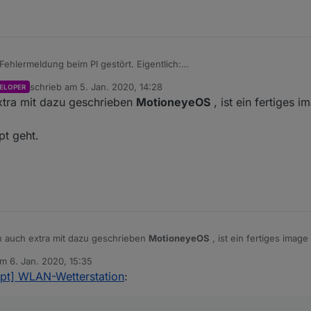
Fehlermeldung beim PI gestört. Eigentlich:
schrieb am
5. Jan. 2020, 14:28
ELOPER
zuletzt editiert von
xtra mit dazu geschrieben
MotioneyeOS
, ist ein fertiges 
on. Kann nur sein, dass du dann openbsd-netcat nutzen musst.
pt geht.
oogelt. Wenn es kommt, dann aber richtig. Bei ARM (=PI) gibt es einen 
it nicht, aber
 auch extra mit dazu geschrieben
MotioneyeOS
, ist ein fertiges imag
am
6. Jan. 2020, 15:35
 überhaupt geht.
itiert von
ript] WLAN-Wetterstation
: