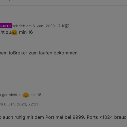
schrieb am
6. Jan. 2020, 17:10
ELOPER
c -lv 9999
laufen (extra hohe Portnummer); da passiert jetzt erst mal n
zuletzt editiert von crunchip
1. Juni 2020, 18:14
cht zu
min 16
e auf zB. 192.168.1.153 läuft) stellst du nun bei "Server IP" 192.168.1.10
D + Key sind
nicht
leer. "Upload Interval" kannst du mal auf 10 Sekunden 
 Nach dem Speichern sollte jetzt eigentlich nach 10 Sekunden + bisserl 
einem ioBroker zum laufen bekommen
 gar nicht zu
min 16
am
6. Jan. 2020, 22:21
schritt
itiert von
ch auf meinem ioBroker zum laufen bekommen
b auch ruhig mit dem Port mal bei 9999. Ports <1024 brauch