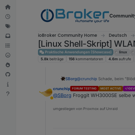
Weiter zum Inhalt
Communit
ioBroker Community Home
Deutsch
[Linux Shell-Skript] WLA
Praktische Anwendungen (Showcase)
linux
5.8k
beiträge
156
kommentatoren
4.6m
aufrufe
SBorg
@
crunchip
Schade, beim "Blöd
Welche Froggit hast du denn, 
crunchip
FORUM TESTING
MOST ACTIVE
DEV
@
SBorg
Froggit WH3000SE selbe 
Abwesend
umgestiegen von Proxmox auf Unraid