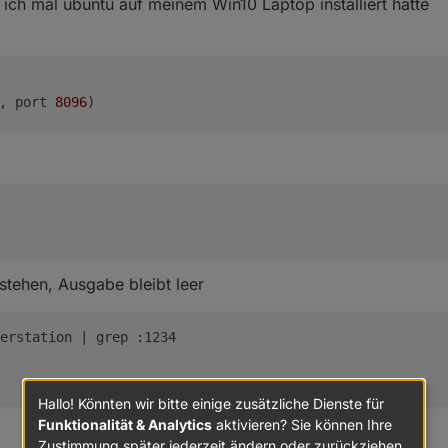
 ich mal ubuntu auf meinem Win10 Laptop installiert hatte
oneyeOS
s alles installiert ist, was upgedated wird und was nicht. Ich habe zwar
mulation [so von wegen "ich habe keine Wetterstation"]), aber waren all
, port 
8096
? Proxmox mal ganz außen vor, mit einem "popeligen PI" muss das funk
 der
netcat
. Hast du ev. noch eine SD-Karte über und kannst mal ein 081
kannst du normalerweise noch Software installieren. Das
openbsd-netc
.
stehen, Ausgabe bleibt leer
erstation 
| grep :1234
Hallo! Könnten wir bitte einige zusätzliche Dienste für
Funktionalität & Analytics
aktivieren? Sie können Ihre
Zustimmung später jederzeit ändern oder zurückziehen.