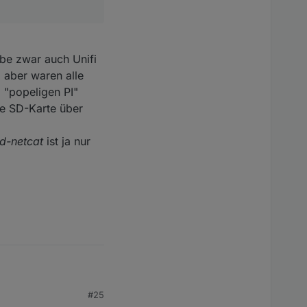
abe zwar auch Unifi
, aber waren alle
 "popeligen PI"
ne SD-Karte über
d-netcat
ist ja nur
#25