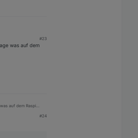
#23
image was auf dem
Bug bei "nc".
e was auf dem Raspi
#24