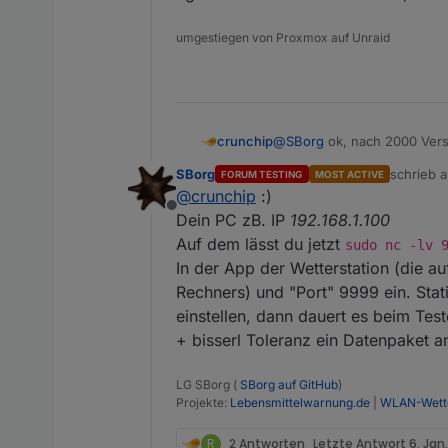
umgestiegen von Proxmox auf Unraid
crunchip
@
SBorg
ok, nach 2000 Versu
aber und nun?
SBorg
schrieb 
FORUM TESTING
MOST ACTIVE
egal welche Ports ich einst
zuletzt ed
@
crunchip
:)
Offline
Dein PC zB. IP
192.168.1.100
Auf dem lässt du jetzt
sudo nc -lv 
In der App der Wetterstation (die auf
Rechners) und "Port" 9999 ein. Stat
einstellen, dann dauert es beim Tes
+ bisserl Toleranz ein Datenpaket
LG SBorg (
SBorg auf GitHub
)
Projekte:
Lebensmittelwarnung.de
|
WLAN-Wette
R
2 Antworten
Letzte Antwort
6. Jan.