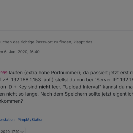
chen das richtige Passwort zu finden, klappt das
am
6. Jan. 2020, 16:40
elle, bekomme keine Daten rein
itiert von
laufen (extra hohe Portnummer); da passiert jetzt erst m
9999
 zB. 192.168.1.153 läuft) stellst du nun bei "Server IP" 192.
ion ID + Key sind
nicht
leer. "Upload Interval" kannst du m
ten nicht so lange. Nach dem Speichern sollte jetzt eigentl
 ankommen?
rstation
|
PimpMyStation
 2020, 17:10