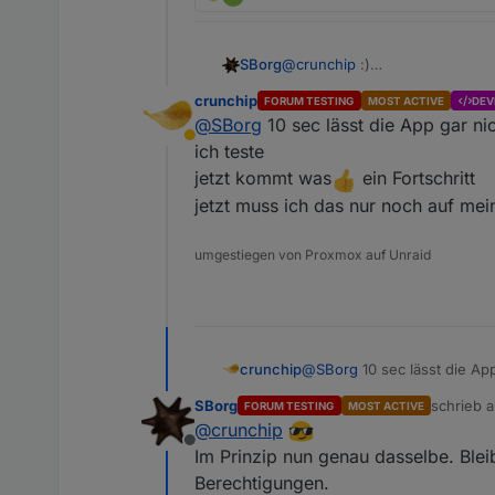
SBorg
@
crunchip
:)
Dein PC zB. IP
192.168.1.100
crunchip
FORUM TESTING
MOST ACTIVE
DEV
Auf dem lässt du jetzt
sudo n
@
SBorg
10 sec lässt die App gar ni
In der App der Wetterstation (di
Abwesend
und "Port" 9999 ein. Station I
ich teste
es beim Testen nicht so lange.
jetzt kommt was
ein Fortschritt
Datenpaket ankommen?
jetzt muss ich das nur noch auf m
umgestiegen von Proxmox auf Unraid
@
SBorg
10 sec lässt die App
crunchip
ich teste
SBorg
schrieb 
FORUM TESTING
MOST ACTIVE
jetzt kommt was
ein Fort
zuletzt ed
@
crunchip
jetzt muss ich das nur no
Offline
Im Prinzip nun genau dasselbe. Blei
Berechtigungen.