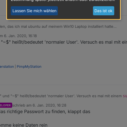
Lassen Sie mich wählen
Das ist ok
len, das ich mal ubuntu auf meinem Win10 Laptop installiert hatte
am
6. Jan. 2020, 16:18
itiert von
"~$" heißt/bedeutet 'normaler User'. Versuch es mal mit 
rstation
|
PimpMyStation
uf 1234 stehen, Ausgabe bleibt leer
er_Wetterstation | grep :1234

 und "~$" heißt/bedeutet 'normaler User'. Versuch es mal mit einem
s
schrieb am
6. Jan. 2020, 16:28
ELOPER
zuletzt editiert von
s richtige Passwort zu finden, klappt das
komme keine Daten rein