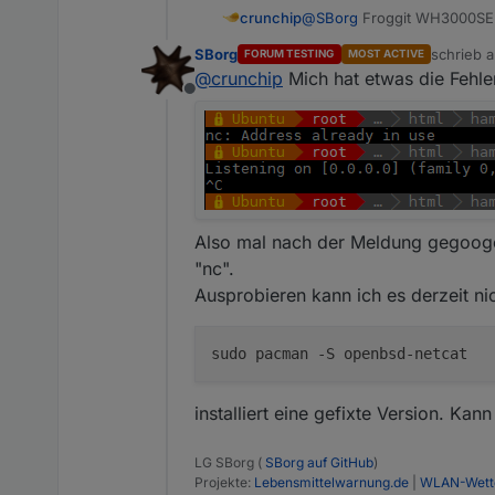
crunchip
@
SBorg
SBorg
schrieb 
FORUM TESTING
MOST ACTIVE
zuletzt ed
@
crunchip
Mich hat etwas die Fehler
Offline
Also mal nach der Meldung gegoogel
"nc".
Ausprobieren kann ich es derzeit ni
installiert eine gefixte Version. Ka
LG SBorg (
SBorg auf GitHub
)
Projekte:
Lebensmittelwarnung.de
|
WLAN-Wette