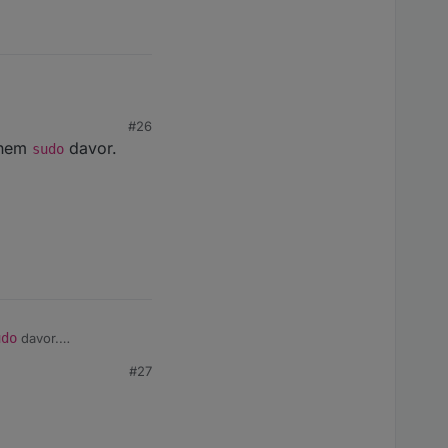
#26
einem
davor.
sudo
udo
davor.
#27