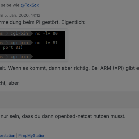
Froggit WH3000SE selbe wie
@
ToxSox
am
5. Jan. 2020, 14:12
itiert von
meldung beim PI gestört. Eigentlich:
t. Wenn es kommt, dann aber richtig. Bei ARM (=PI) gibt e
cht, aber
nn nur sein, dass du dann openbsd-netcat nutzen musst.
rstation
|
PimpMyStation