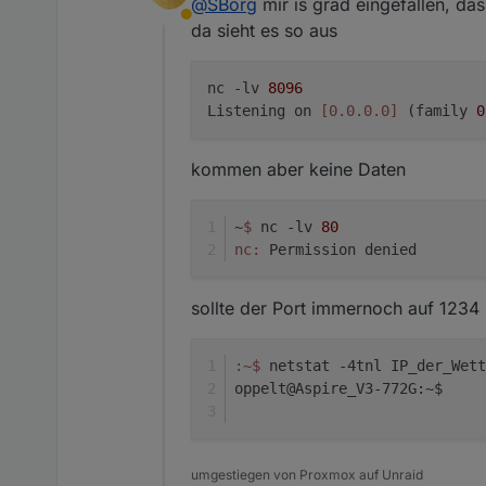
@
SBorg
mir is grad eingefallen, das
mit dazu geschrieben Moti
Abwesend
da sieht es so aus
Habe ich schon gelesen :)
Aber gerade da weiß man nie wa
nc -lv 
8096
es bei mir zumindest in der Si
Listening on 
[0.0.0.0]
 (family 
0
immer per WLAN angeschlossen
läuft ja bei dir schon nicht mal
Aber auch auf dein Motioneye 
kommen aber keine Daten
zusätzlicher Befehl, mehr nicht
~
$ 
nc -lv 
80
nc:
 Permission denied
sollte der Port immernoch auf 1234 
:~
$ 
netstat -4tnl IP_der_Wett
oppelt@Aspire_V3-772G:~$
umgestiegen von Proxmox auf Unraid