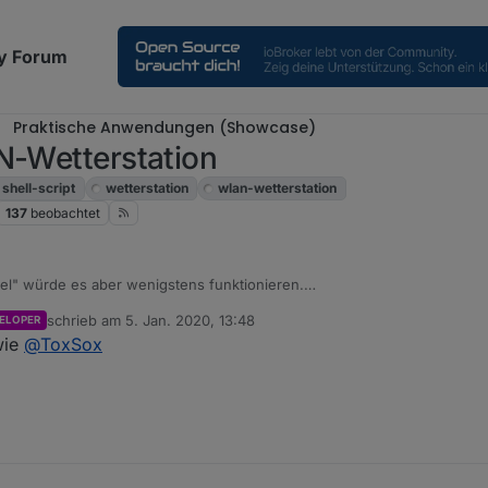
y Forum
Praktische Anwendungen (Showcase)
N-Wetterstation
shell-script
wetterstation
wlan-wetterstation
137
beobachtet
el" würde es aber wenigstens funktionieren.
oder ist das eine 3000er? Ev. macht die auch irgendwas etwas anders.
schrieb am
5. Jan. 2020, 13:48
ELOPER
zuletzt editiert von
wie
@
ToxSox