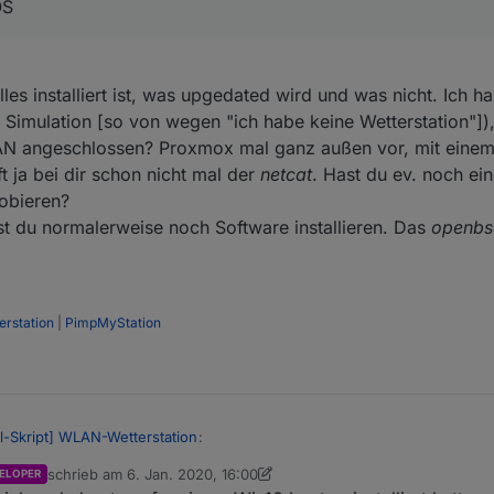
OS
es installiert ist, was upgedated wird und was nicht. Ich h
r Simulation [so von wegen "ich habe keine Wetterstation"])
AN angeschlossen? Proxmox mal ganz außen vor, mit einem
t ja bei dir schon nicht mal der
netcat
. Hast du ev. noch ei
obieren?
t du normalerweise noch Software installieren. Das
openbs
rstation
|
PimpMyStation
ll-Skript] WLAN-Wetterstation
:
schrieb am
6. Jan. 2020, 16:00
ELOPER
zuletzt editiert von crunchip
1. Juni 2020, 17:09