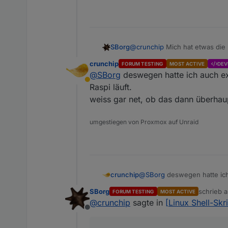
@
crunchip
Mich hat etwas die 
SBorg
crunchip
FORUM TESTING
MOST ACTIVE
DEV
@
SBorg
deswegen hatte ich auch e
Abwesend
installiert eine gefixte Versi
Raspi läuft.
weiss gar net, ob das dann überhau
Also mal nach der Meldung geg
Ausprobieren kann ich es derze
umgestiegen von Proxmox auf Unraid
crunchip
@
SBorg
deswegen hatte ich
läuft.
SBorg
schrieb 
FORUM TESTING
MOST ACTIVE
weiss gar net, ob das dann
zuletzt ed
@
crunchip
sagte in
[Linux Shell-Sk
Offline