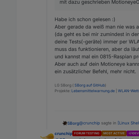
mit dazu geschrieben Motioneye
Habe ich schon gelesen :)
Aber gerade da weiß man nie was all
(da geht es bei mir zumindest in de
deine Tests(-geräte) immer per WL
muss das funktionieren, aber da läuf
und kannst mal ein 0815-Raspian pr
Aber auch auf dein Motioneye kanns
ein zusätzlicher Befehl, mehr nicht.
LG SBorg (
SBorg auf GitHub
)
Projekte:
Lebensmittelwarnung.de
|
WLAN-Wette
@
crunchip
sagte in
[Linux She
SBorg
crunchip
FORUM TESTING
MOST ACTIVE
DEV