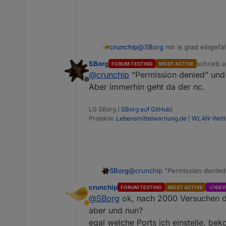
@
SBorg
mir is grad eingefal
crunchip
da sieht es so aus
SBorg
schrieb 
FORUM TESTING
MOST ACTIVE
nc -lv 8096

zuletzt ed
@
crunchip
"Permission denied" und 
Offline
kommen aber keine Daten
Aber immerhin geht da der
nc
.
~$ nc -lv 80

LG SBorg (
SBorg auf GitHub
)
Projekte:
Lebensmittelwarnung.de
|
WLAN-Wette
sollte der Port immernoch a
:~$ netstat -4tnl IP_d
SBorg
@
crunchip
"Permission denied"
Aber immerhin geht da der
nc
.
crunchip
FORUM TESTING
MOST ACTIVE
DEV
@
SBorg
ok, nach 2000 Versuchen da
Abwesend
aber und nun?
egal welche Ports ich einstelle, be