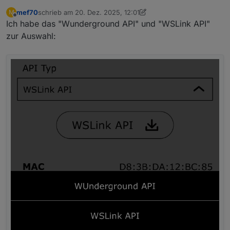
mef70
schrieb am
20. Dez. 2025, 12:01
M
zuletzt editiert von mef70
Offline
Ich habe das "Wunderground API" und "WSLink API"
zur Auswahl: