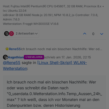
Host: Fujitsu Intel(R) Pentium(R) CPU G4560T, 32 GB RAM, Proxmox 8.x +
lxc Ubuntu 22.04
ioBroker (8 GB RAM) Node.js: 20.19.1, NPM: 10.8.2, js-Controller: 7.0.6,
Admin: 7.6.3
Wetterstation: Froggit WH3000SE V1.6.6
D
2 Antworten
0
Rene55
Ich brauch noch mal ein bisschen Nachhilfe: Wer oder
was schreibt die Daten nach
Asgothian
schrieb am
17. Jan. 2026, 22:15
DEVELOPER
"0_userdata.0.Wetterstation.Info.Temp_Aussen_24h_m
zuletzt editiert von
Offline
@
Rene55
sagte in
[Linux Shell-Skript] WLAN-
ax" ? Ich weiß, dass ich vor Monaten mal an den
Datenpunkten bzw. deren Historisierung rumgespielt
Wetterstation
:
habe. Ich kriegs nicht mehr zusammen.😢
Ich brauch noch mal ein bisschen Nachhilfe: Wer
oder was schreibt die Daten nach
"0_userdata.0.Wetterstation.Info.Temp_Aussen_24h_
max" ? Ich weiß, dass ich vor Monaten mal an den
Datenpunkten bzw. deren Historisierung