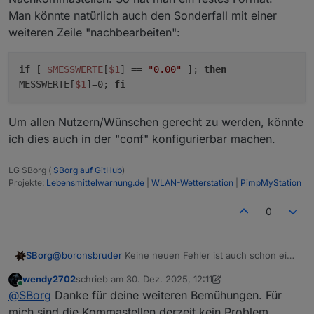
Man könnte natürlich auch den Sonderfall mit einer
weiteren Zeile "nachbearbeiten":
if
[
$MESSWERTE
[
$1
] ==
"0.00"
];
then
MESSWERTE[
$1
]=0;
fi
Um allen Nutzern/Wünschen gerecht zu werden, könnte
ich dies auch in der "conf" konfigurierbar machen.
LG SBorg (
SBorg auf GitHub
)
Projekte:
Lebensmittelwarnung.de
|
WLAN-Wetterstation
|
PimpMyStation
0
@
boronsbruder
Keine neuen Fehler ist auch schon ein
SBorg
Erfolg 😁
wendy2702
schrieb am
30. Dez. 2025, 12:11
zuletzt editiert von wendy2702
Online
@
SBorg
Danke für deine weiteren Bemühungen. Für
@
wendy2702
Jepp, das sind nun
immer
zwei
mich sind die Kommastellen derzeit kein Problem.