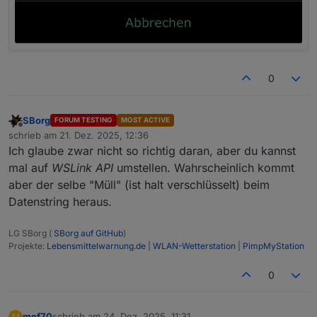
0
SBorg
FORUM TESTING
MOST ACTIVE
Offline
schrieb am
21. Dez. 2025, 12:36
zuletzt editiert von
Ich glaube zwar nicht so richtig daran, aber du kannst
mal auf
WSLink API
umstellen. Wahrscheinlich kommt
aber der selbe "Müll" (ist halt verschlüsselt) beim
Datenstring heraus.
LG SBorg (
SBorg auf GitHub
)
Projekte:
Lebensmittelwarnung.de
|
WLAN-Wetterstation
|
PimpMyStation
0
mef70
schrieb am
24. Dez. 2025, 11:31
M