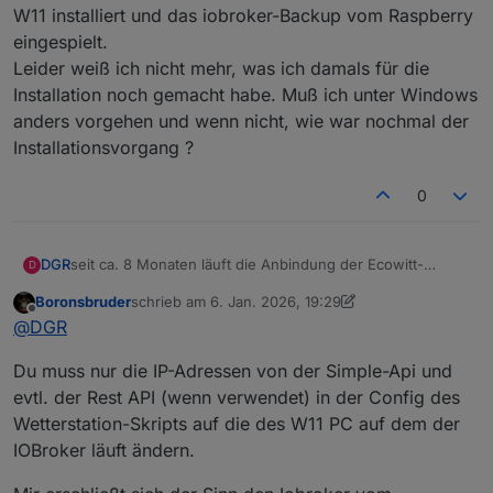
W11 installiert und das iobroker-Backup vom Raspberry
eingespielt.
Leider weiß ich nicht mehr, was ich damals für die
Installation noch gemacht habe. Muß ich unter Windows
anders vorgehen und wenn nicht, wie war nochmal der
Installationsvorgang ?
0
DGR
seit ca. 8 Monaten läuft die Anbindung der Ecowitt-
D
Wettertstation an ioBroker unter Raspberry Bookworm aus
Boronsbruder
schrieb am
6. Jan. 2026, 19:29
meiner Sicht ohne Probleme.
zuletzt editiert von Boronsbruder
1. Juni 2026, 20:32
Offline
@
DGR
Ich habe jetzt testweise ioBroker auf meinem PC unter
W11 installiert und das iobroker-Backup vom Raspberry
Du muss nur die IP-Adressen von der Simple-Api und
eingespielt.
Leider weiß ich nicht mehr, was ich damals für die
evtl. der Rest API (wenn verwendet) in der Config des
Installation noch gemacht habe. Muß ich unter Windows
Wetterstation-Skripts auf die des W11 PC auf dem der
anders vorgehen und wenn nicht, wie war nochmal der
IOBroker läuft ändern.
Installationsvorgang ?