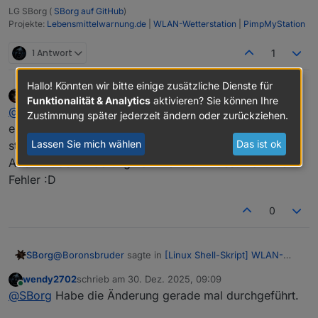
LG SBorg (
SBorg auf GitHub
)
Projekte:
Lebensmittelwarnung.de
|
WLAN-Wetterstation
|
PimpMyStation
1 Antwort
1
Hallo! Könnten wir bitte einige zusätzliche Dienste für
Boronsbruder
schrieb am
26. Dez. 2025, 19:44
Funktionalität & Analytics
aktivieren? Sie können Ihre
zuletzt editiert von
Offline
@
sborg
Da bin leider ein schlechter Testkandidat, weil
Zustimmung später jederzeit ändern oder zurückziehen.
es bei mir immer lief... mit 0. und ohne meckern mit
Lassen Sie mich wählen
Das ist ok
strings...
Aber mit der Änderung kommen zumindest nicht mehr
Fehler :D
0
@
Boronsbruder
sagte in
[Linux Shell-Skript] WLAN-
SBorg
Wetterstation
:
wendy2702
schrieb am
30. Dez. 2025, 09:09
zuletzt editiert von
Online
@
SBorg
@
SBorg
Habe die Änderung gerade mal durchgeführt.
Wenn man dich unterstützen kann, würde ich