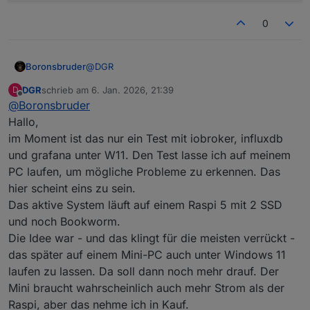
0
@
DGR
Boronsbruder
DGR
schrieb am
6. Jan. 2026, 21:39
D
Du muss nur die IP-Adressen von der Simple-
zuletzt editiert von
Offline
@
Boronsbruder
Api und evtl. der Rest API (wenn verwendet) in
der Config des Wetterstation-Skripts auf die des
Mir erschließt sich der Sinn den Iobroker vom
Hallo,
W11 PC auf dem der IOBroker läuft ändern.
Stromsparenden Raspi auf W11 umzuziehen
im Moment ist das nur ein Test mit iobroker, influxdb
nicht, aber das ist dein Ding...
Den Raspi brauchst du weiterhin, um das Skript
und grafana unter W11. Den Test lasse ich auf meinem
auszuführen, da ein Shell-Skript unter Linux
PC laufen, um mögliche Probleme zu erkennen. Das
läuft.
Alternativen für den Raspi wären:
Es gibt die Möglichkeit eine Virtualierung unter
hier scheint eins zu sein.
Windows 11 laufen zu lassen, die das Linux
Oder aber auch ein Linux mit
WSL
unter W11
Das aktive System läuft auf einem Raspi 5 mit 2 SSD
beherbergt.
laufen zu lassen. Da weiss ich aber nicht wie die
und noch Bookworm.
Anbindung ans Netz funktionert.
Aber (Zitat aus der Anleitung von
@
sborg
)
Die Idee war - und das klingt für die meisten verrückt -
das später auf einem Mini-PC auch unter Windows 11
Voraussetzung:

laufen zu lassen. Da soll dann noch mehr drauf. Der
Mini braucht wahrscheinlich auch mehr Strom als der
Raspi, aber das nehme ich in Kauf.