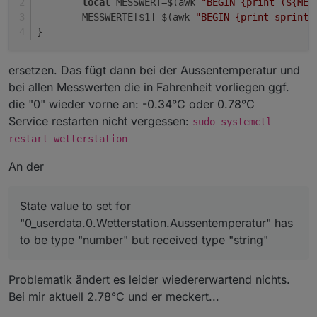
local
 MESSWERT=$(awk 
"BEGIN {print (
${MES
        MESSWERTE[$1]=$(awk 
"BEGIN {print sprintf
}
ersetzen. Das fügt dann bei der Aussentemperatur und
bei allen Messwerten die in Fahrenheit vorliegen ggf.
die "0" wieder vorne an: -0.34°C oder 0.78°C
Service restarten nicht vergessen:
sudo systemctl
restart wetterstation
An der
State value to set for
"0_userdata.0.Wetterstation.Aussentemperatur" has
to be type "number" but received type "string"
Problematik ändert es leider wiedererwartend nichts.
Bei mir aktuell 2.78°C und er meckert...