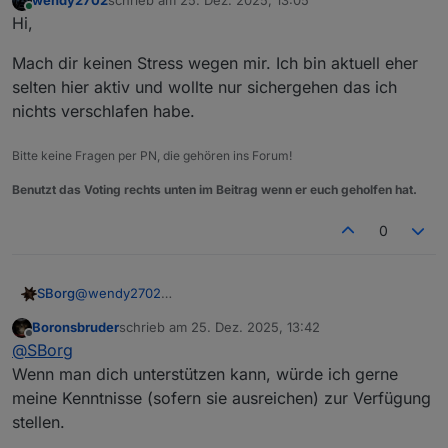
wendy2702
schrieb am
25. Dez. 2025, 13:05
zuletzt editiert von
Online
Hi,
Mach dir keinen Stress wegen mir. Ich bin aktuell eher
selten hier aktiv und wollte nur sichergehen das ich
nichts verschlafen habe.
Bitte keine Fragen per PN, die gehören ins Forum!
Benutzt das Voting rechts unten im Beitrag wenn er euch geholfen hat.
0
@
wendy2702
SBorg
Danke und ebenso (dem Rest der Mitleser natürlich
Boronsbruder
schrieb am
25. Dez. 2025, 13:42
genauso).
Wenn ich was ändere landet das immer hier im Thread,
zuletzt editiert von
Offline
@
SBorg
Leider nicht verschlafen, die liebe Zeit fehlt aktuell an
auf GitHub sowieso (inkl. der Versionierung).
allen Ecken und Enden.
Ich weiß selbst wie das ist wenn man wartet, und ich bin
Wenn man dich unterstützen kann, würde ich gerne
auch nicht glücklich mit der aktuellen Situation, aber ich
meine Kenntnisse (sofern sie ausreichen) zur Verfügung
habe dermaßen "Land unter", dass ich hierzu (und auch
stellen.
anderem) einfach zeitlich nicht komme. Es ist wie es ist,
durch jammern wird es auch nicht besser. Projekt