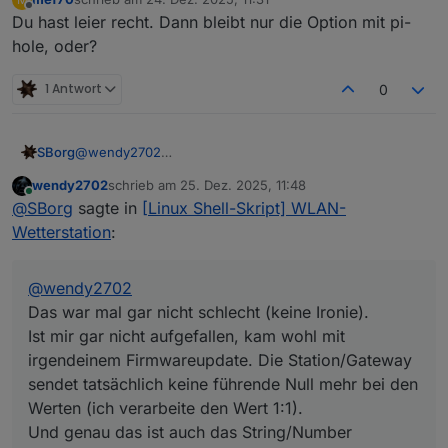
zuletzt editiert von
Offline
Du hast leier recht. Dann bleibt nur die Option mit pi-
hole, oder?
1 Antwort
0
SBorg
@
wendy2702
Das war mal gar nicht schlecht (keine Ironie).
wendy2702
schrieb am
25. Dez. 2025, 11:48
Ist mir gar nicht aufgefallen, kam wohl mit irgendeinem
zuletzt editiert von
Online
@
SBorg
sagte in
[Linux Shell-Skript] WLAN-
Firmwareupdate. Die Station/Gateway sendet tatsächlich
keine führende Null mehr bei den Werten (ich
Wetterstation
:
verarbeite den Wert 1:1).
Und genau das ist auch das String/Number Problem. So
wird ein Zahlenwert von ".123" von der Simple-API als
@
wendy2702
String identifiziert, "0.123" aber korrekt als Zahl.
Das war mal gar nicht schlecht (keine Ironie).
Deswegen konnte ich bis dato auch so kein System
Ist mir gar nicht aufgefallen, kam wohl mit
erkennen warum es mal funktioniert und mal nicht.
irgendeinem Firmwareupdate. Die Station/Gateway
Muss ich eine Korrektur einführen die die fehlende Null
wieder ergänzt. Dann hast du wieder deine Null und das
sendet tatsächlich keine führende Null mehr bei den
String/Number - Problem sollte auch gelöst sein.
Werten (ich verarbeite den Wert 1:1).
Und genau das ist auch das String/Number