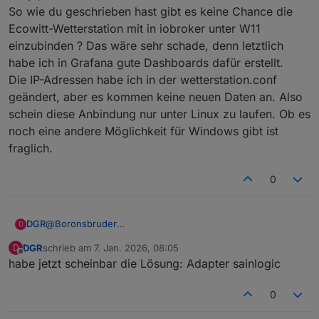
So wie du geschrieben hast gibt es keine Chance die
Ecowitt-Wetterstation mit in iobroker unter W11
einzubinden ? Das wäre sehr schade, denn letztlich
habe ich in Grafana gute Dashboards dafür erstellt.
Die IP-Adressen habe ich in der wetterstation.conf
geändert, aber es kommen keine neuen Daten an. Also
schein diese Anbindung nur unter Linux zu laufen. Ob es
noch eine andere Möglichkeit für Windows gibt ist
fraglich.
0
DGR
@
Boronsbruder
D
Hallo,
DGR
schrieb am
7. Jan. 2026, 08:05
D
im Moment ist das nur ein Test mit iobroker, influxdb und
zuletzt editiert von
Offline
habe jetzt scheinbar die Lösung: Adapter sainlogic
grafana unter W11. Den Test lasse ich auf meinem PC
laufen, um mögliche Probleme zu erkennen. Das hier
scheint eins zu sein.
0
Das aktive System läuft auf einem Raspi 5 mit 2 SSD und
noch Bookworm.