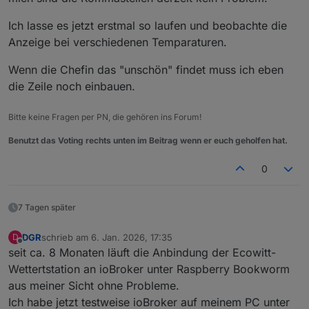
Nachkommastellen. So hat man ein festes Format.
Man könnte natürlich auch den Sonderfall mit einer
Ich lasse es jetzt erstmal so laufen und beobachte die
weiteren Zeile "nachbearbeiten":
Anzeige bei verschiedenen Temparaturen.
Um allen Nutzern/Wünschen gerecht zu werden,
könnte ich dies auch in der "conf" konfigurierbar
Wenn die Chefin das "unschön" findet muss ich eben
machen.
die Zeile noch einbauen.
Bitte keine Fragen per PN, die gehören ins Forum!
Benutzt das Voting rechts unten im Beitrag wenn er euch geholfen hat.
0
7 Tagen später
DGR
schrieb am
6. Jan. 2026, 17:35
D
zuletzt editiert von
Offline
seit ca. 8 Monaten läuft die Anbindung der Ecowitt-
Wettertstation an ioBroker unter Raspberry Bookworm
aus meiner Sicht ohne Probleme.
Ich habe jetzt testweise ioBroker auf meinem PC unter