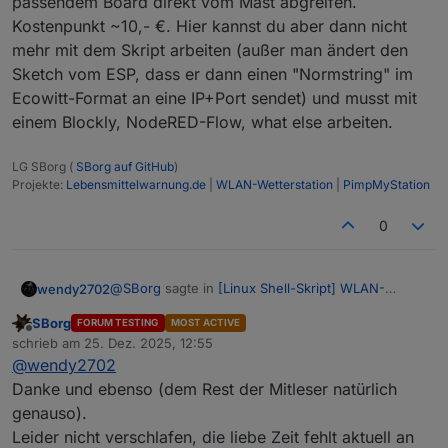
passendem Board direkt vom Mast abgreifen.
Kostenpunkt ~10,- €. Hier kannst du aber dann nicht
mehr mit dem Skript arbeiten (außer man ändert den
Sketch vom ESP, dass er dann einen "Normstring" im
Ecowitt-Format an eine IP+Port sendet) und musst mit
einem Blockly, NodeRED-Flow, what else arbeiten.
LG SBorg (
SBorg auf GitHub
)
Projekte:
Lebensmittelwarnung.de
|
WLAN-Wetterstation
|
PimpMyStation
0
@
SBorg
sagte in
[Linux Shell-Skript] WLAN-
wendy2702
Wetterstation
:
SBorg
FORUM TESTING
MOST ACTIVE
Offline
@
wendy2702
schrieb am
25. Dez. 2025, 12:55
zuletzt editiert von
Das war mal gar nicht schlecht (keine Ironie).
@
wendy2702
Hallo und Frohe Weihnachten,
Ist mir gar nicht aufgefallen, kam wohl mit
Danke und ebenso (dem Rest der Mitleser natürlich
irgendeinem Firmwareupdate. Die
genauso).
hast du das mittlerweile schon korrigiert und ich
Station/Gateway sendet tatsächlich keine
Leider nicht verschlafen, die liebe Zeit fehlt aktuell an
habe nur das Update verschlafen?
führende Null mehr bei den Werten (ich