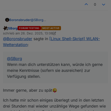
0
deswegen einstellen ist jedenfalls aktuell keine Option,
auch wenn ich mich zugegeben mit dem Gedanken
bereits beschäftigt hatte.
Boronsbruder
@
SBorg
Wenn man dich unterstützen kann, würde ich
SBorg
FORUM TESTING
MOST ACTIVE
gerne meine Kenntnisse (sofern sie ausreichen)
Offline
schrieb am
26. Dez. 2025, 13:06
zur Verfügung stellen.
zuletzt editiert von SBorg
@
Boronsbruder
sagte in
[Linux Shell-Skript] WLAN-
Wetterstation
:
@
SBorg
Wenn man dich unterstützen kann, würde ich gerne
meine Kenntnisse (sofern sie ausreichen) zur
Verfügung stellen.
Immer gerne, aber zu spät😜
Ich hatte mir schon einiges überlegt und in den letzten
drei Stunden mal wieder unzählige Wege gefunden wie