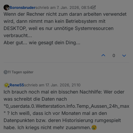
Die Idee war - und das klingt für die meisten verrückt -
Boronsbruder
schrieb am
7. Jan. 2026, 08:54
zuletzt editiert von Boronsbruder
1. Juli 2026, 15:20
das später auf einem Mini-PC auch unter Windows 11
Offline
Wenn der Rechner nicht zum daran arbeiten verwendet
laufen zu lassen. Da soll dann noch mehr drauf. Der Mini
wird, dann nimmt man kein Betriebsystem mit
braucht wahrscheinlich auch mehr Strom als der Raspi,
DESKTOP, weil es nur unnötige Systemresourcen
aber das nehme ich in Kauf.
So wie du geschrieben hast gibt es keine Chance die
verbraucht...
Ecowitt-Wetterstation mit in iobroker unter W11
Aber gut... wie gesagt dein Ding...
einzubinden ? Das wäre sehr schade, denn letztlich habe
ich in Grafana gute Dashboards dafür erstellt.
0
Die IP-Adressen habe ich in der wetterstation.conf
geändert, aber es kommen keine neuen Daten an. Also
schein diese Anbindung nur unter Linux zu laufen. Ob es
11 Tagen später
noch eine andere Möglichkeit für Windows gibt ist
fraglich.
Rene55
schrieb am
17. Jan. 2026, 21:10
zuletzt editiert von
Offline
Ich brauch noch mal ein bisschen Nachhilfe: Wer oder
was schreibt die Daten nach
"0_userdata.0.Wetterstation.Info.Temp_Aussen_24h_max
" ? Ich weiß, dass ich vor Monaten mal an den
Datenpunkten bzw. deren Historisierung rumgespielt
habe. Ich kriegs nicht mehr zusammen.😢