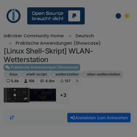
Weiter zum Inhalt
ioBroker Community Home
Deutsch
Praktische Anwendungen (Showcase)
[Linux Shell-Skript] WLAN-
Wetterstation
Praktische Anwendungen (Showcase)
linux
shell-script
wetterstation
wlan-wetterstation
5.8k
156
4.6m
137
+3
Anmelden zum Antworten