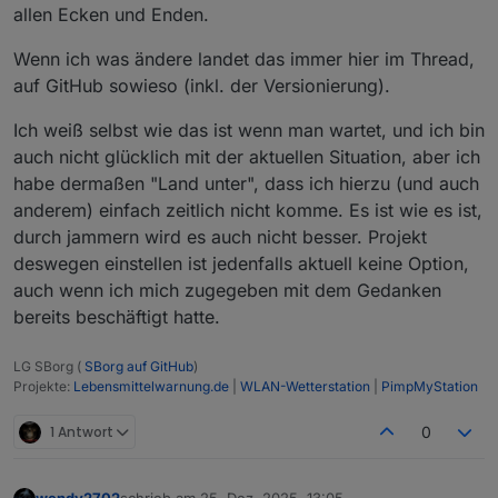
Danke und Gruß
verarbeite den Wert 1:1).
allen Ecken und Enden.
Und genau das ist auch das String/Number
Problem. So wird ein Zahlenwert von ".123"
Wenn ich was ändere landet das immer hier im Thread,
von der Simple-API als String identifiziert,
auf GitHub sowieso (inkl. der Versionierung).
"0.123" aber korrekt als Zahl. Deswegen
konnte ich bis dato auch so kein System
Ich weiß selbst wie das ist wenn man wartet, und ich bin
erkennen warum es mal funktioniert und mal
auch nicht glücklich mit der aktuellen Situation, aber ich
nicht.
Muss ich eine Korrektur einführen die die
habe dermaßen "Land unter", dass ich hierzu (und auch
fehlende Null wieder ergänzt. Dann hast du
anderem) einfach zeitlich nicht komme. Es ist wie es ist,
wieder deine Null und das String/Number -
durch jammern wird es auch nicht besser. Projekt
Problem sollte auch gelöst sein.
deswegen einstellen ist jedenfalls aktuell keine Option,
auch wenn ich mich zugegeben mit dem Gedanken
bereits beschäftigt hatte.
LG SBorg (
SBorg auf GitHub
)
Projekte:
Lebensmittelwarnung.de
|
WLAN-Wetterstation
|
PimpMyStation
1 Antwort
0