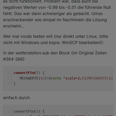
es nicht funktioniert. Problem war, dass auch bei
negativen Werten von -0.99 bis -0.01 die führende Null
fehlt. Das war dann schwieriger als gedacht. Umso
erschreckender wie simpel im Nachhinein die Lösung
erscheint...
Wer mal vorab testen will (nur direkt unter Linux, bitte
nicht mit Windows und bspw. WinSCP bearbeiten!):
in der
wetterstation.sub
den Block (im Original Zeilen
#364-366)
convertFtoC
() {
   MESSWERTE[
$1
]=$(
echo
"scale=2;(
${MESSWERTE[$1]
}
einfach durch
convertFtoC() {