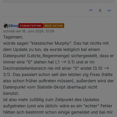
0
SBorg
FORUM TESTING
MOST ACTIVE
Offline
schrieb am
19. Juni 2026, 12:08
zuletzt editiert von
Tagensen,
würde sagen "klassischer Murphy". Das hat nichts mit
dem Update zu tun, da wurde lediglich bei einem
Datenpunkt (Letzte_Regenmenge) sichergestellt, dass er
immer eine "0" stehen hat (.1 --> 0.1) und er im
Dezimalstellenbereich nie mit einer "0" endet (3.10 -->
3.1). Das passiert schon seit den letzten zig Fixes (hätte
also schon früher auftreten müssen), außerdem wird der
Datenpunkt vom Statistik-Skript überhaupt nicht
benutzt.
Ist also mehr zufällig zum Zeitpunkt des Updates
aufgetreten (und wie üblich: wäre es ein "echter" Fehler
hätten sich bestimmt schon einige gemeldet und bei mir