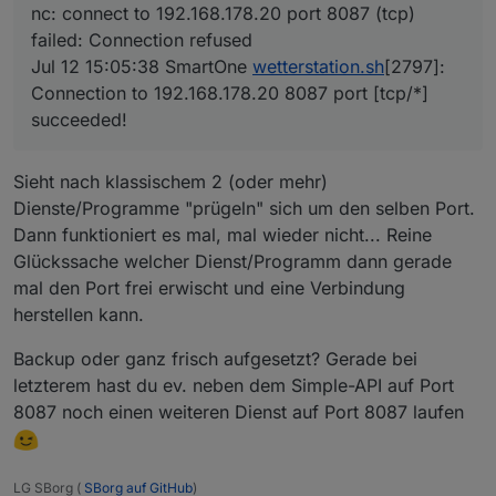
nc: connect to 192.168.178.20 port 8087 (tcp)
Jul 12 15:04:08 SmartOne wetterstation.sh[20
Jul 12 15:04:38 SmartOne wetterstation.sh[22
failed: Connection refused
Jul 12 15:05:08 SmartOne wetterstation.sh[25
Jul 12 15:05:38 SmartOne
wetterstation.sh
[2797]:
Jul 12 15:05:38 SmartOne wetterstation.sh[27
Connection to 192.168.178.20 8087 port [tcp/*]
Warning: journal has been rotated since unit
succeeded!
lines 1-23/23 (END)...skipping...

● wetterstation.service - Service für ioBrok
     Loaded: loaded (/etc/systemd/system/wet
Sieht nach klassischem 2 (oder mehr)
     Active: active (running) since Sun 2026
 Invocation: bafaedbf01a44e2d93be5c3766b22ce
Dienste/Programme "prügeln" sich um den selben Port.
   Main PID: 735 (wetterstation.s)

Dann funktioniert es mal, mal wieder nicht... Reine
      Tasks: 5 (limit: 18828)

Glückssache welcher Dienst/Programm dann gerade
     Memory: 9.1M (peak: 13.7M)

mal den Port frei erwischt und eine Verbindung
        CPU: 2min 16.193s

     CGroup: /system.slice/wetterstation.ser
herstellen kann.
Kennt jemand die Ursache/Lösung?
             ├─  735 /bin/bash /home/master/
             ├─89783 /bin/bash /home/master/
Backup oder ganz frisch aufgesetzt? Gerade bei
Die anderen Werte kommen dem Intervall
             ├─89784 timeout 66 nc -nlvw 1 -
enstprechend an.
letzterem hast du ev. neben dem Simple-API auf Port
             ├─89785 tail -1

8087 noch einen weiteren Dienst auf Port 8087 laufen
             └─89786 nc -nlvw 1 -p 9999

Jul 12 15:02:38 SmartOne wetterstation.sh[78
Jul 12 15:03:08 SmartOne wetterstation.sh[17
LG SBorg (
SBorg auf GitHub
)