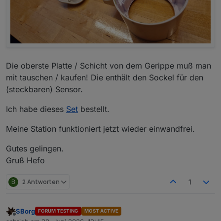
Die oberste Platte / Schicht von dem Gerippe muß man
mit tauschen / kaufen! Die enthält den Sockel für den
(steckbaren) Sensor.
Ich habe dieses
Set
bestellt.
Meine Station funktioniert jetzt wieder einwandfrei.
Gutes gelingen.
Gruß Hefo
B
2 Antworten
1
SBorg
FORUM TESTING
MOST ACTIVE
Offline