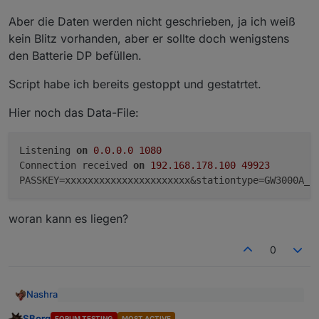
Aber die Daten werden nicht geschrieben, ja ich weiß
kein Blitz vorhanden, aber er sollte doch wenigstens
den Batterie DP befüllen.
Script habe ich bereits gestoppt und gestatrtet.
Hier noch das Data-File:
Listening 
on
0.0
.0
.0
1080
Connection received 
on
192.168
.178
.100
49923
PASSKEY=xxxxxxxxxxxxxxxxxxxxxx&stationtype=GW3000A_V
woran kann es liegen?
0
Nashra
@
SBorg
sagte
:
SBorg
FORUM TESTING
MOST ACTIVE