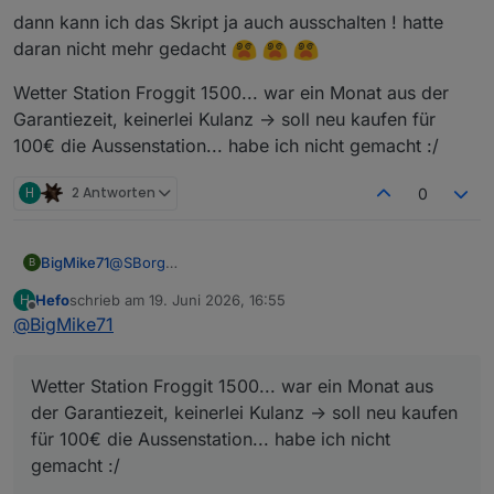
dann kann ich das Skript ja auch ausschalten ! hatte
daran nicht mehr gedacht
Wetter Station Froggit 1500... war ein Monat aus der
Garantiezeit, keinerlei Kulanz -> soll neu kaufen für
100€ die Aussenstation... habe ich nicht gemacht :/
H
2 Antworten
0
@
SBorg
BigMike71
B
alles läuft wie seit ca. 2 Jahren angelegt, ich halte
Hefo
schrieb am
19. Juni 2026, 16:55
H
das System immer aktuell und nun ist das auf einmal
ps:
zuletzt editiert von
Offline
@
BigMike71
jede Nacht und geht auf Gelb das Skript...
so noch mal nachgeforscht , meine Wetterstation hat
Influx läuft und Dps nie geändert worden...
seit ein paar monaten einen defekten Temparature
dann kann ich das Skript ja auch ausschalten ! hatte
komisch
Sensor, der liefert keine Werte mehr, anscheinend
daran nicht mehr gedacht
Wetter Station Froggit 1500... war ein Monat aus
sind dann kein weitere werte in die Influx
Wetter Station Froggit 1500... war ein Monat aus der
gewandert weil sich nix änder...
der Garantiezeit, keinerlei Kulanz -> soll neu kaufen
Garantiezeit, keinerlei Kulanz -> soll neu kaufen für
könnte das der Fehler sein?
100€ die Aussenstation... habe ich nicht gemacht :/
für 100€ die Aussenstation... habe ich nicht
gemacht :/