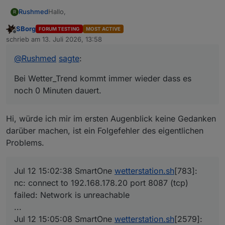
Hallo,
Rushmed
R
SBorg
FORUM TESTING
MOST ACTIVE
ich hebe gestern einen neuen Server inkl.
Offline
schrieb am
13. Juli 2026, 13:58
Wetterstation Script neu aufgesetzt.
zuletzt editiert von
Es kommen Daten an aber der Status sieht meistens
master@SmartOne:~$ systemctl status wetterst
@
Rushmed
sagte
:
so aus:
● wetterstation.service - Service für ioBrok
Bei Wetter_Trend kommt immer wieder dass es noch
     Loaded: loaded (/etc/systemd/system/wet
Bei Wetter_Trend kommt immer wieder dass es
0 Minuten dauert.
     Active: active (running) since Sun 2026
 Invocation: bafaedbf01a44e2d93be5c3766b22ce
noch 0 Minuten dauert.
   Main PID: 735 (wetterstation.s)

      Tasks: 5 (limit: 18828)

Hi, würde ich mir im ersten Augenblick keine Gedanken
     Memory: 9.1M (peak: 13.7M)

        CPU: 2min 16.193s

darüber machen, ist ein Folgefehler des eigentlichen
     CGroup: /system.slice/wetterstation.ser
Problems.
             ├─  735 /bin/bash /home/master/
             ├─89783 /bin/bash /home/master/
             ├─89784 timeout 66 nc -nlvw 1 -
Jul 12 15:02:38 SmartOne
wetterstation.sh
[783]:
             ├─89785 tail -1

nc: connect to 192.168.178.20 port 8087 (tcp)
             └─89786 nc -nlvw 1 -p 9999

failed: Network is unreachable
Jul 12 15:02:38 SmartOne wetterstation.sh[78
...
Jul 12 15:03:08 SmartOne wetterstation.sh[17
Jul 12 15:05:08 SmartOne
wetterstation.sh
[2579]:
Jul 12 15:03:38 SmartOne wetterstation.sh[19