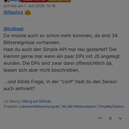
Offline
Hm in der DB steht nix
./wetterstation.sh --influx_test
schrieb am
1. Juli 2026, 14:19
zuletzt editiert von
@
Nashra
In der Statistik Gestern
@
icebear
Da müsste auch so schon mehr kommen, da sind 34
NACHTRAG
Blitzereignisse vorhanden.
hat sich erledigt, Fehler gefunden. Beim letzten Update
in der .conf ein # vergessen zu entfernen
Hast du auch den Simple-API mal neu gestartet? Der
jetzt wird es angezeigt und DB auch
klemmt gerne mal wenn ein paar DPs mit JS angelegt
wurden. Die DPs sind zwar dann offensichtlich da,
lassen sich aber nicht beschreiben.
...und blöde Frage, in der "conf" hast du den Sensor
auch aktiviert?
LG SBorg (
SBorg auf GitHub
)
Projekte:
Lebensmittelwarnung.de
|
WLAN-Wetterstation
|
PimpMyStation
0