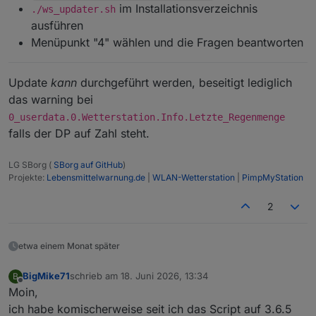
im Installationsverzeichnis
./ws_updater.sh
ausführen
Menüpunkt "4" wählen und die Fragen beantworten
Update
kann
durchgeführt werden, beseitigt lediglich
das warning bei
0_userdata.0.Wetterstation.Info.Letzte_Regenmenge
falls der DP auf Zahl steht.
LG SBorg (
SBorg auf GitHub
)
Projekte:
Lebensmittelwarnung.de
|
WLAN-Wetterstation
|
PimpMyStation
2
etwa einem Monat später
BigMike71
schrieb am
18. Juni 2026, 13:34
B
zuletzt editiert von
Offline
Moin,
ich habe komischerweise seit ich das Script auf 3.6.5