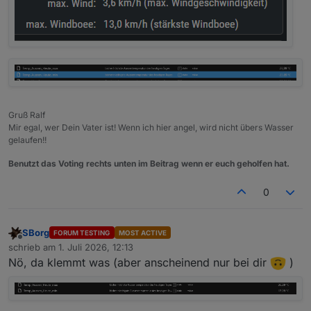
Gruß Ralf
Mir egal, wer Dein Vater ist! Wenn ich hier angel, wird nicht übers Wasser
gelaufen!!
Benutzt das Voting rechts unten im Beitrag wenn er euch geholfen hat.
0
SBorg
FORUM TESTING
MOST ACTIVE
Offline
schrieb am
1. Juli 2026, 12:13
zuletzt editiert von
Nö, da klemmt was (aber anscheinend nur bei dir
)