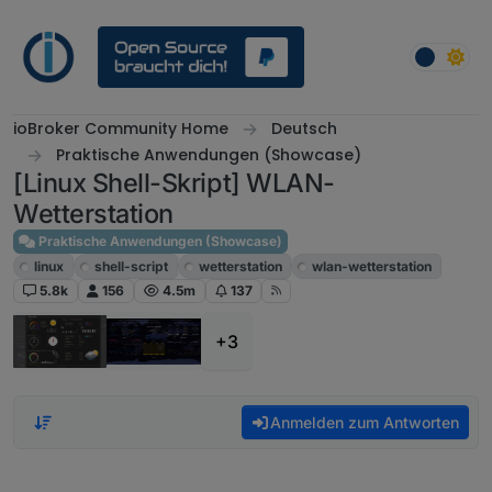
Weiter zum Inhalt
ioBroker Community Home
Deutsch
Praktische Anwendungen (Showcase)
[Linux Shell-Skript] WLAN-
Wetterstation
Praktische Anwendungen (Showcase)
linux
shell-script
wetterstation
wlan-wetterstation
5.8k
156
4.5m
137
+3
Anmelden zum Antworten