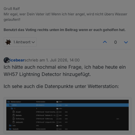
Gruß Ralf
Mir egal, wer Dein Vater ist! Wenn ich hier angel, wird nicht übers Wasser
gelaufen!!
Benutzt das Voting rechts unten im Beitrag wenn er euch geholfen hat.
1 Antwort
0
icebear
schrieb am
1. Juli 2026, 14:00
zuletzt editiert von
Offline
Ich hätte auch nochmal eine Frage, ich habe heute ein
WH57 Lightning Detector hinzugefügt.
Ich sehe auch die Datenpunkte unter Wetterstation: