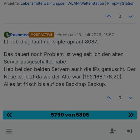
Jul 12 15:03:38 SmartOne wetterstation.sh[19
Projekte:
Lebensmittelwarnung.de
|
WLAN-Wetterstation
|
PimpMyStation
Jul 12 15:04:08 SmartOne wetterstation.sh[20
Jul 12 15:04:38 SmartOne wetterstation.sh[22
0
Jul 12 15:05:08 SmartOne wetterstation.sh[25
Jul 12 15:05:38 SmartOne wetterstation.sh[27
Rushmed
schrieb am
13. Juli 2026, 15:57
R
MOST ACTIVE
zuletzt editiert von
Offline
Lt. iob diag läuft nur siiple-api auf 8087.
Das dauert noch Problem ist weg seit ich den alten
Server ausgeschaltet habe.
Heb bei den beiden Servern auch die IPs getauscht. Der
Neue ist jetzt da wo der Alte war (192.168.178.20).
Alles ist frisch bis auf das Backitup Backup.
0
5790 von 5805
Hey! Du scheinst an dieser Unterhaltung