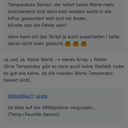
könnte das der Fehler sein?
100€ die Aussenstation... habe ich nicht gemacht :/
Temparature Sensor, der liefert keine Werte mehr,
anscheinend sind dann kein weitere werte in die
Influx gewandert weil sich nix änder...
könnte das der Fehler sein?
dann kann ich das Skript ja auch ausschalten ! hatte
daran nicht mehr gedacht
Ja und Ja. Keine Werte --> leeres Array + Fehler
Ohne Temperatur gibt es dann auch keine Statistik (oder
so gut wie keine, da die meisten Werte Temperatur
basiert sind).
@
BigMike71
sagte
:
ist alles auf der Mittelplatine vergossen...
(Temp+Feuchte Sensor)