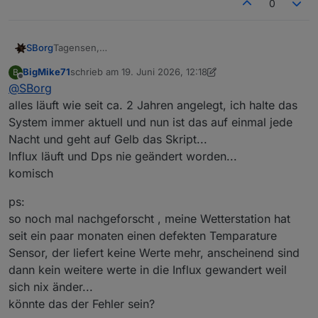
0
Tagensen,
SBorg
würde sagen "klassischer Murphy". Das hat nichts mit
BigMike71
schrieb am
19. Juni 2026, 12:18
B
dem Update zu tun, da wurde lediglich bei einem
Entscheidend ist die erste Fehlerzeile:
zuletzt editiert von BigMike71
Offline
@
SBorg
Datenpunkt (Letzte_Regenmenge) sichergestellt, dass
er immer eine "0" stehen hat (.1 --> 0.1) und er im
alles läuft wie seit ca. 2 Jahren angelegt, ich halte das
javascript.0
Dezimalstellenbereich nie mit einer "0" endet (3.10 -->
System immer aktuell und nun ist das auf einmal jede
2026-06-18 01:03:00.039 error
3.1). Das passiert schon seit den letzten zig Fixes (hätte
Nacht und geht auf Gelb das Skript...
Er konnte da etwas nicht lesen und hat ein leeres
script.js.common.Wetterstation_Statistik_V2_07:
also schon früher auftreten müssen), außerdem wird
Daten-Array angelegt mit dem er jetzt nichts anfangen
Error in callback: TypeError: Reduce of empty array
Influx läuft und Dps nie geändert worden...
der Datenpunkt vom Statistik-Skript überhaupt nicht
kann.
with no initial value
benutzt.
komisch
Da die Werte aus einer Influx-DB gelesen werden, ist da
Ist also mehr zufällig zum Zeitpunkt des Updates
alles in Ordnung? Benötigte DPs werden geloggt, Influx
aufgetreten (und wie üblich: wäre es ein "echter"
ps:
läuft, Instanz und Bucket stimmt?
Fehler hätten sich bestimmt schon einige gemeldet und
so noch mal nachgeforscht , meine Wetterstation hat
bei mir läuft es auch problemlos).
seit ein paar monaten einen defekten Temparature
Sensor, der liefert keine Werte mehr, anscheinend sind
dann kein weitere werte in die Influx gewandert weil
sich nix änder...
könnte das der Fehler sein?