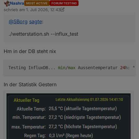
Nashra
MOST ACTIVE
FORUM TESTING
Offline
schrieb am
1. Juli 2026, 12:43
zuletzt editiert von Nashra
7. Jan. 2026, 15:10
@
SBorg
sagte
:
./wetterstation.sh --influx_test
Hm in der DB steht nix
Testing InfluxDB... 
min
/
max
 Aussentemperatur 
24
In der Statistik Gestern