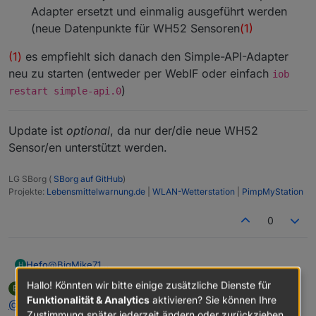
Adapter ersetzt und einmalig ausgeführt werden
(neue Datenpunkte für WH52 Sensoren
(1)
(1)
es empfiehlt sich danach den Simple-API-Adapter
neu zu starten (entweder per WebIF oder einfach
iob
)
restart simple-api.0
Update ist
optional
, da nur der/die neue WH52
Sensor/en unterstützt werden.
LG SBorg (
SBorg auf GitHub
)
Projekte:
Lebensmittelwarnung.de
|
WLAN-Wetterstation
|
PimpMyStation
0
@
BigMike71
Hefo
H
Päckchen kam heute nach 24 Tagen an...
Hallo! Könnten wir bitte einige zusätzliche Dienste für
BigMike71
schrieb am
30. Juni 2026, 16:50
B
Der Austausch des alten gegen den neuen
zuletzt editiert von
Offline
Funktionalität & Analytics
aktivieren? Sie können Ihre
@
Hefo
Temp-/Feuchte-Kombisensor war problemlos. Nur ein
Zustimmung später jederzeit ändern oder zurückziehen.