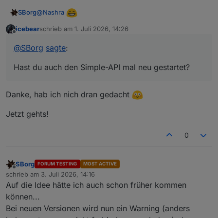
@
Nashra
SBorg
ist aber min und max
icebear
schrieb am
1. Juli 2026, 14:26
zuletzt editiert von
Offline
@
SBorg
sagte
:
@
icebear
Da müsste auch so schon mehr kommen, da sind 34
Hast du auch den Simple-API mal neu gestartet?
Blitzereignisse vorhanden.
...und blöde Frage, in der "conf" hast du den Sensor
Hast du auch den Simple-API mal neu gestartet? Der
auch aktiviert?
klemmt gerne mal wenn ein paar DPs mit JS angelegt
Danke, hab ich nich dran gedacht
wurden. Die DPs sind zwar dann offensichtlich da,
lassen sich aber nicht beschreiben.
Jetzt gehts!
0
SBorg
FORUM TESTING
MOST ACTIVE
Offline
schrieb am
3. Juli 2026, 14:16
zuletzt editiert von
Auf die Idee hätte ich auch schon früher kommen
können...
Bei neuen Versionen wird nun ein Warning (anders