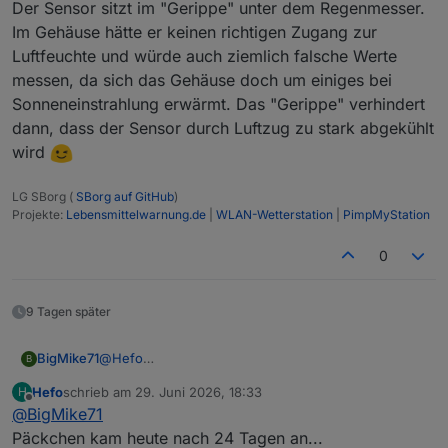
Der Sensor sitzt im "Gerippe" unter dem Regenmesser.
Im Gehäuse hätte er keinen richtigen Zugang zur
Luftfeuchte und würde auch ziemlich falsche Werte
messen, da sich das Gehäuse doch um einiges bei
Sonneneinstrahlung erwärmt. Das "Gerippe" verhindert
dann, dass der Sensor durch Luftzug zu stark abgekühlt
wird
LG SBorg (
SBorg auf GitHub
)
Projekte:
Lebensmittelwarnung.de
|
WLAN-Wetterstation
|
PimpMyStation
0
9 Tagen später
@
Hefo
BigMike71
B
das kannst du gerne berichten!
Hefo
schrieb am
29. Juni 2026, 18:33
H
ich habe diese Einheit ->
Froggit WH3000
zuletzt editiert von
Offline
@
BigMike71
ist alles auf der Mittelplatine vergossen...
Päckchen kam heute nach 24 Tagen an...