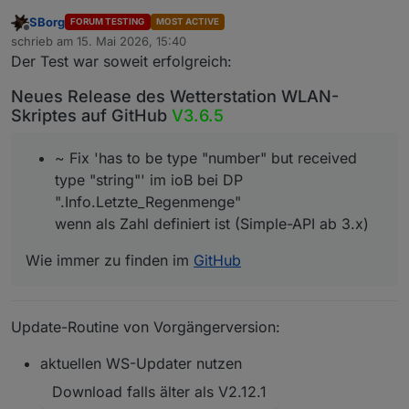
SBorg
FORUM TESTING
MOST ACTIVE
Offline
schrieb am
15. Mai 2026, 15:40
zuletzt editiert von
Der Test war soweit erfolgreich:
Neues Release des Wetterstation WLAN-
Skriptes auf GitHub
V3.6.5
~ Fix 'has to be type "number" but received
type "string"' im ioB bei DP
".Info.Letzte_Regenmenge"
wenn als Zahl definiert ist (Simple-API ab 3.x)
Wie immer zu finden im
GitHub
Update-Routine von Vorgängerversion:
aktuellen WS-Updater nutzen
Download falls älter als V2.12.1