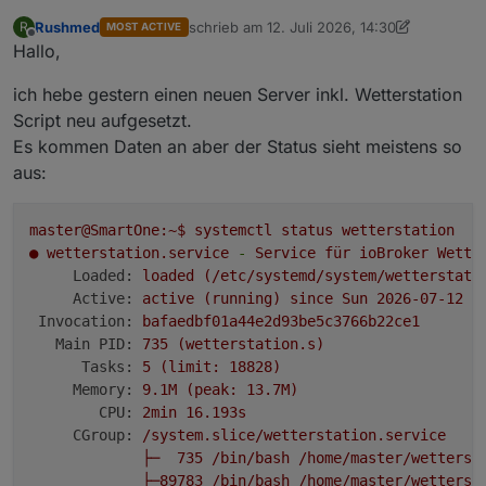
Rushmed
schrieb am
12. Juli 2026, 14:30
R
MOST ACTIVE
zuletzt editiert von Rushmed
7. Dez. 2026, 1
Offline
Hallo,
ich hebe gestern einen neuen Server inkl. Wetterstation
Script neu aufgesetzt.
Es kommen Daten an aber der Status sieht meistens so
aus:
master@SmartOne:~$
systemctl
status
wetterstation
●
wetterstation.service
-
Service
für
ioBroker
Wette
Loaded:
loaded
(/etc/systemd/system/wetterstati
Active:
active
(running)
since
Sun
2026-07-12 1
Invocation:
bafaedbf01a44e2d93be5c3766b22ce1
Main PID:
735
(wetterstation.s)
Tasks:
5
(limit:
18828
)
Memory:
9.
1M
(peak:
13.
7M)
CPU:
2min
16.
193s
CGroup:
/system.slice/wetterstation.service
├─
735
/bin/bash
/home/master/wetterst
├─89783
/bin/bash
/home/master/wetterst