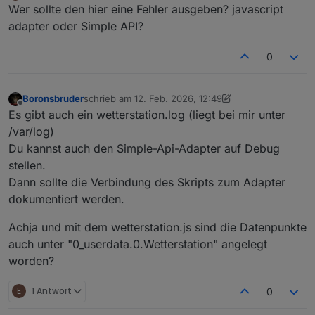
Offline
Wer sollte den hier eine Fehler ausgeben? javascript
adapter oder Simple API?
0
Boronsbruder
schrieb am
12. Feb. 2026, 12:49
zuletzt editiert von Boronsbruder
2. Dez. 2026, 13:5
Offline
Es gibt auch ein wetterstation.log (liegt bei mir unter
/var/log)
Du kannst auch den Simple-Api-Adapter auf Debug
stellen.
Dann sollte die Verbindung des Skripts zum Adapter
dokumentiert werden.
Achja und mit dem wetterstation.js sind die Datenpunkte
auch unter "0_userdata.0.Wetterstation" angelegt
worden?
E
1 Antwort
0