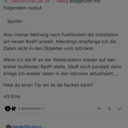
-)
ausgeführt mit
./wetterstation.sh --debug
folgendem output
Spoiler
Also meiner Meinung nach funktioniert die Installation
am neuen RasPi soweit. Allerdings empfange ich die
Daten nicht in den Objekten vom Iobroker.
Wenn ich die IP an der Wetterstation wieder auf den
bisher laufenden RasPi stelle, (läuft noch paralell) dann
kriege ich wieder daten in den Iobroker aktualisiert....
Hast du einen Tip wo es da hacken kann?
vG Etze
2 Antworten
0
@
sborg
:
etzeste13
E