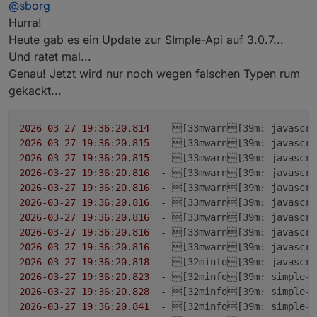
Offline
@
sborg
Hurra!
Heute gab es ein Update zur SImple-Api auf 3.0.7...
Und ratet mal...
Genau! Jetzt wird nur noch wegen falschen Typen rum
gekackt...
2026
-
03
-
27
19
:
36
:
20.814
  - [33mwarn[39
m
: javascri
2026
-
03
-
27
19
:
36
:
20.815
  - [33mwarn[39
m
: javascri
2026
-
03
-
27
19
:
36
:
20.815
  - [33mwarn[39
m
: javascri
2026
-
03
-
27
19
:
36
:
20.816
  - [33mwarn[39
m
: javascri
2026
-
03
-
27
19
:
36
:
20.816
  - [33mwarn[39
m
: javascri
2026
-
03
-
27
19
:
36
:
20.816
  - [33mwarn[39
m
: javascri
2026
-
03
-
27
19
:
36
:
20.816
  - [33mwarn[39
m
: javascri
2026
-
03
-
27
19
:
36
:
20.816
  - [33mwarn[39
m
: javascri
2026
-
03
-
27
19
:
36
:
20.816
  - [33mwarn[39
m
: javascri
2026
-
03
-
27
19
:
36
:
20.818
  - [32minfo[39
m
: javascri
2026
-
03
-
27
19
:
36
:
20.823
  - [32minfo[39
m
: simple-a
2026
-
03
-
27
19
:
36
:
20.828
  - [32minfo[39
m
: simple-a
2026
-
03
-
27
19
:
36
:
20.841
  - [32minfo[39
m
: simple-a