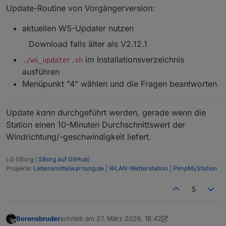
Update-Routine von Vorgängerversion:
aktuellen WS-Updater nutzen
Download falls älter als V2.12.1
im Installationsverzeichnis
./ws_updater.sh
ausführen
Menüpunkt "4" wählen und die Fragen beantworten
Update
kann
durchgeführt werden, gerade wenn die
Station einen 10-Minuten Durchschnittswert der
Windrichtung/-geschwindigkeit liefert.
LG SBorg (
SBorg auf GitHub
)
Projekte:
Lebensmittelwarnung.de
|
WLAN-Wetterstation
|
PimpMyStation
5
Boronsbruder
schrieb am
27. März 2026, 18:42
zuletzt editiert von Boronsbruder