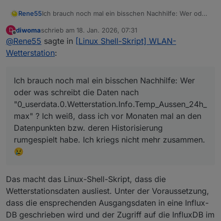
Rene55
Ich brauch noch mal ein bisschen Nachhilfe: Wer oder
was schreibt die Daten nach
diwoma
schrieb am
18. Jan. 2026, 07:31
D
"0_userdata.0.Wetterstation.Info.Temp_Aussen_24h_m
zuletzt editiert von
Offline
@
Rene55
sagte in
[Linux Shell-Skript] WLAN-
ax" ? Ich weiß, dass ich vor Monaten mal an den
Datenpunkten bzw. deren Historisierung rumgespielt
Wetterstation
:
habe. Ich kriegs nicht mehr zusammen.😢
Ich brauch noch mal ein bisschen Nachhilfe: Wer
oder was schreibt die Daten nach
"0_userdata.0.Wetterstation.Info.Temp_Aussen_24h_
max" ? Ich weiß, dass ich vor Monaten mal an den
Datenpunkten bzw. deren Historisierung
rumgespielt habe. Ich kriegs nicht mehr zusammen.
😢
Das macht das Linux-Shell-Skript, dass die
Wetterstationsdaten ausliest. Unter der Voraussetzung,
dass die ensprechenden Ausgangsdaten in eine Influx-
DB geschrieben wird und der Zugriff auf die InfluxDB im