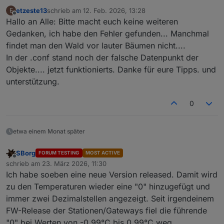
etzeste13
schrieb am
12. Feb. 2026, 13:28
E
zuletzt editiert von
Offline
Hallo an Alle: Bitte macht euch keine weiteren
Gedanken, ich habe den Fehler gefunden... Manchmal
findet man den Wald vor lauter Bäumen nicht....
In der .conf stand noch der falsche Datenpunkt der
Objekte.... jetzt funktionierts. Danke für eure Tipps. und
unterstützung.
0
etwa einem Monat später
SBorg
FORUM TESTING
MOST ACTIVE
Offline
schrieb am
23. März 2026, 11:30
zuletzt editiert von
Ich habe soeben eine neue Version released. Damit wird
zu den Temperaturen wieder eine "0" hinzugefügt und
immer zwei Dezimalstellen angezeigt. Seit irgendeinem
FW-Release der Stationen/Gateways fiel die führende
"0" bei Werten von -0.99°C bis 0.99°C weg.