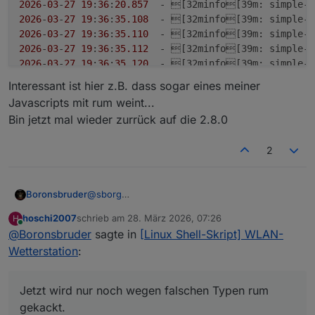
2026
-
03
-
27
19
:
36
:
20.857
  - [32minfo[39
m
: simple-a
2026
-
03
-
27
19
:
36
:
35.108
  - [32minfo[39
m
: simple-a
2026
-
03
-
27
19
:
36
:
35.110
  - [32minfo[39
m
: simple-a
2026
-
03
-
27
19
:
36
:
35.112
  - [32minfo[39
m
: simple-a
2026
-
03
-
27
19
:
36
:
35.120
  - [32minfo[39
m
: simple-a
2026
-
03
-
27
19
:
36
:
35.123
  - [32minfo[39
m
: simple-a
Interessant ist hier z.B. dass sogar eines meiner
2026
-
03
-
27
19
:
36
:
35.131
  - [32minfo[39
m
: simple-a
Javascripts mit rum weint...
Bin jetzt mal wieder zurrück auf die 2.8.0
2
@
sborg
Boronsbruder
Hurra!
hoschi2007
schrieb am
28. März 2026, 07:26
H
Heute gab es ein Update zur SImple-Api auf
2026-03-27 19:36:20.814  - [33mwarn[39
zuletzt editiert von
Online
@
Boronsbruder
sagte in
[Linux Shell-Skript] WLAN-
3.0.7...
2026-03-27 19:36:20.815  - [33mwarn[39
Interessant ist hier z.B. dass sogar eines meiner
Und ratet mal...
2026-03-27 19:36:20.815  - [33mwarn[39
Wetterstation
:
Javascripts mit rum weint...
Genau! Jetzt wird nur noch wegen falschen
2026-03-27 19:36:20.816  - [33mwarn[39
Bin jetzt mal wieder zurrück auf die 2.8.0
Typen rum gekackt...
2026-03-27 19:36:20.816  - [33mwarn[39
Jetzt wird nur noch wegen falschen Typen rum
2026-03-27 19:36:20.816  - [33mwarn[39
2026-03-27 19:36:20.816  - [33mwarn[39
gekackt.