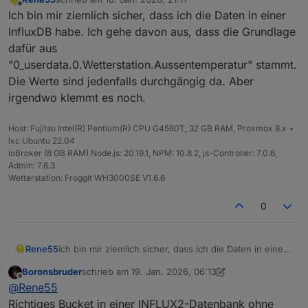
zuletzt editiert von
Offline
Ich bin mir ziemlich sicher, dass ich die Daten in einer
InfluxDB habe. Ich gehe davon aus, dass die Grundlage
dafür aus
"0_userdata.0.Wetterstation.Aussentemperatur" stammt.
Die Werte sind jedenfalls durchgängig da. Aber
irgendwo klemmt es noch.
Host: Fujitsu Intel(R) Pentium(R) CPU G4560T, 32 GB RAM, Proxmox 8.x +
lxc Ubuntu 22.04
ioBroker (8 GB RAM) Node.js: 20.19.1, NPM: 10.8.2, js-Controller: 7.0.6,
Admin: 7.6.3
Wetterstation: Froggit WH3000SE V1.6.6
0
Rene55
Ich bin mir ziemlich sicher, dass ich die Daten in einer
InfluxDB habe. Ich gehe davon aus, dass die
Boronsbruder
schrieb am
19. Jan. 2026, 06:13
Grundlage dafür aus
zuletzt editiert von Boronsbruder
Offline
@
Rene55
"0_userdata.0.Wetterstation.Aussentemperatur"
stammt. Die Werte sind jedenfalls durchgängig da.
Richtiges Bucket in einer INFLUX2-Datenbank ohne