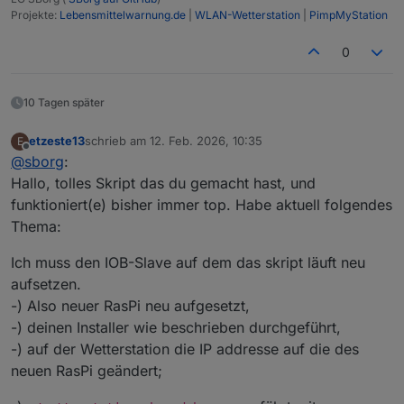
Projekte:
Lebensmittelwarnung.de
|
WLAN-Wetterstation
|
PimpMyStation
0
10 Tagen später
etzeste13
schrieb am
12. Feb. 2026, 10:35
E
zuletzt editiert von
Offline
@
sborg
:
Hallo, tolles Skript das du gemacht hast, und
funktioniert(e) bisher immer top. Habe aktuell folgendes
Thema:
Ich muss den IOB-Slave auf dem das skript läuft neu
aufsetzen.
-) Also neuer RasPi neu aufgesetzt,
-) deinen Installer wie beschrieben durchgeführt,
-) auf der Wetterstation die IP addresse auf die des
neuen RasPi geändert;