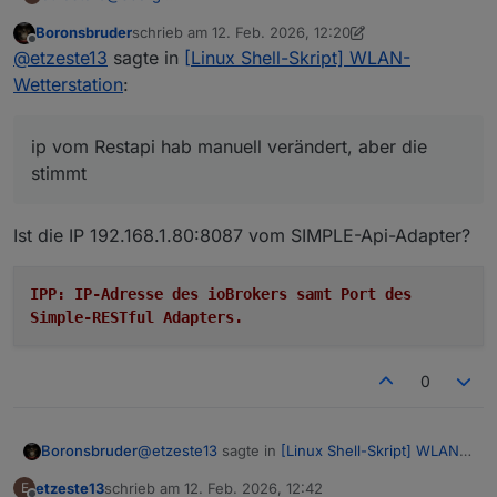
Hallo, tolles Skript das du gemacht hast, und
Boronsbruder
schrieb am
12. Feb. 2026, 12:20
funktioniert(e) bisher immer top. Habe aktuell
Ich muss den IOB-Slave auf dem das skript läuft neu
zuletzt editiert von Boronsbruder
2. Dez. 2026, 13:2
Offline
@
etzeste13
sagte in
[Linux Shell-Skript] WLAN-
folgendes Thema:
aufsetzen.
-) Also neuer RasPi neu aufgesetzt,
-)
./wetterstation.sh --debug
ausgeführt mit
Wetterstation
:
-) deinen Installer wie beschrieben durchgeführt,
folgendem output
-) auf der Wetterstation die IP addresse auf die des
Spoiler
neuen RasPi geändert;
ip vom Restapi hab manuell verändert, aber die
stimmt
Also meiner Meinung nach funktioniert die
Installation am neuen RasPi soweit. Allerdings
empfange ich die Daten nicht in den Objekten vom
Wenn ich die IP an der Wetterstation wieder auf den
Ist die IP 192.168.1.80:8087 vom SIMPLE-Api-Adapter?
Iobroker.
bisher laufenden RasPi stelle, (läuft noch paralell)
dann kriege ich wieder daten in den Iobroker
Hast du einen Tip wo es da hacken kann?
aktualisiert....
IPP: IP-Adresse des ioBrokers samt Port des
vG Etze
Simple-RESTful Adapters.
0
@
etzeste13
sagte in
[Linux Shell-Skript] WLAN-
Boronsbruder
Wetterstation
:
etzeste13
schrieb am
12. Feb. 2026, 12:42
E