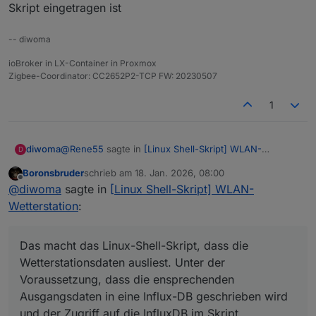
Skript eingetragen ist
-- diwoma
ioBroker in LX-Container in Proxmox
Zigbee-Coordinator: CC2652P2-TCP FW: 20230507
1
@
Rene55
sagte in
[Linux Shell-Skript] WLAN-
diwoma
D
Wetterstation
:
Boronsbruder
schrieb am
18. Jan. 2026, 08:00
zuletzt editiert von
Offline
Ich brauch noch mal ein bisschen Nachhilfe: Wer
@
diwoma
sagte in
[Linux Shell-Skript] WLAN-
oder was schreibt die Daten nach
Wetterstation
:
Das macht das Linux-Shell-Skript, dass die
"0_userdata.0.Wetterstation.Info.Temp_Aussen_2
Wetterstationsdaten ausliest. Unter der
4h_max" ? Ich weiß, dass ich vor Monaten mal an
Voraussetzung, dass die ensprechenden
den Datenpunkten bzw. deren Historisierung
Das macht das Linux-Shell-Skript, dass die
Ausgangsdaten in eine Influx-DB geschrieben wird
rumgespielt habe. Ich kriegs nicht mehr
Wetterstationsdaten ausliest. Unter der
und der Zugriff auf die InfluxDB im Skript eingetragen
zusammen.😢
Voraussetzung, dass die ensprechenden
ist
Ausgangsdaten in eine Influx-DB geschrieben wird
und der Zugriff auf die InfluxDB im Skript