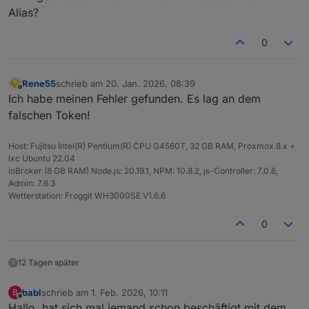
Aber irgendwo klemmt es noch.
Alias?
0
Rene55
schrieb am
20. Jan. 2026, 08:39
zuletzt editiert von
Offline
Ich habe meinen Fehler gefunden. Es lag an dem
falschen Token!
Host: Fujitsu Intel(R) Pentium(R) CPU G4560T, 32 GB RAM, Proxmox 8.x +
lxc Ubuntu 22.04
ioBroker (8 GB RAM) Node.js: 20.19.1, NPM: 10.8.2, js-Controller: 7.0.6,
Admin: 7.6.3
Wetterstation: Froggit WH3000SE V1.6.6
0
12 Tagen später
babl
schrieb am
1. Feb. 2026, 10:11
B
zuletzt editiert von
Online
Hallo, hat sich mal jemand schon beschäftigt mit dem