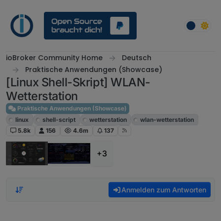
Weiter zum Inhalt
ioBroker Community Home
Deutsch
Praktische Anwendungen (Showcase)
[Linux Shell-Skript] WLAN-
Wetterstation
Praktische Anwendungen (Showcase)
linux
shell-script
wetterstation
wlan-wetterstation
5.8k
156
4.6m
137
+3
Anmelden zum Antworten