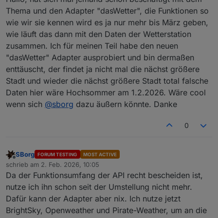
Thema und den Adapter "dasWetter", die Funktionen so
wie wir sie kennen wird es ja nur mehr bis März geben,
wie läuft das dann mit den Daten der Wetterstation
zusammen. Ich für meinen Teil habe den neuen
"dasWetter" Adapter ausprobiert und bin dermaßen
enttäuscht, der findet ja nicht mal die nächst größere
Stadt und wieder die nächst größere Stadt total falsche
Daten hier wäre Hochsommer am 1.2.2026. Wäre cool
wenn sich
@
sborg
dazu äußern könnte. Danke
0
SBorg
FORUM TESTING
MOST ACTIVE
Offline
schrieb am
2. Feb. 2026, 10:05
zuletzt editiert von
Da der Funktionsumfang der API recht bescheiden ist,
nutze ich ihn schon seit der Umstellung nicht mehr.
Dafür kann der Adapter aber nix. Ich nutze jetzt
BrightSky, Openweather und Pirate-Weather, um an die