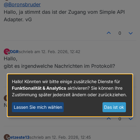
zuletzt editiert von
Offline
@
Boronsbruder
ip vom Restapi hab manuell verändert, aber
die stimmt
Hallo, ja stimmt das ist der Zugang vom Simple API
Ist die IP 192.168.1.80:8087 vom SIMPLE-Api-
Adapter. vG
Adapter?
0
DGR
schrieb am
12. Feb. 2026, 12:42
D
zuletzt editiert von
Offline
Hallo,
gibt es irgendwelche Nachrichten im Protokoll?
0
Hallo! Könnten wir bitte einige zusätzliche Dienste für
Funktionalität & Analytics
aktivieren? Sie können Ihre
Zustimmung später jederzeit ändern oder zurückziehen.
etzeste13
schrieb am
12. Feb. 2026, 12:44
E
zuletzt editiert von
Offline
Nein, hab ich nichts gefunden
Lassen Sie mich wählen
Das ist ok
0
etzeste13
schrieb am
12. Feb. 2026, 12:45
E
zuletzt editiert von