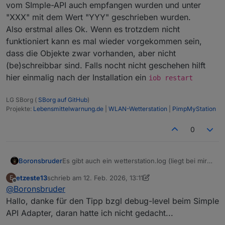
vom SImple-API auch empfangen wurden und unter
"XXX" mit dem Wert "YYY" geschrieben wurden.
Also erstmal alles Ok. Wenn es trotzdem nicht
funktioniert kann es mal wieder vorgekommen sein,
dass die Objekte zwar vorhanden, aber nicht
(be)schreibbar sind. Falls nocht nicht geschehen hilft
hier einmalig nach der Installation ein
iob restart
LG SBorg (
SBorg auf GitHub
)
Projekte:
Lebensmittelwarnung.de
|
WLAN-Wetterstation
|
PimpMyStation
0
Es gibt auch ein wetterstation.log (liegt bei mir
Boronsbruder
unter /var/log)
etzeste13
schrieb am
12. Feb. 2026, 13:11
E
Du kannst auch den Simple-Api-Adapter auf
Achja und mit dem wetterstation.js sind die
zuletzt editiert von etzeste13
2. Dez. 2026, 14:20
Offline
@
Boronsbruder
Debug stellen.
Datenpunkte auch unter
Dann sollte die Verbindung des Skripts zum
"0_userdata.0.Wetterstation" angelegt worden?
Hallo, danke für den Tipp bzgl debug-level beim Simple
Adapter dokumentiert werden.
API Adapter, daran hatte ich nicht gedacht...