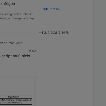
 einfügen
186 unread
as Voting rechts unten im
ntogif.com/downloads.html
Feb 7, 2023, 5:49 PM
 wenn man viele
fen, weil es
#102
elöscht hast
rschrift der tabelle
 script muß nicht
fügen