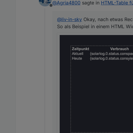
@
Agria4800
sagte in
HTML-Table für
Offline
Spoiler
@
liv-in-sky
Okay, nach etwas Rech
So als Beispiel in einem HTML Wi
Kannst du sowas "einfac