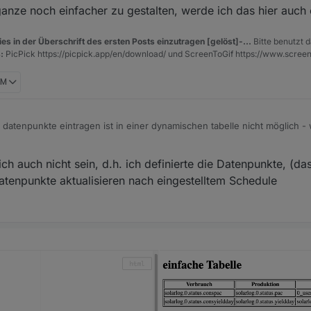
 gerne Datenpunkte auswählen und eintragen:
anze noch einfacher zu gestalten, werde ich das hier auch
ts wildes, aber für mich doch noch nicht machbar...
es in der Überschrift des ersten Posts einzutragen [gelöst]-...
Bitte benutzt d
:
PicPick https://picpick.app/en/download/ und ScreenToGif https://www.scree
PM
 datenpunkte eintragen ist in einer dynamischen tabelle nicht möglich -
 die auch gelöscht werden - dann wird das script zb in einen fehler lau
du in diesem script vergessen hast aber definiert sind , und woanders g
apter löscht - zeigt das script keine roten errors - sondern nur die übe
h auch nicht sein, d.h. ich definierte die Datenpunkte, (das
, dass ganze noch einfacher zu gestalten, werde ich das hier auch ein
Datenpunkte aktualisieren nach eingestelltem Schedule