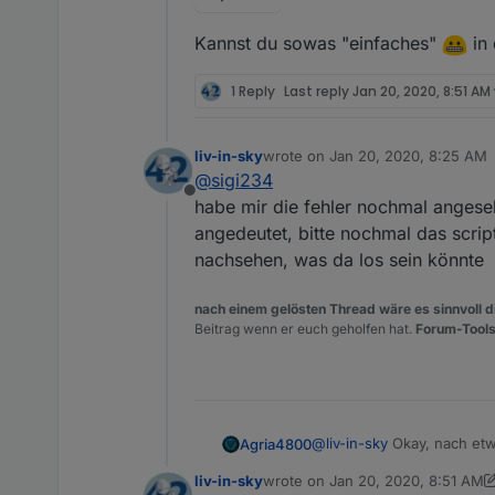
Kannst du sowas "einfaches"
in 
1 Reply
Last reply
Jan 20, 2020, 8:51 AM
liv-in-sky
wrote on
Jan 20, 2020, 8:25 AM
last edited by
@
sigi234
Offline
habe mir die fehler nochmal angese
angedeutet, bitte nochmal das scrip
nachsehen, was da los sein könnte
nach einem gelösten Thread wäre es sinnvoll di
Beitrag wenn er euch geholfen hat.
Forum-Tools
@
liv-in-sky
Okay, nach etw
Agria4800
So als Beispiel in einem 
liv-in-sky
wrote on
Jan 20, 2020, 8:51 AM
Code:
last edited by liv-in-sky
Jan 20, 2