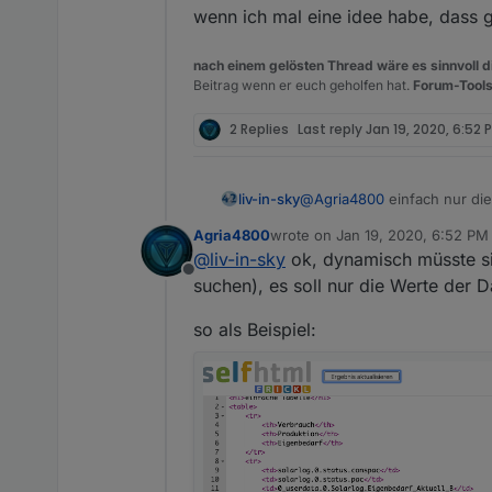
Und daraus würde ich mir
wenn ich mal eine idee habe, dass g
Ich denke, eigentlich nich
nach einem gelösten Thread wäre es sinnvoll di
Beitrag wenn er euch geholfen hat.
Forum-Tools
2 Replies
Last reply
Jan 19, 2020, 6:52 
@
Agria4800
einfach nur die
liv-in-sky
solcher datenpunkte hat und
Agria4800
wrote on
Jan 19, 2020, 6:52 PM
datenpunkte anspricht, die 
selbst wenn du den ganzen ad
last edited by
@
liv-in-sky
ok, dynamisch müsste sic
Offline
wenn ich mal eine idee habe
suchen), es soll nur die Werte der 
so als Beispiel: