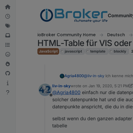
Skip to content
Communit
ioBroker Community Home
Deutsch
HTML-Table für VIS oder I
JavaScript
javascript
template
blockly
@
liv-in-sky
Ich kenne mich 
Agria4800
Erfolg...
liv-in-sky
wrote on
Jan 19, 2020, 5:21 PM
Hier mal mein Script, leid
last edited by liv-in-sky
Jan 19, 2
@
Agria4800
einfach nur die datenpu
Es wäre super, wenn man o
Offline
solcher datenpunkte hat und die auc
datenpunkte anspricht, die du in di
Spoiler
selbst wenn du den ganzen adapter lö
und hier das Ergebnis:
tabelle