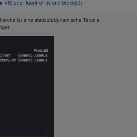
 VIS oder Iqontrol (js und blockly)
:
erche ist eine statisch/dynamische Tabelle:
dget:
hes"
in deinem Script integrieren ?