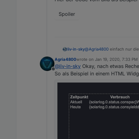
Spoiler
@
Agria4800
einfach nur die
liv-in-sky
solcher datenpunkte hat und
Agria4800
wrote on
Jan 19, 2020, 7:33 PM
datenpunkte anspricht, die 
selbst wenn du den ganzen ad
last edited by
@
liv-in-sky
Okay, nach etwas Recher
Offline
wenn ich mal eine idee habe
So als Beispiel in einem HTML Widg