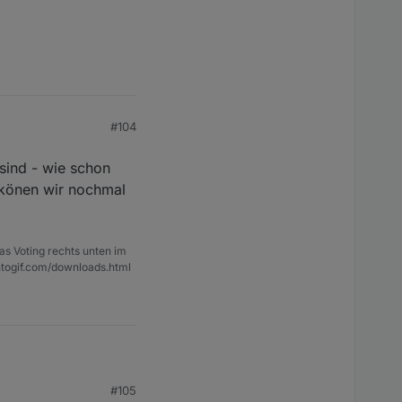
#104
sind - wie schon
n könen wir nochmal
as Voting rechts unten im
ntogif.com/downloads.html
#105