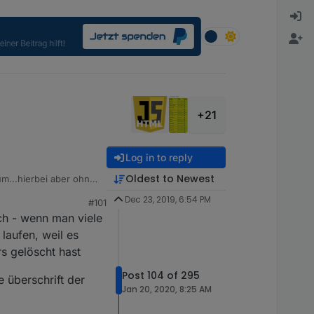
+21
Log in to reply
Oldest to Newest
m...hierbei aber ohne
Dec 23, 2019, 6:54 PM
#101
ich - wenn man viele
laufen, weil es
rs gelöscht hast
Post 104 of 295
e überschrift der
Jan 20, 2020, 8:25 AM