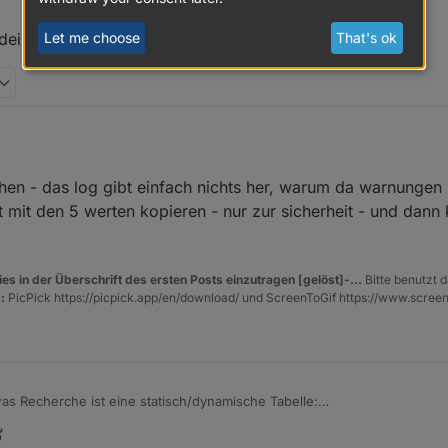
Let me choose
That's ok
deinem Script integrieren ?
hen - das log gibt einfach nichts her, warum da warnungen 
t mit den 5 werten kopieren - nur zur sicherheit - und dan
es in der Überschrift des ersten Posts einzutragen [gelöst]-...
Bitte benutzt d
:
PicPick https://picpick.app/en/download/ und ScreenToGif https://www.scree
as Recherche ist eine statisch/dynamische Tabelle:
HTML Widget:
020, 10:16 AM