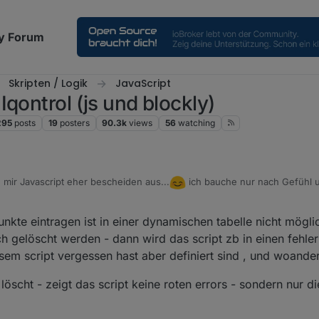
y Forum
Skripten / Logik
JavaScript
qontrol (js und blockly)
295
posts
19
posters
90.3k
views
56
watching
mir Javascript eher bescheiden aus...
ich bauche nur nach Gefühl u
er nur mit einem Datenpunkt, der aber keinen Wert ausgibt.
020, 6:21 PM
nkte eintragen ist in einer dynamischen tabelle nicht mögl
ben im Script einfach die Datenpunkte eintragen könnte...
h gelöscht werden - dann wird das script zb in einen fehler 
esem script vergessen hast aber definiert sind , und woande
scht - zeigt das script keine roten errors - sondern nur di