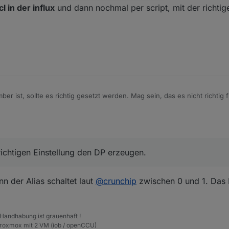
cl in der influx
und dann nochmal per script, mit der richtig
r ist, sollte es richtig gesetzt werden. Mag sein, das es nicht richtig f
hattest im Script.
richtigen Einstellung den DP erzeugen.
nn der Alias schaltet laut
@
crunchip
zwischen 0 und 1. Das 
 Handhabung ist grauenhaft !
Proxmox mit 2 VM (iob / openCCU)