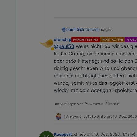
@
crunchip
sagte:
paul53
crunchip
FORUM TESTING
MOST ACTIVE
DEV
@
paul53
weiss nicht, ob wir das gl
dann nochmal per script, mi
Abwesend
In der Config, siehe meinem screen,
aber
auto
hinterlegt und sollte den 
Die Einstellungen sollten pass
Influx DB.
richtig geschrieben wird und obendr
eben ein nachträgliches ändern nicht
wurde, somit muss das loggen erst 
wieder mit dem
richtigen
"speichern 
umgestiegen von Proxmox auf Unraid
1 Antwort
Letzte Antwort
16. Dez. 2020
Lösch doch mal den Dp kom
Kueppert
schrieb am
16. Dez. 2020, 17:21
zuletzt editiert von Kueppert