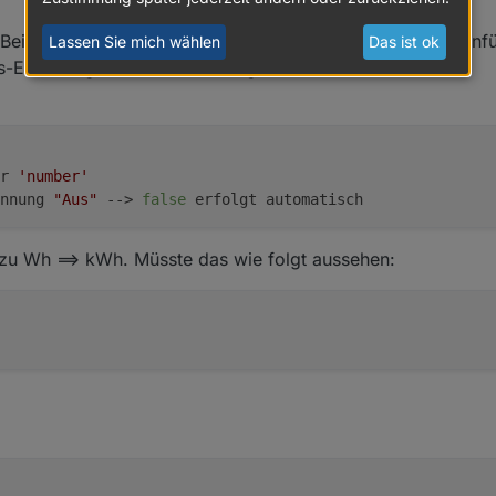
r Beispiele für "Konvertierungen" oder "Umrechnungen" ein
Lassen Sie mich wählen
Das ist ok
s-Erstellung inkl. Konvertierung von DPs.
r 
'number'
nnung 
"Aus"
 --> 
false
 erfolgt automatisch
 zu Wh ==> kWh. Müsste das wie folgt aussehen: