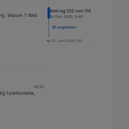
Beitrag 232 von 319
ung. Warum ? Weil
16. Dez. 2020, 13:40
81 ungelesen
20. Juni 2026, 11:51
#230
ig funktionierte,
 was da angegeben
schen, dann das
arum ? Weil ich ca. 30-