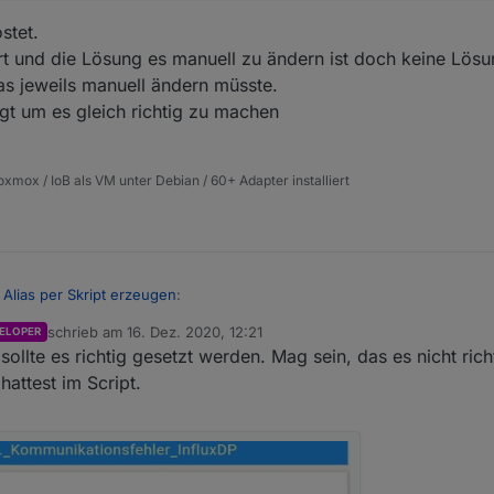
stet.
t und die Lösung es manuell zu ändern ist doch keine Lös
as jeweils manuell ändern müsste.
gt um es gleich richtig zu machen
xmox / IoB als VM unter Debian / 60+ Adapter installiert
 Alias per Skript erzeugen
:
schrieb am
16. Dez. 2020, 12:21
ELOPER
zuletzt editiert von
ollte es richtig gesetzt werden. Mag sein, das es nicht richt
 Datenpunkt geschrieben wird, passt es doch.
 den Schraubenschlüssel beim Datenpunkt und guck unter influx nach,
hattest im Script.
s gepostet.
eben sein. Wenn nicht, erst deaktivieren, dann in der influx den DP lö
im Wert und die Lösung es manuell zu ändern ist doch keine Lösung. W
tivieren.
eweils manuell ändern müsste.
em liegt um es gleich richtig zu machen