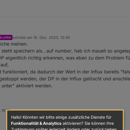
schrieb am
16. Dez. 2020, 13:40
ELOPER
zuletzt editiert von
eiche meinen.
t der richtigen Einstellung den DP erzeugen.
 steht speichern als...auf
number
, hab ich mauell so angeleg
DP eigentlich richtig erkennen, was eben zu dem Problem füh
en, denn der Alias schaltet laut
@
crunchip
zwischen 0 und 1. Das Problem
auf,
 funktioniert, da dadurch der Wert in der Influx bereits "fa
gestoppt werden, der DP in der Influx gelöscht und anschli
unter" aktiviert werden.
, 19:25
Hallo! Könnten wir bitte einige zusätzliche Dienste für
Funktionalität & Analytics
aktivieren? Sie können Ihre
plett
incl in der influx
und dann nochmal per script, mit der richtigen Ei
Zustimmung später jederzeit ändern oder zurückziehen.