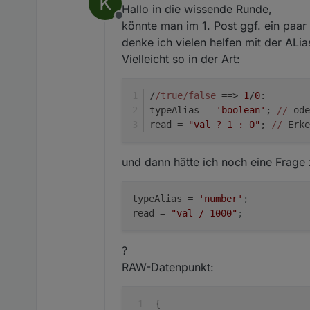
K
erzeugen.
Hallo in die wissende Runde,
Offline
könnte man im 1. Post ggf. ein paa
denke ich vielen helfen mit der ALia
Vielleicht so in der Art:
/
/true/false
 ==> 
1
/
0
:
typeAlias = 
'boolean'
; 
//
 ode
read = 
"val ? 1 : 0"
; 
//
 Erke
und dann hätte ich noch eine Frage
typeAlias
 = 
'number'
;
read
 = 
"val / 1000"
;
?
RAW-Datenpunkt:
{