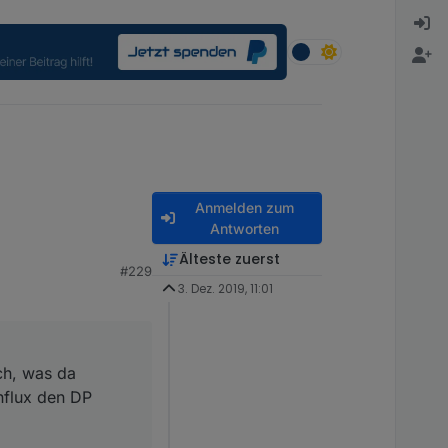
Anmelden zum
Antworten
s da angegeben ist. Da
Älteste zuerst
#229
ann das loggen
3. Dez. 2019, 11:01
ch, was da
nflux den DP