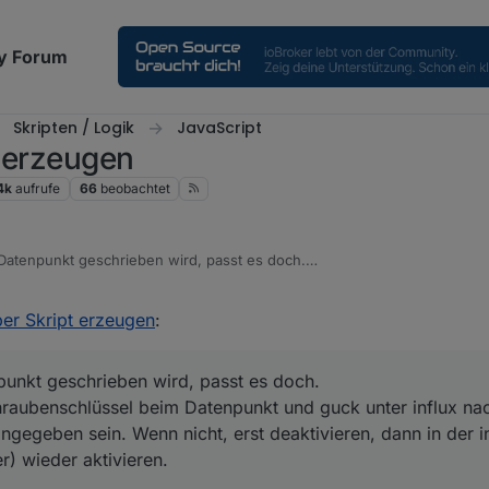
y Forum
Skripten / Logik
JavaScript
t erzeugen
4k
aufrufe
66
beobachtet
Datenpunkt geschrieben wird, passt es doch.
den Schraubenschlüssel beim Datenpunkt und guck unter influx nach, wa
. Wenn nicht, erst deaktivieren, dann in der influx den DP löschen, d
per Skript erzeugen
:
unkt geschrieben wird, passt es doch.
hraubenschlüssel beim Datenpunkt und guck unter influx na
gegeben sein. Wenn nicht, erst deaktivieren, dann in der i
) wieder aktivieren.