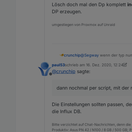
Lösch doch mal den Dp komplett
in
DP erzeugen.
umgestiegen von Proxmox auf Unraid
crunchip
@
Segway
wenn der typ numbe
es zuvor falsch eingetragen 
paul53
schrieb am
16. Dez. 2020, 12:24
Ich meinte dieses
zuletzt editiert von paul53
@
crunchip
sagte:
Offline
dann nochmal per script, mit der 
Die Einstellungen sollten passen, de
die Influx DB.
Bitte verzichtet auf Chat-Nachrichten, denn die
Produktiv: Asus PN 42 / N100 / 8 GB / 500 GB; 