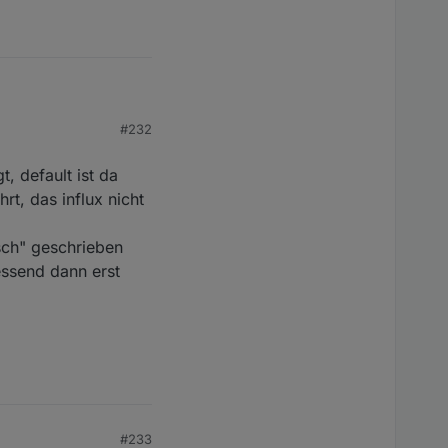
#232
t, default ist da
rt, das influx nicht
 ist offenbar die
lsch" geschrieben
essend dann erst
nstellung den DP
#233