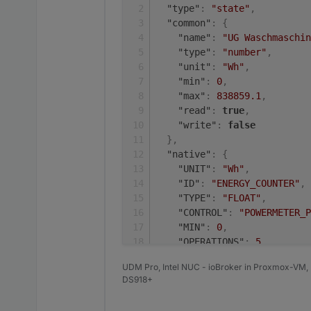
"type"
:
"state"
,
"common"
:
{
"name"
:
"UG Waschmaschin
"type"
:
"number"
,
"unit"
:
"Wh"
,
"min"
:
0
,
"max"
:
838859.1
,
"read"
:
true
,
"write"
:
false
}
,
"native"
:
{
"UNIT"
:
"Wh"
,
"ID"
:
"ENERGY_COUNTER"
,
"TYPE"
:
"FLOAT"
,
"CONTROL"
:
"POWERMETER_P
"MIN"
:
0
,
"OPERATIONS"
:
5
,
"MAX"
:
838859.1
,
UDM Pro, Intel NUC - ioBroker in Proxmox-VM, 
"FLAGS"
:
1
,
DS918+
"DEFAULT"
:
0
}
,