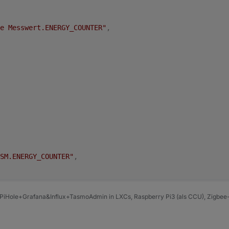
e Messwert.ENERGY_COUNTER"
,
SM.ENERGY_COUNTER"
,
PiHole+Grafana&Influx+TasmoAdmin in LXCs, Raspberry Pi3 (als CCU), Zigbee-