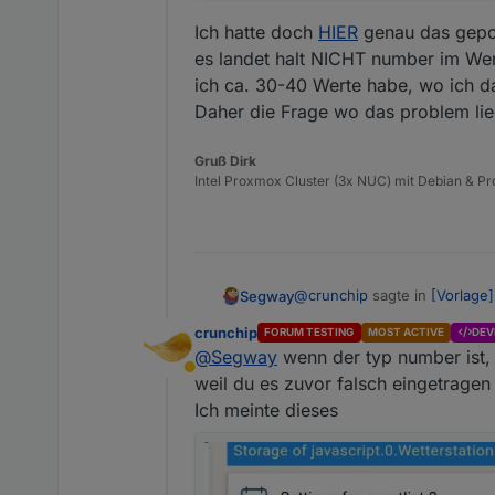
Ich hatte doch
HIER
genau das gepo
es landet halt NICHT number im Wer
ich ca. 30-40 Werte habe, wo ich d
Daher die Frage wo das problem lie
Gruß Dirk
Intel Proxmox Cluster (3x NUC) mit Debian & Pro
@
crunchip
sagte in
[Vorlage]
Segway
crunchip
FORUM TESTING
MOST ACTIVE
DEV
@
Segway
wenn der typ number ist, s
@
Segway
wenn 1 und 0 im
Abwesend
Klick doch rechts mal auf
weil du es zuvor falsch eingetragen 
Ich hatte doch
HIER
genau da
ist. Da muss number angeg
Ich meinte dieses
es landet halt NICHT number 
loggen (Number) wieder ak
40 Werte habe, wo ich das j
Daher die Frage wo das probl