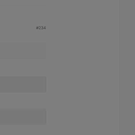
gen? Das würde denke
#234