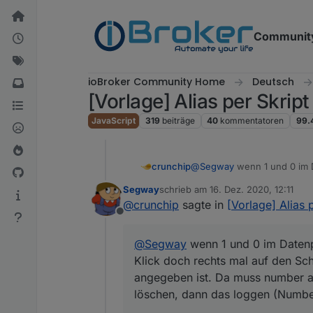
Weiter zum Inhalt
Communit
ioBroker Community Home
Deutsch
[Vorlage] Alias per Skrip
JavaScript
319
beiträge
40
kommentatoren
99.
crunchip
@
Segway
wenn 1 und 0 im 
Klick doch rechts mal auf 
Segway
schrieb am
16. Dez. 2020, 12:11
muss number angegeben sein
zuletzt editiert von
@
crunchip
sagte in
[Vorlage] Alias 
(Number) wieder aktivieren.
Offline
@
Segway
wenn 1 und 0 im Datenp
Klick doch rechts mal auf den Sc
angegeben ist. Da muss number an
löschen, dann das loggen (Number