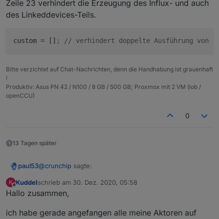
Zeile 23 verhindert die Erzeugung des Influx- und auch
        "number_to_duration_convert_seconds": 
        "number_to_duration_format": "",

des Linkeddevices-Teils.
        "number_to_datetime_convert_seconds": 
        "number_to_datetime_format": "",

custom
 = []
; // verhindert doppelte Ausführung von h
        "number_to_multi_condition": "",

        "boolean_convertTo": "",

        "boolean_to_string_value_true": "",

        "boolean_to_string_value_false": "",

Bitte verzichtet auf Chat-Nachrichten, denn die Handhabung ist grauenhaft
!
        "string_convertTo": "",

Produktiv: Asus PN 42 / N100 / 8 GB / 500 GB; Proxmox mit 2 VM (iob /
        "string_prefix": "",

openCCU)
        "string_suffix": "",

        "string_to_boolean_value_true": "",

0
        "string_to_boolean_value_false": "",

        "string_to_number_unit": "",

        "string_to_number_maxDecimal": "",

13 Tagen später
        "string_to_number_calculation": "",

        "string_to_number_calculation_readOnly
        "string_to_duration_format": "",

@
crunchip
sagte:
paul53
        "string_to_datetime_parser": "",

        "string_to_datetime_format": ""

Kuddel
schrieb am
30. Dez. 2020, 05:58
K
zuletzt editiert von
Offline
      }

Hallo zusammen,
wennn du per Script erstellst, lässt du den Part für
    },

influx weg.
    "alias": {

Zeile 23 verhindert die Erzeugung des Influx- und auch
ich habe gerade angefangen alle meine Aktoren auf
      "id": "linux-control.0.VM_Influx.info.is
des Linkeddevices-Teils.