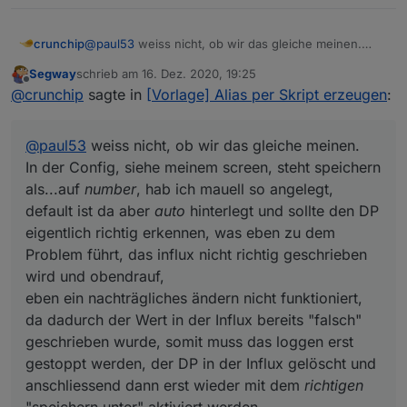
    "OPERATIONS": 5,

    "MAX": 838859.1,

crunchip
@
paul53
weiss nicht, ob wir das gleiche meinen.
    "FLAGS": 1,

In der Config, siehe meinem screen, steht speichern
    "DEFAULT": 0

Segway
schrieb am
16. Dez. 2020, 19:25
als...auf
number
, hab ich mauell so angelegt, default
  },

zuletzt editiert von
Offline
@
crunchip
sagte in
[Vorlage] Alias per Skript erzeugen
:
ist da aber
auto
hinterlegt und sollte den DP
  "from": "system.adapter.hm-rega.0",

eigentlich richtig erkennen, was eben zu dem
  "user": "system.user.admin",

Problem führt, das influx nicht richtig geschrieben
  "ts": 123123123,

@
paul53
weiss nicht, ob wir das gleiche meinen.
wird und obendrauf,
  "_id": "hm-rpc.0.blabla.ENERGY_COUNTER",

eben ein nachträgliches ändern nicht funktioniert, da
In der Config, siehe meinem screen, steht speichern
  "acl": {

dadurch der Wert in der Influx bereits "falsch"
    "object": 1636,

als...auf
number
, hab ich mauell so angelegt,
geschrieben wurde, somit muss das loggen erst
    "owner": "system.user.admin",

default ist da aber
auto
hinterlegt und sollte den DP
gestoppt werden, der DP in der Influx gelöscht und
    "ownerGroup": "system.group.administrator
eigentlich richtig erkennen, was eben zu dem
anschliessend dann erst wieder mit dem
richtigen
    "state": 1636

"speichern unter" aktiviert werden.
Problem führt, das influx nicht richtig geschrieben
  }

wird und obendrauf,
eben ein nachträgliches ändern nicht funktioniert,
da dadurch der Wert in der Influx bereits "falsch"
geschrieben wurde, somit muss das loggen erst
gestoppt werden, der DP in der Influx gelöscht und
anschliessend dann erst wieder mit dem
richtigen