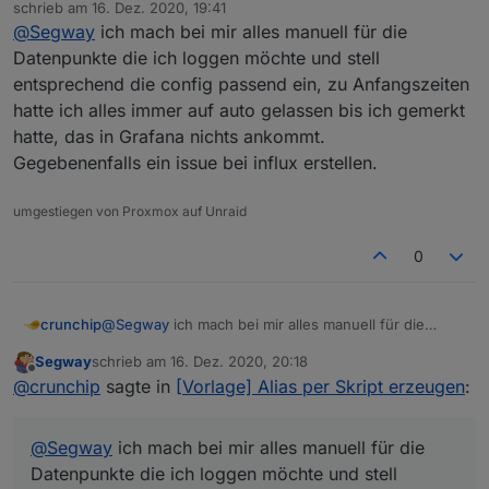
Offline
@
paul53
weiss nicht, ob wir das gleiche meinen.
schrieb am
16. Dez. 2020, 19:41
zuletzt editiert von
In der Config, siehe meinem screen, steht
@
Segway
ich mach bei mir alles manuell für die
genau richtig !!!
speichern als...auf
number
, hab ich mauell so
Datenpunkte die ich loggen möchte und stell
Beim anlegen steht der Datenpunkt auf AUTO aber
angelegt, default ist da aber
auto
hinterlegt und
entsprechend die config passend ein, zu Anfangszeiten
dabei legt Influx dann anscheinend ein Boolean an
Habs grad nochmal probiert ... geht nicht ...ich muss
sollte den DP eigentlich richtig erkennen, was
und NICHT wie konfiguriert ein number.
hatte ich alles immer auf auto gelassen bis ich gemerkt
manuell Hand anlegen und den DP aus der Influx
eben zu dem Problem führt, das influx nicht
löschen
richtig geschrieben wird und obendrauf,
hatte, das in Grafana nichts ankommt.
eben ein nachträgliches ändern nicht
Gegebenenfalls ein issue bei influx erstellen.
funktioniert, da dadurch der Wert in der Influx
bereits "falsch" geschrieben wurde, somit muss
umgestiegen von Proxmox auf Unraid
das loggen erst gestoppt werden, der DP in der
Influx gelöscht und anschliessend dann erst
0
wieder mit dem
richtigen
"speichern unter"
aktiviert werden.
crunchip
@
Segway
ich mach bei mir alles manuell für die
Datenpunkte die ich loggen möchte und stell
Segway
schrieb am
16. Dez. 2020, 20:18
entsprechend die config passend ein, zu
zuletzt editiert von
Offline
@
crunchip
sagte in
[Vorlage] Alias per Skript erzeugen
:
Anfangszeiten hatte ich alles immer auf auto
gelassen bis ich gemerkt hatte, das in Grafana nichts
ankommt.
@
Segway
ich mach bei mir alles manuell für die
Gegebenenfalls ein issue bei influx erstellen.
Datenpunkte die ich loggen möchte und stell