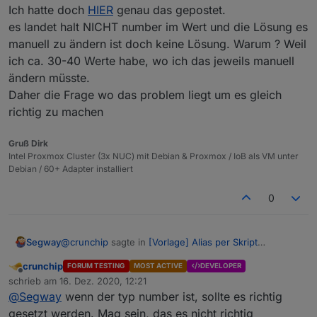
Ich hatte doch
HIER
genau das gepostet.
es landet halt NICHT number im Wert und die Lösung es
manuell zu ändern ist doch keine Lösung. Warum ? Weil
ich ca. 30-40 Werte habe, wo ich das jeweils manuell
ändern müsste.
Daher die Frage wo das problem liegt um es gleich
richtig zu machen
Gruß Dirk
Intel Proxmox Cluster (3x NUC) mit Debian & Proxmox / IoB als VM unter
Debian / 60+ Adapter installiert
0
@
crunchip
sagte in
[Vorlage] Alias per Skript
Segway
erzeugen
:
crunchip
FORUM TESTING
MOST ACTIVE
DEVELOPER
Offline
@
Segway
wenn 1 und 0 im Datenpunkt
schrieb am
16. Dez. 2020, 12:21
zuletzt editiert von
geschrieben wird, passt es doch.
@
Segway
wenn der typ number ist, sollte es richtig
Ich hatte doch
HIER
genau das gepostet.
Klick doch rechts mal auf den
gesetzt werden. Mag sein, das es nicht richtig