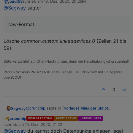
paul53
schrieb am
16. Dez. 2020, 20:29
Ja das weiss ich. Ich habs nun nochmal komplett neu
zuletzt editiert von paul53
Offline
@
Segway
sagte:
gemacht, allerdings wird mir in der Übersicht
angezeigt "1" aber in der datenbank landet true ?????
iobroker Übersicht:
raw-Format:
iobroker InfluxDB:
raw-Format:
Lösche
common.custom.linkeddevices.0
(Zeilen 21 bis
59).
{

  "type": "state",

  "common": {

Bitte verzichtet auf Chat-Nachrichten, denn die Handhabung ist grauenhaft
    "name": "VM Influx",

!
    "desc": "per Script erstellt",

Produktiv: Asus PN 42 / N100 / 8 GB / 500 GB; Proxmox mit 2 VM (iob /
    "type": "number",

openCCU)
    "read": true,

    "write": false,

0
    "role": "value",

    "custom": {

      "influxdb.0": {

@
crunchip
sagte in
[Vorlage] Alias per Skript
Segway
        "enabled": true,

erzeugen
:
        "changesOnly": true,

crunchip
FORUM TESTING
MOST ACTIVE
DEVELOPER
        "debounce": "",

Offline
@
Segway
ich mach bei mir alles manuell für die
schrieb am
16. Dez. 2020, 21:22
zuletzt editiert von
        "maxLength": 10,

Datenpunkte die ich loggen möchte und stell
@
Segway
du kannst doch Datenpunkte anlegen, egal
        "retention": 0,
