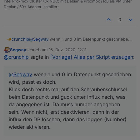
Intel Proxmox Cluster (3x NUC) mit Debian & Proxmox / IoB als VM unter
Debian / 60+ Adapter installiert
0
crunchip
@
Segway
wenn 1 und 0 im Datenpunkt geschrieben
wird, passt es doch.
Segway
schrieb am
16. Dez. 2020, 12:11
Klick doch rechts mal auf den Schraubenschlüssel
zuletzt editiert von
Offline
@
crunchip
sagte in
[Vorlage] Alias per Skript erzeugen
:
beim Datenpunkt und guck unter influx nach, was da
angegeben ist. Da muss number angegeben sein.
Wenn nicht, erst deaktivieren, dann in der influx den
@
Segway
wenn 1 und 0 im Datenpunkt geschrieben
DP löschen, dann das loggen (Number) wieder
aktivieren.
wird, passt es doch.
Klick doch rechts mal auf den Schraubenschlüssel
beim Datenpunkt und guck unter influx nach, was
da angegeben ist. Da muss number angegeben
sein. Wenn nicht, erst deaktivieren, dann in der
influx den DP löschen, dann das loggen (Number)
wieder aktivieren.