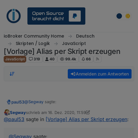
Weiter zum Inhalt
ioBroker Community Home
Deutsch
Skripten / Logik
JavaScript
[Vorlage] Alias per Skript erzeugen
JavaScript
319
40
99.4k
66
Anmelden zum Antworten
@
Segway
sagte:
paul53
Segway
schrieb am
16. Dez. 2020, 11:59
zuletzt editiert von Segway
Offline
das Skript anscheinend den "storgaeType:
@
paul53
sagte in
[Vorlage] Alias per Skript erzeugen
:
Boolean" trotzdem setzt und NICHT auf number !
Das macht nicht das Skript, sondern muss eine
Einstellung für die DB sein.
@
Segway
sagte: