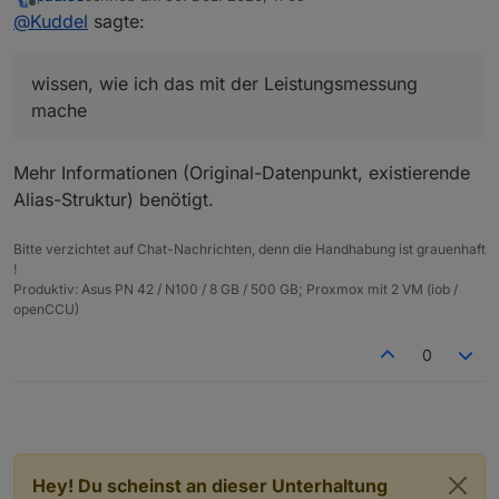
Jetzt muss ich nur noch wissen, wie ich das mit der
zuletzt editiert von
Offline
@
Kuddel
sagte:
Leistungsmessung mache
wissen, wie ich das mit der Leistungsmessung
mache
Mehr Informationen (Original-Datenpunkt, existierende
Alias-Struktur) benötigt.
Bitte verzichtet auf Chat-Nachrichten, denn die Handhabung ist grauenhaft
!
Produktiv: Asus PN 42 / N100 / 8 GB / 500 GB; Proxmox mit 2 VM (iob /
openCCU)
0
Hey! Du scheinst an dieser Unterhaltung