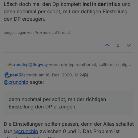
Lösch doch mal den Dp komplett
incl in der influx
und
dann nochmal per script, mit der richtigen Einstellung
den DP erzeugen.
umgestiegen von Proxmox auf Unraid
0
crunchip
@
Segway
wenn der typ number ist, sollte es richtig
gesetzt werden. Mag sein, das es nicht richtig
paul53
schrieb am
16. Dez. 2020, 12:24
funktionierte, weil du es zuvor falsch eingetragen
zuletzt editiert von paul53
Offline
@
crunchip
sagte:
hattest im Script.
Ich meinte dieses
dann nochmal per script, mit der richtigen
Einstellung den DP erzeugen.
Die Einstellungen sollten passen, denn der Alias schaltet
laut
@
crunchip
zwischen 0 und 1. Das Problem ist