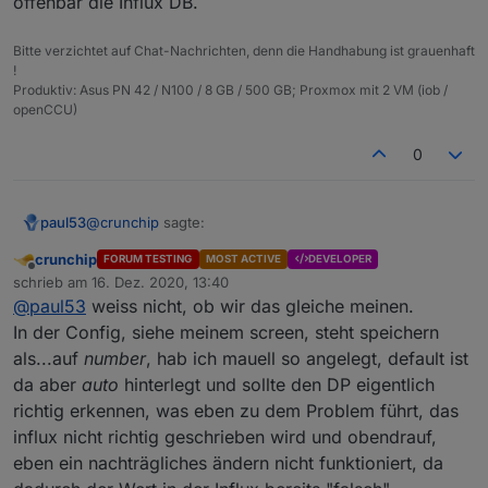
offenbar die Influx DB.
Bitte verzichtet auf Chat-Nachrichten, denn die Handhabung ist grauenhaft
!
Produktiv: Asus PN 42 / N100 / 8 GB / 500 GB; Proxmox mit 2 VM (iob /
openCCU)
Lösch doch mal den Dp komplett
incl in der influx
0
und dann nochmal per script, mit der richtigen
Einstellung den DP erzeugen.
@
crunchip
sagte:
paul53
crunchip
FORUM TESTING
MOST ACTIVE
DEVELOPER
Offline
dann nochmal per script, mit der richtigen
schrieb am
16. Dez. 2020, 13:40
zuletzt editiert von
Einstellung den DP erzeugen.
@
paul53
weiss nicht, ob wir das gleiche meinen.
Die Einstellungen sollten passen, denn der Alias
In der Config, siehe meinem screen, steht speichern
schaltet laut
@
crunchip
zwischen 0 und 1. Das Problem
als...auf
number
, hab ich mauell so angelegt, default ist
ist offenbar die Influx DB.
da aber
auto
hinterlegt und sollte den DP eigentlich
richtig erkennen, was eben zu dem Problem führt, das
influx nicht richtig geschrieben wird und obendrauf,
eben ein nachträgliches ändern nicht funktioniert, da