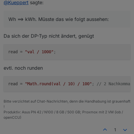
@
Kueppert
sagte:
"owner"
:
"system.user.admin"
,
Das würde denke ich vielen helfen mit der ALias-
typeAlias = 'boolean'; // oder 'number'

und dann hätte ich noch eine Frage zu Wh ==> kWh.
"ownerGroup"
Erstellung inkl. Konvertierung von DPs.
:
"system.group.administrator"
,
Müsste das wie folgt aussehen:
Vielleicht so in der Art:
"state"
:
1636
Wh ==> kWh. Müsste das wie folgt aussehen:
typeAlias = 'number';

}
}
?
RAW-Datenpunkt:
Da sich der DP-Typ nicht ändert, genügt
{

  "type": "state",

read
 = 
"val / 1000"
;
  "common": {

    "name": "UG Waschmaschine Messwert.ENERG
    "type": "number",

evtl. noch runden
    "unit": "Wh",

    "min": 0,

    "max": 838859.1,

read
 = 
"Math.round(val / 10) / 100"
; // 2 Nachkommas
    "read": true,

    "write": false

  },

Bitte verzichtet auf Chat-Nachrichten, denn die Handhabung ist grauenhaft
  "native": {

!
    "UNIT": "Wh",

Produktiv: Asus PN 42 / N100 / 8 GB / 500 GB; Proxmox mit 2 VM (iob /
    "ID": "ENERGY_COUNTER",

openCCU)
    "TYPE": "FLOAT",

    "CONTROL": "POWERMETER_PSM.ENERGY_COUNTER
1
    "MIN": 0,
