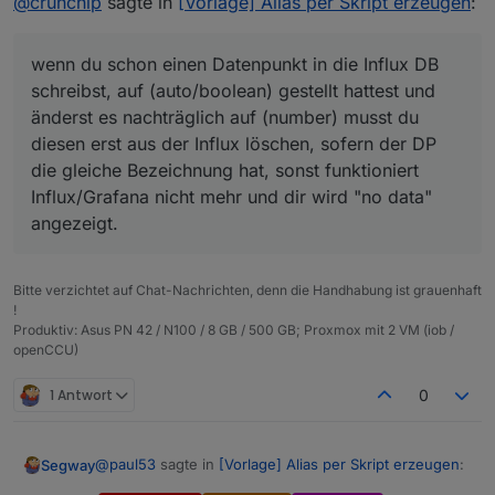
@
crunchip
sagte in
[Vorlage] Alias per Skript erzeugen
:
die Influx schreiben kann ?
liegt.
@
Segway
sagte in
[Vorlage] Alias per Skript
Ich weiss es einfach nicht und bisher, so leid es mir
erzeugen
:
tut, habe ich noch nirgends eine Lösung gelesen -->
wenn du schon einen Datenpunkt in die Influx DB
mag sein dass sie irgendwo steht und auf meine
schreibst, auf (auto/boolean) gestellt hattest und
Dummheit zurückzuführen ist, dass ich Sie nicht
hat das schon als PR auf Github gepostet.
erkannt habe.
änderst es nachträglich auf (number) musst du
Nicht falsch verstehen aber so kommt es für mich als
diesen erst aus der Influx löschen, sofern der DP
Der PR hat nichts mit Influx zu tun, sondern
Laie halt rüber.
die gleiche Bezeichnung hat, sonst funktioniert
betrifft iobroker.linux-control.
Influx/Grafana nicht mehr und dir wird "no data"
angezeigt.
Bitte verzichtet auf Chat-Nachrichten, denn die Handhabung ist grauenhaft
!
Produktiv: Asus PN 42 / N100 / 8 GB / 500 GB; Proxmox mit 2 VM (iob /
openCCU)
1 Antwort
0
@
paul53
sagte in
[Vorlage] Alias per Skript erzeugen
:
Segway