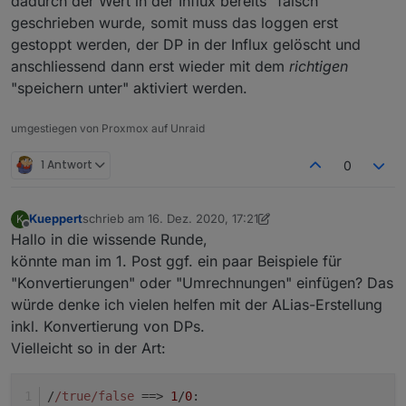
dadurch der Wert in der Influx bereits "falsch"
geschrieben wurde, somit muss das loggen erst
gestoppt werden, der DP in der Influx gelöscht und
anschliessend dann erst wieder mit dem
richtigen
"speichern unter" aktiviert werden.
umgestiegen von Proxmox auf Unraid
1 Antwort
0
Kueppert
schrieb am
16. Dez. 2020, 17:21
K
zuletzt editiert von Kueppert
Offline
Hallo in die wissende Runde,
könnte man im 1. Post ggf. ein paar Beispiele für
"Konvertierungen" oder "Umrechnungen" einfügen? Das
würde denke ich vielen helfen mit der ALias-Erstellung
inkl. Konvertierung von DPs.
Vielleicht so in der Art:
/
/true/false
 ==> 
1
/
0
: