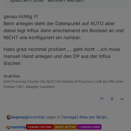
"speichern unter" aktiviert werden.
genau richtig !!!
Beim anlegen steht der Datenpunkt auf AUTO aber
dabei legt Influx dann anscheinend ein Boolean an und
NICHT wie konfiguriert ein number.
Habs grad nochmal probiert ... geht nicht ...ich muss
manuell Hand anlegen und den DP aus der Influx
löschen
Gruß Dirk
Intel Proxmox Cluster (3x NUC) mit Debian & Proxmox / IoB als VM unter
Debian / 60+ Adapter installiert
0
@
crunchip
sagte in
[Vorlage] Alias per Skript
Segway
erzeugen
:
crunchip
FORUM TESTING
MOST ACTIVE
DEVELOPER