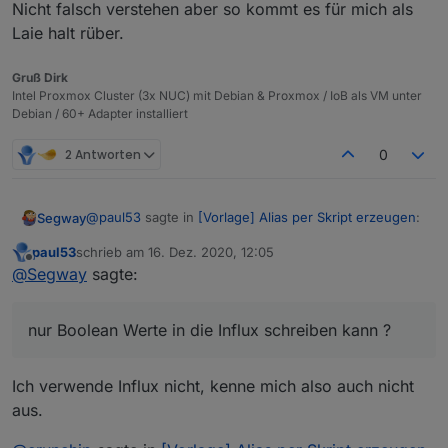
Nicht falsch verstehen aber so kommt es für mich als
Laie halt rüber.
Gruß Dirk
Intel Proxmox Cluster (3x NUC) mit Debian & Proxmox / IoB als VM unter
Debian / 60+ Adapter installiert
2 Antworten
0
@
paul53
sagte in
[Vorlage] Alias per Skript erzeugen
:
Segway
paul53
schrieb am
16. Dez. 2020, 12:05
zuletzt editiert von
Offline
@
Segway
sagte:
@
Segway
sagte:
Ja dann weiss ich es auch nicht mehr wo hier das
das Skript anscheinend den "storgaeType:
problem liegt. Ich blicke als Laie nunmal da nicht
nur Boolean Werte in die Influx schreiben kann ?
Boolean" trotzdem setzt und NICHT auf
durch.
Zu deiner Aussage
number !
Fakt ist, ich habe das Skript genutzt und es
@
paul53
sagte in
[Vorlage] Alias per Skript erzeugen
:
entsprechend angepasst und es funktioniert auch,
Ich verwende Influx nicht, kenne mich also auch nicht
Das macht nicht das Skript, sondern muss eine
dass der Wert in iobroker mit 0 und 1 landet. In Influx
aus.
Das macht nicht das Skript, sondern muss eine
Einstellung für die DB sein.
landet aber nunmal true / false.
Einstellung für die DB sein.
soll mir das jetzt sagen, dass ich nur Boolean Werte in
Ich kann nicht mehr erkennen wo nun das Problem