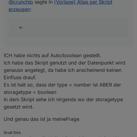
@
crunchip
sagte in
[Vorlage] Alias per Skript
aus.
erzeugen
:
@
crunchip
sagte in
[Vorlage] Alias per Skript erzeugen
:
wenn du schon einen Datenpunkt in die Influx DB
schreibst, auf (auto/boolean) gestellt hattest und
änderst es nachträglich auf (number) musst du
diesen erst aus der Influx löschen, sofern der DP
die gleiche Bezeichnung hat, sonst funktioniert
ICH habe nichts auf Auto/boolean gestellt.
Influx/Grafana nicht mehr und dir wird "no data"
Ich habe das Skript genutzt und der Datenpunkt wird
angezeigt.
genauso angelegt, da habe ich anscheinend keinen
Einfluss drauf.
Es ist halt so, dass der type = number ist ABER der
storagetype = boolean
In dem Skript sehe ich nirgends wo der storagetype
gesetzt wird.
Und genau das ist ja meineFrage.
Gruß Dirk