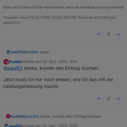
Bitte verzichtet auf Chat-Nachrichten, denn die Handhabung ist grauenhaft
Spoiler
!
Produktiv: Asus PN 42 / N100 / 8 GB / 500 GB; Proxmox mit 2 VM (iob /
openCCU)
Problem 1: Ich finde den DP unter alias.0 nicht wieder
0
Problem 2: Fehlermeldung beim erneuten Ausführen
Problem 3: Wie erweitere ich den Alias jetzt um die
Leistungsmessung
@
Kuddel
sagte:
paul53
Vielen Dank schon einmal für eure Hilfe
Kuddel
schrieb am
30. Dez. 2020, 11:01
K
zuletzt editiert von
Offline
@
paul53
danke, konnte den Eintrag löschen.
Ich finde den DP unter alias.0 nicht wieder
Jetzt muss ich nur noch wissen, wie ich das mit der
Instanz admin.0 neu starten (
nicht stoppen
!).
Leistungsmessung mache
0
@
paul53
danke, konnte den Eintrag löschen.
Kuddel
K
paul53
schrieb am
30. Dez. 2020, 11:05