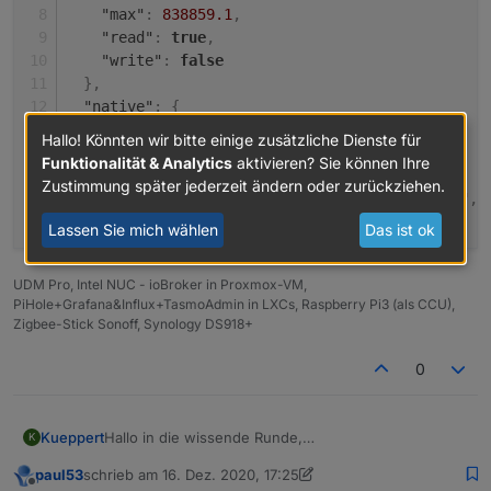
"max"
:
838859.1
,
"read"
:
true
,
"write"
:
false
}
,
"native"
:
{
"UNIT"
:
"Wh"
,
Hallo! Könnten wir bitte einige zusätzliche Dienste für
"ID"
:
"ENERGY_COUNTER"
,
Funktionalität & Analytics
aktivieren? Sie können Ihre
"TYPE"
:
"FLOAT"
,
Zustimmung später jederzeit ändern oder zurückziehen.
"CONTROL"
:
"POWERMETER_PSM.ENERGY_COUNTER"
,
"MIN"
:
0
,
Lassen Sie mich wählen
Das ist ok
"OPERATIONS"
:
5
,
"MAX"
:
838859.1
,
UDM Pro, Intel NUC - ioBroker in Proxmox-VM,
"FLAGS"
:
1
,
PiHole+Grafana&Influx+TasmoAdmin in LXCs, Raspberry Pi3 (als CCU),
"DEFAULT"
:
0
Zigbee-Stick Sonoff, Synology DS918+
}
,
"from"
:
"system.adapter.hm-rega.0"
,
0
"user"
:
"system.user.admin"
,
"ts"
:
123123123
,
"_id"
:
"hm-rpc.0.blabla.ENERGY_COUNTER"
,
Hallo in die wissende Runde,
Kueppert
K
"acl"
:
{
könnte man im 1. Post ggf. ein paar Beispiele für
"object"
:
1636
,
paul53
schrieb am
16. Dez. 2020, 17:25
"Konvertierungen" oder "Umrechnungen" einfügen?
//true/false ==> 1/0:

zuletzt editiert von paul53
Offline