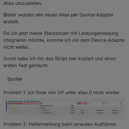
Alias umzustellen.
      "read": "val ? 1 : 0"

    }

Bisher wurden alle neuen Alias per Device-Adapter
  },

  "native": {},

erstellt.
  "from": "system.adapter.javascript.0",

  "user": "system.user.admin",

Da ich jetzt meine Steckdosen mit Leistungsmessung
  "ts": 1608037099330,

integrieren möchte, komme ich mit dem Device-Adapter
  "_id": "alias.0.linux-control.0.VM_Influx.i
nicht weiter.
  "acl": {

    "object": 1636,

Somit habe ich mir das Skript hier kopiert und einen
    "state": 1636,

    "owner": "system.user.admin",

ersten Test gemacht:
    "ownerGroup": "system.group.administrator"
  }

Spoiler
Problem 1: Ich finde den DP unter alias.0 nicht wieder
Problem 2: Fehlermeldung beim erneuten Ausführen