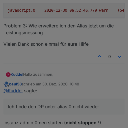
javascript.0
2020-12-30 06:52:46.779	
warn
(546
Problem 3: Wie erweitere ich den Alias jetzt um die
Leistungsmessung
Vielen Dank schon einmal für eure Hilfe
0
Hallo zusammen,
Kuddel
K
paul53
schrieb am
30. Dez. 2020, 10:48
ich habe gerade angefangen alle meine Aktoren auf
zuletzt editiert von
Offline
@
Kuddel
sagte:
Alias umzustellen.
Bisher wurden alle neuen Alias per Device-Adapter
erstellt.
Ich finde den DP unter alias.0 nicht wieder
Da ich jetzt meine Steckdosen mit Leistungsmessung
integrieren möchte, komme ich mit dem Device-
Adapter nicht weiter.
Somit habe ich mir das Skript hier kopiert und einen
Instanz admin.0 neu starten (
nicht stoppen
!).
ersten Test gemacht: