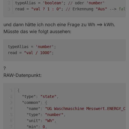
typeAlias = 
'boolean'
; 
//
 oder 
'number'
read = 
"val ? 1 : 0"
; 
//
 Erkennung 
"Aus"
 --> 
fals
und dann hätte ich noch eine Frage zu Wh ==> kWh.
Müsste das wie folgt aussehen:
typeAlias
 = 
'number'
;
read
 = 
"val / 1000"
;
?
RAW-Datenpunkt:
{
"type"
:
"state"
,
"common"
:
{
"name"
:
"UG Waschmaschine Messwert.ENERGY_CO
"type"
:
"number"
,
"unit"
:
"Wh"
,
"min"
:
0
,