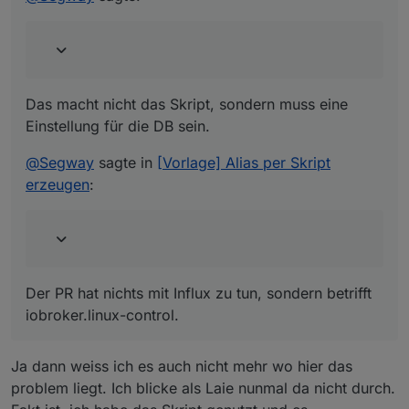
@
Segway
sagte in
[Vorlage] Alias per Skript erzeugen
:
hat das schon als PR auf Github gepostet.
Das macht nicht das Skript, sondern muss eine
Der PR hat nichts mit Influx zu tun, sondern betrifft
iobroker.linux-control.
Einstellung für die DB sein.
@
Segway
sagte in
[Vorlage] Alias per Skript
erzeugen
:
Der PR hat nichts mit Influx zu tun, sondern betrifft
iobroker.linux-control.
Ja dann weiss ich es auch nicht mehr wo hier das
problem liegt. Ich blicke als Laie nunmal da nicht durch.