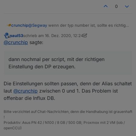
0
crunchip
@
Segway
wenn der typ number ist, sollte es richtig
gesetzt werden. Mag sein, das es nicht richtig
paul53
schrieb am
16. Dez. 2020, 12:24
funktionierte, weil du es zuvor falsch eingetragen
zuletzt editiert von paul53
Offline
@
crunchip
sagte:
hattest im Script.
Ich meinte dieses
dann nochmal per script, mit der richtigen
Einstellung den DP erzeugen.
Die Einstellungen sollten passen, denn der Alias schaltet
laut
@
crunchip
zwischen 0 und 1. Das Problem ist
offenbar die Influx DB.
Bitte verzichtet auf Chat-Nachrichten, denn die Handhabung ist grauenhaft
!
Produktiv: Asus PN 42 / N100 / 8 GB / 500 GB; Proxmox mit 2 VM (iob /
openCCU)