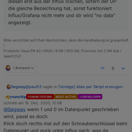
diesen erst aus der Influx löschen, sofern der DP
Der PR hat nichts mit Influx zu tun, sondern
Laie halt rüber.
die gleiche Bezeichnung hat, sonst funktioniert
betrifft iobroker.linux-control.
Influx/Grafana nicht mehr und dir wird "no data"
angezeigt.
Bitte verzichtet auf Chat-Nachrichten, denn die Handhabung ist grauenhaft
!
Produktiv: Asus PN 42 / N100 / 8 GB / 500 GB; Proxmox mit 2 VM (iob /
openCCU)
1 Antwort
0
@
paul53
sagte in
[Vorlage] Alias per Skript erzeugen
:
Segway
crunchip
FORUM TESTING
MOST ACTIVE
DEVELOPER
Abwesend
@
Segway
sagte:
schrieb am
16. Dez. 2020, 12:08
zuletzt editiert von
@
Segway
wenn 1 und 0 im Datenpunkt geschrieben
Ja dann weiss ich es auch nicht mehr wo hier das
wird, passt es doch.
das Skript anscheinend den "storgaeType:
problem liegt. Ich blicke als Laie nunmal da nicht
Klick doch rechts mal auf den Schraubenschlüssel beim
Boolean" trotzdem setzt und NICHT auf
durch.
Zu deiner Aussage
number !
Fakt ist, ich habe das Skript genutzt und es
Datenpunkt und guck unter influx nach, was da
@
paul53
sagte in
[Vorlage] Alias per Skript erzeugen
: