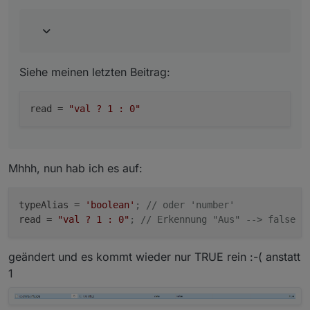
Siehe meinen letzten Beitrag:
read
 = 
"val ? 1 : 0"
Mhhh, nun hab ich es auf:
typeAlias
 = 
'boolean'
; // oder 'number'
read
 = 
"val ? 1 : 0"
; // Erkennung "Aus" --> false e
geändert und es kommt wieder nur TRUE rein :-( anstatt
1