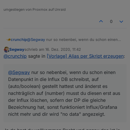
umgestiegen von Proxmox auf Unraid
0
@
Segway
nur so nebenbei, wenn du schon einen
crunchip
Datenpunkt in die Influx DB schreibst, auf
Segway
schrieb am
16. Dez. 2020, 11:42
(auto/boolean) gestellt hattest und änderst es
PS: mit nem blockly wärst schneller und einfacher
zuletzt editiert von
Offline
@
crunchip
sagte in
[Vorlage] Alias per Skript erzeugen
:
nachträglich auf (number) musst du diesen erst aus
gewesen
der Influx löschen, sofern der DP die gleiche
hab oben dein RAW nochmal angesehen,
Bezeichnung hat, sonst funktioniert Influx/Grafana
ist das nicht doppelt gemoppelt, alias und
@
Segway
nur so nebenbei, wenn du schon einen
nicht mehr und dir wird "no data" angezeigt.
linkeddevices für den DP zu verwenden oder hab ich
nen Denkfehler??
Datenpunkt in die Influx DB schreibst, auf
(auto/boolean) gestellt hattest und änderst es
nachträglich auf (number) musst du diesen erst aus
der Influx löschen, sofern der DP die gleiche
Bezeichnung hat, sonst funktioniert Influx/Grafana
nicht mehr und dir wird "no data" angezeigt.