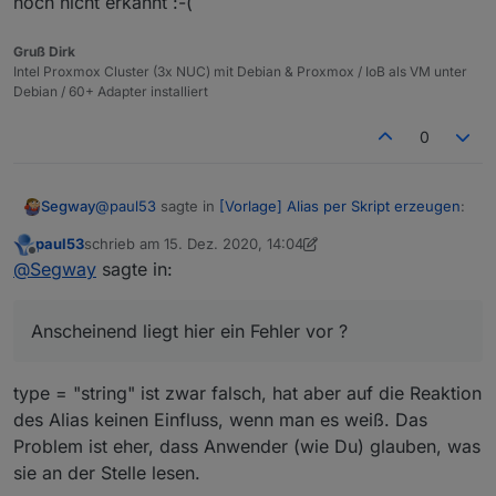
noch nicht erkannt :-(
        "string_to_boolean_value_true": "",

        "string_to_boolean_value_false": "",

Gruß Dirk
        "string_to_number_unit": "",

Intel Proxmox Cluster (3x NUC) mit Debian & Proxmox / IoB als VM unter
        "string_to_number_maxDecimal": "",

Debian / 60+ Adapter installiert
        "string_to_number_calculation": "",

        "string_to_number_calculation_readOnly
0
        "string_to_duration_format": "",

        "string_to_datetime_parser": "",

        "string_to_datetime_format": ""

@
paul53
sagte in
[Vorlage] Alias per Skript erzeugen
:
Segway
      }

    },

paul53
schrieb am
15. Dez. 2020, 14:04
    "alias": {

zuletzt editiert von paul53
Offline
@
Segway
sagte:
@
Segway
sagte in:
      "id": "linux-control.0.VM_Influx.info.is
      "read": "val ? 1 : 0"

Du überforderst mich gerade.
    }

Datenpunkt true / false --> type = string
Anscheinend liegt hier ein Fehler vor ? Ich habe
Anscheinend liegt hier ein Fehler vor ?
  },

diesen noch nicht erkannt :-(
  "native": {},

  "from": "system.adapter.javascript.0",

type = "string" ist falsch. Habe PR auf Github
type = "string" ist zwar falsch, hat aber auf die Reaktion
  "user": "system.user.admin",

erstellt.
des Alias keinen Einfluss, wenn man es weiß. Das
  "ts": 1608037099330,

  "_id": "alias.0.linux-control.0.VM_Influx.i
Problem ist eher, dass Anwender (wie Du) glauben, was
  "acl": {

sie an der Stelle lesen.
    "object": 1636,
