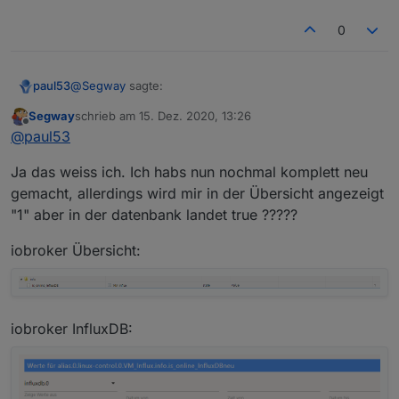
0
@
Segway
sagte:
paul53
Segway
schrieb am
15. Dez. 2020, 13:26
zuletzt editiert von
Offline
typeAlias = 'boolean'; // oder 'number'
@
paul53
Ja das weiss ich. Ich habs nun nochmal komplett neu
Das ist falsch !! Lesen !!!
gemacht, allerdings wird mir in der Übersicht angezeigt
"1" aber in der datenbank landet true ?????
iobroker Übersicht:
iobroker InfluxDB: