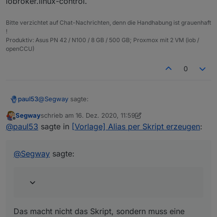
iobroker.linux-control.
Bitte verzichtet auf Chat-Nachrichten, denn die Handhabung ist grauenhaft
!
Produktiv: Asus PN 42 / N100 / 8 GB / 500 GB; Proxmox mit 2 VM (iob /
openCCU)
0
@
Segway
sagte:
paul53
Segway
schrieb am
16. Dez. 2020, 11:59
zuletzt editiert von Segway
Offline
das Skript anscheinend den "storgaeType:
@
paul53
sagte in
[Vorlage] Alias per Skript erzeugen
:
Boolean" trotzdem setzt und NICHT auf number !
Das macht nicht das Skript, sondern muss eine
Einstellung für die DB sein.
@
Segway
sagte:
@
Segway
sagte in
[Vorlage] Alias per Skript erzeugen
:
hat das schon als PR auf Github gepostet.
Das macht nicht das Skript, sondern muss eine
Der PR hat nichts mit Influx zu tun, sondern betrifft