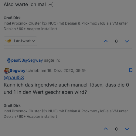
Also warte ich mal :-(
Gruß Dirk
Intel Proxmox Cluster (3x NUC) mit Debian & Proxmox / IoB als VM unter
Debian / 60+ Adapter installiert
1 Antwort
0
@
Segway
sagte in:
paul53
Segway
schrieb am
16. Dez. 2020, 09:19
zuletzt editiert von
Offline
Anscheinend liegt hier ein Fehler vor ?
@
paul53
Kann ich das irgendwie auch manuell lösen, dass die 0
und 1 in den Wert geschrieben wird?
type = "string" ist zwar falsch, hat aber auf die Reaktion
des Alias keinen Einfluss, wenn man es weiß. Das
Problem ist eher, dass Anwender (wie Du) glauben,
Das Problem mit der DB ist eher der "storageType".
Gruß Dirk
was sie an der Stelle lesen.
Intel Proxmox Cluster (3x NUC) mit Debian & Proxmox / IoB als VM unter
Debian / 60+ Adapter installiert
0