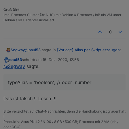
Gruß Dirk
Intel Proxmox Cluster (3x NUC) mit Debian & Proxmox / IoB als VM unter
Debian / 60+ Adapter installiert
0
@
paul53
sagte in
[Vorlage] Alias per Skript erzeugen
:
Segway
paul53
schrieb am
15. Dez. 2020, 12:56
zuletzt editiert von
Offline
@
Segway
sagte:
@
Segway
sagte:
Mhhh, nun hab ich es auf:
bei true eine 0 im Punkt
typeAlias = 'boolean'; // oder 'number'
typeAlias = 'boolean'; // oder 'number'

Siehe meinen letzten Beitrag:
geändert und es kommt wieder nur TRUE rein :-(
Das ist falsch !! Lesen !!!
anstatt 1
Bitte verzichtet auf Chat-Nachrichten, denn die Handhabung ist grauenhaft
!
Produktiv: Asus PN 42 / N100 / 8 GB / 500 GB; Proxmox mit 2 VM (iob /
openCCU)