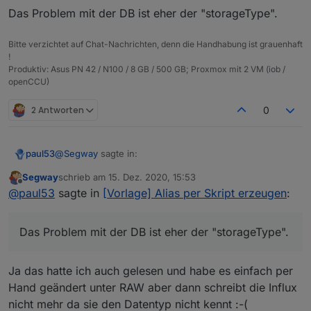
    "state": 1636,

Das Problem mit der DB ist eher der "storageType".
    "owner": "system.user.admin",

    "ownerGroup": "system.group.administrator"
  }

Bitte verzichtet auf Chat-Nachrichten, denn die Handhabung ist grauenhaft
!
Produktiv: Asus PN 42 / N100 / 8 GB / 500 GB; Proxmox mit 2 VM (iob /
openCCU)
2 Antworten
0
@
Segway
sagte in:
paul53
Segway
schrieb am
15. Dez. 2020, 15:53
zuletzt editiert von
Offline
Anscheinend liegt hier ein Fehler vor ?
@
paul53
sagte in
[Vorlage] Alias per Skript erzeugen
:
type = "string" ist zwar falsch, hat aber auf die Reaktion
Das Problem mit der DB ist eher der "storageType".
des Alias keinen Einfluss, wenn man es weiß. Das
Problem ist eher, dass Anwender (wie Du) glauben,
Das Problem mit der DB ist eher der "storageType".
was sie an der Stelle lesen.
Ja das hatte ich auch gelesen und habe es einfach per
Hand geändert unter RAW aber dann schreibt die Influx
nicht mehr da sie den Datentyp nicht kennt :-(