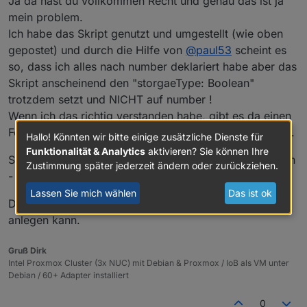
Ja da hast du vollkommen Recht und genau das ist ja
mein problem.
Ich habe das Skript genutzt und umgestellt (wie oben
gepostet) und durch die Hilfe von
@
paul53
scheint es
so, dass ich alles nach number deklariert habe aber das
Skript anscheinend den "storgaeType: Boolean"
trotzdem setzt und NICHT auf number !
Wenn ich das richtig verstanden habe, gibt es da einen
Fehler und er hat das schon als PR auf Github gepostet.
Hallo! Könnten wir bitte einige zusätzliche Dienste für
Funktionalität & Analytics
aktivieren? Sie können Ihre
Somit kann ich es nicht durch das Skript richtig anlegen
Zustimmung später jederzeit ändern oder zurückziehen.
- ist jedenfalls meine Schlussfolgerung daraus.
Lassen Sie mich wählen
Das ist ok
Daher die Frage ob ich da manuell irgendwie Hand
anlegen kann.
Gruß Dirk
Intel Proxmox Cluster (3x NUC) mit Debian & Proxmox / IoB als VM unter
Debian / 60+ Adapter installiert
0