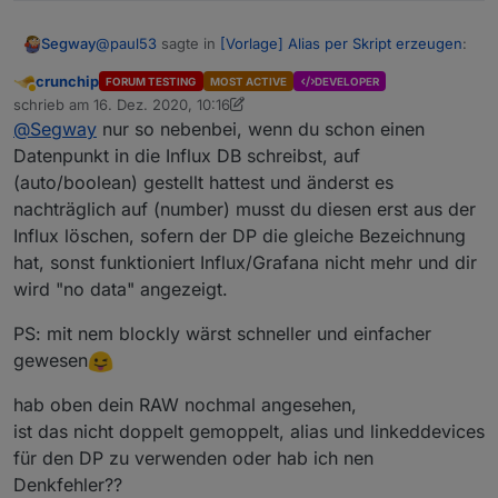
@
paul53
sagte in
[Vorlage] Alias per Skript erzeugen
:
Segway
crunchip
FORUM TESTING
MOST ACTIVE
DEVELOPER
Abwesend
Das Problem mit der DB ist eher der
schrieb am
16. Dez. 2020, 10:16
zuletzt editiert von crunchip
"storageType".
@
Segway
nur so nebenbei, wenn du schon einen
Ja das hatte ich auch gelesen und habe es einfach
Datenpunkt in die Influx DB schreibst, auf
per Hand geändert unter RAW aber dann schreibt die
(auto/boolean) gestellt hattest und änderst es
Influx nicht mehr da sie den Datentyp nicht kennt :-(
Also warte ich mal :-(
nachträglich auf (number) musst du diesen erst aus der
Influx löschen, sofern der DP die gleiche Bezeichnung
hat, sonst funktioniert Influx/Grafana nicht mehr und dir
wird "no data" angezeigt.
PS: mit nem blockly wärst schneller und einfacher
gewesen
hab oben dein RAW nochmal angesehen,
ist das nicht doppelt gemoppelt, alias und linkeddevices
für den DP zu verwenden oder hab ich nen
Denkfehler??