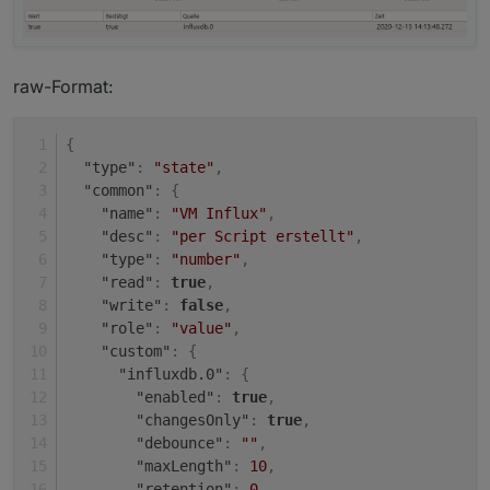
raw-Format:
{
"type"
:
"state"
,
"common"
:
{
"name"
:
"VM Influx"
,
"desc"
:
"per Script erstellt"
,
"type"
:
"number"
,
"read"
:
true
,
"write"
:
false
,
"role"
:
"value"
,
"custom"
:
{
"influxdb.0"
:
{
"enabled"
:
true
,
"changesOnly"
:
true
,
"debounce"
:
""
,
"maxLength"
:
10
,
"retention"
:
0
,