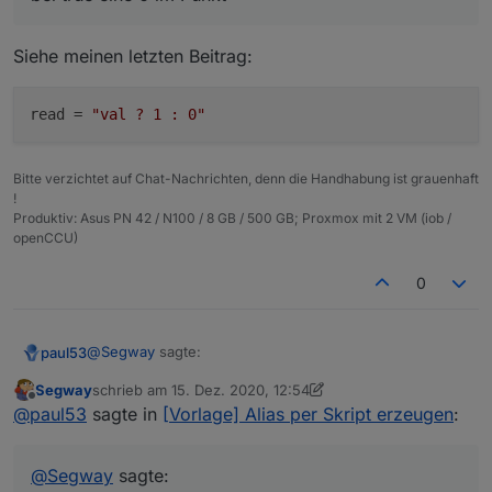
ja eine 1 sein oder ?
Siehe meinen letzten Beitrag:
read
 = 
"val ? 1 : 0"
Bitte verzichtet auf Chat-Nachrichten, denn die Handhabung ist grauenhaft
!
Produktiv: Asus PN 42 / N100 / 8 GB / 500 GB; Proxmox mit 2 VM (iob /
openCCU)
0
@
Segway
sagte:
paul53
Segway
schrieb am
15. Dez. 2020, 12:54
zuletzt editiert von Segway
Offline
bei true eine 0 im Punkt
@
paul53
sagte in
[Vorlage] Alias per Skript erzeugen
:
Siehe meinen letzten Beitrag:
@
Segway
sagte: