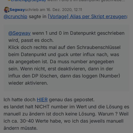
wird, passt es doch.
Segway
schrieb am
16. Dez. 2020, 12:11
Klick doch rechts mal auf den Schraubenschlüssel
zuletzt editiert von
Offline
@
crunchip
sagte in
[Vorlage] Alias per Skript erzeugen
:
beim Datenpunkt und guck unter influx nach, was da
angegeben ist. Da muss number angegeben sein.
Wenn nicht, erst deaktivieren, dann in der influx den
@
Segway
wenn 1 und 0 im Datenpunkt geschrieben
DP löschen, dann das loggen (Number) wieder
aktivieren.
wird, passt es doch.
Klick doch rechts mal auf den Schraubenschlüssel
beim Datenpunkt und guck unter influx nach, was
da angegeben ist. Da muss number angegeben
sein. Wenn nicht, erst deaktivieren, dann in der
influx den DP löschen, dann das loggen (Number)
wieder aktivieren.
Ich hatte doch
HIER
genau das gepostet.
es landet halt NICHT number im Wert und die Lösung es
manuell zu ändern ist doch keine Lösung. Warum ? Weil
ich ca. 30-40 Werte habe, wo ich das jeweils manuell
ändern müsste.