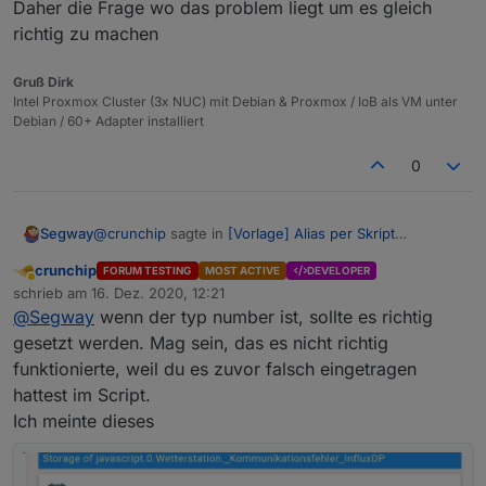
Daher die Frage wo das problem liegt um es gleich
richtig zu machen
Gruß Dirk
Intel Proxmox Cluster (3x NUC) mit Debian & Proxmox / IoB als VM unter
Debian / 60+ Adapter installiert
0
@
crunchip
sagte in
[Vorlage] Alias per Skript
Segway
erzeugen
:
crunchip
FORUM TESTING
MOST ACTIVE
DEVELOPER
Abwesend
@
Segway
wenn 1 und 0 im Datenpunkt
schrieb am
16. Dez. 2020, 12:21
zuletzt editiert von
geschrieben wird, passt es doch.
@
Segway
wenn der typ number ist, sollte es richtig
Ich hatte doch
HIER
genau das gepostet.
Klick doch rechts mal auf den
gesetzt werden. Mag sein, das es nicht richtig
es landet halt NICHT number im Wert und die Lösung
Schraubenschlüssel beim Datenpunkt und guck
funktionierte, weil du es zuvor falsch eingetragen
es manuell zu ändern ist doch keine Lösung. Warum ?
unter influx nach, was da angegeben ist. Da
Weil ich ca. 30-40 Werte habe, wo ich das jeweils
hattest im Script.
muss number angegeben sein. Wenn nicht, erst
manuell ändern müsste.
deaktivieren, dann in der influx den DP löschen,
Ich meinte dieses
Daher die Frage wo das problem liegt um es gleich
dann das loggen (Number) wieder aktivieren.
richtig zu machen