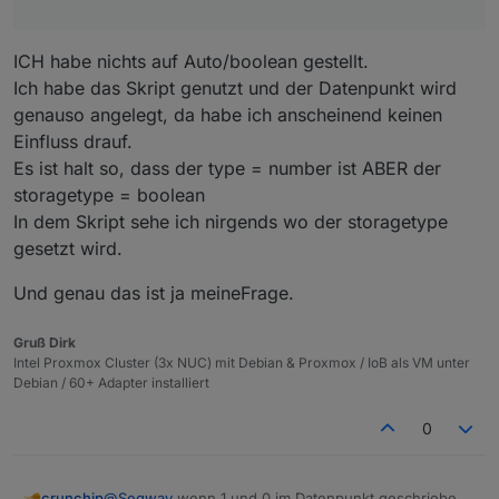
änderst es nachträglich auf (number) musst du
diesen erst aus der Influx löschen, sofern der DP
die gleiche Bezeichnung hat, sonst funktioniert
ICH habe nichts auf Auto/boolean gestellt.
Influx/Grafana nicht mehr und dir wird "no data"
Ich habe das Skript genutzt und der Datenpunkt wird
angezeigt.
genauso angelegt, da habe ich anscheinend keinen
Einfluss drauf.
Es ist halt so, dass der type = number ist ABER der
storagetype = boolean
In dem Skript sehe ich nirgends wo der storagetype
gesetzt wird.
Und genau das ist ja meineFrage.
Gruß Dirk
Intel Proxmox Cluster (3x NUC) mit Debian & Proxmox / IoB als VM unter
Debian / 60+ Adapter installiert
0
crunchip
@
Segway
wenn 1 und 0 im Datenpunkt geschrieben