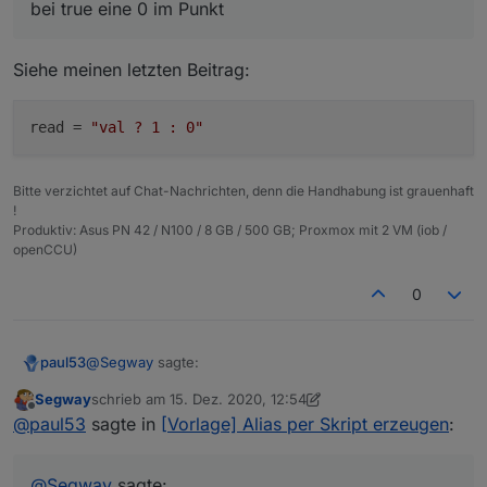
bei true eine 0 im Punkt
Allerdings landet bei true eine 0 im Punkt; das müsste
  "user": "system.user.admin",

ja eine 1 sein oder ?
  "ts": 1608034784675,

  "_id": "alias.0.linux-control.0.VM_Influx.i
Siehe meinen letzten Beitrag:
  "acl": {

    "object": 1636,

    "state": 1636,

read
 = 
"val ? 1 : 0"
    "owner": "system.user.admin",

    "ownerGroup": "system.group.administrator"
  }

Bitte verzichtet auf Chat-Nachrichten, denn die Handhabung ist grauenhaft
!
Produktiv: Asus PN 42 / N100 / 8 GB / 500 GB; Proxmox mit 2 VM (iob /
openCCU)
0
@
Segway
sagte:
paul53
Segway
schrieb am
15. Dez. 2020, 12:54
zuletzt editiert von Segway
Offline
bei true eine 0 im Punkt
@
paul53
sagte in
[Vorlage] Alias per Skript erzeugen
:
Siehe meinen letzten Beitrag:
@
Segway
sagte: