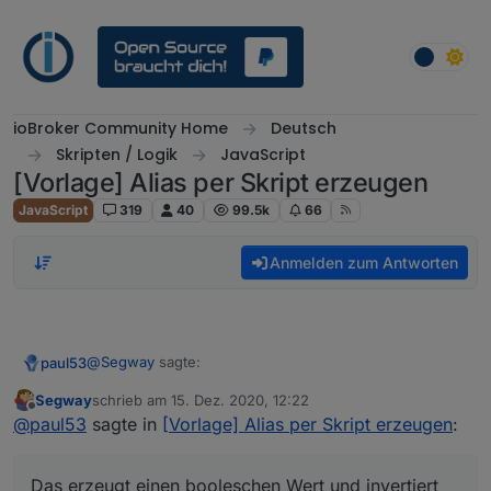
Weiter zum Inhalt
ioBroker Community Home
Deutsch
Skripten / Logik
JavaScript
[Vorlage] Alias per Skript erzeugen
JavaScript
319
40
99.5k
66
Anmelden zum Antworten
@
Segway
sagte:
paul53
Segway
schrieb am
15. Dez. 2020, 12:22
zuletzt editiert von
Offline
read = "!val";
@
paul53
sagte in
[Vorlage] Alias per Skript erzeugen
:
Das erzeugt einen booleschen Wert und invertiert
Das erzeugt einen booleschen Wert und invertiert