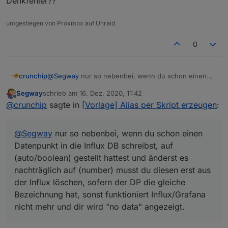
Denkfehler??
umgestiegen von Proxmox auf Unraid
0
@
Segway
nur so nebenbei, wenn du schon einen
crunchip
Datenpunkt in die Influx DB schreibst, auf
Segway
schrieb am
16. Dez. 2020, 11:42
(auto/boolean) gestellt hattest und änderst es
PS: mit nem blockly wärst schneller und einfacher
zuletzt editiert von
Offline
@
crunchip
sagte in
[Vorlage] Alias per Skript erzeugen
:
nachträglich auf (number) musst du diesen erst aus
gewesen
der Influx löschen, sofern der DP die gleiche
hab oben dein RAW nochmal angesehen,
Bezeichnung hat, sonst funktioniert Influx/Grafana
ist das nicht doppelt gemoppelt, alias und
@
Segway
nur so nebenbei, wenn du schon einen
nicht mehr und dir wird "no data" angezeigt.
linkeddevices für den DP zu verwenden oder hab ich
nen Denkfehler??
Datenpunkt in die Influx DB schreibst, auf
(auto/boolean) gestellt hattest und änderst es
nachträglich auf (number) musst du diesen erst aus
der Influx löschen, sofern der DP die gleiche
Bezeichnung hat, sonst funktioniert Influx/Grafana
nicht mehr und dir wird "no data" angezeigt.