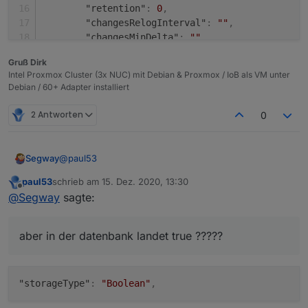
"retention"
:
0
,
"changesRelogInterval"
:
""
,
"changesMinDelta"
:
""
,
"storageType"
:
"Boolean"
,
Gruß Dirk
"aliasId"
:
""
Intel Proxmox Cluster (3x NUC) mit Debian & Proxmox / IoB als VM unter
}
,
Debian / 60+ Adapter installiert
"linkeddevices.0"
:
{
"enabled"
:
true
,
2 Antworten
0
"number_unit"
:
""
,
"linkedId"
:
"InfluxDB_.is_online"
,
"name"
:
""
,
@
paul53
Segway
"role"
:
""
,
"mergeSettingsOnRestart"
:
false
,
paul53
schrieb am
15. Dez. 2020, 13:30
Ja das weiss ich. Ich habs nun nochmal komplett neu
zuletzt editiert von
Offline
@
Segway
sagte:
"expertSettings"
:
false
,
gemacht, allerdings wird mir in der Übersicht
"number_convertTo"
:
""
,
angezeigt "1" aber in der datenbank landet true ?????
iobroker Übersicht:
"number_maxDecimal"
:
""
,
aber in der datenbank landet true ?????
iobroker InfluxDB:
"number_min"
:
""
,
"number_max"
:
""
,
raw-Format:
"number_calculation"
:
""
,
"number_calculation_readOnly"
:
""
,
"storageType"
:
"Boolean"
,
{

"number_to_boolean_condition"
:
""
,
  "type": "state",
