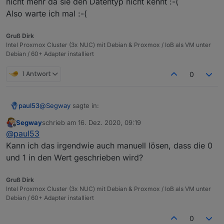
nicht mehr da sie den Datentyp nicht kennt :-(
Also warte ich mal :-(
Gruß Dirk
Intel Proxmox Cluster (3x NUC) mit Debian & Proxmox / IoB als VM unter
Debian / 60+ Adapter installiert
1 Antwort
0
@
Segway
sagte in:
paul53
Segway
schrieb am
16. Dez. 2020, 09:19
zuletzt editiert von
Offline
Anscheinend liegt hier ein Fehler vor ?
@
paul53
Kann ich das irgendwie auch manuell lösen, dass die 0
und 1 in den Wert geschrieben wird?
type = "string" ist zwar falsch, hat aber auf die Reaktion
des Alias keinen Einfluss, wenn man es weiß. Das
Problem ist eher, dass Anwender (wie Du) glauben,
Das Problem mit der DB ist eher der "storageType".
Gruß Dirk
was sie an der Stelle lesen.
Intel Proxmox Cluster (3x NUC) mit Debian & Proxmox / IoB als VM unter
Debian / 60+ Adapter installiert
0