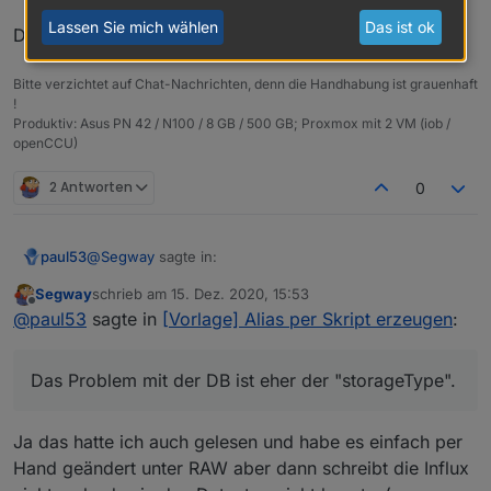
    "state": 1636,

Lassen Sie mich wählen
Das ist ok
Das Problem mit der DB ist eher der "storageType".
    "owner": "system.user.admin",

    "ownerGroup": "system.group.administrator"
  }

Bitte verzichtet auf Chat-Nachrichten, denn die Handhabung ist grauenhaft
!
Produktiv: Asus PN 42 / N100 / 8 GB / 500 GB; Proxmox mit 2 VM (iob /
openCCU)
2 Antworten
0
@
Segway
sagte in:
paul53
Segway
schrieb am
15. Dez. 2020, 15:53
zuletzt editiert von
Offline
Anscheinend liegt hier ein Fehler vor ?
@
paul53
sagte in
[Vorlage] Alias per Skript erzeugen
:
type = "string" ist zwar falsch, hat aber auf die Reaktion
Das Problem mit der DB ist eher der "storageType".
des Alias keinen Einfluss, wenn man es weiß. Das
Problem ist eher, dass Anwender (wie Du) glauben,
Das Problem mit der DB ist eher der "storageType".
was sie an der Stelle lesen.
Ja das hatte ich auch gelesen und habe es einfach per
Hand geändert unter RAW aber dann schreibt die Influx