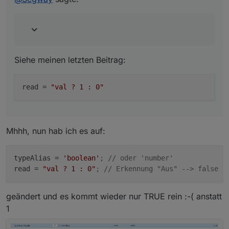
Siehe meinen letzten Beitrag:
read
 = 
"val ? 1 : 0"
Mhhh, nun hab ich es auf:
typeAlias
 = 
'boolean'
; // oder 'number'
read
 = 
"val ? 1 : 0"
; // Erkennung "Aus" --> false e
geändert und es kommt wieder nur TRUE rein :-( anstatt
1