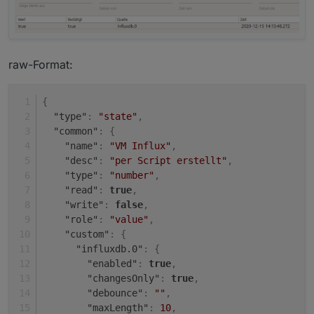
raw-Format:
{
"type"
:
"state"
,
"common"
:
{
"name"
:
"VM Influx"
,
"desc"
:
"per Script erstellt"
,
"type"
:
"number"
,
"read"
:
true
,
"write"
:
false
,
"role"
:
"value"
,
"custom"
:
{
"influxdb.0"
:
{
"enabled"
:
true
,
"changesOnly"
:
true
,
"debounce"
:
""
,
"maxLength"
:
10
,