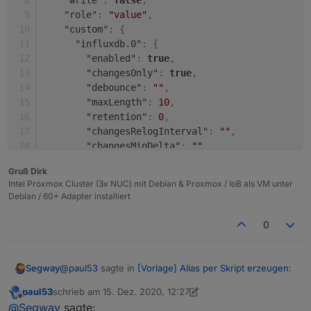
"write"
:
false
,
"role"
:
"value"
,
"custom"
:
{
"influxdb.0"
:
{
"enabled"
:
true
,
"changesOnly"
:
true
,
"debounce"
:
""
,
"maxLength"
:
10
,
"retention"
:
0
,
"changesRelogInterval"
:
""
,
"changesMinDelta"
:
""
,
"storageType"
:
"Boolean"
,
Gruß Dirk
"aliasId"
:
""
Intel Proxmox Cluster (3x NUC) mit Debian & Proxmox / IoB als VM unter
}
,
Debian / 60+ Adapter installiert
"linkeddevices.0"
:
{
"enabled"
:
true
,
0
"number_unit"
:
""
,
"linkedId"
:
"InfluxDB_.is_online"
,
"name"
:
""
,
@
paul53
sagte in
[Vorlage] Alias per Skript erzeugen
:
Segway
"role"
:
""
,
"mergeSettingsOnRestart"
:
false
,
paul53
schrieb am
15. Dez. 2020, 12:27
zuletzt editiert von paul53
Offline
Das erzeugt einen booleschen Wert und
@
Segway
sagte:
"expertSettings"
:
false
,