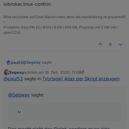
iobroker.linux-control.
Bitte verzichtet auf Chat-Nachrichten, denn die Handhabung ist grauenhaft
!
Produktiv: Asus PN 42 / N100 / 8 GB / 500 GB; Proxmox mit 2 VM (iob /
openCCU)
0
@
Segway
sagte:
paul53
Segway
schrieb am
16. Dez. 2020, 11:59
zuletzt editiert von Segway
Offline
das Skript anscheinend den "storgaeType:
@
paul53
sagte in
[Vorlage] Alias per Skript erzeugen
:
Boolean" trotzdem setzt und NICHT auf number !
Das macht nicht das Skript, sondern muss eine
Einstellung für die DB sein.
@
Segway
sagte:
@
Segway
sagte in
[Vorlage] Alias per Skript erzeugen
:
hat das schon als PR auf Github gepostet.