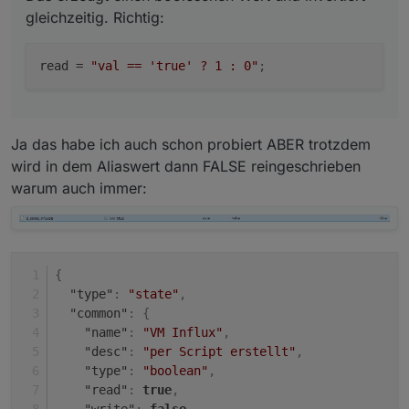
gleichzeitig. Richtig:
gleichzeitig. Richtig:
read
 = 
"val == 'true' ? 1 : 0"
;
Ja das habe ich auch schon probiert ABER trotzdem
wird in dem Aliaswert dann FALSE reingeschrieben
warum auch immer:
{
"type"
:
"state"
,
"common"
:
{
"name"
:
"VM Influx"
,
"desc"
:
"per Script erstellt"
,
"type"
:
"boolean"
,
"read"
:
true
,