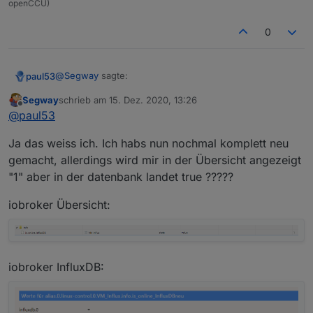
openCCU)
0
@
Segway
sagte:
paul53
Segway
schrieb am
15. Dez. 2020, 13:26
zuletzt editiert von
Offline
typeAlias = 'boolean'; // oder 'number'
@
paul53
Ja das weiss ich. Ich habs nun nochmal komplett neu
Das ist falsch !! Lesen !!!
gemacht, allerdings wird mir in der Übersicht angezeigt
"1" aber in der datenbank landet true ?????
iobroker Übersicht:
iobroker InfluxDB: