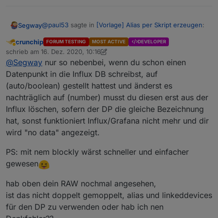
@
paul53
sagte in
[Vorlage] Alias per Skript erzeugen
:
Segway
crunchip
FORUM TESTING
MOST ACTIVE
DEVELOPER
Abwesend
Das Problem mit der DB ist eher der
schrieb am
16. Dez. 2020, 10:16
zuletzt editiert von crunchip
"storageType".
@
Segway
nur so nebenbei, wenn du schon einen
Ja das hatte ich auch gelesen und habe es einfach
Datenpunkt in die Influx DB schreibst, auf
per Hand geändert unter RAW aber dann schreibt die
(auto/boolean) gestellt hattest und änderst es
Influx nicht mehr da sie den Datentyp nicht kennt :-(
Also warte ich mal :-(
nachträglich auf (number) musst du diesen erst aus der
Influx löschen, sofern der DP die gleiche Bezeichnung
hat, sonst funktioniert Influx/Grafana nicht mehr und dir
wird "no data" angezeigt.
PS: mit nem blockly wärst schneller und einfacher
gewesen
hab oben dein RAW nochmal angesehen,
ist das nicht doppelt gemoppelt, alias und linkeddevices
für den DP zu verwenden oder hab ich nen