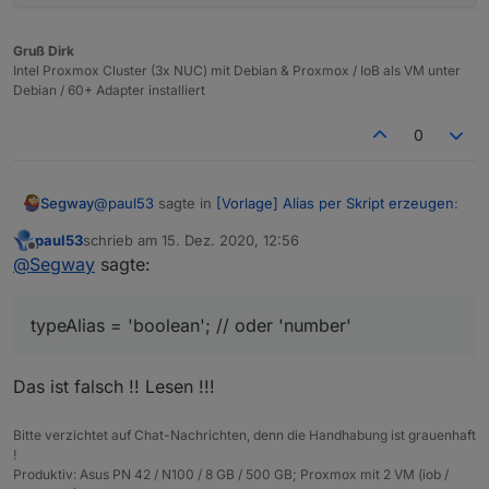
Gruß Dirk
Intel Proxmox Cluster (3x NUC) mit Debian & Proxmox / IoB als VM unter
Debian / 60+ Adapter installiert
0
@
paul53
sagte in
[Vorlage] Alias per Skript erzeugen
:
Segway
paul53
schrieb am
15. Dez. 2020, 12:56
zuletzt editiert von
Offline
@
Segway
sagte:
@
Segway
sagte:
Mhhh, nun hab ich es auf:
bei true eine 0 im Punkt
typeAlias = 'boolean'; // oder 'number'
typeAlias = 'boolean'; // oder 'number'

Siehe meinen letzten Beitrag:
geändert und es kommt wieder nur TRUE rein :-(
Das ist falsch !! Lesen !!!
anstatt 1
Bitte verzichtet auf Chat-Nachrichten, denn die Handhabung ist grauenhaft
!
Produktiv: Asus PN 42 / N100 / 8 GB / 500 GB; Proxmox mit 2 VM (iob /