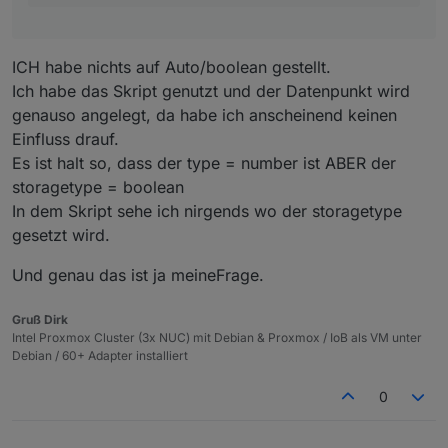
änderst es nachträglich auf (number) musst du
diesen erst aus der Influx löschen, sofern der DP
die gleiche Bezeichnung hat, sonst funktioniert
ICH habe nichts auf Auto/boolean gestellt.
Influx/Grafana nicht mehr und dir wird "no data"
Ich habe das Skript genutzt und der Datenpunkt wird
angezeigt.
genauso angelegt, da habe ich anscheinend keinen
Einfluss drauf.
Es ist halt so, dass der type = number ist ABER der
storagetype = boolean
In dem Skript sehe ich nirgends wo der storagetype
gesetzt wird.
Und genau das ist ja meineFrage.
Gruß Dirk
Intel Proxmox Cluster (3x NUC) mit Debian & Proxmox / IoB als VM unter
Debian / 60+ Adapter installiert
0