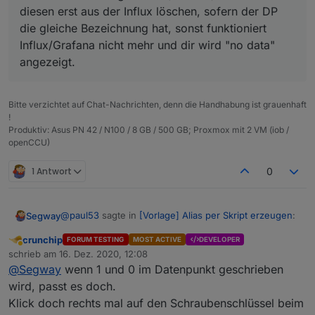
Nicht falsch verstehen aber so kommt es für mich als
diesen erst aus der Influx löschen, sofern der DP
Der PR hat nichts mit Influx zu tun, sondern
Laie halt rüber.
die gleiche Bezeichnung hat, sonst funktioniert
betrifft iobroker.linux-control.
Influx/Grafana nicht mehr und dir wird "no data"
angezeigt.
Bitte verzichtet auf Chat-Nachrichten, denn die Handhabung ist grauenhaft
!
Produktiv: Asus PN 42 / N100 / 8 GB / 500 GB; Proxmox mit 2 VM (iob /
openCCU)
1 Antwort
0
@
paul53
sagte in
[Vorlage] Alias per Skript erzeugen
:
Segway
crunchip
FORUM TESTING
MOST ACTIVE
DEVELOPER
Abwesend
@
Segway
sagte:
schrieb am
16. Dez. 2020, 12:08
zuletzt editiert von
@
Segway
wenn 1 und 0 im Datenpunkt geschrieben
Ja dann weiss ich es auch nicht mehr wo hier das
wird, passt es doch.
das Skript anscheinend den "storgaeType:
problem liegt. Ich blicke als Laie nunmal da nicht
Klick doch rechts mal auf den Schraubenschlüssel beim
Boolean" trotzdem setzt und NICHT auf
durch.
Zu deiner Aussage