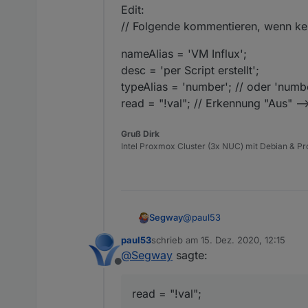
Edit:
// Folgende kommentieren, wenn kei
Weshalb binäre Werte ? In ioB
nameAlias = 'VM Influx';
desc = 'per Script erstellt';
typeAlias = 'number'; // oder 'numb
read = "!val"; // Erkennung "Aus" --
Gruß Dirk
Intel Proxmox Cluster (3x NUC) mit Debian & Pro
@
paul53
Segway
paul53
schrieb am
15. Dez. 2020, 12:15
War nur eine schreibweise u
zuletzt editiert von
@
Segway
sagte:
Offline
Warum ich 0 und 1 brauche ? 
Zustand nicht mit true / fals
read = "!val";
Edit: