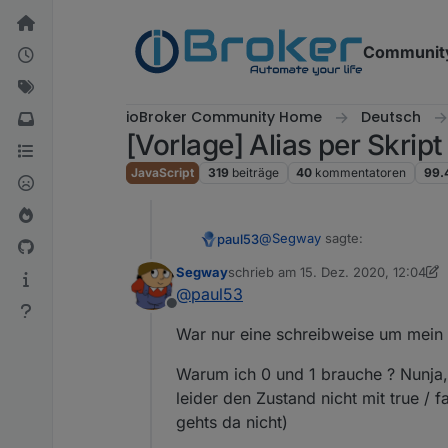
Weiter zum Inhalt
Communit
ioBroker Community Home
Deutsch
[Vorlage] Alias per Skrip
JavaScript
319
beiträge
40
kommentatoren
99.
@
Segway
sagte:
paul53
Segway
schrieb am
15. Dez. 2020, 12:04
zuletzt editiert von Segway
@
paul53
Datenpunkt true / false --> 
Offline
War nur eine schreibweise um mein 
Du meinst: "true" / "false"; typ
Warum ich 0 und 1 brauche ? Nunja,
@
Segway
sagte in
[Vorlage] A
leider den Zustand nicht mit true /
gehts da nicht)
Alias erzeugen der bei true 