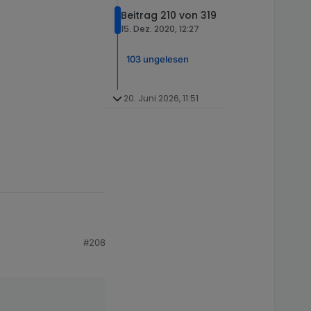
Beitrag 210 von 319
15. Dez. 2020, 12:27
103 ungelesen
20. Juni 2026, 11:51
#208
in Grafana leider den
 gehts da nicht)