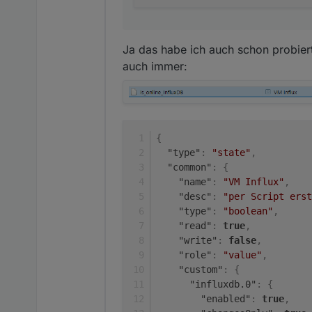
Ja das habe ich auch schon probie
auch immer:
{
"type"
:
"state"
,
"common"
:
{
"name"
:
"VM Influx"
,
"desc"
:
"per Script erst
"type"
:
"boolean"
,
"read"
:
true
,
"write"
:
false
,
"role"
:
"value"
,
"custom"
:
{
"influxdb.0"
:
{
"enabled"
:
true
,