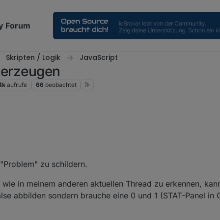
y Forum
Skripten / Logik
JavaScript
t erzeugen
4k
aufrufe
66
beobachtet
type = string
"Problem" zu schildern.
e: "string" ?
 wie in meinem anderen aktuellen Thread zu erkennen, kann
lias per Skript erzeugen
:
 false abbilden sondern brauche eine 0 und 1 (STAT-Panel in 
dann 1 liefert und bei false 0