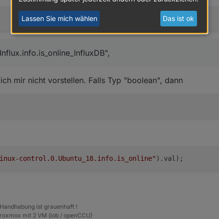
,

readOnly"
:
""
,
 erstellt",

ondition"
:
""
,
Lassen Sie mich wählen
Das ist ok
alue_true"
:
""
,
alue_false"
:
""
,
ndition"
:
""
,
Influx.info.is_online_InfluxDB",
convert_seconds"
:
""
,
format"
:
""
,
,

ich mir nicht vorstellen. Falls Typ "boolean", dann
convert_seconds"
:
""
,
true,

format"
:
""
,


dition"
:
""
,
,

""
,


alue_true"
:
""
,
terval": "",

alue_false"
:
""
,
a": "",

"Boolean",

""
,
inux-control.0.Ubuntu_18.info.is_online"
).val)
: {

alue_true"
:
""
,
,

alue_false"
:
""
,
"",

it"
:
""
,
fluxDB_.is_online",

xDecimal"
:
""
,
 Handhabung ist grauenhaft !
lculation"
:
""
,
Proxmox mit 2 VM (iob / openCCU)