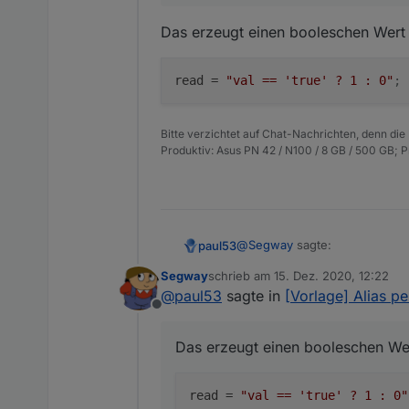
// Folgende kommentieren, w
nameAlias = 'VM Influx';
Das erzeugt einen booleschen Wert un
desc = 'per Script erstellt';
typeAlias = 'number'; // ode
read = "!val"; // Erkennung "
read
 = 
"val == 'true' ? 1 : 0"
;
Bitte verzichtet auf Chat-Nachrichten, denn die
Produktiv: Asus PN 42 / N100 / 8 GB / 500 GB; 
@
Segway
sagte:
paul53
Segway
schrieb am
15. Dez. 2020, 12:22
zuletzt editiert von
@
paul53
sagte in
[Vorlage] Alias p
read = "!val";
Offline
Das erzeugt einen booleschen W
Das erzeugt einen booleschen Wert 
read
 = 
"val == 'true' ? 1 : 0"