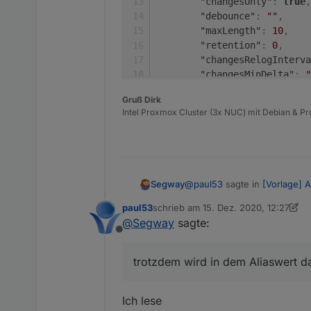
"changesOnly"
:
true
,
"debounce"
:
""
,
"maxLength"
:
10
,
"retention"
:
0
,
"changesRelogInterva
"changesMinDelta"
:
"
"storageType"
:
"Bool
Gruß Dirk
"aliasId"
:
""
Intel Proxmox Cluster (3x NUC) mit Debian & Pro
}
,
"linkeddevices.0"
:
{
"enabled"
:
true
,
"number_unit"
:
""
,
"linkedId"
:
"InfluxD
@
paul53
sagte in
[Vorlage] A
Segway
"name"
:
""
,
"role"
:
""
,
paul53
schrieb am
15. Dez. 2020, 12:27
zuletzt editiert von paul53
"mergeSettingsOnRest
@
Segway
sagte:
Das erzeugt einen boolesch
"expertSettings"
:
fa
Offline
Ja das habe ich auch schon 
"number_convertTo"
:
trotzdem wird in dem Aliaswert d
"number_maxDecimal"
:
{

"number_min"
:
""
,
  "type": "state",

"number_max"
:
""
,
Ich lese
  "common": {

"number_calculation"