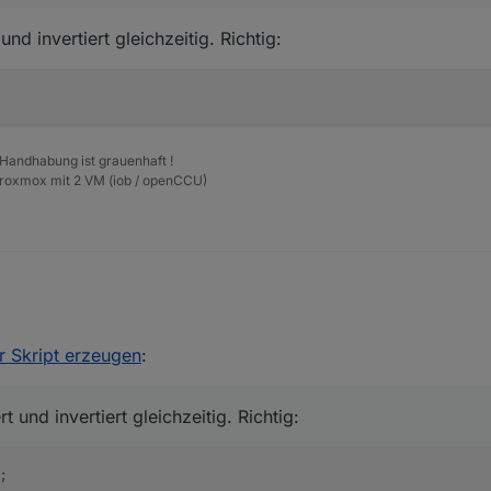
enn keine Änderung der Eigenschaft erforderlich
d invertiert gleichzeitig. Richtig:
r 'number'
Aus" --> false erfolgt automatisch
 Handhabung ist grauenhaft !
Proxmox mit 2 VM (iob / openCCU)
er Skript erzeugen
:
ert und invertiert gleichzeitig. Richtig:
und invertiert gleichzeitig. Richtig:
;