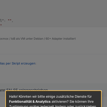
l"
:
""
,
"
,
ean"
,
xmox / IoB als VM unter Debian / 60+ Adapter installiert
B_.is_online"
,
lias per Skript erzeugen
:
art"
:
false
,
en Wert und invertiert gleichzeitig. Richtig:
lse
,
probiert ABER trotzdem wird in dem Aliaswert dann FALSE reingeschri
""
,
ann FALSE reingeschrieben
""
,
Hallo! Könnten wir bitte einige zusätzliche Dienste für
Funktionalität & Analytics
aktivieren? Sie können Ihre
:
""
,
Zustimmung später jederzeit ändern oder zurückziehen.