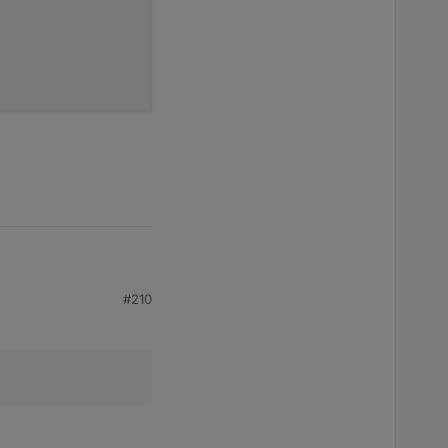
#210
eben warum auch immer: