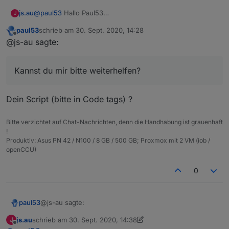
@
paul53
Hallo Paul53
js.au
J
ich versuche schon geraume Zeit mit deiner Script-
paul53
schrieb am
30. Sept. 2020, 14:28
Vorlage zur alias-Erstellung
Kannst du mir bitte weiterhelfen?
zuletzt editiert von
Offline
@js-au sagte:
Alias-Datenpunkte zu erzeugen.
Problem im Script: obj.common.alias kommt die Meldung
"property alias does not exist on type StateCommon....."
Kannst du mir bitte weiterhelfen?
Ich habe schon alles versucht, aber komme nicht weiter.
js-controller v.3.1.6 script-engine 4.6.17 node.js 12
Dein Script (bitte in Code tags) ?
Bitte verzichtet auf Chat-Nachrichten, denn die Handhabung ist grauenhaft
!
Produktiv: Asus PN 42 / N100 / 8 GB / 500 GB; Proxmox mit 2 VM (iob /
openCCU)
0
@js-au sagte:
paul53
js.au
schrieb am
30. Sept. 2020, 14:38
J
zuletzt editiert von Homoran
Offline