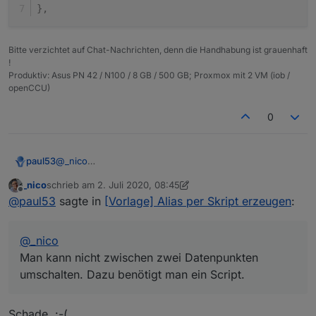
Baue ich dann in den
"
zwave2.0.Node_026.Multilevel_Switch.targetValue
read
Parameter einfach ein
"
}
,
normales JavaScript-IF?
!=
null
> nimm den Wert von dem DP.
Wenn
Gruß Nico
"
zwave2.0.Node_026.Multilevel_Switch.targetValue
"
Bitte verzichtet auf Chat-Nachrichten, denn die Handhabung ist grauenhaft
=
null
> nimm den Wert von
!
"
zwave2.0.Node_015.Binary_Switch.currentValue
"
Produktiv: Asus PN 42 / N100 / 8 GB / 500 GB; Proxmox mit 2 VM (iob /
openCCU)
0
@
_nico
paul53
Man kann nicht zwischen zwei Datenpunkten
_nico
schrieb am
2. Juli 2020, 08:45
umschalten. Dazu benötigt man ein Script.
"alias": {

zuletzt editiert von _nico
7. Feb. 2020, 15:13
Offline
@
paul53
sagte in
[Vorlage] Alias per Skript erzeugen
:
Wenn es "targetValue" und "currentValue" gibt, müsste
      "id": {

der Alias eigentlich so aussehen.
         "write": "zwave2.0.Node_026.Multileve
         "read": "zwave2.0.Node_026.Multilevel
@
_nico
      },

      "write": "Math.round(val)"

Man kann nicht zwischen zwei Datenpunkten
umschalten. Dazu benötigt man ein Script.
Schade. :-(