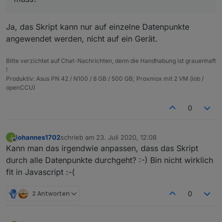
Entsprechend wird dann auch der Alias
const idOrigin = 'deconz.0.Sensors.13';

Datenpunkt angelegt. Alledings ohne die states,
also z.B. Battery.
Heißt das, dass ich das Skript für jeden
// Alias-Datenpunkt

Ja, das Skript kann nur auf einzelne Datenpunkte
Datenpunkt für den ich ein Alias will laufen
angewendet werden, nicht auf ein Gerät.
lassen muss und entsprechend die
Danke und LG
Anpassungen unter idOrigin und idAlias
Johannes
vornehmen muss? Oder übersehe ich was und
Bitte verzichtet auf Chat-Nachrichten, denn die Handhabung ist grauenhaft
das kann automatisch erfolgen?
!
Produktiv: Asus PN 42 / N100 / 8 GB / 500 GB; Proxmox mit 2 VM (iob /
openCCU)
0
johannes1702
schrieb am
23. Juli 2020, 12:08
J
zuletzt editiert von
Offline
Kann man das irgendwie anpassen, dass das Skript
durch alle Datenpunkte durchgeht? :-) Bin nicht wirklich
fit in Javascript :-(
2 Antworten
0