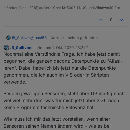
Da ist wohl ein "e" zu viel ?
ioBroker (since 2018) auf Intel Core i3-5005U NUC und Windwos10 Pro
0
JB_Sullivan
@
paul53
- Korrekt - schon gefunden
JB_Sullivan
schrieb am
1. Okt. 2020, 18:21
zuletzt editiert von JB_Sullivan
10. Jan. 2020, 20:22
Offline
Nochmal eine Verständnis Frage. Ich habe jetzt damit
begonnen, die ganzen deconz Datenpunkte zu "Aliasi-
ieren". Dabei habe ich bis jetzt nur die Datenpunkte
genommen, die ich auch im VIS oder in Skripten
verwende.
Bei den jeweiligen Sensoren, steht aber DP mäßig noch
viel viel mehr drin, was für mich jetzt aber z.Zt. noch
keine Programm technische Relevanz hat.
Wie muss ich mir das jetzt vorstellen, wenn einer
Sensoren seinen Namen ändern wird - wie es bei