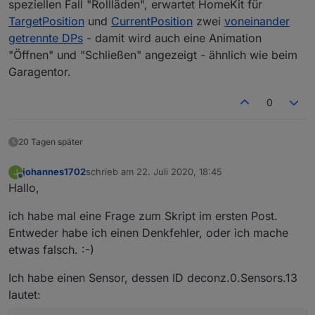
speziellen Fall "Rollläden", erwartet HomeKit für
TargetPosition
und
CurrentPosition
zwei
voneinander
getrennte DPs
- damit wird auch eine Animation
"Öffnen" und "Schließen" angezeigt - ähnlich wie beim
Garagentor.
0
20 Tagen später
johannes1702
schrieb am
22. Juli 2020, 18:45
J
zuletzt editiert von
Offline
Hallo,
ich habe mal eine Frage zum Skript im ersten Post.
Entweder habe ich einen Denkfehler, oder ich mache
etwas falsch. :-)
Ich habe einen Sensor, dessen ID deconz.0.Sensors.13
lautet: