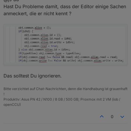
     if(desc) obj.common.desc = desc;

Hast Du Probleme damit, dass der Editor einige Sachen
     if(min !== undefined) obj.common.min = min;
createAlias(
'alias.0.'
     if(max !== undefined) obj.common.max = max;
anmeckert, die er nicht kennt ?
"zwave2.0.Node_023.Binary_Switch.targetValue_001" ist
     if(unit) obj.common.unit = unit;

der Original Datenpunkt.
     if(states) obj.common.states = states;

Die anderen Daten habe ich vom Beispielskript so
     if(custom && obj.common.custom) obj.common.
belassen.
     obj.native = {};

     setObject(idDst, obj);

     if(raum && getObject('enum.rooms.' + raum))
        let obj = getObject('enum.rooms.' + raum
        obj.common.members.push(idDst);

        setObject('enum.rooms.' + raum, obj);

     }

     if(gewerk && getObject('enum.functions.' + 
Das solltest Du ignorieren.
        let obj = getObject('enum.functions.' + 
        obj.common.members.push(idDst);

Bitte verzichtet auf Chat-Nachrichten, denn die Handhabung ist grauenhaft
        setObject('enum.functions.' + gewerk, ob
!
     }

Produktiv: Asus PN 42 / N100 / 8 GB / 500 GB; Proxmox mit 2 VM (iob /
  } 

openCCU)
}

0