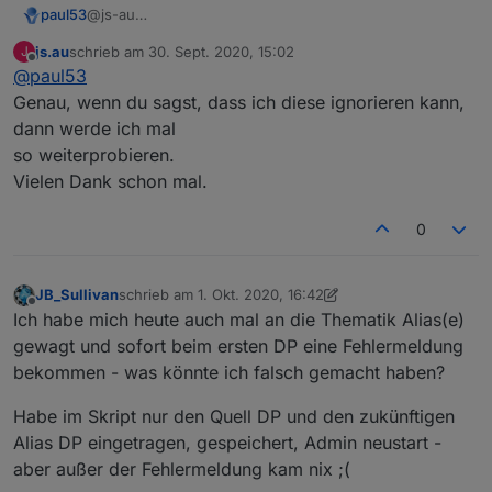
@js-au
paul53
Hast Du Probleme damit, dass der Editor einige Sachen
js.au
schrieb am
30. Sept. 2020, 15:02
J
anmeckert, die er nicht kennt ?
zuletzt editiert von
Offline
@
paul53
Genau, wenn du sagst, dass ich diese ignorieren kann,
dann werde ich mal
so weiterprobieren.
Vielen Dank schon mal.
Das solltest Du ignorieren.
0
JB_Sullivan
schrieb am
1. Okt. 2020, 16:42
zuletzt editiert von JB_Sullivan
10. Jan. 2020, 18:47
Offline
Ich habe mich heute auch mal an die Thematik Alias(e)
gewagt und sofort beim ersten DP eine Fehlermeldung
bekommen - was könnte ich falsch gemacht haben?
Habe im Skript nur den Quell DP und den zukünftigen
Alias DP eingetragen, gespeichert, Admin neustart -
aber außer der Fehlermeldung kam nix ;(