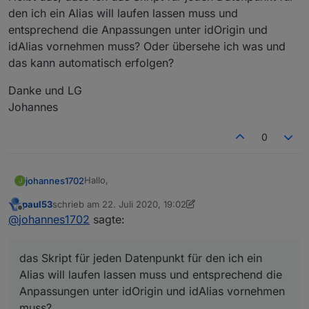
den ich ein Alias will laufen lassen muss und
entsprechend die Anpassungen unter idOrigin und
idAlias vornehmen muss? Oder übersehe ich was und
das kann automatisch erfolgen?
Danke und LG
Johannes
0
Hallo,
johannes1702
J
paul53
schrieb am
22. Juli 2020, 19:02
ich habe mal eine Frage zum Skript im ersten
zuletzt editiert von paul53
Offline
@
johannes1702
sagte:
Post. Entweder habe ich einen Denkfehler, oder
ich mache etwas falsch. :-)
Ich habe einen Sensor, dessen ID
deconz.0.Sensors.13 lautet:
das Skript für jeden Datenpunkt für den ich ein
Dafür würde ich gerne einen Alias
"Schlafzimmer_Bewegungsmelder" erstellen.
Alias will laufen lassen muss und entsprechend die
Also passe ich das Skript so an:
// Original-Datenpunkt

Anpassungen unter idOrigin und idAlias vornehmen
muss?