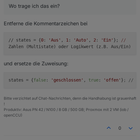
Gruß Paul
Wo trage ich das ein?
Entferne die Kommentarzeichen bei
// states = {
0
:
'Aus'
,
1
:
'Auto'
,
2
:
'Ein'
};
//
Zahlen (Multistate) oder Logikwert (z.B. Aus/Ein)
und ersetze die Zuweisung:
states
 = {
false
: 
'geschlossen'
, 
true
: 
'offen'
}
; // Z
Bitte verzichtet auf Chat-Nachrichten, denn die Handhabung ist grauenhaft
!
Produktiv: Asus PN 42 / N100 / 8 GB / 500 GB; Proxmox mit 2 VM (iob /
openCCU)
0