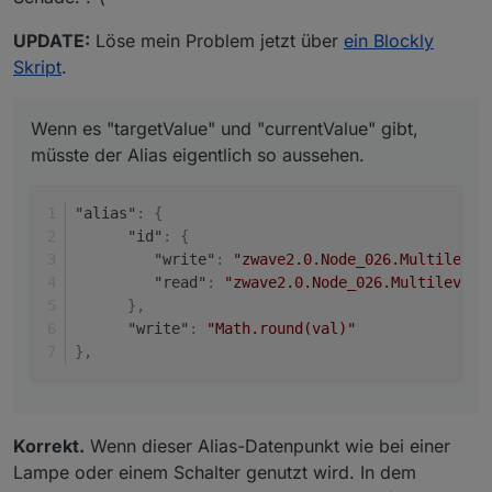
UPDATE:
Löse mein Problem jetzt über
ein Blockly
Skript
.
Wenn es "targetValue" und "currentValue" gibt,
müsste der Alias eigentlich so aussehen.
"alias"
:
{
"id"
:
{
"write"
:
"zwave2.0.Node_026.Multilevel
"read"
:
"zwave2.0.Node_026.Multilevel_
}
,
"write"
:
"Math.round(val)"
}
,
Korrekt.
Wenn dieser Alias-Datenpunkt wie bei einer
Lampe oder einem Schalter genutzt wird. In dem