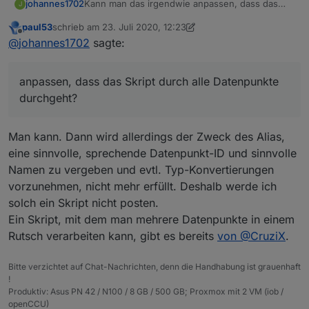
johannes1702
Kann man das irgendwie anpassen, dass das
J
Skript durch alle Datenpunkte durchgeht? :-) Bin
paul53
schrieb am
23. Juli 2020, 12:23
nicht wirklich fit in Javascript :-(
zuletzt editiert von paul53
Offline
@
johannes1702
sagte:
anpassen, dass das Skript durch alle Datenpunkte
durchgeht?
Man kann. Dann wird allerdings der Zweck des Alias,
eine sinnvolle, sprechende Datenpunkt-ID und sinnvolle
Namen zu vergeben und evtl. Typ-Konvertierungen
vorzunehmen, nicht mehr erfüllt. Deshalb werde ich
solch ein Skript nicht posten.
Ein Skript, mit dem man mehrere Datenpunkte in einem
Rutsch verarbeiten kann, gibt es bereits
von @CruziX
.
Bitte verzichtet auf Chat-Nachrichten, denn die Handhabung ist grauenhaft
!
Produktiv: Asus PN 42 / N100 / 8 GB / 500 GB; Proxmox mit 2 VM (iob /
openCCU)