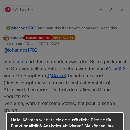
J
1 Antwort
3
johannes1702
Kann man das irgendwie anpassen, dass das
J
Skript durch alle Datenpunkte durchgeht? :-) Bin
dslraser
FORUM TESTING
MOST ACTIVE
nicht wirklich fit in Javascript :-(
Offline
schrieb am
23. Juli 2020, 12:36
zuletzt editiert von
@
johannes1702
in
diesem
und den folgenden zwei drei Beiträgen kannst
Du Dir eventuell als Hilfe ansehen wie das von
@
paul53
verlinkte Script von
@
CruziX
benutzen kannst.
(dieses Script muss man auch erstmal verstehen)
Aber einstellen musst Du trotzdem alles an Deine
Bedürfnisse.
Den Sinn, warum einzelne States, hat paul ja schon
erklärt.
Hallo! Könnten wir bitte einige zusätzliche Dienste für
4
Funktionalität & Analytics
aktivieren? Sie können Ihre