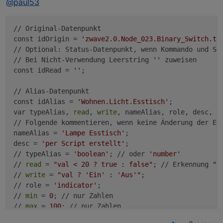
@
paul53
Kannst du mir bitte weiterhelfen?
Dein Script (bitte in Code tags) ?
// Original-Datenpunkt

const idOrigin = 
'zwave2.0.Node_023.Binary_Switch.ta
// Optional: Status-Datenpunkt, wenn Kommando und Sta
// Bei Nicht-Verwendung Leerstring 
''
 zuweisen

const idRead = 
''
;

// Alias-Datenpunkt

const idAlias = 
'Wohnen.Licht.Esstisch'
;

var typeAlias, 
read
, 
write
, nameAlias, role, desc, 
m
// Folgende kommentieren, wenn keine Änderung der Eig
nameAlias = 
'Lampe Esstisch'
;

desc = 
'per Script erstellt'
;

// typeAlias = 
'boolean'
; // oder 
'number'
// 
read
 = 
"val < 20 ? true : false"
; // Erkennung 
"A
// 
write
 = 
"val ? 'Ein' : 'Aus'"
;

// role = 
'indicator'
;

// 
min
 = 
0
; // nur Zahlen

// 
max
 = 
100
; // nur Zahlen

// unit = 
'%'
; // nur für Zahlen
