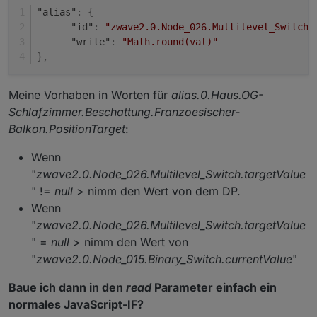
"alias"
:
{
"id"
:
"zwave2.0.Node_026.Multilevel_Switch.
"write"
:
"Math.round(val)"
}
,
Meine Vorhaben in Worten für
alias.0.Haus.OG-
Schlafzimmer.Beschattung.Franzoesischer-
Balkon.PositionTarget
:
Wenn
"
zwave2.0.Node_026.Multilevel_Switch.targetValue
" !=
null
> nimm den Wert von dem DP.
Wenn
"
zwave2.0.Node_026.Multilevel_Switch.targetValue
" =
null
> nimm den Wert von
"
zwave2.0.Node_015.Binary_Switch.currentValue
"
Baue ich dann in den
read
Parameter einfach ein
normales JavaScript-IF?