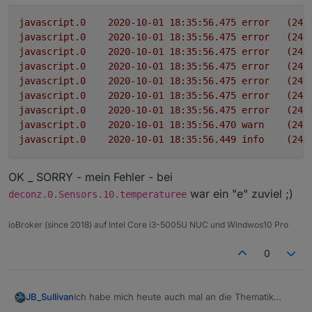
javascript.0
2020-10-01 18:35:56.475	
error
(246
javascript.0
2020-10-01 18:35:56.475	
error
(246
javascript.0
2020-10-01 18:35:56.475	
error
(246
javascript.0
2020-10-01 18:35:56.475	
error
(246
javascript.0
2020-10-01 18:35:56.475	
error
(246
javascript.0
2020-10-01 18:35:56.475	
error
(246
javascript.0
2020-10-01 18:35:56.475	
error
(246
javascript.0
2020-10-01 18:35:56.470	
warn
(246
javascript.0
2020-10-01 18:35:56.449	
info
(246
OK _ SORRY - mein Fehler - bei
war ein "e" zuviel ;)
deconz.0.Sensors.10.temperaturee
ioBroker (since 2018) auf Intel Core i3-5005U NUC und Windwos10 Pro
0
Ich habe mich heute auch mal an die Thematik
JB_Sullivan
Alias(e) gewagt und sofort beim ersten DP eine