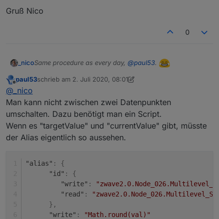
Gruß Nico
0
Same procedure as every day,
@
paul53
.
_nico
paul53
schrieb am
2. Juli 2020, 08:01
Ich haben ein
kleines Problem und überlege, wie ich es
zuletzt editiert von paul53
7. Feb. 2020, 10:02
Offline
@
_nico
ordentlich lösen kann
. Daraus ergibt sich für mich
folgende Frage:
Man kann nicht zwischen zwei Datenpunkten
Kann ich die den
read
Parameter noch komplexer
aufbauen?
umschalten. Dazu benötigt man ein Script.
Beispiel:
Wenn es "targetValue" und "currentValue" gibt, müsste
der Alias eigentlich so aussehen.
Aktuell
alias.0.Haus.OG-
"alias"
:
{
Schlafzimmer.Beschattung.Franzoesischer-
"id"
:
{
Balkon.PositionTarget
:
"alias": {

"write"
:
"zwave2.0.Node_026.Multilevel_S
      "id": "zwave2.0.Node_026.Multilevel_Switch
Meine Vorhaben in Worten für
alias.0.Haus.OG-
      "write": "Math.round(val)"

"read"
:
"zwave2.0.Node_026.Multilevel_Sw
Schlafzimmer.Beschattung.Franzoesischer-
}
,
Balkon.PositionTarget
:
Wenn
"write"
:
"Math.round(val)"