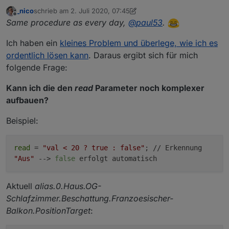
_nico
schrieb am
2. Juli 2020, 07:45
zuletzt editiert von _nico
7. Feb. 2020, 09:50
Offline
Same procedure as every day,
@
paul53
.
Ich haben ein
kleines Problem und überlege, wie ich es
ordentlich lösen kann
. Daraus ergibt sich für mich
folgende Frage:
Kann ich die den
read
Parameter noch komplexer
aufbauen?
Beispiel:
read
=
"val < 20 ? true : false"
; // Erkennung
"Aus"
-->
false
erfolgt automatisch
Aktuell
alias.0.Haus.OG-
Schlafzimmer.Beschattung.Franzoesischer-
Balkon.PositionTarget
: