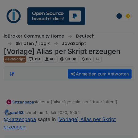
Weiter zum Inhalt
ioBroker Community Home
Deutsch
Skripten / Logik
JavaScript
[Vorlage] Alias per Skript erzeugen
JavaScript
319
40
99.0k
66
Anmelden zum Antworten
states = {false: 'geschlossen', true: 'offen'}
Katzenpapa
K
paul53
schrieb am
1. Juli 2020, 10:54
@
paul53
Hallo Paul. Wo trage ich das ein? Ich
zuletzt editiert von
Offline
@
Katzenpapa
sagte in
[Vorlage] Alias per Skript
habe mir einen Magnetkontaktschalter an ein
ElectroDragon gesteckt und ihn als Sensor in
erzeugen
:
Iobroker definiert. Nun hätte ich auch gerne
Offen/Geschlossen anstatt true/False.