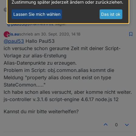
Zustimmung später jederzeit ändern oder zurückziehen.
2 Monaten später
Lassen Sie mich wählen
Das ist ok
@
johannes1702
sagte:
paul53
js.au
schrieb am
30. Sept. 2020, 14:18
J
zuletzt editiert von
Offline
@
paul53
Hallo Paul53
anpassen, dass das Skript durch alle Datenpunkte
durchgeht?
ich versuche schon geraume Zeit mit deiner Script-
Man kann. Dann wird allerdings der Zweck des Alias,
Vorlage zur alias-Erstellung
eine sinnvolle, sprechende Datenpunkt-ID und
Alias-Datenpunkte zu erzeugen.
sinnvolle Namen zu vergeben und evtl. Typ-
Konvertierungen vorzunehmen, nicht mehr erfüllt.
Problem im Script: obj.common.alias kommt die
Deshalb werde ich solch ein Skript nicht posten.
Meldung "property alias does not exist on type
Ein Skript, mit dem man mehrere Datenpunkte in einem
StateCommon....."
Rutsch verarbeiten kann, gibt es bereits
von @CruziX
.
Ich habe schon alles versucht, aber komme nicht weiter.
js-controller v.3.1.6 script-engine 4.6.17 node.js 12
Kannst du mir bitte weiterhelfen?
0