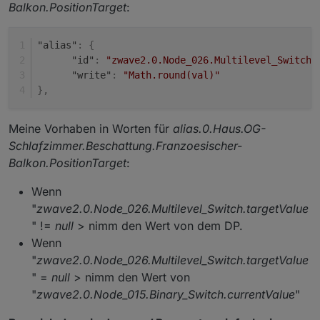
Balkon.PositionTarget
:
"alias"
:
{
"id"
:
"zwave2.0.Node_026.Multilevel_Switch.
"write"
:
"Math.round(val)"
}
,
Meine Vorhaben in Worten für
alias.0.Haus.OG-
Schlafzimmer.Beschattung.Franzoesischer-
Balkon.PositionTarget
:
Wenn
"
zwave2.0.Node_026.Multilevel_Switch.targetValue
" !=
null
> nimm den Wert von dem DP.
Wenn
"
zwave2.0.Node_026.Multilevel_Switch.targetValue
" =
null
> nimm den Wert von
"
zwave2.0.Node_015.Binary_Switch.currentValue
"