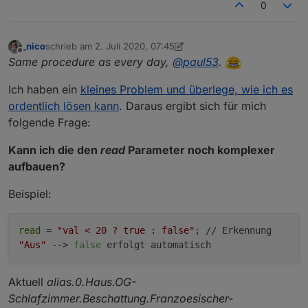
0
_nico
schrieb am
2. Juli 2020, 07:45
zuletzt editiert von _nico
7. Feb. 2020, 09:50
Offline
Same procedure as every day,
@
paul53
.
Ich haben ein
kleines Problem und überlege, wie ich es
ordentlich lösen kann
. Daraus ergibt sich für mich
folgende Frage:
Kann ich die den
read
Parameter noch komplexer
aufbauen?
Beispiel:
read
=
"val < 20 ? true : false"
; // Erkennung
"Aus"
-->
false
erfolgt automatisch
Aktuell
alias.0.Haus.OG-
Schlafzimmer.Beschattung.Franzoesischer-