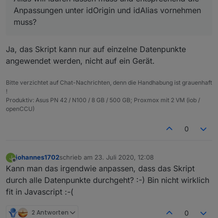
Also passe ich das Skript so an:
// Original-Datenpunkt

Anpassungen unter idOrigin und idAlias vornehmen
muss?
Entsprechend wird dann auch der Alias
const idOrigin = 'deconz.0.Sensors.13';

Datenpunkt angelegt. Alledings ohne die states,
also z.B. Battery.
Heißt das, dass ich das Skript für jeden
// Alias-Datenpunkt

Ja, das Skript kann nur auf einzelne Datenpunkte
Datenpunkt für den ich ein Alias will laufen
angewendet werden, nicht auf ein Gerät.
lassen muss und entsprechend die
Danke und LG
Anpassungen unter idOrigin und idAlias
Johannes
vornehmen muss? Oder übersehe ich was und
Bitte verzichtet auf Chat-Nachrichten, denn die Handhabung ist grauenhaft
das kann automatisch erfolgen?
!
Produktiv: Asus PN 42 / N100 / 8 GB / 500 GB; Proxmox mit 2 VM (iob /
openCCU)
0
johannes1702
schrieb am
23. Juli 2020, 12:08
J
zuletzt editiert von
Offline
Kann man das irgendwie anpassen, dass das Skript
durch alle Datenpunkte durchgeht? :-) Bin nicht wirklich
fit in Javascript :-(
2 Antworten
0