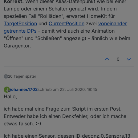
Korrekt.
Wenn dieser Alias-Datenpunkt wie bei einer
Lampe oder einem Schalter genutzt wird. In dem
speziellen Fall "Rollläden", erwartet HomeKit für
TargetPosition
und
CurrentPosition
zwei
voneinander
getrennte DPs
- damit wird auch eine Animation
"Öffnen" und "Schließen" angezeigt - ähnlich wie beim
Garagentor.
0
20 Tagen später
johannes1702
schrieb am
22. Juli 2020, 18:45
J
zuletzt editiert von
Offline
Hallo,
ich habe mal eine Frage zum Skript im ersten Post.
Entweder habe ich einen Denkfehler, oder ich mache
etwas falsch. :-)
Ich habe einen Sensor, dessen ID deconz.0.Sensors.13