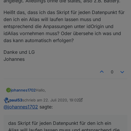
angelegt. Alledings ohne die states, also z.B. Battery.
Heißt das, dass ich das Skript für jeden Datenpunkt für
den ich ein Alias will laufen lassen muss und
entsprechend die Anpassungen unter idOrigin und
idAlias vornehmen muss? Oder übersehe ich was und
das kann automatisch erfolgen?
Danke und LG
Johannes
0
Hallo,
johannes1702
J
paul53
schrieb am
22. Juli 2020, 19:02
ich habe mal eine Frage zum Skript im ersten
zuletzt editiert von paul53
Offline
@
johannes1702
sagte:
Post. Entweder habe ich einen Denkfehler, oder
ich mache etwas falsch. :-)
Ich habe einen Sensor, dessen ID
deconz.0.Sensors.13 lautet:
das Skript für jeden Datenpunkt für den ich ein
Dafür würde ich gerne einen Alias
"Schlafzimmer_Bewegungsmelder" erstellen.
Alias will laufen lassen muss und entsprechend die