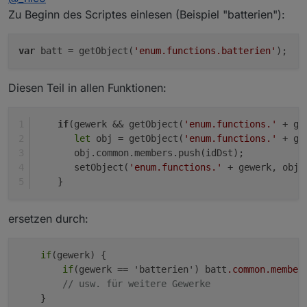
Zu Beginn des Scriptes einlesen (Beispiel "batterien"):
Aktuell ja, weil ich ja noch im Umbau stecke. Kommt aber
Weiß aber so garnicht, wie ich das machen
noch "rauchmelder", "luftfeuchte", etc. dazu.
soll.
var
 batt = getObject(
'enum.functions.batterien'
Habe ich es richtig gesehen, dass nur das Gewerk
Diesen Teil in allen Funktionen:
"batterien" verwendet wird ?
if
(gewerk && getObject(
'enum.functions.'
 + ge
let
 obj = getObject(
'enum.functions.'
 + ge
       obj.common.members.push(idDst);
       setObject(
'enum.functions.'
 + gewerk, obj)
    }
ersetzen durch:
if
(gewerk) {

if
(gewerk == 'batterien') batt
.common
.member
// usw. für weitere Gewerke