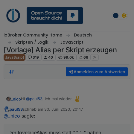
Weiter zum Inhalt
ioBroker Community Home
Deutsch
Skripten / Logik
JavaScript
[Vorlage] Alias per Skript erzeugen
JavaScript
319
40
99.0k
66
Anmelden zum Antworten
Hi
@
paul53
, ich mal wieder.
_nico
paul53
schrieb am
30. Juni 2020, 20:47
Ich möchte über dein Alias Skript bei den Aliases
History
zuletzt editiert von
Offline
@
_nico
sagte:
(sql.0)
und
Lovelace (lovelace.0)
konfigurieren.
Er verwirft aber meine konfigurierte Custom-Variable.
Der
lovelaceAlias
muss statt "
.
" "
_
" haben.
Der lovelaceAlias muss statt "." "_" haben.