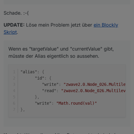
Schade. :-(
UPDATE:
Löse mein Problem jetzt über
ein Blockly
Skript
.
Wenn es "targetValue" und "currentValue" gibt,
müsste der Alias eigentlich so aussehen.
"alias"
:
{
"id"
:
{
"write"
:
"zwave2.0.Node_026.Multilevel
"read"
:
"zwave2.0.Node_026.Multilevel_
}
,
"write"
:
"Math.round(val)"
}
,