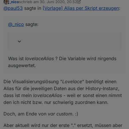
_nico
schrieb am
30. Juni 2020, 20:52
zuletzt editiert von _nico
Offline
Der lovelaceAlias muss statt "." "_" haben.
@
paul53
sagte in
[Vorlage] Alias per Skript erzeugen
:
const idAliaOnOff11 = 'Test.On6';

geändert. Scheint zu gehen.
const naAliaOnOff11 = 'Test';

const idOrigOnOff11 = 'zwave2.0.Node_013.Binary
Was ist
lovelaceAlias
? Die Variable wird nirgends
@
_nico
sagte:
const idReadOnOff11 = 'zwave2.0.Node_013.Binary
ausgewertet.
Was ist
lovelaceAlias
? Die Variable wird nirgends
ausgewertet.
Die Visualisierungslösung "
Lovelace
" benötigt einen
Alias für die jeweiligen Daten aus der History-Instanz,
dass ist mein
lovelaceAlias
- weil er sonst einen nimmt
den ich nicht bzw. nur schwierig zuordnen kann.
Doch, am Ende von
var custom
. :)
Aber aktuell wird nur der erste "." ersetzt, müssen aber