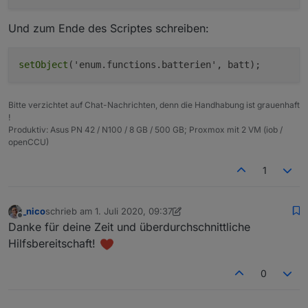
Und zum Ende des Scriptes schreiben:
setObject
Bitte verzichtet auf Chat-Nachrichten, denn die Handhabung ist grauenhaft
!
Produktiv: Asus PN 42 / N100 / 8 GB / 500 GB; Proxmox mit 2 VM (iob /
openCCU)
1
_nico
schrieb am
1. Juli 2020, 09:37
zuletzt editiert von _nico
7. Jan. 2020, 11:38
Offline
Danke für deine Zeit und überdurchschnittliche
Hilfsbereitschaft!
0