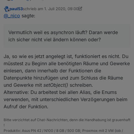
paul53
schrieb am
1. Juli 2020, 09:00
es geht um dein Skript aus dem ersten Post, wo man
zuletzt editiert von paul53
7. Jan. 2020, 11:05
Offline
@
_nico
sagte:
Gewerke und Räume mit übergeben kann.
EDIT(17.02.2020): Da man Raum und Gewerk in die
Vermutlich weil es asynchron läuft? Daran werde
Struktur der Alias-ID einbringen kann, sind enums
Du hast ja gestern bereits mitbekommen, dass ich mir ein
für Raum und Gewerk oftmals nicht erforderlich.
ich sicher nicht viel ändern können oder?
"
großes Skript
" gebaut habe, was mir alle Aliases "in
Für diejenigen, die den erzeugten Alias-Datenpunkt
einem Rutsch" anlegt. Nun habe ich es noch etwas
Vermutlich weil es asynchron läuft? Daran werde ich
zu enum.rooms und/oder enum.functions
erweitert und gebe bei einigen auch ein Gewerk mit.
sicher nicht viel ändern können oder?
hinzufügen wollen, hier eine Version, die es
Ja, so wie es jetzt angelegt ist, funktioniert es nicht. Du
Allerdings, habe ich nun den Fall, dass nur das letzte
Gruß Nico
ermöglicht:
müsstest zu Beginn alle benötigten Räume und Gewerke
Gerät im Skript, welches dem Gewerk zugeordnet
einlesen, dann innerhalb der Funktionen die
werden soll, im Gewerk ist.
ioBroker_Alias.js
Datenpunkte hinzufügen und zum Schluss die Räume
und Gewerke mit
setObject()
schreiben.
Alternative: Du arbeitest bei allen Alias, die Enums
verwenden, mit unterschiedlichen Verzögerungen beim
Aufruf der Funktion.
Bitte verzichtet auf Chat-Nachrichten, denn die Handhabung ist grauenhaft
!
Produktiv: Asus PN 42 / N100 / 8 GB / 500 GB; Proxmox mit 2 VM (iob /