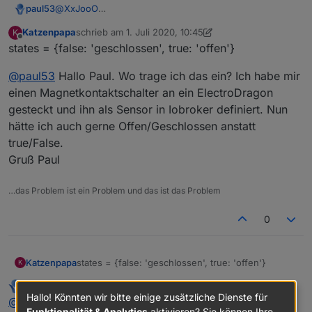
@
XxJooO
paul53
Der Original-Datenpunkt ist doch ebenfalls vom Typ
Katzenpapa
schrieb am
1. Juli 2020, 10:45
K
"boolean", allerdings "read only". Da muss nichts
zuletzt editiert von Katzenpapa
7. Jan. 2020, 12:49
Offline
states = {false: 'geschlossen', true: 'offen'}
gewandelt werden. Oder möchtest Du Zustandstexte
darstellen (Zeile 17) ?
@
paul53
Hallo Paul. Wo trage ich das ein? Ich habe mir
einen Magnetkontaktschalter an ein ElectroDragon
gesteckt und ihn als Sensor in Iobroker definiert. Nun
hätte ich auch gerne Offen/Geschlossen anstatt
true/False.
Gruß Paul
…das Problem ist ein Problem und das ist das Problem
0
states = {false: 'geschlossen', true: 'offen'}
Katzenpapa
K
paul53
schrieb am
1. Juli 2020, 10:54
@
paul53
Hallo Paul. Wo trage ich das ein? Ich
zuletzt editiert von
Offline
Hallo! Könnten wir bitte einige zusätzliche Dienste für
@
Katzenpapa
sagte in
[Vorlage] Alias per Skript
habe mir einen Magnetkontaktschalter an ein
Funktionalität & Analytics
aktivieren? Sie können Ihre