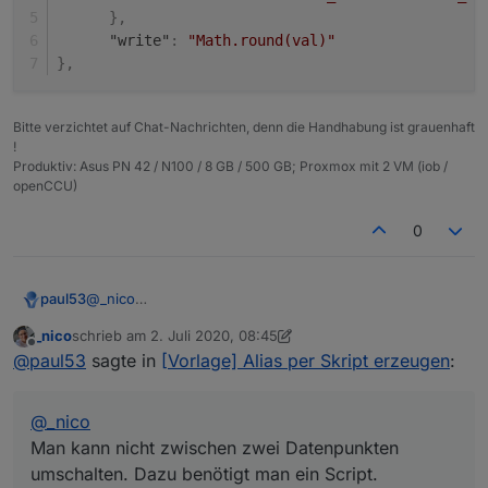
Schlafzimmer.Beschattung.Franzoesischer-
}
,
Balkon.PositionTarget
:
Wenn
"write"
:
"Math.round(val)"
Baue ich dann in den
"
zwave2.0.Node_026.Multilevel_Switch.targetValue
read
Parameter einfach ein
"
}
,
normales JavaScript-IF?
!=
null
> nimm den Wert von dem DP.
Wenn
Gruß Nico
"
zwave2.0.Node_026.Multilevel_Switch.targetValue
"
Bitte verzichtet auf Chat-Nachrichten, denn die Handhabung ist grauenhaft
=
null
> nimm den Wert von
!
"
zwave2.0.Node_015.Binary_Switch.currentValue
"
Produktiv: Asus PN 42 / N100 / 8 GB / 500 GB; Proxmox mit 2 VM (iob /
openCCU)
0
@
_nico
paul53
Man kann nicht zwischen zwei Datenpunkten
_nico
schrieb am
2. Juli 2020, 08:45
umschalten. Dazu benötigt man ein Script.
"alias": {

zuletzt editiert von _nico
7. Feb. 2020, 15:13
Offline
@
paul53
sagte in
[Vorlage] Alias per Skript erzeugen
:
Wenn es "targetValue" und "currentValue" gibt, müsste
      "id": {

der Alias eigentlich so aussehen.
         "write": "zwave2.0.Node_026.Multileve
         "read": "zwave2.0.Node_026.Multilevel
@
_nico
      },

      "write": "Math.round(val)"

Man kann nicht zwischen zwei Datenpunkten
umschalten. Dazu benötigt man ein Script.