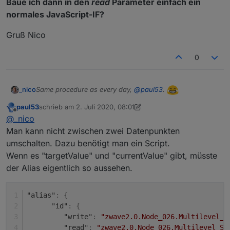
Baue ich dann in den
read
Parameter einfach ein
normales JavaScript-IF?
Gruß Nico
0
Same procedure as every day,
@
paul53
.
_nico
paul53
schrieb am
2. Juli 2020, 08:01
Ich haben ein
kleines Problem und überlege, wie ich es
zuletzt editiert von paul53
7. Feb. 2020, 10:02
Offline
@
_nico
ordentlich lösen kann
. Daraus ergibt sich für mich
folgende Frage:
Man kann nicht zwischen zwei Datenpunkten
Kann ich die den
read
Parameter noch komplexer
aufbauen?
umschalten. Dazu benötigt man ein Script.
Beispiel:
Wenn es "targetValue" und "currentValue" gibt, müsste
der Alias eigentlich so aussehen.
Aktuell
alias.0.Haus.OG-
"alias"
:
{
Schlafzimmer.Beschattung.Franzoesischer-
"id"
:
{
Balkon.PositionTarget
:
"alias": {

"write"
:
"zwave2.0.Node_026.Multilevel_S
      "id": "zwave2.0.Node_026.Multilevel_Switch
Meine Vorhaben in Worten für
alias.0.Haus.OG-
      "write": "Math.round(val)"

"read"
:
"zwave2.0.Node_026.Multilevel_Sw