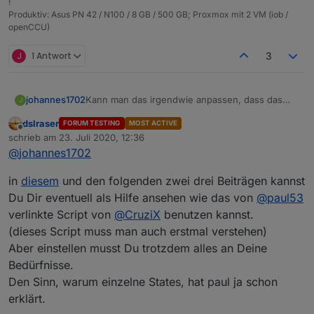
!
Produktiv: Asus PN 42 / N100 / 8 GB / 500 GB; Proxmox mit 2 VM (iob /
openCCU)
J
1 Antwort
3
johannes1702
Kann man das irgendwie anpassen, dass das
J
Skript durch alle Datenpunkte durchgeht? :-) Bin
dslraser
FORUM TESTING
MOST ACTIVE
nicht wirklich fit in Javascript :-(
Offline
schrieb am
23. Juli 2020, 12:36
zuletzt editiert von
@
johannes1702
in
diesem
und den folgenden zwei drei Beiträgen kannst
Du Dir eventuell als Hilfe ansehen wie das von
@
paul53
verlinkte Script von
@
CruziX
benutzen kannst.
(dieses Script muss man auch erstmal verstehen)
Aber einstellen musst Du trotzdem alles an Deine
Bedürfnisse.
Den Sinn, warum einzelne States, hat paul ja schon
erklärt.