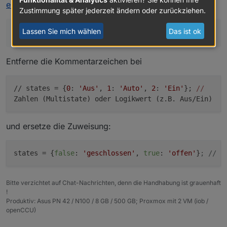
ElectroDragon gesteckt und ihn als Sensor in
erzeugen
:
Zustimmung später jederzeit ändern oder zurückziehen.
Iobroker definiert. Nun hätte ich auch gerne
Offen/Geschlossen anstatt true/False.
Lassen Sie mich wählen
Das ist ok
Gruß Paul
Wo trage ich das ein?
Entferne die Kommentarzeichen bei
// states = {
0
:
'Aus'
,
1
:
'Auto'
,
2
:
'Ein'
};
//
Zahlen (Multistate) oder Logikwert (z.B. Aus/Ein)
und ersetze die Zuweisung:
states
 = {
false
: 
'geschlossen'
, 
true
: 
'offen'
}
; // Z
Bitte verzichtet auf Chat-Nachrichten, denn die Handhabung ist grauenhaft
!
Produktiv: Asus PN 42 / N100 / 8 GB / 500 GB; Proxmox mit 2 VM (iob /
openCCU)