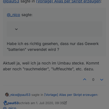
Weiß aber so garnicht, wie ich das machen soll.
@
paul53
sagte in
[Vorlage] Alias per Skript erzeugen
:
Habe ich es richtig gesehen, dass nur das Gewerk
@
_nico
sagte:
"batterien" verwendet wird ?
Habe ich es richtig gesehen, dass nur das Gewerk
"batterien" verwendet wird ?
Aktuell ja, weil ich ja noch im Umbau stecke. Kommt
aber noch "rauchmelder", "luftfeuchte", etc. dazu.
0
@
paul53
sagte in
[Vorlage] Alias per Skript erzeugen
:
_nico
paul53
schrieb am
1. Juli 2020, 09:35
zuletzt editiert von paul53
7. Jan. 2020, 11:36
Offline
@
_nico
sagte:
@
_nico