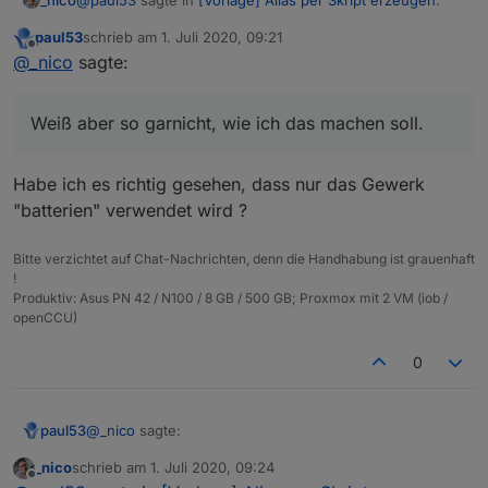
paul53
schrieb am
1. Juli 2020, 09:21
zuletzt editiert von
Offline
@
_nico
sagte:
@
_nico
sagte:
Hmm, ne. Das ist irgendwie nicht schön. Wenn dann
Vermutlich weil es asynchron läuft? Daran
hätte ich es schon gerne halbwegs ordentlich.
Weiß aber so garnicht, wie ich das machen soll.
werde ich sicher nicht viel ändern können
oder?
Ja, so wie es jetzt angelegt ist, funktioniert es nicht.
Du müsstest zu Beginn alle benötigten Räume und
Habe ich es richtig gesehen, dass nur das Gewerk
Klingt besser. Weiß aber so garnicht, wie ich das machen
Gewerke einlesen, dann innerhalb der Funktionen
"batterien" verwendet wird ?
Alternative: Du arbeitest bei allen Alias, die Enums
soll. Kannst du mir mit ein paar Codeschnipsel auf die
die Datenpunkte hinzufügen und zum Schluss die
verwenden, mit unterschiedlichen Verzögerungen
Sprünge helfen und ich sehe dann, was ich daraus
DANKE
Räume und Gewerke mit
setObject()
schreiben.
beim Aufruf der Funktion.
machen kann?
Bitte verzichtet auf Chat-Nachrichten, denn die Handhabung ist grauenhaft
!
Produktiv: Asus PN 42 / N100 / 8 GB / 500 GB; Proxmox mit 2 VM (iob /
openCCU)
0
@
_nico
sagte:
paul53
_nico
schrieb am
1. Juli 2020, 09:24
zuletzt editiert von
Offline