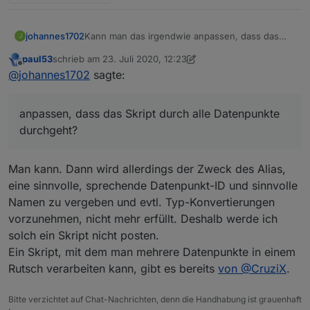
johannes1702
Kann man das irgendwie anpassen, dass das
J
Skript durch alle Datenpunkte durchgeht? :-) Bin
paul53
schrieb am
23. Juli 2020, 12:23
nicht wirklich fit in Javascript :-(
zuletzt editiert von paul53
Offline
@
johannes1702
sagte:
anpassen, dass das Skript durch alle Datenpunkte
durchgeht?
Man kann. Dann wird allerdings der Zweck des Alias,
eine sinnvolle, sprechende Datenpunkt-ID und sinnvolle
Namen zu vergeben und evtl. Typ-Konvertierungen
vorzunehmen, nicht mehr erfüllt. Deshalb werde ich
solch ein Skript nicht posten.
Ein Skript, mit dem man mehrere Datenpunkte in einem
Rutsch verarbeiten kann, gibt es bereits
von @CruziX
.
Bitte verzichtet auf Chat-Nachrichten, denn die Handhabung ist grauenhaft