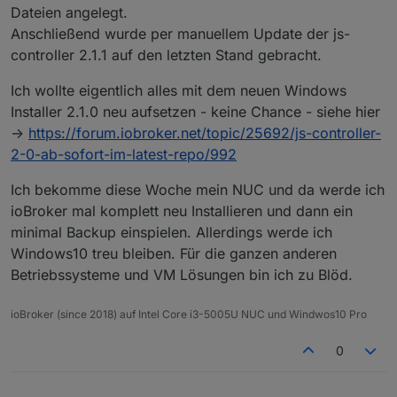
    { Error: EPERM: operation not permitte
Dateien angelegt.
npm 

ERR!   stack:
Anschließend wurde per manuellem Update der js-
ERR!

npm
controller 2.1.1 auf den letzten Stand gebracht.
      errno: -4048,

 ERR!
npm

'Error: EPERM: operation not permitted, ren
Ich wollte eigentlich alles mit dem neuen Windows
npm 
ERR!      code: 'EPERM',

Installer 2.1.0 neu aufsetzen - keine Chance - siehe hier
ERR!
npm

->
https://forum.iobroker.net/topic/25692/js-controller-
   errno: -
4048
,npm
2-0-ab-sofort-im-latest-repo/992
ERR!

      syscall: 'rename',

ERR!
Ich bekomme diese Woche mein NUC und da werde ich
npm 

   code: 
'EPERM'
,
ERR!

ioBroker mal komplett neu Installieren und dann ein
npm 
      path:npm

minimal Backup einspielen. Allerdings werde ich
ERR!
 ERR!

syscall
: 
'rename'
,npm
Windows10 treu bleiben. Für die ganzen anderen
       'C:\\IoB Testsysteme\\ioBroker\\node
Betriebssysteme und VM Lösungen bin ich zu Blöd.
npm 

ERR!   path:
ERR!

npm
      dest:npm

ioBroker (since 2018) auf Intel Core i3-5005U NUC und Windwos10 Pro
 ERR!
ERR!

'C:\\IoB Testsysteme\\ioBroker\\node_module
0
       'C:\\IoB Testsysteme\\ioBroker\\node
npm
npm
