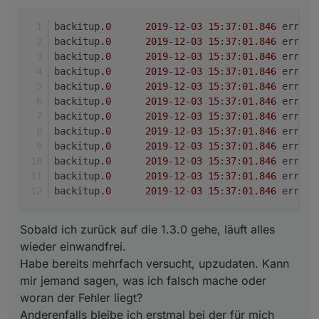
Version.
backitup.0	2019-12-03 15:37:01.846	error	at d
backitup.0	2019-12-03 15:37:01.846	error	at 
backitup
.0
2019
-
12
-
03
15
:
37
:
01
.846
backitup.0	2019-12-03 15:37:01.846	error	(29
backitup
.0
2019
-
12
-
03
15
:
37
:
01
.846
backitup
.0
2019
-
12
-
03
15
:
37
:
01
.846
backitup
.0
2019
-
12
-
03
15
:
37
:
01
.846
backitup
.0
2019
-
12
-
03
15
:
37
:
01
.846
backitup
.0
2019
-
12
-
03
15
:
37
:
01
.846
backitup
.0
2019
-
12
-
03
15
:
37
:
01
.846
backitup
.0
2019
-
12
-
03
15
:
37
:
01
.846
backitup
.0
2019
-
12
-
03
15
:
37
:
01
.846
backitup
.0
2019
-
12
-
03
15
:
37
:
01
.846
backitup
.0
2019
-
12
-
03
15
:
37
:
01
.846
backitup
.0
2019
-
12
-
03
15
:
37
:
01
.846
Sobald ich zurück auf die 1.3.0 gehe, läuft alles
wieder einwandfrei.
Habe bereits mehrfach versucht, upzudaten. Kann
mir jemand sagen, was ich falsch mache oder
woran der Fehler liegt?
Anderenfalls bleibe ich erstmal bei der für mich