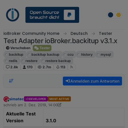
Weiter zum Inhalt
ioBroker Community Home
Deutsch
Tester
Test Adapter ioBroker.backitup v3.1.x
Verschoben
Tester
backitup
backitup backup
ccu
history
mysql
redis
restore
restore backup
2.8k
170
2.7m
113
Anmelden zum Antworten
simatec
DEVELOPER
MOST ACTIVE
Online
schrieb am
2. Dez. 2019, 14:00
zuletzt editiert von simatec
3. März 2025, 14:25
Aktuelle Test
Version
3.1.0