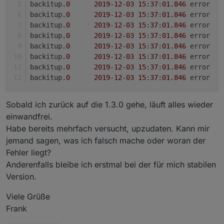
backitup
.0
2019
-
12
-
03
15
:
37
:
01
.846
backitup
.0
2019
-
12
-
03
15
:
37
:
01
.846
	
backitup
.0
2019
-
12
-
03
15
:
37
:
01
.846
	
backitup
.0
2019
-
12
-
03
15
:
37
:
01
.846
	
backitup
.0
2019
-
12
-
03
15
:
37
:
01
.846
backitup
.0
2019
-
12
-
03
15
:
37
:
01
.846
backitup
.0
2019
-
12
-
03
15
:
37
:
01
.846
	err
backitup
.0
2019
-
12
-
03
15
:
37
:
01
.846
	err
Sobald ich zurück auf die 1.3.0 gehe, läuft alles wieder
einwandfrei.
Habe bereits mehrfach versucht, upzudaten. Kann mir
jemand sagen, was ich falsch mache oder woran der
Fehler liegt?
Anderenfalls bleibe ich erstmal bei der für mich stabilen
Version.
Viele Grüße
Frank