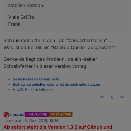
stabilen Version.
Viele Grüße
Frank
Schaue mal bitte in den Tab "Wiederherstellen" ...
Was ist da bei dir als "Backup Quelle" ausgewählt?
Denke da liegt das Problem, da ein kleiner
Schreibfehler in dieser Version vorlag.
Besuche meine Github Seite
Beitrag hat geholfen oder willst du mich unterstützen
HowTo Restore ioBroker
0
simatec
DEVELOPER
MOST ACTIVE
Online
schrieb am
5. Dez. 2019, 15:14
zuletzt editiert von
Ab sofort steht die Version 1.3.2 auf Github und