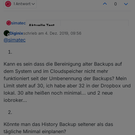
1 Antwort
0
simatec
Aktuelle Test
Version
3.1.0
Diginix
schrieb am
4. Dez. 2019, 09:56
zuletzt editiert von
Offline
@
simatec
Veröffentlichun
02.03.2025
gsdatum
Github Link
https://github.com/simatec/ioBro
Kann es sein dass die Bereinigung alter Backups auf
ker.backitup
dem System und im Cloudspeicher nicht mehr
Wiki Link
https://github.com/simatec/ioBro
funktioniert seit der Umbenennung der Backups? Mein
ker.backitup/wiki
Limit steht auf 30, ich habe aber 32 in der Dropbox und
lokal. 30 alte heißen noch minimal... und 2 neue
Hier geht es um die aktuelle Version von
iobroker...
ioBroker.backitup, nachdem der alte Thread langsam
zu unübersichtlich wurde.
Bitte gebt euer Feedback und eure Anregungen hier
Changelog
ab.
Könnte man das History Backup seltener als das
tägliche Minimal einplanen?