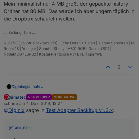
Mein minimal ist nur 4 MB groß, der gepackte history
Ordner hat 80 MB. Das würde ich aber ungern täglich in
die Dropbox schaufeln wollen.
..:: So long! Tom ::..
NUC7i3 (Ubuntu Proxmox VM) | Echo Dots 2+3. Gen | Xiaomi Sensoren | Mi
Robot 1S | Yeelight | Sonoff | Shelly | H801 RGB | Gosund SP1 |
NodeMCU+ESP32 | Kostal Plenticore PV+BYD | openWB
0
@
simatec
Diginix
simatec
DEVELOPER
MOST ACTIVE
Online
schrieb am
4. Dez. 2019, 13:24
Kann es sein dass die Bereinigung alter Backups auf
zuletzt editiert von
@
Diginix
sagte in
Test Adapter Backitup v1.3.x
:
dem System und im Cloudspeicher nicht mehr
funktioniert seit der Umbenennung der Backups? Mein
Limit steht auf 30, ich habe aber 32 in der Dropbox und
Könnte man das History Backup seltener als das
@
simatec
lokal. 30 alte heißen noch minimal... und 2 neue
tägliche Minimal einplanen?
iobroker...
Mein minimal ist nur 4 MB groß, der gepackte history