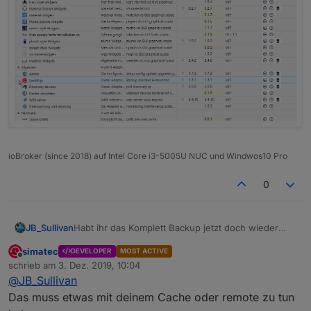
ioBroker (since 2018) auf Intel Core i3-5005U NUC und Windwos10 Pro
0
Habt ihr das Komplett Backup jetzt doch wieder
JB_Sullivan
aufleben lassen?
simatec
DEVELOPER
MOST ACTIVE
Ich wundere mich gerade - habe 1.3.1 drauf und
Online
schrieb am
3. Dez. 2019, 10:04
bekomme im Instanz Menü wieder mit Komplett
zuletzt editiert von
@
JB_Sullivan
Backup Option angezeigt.
..... oder liegt es evtl. daran das ich Remote via
iobroker.pro
auf meine Installation zugreife?
Das muss etwas mit deinem Cache oder remote zu tun