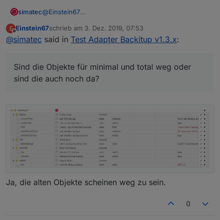
npm 

simatec
@
Einstein67
ERR!

Sind die Objekte für minimal und total weg oder sind
    'C:\\IoB Testsysteme\\ioBroker\\node_mo
Einstein67
schrieb am
3. Dez. 2019, 07:53
E
die auch noch da?
zuletzt editiert von
Offline
@
simatec
said in
Test Adapter Backitup v1.3.x
:
ERR!

   parent: 'ioBroker' }

npm

Sind die Objekte für minimal und total weg oder
 ERR!

sind die auch noch da?
npm

 ERR!

 The operation was rejected by your operati
npm

ERR!

 It's possible that the file was already in
ERR!

 or that you lack permissions to access it.
npm

Ja, die alten Objekte scheinen weg zu sein.
ERR! 

0
npm
