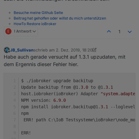
backitup.0	2019-12-02 17:24:58.626	debu
backitup.0	2019-12-02 17:24:58.626	debug
Besuche meine Github Seite
backitup.0	2019-12-02 17:24:58.625	debug
Beitrag hat geholfen oder willst du mich unterstützen
backitup.0	2019-12-02 17:24:58.624	debug
HowTo Restore ioBroker
backitup.0	2019-12-02 17:24:58.623	debu
E
1 Antwort
1
backitup.0	2019-12-02 17:24:58.620	debug
backitup.0	2019-12-02 17:24:58.620	debug
backitup.0	2019-12-02 17:24:58.619	debug
JB_Sullivan
schrieb am
2. Dez. 2019, 18:20
zuletzt editiert von JB_Sullivan
12. Feb. 2019, 19:22
Offline
Habe auch gerade versucht auf 1.3.1 upzudaten, mit
dem Ergennis dieser Fehler hier.
$ ./iobroker upgrade backitup
Update backitup from @1.
3.0
 to @1.
3.1
host.iobroker(ioBroker) Adapter 
"system.adapter
NPM version: 
6.9
.
0
npm install iobroker.backitup@1.
3.1
 --loglevel 
npm
 ERR! path C:\IoB Testsysteme\ioBroker\node_mod
ERR!