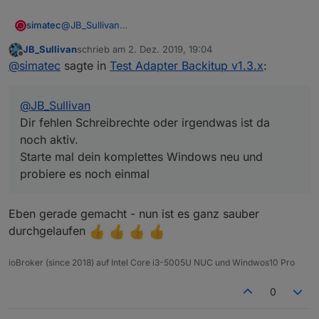
simatec
@
JB_Sullivan
ERR!   stack:

Dir fehlen Schreibrechte oder irgendwas ist da noch
npm

JB_Sullivan
schrieb am
2. Dez. 2019, 19:04
aktiv.
 ERR!

zuletzt editiert von
Offline
@
simatec
sagte in
Test Adapter Backitup v1.3.x
:
Starte mal dein komplettes Windows neu und probiere
    'Error: EPERM: operation not permitted
es noch einmal
npm 

ERR!

@
JB_Sullivan
   errno: -4048,npm

Dir fehlen Schreibrechte oder irgendwas ist da
ERR!

noch aktiv.
   code: 'EPERM',

Starte mal dein komplettes Windows neu und
npm 

probiere es noch einmal
ERR!

   syscall: 'rename',npm

Eben gerade gemacht - nun ist es ganz sauber
ERR!   path:

durchgelaufen
npm

 ERR!

    'C:\\IoB Testsysteme\\ioBroker\\node_mo
ioBroker (since 2018) auf Intel Core i3-5005U NUC und Windwos10 Pro
npm

0
ERR!

   dest:
