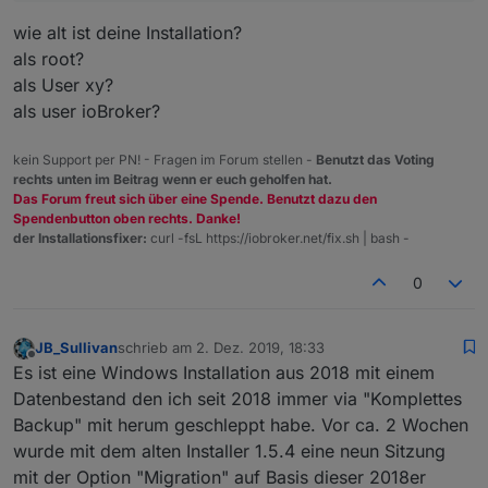
 ERR! path C:\IoB Testsysteme\ioBroker\node
ERR!
wie alt ist deine Installation?
      errno: -
4048
,
als root?
ERR!

npm
als User xy?
errno

ERR!      code: 
'EPERM'
,
als user ioBroker?
 -4048

npm
npm

kein Support per PN! - Fragen im Forum stellen -
Benutzt das Voting
ERR!
rechts unten im Beitrag wenn er euch geholfen hat.
ERR! 

Das Forum freut sich über eine Spende. Benutzt dazu den
syscall
: 
'rename'
,
syscall

Spendenbutton oben rechts. Danke!
npm 
 rename

der Installationsfixer:
curl -fsL https://iobroker.net/fix.sh | bash -
npm

ERR!
 ERR!

      path:npm
0
 Error: EPERM: operation not permitted, re
 ERR!
npm

'C:\\IoB Testsysteme\\ioBroker\\node_mod
npm 
ERR!

JB_Sullivan
schrieb am
2. Dez. 2019, 18:33
zuletzt editiert von
ERR!
Offline
  { [Error: EPERM: operation not permitted
Es ist eine Windows Installation aus 2018 mit einem
      dest:npm
Datenbestand den ich seit 2018 immer via "Komplettes
ERR!

Backup" mit herum geschleppt habe. Vor ca. 2 Wochen
ERR!
   cause:

wurde mit dem alten Installer 1.5.4 eine neun Sitzung
npm

'C:\\IoB Testsysteme\\ioBroker\\node_mod
 ERR!

npm
mit der Option "Migration" auf Basis dieser 2018er