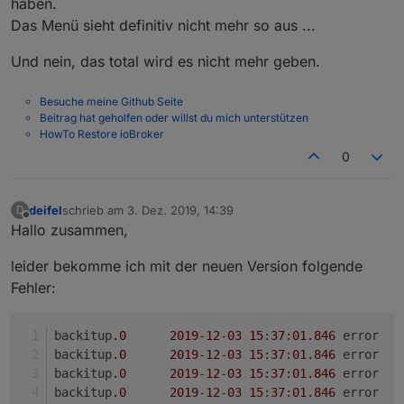
haben.
Das Menü sieht definitiv nicht mehr so aus ...
Und nein, das total wird es nicht mehr geben.
Besuche meine Github Seite
Beitrag hat geholfen oder willst du mich unterstützen
HowTo Restore ioBroker
0
deifel
schrieb am
3. Dez. 2019, 14:39
D
zuletzt editiert von
Offline
Hallo zusammen,
leider bekomme ich mit der neuen Version folgende
Fehler:
backitup
.0
2019
-
12
-
03
15
:
37
:
01
.846
	
backitup
.0
2019
-
12
-
03
15
:
37
:
01
.846
backitup
.0
2019
-
12
-
03
15
:
37
:
01
.846
backitup
.0
2019
-
12
-
03
15
:
37
:
01
.846
	