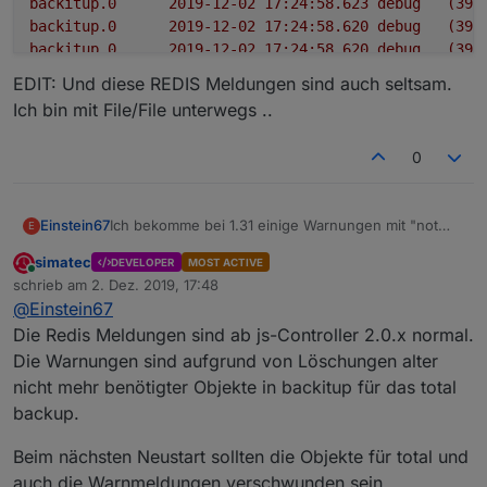
backitup.0
2019-12-02 17:24:58.623	
debug
(390
backitup.0
2019-12-02 17:24:58.620	
debug
(390
backitup.0
2019-12-02 17:24:58.620	
debug
(390
backitup.0
2019-12-02 17:24:58.619	
debug
(390
EDIT: Und diese REDIS Meldungen sind auch seltsam.
backitup.0
2019-12-02 17:24:58.611	
debug
(390
Ich bin mit File/File unterwegs ..
0
Ich bekomme bei 1.31 einige Warnungen mit "not
Einstein67
E
exists"
simatec
DEVELOPER
MOST ACTIVE
backitup.0	2019-12-02 17:25:01.895	debug
Online
schrieb am
2. Dez. 2019, 17:48
backitup.0	2019-12-02 17:24:59.699	war
zuletzt editiert von
EDIT: Und diese REDIS Meldungen sind auch
@
Einstein67
backitup.0	2019-12-02 17:24:59.699	war
seltsam. Ich bin mit File/File unterwegs ..
backitup.0	2019-12-02 17:24:59.699	war
Die Redis Meldungen sind ab js-Controller 2.0.x normal.
backitup.0	2019-12-02 17:24:59.662	war
Die Warnungen sind aufgrund von Löschungen alter
backitup.0	2019-12-02 17:24:59.661	debug
nicht mehr benötigter Objekte in backitup für das total
backitup.0	2019-12-02 17:24:59.656	war
backup.
backitup.0	2019-12-02 17:24:59.656	war
backitup.0	2019-12-02 17:24:59.626	info	
backitup.0	2019-12-02 17:24:59.608	info	(
Beim nächsten Neustart sollten die Objekte für total und
backitup.0	2019-12-02 17:24:58.671	debug
auch die Warnmeldungen verschwunden sein