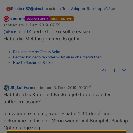
ERR!

@
simatec
said in
Test Adapter Backitup v1.3.x
:
Einstein67
E
 If you believe this might be a permissions
npm 

simatec
DEVELOPER
MOST ACTIVE
ERR!

Online
Sind die Objekte für minimal und total weg
schrieb am
3. Dez. 2019, 07:55
 permissions of the file and its containing
zuletzt editiert von
oder sind die auch noch da?
@
Einstein67
perfekt ... so sollte es sein.
npm

Habe die Meldungen bereits gefixt.
ERR!

 the command again as root/Administrator (t
Besuche meine Github Seite
Beitrag hat geholfen oder willst du mich unterstützen
npm ERR! A complete log of this run can be 
HowTo Restore ioBroker
Ja, die alten Objekte scheinen weg zu sein.
ERROR: host.iobroker(ioBroker) Cannot insta
1
JB_Sullivan
schrieb am
3. Dez. 2019, 10:01
zuletzt editiert von JB_Sullivan
12. März 2019, 11:01
Offline
Habt ihr das Komplett Backup jetzt doch wieder
aufleben lassen?
Ich wundere mich gerade - habe 1.3.1 drauf und
bekomme im Instanz Menü wieder mit Komplett Backup
Option angezeigt.