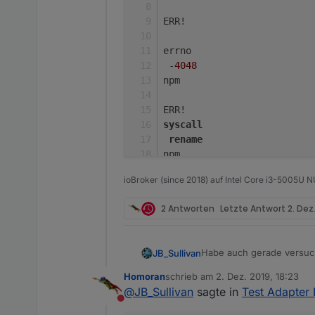
ERR!
errno
 -
4048
npm
ERR! 
syscall
rename
npm
 ERR!
ioBroker (since 2018) auf Intel Core i3-5005U
 Error: EPERM: operation 
no
npm
2 Antworten
Letzte Antwort
2. Dez.
ERR!
  { [Error: EPERM: operatio
Habe auch gerade versucht
JB_Sullivan
ERR!
Homoran
schrieb am
2. Dez. 2019, 18:23
$ ./iobroker upgrade
zuletzt editiert von
   cause:
@
JB_Sullivan
sagte in
Test Adapter 
Update backitup from
npm
Nicht stören
host.iobroker(ioBrok