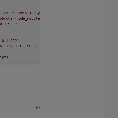
t
05
:35
every
1
day(s)
obroker/node_modules/iobroker.backitup,
node:
v12.13.1
0
.1
:9000
.0
.1
:9001
n:
127.0
.0
.1
:9000
ipts
ze
now
on:
127.0
.0
.1
:9001
#3
 logging true
