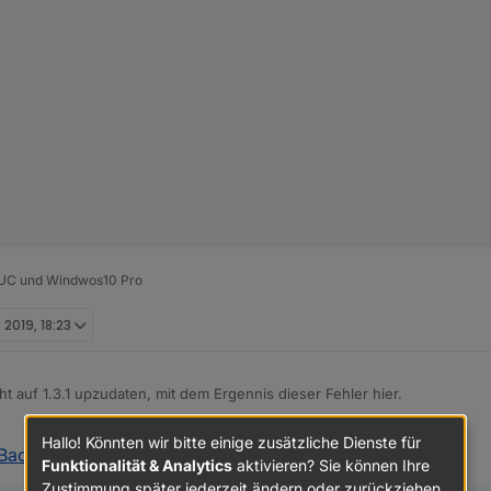
 NUC und Windwos10 Pro
t
 permitted, 
rename
'C:\IoB Testsysteme\ioBroker\node_mo
 2019, 18:23
n 
not
 permitted, 
rename
'C:\IoB Testsysteme\ioBroker\nod
 auf 1.3.1 upzudaten, mit dem Ergennis dieser Fehler hier.
 backitup

Hallo! Könnten wir bitte einige zusätzliche Dienste für
Backitup v1.3.x
:
 @1.3.0 to @1.3.1

Funktionalität & Analytics
aktivieren? Sie können Ihre
er) Adapter "system.adapter.backitup.0" is stopped.

Zustimmung später jederzeit ändern oder zurückziehen.