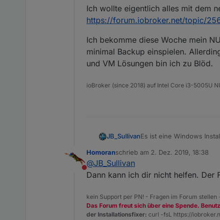
Ich wollte eigentlich alles mit dem 
npm

'C:\\IoB Testsysteme
 ERR!

npm
https://forum.iobroker.net/topic/25
    { Error: EPERM: 
npm 

Ich bekomme diese Woche mein NUC 
ERR!   stack:
ERR!

npm
minimal Backup einspielen. Allerdi
      errno: -4048,

 ERR!
und VM Lösungen bin ich zu Blöd.
npm

'Error: EPERM: operatio
npm 
ERR!      code: 'EPER
ioBroker (since 2018) auf Intel Core i3-5005U
ERR!
npm

   errno: -
4048
,npm
ERR!

      syscall: 'renam
ERR!
npm 

   code: 
'EPERM'
,
Es ist eine Windows Insta
JB_Sullivan
ERR!

npm 
herum geschleppt habe. Vo
      path:npm

Homoran
ERR!
schrieb am
2. Dez. 2019, 18:38
"Migration" auf Basis die
Ich wollte eigentlich alle
zuletzt editiert von
 ERR!

@
JB_Sullivan
syscall
: 
'rename'
,npm
Anschließend wurde per ma
https://forum.iobroker.ne
       'C:\\IoB Test
Nicht stören
Ich bekomme diese Woche 
Dann kann ich dir nicht helfen. Der 
npm 

Backup einspielen. Allerdings werde ich Windows10 treu bleiben. Für die ganzen anderen Betriebssysteme und VM
ERR!   path:
ERR!

Lösungen bin ich zu Blöd.
npm
      dest:npm

kein Support per PN! - Fragen im Forum stellen
 ERR!
Das Forum freut sich über eine Spende. Benut
ERR!

'C:\\IoB Testsysteme\\i
der Installationsfixer:
curl -fsL https://iobroker.n