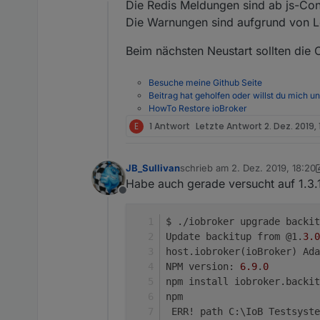
Offline
EDIT: Und diese REDIS Meld
Die Redis Meldungen sind ab js-Cont
backitup.0	2019-12
backitup.0	2019-12
Die Warnungen sind aufgrund von Lös
backitup.0	2019-12
backitup.0	2019-12-
Beim nächsten Neustart sollten die
backitup.0	2019-12
backitup.0	2019-12
Besuche meine Github Seite
backitup.0	2019-12-
Beitrag hat geholfen oder willst du mich u
backitup.0	2019-12-
HowTo Restore ioBroker
backitup.0	2019-12-
E
1 Antwort
Letzte Antwort
2. Dez. 2019,
backitup.0	2019-12-
backitup.0	2019-12-
backitup.0	2019-12-
backitup.0	2019-12-
JB_Sullivan
schrieb am
2. Dez. 2019, 18:20
zuletzt editiert von JB_Sullivan
backitup.0	2019-12-
Habe auch gerade versucht auf 1.3.1
backitup.0	2019-12-
Offline
backitup.0	2019-12-
backitup.0	2019-12-
$ ./iobroker upgrade backit
Update backitup from @1.
3.0
host.iobroker(ioBroker) Ada
NPM version: 
6.9
.
0
npm install iobroker.backit
npm
 ERR! path C:\IoB Testsyste