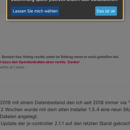
on 
not
 permitted, 
rename
'C:\IoB Testsysteme\ioBroker\no
.backitup@1.3.1 --loglevel error --prefix "C:/IoB Testsy
Lassen Sie mich wählen
Das ist ok
stsysteme\ioBroker\node_modules\iobroker.backitupnpm ERR!
 -
Benutzt das Voting rechts unten im Beitrag wenn er euch geholfen hat.
zt dazu den Spendenbutton oben rechts. Danke!
et/fix.sh | bash -
tion not permitted, rename 'C:\IoB Testsysteme\ioBroker\
\\ioBroker\\node_modules\\iobroker.backitup'
,
us 2018 mit einem Datenbestand den ich seit 2018 immer via
2 Wochen wurde mit dem alten Installer 1.5.4 eine neun Sit
peration not permitted, rename 'C:\IoB Testsysteme\ioBro
 Dateien angelegt.
date der js-controller 2.1.1 auf den letzten Stand gebrach