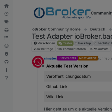
Weiter zum Inhalt
Communit
ioBroker Community Home
Deutsch
Test Adapter ioBroker.bac
Verschoben
Tester
backitup
backitup
2.8k
beiträge
170
kommentatoren
2.7m
aufrufe
simatec
schrieb
DEVELOPER
MOST ACTIVE
zuletzt e
Aktuelle Test Version
Offline
Veröffentlichungsdatum
Github Link
Wiki Link
Hier geht es um die aktuelle Versio