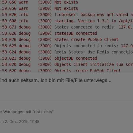
2019-12-02 17:24:59.656	
warn
(3900)
Not
exists
2019-12-02 17:24:59.656	
warn
(3900)
Not
exists
2019-12-02 17:24:59.626	
info
(3900)
 [
iobroker
] 
backup
was
activated
a
2019-12-02 17:24:59.608	
info
(3900)
starting.
Version
1.3
.1
in
/opt/i
2019-12-02 17:24:58.671	
debug
(3900)
States connected to redis:
127.0
.
2019-12-02 17:24:58.626	
debug
(3900)
statesDB
connected
2019-12-02 17:24:58.626	
debug
(3900)
States
create
PubSub
Client
2019-12-02 17:24:58.625	
debug
(3900)
Objects connected to redis:
127.0
2019-12-02 17:24:58.624	
debug
(3900)
Redis States: Use Redis connectio
2019-12-02 17:24:58.623	
debug
(3900)
objectDB
connected
2019-12-02 17:24:58.620	
debug
(3900)
Objects
client
initialize
lua
scr
2019-12-02 17:24:58.620	
debug
(3900)
Objects
create
PubSub
Client
2019-12-02 17:24:58.619	
debug
(3900)
Objects
client
ready
...
initiali
d auch seltsam. Ich bin mit File/File unterwegs ..
2019-12-02 17:24:58.611	
debug
(3900)
Redis Objects: Use Redis connecti
ge Warnungen mit "not exists"
 am
2. Dez. 2019, 17:48
02 17:25:01.895	debug	(3900) system.adapter.admin.0:
ditiert von
-02 17:24:59.699	warn	(3900) Not exists
