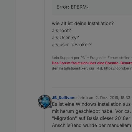
 ERR!
NPM version: 6.9.0

Error: EPERM:
    { Error: EPERM: operati
npm install iobroker
npm 
npm

 ERR! path C:\IoB Te
ERR!
wie alt ist deine Installation?
      errno: -
4048
,
als root?
ERR!

npm
als User xy?
errno

als user ioBroker?
ERR!      code: 
'EPERM'
,
 -4048

npm
npm

kein Support per PN! - Fragen im Forum stellen
ERR!
Das Forum freut sich über eine Spende. Benut
ERR! 

der Installationsfixer:
curl -fsL https://iobroker.n
syscall
: 
'rename'
,
syscall

npm 
 rename

npm

ERR!
 ERR!

      path:npm
 Error: EPERM: opera
 ERR!
JB_Sullivan
schrieb am
npm

2. Dez. 2019, 18:33
'C:\\IoB Testsysteme
zuletzt editiert von
Es ist eine Windows Installation a
npm 
ERR!

Offline
mit herum geschleppt habe. Vor ca. 
ERR!
  { [Error: EPERM: o
"Migration" auf Basis dieser 2018er
      dest:npm
Anschließend wurde per manuellem Up
ERR!

ERR!
   cause:
