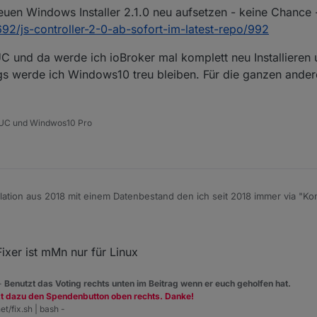
neuen Windows Installer 2.1.0 neu aufsetzen - keine Chance -
\\ioBroker\\node_modules\\.iobroker.backitup.DELETE'
 },
692/js-controller-2-0-ab-sofort-im-latest-repo/992
operation not permitted, rename 'C:\IoB Testsysteme\ioBr
und da werde ich ioBroker mal komplett neu Installieren 
ngs werde ich Windows10 treu bleiben. Für die ganzen ande
n not permitted, rename \'C:\\IoB Testsysteme\\ioBroker\
M',

 NUC und Windwos10 Pro
e',

llation aus 2018 mit einem Datenbestand den ich seit 2018 immer via "Ko
r ca. 2 Wochen wurde mit dem alten Installer 1.5.4 eine neun Sitzung m
ser 2018er Dateien angelegt.
s mit dem neuen Windows Installer 2.1.0 neu aufsetzen - keine Chance - s
nuellem Update der js-controller 2.1.1 auf den letzten Stand gebracht.
t/topic/25692/js-controller-2-0-ab-sofort-im-latest-repo/992
systeme\\ioBroker\\node_modules\\iobroker.backitup',

mein NUC und da werde ich ioBroker mal komplett neu Installieren un
Fixer ist mMn nur für Linux
 -
Benutzt das Voting rechts unten im Beitrag wenn er euch geholfen hat.
zt dazu den Spendenbutton oben rechts. Danke!
oBroker\\node_modules\\iobroker.backitup'
,
et/fix.sh | bash -