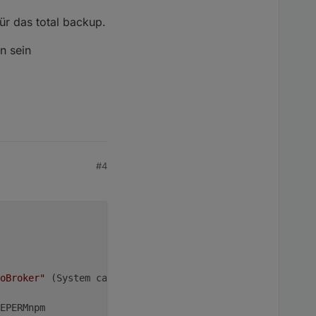
ür das total backup.
n 2 Seconds!!

n sein
tivated at 05:35 every 1 day(s)

 /opt/iobroker/node_modules/iobroker.backitup, node: 
s: 127.0.0.1:9000

ient

is: 127.0.0.1:9001

connection: 127.0.0.1:9000

#4
ze lua scripts

lient

. initialize now

oBroker"
 (System call)
EPERMnpm