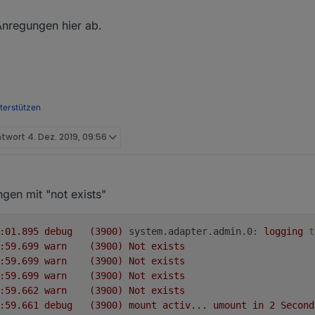
Anregungen hier ab.
nterstützen
ntwort
4. Dez. 2019, 09:56
. Feb. 2019, 18:04
gen mit "not exists"
2019-12-02 17:25:01.895	
debug
(3900)
system.adapter.admin.0:
logging
t
2019-12-02 17:24:59.699	
warn
(3900)
Not
exists
2019-12-02 17:24:59.699	
warn
(3900)
Not
exists
2019-12-02 17:24:59.699	
warn
(3900)
Not
exists
2019-12-02 17:24:59.662	
warn
(3900)
Not
exists
2019-12-02 17:24:59.661	
debug
(3900)
mount
activ...
umount
in
2
Second