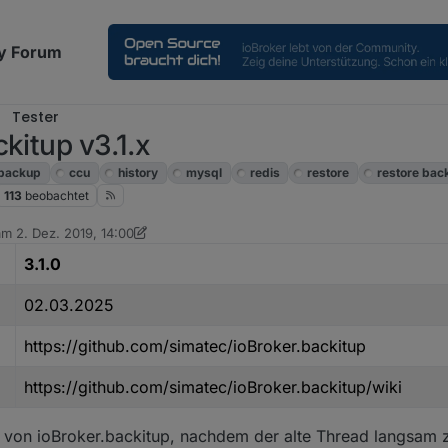
y Forum
Tester
kitup v3.1.x
 backup
ccu
history
mysql
redis
restore
restore bac
113
beobachtet
 am
2. Dez. 2019, 14:00
ditiert von simatec
3. März 2025, 14:25
3.1.0
02.03.2025
https://github.com/simatec/ioBroker.backitup
https://github.com/simatec/ioBroker.backitup/wiki
n von ioBroker.backitup, nachdem der alte Thread langsam z