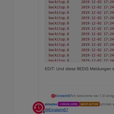
backitup.0
backitup.0
backitup.0
backitup.0
backitup.0
backitup.0
backitup.0
backitup.0
backitup.0
backitup.0
backitup.0
backitup.0
backitup.0
EDIT: Und diese REDIS Meldungen sin
backitup.0
Ich bekomme bei 1.31 eini
Einstein67
E
simatec
schrieb
DEVELOPER
MOST ACTIVE
backitup.0	2019-12-
zuletzt e
@
Einstein67
backitup.0	2019-12