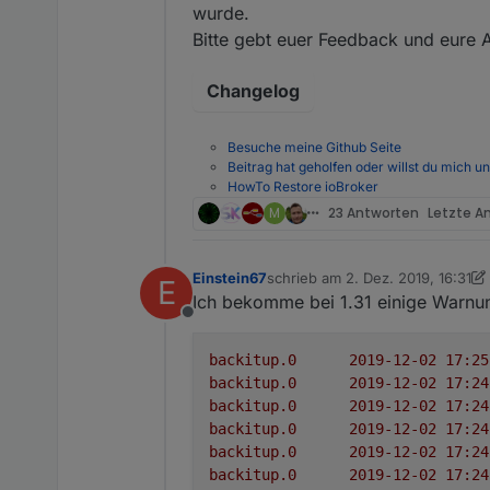
wurde.
Bitte gebt euer Feedback und eure 
Changelog
Besuche meine Github Seite
Beitrag hat geholfen oder willst du mich u
HowTo Restore ioBroker
M
23 Antworten
Letzte A
Einstein67
schrieb am
2. Dez. 2019, 16:31
E
zuletzt editiert von Einstein67
12
Ich bekomme bei 1.31 einige Warnun
Offline
backitup.0
backitup.0
backitup.0
backitup.0
backitup.0
backitup.0