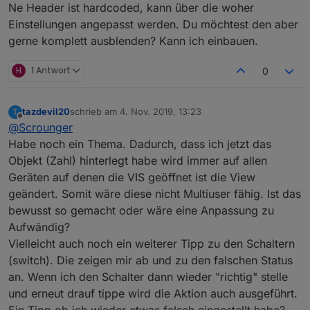
Ne Header ist hardcoded, kann über die woher
Einstellungen angepasst werden. Du möchtest den aber
gerne komplett ausblenden? Kann ich einbauen.
H
1 Antwort
0
tazdevil20
schrieb am
4. Nov. 2019, 13:23
T
zuletzt editiert von
Offline
@
Scrounger
Habe noch ein Thema. Dadurch, dass ich jetzt das
Objekt (Zahl) hinterlegt habe wird immer auf allen
Geräten auf denen die VIS geöffnet ist die View
geändert. Somit wäre diese nicht Multiuser fähig. Ist das
bewusst so gemacht oder wäre eine Anpassung zu
Aufwändig?
Vielleicht auch noch ein weiterer Tipp zu den Schaltern
(switch). Die zeigen mir ab und zu den falschen Status
an. Wenn ich den Schalter dann wieder "richtig" stelle
und erneut drauf tippe wird die Aktion auch ausgeführt.
Ein Tipp ob ich wieder etwas falsch eingestellt habe?