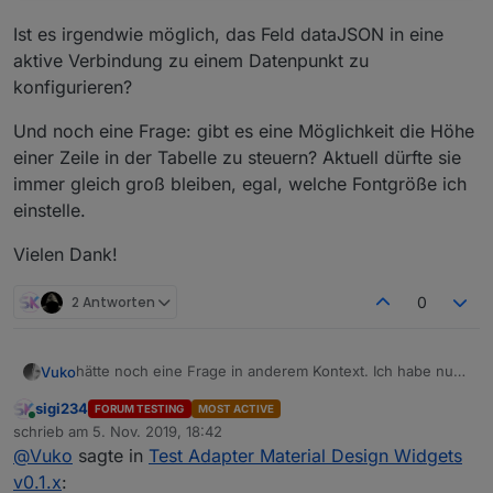
Ist es irgendwie möglich, das Feld dataJSON in eine
aktive Verbindung zu einem Datenpunkt zu
konfigurieren?
Und noch eine Frage: gibt es eine Möglichkeit die Höhe
einer Zeile in der Tabelle zu steuern? Aktuell dürfte sie
immer gleich groß bleiben, egal, welche Fontgröße ich
einstelle.
Vielen Dank!
2 Antworten
0
hätte noch eine Frage in anderem Kontext. Ich habe nun
Vuko
die Tabelle getestet und erstelle mittels Javascript ein
sigi234
FORUM TESTING
MOST ACTIVE
entsprechendes JSON-Array in einem Datenpunkt. Das
Online
schrieb am
5. Nov. 2019, 18:42
übernehme ich via Binding in das dataJSON-Feld im
zuletzt editiert von
@
Vuko
sagte in
Test Adapter Material Design Widgets
Table-Widget. An sich funktioniert das auch, ich habe nur
das Problem, dass das Binding scheinbar nur einmalig
v0.1.x
: