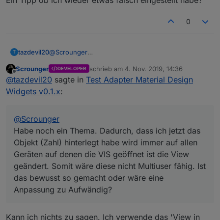
0
tazdevil20
@
Scrounger
T
Habe noch ein Thema. Dadurch, dass ich jetzt das
Scrounger
schrieb am
4. Nov. 2019, 14:36
DEVELOPER
Objekt (Zahl) hinterlegt habe wird immer auf allen
zuletzt editiert von
Offline
@
tazdevil20
sagte in
Test Adapter Material Design
Geräten auf denen die VIS geöffnet ist die View
geändert. Somit wäre diese nicht Multiuser fähig. Ist
Widgets v0.1.x
:
das bewusst so gemacht oder wäre eine
Anpassung zu Aufwändig?
Vielleicht auch noch ein weiterer Tipp zu den
@
Scrounger
Schaltern (switch). Die zeigen mir ab und zu den
Habe noch ein Thema. Dadurch, dass ich jetzt das
falschen Status an. Wenn ich den Schalter dann
Objekt (Zahl) hinterlegt habe wird immer auf allen
wieder "richtig" stelle und erneut drauf tippe wird
Geräten auf denen die VIS geöffnet ist die View
die Aktion auch ausgeführt.
Ein Tipp ob ich wieder etwas falsch eingestellt
geändert. Somit wäre diese nicht Multiuser fähig. Ist
habe?
das bewusst so gemacht oder wäre eine
Anpassung zu Aufwändig?
Kann ich nichts zu sagen. Ich verwende das 'View in