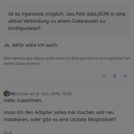
aufgelöst wird, beim Erstellen des Widgets. D.h. danach
erfolgen keine Aktualisierungen mehr, obwohl sich der
Datenpunkt im Binding ändert.
Ist es irgendwie möglich, das Feld dataJSON in eine
aktive Verbindung zu einem Datenpunkt zu
konfigurieren?
Ja, dafür wäre ich auch.
Bitte benutzt das Voting rechts unten im Beitrag wenn er euch geholfen hat.
Immer Daten sichern!
0
Oli
schrieb am
6. Nov. 2019, 13:50
O
zuletzt editiert von
Online
Hallo zusammen,
Ist es irgendwie möglich, das Feld dataJSON in eine
aktive Verbindung zu einem Datenpunkt zu
muss ich den Adapter jedes mal löschen und neu
konfigurieren?
Und noch eine Frage: gibt es eine Möglichkeit die Höhe
installieren, oder gibt es eine Update Möglichkeit?
einer Zeile in der Tabelle zu steuern? Aktuell dürfte sie
immer gleich groß bleiben, egal, welche Fontgröße ich
Vielen Dank!
einstelle.
Gruß