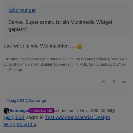
@
Scrounger
Danke, Super arbeit, ist ein Multimedia Widget
geplant?
das wäre ja wie Weihnachten ....
IOBroker mit Proxmox auf Celeron Nuc mit 16 GB und Debian11, Sonos API,
Echo Show 15 als Wandtablet, Homematic IP, HUE, Sonos, Echos, DS718+
als Backup
0
@
Scrounger
sigi234
Scrounger
schrieb am
4. Nov. 2019, 05:39
DEVELOPER
Danke, Super arbeit, ist ein Multimedia Widget geplant?
zuletzt editiert von Scrounger
11. Apr. 2019
Offline
@
sigi234
sagte in
Test Adapter Material Design
Widgets v0.1.x
: