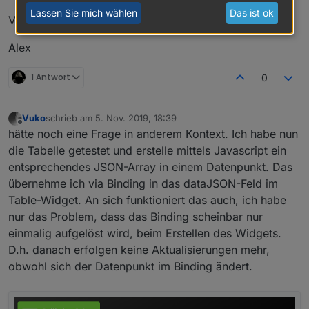
conn.js:1137 Error:
7
-
at
Function.renderAs
(ht
Lassen Sie mich wählen
Das ist ok
Vielen Dank
conn.js:1137 Error:
8
-
at
Object.e.view.e.templ
conn.js:1137 Error:
9
-
at
Object.renderWidget
(
Alex
conn.js:1137 Error:
10
-
at
https://iobroker.pro
1 Antwort
0
...
Vuko
schrieb am
5. Nov. 2019, 18:39
zuletzt editiert von
Offline
hätte noch eine Frage in anderem Kontext. Ich habe nun
die Tabelle getestet und erstelle mittels Javascript ein
entsprechendes JSON-Array in einem Datenpunkt. Das
übernehme ich via Binding in das dataJSON-Feld im
Table-Widget. An sich funktioniert das auch, ich habe
nur das Problem, dass das Binding scheinbar nur
einmalig aufgelöst wird, beim Erstellen des Widgets.
D.h. danach erfolgen keine Aktualisierungen mehr,
obwohl sich der Datenpunkt im Binding ändert.