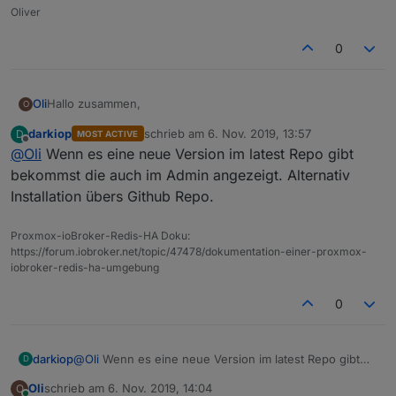
Oliver
0
Hallo zusammen,
Oli
O
darkiop
schrieb am
6. Nov. 2019, 13:57
D
MOST ACTIVE
muss ich den Adapter jedes mal löschen und neu
zuletzt editiert von
Offline
@
Oli
Wenn es eine neue Version im latest Repo gibt
installieren, oder gibt es eine Update Möglichkeit?
bekommst die auch im Admin angezeigt. Alternativ
Installation übers Github Repo.
Proxmox-ioBroker-Redis-HA Doku:
https://forum.iobroker.net/topic/47478/dokumentation-einer-proxmox-
iobroker-redis-ha-umgebung
0
darkiop
@
Oli
Wenn es eine neue Version im latest Repo gibt
D
bekommst die auch im Admin angezeigt. Alternativ
Oli
schrieb am
6. Nov. 2019, 14:04
O
Installation übers Github Repo.
zuletzt editiert von