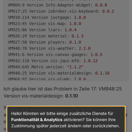
VM909:9 Version Info-Adapter-Widget:
0.0
.8
VM917:25 Version iobroker.vis-keyboard:
0.0
.2
VM918:114 Version justgage:
1.0
.0
VM923:45 Version vis-map:
1.0
.0
VM925:86 Version lcars:
1.0
.4
VM926:29 Version material:
0.1
.3
VM927:58 Version players:
0.1
.0
VM940:78 Version vis-weather:
2.1
.0
VM941:6 Version vis-canvas-gauges:
1.0
.5
VM942:110 Version vis-jqui-mfd:
1.0
.12
VM944:645 Metro version:
"1.1.2"
VM948:25 Version vis-materialdesign:
0.1
.10
VM968:97 Version vis-plumb:
1.0
.0
conn.js:1137 Error:
can't
render
tplVis-materialdesi
Ich glaube hier ist das Problem in Zeile 17: VM948:25
conn.js:1137 Error: 0 - TypeError: console.exception
Version vis-materialdesign:
0.1.10
conn.js:1137 Error:
1
-
at
Object.initializeDraw
conn.js:1137 Error:
2
-
at
Object.eval
(tplVis-m
Warum ladet er über
iobroker.pro
eine andere Version,
conn.js:1137 Error:
3
-
at
n.render
(https://iob
Hallo! Könnten wir bitte einige zusätzliche Dienste für
als ich installiert hab? Ich dachte
iobroker.pro
routet die
conn.js:1137 Error:
4
-
at
t.template.fn
(https:
Funktionalität & Analytics
aktivieren? Sie können Ihre
Infos nur durch. Habt ihr das Problem auch und mglw.
conn.js:1137 Error:
5
-
at
r
(https://iobroker.p
Zustimmung später jederzeit ändern oder zurückziehen.
schon gelöst?
conn.js:1137 Error:
6
-
at
Function.renderTo
(ht