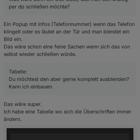
DialogView:
per dp schließen möchte?
Das ist schon korrekt so Dialog bzw der dp dafür
kann nur über schließen des Users auf false zurück
Tabelle:
gesetzt werden.
Ne Header ist hardcoded, kann über die woher
Ein Popup mit Infos (Telefonnummer) wenn das Telefon
Was wäre denn ein Use Case, das man den Dialog
Einstellungen angepasst werden. Du möchtest den
per dp schließen möchte?
aber gerne komplett ausblenden? Kann ich
klingelt oder es läutet an der Tür und man blendet ein
einbauen.
Bild ein.
Das wäre schon eine feine Sachen wenn sich das von
selbst wieder schließen würde.
Tabelle:
Du möchtest den aber gerne komplett ausblenden?
Kann ich einbauen.
Das wäre super.
Ich habe eine Tabelle wo sich die Überschriften immer
ändern.