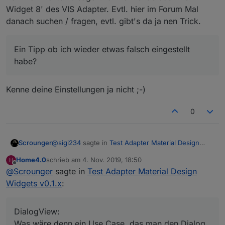
Widget 8' des VIS Adapter. Evtl. hier im Forum Mal
danach suchen / fragen, evtl. gibt's da ja nen Trick.
Ein Tipp ob ich wieder etwas falsch eingestellt
habe?
Kenne deine Einstellungen ja nicht ;-)
0
@
sigi234
sagte in
Test Adapter Material Design
Scrounger
Widgets v0.1.x
:
Home4.0
schrieb am
4. Nov. 2019, 18:50
H
zuletzt editiert von
Offline
@
Scrounger
sagte in
@
Scrounger
Test Adapter Material Design
Widgets v0.1.x
:
Nein, wie bereits gesagt werde ich nur Basis
Danke, Super arbeit, ist ein Multimedia Widget
widgets erstellen. Mit denen könnt ihr euch dann ja
geplant?
ein Multimedia Widget basteln.
@Home4-0
DialogView:
Was wäre denn ein Use Case, das man den Dialog