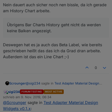
Übrigens Bar Charts History geht nicht da werden
Nein dauert auch sicher noch nen bissle, da ich gerade
keine Balken angezeigt.
am History Chart arbeite.
Übrigens Bar Charts History geht nicht da werden
keine Balken angezeigt.
Deswegen hat es ja auch das Beta Label, wie bereits
geschrieben heißt das das ich da Grad dran arbeite.
Außerdem ist das ein Line Chart ;-)
0
@
sigi234
sagte in
Test Adapter Material Design
Scrounger
Widgets v0.1.x
:
sigi234
FORUM TESTING
MOST ACTIVE
Online
Gibt es dazu schon was Neues?
schrieb am
9. Nov. 2019, 06:34
zuletzt editiert von
@
Scrounger
sagte in
Test Adapter Material Design
Widgets v0.1.x
:
Nein dauert auch sicher noch nen bissle, da ich