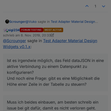
conn.js:1137 Error: 10 -     at https://iobroker
1
@
Vuko
sagte in
Test Adapter Material Design
Scrounger
Widgets v0.1.x
:
sigi234
FORUM TESTING
MOST ACTIVE
Online
vielen Dank für die super Widgets, baue auch
schrieb am
8. Nov. 2019, 20:33
zuletzt editiert von sigi234
11. Aug. 2019, 21:36
gerade meine VIS auf diese um. Dabei ist mir
@
Scrounger
sagte in
Test Adapter Material Design
Da kann ich leider nix zu sagen, da ich selber nicht
aufgefallen, dass die Widgets aus
Widgets v0.1.x
:
iobroker.pro
nutze. Und ich bin genauso wie du ein
irgendeinem Grund nicht über
iobroker.pro
"einfacher" User, der nebenbei Adapter entwickelt.
@
Vuko
sagte in
Test Adapter Material Design
geladen werden.
Bzgl. diesem Thema muss dich an die offiziellen
Widgets v0.1.x
:
Ist es irgendwie möglich, das Feld dataJSON in eine
von IoBroker wenden.
aktive Verbindung zu einem Datenpunkt zu
Ist es irgendwie möglich, das Feld dataJSON in
eine aktive Verbindung zu einem Datenpunkt
konfigurieren?
Muss ich beides einbauen, am besten schreib ein
zu konfigurieren?
Und noch eine Frage: gibt es eine Möglichkeit die
issue bei git dafür, damit es nicht verloren geht.
Höhe einer Zeile in der Tabelle zu steuern?
Und noch eine Frage: gibt es eine Möglichkeit
die Höhe einer Zeile in der Tabelle zu
steuern?
Muss ich beides einbauen, am besten schreib ein
issue bei git dafür, damit es nicht verloren geht.