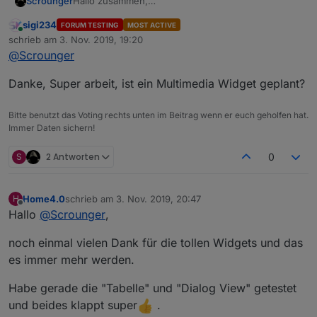
Hallo zusammen,
Scrounger
ich arbeite aktuell an einem VIS-Adapter, der auf
sigi234
FORUM TESTING
MOST ACTIVE
Google material components web Bibliothek
basiert
Der Adapter befindet sich bereits im latest
Online
schrieb am
3. Nov. 2019, 19:20
und "echte" Material Widgets zur Verfügung stellt
repository.
zuletzt editiert von
@
Scrounger
inkl. der entsprechenden Effekt, wie Overlay, ripple,
Neue Funktionen (Widgets) werde ich zu erst hier
Folgende Elemente sind bereits enthalten:
etc.
vorstellen - wer dieses testen möchte muss direkt
von github installieren:
Danke, Super arbeit, ist ein Multimedia Widget geplant?
https://github.com/Scrounger/iobroker.vis-
materialdesign
.
Bitte benutzt das Voting rechts unten im Beitrag wenn er euch geholfen hat.
Nach erfolgreichem Feedback mach ich eine neue
Immer Daten sichern!
Version für das latest.
S
2 Antworten
0
Home4.0
schrieb am
3. Nov. 2019, 20:47
H
zuletzt editiert von
Offline
Hallo
@
Scrounger
,
Da das mein erster VIS Adapter ist, benötige ich
etwas Unterstützung bei der weiteren Entwicklung
noch einmal vielen Dank für die tollen Widgets und das
und natürlich Euer Feedback vom testen.
Gemäß den Forumsrichtlinien ist das Thema in die
es immer mehr werden.
Kategorie 'Test' umgezogen. Den alten Thread
findet ihr hier und bitte dort auch nachschauen bei
Habe gerade die "Tabelle" und "Dialog View" getestet
fragen:
und beides klappt super
.
https://forum.iobroker.net/topic/25374/neuer-vis-