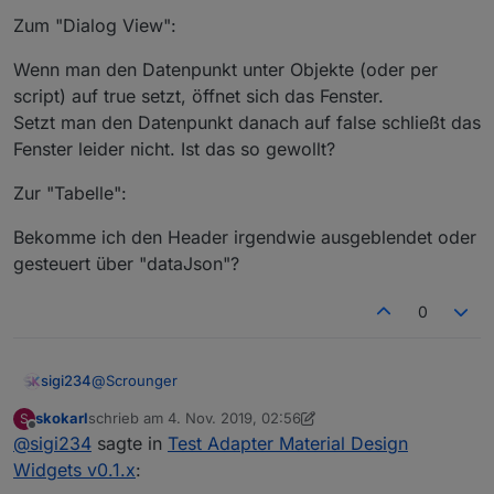
adpater-material-design-widgets
Zum "Dialog View":
Wenn man den Datenpunkt unter Objekte (oder per
script) auf true setzt, öffnet sich das Fenster.
Setzt man den Datenpunkt danach auf false schließt das
Fenster leider nicht. Ist das so gewollt?
Zur "Tabelle":
Bekomme ich den Header irgendwie ausgeblendet oder
gesteuert über "dataJson"?
0
@
Scrounger
sigi234
skokarl
schrieb am
4. Nov. 2019, 02:56
S
Danke, Super arbeit, ist ein Multimedia Widget geplant?
zuletzt editiert von skokarl
11. Apr. 2019, 03:57
Offline
@
sigi234
sagte in
Test Adapter Material Design
Widgets v0.1.x
: