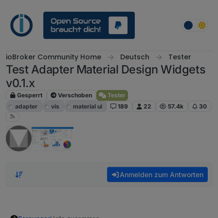
Weiter zum Inhalt
ioBroker Community Home
Deutsch
Tester
Test Adapter Material Design Widgets
v0.1.x
Gesperrt
Verschoben
Tester
adapter
vis
material ui
189
22
57.4k
30
Anmelden zum Antworten