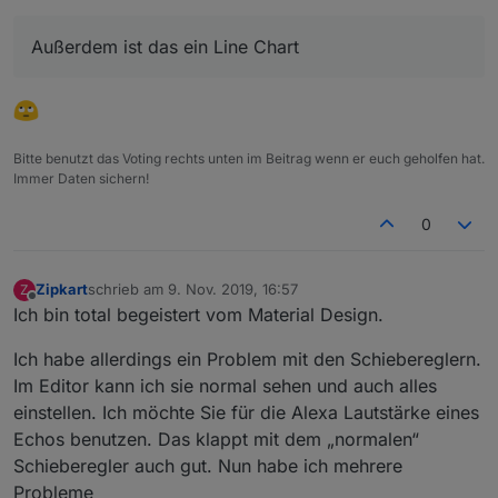
gerade am History Chart arbeite.
Außerdem ist das ein Line Chart
Übrigens Bar Charts History geht nicht da
werden keine Balken angezeigt.
Deswegen hat es ja auch das Beta Label, wie
bereits geschrieben heißt das das ich da Grad dran
arbeite. Außerdem ist das ein Line Chart ;-)
Bitte benutzt das Voting rechts unten im Beitrag wenn er euch geholfen hat.
Immer Daten sichern!
0
Zipkart
schrieb am
9. Nov. 2019, 16:57
Z
zuletzt editiert von
Offline
Ich bin total begeistert vom Material Design.
Ich habe allerdings ein Problem mit den Schiebereglern.
Im Editor kann ich sie normal sehen und auch alles
einstellen. Ich möchte Sie für die Alexa Lautstärke eines
Echos benutzen. Das klappt mit dem „normalen“
Schieberegler auch gut. Nun habe ich mehrere
Probleme