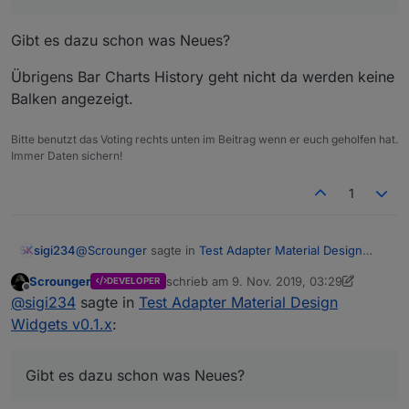
Gibt es dazu schon was Neues?
Übrigens Bar Charts History geht nicht da werden keine
Balken angezeigt.
Bitte benutzt das Voting rechts unten im Beitrag wenn er euch geholfen hat.
Immer Daten sichern!
1
@
Scrounger
sagte in
Test Adapter Material Design
sigi234
Widgets v0.1.x
:
Scrounger
schrieb am
9. Nov. 2019, 03:29
DEVELOPER
zuletzt editiert von Scrounger
11. Sept. 201
Offline
Ist es irgendwie möglich, das Feld dataJSON in
@
sigi234
sagte in
Test Adapter Material Design
eine aktive Verbindung zu einem Datenpunkt zu
Widgets v0.1.x
:
konfigurieren?
Muss ich beides einbauen, am besten schreib ein
Und noch eine Frage: gibt es eine Möglichkeit die
issue bei git dafür, damit es nicht verloren geht.
Höhe einer Zeile in der Tabelle zu steuern?
Gibt es dazu schon was Neues?
Gibt es dazu schon was Neues?