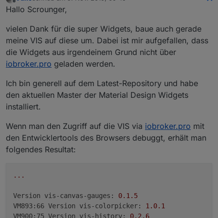
zuletzt editiert von
Offline
Hallo Scrounger,
vielen Dank für die super Widgets, baue auch gerade
meine VIS auf diese um. Dabei ist mir aufgefallen, dass
die Widgets aus irgendeinem Grund nicht über
iobroker.pro
geladen werden.
Ich bin generell auf dem Latest-Repository und habe
den aktuellen Master der Material Design Widgets
installiert.
Wenn man den Zugriff auf die VIS via
iobroker.pro
mit
den Entwicklertools des Browsers debuggt, erhält man
folgendes Resultat:
...
Version vis-canvas-gauges:
0.1
.5
VM893:66 Version vis-colorpicker:
1.0
.1
VM900:75 Version vis-history:
0.2
.6