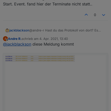
Start. Event. fand hier der Terminate nicht statt..
0
jackblackson
@andre-r Hast du das Protokoll von dort? Es
sollte ja immer ein Terminate geben, und dann
Andre R.
schrieb am
4. Apr. 2021, 13:40
A
einen neuen Start. Event. fand hier der Terminate
zuletzt editiert von
Offline
@
jackblackson
diese Meldung kommt
nicht statt..