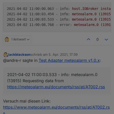
2021-04-02 11:00:00.063 - info:
host.IOBroker
instan
2021-04-02 11:00:03.454 - info:
meteoalarm.0
(13915)
2021-04-02 11:00:03.533 - info:
meteoalarm.0
(13915)
2021-04-02 11:00:08.768 - error:
meteoalarm.0
(13915
1 Antwort
0
jackblackson
schrieb am
5. Apr. 2021, 17:39
zuletzt editiert von
Offline
@andre-r sagte in
Test Adapter meteoalarm v1.0.x
:
2021-04-02 11:00:03.533 - info: meteoalarm.0
(13915) Requesting data from
https://meteoalarm.eu/documents/rss/at/AT002.rss
Versuch mal diesen Link:
https://www.meteoalarm.eu/documents/rss/at/AT002.rs
s