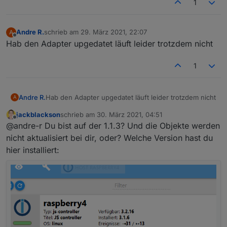
1
Andre R.
schrieb am
29. März 2021, 22:07
A
zuletzt editiert von
Offline
Hab den Adapter upgedatet läuft leider trotzdem nicht
1
Andre R.
Hab den Adapter upgedatet läuft leider trotzdem nicht
A
jackblackson
schrieb am
30. März 2021, 04:51
zuletzt editiert von
Offline
@andre-r Du bist auf der 1.1.3? Und die Objekte werden
nicht aktualisiert bei dir, oder? Welche Version hast du
hier installiert: