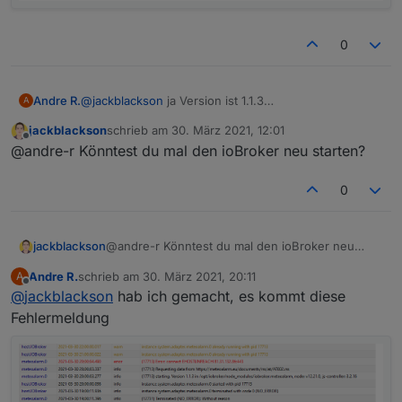
0
Andre R.
@
jackblackson
ja Version ist 1.1.3
A
jackblackson
schrieb am
30. März 2021, 12:01
zuletzt editiert von
Offline
@andre-r Könntest du mal den ioBroker neu starten?
0
jackblackson
@andre-r Könntest du mal den ioBroker neu
starten?
Andre R.
schrieb am
30. März 2021, 20:11
A
zuletzt editiert von
Offline
@
jackblackson
hab ich gemacht, es kommt diese
Fehlermeldung