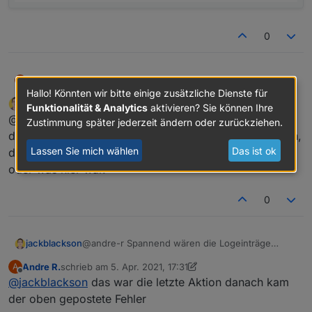
0
@
jackblackson
diese Meldung kommt
Andre R.
A
Hallo! Könnten wir bitte einige zusätzliche Dienste für
jackblackson
schrieb am
5. Apr. 2021, 15:46
Funktionalität & Analytics
aktivieren? Sie können Ihre
zuletzt editiert von
Offline
@andre-r Spannend wären die Logeinträge zwischen
Zustimmung später jederzeit ändern oder zurückziehen.
dem letzten Mal, wo es funktioniert, und diesen Fehlern,
Lassen Sie mich wählen
Das ist ok
da könnte man sehen ob er ordentlich beendet hat,
oder was hier war.
0
jackblackson
@andre-r Spannend wären die Logeinträge
zwischen dem letzten Mal, wo es funktioniert,
Andre R.
schrieb am
5. Apr. 2021, 17:31
A
und diesen Fehlern, da könnte man sehen ob er
zuletzt editiert von Andre R.
4. Mai 2021, 19:32
Offline
@
jackblackson
das war die letzte Aktion danach kam
ordentlich beendet hat, oder was hier war.
der oben gepostete Fehler