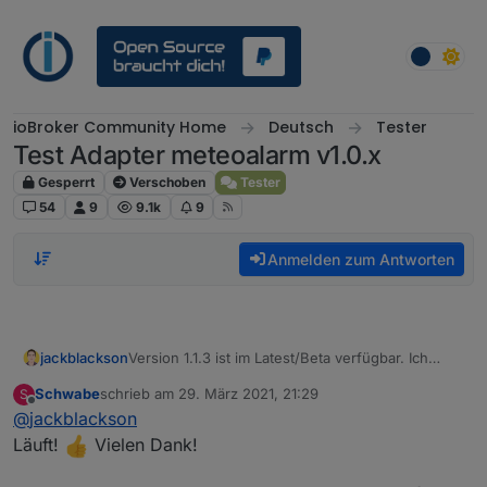
Weiter zum Inhalt
ioBroker Community Home
Deutsch
Tester
Test Adapter meteoalarm v1.0.x
Gesperrt
Verschoben
Tester
54
9
9.1k
9
Anmelden zum Antworten
jackblackson
Version 1.1.3 ist im Latest/Beta verfügbar. Ich
habe den automatischen Linkgenerator leider
Schwabe
schrieb am
29. März 2021, 21:29
S
entfernen müssen, da die Meteoalarmseite hier
zuletzt editiert von
Offline
@
jackblackson
Probleme macht. Aber man muss dies ja nur
einmal erzeugen, sollte möglich sein. Bitte gebt
Läuft!
Vielen Dank!
mir kurz Bescheid, ob ihr immer noch Probleme
habt.