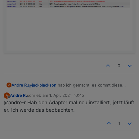
0
Andre R.
@
jackblackson
hab ich gemacht, es kommt diese
A
Fehlermeldung
Andre R.
schrieb am
1. Apr. 2021, 10:45
A
zuletzt editiert von
Offline
@andre-r Hab den Adapter mal neu installiert, jetzt läuft
er. Ich werde das beobachten.
1