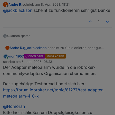
die neuesten Version über
v1.0.x
:
Andre R.
schrieb am
8. Apr. 2021, 18:21
A
https://github.com/jack-
zuletzt editiert von
Offline
@
jackblackson
scheint zu funktionieren sehr gut Danke
ENOTFOUND
blackson/ioBroker.meteoalarm/tarball/V1.1.4
, und
gib mir Bescheid ob das mit dem doppelten
Starten noch passiert, oder ob er den Fehler
1
Ok, habs bei mir grad getestet, daran liegt es
korrekt behandelt.
nicht, scheint sich sonst um einen
Netzwerkfehler zu handeln. Hab mal versucht ein
4 Jahren später
Handling dafür einzubauen, bitte installiere mal
die neuesten Version über
https://github.com/jack-
Andre R.
@
jackblackson
scheint zu funktionieren sehr gut
A
blackson/ioBroker.meteoalarm/tarball/V1.1.4
, und
Danke
mcm1957
gib mir Bescheid ob das mit dem doppelten
DEVELOPER
MOST ACTIVE
Online
schrieb am
6. Juni 2025, 06:13
Starten noch passiert, oder ob er den Fehler
zuletzt editiert von
korrekt behandelt.
Der Adapter meteoalarm wurde in die iobroker-
community-adapters Organisation übernommen.
Der zugehörige Testthread findet sich hier:
https://forum.iobroker.net/topic/81277/test-adapter-
meteoalarm-4-0-x
@
Homoran
Bitte hier schließen um Doppelgleisigkeiten zu