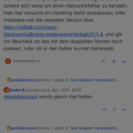
scheint sich sonst um einen Netzwerkfehler zu handeln.
Hab mal versucht ein Handling dafür einzubauen, bitte
installiere mal die neuesten Version über
https://github.com/jack-
blackson/ioBroker.meteoalarm/tarball/V1.1.4
, und gib
mir Bescheid ob das mit dem doppelten Starten noch
passiert, oder ob er den Fehler korrekt behandelt.
A
2 Antworten
0
@andre-r sagte in
Test Adapter meteoalarm
jackblackson
v1.0.x
:
Andre R.
schrieb am
5. Apr. 2021, 18:00
A
zuletzt editiert von
Offline
@
jackblackson
werds gleich mal testen
ENOTFOUND
1
Ok, habs bei mir grad getestet, daran liegt es
nicht, scheint sich sonst um einen
Netzwerkfehler zu handeln. Hab mal versucht ein
Handling dafür einzubauen, bitte installiere mal
@andre-r sagte in
Test Adapter meteoalarm
jackblackson