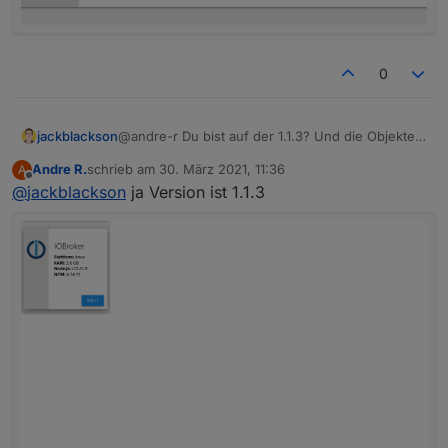
0
jackblackson
@andre-r Du bist auf der 1.1.3? Und die Objekte
werden nicht aktualisiert bei dir, oder? Welche
Andre R.
schrieb am
30. März 2021, 11:36
A
Version hast du hier installiert:
zuletzt editiert von
Offline
@
jackblackson
ja Version ist 1.1.3