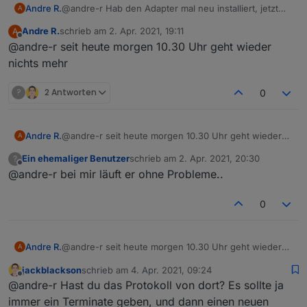
Andre R.
@andre-r Hab den Adapter mal neu installiert, jetzt
A
läuft er. Ich werde das beobachten.
Andre R.
schrieb am
2. Apr. 2021, 19:11
A
zuletzt editiert von
Offline
@andre-r seit heute morgen 10.30 Uhr geht wieder
nichts mehr
?
2 Antworten
0
Andre R.
@andre-r seit heute morgen 10.30 Uhr geht wieder
A
nichts mehr
Ein ehemaliger Benutzer
schrieb am
2. Apr. 2021, 20:30
?
zuletzt editiert von
Offline
@andre-r bei mir läuft er ohne Probleme..
0
Andre R.
@andre-r seit heute morgen 10.30 Uhr geht wieder
A
nichts mehr
jackblackson
schrieb am
4. Apr. 2021, 09:24
zuletzt editiert von
Offline
@andre-r Hast du das Protokoll von dort? Es sollte ja
immer ein Terminate geben, und dann einen neuen