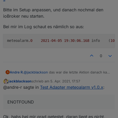
Bitte im Setup anpassen, und danach nochmal den
ioBroker neu starten.
Bei mir im Log schaut es nämlich so aus:
meteoalarm
.0
2021
-04
-05
19
:
30
:
06.168
	info	(
109
0
@
jackblackson
das war die letzte Aktion danach kam
Andre R.
A
der oben gepostete Fehler
jackblackson
schrieb am
5. Apr. 2021, 17:57
2021-04-02 11:00:00.063 - info: host.IOBroker
zuletzt editiert von
Offline
@andre-r sagte in
Test Adapter meteoalarm v1.0.x
:
2021-04-02 11:00:03.454 - info: meteoalarm.0 
2021-04-02 11:00:03.533 - info: meteoalarm.0 
ENOTFOUND
Ok, habs bei mir grad getestet, daran liegt es nicht,