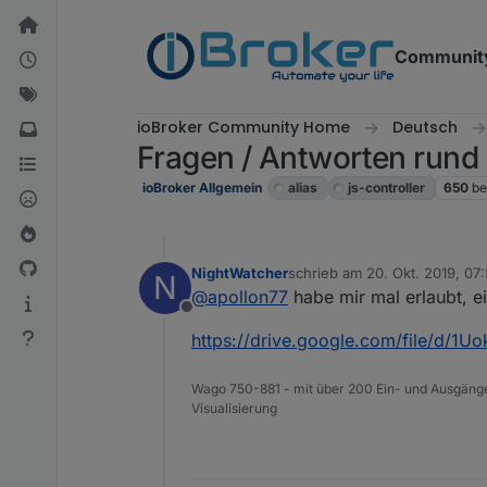
Weiter zum Inhalt
Communit
ioBroker Community Home
Deutsch
Fragen / Antworten rund 
ioBroker Allgemein
alias
js-controller
650
be
NightWatcher
schrieb am
20. Okt. 2019, 07
N
zuletzt editiert von
@
apollon77
habe mir mal erlaubt, 
Offline
https://drive.google.com/file/d
Wago 750-881 - mit über 200 Ein- und Ausgänge
Visualisierung