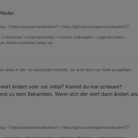
arstellungsfehler" im Admin würde mich nicht großartig stören, nur da
d (3) states[id]=false
macht die Verwendung etwas schwer :)
Radar.
llen ist, als ich wieder getestet habe, mittlerweile scheinen die Aliase z
en neu erstellter liefert jedoch wieder die gleiche Fehlermeldung.
e Javascript-Instanz neugestartet und die vor dem Neustart noch funkti
rag :-) https://paypal.me/Apollon77 / https://github.com/sponsors/Apollon77
e Fehlermeldung.
von einem Datenpunkt ändere, scheint dieser auch wieder zu funktionier
 -> Instanzen -> Expertenmodus -> Instanz aufklappen - Loglevel ändern
tzen, Admin schneidet Zeilen ab
es Alias, oder beim Neustart der JS-Instanz der aktuelle Wert nicht ü
n alias in der vis benutzen möchte, so wird dort nur NaN ausgeben.
ert ändert oder nur initial? Kannst du mal schauen?
end zu dem Bekannten. Wenn sich der wert dann ändert und 
rag :-) https://paypal.me/Apollon77 / https://github.com/sponsors/Apollon77
 -> Instanzen -> Expertenmodus -> Instanz aufklappen - Loglevel ändern