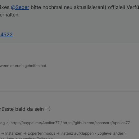
Fixes
@
Seber
bitte nochmal neu aktualisieren!) offiziell Verf
erhalten.
314522
 wenn er euch geholfen hat.
üsste bald da sein :-)
rag :-) https://paypal.me/Apollon77 / https://github.com/sponsors/Apollon77
 -> Instanzen -> Expertenmodus -> Instanz aufklappen - Loglevel ändern
tzen, Admin schneidet Zeilen ab