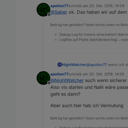
Video von NightWatcher. Der "D
apollon77
schrieb am
20. Okt. 2019, 14:04
"alias.0.Licht.Kueche" not foun
zuletzt editiert von
@
Seber
ok. Das haben wir auf dem 
Was mir allerdings eben aufgefa
Offline
einen Wert zurückgeben. Ein eb
Danach habe ich zum Testen di
Beitrag hat geholfen? Votet rechts unten im Beit
liefern auch wieder die gleich
Wenn ich nun jedoch den Wert 
Debug-Log für Instanz einschalten? Admin
Logfiles auf Platte /opt/iobroker/log/… nu
scheinbar nur beim erstellen d
sondern erst bei Änderung.
NightWatcher
@
apollon77
wenn ich de
N
apollon77
schrieb am
20. Okt. 2019, 14:05
zuletzt editiert von
@
NightWatcher
auch wenn sicherer w
Offline
Also vis starten und NaN wäre pass
geht es dann?
Aber auch hier hab ich Vermutung
Beitrag hat geholfen? Votet rechts unten im Beit
Debug-Log für Instanz einschalten? Admin