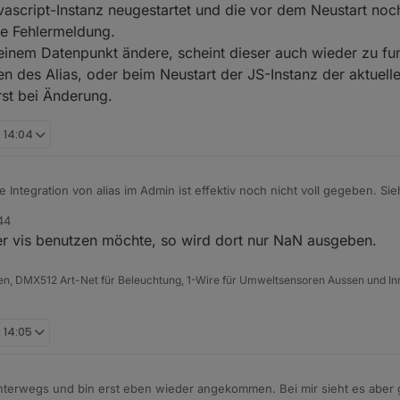
ascript-Instanz neugestartet und die vor dem Neustart noc
che Fehlermeldung.
inem Datenpunkt ändere, scheint dieser auch wieder zu funk
en des Alias, oder beim Neustart der JS-Instanz der aktuelle
st bei Änderung.
, 14:04
 Integration von alias im Admin ist effektiv noch nicht voll gegeben. Si
hnology preview“
44
dapter die den Datenpunkt lesen wie visu den korrekten Wert haben?!
er vis benutzen möchte, so wird dort nur NaN ausgeben.
n, DMX512 Art-Net für Beleuchtung, 1-Wire für Umweltsensoren Aussen und Inn
, 14:05
unterwegs und bin erst eben wieder angekommen. Bei mir sieht es aber 