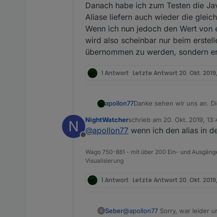
Danach habe ich zum Testen die Jav
Aliase liefern auch wieder die glei
Wenn ich nun jedoch den Wert von e
wird also scheinbar nur beim erstell
übernommen zu werden, sondern er
1 Antwort
Letzte Antwort
20. Okt. 2019
Danke sehen wir uns an. Die
apollon77
feature. Alias ist nur „Tec
NightWatcher
schrieb am
20. Okt. 2019, 13:
N
Wichtig ist aber das die A
zuletzt editiert von
@
apollon77
wenn ich den alias in d
Offline
Wago 750-881 - mit über 200 Ein- und Ausgänge
Visualisierung
1 Antwort
Letzte Antwort
20. Okt. 2019
Seber
@
apollon77
Sorry, war leider 
S