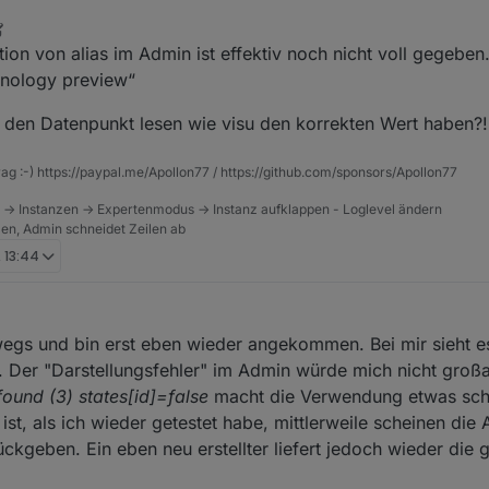
ion von alias im Admin ist effektiv noch nicht voll gegeben
chnology preview“
e den Datenpunkt lesen wie visu den korrekten Wert haben?!
rag :-) https://paypal.me/Apollon77 / https://github.com/sponsors/Apollon77
 -> Instanzen -> Expertenmodus -> Instanz aufklappen - Loglevel ändern
tzen, Admin schneidet Zeilen ab
, 13:44
wegs und bin erst eben wieder angekommen. Bei mir sieht e
 Der "Darstellungsfehler" im Admin würde mich nicht großar
found (3) states[id]=false
macht die Verwendung etwas sch
ist, als ich wieder getestet habe, mittlerweile scheinen die 
ückgeben. Ein eben neu erstellter liefert jedoch wieder die 