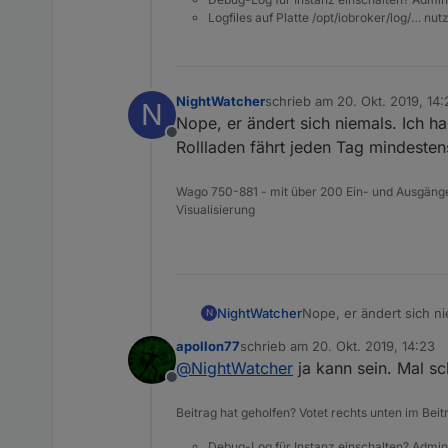
Logfiles auf Platte /opt/iobroker/log/… nu
NightWatcher
schrieb am
20. Okt. 2019, 14:
N
zuletzt editiert von
Nope, er ändert sich niemals. Ich h
Offline
Rollladen fährt jeden Tag mindeste
Wago 750-881 - mit über 200 Ein- und Ausgänge
Visualisierung
NightWatcher
Nope, er ändert sich ni
N
Rollladen fährt jeden 
apollon77
schrieb am
20. Okt. 2019, 14:23
zuletzt editiert von
@
NightWatcher
ja kann sein. Mal s
Offline
Beitrag hat geholfen? Votet rechts unten im Beit
Debug-Log für Instanz einschalten? Admin