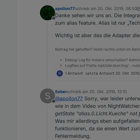
apollon77
schrieb am
20. Okt. 2019, 08:50
zuletzt editiert von apollon77
Danke sehen wir uns an. Die Integrat
Offline
zum alias feature. Alias ist nur „Te
Wichtig ist aber das die Adapter di
Beitrag hat geholfen? Votet rechts unten im Beit
Debug-Log für Instanz einschalten? Admin
Logfiles auf Platte /opt/iobroker/log/… nu
N
1 Antwort
Letzte Antwort
20. Okt. 2019
Seber
schrieb am
20. Okt. 2019, 13:10
S
zuletzt editiert von
@
apollon77
Sorry, war leider unter
Offline
wie in dem Video von NightWatcher.
getState "alias.0.Licht.Kueche" not 
Was mir allerdings eben aufgefallen 
funktionieren, da sie einen Wert zur
Fehlermeldung.