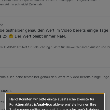
tzen, Admin schneidet Zeilen ab
22
abe testhalber genau den Wert im Video bereits einige Tage 
ns 2x.🙂 Der Wert bleibt immer NaN.
n, DMX512 Art-Net für Beleuchtung, 1-Wire für Umweltsensoren Aussen und Inn
emals. Ich habe testhalber genau den Wert im Video bereits einige Tage 
Tag mindestens 2x.🙂 Der Wert bleibt immer NaN.
chauen.
Hallo! Könnten wir bitte einige zusätzliche Dienste für
rag :-) https://paypal.me/Apollon77 / https://github.com/sponsors/Apollon77
Funktionalität & Analytics
aktivieren? Sie können Ihre
Zustimmung später jederzeit ändern oder zurückziehen.
 -> Instanzen -> Expertenmodus -> Instanz aufklappen - Loglevel ändern