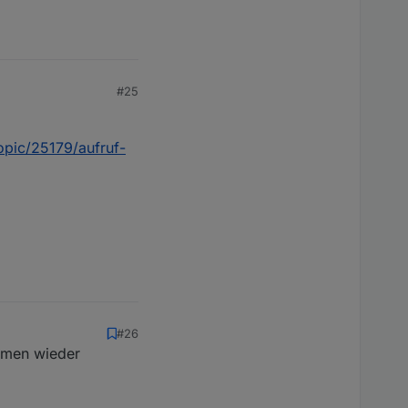
#25
topic/25179/aufruf-
#26
lemen wieder