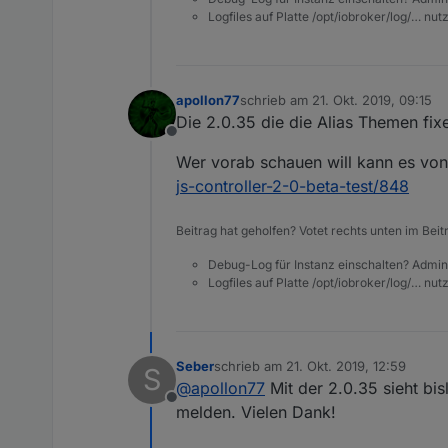
Logfiles auf Platte /opt/iobroker/log/… nu
apollon77
schrieb am
21. Okt. 2019, 09:15
zuletzt editiert von
Die 2.0.35 die die Alias Themen fix
Offline
Wer vorab schauen will kann es von 
js-controller-2-0-beta-test/848
Beitrag hat geholfen? Votet rechts unten im Beit
Debug-Log für Instanz einschalten? Admin
Logfiles auf Platte /opt/iobroker/log/… nu
Seber
schrieb am
21. Okt. 2019, 12:59
S
zuletzt editiert von
@
apollon77
Mit der 2.0.35 sieht bi
Offline
melden. Vielen Dank!