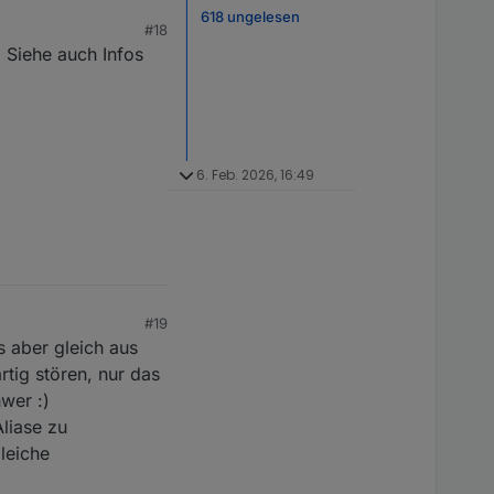
618 ungelesen
#18
. Siehe auch Infos
6. Feb. 2026, 16:49
#19
s aber gleich aus
tig stören, nur das
wer :)
Aliase zu
gleiche