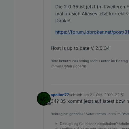
Die 2.0.35 ist jetzt (mit weiteren 
mal ob sich Aliases jetzt korrekt v
Danke!
https://forum.iobroker.net/post/
Host is up to date V 2.0.34
Bitte benutzt das Voting rechts unten im Beitrag
Immer Daten sichern!
apollon77
schrieb am
21. Okt. 2019, 22:51
zuletzt editiert von
34? 35 kommt jetzt auf latest bzw m
Offline
Beitrag hat geholfen? Votet rechts unten im Beit
Debug-Log für Instanz einschalten? Admin
Logfiles auf Platte /opt/iobroker/log/… nu