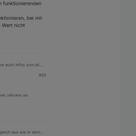
h funktionierenden
tionieren, bei mir
 Wert nicht
ehe auch Infos zum alias
#20
en, ioBroker als
gleich aus wie in dem