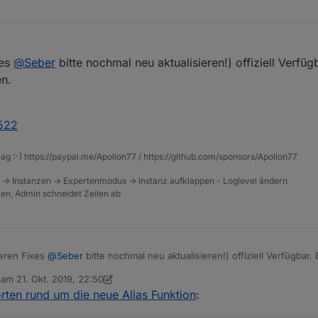
xes
@
Seber
bitte nochmal neu aktualisieren!) offiziell Verfüg
en.
4522
rag :-) https://paypal.me/Apollon77 / https://github.com/sponsors/Apollon77
 -> Instanzen -> Expertenmodus -> Instanz aufklappen - Loglevel ändern
tzen, Admin schneidet Zeilen ab
iteren Fixes
@
Seber
bitte nochmal neu aktualisieren!) offiziell Verfügbar. 
en.
b am
21. Okt. 2019, 22:50
/post/314522
editiert von sigi234
rten rund um die neue Alias Funktion
: