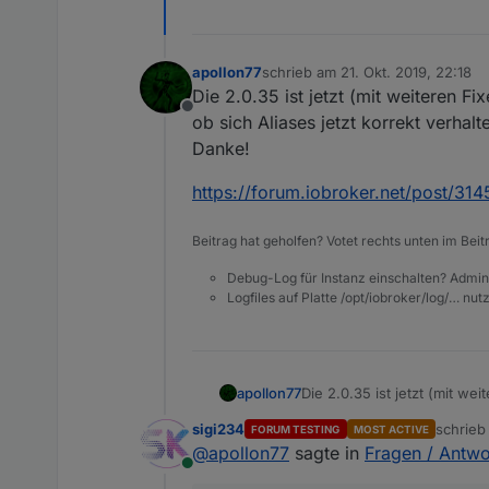
apollon77
schrieb am
21. Okt. 2019, 22:18
zuletzt editiert von
Die 2.0.35 ist jetzt (mit weiteren Fi
Offline
ob sich Aliases jetzt korrekt verhalt
Danke!
https://forum.iobroker.net/post/31
Beitrag hat geholfen? Votet rechts unten im Beit
Debug-Log für Instanz einschalten? Admin
Logfiles auf Platte /opt/iobroker/log/… nu
Die 2.0.35 ist jetzt (mit we
apollon77
Aliases jetzt korrekt verhalt
sigi234
schrie
FORUM TESTING
MOST ACTIVE
Danke!
https://forum.iobroker.net
zuletzt 
@
apollon77
sagte in
Fragen / Antwo
Online