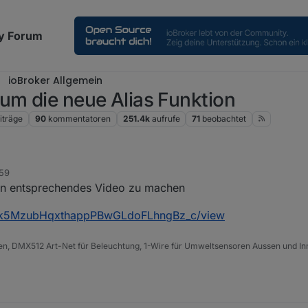
y Forum
ioBroker Allgemein
um die neue Alias Funktion
iträge
90
kommentatoren
251.4k
aufrufe
71
beobachtet
:59
ein entsprechendes Video zu machen
/1Uok5MzubHqxthappPBwGLdoFLhngBz_c/view
n, DMX512 Art-Net für Beleuchtung, 1-Wire für Umweltsensoren Aussen und Inn