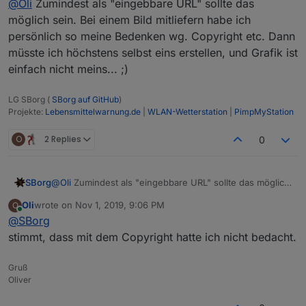
@
Oli
Zumindest als "eingebbare URL" sollte das
möglich sein. Bei einem Bild mitliefern habe ich
persönlich so meine Bedenken wg. Copyright etc. Dann
müsste ich höchstens selbst eins erstellen, und Grafik ist
einfach nicht meins... ;)
LG SBorg (
SBorg auf GitHub
)
Projekte:
Lebensmittelwarnung.de
|
WLAN-Wetterstation
|
PimpMyStation
O
2 Replies
0
SBorg
@
Oli
Zumindest als "eingebbare URL" sollte das möglich
sein. Bei einem Bild mitliefern habe ich persönlich so
Oli
wrote on
Nov 1, 2019, 9:06 PM
O
meine Bedenken wg. Copyright etc. Dann müsste ich
last edited by
Online
@
SBorg
höchstens selbst eins erstellen, und Grafik ist einfach
nicht meins... ;)
stimmt, dass mit dem Copyright hatte ich nicht bedacht.
Gruß
Oliver