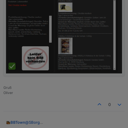
Gruß
Oliver
0
BBTown
@
SBorg
Könntest Du im Adapter ggf. die Auswahl der