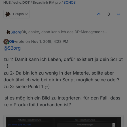
HUE
/
echo.DOT
/
Broadlink
RM pro /
SONOS
1 Reply
0
Ok, danke, dann kann ich das DP-Management
SBorg
streichen. Der Adapter soll zumindest im ersten Schritt
Oli
wrote on
Nov 1, 2019, 4:23 PM
O
mal genau die selbe Funktionalität wie das Javascript
die Filter funktionieren nicht; die Liste enthält also
last edited by
Online
@
SBorg
Stand Heute haben, nur eben die Konfiguration anstelle
Den Feature-Requests bin ich natürlich nicht abgeneigt
immer alles
im Skript über die Web-UI.
:)
es werden alle Bundesländer, oder nur eines
zu 1: Damit kann ich Leben, dafür existiert ja dein Script
Das würde aber bedeuten, dass
@
Oli
Zusatzskript (ich
angezeigt (je nach Auswahl des RSS-Feeds)
weiß, es ist nicht direkt von ihm ;) ) mit integriert
man kann sich die Liste nicht "selbst zusammen
:-)
werden sollte, denn vieles wird nun doppelt ausgeführt
bauen", da einfach einzelne Inhalte nicht verfügbar
zu 2: Da bin ich zu wenig in der Materie, sollte aber
(z.B. gerade aktuell Datum patchen), was ich ja sowieso
sind (bspw. Produktart etc. die ich als Datenpunkte
doch ähnlich wie bei dir im Script möglich seine oder?
schon ausführe. Ferner bleiben drei weitere Nachteile
aus dem Feed extrahiere)
(?):
zu 3: siehe Punkt 1 ;-)
Ist es möglich ein Bild zu integrieren, für den Fall, dass
kein Produktbild vorhanden ist?