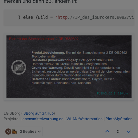
merken und dann zB. ändern in:
    } 
else
 {Bild = 
'http
:
//IP_des_ioBrokers:8082/vis
LG SBorg (
SBorg auf GitHub
)
Projekte:
Lebensmittelwarnung.de
|
WLAN-Wetterstation
|
PimpMyStation
O
2 Replies
0