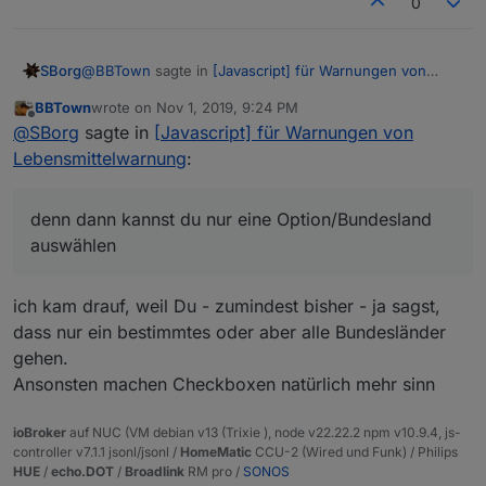
0
@
BBTown
sagte in
[Javascript] für Warnungen von
SBorg
Lebensmittelwarnung
:
BBTown
wrote on
Nov 1, 2019, 9:24 PM
last edited by
Offline
@
SBorg
@
SBorg
sagte in
[Javascript] für Warnungen von
Könntest Du im Adapter ggf. die Auswahl der
Lebensmittelwarnung
:
Ich weiß zwar noch nicht mal ob ich das als Adapter
Bundesländer in einem DropDown Feld anbieten?
überhaupt hinbekomme (noch nie gemacht), aber das
Standard-Vorgabewert (erster Eintrag) "alle" ?!
geht IMHO nicht, denn dann kannst du nur eine
@
Oli
Auch der Adapter liefert ja nur Datenpunkte. Es
denn dann kannst du nur eine Option/Bundesland
Option/Bundesland auswählen. Müsste aber als
kann also im Prinzip jeder einsetzen was oder wie
auswählen
Auswahl per Checkboxen möglich sein.
er/sie/diverse es möchte. Da offenbar viele die Liste
@
Oli
sagte in
[Javascript] für Warnungen von
nutzen, ist es aber nicht gerade sinnvoll im Sinne der
Lebensmittelwarnung
:
Rechner-Performance, alles doppelt zu berechnen und
ich kam drauf, weil Du - zumindest bisher - ja sagst,
Ist es möglich ein Bild zu integrieren, für den Fall,
ich somit dann doch eine/mehrere Listen anbieten
dass nur ein bestimmtes oder aber alle Bundesländer
dass kein Produktbild vorhanden ist?
sollte.
Ja. Schau mal so um Zeile 111:
gehen.
Ansonsten machen Checkboxen natürlich mehr sinn
Das wird benutzt wenn kein Bild gefunden wurde.
ioBroker
auf NUC (VM debian v13 (Trixie ), node v22.22.2 npm v10.9.4, js-
Einfach ein passendes Bild in die VIS laden, Pfad
controller v7.1.1 jsonl/jsonl /
HomeMatic
CCU-2 (Wired und Funk) / Philips
merken und dann zB. ändern in:
HUE
/
echo.DOT
/
Broadlink
RM pro /
SONOS