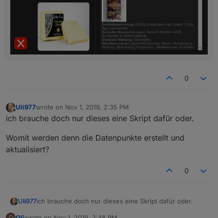
0
Uli977
wrote on
Nov 1, 2019, 2:35 PM
last edited by
Offline
ich brauche doch nur dieses eine Skript dafür oder.
Womit werden denn die Datenpunkte erstellt und
aktualisiert?
0
ich brauche doch nur dieses eine Skript dafür oder.
Uli977
Oli
wrote on
Nov 1, 2019, 2:48 PM
O