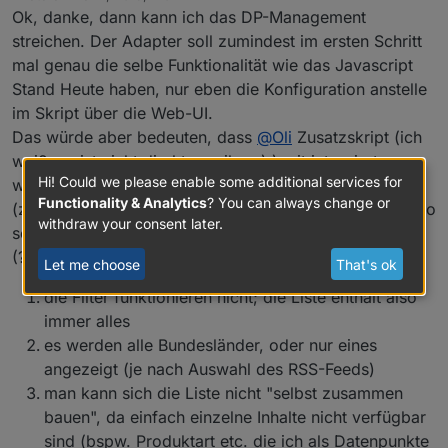
last edited by
Ok, danke, dann kann ich das DP-Management
streichen. Der Adapter soll zumindest im ersten Schritt
mal genau die selbe Funktionalität wie das Javascript
Stand Heute haben, nur eben die Konfiguration anstelle
im Skript über die Web-UI.
Das würde aber bedeuten, dass
@
Oli
Zusatzskript (ich
weiß, es ist nicht direkt von ihm ;) ) mit integriert
Hi! Could we please enable some additional services for
werden sollte, denn vieles wird nun doppelt ausgeführt
Functionality & Analytics
? You can always change or
(z.B. gerade aktuell Datum patchen), was ich ja sowieso
withdraw your consent later.
schon ausführe. Ferner bleiben drei weitere Nachteile
(?):
Let me choose
That's ok
die Filter funktionieren nicht; die Liste enthält also
immer alles
es werden alle Bundesländer, oder nur eines
angezeigt (je nach Auswahl des RSS-Feeds)
man kann sich die Liste nicht "selbst zusammen
bauen", da einfach einzelne Inhalte nicht verfügbar
sind (bspw. Produktart etc. die ich als Datenpunkte