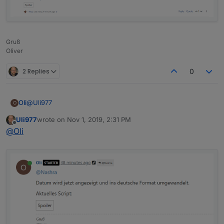
Gruß
Oliver
2 Replies
0
@
Uli977
Oli
O
Uli977
wrote on
Nov 1, 2019, 2:31 PM
aus welchem Poste hast du denn das Script übernommen?
last edited by
Offline
@
Oli