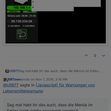
0
Sag mal habt ihr das auch, dass die Menüs im Editor
Uli977
nicht richtig angezeigt werden?
BBTown
wrote on
Nov 1, 2019, 3:14 PM
last edited by
Offline
@
Uli977
sagte in
[Javascript] für Warnungen von
Lebensmittelwarnung
:
Sag mal habt ihr das auch, dass die Menüs im
Editor nicht richtig angezeigt werden?