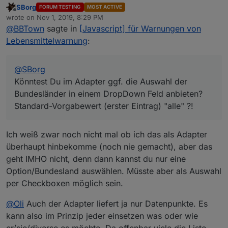
SBorg
FORUM TESTING
MOST ACTIVE
Bundesländer in einem DropDown Feld anbieten?
Offline
wrote on
Nov 1, 2019, 8:29 PM
Standard-Vorgabewert (erster Eintrag) "alle" ?!
last edited by
@
BBTown
sagte in
[Javascript] für Warnungen von
Lebensmittelwarnung
:
@
SBorg
Könntest Du im Adapter ggf. die Auswahl der
Bundesländer in einem DropDown Feld anbieten?
Standard-Vorgabewert (erster Eintrag) "alle" ?!
Ich weiß zwar noch nicht mal ob ich das als Adapter
überhaupt hinbekomme (noch nie gemacht), aber das
geht IMHO nicht, denn dann kannst du nur eine
Option/Bundesland auswählen. Müsste aber als Auswahl
per Checkboxen möglich sein.
@
Oli
Auch der Adapter liefert ja nur Datenpunkte. Es
kann also im Prinzip jeder einsetzen was oder wie