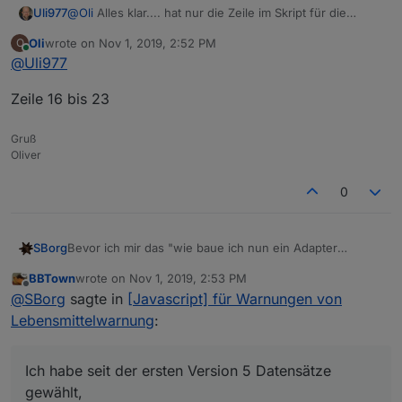
Uli977
@
Oli
Alles klar.... hat nur die Zeile im Skript für die
Anlage der Datenpunkte nicht gefunden
Oli
wrote on
Nov 1, 2019, 2:52 PM
O
last edited by
Online
@
Uli977
Zeile 16 bis 23
Gruß
Oliver
0
SBorg
Bevor ich mir das "wie baue ich nun ein Adapter
daraus..." anschaue, würde mich noch etwas
BBTown
wrote on
Nov 1, 2019, 2:53 PM
interessieren. Im Moment ist bei den ToDo's eigentlich
last edited by
Offline
@
SBorg
sagte in
[Javascript] für Warnungen von
nur noch das Datenpunktmanagement offen. Mir stellt
sich allerdings die Frage, ist da überhaupt
Lebensmittelwarnung
:
Handlungsbedarf? Ändert ihr die Anzahl der
Datenpunkte überhaupt (falls ja, warum) ?
Ich habe seit der ersten Version 5 Datensätze gewählt,
Ich habe seit der ersten Version 5 Datensätze
von denen ich eh nur die ersten vier zur Anzeige nutze.
gewählt,
Im Prinzip sind die Datenpunkte eh schnell gelöscht