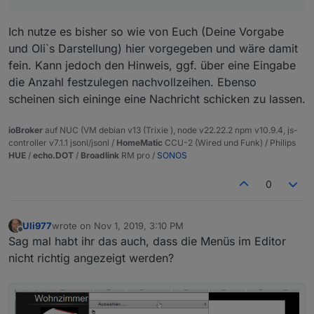
(Mülleimer beim obersten Datenpunkt) und genauso
schnell wieder beim Start des Skripts angelegt, wenn
Ich nutze es bisher so wie von Euch (Deine Vorgabe
man tatsächlich mal die Anzahl verändern möchte.
und Oli`s Darstellung) hier vorgegeben und wäre damit
Hintergrund ist einfach folgender: da es sich um einen
fein. Kann jedoch den Hinweis, ggf. über eine Eingabe
scheduled Skript/später ev. auch Adapter handelt,
würde die Prüfung auf korrekte Anzahl der Datenpunkte
die Anzahl festzulegen nachvollzeihen. Ebenso
bei jedem Aufruf stattfinden. Kostet Zeit und
scheinen sich eininge eine Nachricht schicken zu lassen.
Ressourcen, wenn dann auch kaum jemand die Anzahl
mal ändert also völlig unnötig...
ioBroker
auf NUC (VM debian v13 (Trixie ), node v22.22.2 npm v10.9.4, js-
controller v7.1.1 jsonl/jsonl /
HomeMatic
CCU-2 (Wired und Funk) / Philips
HUE
/
echo.DOT
/
Broadlink
RM pro /
SONOS
0
Uli977
wrote on
Nov 1, 2019, 3:10 PM
last edited by
Offline
Sag mal habt ihr das auch, dass die Menüs im Editor
nicht richtig angezeigt werden?