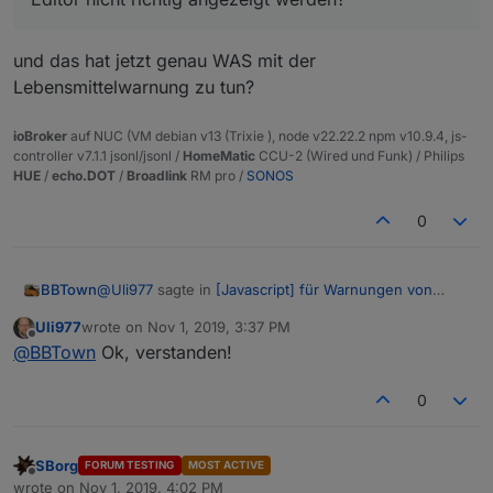
und das hat jetzt genau WAS mit der
Lebensmittelwarnung zu tun?
ioBroker
auf NUC (VM debian v13 (Trixie ), node v22.22.2 npm v10.9.4, js-
controller v7.1.1 jsonl/jsonl /
HomeMatic
CCU-2 (Wired und Funk) / Philips
HUE
/
echo.DOT
/
Broadlink
RM pro /
SONOS
0
@
Uli977
sagte in
[Javascript] für Warnungen von
BBTown
Lebensmittelwarnung
:
Uli977
wrote on
Nov 1, 2019, 3:37 PM
last edited by
Offline
Sag mal habt ihr das auch, dass die Menüs im
@
BBTown
Ok, verstanden!
Editor nicht richtig angezeigt werden?
und das hat jetzt genau WAS mit der
0
Lebensmittelwarnung zu tun?
SBorg
FORUM TESTING
MOST ACTIVE
Offline
wrote on
Nov 1, 2019, 4:02 PM