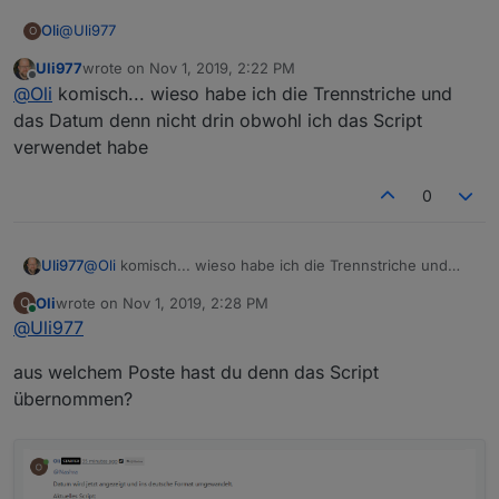
@
Uli977
Oli
O
Uli977
wrote on
Nov 1, 2019, 2:22 PM
das hat nichts mit der Vis zu tun, nur mit dem Script und das
last edited by
Offline
@
Oli
komisch... wieso habe ich die Trennstriche und
ist 3 Beiträge darüber.
das Datum denn nicht drin obwohl ich das Script
verwendet habe
0
Uli977
@
Oli
komisch... wieso habe ich die Trennstriche und
das Datum denn nicht drin obwohl ich das Script
Oli
wrote on
Nov 1, 2019, 2:28 PM
O
verwendet habe
last edited by
Online
@
Uli977
aus welchem Poste hast du denn das Script
übernommen?