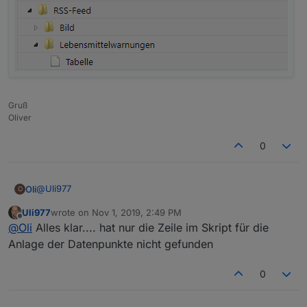
Gruß
Oliver
0
@
Uli977
Oli
O
Uli977
wrote on
Nov 1, 2019, 2:49 PM
mit dem Script.
last edited by
Offline
@
Oli
Alles klar.... hat nur die Zeile im Skript für die
Daten werden alle 10 Minuten aktualisiert, Datenpunkte
Anlage der Datenpunkte nicht gefunden
werden in deinen Objekten im Javascriptordner erstellt
0