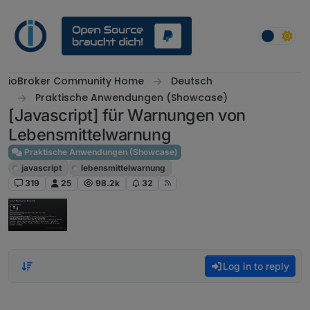
Skip to content
ioBroker Community Home
Deutsch
Praktische Anwendungen (Showcase)
[Javascript] für Warnungen von
Lebensmittelwarnung
Praktische Anwendungen (Showcase)
javascript
lebensmittelwarnung
319
25
98.2k
32
Log in to reply