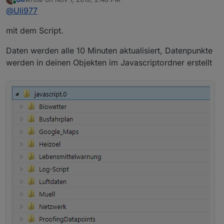
Womit werden denn die Datenpunkte erstellt und
last edited by
Online
@
Uli977
aktualisiert?
mit dem Script.
Daten werden alle 10 Minuten aktualisiert, Datenpunkte
werden in deinen Objekten im Javascriptordner erstellt