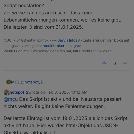
Script neustarten?
Zeitweise kann es auch sein, dass keine
Lebensmittelwarnungen kommen, weil es keine gibt.
Die letzten 3 sind vom 31.0.1.2025.
NUC i7 64GB mit Proxmox ----
Jarvis Infos
Aktualisierungen der Doku auf
Instagram verfolgen ->
mcuiobroker Instagram
Wenn Euch mein Vorschlag geholfen hat, bitte rechts "^" klicken.
0
@
hotspot_2
MCU
M
hotspot_2
wrote on
Feb 3, 2025, 10:12 AM
last edited by
Offline
BTW: Ich habe vor kurzem das
@
mcu
Das Skript ist aktiv und bei Neustarts passiert
"Lebensmittelwarnung" Skript eingefügt bei mir. Das
nichts weiter. Es gibt keine Fehlermeldungen.
Diskussion zum Script hier weiter.
hat auch funktioniert, aber das aktualisiert sich nicht
Gibt es Fehlermeldungen?
mehr. Das Javaskript läuft aber. Woran könnte das
Der letzte Eintrag ist vom 19.01.2025 als ich das Skript
Script neustarten?
liegen?
aktiviert habe. Hier wurdes html-Objekt das JSON-
Zeitweise kann es auch sein, dass keine
Lebensmittelwarnungen kommen, weil es keine gibt.
Objekt usw. aktualisiert.