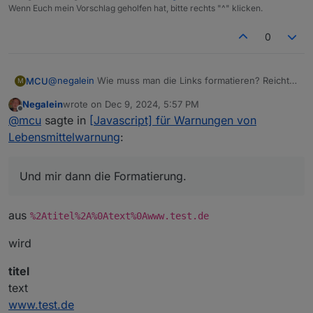
Wenn Euch mein Vorschlag geholfen hat, bitte rechts "^" klicken.
0
@
negalein
Wie muss man die Links formatieren? Reicht
MCU
M
https:// und es wird als Link erkannt?
Negalein
wrote on
Dec 9, 2024, 5:57 PM
Schick Dir doch mal ein Beispiel, so wie du es gerne
last edited by
Offline
@
mcu
sagte in
[Javascript] für Warnungen von
hättest. Und mir dann die Formatierung.
Lebensmittelwarnung
:
Und mir dann die Formatierung.
aus
%2Atitel%2A%0Atext%0Awww.test.de
wird
titel
text
www.test.de