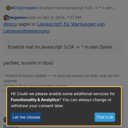
@
negalein
Ersetze mal im javascript %2A -> * in den
MCU
M
Zeilen
Negalein
wrote on
Dec 9, 2024, 7:27 PM
last edited by
Offline
@
mcu
sagte in
[Javascript] für Warnungen von
Lebensmittelwarnung
:
Ersetze mal im javascript %2A -> * in den Zeilen
perfekt, kommt in Bold
° Node.js & System Update ---> sudo apt update, iob stop, sudo apt full-
upgrade
° Node.js Fixer ---> iob nodejs-update
° Fixer ---> iob fix
Hi! Could we please enable some additional services for
Functionality & Analytics
? You can always change or
1
withdraw your consent later.
Let me choose
That's ok
Kanumouse
wrote on
Dec 12, 2024, 1:11 PM
K
last edited by
Offline
@
MCU