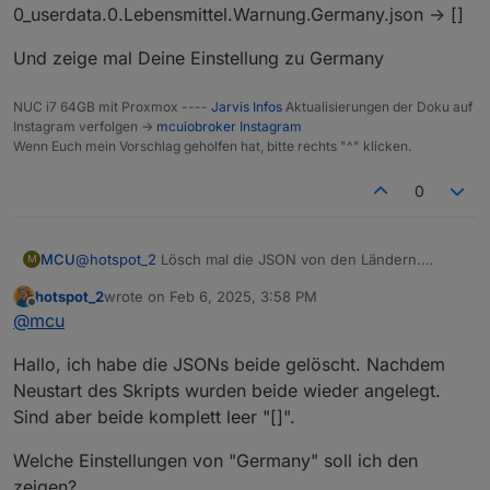
0_userdata.0.Lebensmittel.Warnung.Germany.json -> []
Und zeige mal Deine Einstellung zu Germany
NUC i7 64GB mit Proxmox ----
Jarvis Infos
Aktualisierungen der Doku auf
Instagram verfolgen ->
mcuiobroker Instagram
Wenn Euch mein Vorschlag geholfen hat, bitte rechts "^" klicken.
0
@
hotspot_2
Lösch mal die JSON von den Ländern.
MCU
M
0_userdata.0.Lebensmittel.Warnung.Austria.json -> []
hotspot_2
wrote on
Feb 6, 2025, 3:58 PM
0_userdata.0.Lebensmittel.Warnung.Germany.json -> []
Und zeige mal Deine Einstellung zu Germany
last edited by
Offline
@
mcu
Hallo, ich habe die JSONs beide gelöscht. Nachdem
Neustart des Skripts wurden beide wieder angelegt.
Sind aber beide komplett leer "[]".
Welche Einstellungen von "Germany" soll ich den
zeigen?