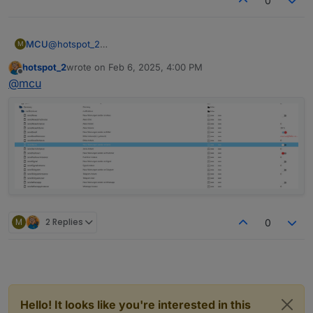
0
MCU
@
hotspot_2
M
hotspot_2
wrote on
Feb 6, 2025, 4:00 PM
last edited by
Offline
@
mcu
M
2 Replies
0
Hello! It looks like you're interested in this