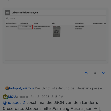
Die letzten 3 sind vom 31.0.1.2025.
0
@
mcu
Das Skript ist aktiv und bei Neustarts passiert
hotspot_2
nichts weiter. Es gibt keine Fehlermeldungen.
MCU
wrote on
Feb 3, 2025, 3:15 PM
M
Der letzte Eintrag ist vom 19.01.2025 als ich das
last edited by
Online
@
hotspot_2
Lösch mal die JSON von den Ländern.
Skript aktiviert habe. Hier wurdes html-Objekt das
JSON-Objekt usw. aktualisiert.
0_userdata.0.Lebensmittel.Warnung.Austria.json -> []