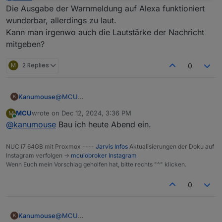
Die Ausgabe der Warnmeldung auf Alexa funktioniert
wunderbar, allerdings zu laut.
Kann man irgenwo auch die Lautstärke der Nachricht
mitgeben?
M
2 Replies
0
Kanumouse
@
MCU
K
Die Ausgabe der Warnmeldung auf Alexa
MCU
wrote on
Dec 12, 2024, 3:36 PM
M
funktioniert wunderbar, allerdings zu laut.
last edited by
Online
@
kanumouse
Bau ich heute Abend ein.
Kann man irgenwo auch die Lautstärke der
Nachricht mitgeben?
NUC i7 64GB mit Proxmox ----
Jarvis Infos
Aktualisierungen der Doku auf
Instagram verfolgen ->
mcuiobroker Instagram
Wenn Euch mein Vorschlag geholfen hat, bitte rechts "^" klicken.
0
Kanumouse
@
MCU
K