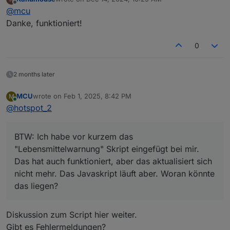
last edited by
Offline
@
mcu
Danke, funktioniert!
0
2 months later
MCU
wrote on
Feb 1, 2025, 8:42 PM
M
last edited by
Online
@
hotspot_2
BTW: Ich habe vor kurzem das
"Lebensmittelwarnung" Skript eingefügt bei mir.
Das hat auch funktioniert, aber das aktualisiert sich
nicht mehr. Das Javaskript läuft aber. Woran könnte
das liegen?
Diskussion zum Script hier weiter.
Gibt es Fehlermeldungen?