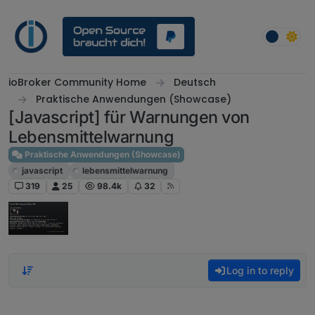
Skip to content
ioBroker Community Home
Deutsch
Praktische Anwendungen (Showcase)
[Javascript] für Warnungen von
Lebensmittelwarnung
Praktische Anwendungen (Showcase)
javascript
lebensmittelwarnung
319
25
98.4k
32
Log in to reply