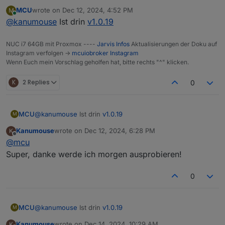
Die Ausgabe der Warnmeldung auf Alexa
MCU
wrote on
Dec 12, 2024, 4:52 PM
M
funktioniert wunderbar, allerdings zu laut.
last edited by
Online
@
kanumouse
Ist drin
v1.0.19
Kann man irgenwo auch die Lautstärke der
Nachricht mitgeben?
NUC i7 64GB mit Proxmox ----
Jarvis Infos
Aktualisierungen der Doku auf
Instagram verfolgen ->
mcuiobroker Instagram
Wenn Euch mein Vorschlag geholfen hat, bitte rechts "^" klicken.
K
2 Replies
0
MCU
@
kanumouse
Ist drin
v1.0.19
M
Kanumouse
wrote on
Dec 12, 2024, 6:28 PM
K
last edited by
Offline
@
mcu
Super, danke werde ich morgen ausprobieren!
0
MCU
@
kanumouse
Ist drin
v1.0.19
M
Kanumouse
wrote on
Dec 14, 2024, 10:29 AM
K