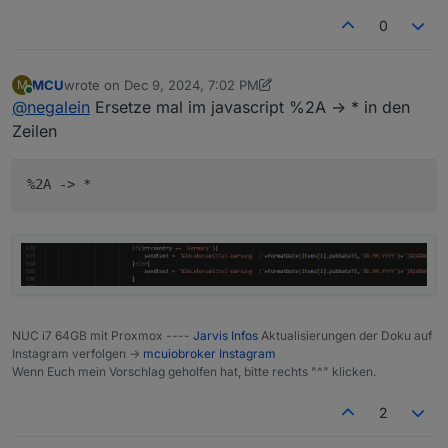
0
MCU
wrote on
Dec 9, 2024, 7:02 PM
M
last edited by MCU
Dec 9, 2024, 8:03 PM
Online
@
negalein
Ersetze mal im javascript %2A -> * in den
Zeilen
%2A -> *
NUC i7 64GB mit Proxmox ----
Jarvis Infos
Aktualisierungen der Doku auf
Instagram verfolgen ->
mcuiobroker Instagram
Wenn Euch mein Vorschlag geholfen hat, bitte rechts "^" klicken.
2