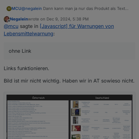
MCU
@
negalein
Dann kann man ja nur das Produkt als Text
M
schicken, ohne Link und ohne Bild. So ok?
Negalein
wrote on
Dec 9, 2024, 5:38 PM
last edited by
Offline
@
mcu
sagte in
[Javascript] für Warnungen von
Lebensmittelwarnung
:
ohne Link
Links funktionieren.
Bild ist mir nicht wichtig. Haben wir in AT sowieso nicht.