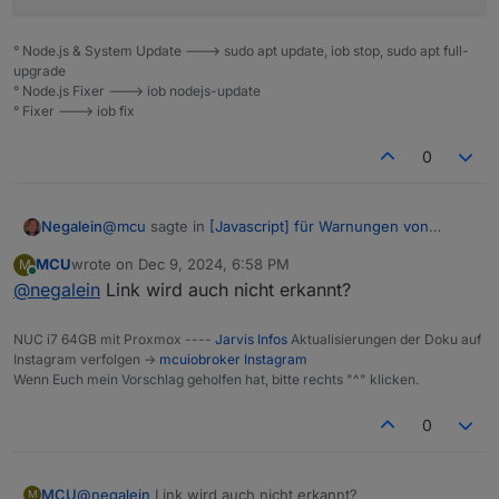
° Node.js & System Update ---> sudo apt update, iob stop, sudo apt full-
upgrade
° Node.js Fixer ---> iob nodejs-update
° Fixer ---> iob fix
0
@
mcu
sagte in
[Javascript] für Warnungen von
Negalein
Lebensmittelwarnung
:
MCU
wrote on
Dec 9, 2024, 6:58 PM
M
last edited by
Online
@
negalein
Link wird auch nicht erkannt?
Probiere es mal bitte.
NUC i7 64GB mit Proxmox ----
Jarvis Infos
Aktualisierungen der Doku auf
Test kommt an.
Instagram verfolgen ->
mcuiobroker Instagram
Formatierung passt noch nicht ganz (das Fette)
Wenn Euch mein Vorschlag geholfen hat, bitte rechts "^" klicken.
wenn Bold nicht geht, auch egal
%2ALebensmittel-Warnung  (28.11.2024)%2A

Rückruf: Knödelbrot 500 g

0
MCU
@
negalein
Link wird auch nicht erkannt?
M