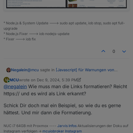
° Node.js & System Update ---> sudo apt update, iob stop, sudo apt full-
upgrade
° Node.js Fixer ---> iob nodejs-update
° Fixer ---> iob fix
0
@
mcu
sagte in
[Javascript] für Warnungen von
Negalein
Lebensmittelwarnung
:
MCU
wrote on
Dec 9, 2024, 5:39 PM
M
last edited by MCU
Dec 9, 2024, 6:41 PM
Online
@
negalein
Wie muss man die Links formatieren? Reicht
ohne Link
https:// und es wird als Link erkannt?
Links funktionieren.
Schick Dir doch mal ein Beispiel, so wie du es gerne
hättest. Und mir dann die Formatierung.
Bild ist mir nicht wichtig. Haben wir in AT sowieso
nicht.
NUC i7 64GB mit Proxmox ----
Jarvis Infos
Aktualisierungen der Doku auf
Instagram verfolgen ->
mcuiobroker Instagram