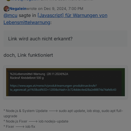
Negalein
wrote on
Dec 9, 2024, 7:00 PM
last edited by
Offline
@
mcu
sagte in
[Javascript] für Warnungen von
Lebensmittelwarnung
:
Link wird auch nicht erkannt?
doch, Link funktioniert
° Node.js & System Update ---> sudo apt update, iob stop, sudo apt full-
upgrade
° Node.js Fixer ---> iob nodejs-update
° Fixer ---> iob fix