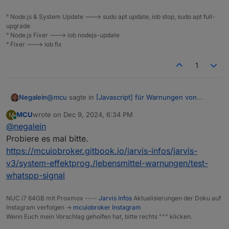
° Node.js & System Update ---> sudo apt update, iob stop, sudo apt full-
upgrade
° Node.js Fixer ---> iob nodejs-update
° Fixer ---> iob fix
1
@
mcu
sagte in
[Javascript] für Warnungen von
Negalein
Lebensmittelwarnung
:
MCU
wrote on
Dec 9, 2024, 6:34 PM
M
last edited by
Online
@
negalein
Und mir dann die Formatierung.
Probiere es mal bitte.
https://mcuiobroker.gitbook.io/jarvis-infos/jarvis-
aus
%2Atitel%2A%0Atext%0Awww.test.de
v3/system-effektprog./lebensmittel-warnungen/test-
wird
whatspp-signal
titel
NUC i7 64GB mit Proxmox ----
Jarvis Infos
Aktualisierungen der Doku auf
text
Instagram verfolgen ->
mcuiobroker Instagram
www.test.de
Wenn Euch mein Vorschlag geholfen hat, bitte rechts "^" klicken.