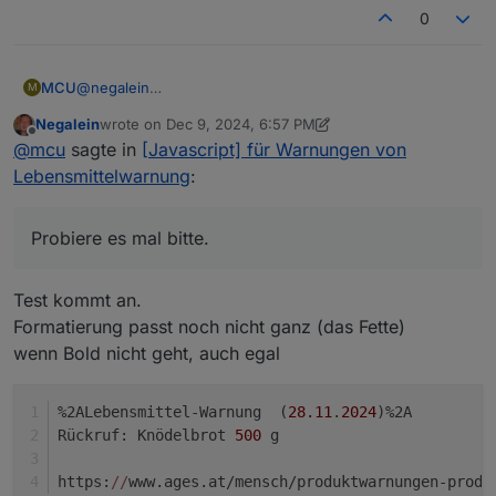
0
MCU
@
negalein
M
Probiere es mal bitte.
Negalein
wrote on
Dec 9, 2024, 6:57 PM
https://mcuiobroker.gitbook.io/jarvis-infos/jarvis-
last edited by Negalein
Dec 9, 2024, 7:58 PM
Offline
@
mcu
sagte in
[Javascript] für Warnungen von
v3/system-effektprog./lebensmittel-warnungen/test-
whatspp-signal
Lebensmittelwarnung
:
Probiere es mal bitte.
Test kommt an.
Formatierung passt noch nicht ganz (das Fette)
wenn Bold nicht geht, auch egal
%2ALebensmittel-Warnung  (
28.11
.
2024
)%2A
Rückruf: Knödelbrot 
500
 g
https:
//
www.ages.at/mensch/produktwarnungen-produ